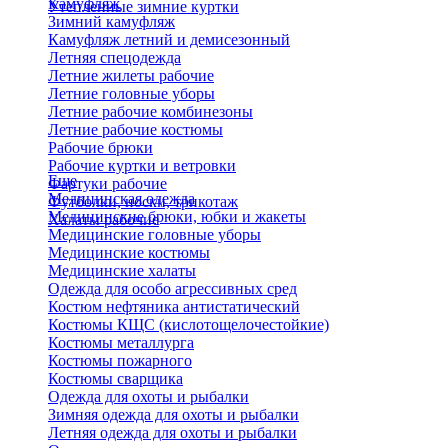
Камуфляж
Утепленные зимние куртки
Зимний камуфляж
Камуфляж летний и демисезонный
Летняя спецодежда
Летние жилеты рабочие
Летние головные уборы
Летние рабочие комбинезоны
Летние рабочие костюмы
Рабочие брюки
Рабочие куртки и ветровки
Еще
Фартуки рабочие
Медицинская одежда
Футболки, носки, трикотаж
Медицинские брюки, юбки и жакеты
Халаты рабочие
Медицинские головные уборы
Медицинские костюмы
Медицинские халаты
Одежда для особо агрессивных сред
Костюм нефтяника антистатический
Костюмы КЩС (кислотощелочестойкие)
Костюмы металлурга
Костюмы пожарного
Костюмы сварщика
Одежда для охоты и рыбалки
Зимняя одежда для охоты и рыбалки
Летняя одежда для охоты и рыбалки