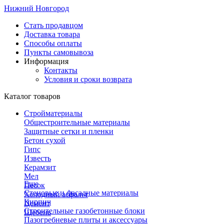
Нижний Новгород
Стать продавцом
Доставка товара
Способы оплаты
Пункты самовывоза
Информация
Контакты
Условия и сроки возврата
Каталог товаров
Стройматериалы
Общестроительные материалы
Защитные сетки и пленки
Бетон сухой
Гипс
Известь
Керамзит
Мел
Еще
Песок
Стеновые и фасадные материалы
Холодный асфальт
Кирпич
Цемент
Строительные газобетонные блоки
Щебень
Пазогребневые плиты и аксессуары