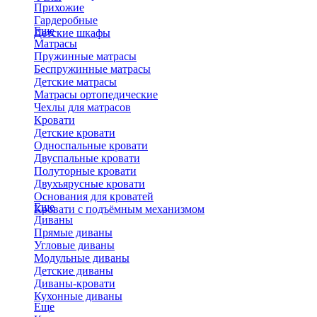
Прихожие
Гардеробные
Еще
Детские шкафы
Матрасы
Пружинные матрасы
Беспружинные матрасы
Детские матрасы
Матрасы ортопедические
Чехлы для матрасов
Кровати
Детские кровати
Односпальные кровати
Двуспальные кровати
Полуторные кровати
Двухъярусные кровати
Основания для кроватей
Еще
Кровати с подъёмным механизмом
Диваны
Прямые диваны
Угловые диваны
Модульные диваны
Детские диваны
Диваны-кровати
Кухонные диваны
Еще