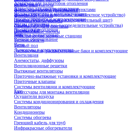
Арматура для радиаторов отопления
охлаждения)
Колодезные насосы
Арматура для систем отопления
Щиты управления тепловыми пунктами
Фекальные насосы (фекальники)
Водонагреватели и комплектующие
Шкафы НКУ (Низковольтное комплектное устройство)
Фонтанные насосы
Газовые колонки и комплектующие
Шкафы ГРЩ (Главный распределительный щит)
Промышленные насосы
Котлы отопления
Шкафы ВРУ (Вводно-распределительные устройства)
Садовые пруды и фонтаны
Радиаторы отопления
Шкафы АВР
Центробежные насосы
Еще
Решетки радиаторные
Электрические зарядные станции
Печное оборудование
Теплоноситель
Печи
Теплый пол
Дымоходы и комплектующие
Экспанзоматы, расширительные баки и комплектующие
Вентиляция
Анемостаты, диффузоры
Вентиляционные решетки
Вытяжные вентиляторы
Приточно-вытяжные установки и комплектующие
Приточные клапаны
Системы вентиляции и комплектующие
Еще
Аксессуары для монтажа вентиляции
Осушители воздуха
Системы кондиционирования и охлаждения
Вентиляторы
Кондиционеры
Системы обогрева
Греющий кабель для труб
Инфракрасные обогреватели