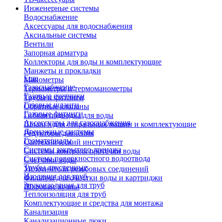
Инженерные системы
Водоснабжение
Аксессуары для водоснабжения
Аксиальные системы
Вентили
Запорная арматура
Коллекторы для воды и комплектующие
Манжеты и прокладки
Еще
Манометры
Газоснабжение
Термометры и термоманометры
Газовые счетчики
Трубы и фитинги
Газовые шланги
Обратные клапаны
Газовые фитинги
Гибкая подводка для воды
Аксессуары для газоснабжения
Шланги для стиральных машин и комплектующие
Дренажные системы
Редукторы давления
Геоматериалы
Сантехнический инструмент
Системы закрытого дренажа
Системы контроля протечки воды
Система поверхностного водоотвода
Счетчики воды
Трубы двустенные
Уплотнители резьбовых соединений
Изоляция для труб
Фильтры для очистки воды и картриджи
Звукоизоляция для труб
Шаровые краны
Теплоизоляция для труб
Комплектующие и средства для монтажа
Канализация
Канализационные люки