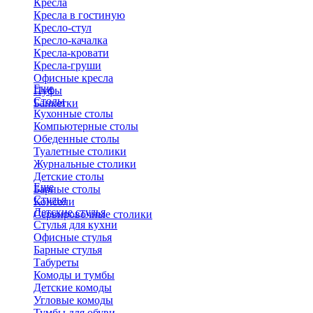
Кресла
Кресла в гостиную
Кресло-стул
Кресло-качалка
Кресла-кровати
Кресла-груши
Офисные кресла
Еще
Пуфы
Столы
Банкетки
Кухонные столы
Компьютерные столы
Обеденные столы
Туалетные столики
Журнальные столики
​Детские столы
Еще
Барные столы
Стулья
Консоли
Детские стулья
Сервировочные столики
Стулья для кухни
Офисные стулья
Барные стулья
Табуреты
Комоды и тумбы
Детские комоды
Угловые комоды
Тумбы для обуви