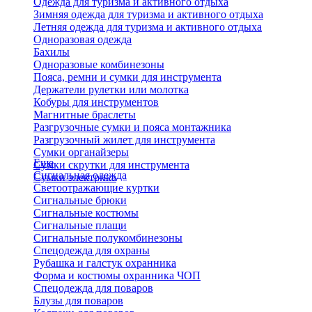
Одежда для туризма и активного отдыха
Зимняя одежда для туризма и активного отдыха
Летняя одежда для туризма и активного отдыха
Одноразовая одежда
Бахилы
Одноразовые комбинезоны
Пояса, ремни и сумки для инструмента
Держатели рулетки или молотка
Кобуры для инструментов
Магнитные браслеты
Разгрузочные сумки и пояса монтажника
Разгрузочный жилет для инструмента
Сумки органайзеры
Еще
Сумки скрутки для инструмента
Сигнальная одежда
Сумки электрика
Светоотражающие куртки
Сигнальные брюки
Сигнальные костюмы
Сигнальные плащи
Сигнальные полукомбинезоны
Спецодежда для охраны
Рубашка и галстук охранника
Форма и костюмы охранника ЧОП
Спецодежда для поваров
Блузы для поваров