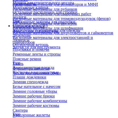
Мешки для строительного мусора
инструмента
Расходные материалы для реноваторов и МФИ
Монтажные клинья
Расходные материалы для рубанков
Остальные расходники для стройки
Расходные материалы для сварочных работ
Пологи
Расходные материалы для термовоздуходувок (фенов)
Еще
Пружинные зажимы для опалубки
Расходные материалы для фрезеров
Спецодежда и СИЗ
Укрывная пленка
Расходные материалы для шлифмашин
Аксессуары и материалы для одежды
Фиксаторы для арматуры
Расходные материалы для шуруповертов и гайковертов
Ледоходы
Расходные материалы для электростанций и
Люверсы
генераторов
Обтирочная ветошь
Запчасти для инструмента
Подтяжки и помочи
Ременные ленты и стропы
Поясные ремни
Еще
Ткань
Влагозащитная одежда
Фурнитура швейная
Костюмы влагозащитные
Чехлы для хранения обуви
Плащи дождевики
Зимняя спецодежда
Белье нательное с начесом
Зимние головные уборы
Зимние рабочие брюки
Зимние рабочие комбинезоны
Зимние рабочие костюмы
Свитера
Еще
Утепленные жилеты