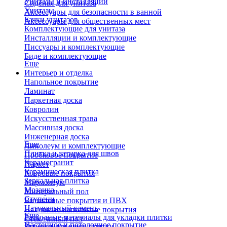
Унитазы и инсталляции
Сиденья для унитаза
Унитазы
Аксессуары для безопасности в ванной
Бачки унитазов
Аксессуары для общественных мест
Комплектующие для унитаза
Инсталляции и комплектующие
Писсуары и комплектующие
Биде и комплектующие
Еще
Интерьер и отделка
Напольное покрытие
Ламинат
Паркетная доска
Ковролин
Искусственная трава
Массивная доска
Инженерная доска
Еще
Линолеум и комплектующие
Плитка и затирка для швов
Пробковое покрытие
Керамогранит
Паркет
Керамическая плитка
Ковровые покрытия
Зеркальная плитка
Мармолеум
Мозаика
Минеральный пол
Ступени
Виниловые покрытия и ПВХ
Натуральный камень
Наливные напольные покрытия
Еще
Расходные материалы для укладки плитки
Стеклянный пол
Настенное и потолочное покрытие
Затирки для швов плитки