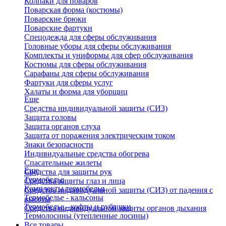
Колпаки для поваров
Поварская форма (костюмы)
Поварские брюки
Поварские фартуки
Спецодежда для сферы обслуживания
Головные уборы для сферы обслуживания
Комплекты и униформы для сфер обслуживания
Костюмы для сферы обслуживания
Сарафаны для сферы обслуживания
Фартуки для сферы услуг
Халаты и форма для уборщиц
Еще
Средства индивидуальной защиты (СИЗ)
Защита головы
Защита органов слуха
Защита от поражения электрическим током
Знаки безопасности
Индивидуальные средства обогрева
Спасательные жилеты
Еще
Средства для защиты рук
Термобелье
Средства защиты глаз и лица
Комплекты термобелья
Средства индивидуальной защиты (СИЗ) от падения с
Термобелье - кальсоны
высоты
Термобелье - кофты и рубашки
Средства индивидуальной защиты органов дыхания
Термолосины (утепленные лосины)
Все товары