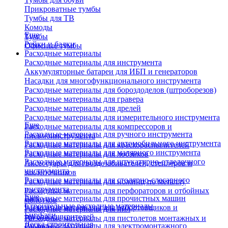
Прикроватные тумбы
Тумбы для ТВ
Комоды
Еще
Тумбы
Рейки и балки
Офисные тумбы
Расходные материалы
Расходные материалы для инструмента
Аккумуляторные батареи для ИБП и генераторов
Насадки для многофункционального инструмента
Расходные материалы для бороздоделов (штроборезов)
Расходные материалы для гравера
Расходные материалы для дрелей
Расходные материалы для измерительного инструмента
Еще
Расходные материалы для компрессоров и
Расходные материалы для ручного инструмента
пневмоинструмента
Расходные материалы для автомобильного инструмента
Расходные материалы для краскораспылителей
Расходные материалы для малярного инструмента
Расходные материалы для лобзиков
Расходные материалы для штукатурно-отделочного
Аксессуары для гвоздезабивателей, степлеров и
инструмента
заклепочников
Расходные материалы для столярно-слесарного
Расходные материалы для ножниц по металлу
инструмента
Расходные материалы для перфораторов и отбойных
Еще
Расходные материалы для прочистных машин
молотков
Строительные расходные материалы
Расходные материалы для отбортовщиков и
Расходные материалы для пил
Биг-Бэги
труборасширителей
Расходные материалы для пистолетов монтажных и
Леска строительная
Расходные материалы для электромонтажного
клеевых