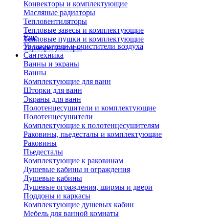
Конвекторы и комплектующие
Масляные радиаторы
Тепловентиляторы
Тепловые завесы и комплектующие
Еще
Тепловые пушки и комплектующие
Увлажнители и очистители воздуха
Терморегуляторы
Сантехника
Ванны и экраны
Ванны
Комплектующие для ванн
Шторки для ванн
Экраны для ванн
Полотенцесушители и комплектующие
Полотенцесушители
Комплектующие к полотенцесушителям
Раковины, пьедесталы и комплектующие
Раковины
Пьедесталы
Комплектующие к раковинам
Душевые кабины и ограждения
Душевые кабины
Душевые ограждения, ширмы и двери
Поддоны и каркасы
Комплектующие душевых кабин
Мебель для ванной комнаты