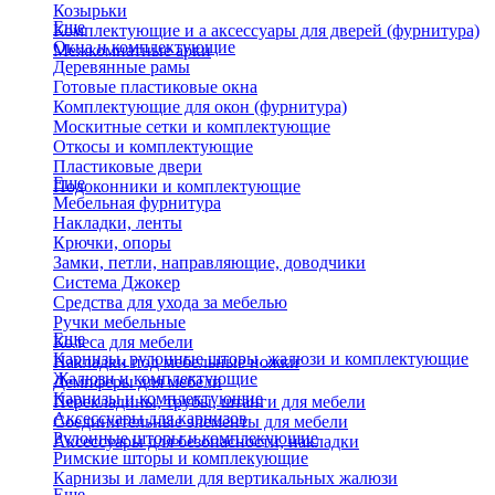
Козырьки
Еще
Комплектующие и а аксессуары для дверей (фурнитура)
Окна и комплектующие
Межкомнатные арки
Деревянные рамы
Готовые пластиковые окна
Комплектующие для окон (фурнитура)
Москитные сетки и комплектующие
Откосы и комплектующие
Пластиковые двери
Еще
Подоконники и комплектующие
Мебельная фурнитура
Накладки, ленты
Крючки, опоры
Замки, петли, направляющие, доводчики
Система Джокер
Средства для ухода за мебелью
Ручки мебельные
Еще
Колеса для мебели
Карнизы, рулонные шторы, жалюзи и комплектующие
Накладки под мебельные ножки
Жалюзи и комплектующие
Демпферы для мебели
Карнизы и комплектующие
Перекладины, трубы, штанги для мебели
Аксессуары для карнизов
Соединительные элементы для мебели
Рулонные шторы и комплекующие
Аксессуары для безопасности, накладки
Римские шторы и комплекующие
Карнизы и ламели для вертикальных жалюзи
Еще