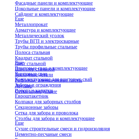
Фасадные панели и комплектующие
Цокольные панели и комплектующие
Сайдинг и комплектующие
Еще
Металлопрокат
Арматура и комплектующие
Металлический уголок
Трубы ВГП и электросварные
Трубы профильные стальные
Полоса стальная
Квадрат стальной
Еще
Лист стальной
Винтовые сваи и комплектующие
Швеллер стальной
Винтовые сваи
Закладные детали
Комплектующие для винтовых свай
Рифленые алюминиевые листы
Заборы и ограждения
Двутавр
Ворота и калитки
Сетки армирующие
Евроштакетник
Колпаки для заборных столбов
Секционные заборы
Сетка для забора и проволока
Столбы для забора и комплектующие
Еще
Сухие строительные смеси и гидроизоляция
Цементно-песчаные смеси