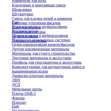
Ровнители для пола
Кладочные и монтажные смеси
Шпаклевки
Штукатурки
Смеси для кладки печей и каминов
Еще
Системы утепления фасадов
Теплоизоляция и шумоизоляция
Клей для плитки
Теплоизоляция
Ремонтные составы
Шумоизоляция и виброизоляция
Гидроизоляция
Изоляция в инженерных системах
Добавки в растворы
Гидро-пароизоляция кровли/фасадов
Другие изоляционные материалы
Материалы для сухого строительства
Листовые материалы и аксессуары
Профиль для гипсокартона и аксессуары
Комплектующие для штукатурных работ и
выравнивания полов
Древесно-плитные материалы
ДВП
ДСП
Мебельные щиты
Плиты OSB-3
Фанера
Изоплат
Еще
Пиломатериалы