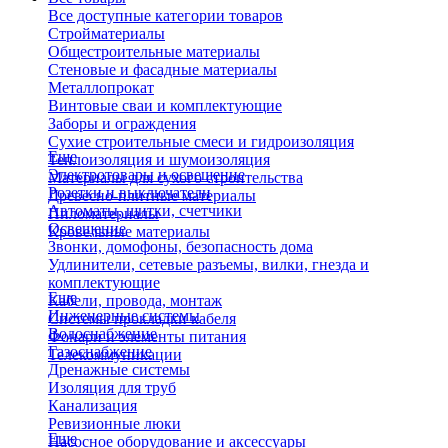
Все доступные категории товаров
Стройматериалы
Общестроительные материалы
Стеновые и фасадные материалы
Металлопрокат
Винтовые сваи и комплектующие
Заборы и ограждения
Сухие строительные смеси и гидроизоляция
Еще
Теплоизоляция и шумоизоляция
Электротовары и освещение
Материалы для сухого строительства
Розетки и выключатели
Древесно-плитные материалы
Автоматы, щитки, счетчики
Пиломатериалы
Освещение
Кровельные материалы
Звонки, домофоны, безопасность дома
Удлинители, сетевые разъемы, вилки, гнезда и
комплектующие
Еще
Кабели, провода, монтаж
Инженерные системы
Системы прокладки кабеля
Водоснабжение
Фонари и элементы питания
Газоснабжение
Телекоммуникации
Дренажные системы
Изоляция для труб
Канализация
Ревизионные люки
Еще
Насосное оборудование и аксессуары