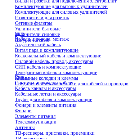
Вилки и розетки для подключения электроплит
Комплектующие для бытовых удлинителей
Комплектующие для силовых удлинителей
Разветвители для розеток
Сетевые фильтры
Удлинители бытовые
Еще
Удлинители силовые
Кабели, провода, монтаж
Шнуры сетевые
Акустический кабель
Витая пара и комплектующие
Коаксиальный кабель и комплектующие
Силовой кабель, провод, аксессуары
СИП кабель и комплектующие
Телефонный кабель и комплектующие
Еще
Клеммные колодки и клеммы
Системы прокладки кабеля
Соединители и наконечники для кабелей и проводов
Кабель-каналы и аксессуары
Кабельные лотки и аксессуары
Трубы для кабеля и комплектующие
Фонари и элементы питания
Фонари
Элементы питания
Телекоммуникации
Антенны
ТВ-ресиверы, приставки, приемники
ТВ-аксессуары