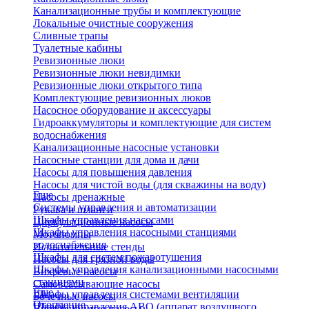
Канализационные трубы и комплектующие
Локальные очистные сооружения
Сливные трапы
Туалетные кабины
Ревизионные люки
Ревизионные люки невидимки
Ревизионные люки открытого типа
Комплектующие ревизионных люков
Насосное оборудование и аксессуары
Гидроаккумуляторы и комплектующие для систем
водоснабжения
Канализационные насосные установки
Насосные станции для дома и дачи
Насосы для повышения давления
Насосы для чистой воды (для скважины на воду)
Еще
Насосы дренажные
Системы управления и автоматизации
Рукава и шланги
Шкафы управления насосами
Циркуляционные насосы
Шкафы управления насосными станциями
Мотопомпы
водоснабжения
Испытательные стенды
Шкафы для систем пожаротушения
Насосы для грязной воды
Шкафы управления канализационными насосными
Вихревые насосы
станциями
Самовсасывающие насосы
Еще
Шкафы управления системами вентиляции
Бочечные насосы
Отопление
Шкафы управления АВО (аппарат воздушного
Вибрационные насосы