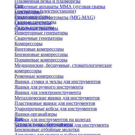
Плазменная резка и плазморезы
Еще
Сварочные аппараты ММА (дуговая сварка
Генераторы (электростанции)
электродами)
Бензогенераторы
Сварочные полуавтоматы (MIG-MAG)
Газовые генераторы
Сварочные столы
Дизель генераторы
Сварочные тракторы
Инверторные генераторы
Сварочные генераторы
Компрессоры
Винтовые компрессоры
Бензиновые компрессоры
Поршневые компрессоры
Медицинские, бесшумные, стоматологические
компрессоры
Ременные компрессоры
Ящики, сумки и чехлы для инструментов
Ящики для ручного инструмента
Ящики для электроинструмента
Металлические ящики для инструментов
Пластиковые ящики для инструментов
Ударопрочные кейсы для инструментов
Ящики-органайзеры
Еще
Ящики для инструментов на колесах
Строительное оборудование
Чехлы и сумки органайзеры для инструмента
Бензиновые отбойные молотки
Аппараты для сварки и пайки полимеров