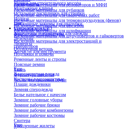
Мешки для строительного мусора
инструмента
Расходные материалы для реноваторов и МФИ
Монтажные клинья
Расходные материалы для рубанков
Остальные расходники для стройки
Расходные материалы для сварочных работ
Пологи
Расходные материалы для термовоздуходувок (фенов)
Еще
Пружинные зажимы для опалубки
Расходные материалы для фрезеров
Спецодежда и СИЗ
Укрывная пленка
Расходные материалы для шлифмашин
Аксессуары и материалы для одежды
Фиксаторы для арматуры
Расходные материалы для шуруповертов и гайковертов
Ледоходы
Расходные материалы для электростанций и
Люверсы
генераторов
Обтирочная ветошь
Запчасти для инструмента
Подтяжки и помочи
Ременные ленты и стропы
Поясные ремни
Еще
Ткань
Влагозащитная одежда
Фурнитура швейная
Костюмы влагозащитные
Чехлы для хранения обуви
Плащи дождевики
Зимняя спецодежда
Белье нательное с начесом
Зимние головные уборы
Зимние рабочие брюки
Зимние рабочие комбинезоны
Зимние рабочие костюмы
Свитера
Еще
Утепленные жилеты