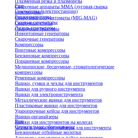
Плазменная резка и плазморезы
Еще
Сварочные аппараты ММА (дуговая сварка
Генераторы (электростанции)
электродами)
Бензогенераторы
Сварочные полуавтоматы (MIG-MAG)
Газовые генераторы
Сварочные столы
Дизель генераторы
Сварочные тракторы
Инверторные генераторы
Сварочные генераторы
Компрессоры
Винтовые компрессоры
Бензиновые компрессоры
Поршневые компрессоры
Медицинские, бесшумные, стоматологические
компрессоры
Ременные компрессоры
Ящики, сумки и чехлы для инструментов
Ящики для ручного инструмента
Ящики для электроинструмента
Металлические ящики для инструментов
Пластиковые ящики для инструментов
Ударопрочные кейсы для инструментов
Ящики-органайзеры
Еще
Ящики для инструментов на колесах
Строительное оборудование
Чехлы и сумки органайзеры для инструмента
Бензиновые отбойные молотки
Аппараты для сварки и пайки полимеров