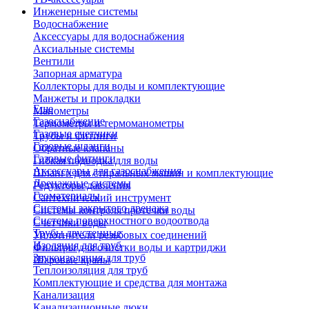
Инженерные системы
Водоснабжение
Аксессуары для водоснабжения
Аксиальные системы
Вентили
Запорная арматура
Коллекторы для воды и комплектующие
Манжеты и прокладки
Еще
Манометры
Газоснабжение
Термометры и термоманометры
Газовые счетчики
Трубы и фитинги
Газовые шланги
Обратные клапаны
Газовые фитинги
Гибкая подводка для воды
Аксессуары для газоснабжения
Шланги для стиральных машин и комплектующие
Дренажные системы
Редукторы давления
Геоматериалы
Сантехнический инструмент
Системы закрытого дренажа
Системы контроля протечки воды
Система поверхностного водоотвода
Счетчики воды
Трубы двустенные
Уплотнители резьбовых соединений
Изоляция для труб
Фильтры для очистки воды и картриджи
Звукоизоляция для труб
Шаровые краны
Теплоизоляция для труб
Комплектующие и средства для монтажа
Канализация
Канализационные люки