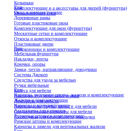
Козырьки
Еще
Комплектующие и а аксессуары для дверей (фурнитура)
Окна и комплектующие
Межкомнатные арки
Деревянные рамы
Готовые пластиковые окна
Комплектующие для окон (фурнитура)
Москитные сетки и комплектующие
Откосы и комплектующие
Пластиковые двери
Еще
Подоконники и комплектующие
Мебельная фурнитура
Накладки, ленты
Крючки, опоры
Замки, петли, направляющие, доводчики
Система Джокер
Средства для ухода за мебелью
Ручки мебельные
Еще
Колеса для мебели
Карнизы, рулонные шторы, жалюзи и комплектующие
Накладки под мебельные ножки
Жалюзи и комплектующие
Демпферы для мебели
Карнизы и комплектующие
Перекладины, трубы, штанги для мебели
Аксессуары для карнизов
Соединительные элементы для мебели
Рулонные шторы и комплекующие
Аксессуары для безопасности, накладки
Римские шторы и комплекующие
Карнизы и ламели для вертикальных жалюзи
Еще