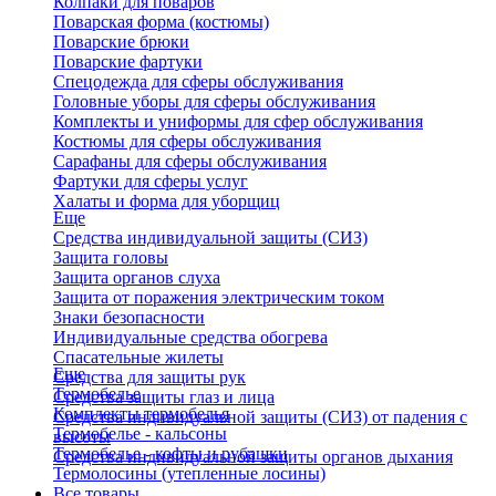
Колпаки для поваров
Поварская форма (костюмы)
Поварские брюки
Поварские фартуки
Спецодежда для сферы обслуживания
Головные уборы для сферы обслуживания
Комплекты и униформы для сфер обслуживания
Костюмы для сферы обслуживания
Сарафаны для сферы обслуживания
Фартуки для сферы услуг
Халаты и форма для уборщиц
Еще
Средства индивидуальной защиты (СИЗ)
Защита головы
Защита органов слуха
Защита от поражения электрическим током
Знаки безопасности
Индивидуальные средства обогрева
Спасательные жилеты
Еще
Средства для защиты рук
Термобелье
Средства защиты глаз и лица
Комплекты термобелья
Средства индивидуальной защиты (СИЗ) от падения с
Термобелье - кальсоны
высоты
Термобелье - кофты и рубашки
Средства индивидуальной защиты органов дыхания
Термолосины (утепленные лосины)
Все товары