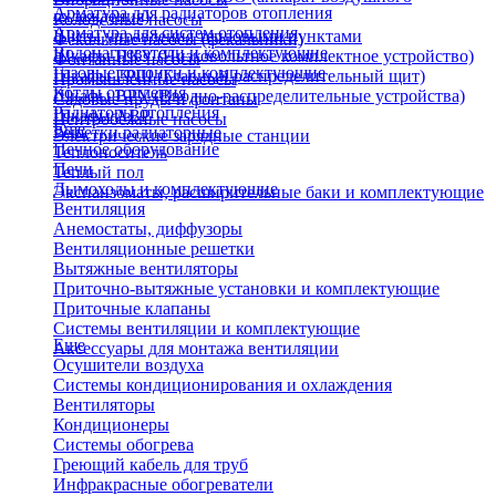
Арматура для радиаторов отопления
охлаждения)
Колодезные насосы
Арматура для систем отопления
Щиты управления тепловыми пунктами
Фекальные насосы (фекальники)
Водонагреватели и комплектующие
Шкафы НКУ (Низковольтное комплектное устройство)
Фонтанные насосы
Газовые колонки и комплектующие
Шкафы ГРЩ (Главный распределительный щит)
Промышленные насосы
Котлы отопления
Шкафы ВРУ (Вводно-распределительные устройства)
Садовые пруды и фонтаны
Радиаторы отопления
Шкафы АВР
Центробежные насосы
Еще
Решетки радиаторные
Электрические зарядные станции
Печное оборудование
Теплоноситель
Печи
Теплый пол
Дымоходы и комплектующие
Экспанзоматы, расширительные баки и комплектующие
Вентиляция
Анемостаты, диффузоры
Вентиляционные решетки
Вытяжные вентиляторы
Приточно-вытяжные установки и комплектующие
Приточные клапаны
Системы вентиляции и комплектующие
Еще
Аксессуары для монтажа вентиляции
Осушители воздуха
Системы кондиционирования и охлаждения
Вентиляторы
Кондиционеры
Системы обогрева
Греющий кабель для труб
Инфракрасные обогреватели