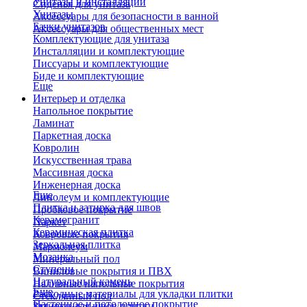
Унитазы и инсталляции
Сиденья для унитаза
Унитазы
Аксессуары для безопасности в ванной
Бачки унитазов
Аксессуары для общественных мест
Комплектующие для унитаза
Инсталляции и комплектующие
Писсуары и комплектующие
Биде и комплектующие
Еще
Интерьер и отделка
Напольное покрытие
Ламинат
Паркетная доска
Ковролин
Искусственная трава
Массивная доска
Инженерная доска
Еще
Линолеум и комплектующие
Плитка и затирка для швов
Пробковое покрытие
Керамогранит
Паркет
Керамическая плитка
Ковровые покрытия
Зеркальная плитка
Мармолеум
Мозаика
Минеральный пол
Ступени
Виниловые покрытия и ПВХ
Натуральный камень
Наливные напольные покрытия
Еще
Расходные материалы для укладки плитки
Стеклянный пол
Настенное и потолочное покрытие
Затирки для швов плитки