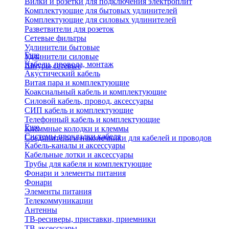
Вилки и розетки для подключения электроплит
Комплектующие для бытовых удлинителей
Комплектующие для силовых удлинителей
Разветвители для розеток
Сетевые фильтры
Удлинители бытовые
Еще
Удлинители силовые
Кабели, провода, монтаж
Шнуры сетевые
Акустический кабель
Витая пара и комплектующие
Коаксиальный кабель и комплектующие
Силовой кабель, провод, аксессуары
СИП кабель и комплектующие
Телефонный кабель и комплектующие
Еще
Клеммные колодки и клеммы
Системы прокладки кабеля
Соединители и наконечники для кабелей и проводов
Кабель-каналы и аксессуары
Кабельные лотки и аксессуары
Трубы для кабеля и комплектующие
Фонари и элементы питания
Фонари
Элементы питания
Телекоммуникации
Антенны
ТВ-ресиверы, приставки, приемники
ТВ-аксессуары