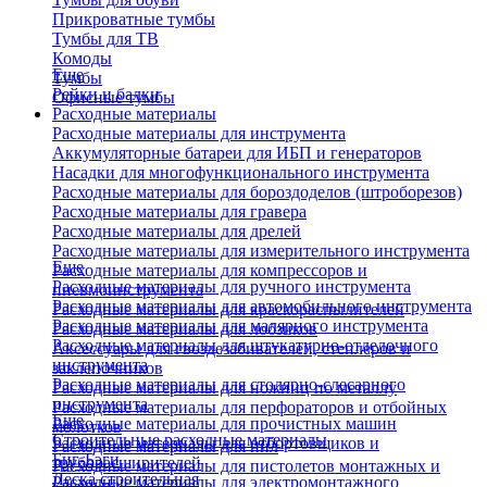
Прикроватные тумбы
Тумбы для ТВ
Комоды
Еще
Тумбы
Рейки и балки
Офисные тумбы
Расходные материалы
Расходные материалы для инструмента
Аккумуляторные батареи для ИБП и генераторов
Насадки для многофункционального инструмента
Расходные материалы для бороздоделов (штроборезов)
Расходные материалы для гравера
Расходные материалы для дрелей
Расходные материалы для измерительного инструмента
Еще
Расходные материалы для компрессоров и
Расходные материалы для ручного инструмента
пневмоинструмента
Расходные материалы для автомобильного инструмента
Расходные материалы для краскораспылителей
Расходные материалы для малярного инструмента
Расходные материалы для лобзиков
Расходные материалы для штукатурно-отделочного
Аксессуары для гвоздезабивателей, степлеров и
инструмента
заклепочников
Расходные материалы для столярно-слесарного
Расходные материалы для ножниц по металлу
инструмента
Расходные материалы для перфораторов и отбойных
Еще
Расходные материалы для прочистных машин
молотков
Строительные расходные материалы
Расходные материалы для отбортовщиков и
Расходные материалы для пил
Биг-Бэги
труборасширителей
Расходные материалы для пистолетов монтажных и
Леска строительная
Расходные материалы для электромонтажного
клеевых