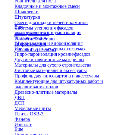
Ровнители для пола
Кладочные и монтажные смеси
Шпаклевки
Штукатурки
Смеси для кладки печей и каминов
Еще
Системы утепления фасадов
Теплоизоляция и шумоизоляция
Клей для плитки
Теплоизоляция
Ремонтные составы
Шумоизоляция и виброизоляция
Гидроизоляция
Изоляция в инженерных системах
Добавки в растворы
Гидро-пароизоляция кровли/фасадов
Другие изоляционные материалы
Материалы для сухого строительства
Листовые материалы и аксессуары
Профиль для гипсокартона и аксессуары
Комплектующие для штукатурных работ и
выравнивания полов
Древесно-плитные материалы
ДВП
ДСП
Мебельные щиты
Плиты OSB-3
Фанера
Изоплат
Еще
Пиломатериалы