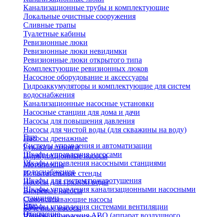
Канализационные трубы и комплектующие
Локальные очистные сооружения
Сливные трапы
Туалетные кабины
Ревизионные люки
Ревизионные люки невидимки
Ревизионные люки открытого типа
Комплектующие ревизионных люков
Насосное оборудование и аксессуары
Гидроаккумуляторы и комплектующие для систем
водоснабжения
Канализационные насосные установки
Насосные станции для дома и дачи
Насосы для повышения давления
Насосы для чистой воды (для скважины на воду)
Еще
Насосы дренажные
Системы управления и автоматизации
Рукава и шланги
Шкафы управления насосами
Циркуляционные насосы
Шкафы управления насосными станциями
Мотопомпы
водоснабжения
Испытательные стенды
Шкафы для систем пожаротушения
Насосы для грязной воды
Шкафы управления канализационными насосными
Вихревые насосы
станциями
Самовсасывающие насосы
Еще
Шкафы управления системами вентиляции
Бочечные насосы
Отопление
Шкафы управления АВО (аппарат воздушного
Вибрационные насосы