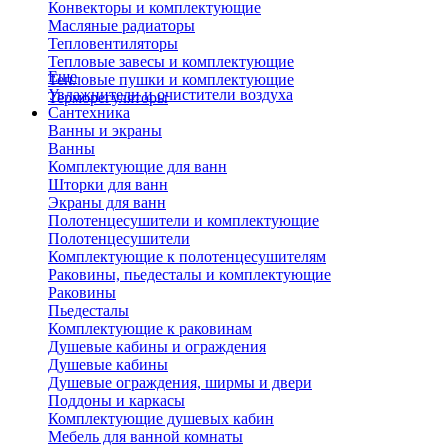
Конвекторы и комплектующие
Масляные радиаторы
Тепловентиляторы
Тепловые завесы и комплектующие
Еще
Тепловые пушки и комплектующие
Увлажнители и очистители воздуха
Терморегуляторы
Сантехника
Ванны и экраны
Ванны
Комплектующие для ванн
Шторки для ванн
Экраны для ванн
Полотенцесушители и комплектующие
Полотенцесушители
Комплектующие к полотенцесушителям
Раковины, пьедесталы и комплектующие
Раковины
Пьедесталы
Комплектующие к раковинам
Душевые кабины и ограждения
Душевые кабины
Душевые ограждения, ширмы и двери
Поддоны и каркасы
Комплектующие душевых кабин
Мебель для ванной комнаты