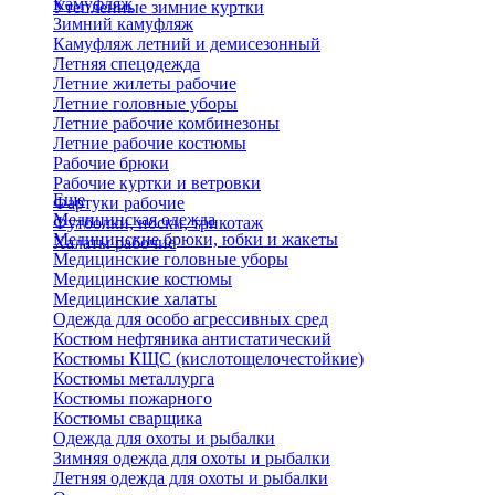
Камуфляж
Утепленные зимние куртки
Зимний камуфляж
Камуфляж летний и демисезонный
Летняя спецодежда
Летние жилеты рабочие
Летние головные уборы
Летние рабочие комбинезоны
Летние рабочие костюмы
Рабочие брюки
Рабочие куртки и ветровки
Еще
Фартуки рабочие
Медицинская одежда
Футболки, носки, трикотаж
Медицинские брюки, юбки и жакеты
Халаты рабочие
Медицинские головные уборы
Медицинские костюмы
Медицинские халаты
Одежда для особо агрессивных сред
Костюм нефтяника антистатический
Костюмы КЩС (кислотощелочестойкие)
Костюмы металлурга
Костюмы пожарного
Костюмы сварщика
Одежда для охоты и рыбалки
Зимняя одежда для охоты и рыбалки
Летняя одежда для охоты и рыбалки