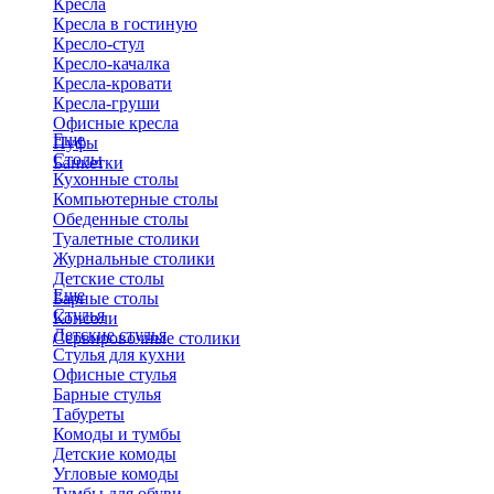
Кресла
Кресла в гостиную
Кресло-стул
Кресло-качалка
Кресла-кровати
Кресла-груши
Офисные кресла
Еще
Пуфы
Столы
Банкетки
Кухонные столы
Компьютерные столы
Обеденные столы
Туалетные столики
Журнальные столики
​Детские столы
Еще
Барные столы
Стулья
Консоли
Детские стулья
Сервировочные столики
Стулья для кухни
Офисные стулья
Барные стулья
Табуреты
Комоды и тумбы
Детские комоды
Угловые комоды
Тумбы для обуви