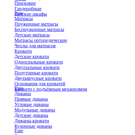
Прихожие
Гардеробные
Еще
Детские шкафы
Матрасы
Пружинные матрасы
Беспружинные матрасы
Детские матрасы
Матрасы ортопедические
Чехлы для матрасов
Кровати
Детские кровати
Односпальные кровати
Двуспальные кровати
Полуторные кровати
Двухъярусные кровати
Основания для кроватей
Еще
Кровати с подъёмным механизмом
Диваны
Прямые диваны
Угловые диваны
Модульные диваны
Детские диваны
Диваны-кровати
Кухонные диваны
Еще