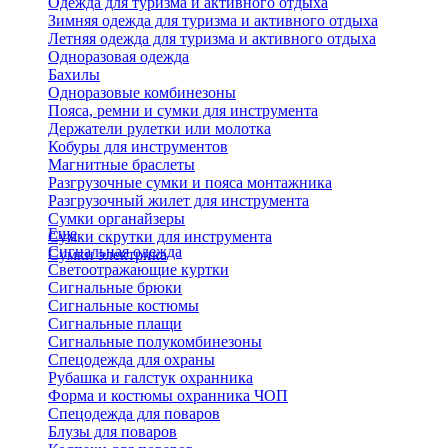
Одежда для туризма и активного отдыха
Зимняя одежда для туризма и активного отдыха
Летняя одежда для туризма и активного отдыха
Одноразовая одежда
Бахилы
Одноразовые комбинезоны
Пояса, ремни и сумки для инструмента
Держатели рулетки или молотка
Кобуры для инструментов
Магнитные браслеты
Разгрузочные сумки и пояса монтажника
Разгрузочный жилет для инструмента
Сумки органайзеры
Еще
Сумки скрутки для инструмента
Сигнальная одежда
Сумки электрика
Светоотражающие куртки
Сигнальные брюки
Сигнальные костюмы
Сигнальные плащи
Сигнальные полукомбинезоны
Спецодежда для охраны
Рубашка и галстук охранника
Форма и костюмы охранника ЧОП
Спецодежда для поваров
Блузы для поваров