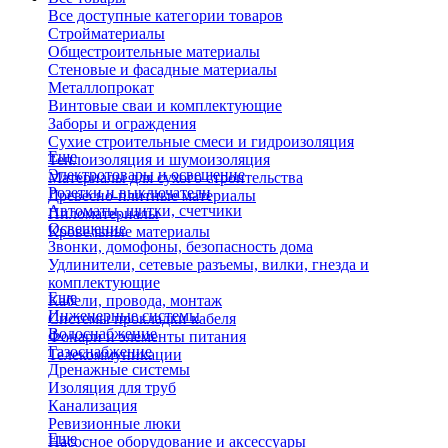
Все доступные категории товаров
Стройматериалы
Общестроительные материалы
Стеновые и фасадные материалы
Металлопрокат
Винтовые сваи и комплектующие
Заборы и ограждения
Сухие строительные смеси и гидроизоляция
Еще
Теплоизоляция и шумоизоляция
Электротовары и освещение
Материалы для сухого строительства
Розетки и выключатели
Древесно-плитные материалы
Автоматы, щитки, счетчики
Пиломатериалы
Освещение
Кровельные материалы
Звонки, домофоны, безопасность дома
Удлинители, сетевые разъемы, вилки, гнезда и
комплектующие
Еще
Кабели, провода, монтаж
Инженерные системы
Системы прокладки кабеля
Водоснабжение
Фонари и элементы питания
Газоснабжение
Телекоммуникации
Дренажные системы
Изоляция для труб
Канализация
Ревизионные люки
Еще
Насосное оборудование и аксессуары