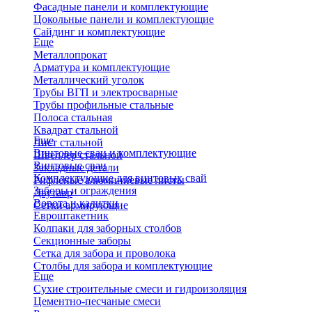
Фасадные панели и комплектующие
Цокольные панели и комплектующие
Сайдинг и комплектующие
Еще
Металлопрокат
Арматура и комплектующие
Металлический уголок
Трубы ВГП и электросварные
Трубы профильные стальные
Полоса стальная
Квадрат стальной
Еще
Лист стальной
Винтовые сваи и комплектующие
Швеллер стальной
Винтовые сваи
Закладные детали
Комплектующие для винтовых свай
Рифленые алюминиевые листы
Заборы и ограждения
Двутавр
Ворота и калитки
Сетки армирующие
Евроштакетник
Колпаки для заборных столбов
Секционные заборы
Сетка для забора и проволока
Столбы для забора и комплектующие
Еще
Сухие строительные смеси и гидроизоляция
Цементно-песчаные смеси