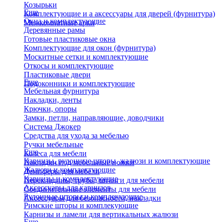
Козырьки
Еще
Комплектующие и а аксессуары для дверей (фурнитура)
Окна и комплектующие
Межкомнатные арки
Деревянные рамы
Готовые пластиковые окна
Комплектующие для окон (фурнитура)
Москитные сетки и комплектующие
Откосы и комплектующие
Пластиковые двери
Еще
Подоконники и комплектующие
Мебельная фурнитура
Накладки, ленты
Крючки, опоры
Замки, петли, направляющие, доводчики
Система Джокер
Средства для ухода за мебелью
Ручки мебельные
Еще
Колеса для мебели
Карнизы, рулонные шторы, жалюзи и комплектующие
Накладки под мебельные ножки
Жалюзи и комплектующие
Демпферы для мебели
Карнизы и комплектующие
Перекладины, трубы, штанги для мебели
Аксессуары для карнизов
Соединительные элементы для мебели
Рулонные шторы и комплекующие
Аксессуары для безопасности, накладки
Римские шторы и комплекующие
Карнизы и ламели для вертикальных жалюзи
Еще