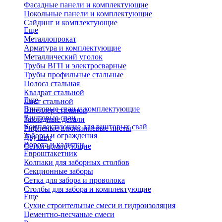
Фасадные панели и комплектующие
Цокольные панели и комплектующие
Сайдинг и комплектующие
Еще
Металлопрокат
Арматура и комплектующие
Металлический уголок
Трубы ВГП и электросварные
Трубы профильные стальные
Полоса стальная
Квадрат стальной
Еще
Лист стальной
Винтовые сваи и комплектующие
Швеллер стальной
Винтовые сваи
Закладные детали
Комплектующие для винтовых свай
Рифленые алюминиевые листы
Заборы и ограждения
Двутавр
Ворота и калитки
Сетки армирующие
Евроштакетник
Колпаки для заборных столбов
Секционные заборы
Сетка для забора и проволока
Столбы для забора и комплектующие
Еще
Сухие строительные смеси и гидроизоляция
Цементно-песчаные смеси