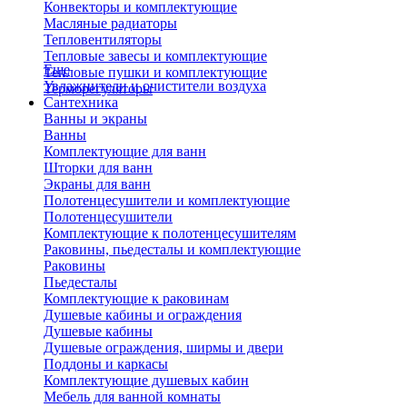
Конвекторы и комплектующие
Масляные радиаторы
Тепловентиляторы
Тепловые завесы и комплектующие
Еще
Тепловые пушки и комплектующие
Увлажнители и очистители воздуха
Терморегуляторы
Сантехника
Ванны и экраны
Ванны
Комплектующие для ванн
Шторки для ванн
Экраны для ванн
Полотенцесушители и комплектующие
Полотенцесушители
Комплектующие к полотенцесушителям
Раковины, пьедесталы и комплектующие
Раковины
Пьедесталы
Комплектующие к раковинам
Душевые кабины и ограждения
Душевые кабины
Душевые ограждения, ширмы и двери
Поддоны и каркасы
Комплектующие душевых кабин
Мебель для ванной комнаты