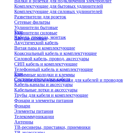
Вилки и розетки для подключения электроплит
Комплектующие для бытовых удлинителей
Комплектующие для силовых удлинителей
Разветвители для розеток
Сетевые фильтры
Удлинители бытовые
Еще
Удлинители силовые
Кабели, провода, монтаж
Шнуры сетевые
Акустический кабель
Витая пара и комплектующие
Коаксиальный кабель и комплектующие
Силовой кабель, провод, аксессуары
СИП кабель и комплектующие
Телефонный кабель и комплектующие
Еще
Клеммные колодки и клеммы
Системы прокладки кабеля
Соединители и наконечники для кабелей и проводов
Кабель-каналы и аксессуары
Кабельные лотки и аксессуары
Трубы для кабеля и комплектующие
Фонари и элементы питания
Фонари
Элементы питания
Телекоммуникации
Антенны
ТВ-ресиверы, приставки, приемники
ТВ-аксессуары