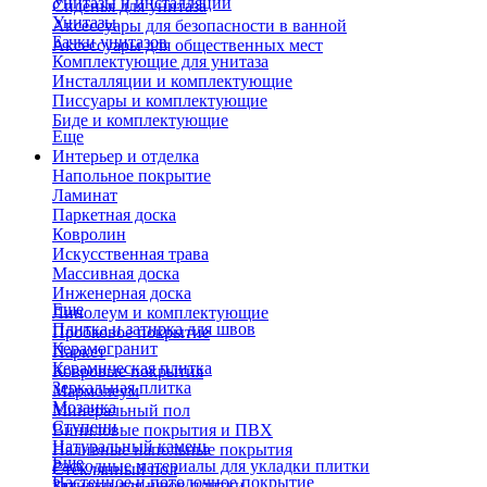
Унитазы и инсталляции
Сиденья для унитаза
Унитазы
Аксессуары для безопасности в ванной
Бачки унитазов
Аксессуары для общественных мест
Комплектующие для унитаза
Инсталляции и комплектующие
Писсуары и комплектующие
Биде и комплектующие
Еще
Интерьер и отделка
Напольное покрытие
Ламинат
Паркетная доска
Ковролин
Искусственная трава
Массивная доска
Инженерная доска
Еще
Линолеум и комплектующие
Плитка и затирка для швов
Пробковое покрытие
Керамогранит
Паркет
Керамическая плитка
Ковровые покрытия
Зеркальная плитка
Мармолеум
Мозаика
Минеральный пол
Ступени
Виниловые покрытия и ПВХ
Натуральный камень
Наливные напольные покрытия
Еще
Расходные материалы для укладки плитки
Стеклянный пол
Настенное и потолочное покрытие
Затирки для швов плитки