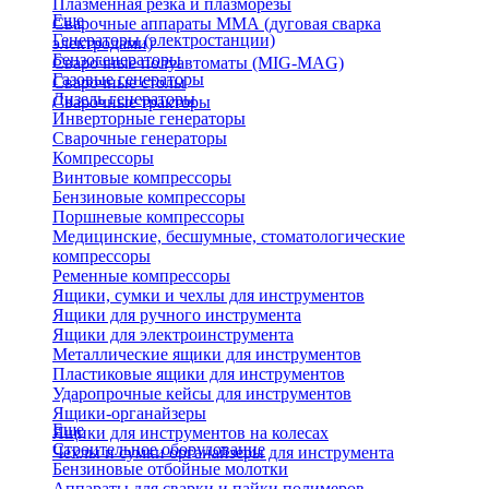
Плазменная резка и плазморезы
Еще
Сварочные аппараты ММА (дуговая сварка
Генераторы (электростанции)
электродами)
Бензогенераторы
Сварочные полуавтоматы (MIG-MAG)
Газовые генераторы
Сварочные столы
Дизель генераторы
Сварочные тракторы
Инверторные генераторы
Сварочные генераторы
Компрессоры
Винтовые компрессоры
Бензиновые компрессоры
Поршневые компрессоры
Медицинские, бесшумные, стоматологические
компрессоры
Ременные компрессоры
Ящики, сумки и чехлы для инструментов
Ящики для ручного инструмента
Ящики для электроинструмента
Металлические ящики для инструментов
Пластиковые ящики для инструментов
Ударопрочные кейсы для инструментов
Ящики-органайзеры
Еще
Ящики для инструментов на колесах
Строительное оборудование
Чехлы и сумки органайзеры для инструмента
Бензиновые отбойные молотки
Аппараты для сварки и пайки полимеров