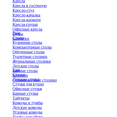
Кресла
Кресла в гостиную
Кресло-стул
Кресло-качалка
Кресла-кровати
Кресла-груши
Офисные кресла
Еще
Пуфы
Столы
Банкетки
Кухонные столы
Компьютерные столы
Обеденные столы
Туалетные столики
Журнальные столики
​Детские столы
Еще
Барные столы
Стулья
Консоли
Детские стулья
Сервировочные столики
Стулья для кухни
Офисные стулья
Барные стулья
Табуреты
Комоды и тумбы
Детские комоды
Угловые комоды
Тумбы для обуви