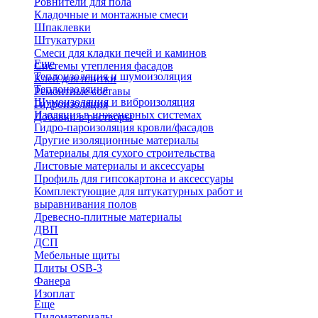
Ровнители для пола
Кладочные и монтажные смеси
Шпаклевки
Штукатурки
Смеси для кладки печей и каминов
Еще
Системы утепления фасадов
Теплоизоляция и шумоизоляция
Клей для плитки
Теплоизоляция
Ремонтные составы
Шумоизоляция и виброизоляция
Гидроизоляция
Изоляция в инженерных системах
Добавки в растворы
Гидро-пароизоляция кровли/фасадов
Другие изоляционные материалы
Материалы для сухого строительства
Листовые материалы и аксессуары
Профиль для гипсокартона и аксессуары
Комплектующие для штукатурных работ и
выравнивания полов
Древесно-плитные материалы
ДВП
ДСП
Мебельные щиты
Плиты OSB-3
Фанера
Изоплат
Еще
Пиломатериалы