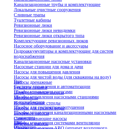
Канализационные трубы и комплектующие
Локальные очистные сооружения
Сливные трапы
Туалетные кабины
Ревизионные люки
Ревизионные люки невидимки
Ревизионные люки открытого типа
Комплектующие ревизионных люков
Насосное оборудование и аксессуары
Гидроаккумуляторы и комплектующие для систем
водоснабжения
Канализационные насосные установки
Насосные станции для дома и дачи
Насосы для повышения давления
Насосы для чистой воды (для скважины на воду)
Еще
Насосы дренажные
Системы управления и автоматизации
Рукава и шланги
Шкафы управления насосами
Циркуляционные насосы
Шкафы управления насосными станциями
Мотопомпы
водоснабжения
Испытательные стенды
Шкафы для систем пожаротушения
Насосы для грязной воды
Шкафы управления канализационными насосными
Вихревые насосы
станциями
Самовсасывающие насосы
Еще
Шкафы управления системами вентиляции
Бочечные насосы
Отопление
Шкафы управления АВО (аппарат воздушного
Вибрационные насосы