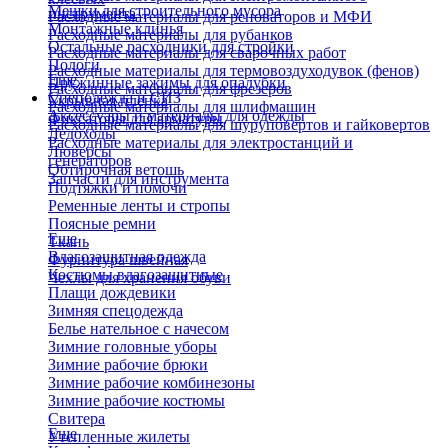
Мешки для строительного мусора
инструмента
Расходные материалы для реноваторов и МФИ
Монтажные клинья
Расходные материалы для рубанков
Остальные расходники для стройки
Расходные материалы для сварочных работ
Пологи
Расходные материалы для термовоздуходувок (фенов)
Еще
Пружинные зажимы для опалубки
Расходные материалы для фрезеров
Спецодежда и СИЗ
Укрывная пленка
Расходные материалы для шлифмашин
Аксессуары и материалы для одежды
Фиксаторы для арматуры
Расходные материалы для шуруповертов и гайковертов
Ледоходы
Расходные материалы для электростанций и
Люверсы
генераторов
Обтирочная ветошь
Запчасти для инструмента
Подтяжки и помочи
Ременные ленты и стропы
Поясные ремни
Еще
Ткань
Влагозащитная одежда
Фурнитура швейная
Костюмы влагозащитные
Чехлы для хранения обуви
Плащи дождевики
Зимняя спецодежда
Белье нательное с начесом
Зимние головные уборы
Зимние рабочие брюки
Зимние рабочие комбинезоны
Зимние рабочие костюмы
Свитера
Еще
Утепленные жилеты