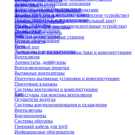
Арматура для радиаторов отопления
охлаждения)
Колодезные насосы
Арматура для систем отопления
Щиты управления тепловыми пунктами
Фекальные насосы (фекальники)
Водонагреватели и комплектующие
Шкафы НКУ (Низковольтное комплектное устройство)
Фонтанные насосы
Газовые колонки и комплектующие
Шкафы ГРЩ (Главный распределительный щит)
Промышленные насосы
Котлы отопления
Шкафы ВРУ (Вводно-распределительные устройства)
Садовые пруды и фонтаны
Радиаторы отопления
Шкафы АВР
Центробежные насосы
Еще
Решетки радиаторные
Электрические зарядные станции
Печное оборудование
Теплоноситель
Печи
Теплый пол
Дымоходы и комплектующие
Экспанзоматы, расширительные баки и комплектующие
Вентиляция
Анемостаты, диффузоры
Вентиляционные решетки
Вытяжные вентиляторы
Приточно-вытяжные установки и комплектующие
Приточные клапаны
Системы вентиляции и комплектующие
Еще
Аксессуары для монтажа вентиляции
Осушители воздуха
Системы кондиционирования и охлаждения
Вентиляторы
Кондиционеры
Системы обогрева
Греющий кабель для труб
Инфракрасные обогреватели