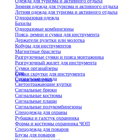
Одежда для туризма и активного отдыха
Зимняя одежда для туризма и активного отдыха
Летняя одежда для туризма и активного отдыха
Одноразовая одежда
Бахилы
Одноразовые комбинезоны
Пояса, ремни и сумки для инструмента
Держатели рулетки или молотка
Кобуры для инструментов
Магнитные браслеты
Разгрузочные сумки и пояса монтажника
Разгрузочный жилет для инструмента
Сумки органайзеры
Еще
Сумки скрутки для инструмента
Сигнальная одежда
Сумки электрика
Светоотражающие куртки
Сигнальные брюки
Сигнальные костюмы
Сигнальные плащи
Сигнальные полукомбинезоны
Спецодежда для охраны
Рубашка и галстук охранника
Форма и костюмы охранника ЧОП
Спецодежда для поваров
Блузы для поваров