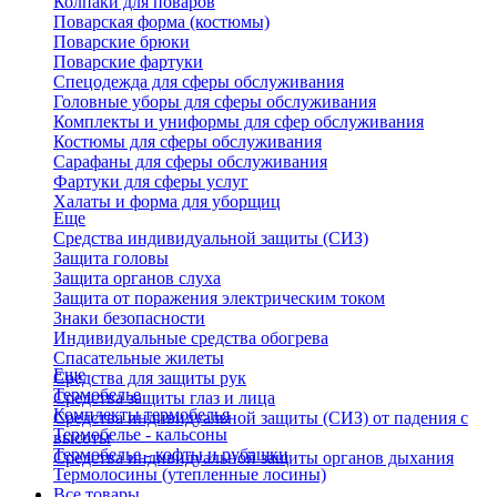
Колпаки для поваров
Поварская форма (костюмы)
Поварские брюки
Поварские фартуки
Спецодежда для сферы обслуживания
Головные уборы для сферы обслуживания
Комплекты и униформы для сфер обслуживания
Костюмы для сферы обслуживания
Сарафаны для сферы обслуживания
Фартуки для сферы услуг
Халаты и форма для уборщиц
Еще
Средства индивидуальной защиты (СИЗ)
Защита головы
Защита органов слуха
Защита от поражения электрическим током
Знаки безопасности
Индивидуальные средства обогрева
Спасательные жилеты
Еще
Средства для защиты рук
Термобелье
Средства защиты глаз и лица
Комплекты термобелья
Средства индивидуальной защиты (СИЗ) от падения с
Термобелье - кальсоны
высоты
Термобелье - кофты и рубашки
Средства индивидуальной защиты органов дыхания
Термолосины (утепленные лосины)
Все товары