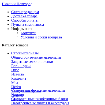
Нижний Новгород
Стать продавцом
Доставка товара
Способы оплаты
Пункты самовывоза
Информация
Контакты
Условия и сроки возврата
Каталог товаров
Стройматериалы
Общестроительные материалы
Защитные сетки и пленки
Бетон сухой
Гипс
Известь
Керамзит
Мел
Еще
Песок
Стеновые и фасадные материалы
Холодный асфальт
Кирпич
Цемент
Строительные газобетонные блоки
Щебень
Пазогребневые плиты и аксессуары