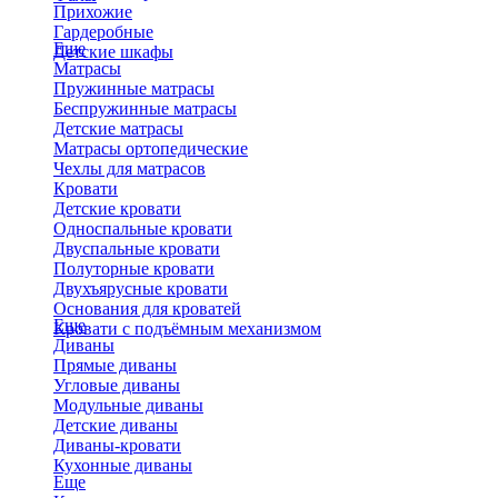
Прихожие
Гардеробные
Еще
Детские шкафы
Матрасы
Пружинные матрасы
Беспружинные матрасы
Детские матрасы
Матрасы ортопедические
Чехлы для матрасов
Кровати
Детские кровати
Односпальные кровати
Двуспальные кровати
Полуторные кровати
Двухъярусные кровати
Основания для кроватей
Еще
Кровати с подъёмным механизмом
Диваны
Прямые диваны
Угловые диваны
Модульные диваны
Детские диваны
Диваны-кровати
Кухонные диваны
Еще