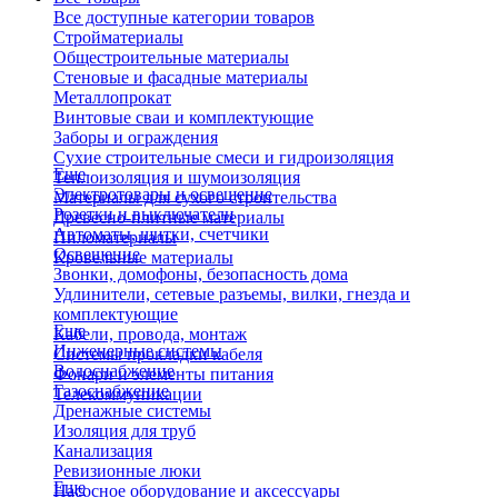
Все доступные категории товаров
Стройматериалы
Общестроительные материалы
Стеновые и фасадные материалы
Металлопрокат
Винтовые сваи и комплектующие
Заборы и ограждения
Сухие строительные смеси и гидроизоляция
Еще
Теплоизоляция и шумоизоляция
Электротовары и освещение
Материалы для сухого строительства
Розетки и выключатели
Древесно-плитные материалы
Автоматы, щитки, счетчики
Пиломатериалы
Освещение
Кровельные материалы
Звонки, домофоны, безопасность дома
Удлинители, сетевые разъемы, вилки, гнезда и
комплектующие
Еще
Кабели, провода, монтаж
Инженерные системы
Системы прокладки кабеля
Водоснабжение
Фонари и элементы питания
Газоснабжение
Телекоммуникации
Дренажные системы
Изоляция для труб
Канализация
Ревизионные люки
Еще
Насосное оборудование и аксессуары