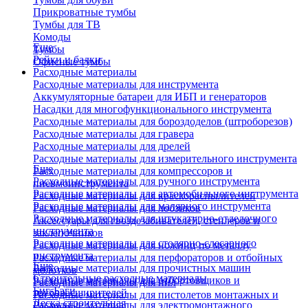
Прикроватные тумбы
Тумбы для ТВ
Комоды
Еще
Тумбы
Рейки и балки
Офисные тумбы
Расходные материалы
Расходные материалы для инструмента
Аккумуляторные батареи для ИБП и генераторов
Насадки для многофункционального инструмента
Расходные материалы для бороздоделов (штроборезов)
Расходные материалы для гравера
Расходные материалы для дрелей
Расходные материалы для измерительного инструмента
Еще
Расходные материалы для компрессоров и
Расходные материалы для ручного инструмента
пневмоинструмента
Расходные материалы для автомобильного инструмента
Расходные материалы для краскораспылителей
Расходные материалы для малярного инструмента
Расходные материалы для лобзиков
Расходные материалы для штукатурно-отделочного
Аксессуары для гвоздезабивателей, степлеров и
инструмента
заклепочников
Расходные материалы для столярно-слесарного
Расходные материалы для ножниц по металлу
инструмента
Расходные материалы для перфораторов и отбойных
Еще
Расходные материалы для прочистных машин
молотков
Строительные расходные материалы
Расходные материалы для отбортовщиков и
Расходные материалы для пил
Биг-Бэги
труборасширителей
Расходные материалы для пистолетов монтажных и
Леска строительная
Расходные материалы для электромонтажного
клеевых