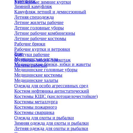
Камуфляж
Утепленные зимние куртки
Зимний камуфляж
Камуфляж летний и демисезонный
Летняя спецодежда
Летние жилеты рабочие
Летние головные уборы
Летние рабочие комбинезоны
Летние рабочие костюмы
Рабочие брюки
Рабочие куртки и ветровки
Еще
Фартуки рабочие
Медицинская одежда
Футболки, носки, трикотаж
Медицинские брюки, юбки и жакеты
Халаты рабочие
Медицинские головные уборы
Медицинские костюмы
Медицинские халаты
Одежда для особо агрессивных сред
Костюм нефтяника антистатический
Костюмы КЩС (кислотощелочестойкие)
Костюмы металлурга
Костюмы пожарного
Костюмы сварщика
Одежда для охоты и рыбалки
Зимняя одежда для охоты и рыбалки
Летняя одежда для охоты и рыбалки