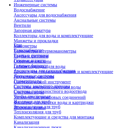
Инженерные системы
Водоснабжение
Аксессуары для водоснабжения
Аксиальные системы
Вентили
Запорная арматура
Коллекторы для воды и комплектующие
Манжеты и прокладки
Еще
Манометры
Газоснабжение
Термометры и термоманометры
Газовые счетчики
Трубы и фитинги
Газовые шланги
Обратные клапаны
Газовые фитинги
Гибкая подводка для воды
Аксессуары для газоснабжения
Шланги для стиральных машин и комплектующие
Дренажные системы
Редукторы давления
Геоматериалы
Сантехнический инструмент
Системы закрытого дренажа
Системы контроля протечки воды
Система поверхностного водоотвода
Счетчики воды
Трубы двустенные
Уплотнители резьбовых соединений
Изоляция для труб
Фильтры для очистки воды и картриджи
Звукоизоляция для труб
Шаровые краны
Теплоизоляция для труб
Комплектующие и средства для монтажа
Канализация
Канализационные люки