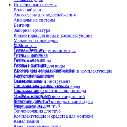
Инженерные системы
Водоснабжение
Аксессуары для водоснабжения
Аксиальные системы
Вентили
Запорная арматура
Коллекторы для воды и комплектующие
Манжеты и прокладки
Еще
Манометры
Газоснабжение
Термометры и термоманометры
Газовые счетчики
Трубы и фитинги
Газовые шланги
Обратные клапаны
Газовые фитинги
Гибкая подводка для воды
Аксессуары для газоснабжения
Шланги для стиральных машин и комплектующие
Дренажные системы
Редукторы давления
Геоматериалы
Сантехнический инструмент
Системы закрытого дренажа
Системы контроля протечки воды
Система поверхностного водоотвода
Счетчики воды
Трубы двустенные
Уплотнители резьбовых соединений
Изоляция для труб
Фильтры для очистки воды и картриджи
Звукоизоляция для труб
Шаровые краны
Теплоизоляция для труб
Комплектующие и средства для монтажа
Канализация
Канализационные люки