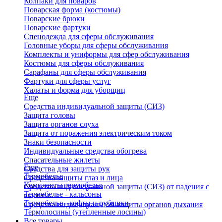
Колпаки для поваров
Поварская форма (костюмы)
Поварские брюки
Поварские фартуки
Спецодежда для сферы обслуживания
Головные уборы для сферы обслуживания
Комплекты и униформы для сфер обслуживания
Костюмы для сферы обслуживания
Сарафаны для сферы обслуживания
Фартуки для сферы услуг
Халаты и форма для уборщиц
Еще
Средства индивидуальной защиты (СИЗ)
Защита головы
Защита органов слуха
Защита от поражения электрическим током
Знаки безопасности
Индивидуальные средства обогрева
Спасательные жилеты
Еще
Средства для защиты рук
Термобелье
Средства защиты глаз и лица
Комплекты термобелья
Средства индивидуальной защиты (СИЗ) от падения с
Термобелье - кальсоны
высоты
Термобелье - кофты и рубашки
Средства индивидуальной защиты органов дыхания
Термолосины (утепленные лосины)
Все товары