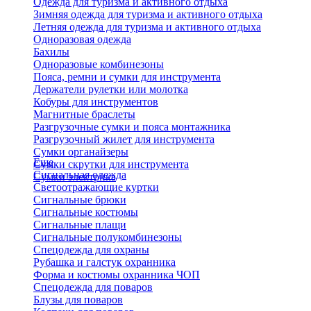
Одежда для туризма и активного отдыха
Зимняя одежда для туризма и активного отдыха
Летняя одежда для туризма и активного отдыха
Одноразовая одежда
Бахилы
Одноразовые комбинезоны
Пояса, ремни и сумки для инструмента
Держатели рулетки или молотка
Кобуры для инструментов
Магнитные браслеты
Разгрузочные сумки и пояса монтажника
Разгрузочный жилет для инструмента
Сумки органайзеры
Еще
Сумки скрутки для инструмента
Сигнальная одежда
Сумки электрика
Светоотражающие куртки
Сигнальные брюки
Сигнальные костюмы
Сигнальные плащи
Сигнальные полукомбинезоны
Спецодежда для охраны
Рубашка и галстук охранника
Форма и костюмы охранника ЧОП
Спецодежда для поваров
Блузы для поваров