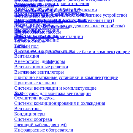
Арматура для радиаторов отопления
охлаждения)
Колодезные насосы
Арматура для систем отопления
Щиты управления тепловыми пунктами
Фекальные насосы (фекальники)
Водонагреватели и комплектующие
Шкафы НКУ (Низковольтное комплектное устройство)
Фонтанные насосы
Газовые колонки и комплектующие
Шкафы ГРЩ (Главный распределительный щит)
Промышленные насосы
Котлы отопления
Шкафы ВРУ (Вводно-распределительные устройства)
Садовые пруды и фонтаны
Радиаторы отопления
Шкафы АВР
Центробежные насосы
Еще
Решетки радиаторные
Электрические зарядные станции
Печное оборудование
Теплоноситель
Печи
Теплый пол
Дымоходы и комплектующие
Экспанзоматы, расширительные баки и комплектующие
Вентиляция
Анемостаты, диффузоры
Вентиляционные решетки
Вытяжные вентиляторы
Приточно-вытяжные установки и комплектующие
Приточные клапаны
Системы вентиляции и комплектующие
Еще
Аксессуары для монтажа вентиляции
Осушители воздуха
Системы кондиционирования и охлаждения
Вентиляторы
Кондиционеры
Системы обогрева
Греющий кабель для труб
Инфракрасные обогреватели