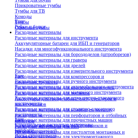
Прикроватные тумбы
Тумбы для ТВ
Комоды
Еще
Тумбы
Рейки и балки
Офисные тумбы
Расходные материалы
Расходные материалы для инструмента
Аккумуляторные батареи для ИБП и генераторов
Насадки для многофункционального инструмента
Расходные материалы для бороздоделов (штроборезов)
Расходные материалы для гравера
Расходные материалы для дрелей
Расходные материалы для измерительного инструмента
Еще
Расходные материалы для компрессоров и
Расходные материалы для ручного инструмента
пневмоинструмента
Расходные материалы для автомобильного инструмента
Расходные материалы для краскораспылителей
Расходные материалы для малярного инструмента
Расходные материалы для лобзиков
Расходные материалы для штукатурно-отделочного
Аксессуары для гвоздезабивателей, степлеров и
инструмента
заклепочников
Расходные материалы для столярно-слесарного
Расходные материалы для ножниц по металлу
инструмента
Расходные материалы для перфораторов и отбойных
Еще
Расходные материалы для прочистных машин
молотков
Строительные расходные материалы
Расходные материалы для отбортовщиков и
Расходные материалы для пил
Биг-Бэги
труборасширителей
Расходные материалы для пистолетов монтажных и
Леска строительная
Расходные материалы для электромонтажного
клеевых