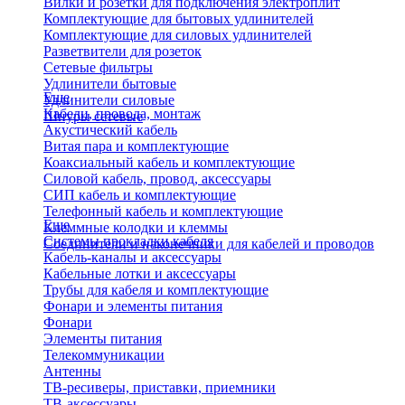
Вилки и розетки для подключения электроплит
Комплектующие для бытовых удлинителей
Комплектующие для силовых удлинителей
Разветвители для розеток
Сетевые фильтры
Удлинители бытовые
Еще
Удлинители силовые
Кабели, провода, монтаж
Шнуры сетевые
Акустический кабель
Витая пара и комплектующие
Коаксиальный кабель и комплектующие
Силовой кабель, провод, аксессуары
СИП кабель и комплектующие
Телефонный кабель и комплектующие
Еще
Клеммные колодки и клеммы
Системы прокладки кабеля
Соединители и наконечники для кабелей и проводов
Кабель-каналы и аксессуары
Кабельные лотки и аксессуары
Трубы для кабеля и комплектующие
Фонари и элементы питания
Фонари
Элементы питания
Телекоммуникации
Антенны
ТВ-ресиверы, приставки, приемники
ТВ-аксессуары