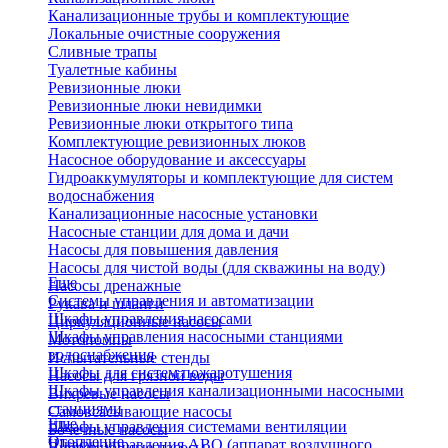
Канализационные трубы и комплектующие
Локальные очистные сооружения
Сливные трапы
Туалетные кабины
Ревизионные люки
Ревизионные люки невидимки
Ревизионные люки открытого типа
Комплектующие ревизионных люков
Насосное оборудование и аксессуары
Гидроаккумуляторы и комплектующие для систем
водоснабжения
Канализационные насосные установки
Насосные станции для дома и дачи
Насосы для повышения давления
Насосы для чистой воды (для скважины на воду)
Еще
Насосы дренажные
Системы управления и автоматизации
Рукава и шланги
Шкафы управления насосами
Циркуляционные насосы
Шкафы управления насосными станциями
Мотопомпы
водоснабжения
Испытательные стенды
Шкафы для систем пожаротушения
Насосы для грязной воды
Шкафы управления канализационными насосными
Вихревые насосы
станциями
Самовсасывающие насосы
Еще
Шкафы управления системами вентиляции
Бочечные насосы
Отопление
Шкафы управления АВО (аппарат воздушного
Вибрационные насосы