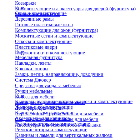
Козырьки
Еще
Комплектующие и а аксессуары для дверей (фурнитура)
Окна и комплектующие
Межкомнатные арки
Деревянные рамы
Готовые пластиковые окна
Комплектующие для окон (фурнитура)
Москитные сетки и комплектующие
Откосы и комплектующие
Пластиковые двери
Еще
Подоконники и комплектующие
Мебельная фурнитура
Накладки, ленты
Крючки, опоры
Замки, петли, направляющие, доводчики
Система Джокер
Средства для ухода за мебелью
Ручки мебельные
Еще
Колеса для мебели
Карнизы, рулонные шторы, жалюзи и комплектующие
Накладки под мебельные ножки
Жалюзи и комплектующие
Демпферы для мебели
Карнизы и комплектующие
Перекладины, трубы, штанги для мебели
Аксессуары для карнизов
Соединительные элементы для мебели
Рулонные шторы и комплекующие
Аксессуары для безопасности, накладки
Римские шторы и комплекующие
Карнизы и ламели для вертикальных жалюзи
Еще