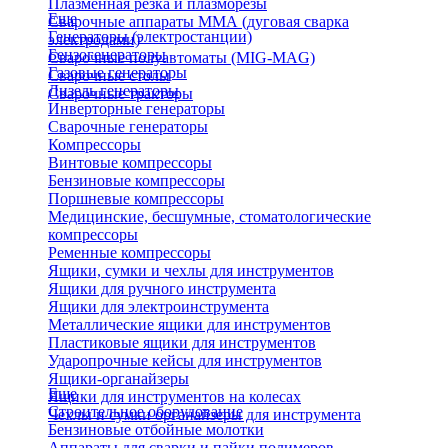
Плазменная резка и плазморезы
Еще
Сварочные аппараты ММА (дуговая сварка
Генераторы (электростанции)
электродами)
Бензогенераторы
Сварочные полуавтоматы (MIG-MAG)
Газовые генераторы
Сварочные столы
Дизель генераторы
Сварочные тракторы
Инверторные генераторы
Сварочные генераторы
Компрессоры
Винтовые компрессоры
Бензиновые компрессоры
Поршневые компрессоры
Медицинские, бесшумные, стоматологические
компрессоры
Ременные компрессоры
Ящики, сумки и чехлы для инструментов
Ящики для ручного инструмента
Ящики для электроинструмента
Металлические ящики для инструментов
Пластиковые ящики для инструментов
Ударопрочные кейсы для инструментов
Ящики-органайзеры
Еще
Ящики для инструментов на колесах
Строительное оборудование
Чехлы и сумки органайзеры для инструмента
Бензиновые отбойные молотки
Аппараты для сварки и пайки полимеров