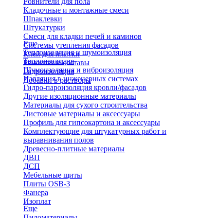
Ровнители для пола
Кладочные и монтажные смеси
Шпаклевки
Штукатурки
Смеси для кладки печей и каминов
Еще
Системы утепления фасадов
Теплоизоляция и шумоизоляция
Клей для плитки
Теплоизоляция
Ремонтные составы
Шумоизоляция и виброизоляция
Гидроизоляция
Изоляция в инженерных системах
Добавки в растворы
Гидро-пароизоляция кровли/фасадов
Другие изоляционные материалы
Материалы для сухого строительства
Листовые материалы и аксессуары
Профиль для гипсокартона и аксессуары
Комплектующие для штукатурных работ и
выравнивания полов
Древесно-плитные материалы
ДВП
ДСП
Мебельные щиты
Плиты OSB-3
Фанера
Изоплат
Еще
Пиломатериалы