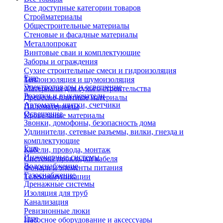
Все доступные категории товаров
Стройматериалы
Общестроительные материалы
Стеновые и фасадные материалы
Металлопрокат
Винтовые сваи и комплектующие
Заборы и ограждения
Сухие строительные смеси и гидроизоляция
Еще
Теплоизоляция и шумоизоляция
Электротовары и освещение
Материалы для сухого строительства
Розетки и выключатели
Древесно-плитные материалы
Автоматы, щитки, счетчики
Пиломатериалы
Освещение
Кровельные материалы
Звонки, домофоны, безопасность дома
Удлинители, сетевые разъемы, вилки, гнезда и
комплектующие
Еще
Кабели, провода, монтаж
Инженерные системы
Системы прокладки кабеля
Водоснабжение
Фонари и элементы питания
Газоснабжение
Телекоммуникации
Дренажные системы
Изоляция для труб
Канализация
Ревизионные люки
Еще
Насосное оборудование и аксессуары