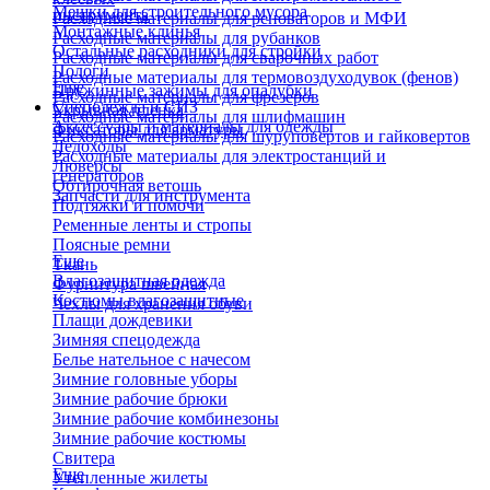
Мешки для строительного мусора
инструмента
Расходные материалы для реноваторов и МФИ
Монтажные клинья
Расходные материалы для рубанков
Остальные расходники для стройки
Расходные материалы для сварочных работ
Пологи
Расходные материалы для термовоздуходувок (фенов)
Еще
Пружинные зажимы для опалубки
Расходные материалы для фрезеров
Спецодежда и СИЗ
Укрывная пленка
Расходные материалы для шлифмашин
Аксессуары и материалы для одежды
Фиксаторы для арматуры
Расходные материалы для шуруповертов и гайковертов
Ледоходы
Расходные материалы для электростанций и
Люверсы
генераторов
Обтирочная ветошь
Запчасти для инструмента
Подтяжки и помочи
Ременные ленты и стропы
Поясные ремни
Еще
Ткань
Влагозащитная одежда
Фурнитура швейная
Костюмы влагозащитные
Чехлы для хранения обуви
Плащи дождевики
Зимняя спецодежда
Белье нательное с начесом
Зимние головные уборы
Зимние рабочие брюки
Зимние рабочие комбинезоны
Зимние рабочие костюмы
Свитера
Еще
Утепленные жилеты