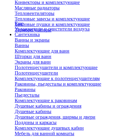
Конвекторы и комплектующие
Масляные радиаторы
Тепловентиляторы
Тепловые завесы и комплектующие
Еще
Тепловые пушки и комплектующие
Увлажнители и очистители воздуха
Терморегуляторы
Сантехника
Ванны и экраны
Ванны
Комплектующие для ванн
Шторки для ванн
Экраны для ванн
Полотенцесушители и комплектующие
Полотенцесушители
Комплектующие к полотенцесушителям
Раковины, пьедесталы и комплектующие
Раковины
Пьедесталы
Комплектующие к раковинам
Душевые кабины и ограждения
Душевые кабины
Душевые ограждения, ширмы и двери
Поддоны и каркасы
Комплектующие душевых кабин
Мебель для ванной комнаты