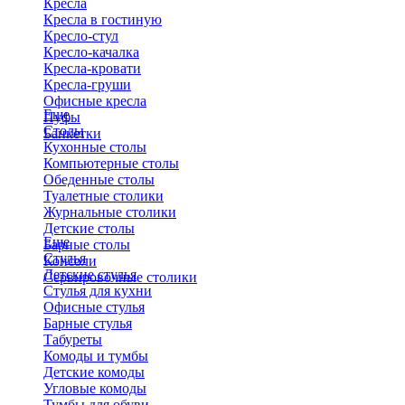
Кресла
Кресла в гостиную
Кресло-стул
Кресло-качалка
Кресла-кровати
Кресла-груши
Офисные кресла
Еще
Пуфы
Столы
Банкетки
Кухонные столы
Компьютерные столы
Обеденные столы
Туалетные столики
Журнальные столики
​Детские столы
Еще
Барные столы
Стулья
Консоли
Детские стулья
Сервировочные столики
Стулья для кухни
Офисные стулья
Барные стулья
Табуреты
Комоды и тумбы
Детские комоды
Угловые комоды
Тумбы для обуви