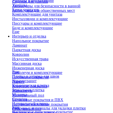
Унитазы и инсталляции
Сиденья для унитаза
Унитазы
Аксессуары для безопасности в ванной
Бачки унитазов
Аксессуары для общественных мест
Комплектующие для унитаза
Инсталляции и комплектующие
Писсуары и комплектующие
Биде и комплектующие
Еще
Интерьер и отделка
Напольное покрытие
Ламинат
Паркетная доска
Ковролин
Искусственная трава
Массивная доска
Инженерная доска
Еще
Линолеум и комплектующие
Плитка и затирка для швов
Пробковое покрытие
Керамогранит
Паркет
Керамическая плитка
Ковровые покрытия
Зеркальная плитка
Мармолеум
Мозаика
Минеральный пол
Ступени
Виниловые покрытия и ПВХ
Натуральный камень
Наливные напольные покрытия
Еще
Расходные материалы для укладки плитки
Стеклянный пол
Настенное и потолочное покрытие
Затирки для швов плитки