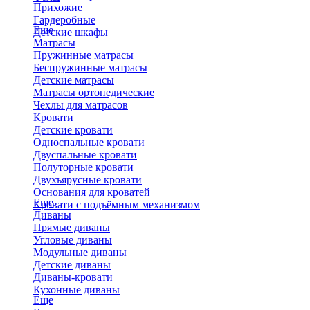
Прихожие
Гардеробные
Еще
Детские шкафы
Матрасы
Пружинные матрасы
Беспружинные матрасы
Детские матрасы
Матрасы ортопедические
Чехлы для матрасов
Кровати
Детские кровати
Односпальные кровати
Двуспальные кровати
Полуторные кровати
Двухъярусные кровати
Основания для кроватей
Еще
Кровати с подъёмным механизмом
Диваны
Прямые диваны
Угловые диваны
Модульные диваны
Детские диваны
Диваны-кровати
Кухонные диваны
Еще