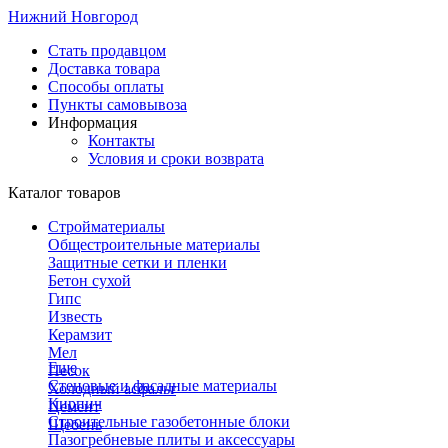
Нижний Новгород
Стать продавцом
Доставка товара
Способы оплаты
Пункты самовывоза
Информация
Контакты
Условия и сроки возврата
Каталог товаров
Стройматериалы
Общестроительные материалы
Защитные сетки и пленки
Бетон сухой
Гипс
Известь
Керамзит
Мел
Еще
Песок
Стеновые и фасадные материалы
Холодный асфальт
Кирпич
Цемент
Строительные газобетонные блоки
Щебень
Пазогребневые плиты и аксессуары