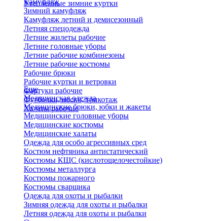
Камуфляж
Утепленные зимние куртки
Зимний камуфляж
Камуфляж летний и демисезонный
Летняя спецодежда
Летние жилеты рабочие
Летние головные уборы
Летние рабочие комбинезоны
Летние рабочие костюмы
Рабочие брюки
Рабочие куртки и ветровки
Еще
Фартуки рабочие
Медицинская одежда
Футболки, носки, трикотаж
Медицинские брюки, юбки и жакеты
Халаты рабочие
Медицинские головные уборы
Медицинские костюмы
Медицинские халаты
Одежда для особо агрессивных сред
Костюм нефтяника антистатический
Костюмы КЩС (кислотощелочестойкие)
Костюмы металлурга
Костюмы пожарного
Костюмы сварщика
Одежда для охоты и рыбалки
Зимняя одежда для охоты и рыбалки
Летняя одежда для охоты и рыбалки