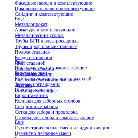
Фасадные панели и комплектующие
Цокольные панели и комплектующие
Сайдинг и комплектующие
Еще
Металлопрокат
Арматура и комплектующие
Металлический уголок
Трубы ВГП и электросварные
Трубы профильные стальные
Полоса стальная
Квадрат стальной
Еще
Лист стальной
Винтовые сваи и комплектующие
Швеллер стальной
Винтовые сваи
Закладные детали
Комплектующие для винтовых свай
Рифленые алюминиевые листы
Заборы и ограждения
Двутавр
Ворота и калитки
Сетки армирующие
Евроштакетник
Колпаки для заборных столбов
Секционные заборы
Сетка для забора и проволока
Столбы для забора и комплектующие
Еще
Сухие строительные смеси и гидроизоляция
Цементно-песчаные смеси