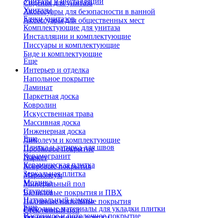
Унитазы и инсталляции
Сиденья для унитаза
Унитазы
Аксессуары для безопасности в ванной
Бачки унитазов
Аксессуары для общественных мест
Комплектующие для унитаза
Инсталляции и комплектующие
Писсуары и комплектующие
Биде и комплектующие
Еще
Интерьер и отделка
Напольное покрытие
Ламинат
Паркетная доска
Ковролин
Искусственная трава
Массивная доска
Инженерная доска
Еще
Линолеум и комплектующие
Плитка и затирка для швов
Пробковое покрытие
Керамогранит
Паркет
Керамическая плитка
Ковровые покрытия
Зеркальная плитка
Мармолеум
Мозаика
Минеральный пол
Ступени
Виниловые покрытия и ПВХ
Натуральный камень
Наливные напольные покрытия
Еще
Расходные материалы для укладки плитки
Стеклянный пол
Настенное и потолочное покрытие
Затирки для швов плитки