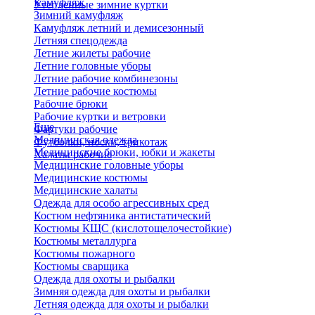
Камуфляж
Утепленные зимние куртки
Зимний камуфляж
Камуфляж летний и демисезонный
Летняя спецодежда
Летние жилеты рабочие
Летние головные уборы
Летние рабочие комбинезоны
Летние рабочие костюмы
Рабочие брюки
Рабочие куртки и ветровки
Еще
Фартуки рабочие
Медицинская одежда
Футболки, носки, трикотаж
Медицинские брюки, юбки и жакеты
Халаты рабочие
Медицинские головные уборы
Медицинские костюмы
Медицинские халаты
Одежда для особо агрессивных сред
Костюм нефтяника антистатический
Костюмы КЩС (кислотощелочестойкие)
Костюмы металлурга
Костюмы пожарного
Костюмы сварщика
Одежда для охоты и рыбалки
Зимняя одежда для охоты и рыбалки
Летняя одежда для охоты и рыбалки