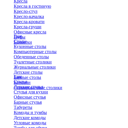
Кресла
Кресла в гостиную
Кресло-стул
Кресло-качалка
Кресла-кровати
Кресла-груши
Офисные кресла
Еще
Пуфы
Столы
Банкетки
Кухонные столы
Компьютерные столы
Обеденные столы
Туалетные столики
Журнальные столики
​Детские столы
Еще
Барные столы
Стулья
Консоли
Детские стулья
Сервировочные столики
Стулья для кухни
Офисные стулья
Барные стулья
Табуреты
Комоды и тумбы
Детские комоды
Угловые комоды
Тумбы для обуви