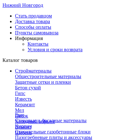
Нижний Новгород
Стать продавцом
Доставка товара
Способы оплаты
Пункты самовывоза
Информация
Контакты
Условия и сроки возврата
Каталог товаров
Стройматериалы
Общестроительные материалы
Защитные сетки и пленки
Бетон сухой
Гипс
Известь
Керамзит
Мел
Еще
Песок
Стеновые и фасадные материалы
Холодный асфальт
Кирпич
Цемент
Строительные газобетонные блоки
Щебень
Пазогребневые плиты и аксессуары