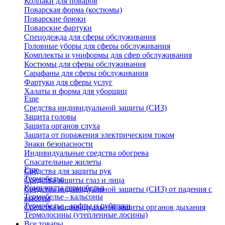
Колпаки для поваров
Поварская форма (костюмы)
Поварские брюки
Поварские фартуки
Спецодежда для сферы обслуживания
Головные уборы для сферы обслуживания
Комплекты и униформы для сфер обслуживания
Костюмы для сферы обслуживания
Сарафаны для сферы обслуживания
Фартуки для сферы услуг
Халаты и форма для уборщиц
Еще
Средства индивидуальной защиты (СИЗ)
Защита головы
Защита органов слуха
Защита от поражения электрическим током
Знаки безопасности
Индивидуальные средства обогрева
Спасательные жилеты
Еще
Средства для защиты рук
Термобелье
Средства защиты глаз и лица
Комплекты термобелья
Средства индивидуальной защиты (СИЗ) от падения с
Термобелье - кальсоны
высоты
Термобелье - кофты и рубашки
Средства индивидуальной защиты органов дыхания
Термолосины (утепленные лосины)
Все товары