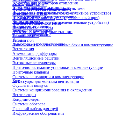
Арматура для радиаторов отопления
охлаждения)
Колодезные насосы
Арматура для систем отопления
Щиты управления тепловыми пунктами
Фекальные насосы (фекальники)
Водонагреватели и комплектующие
Шкафы НКУ (Низковольтное комплектное устройство)
Фонтанные насосы
Газовые колонки и комплектующие
Шкафы ГРЩ (Главный распределительный щит)
Промышленные насосы
Котлы отопления
Шкафы ВРУ (Вводно-распределительные устройства)
Садовые пруды и фонтаны
Радиаторы отопления
Шкафы АВР
Центробежные насосы
Еще
Решетки радиаторные
Электрические зарядные станции
Печное оборудование
Теплоноситель
Печи
Теплый пол
Дымоходы и комплектующие
Экспанзоматы, расширительные баки и комплектующие
Вентиляция
Анемостаты, диффузоры
Вентиляционные решетки
Вытяжные вентиляторы
Приточно-вытяжные установки и комплектующие
Приточные клапаны
Системы вентиляции и комплектующие
Еще
Аксессуары для монтажа вентиляции
Осушители воздуха
Системы кондиционирования и охлаждения
Вентиляторы
Кондиционеры
Системы обогрева
Греющий кабель для труб
Инфракрасные обогреватели