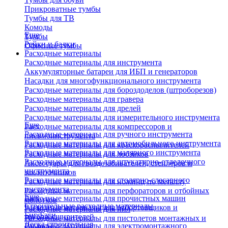
Прикроватные тумбы
Тумбы для ТВ
Комоды
Еще
Тумбы
Рейки и балки
Офисные тумбы
Расходные материалы
Расходные материалы для инструмента
Аккумуляторные батареи для ИБП и генераторов
Насадки для многофункционального инструмента
Расходные материалы для бороздоделов (штроборезов)
Расходные материалы для гравера
Расходные материалы для дрелей
Расходные материалы для измерительного инструмента
Еще
Расходные материалы для компрессоров и
Расходные материалы для ручного инструмента
пневмоинструмента
Расходные материалы для автомобильного инструмента
Расходные материалы для краскораспылителей
Расходные материалы для малярного инструмента
Расходные материалы для лобзиков
Расходные материалы для штукатурно-отделочного
Аксессуары для гвоздезабивателей, степлеров и
инструмента
заклепочников
Расходные материалы для столярно-слесарного
Расходные материалы для ножниц по металлу
инструмента
Расходные материалы для перфораторов и отбойных
Еще
Расходные материалы для прочистных машин
молотков
Строительные расходные материалы
Расходные материалы для отбортовщиков и
Расходные материалы для пил
Биг-Бэги
труборасширителей
Расходные материалы для пистолетов монтажных и
Леска строительная
Расходные материалы для электромонтажного
клеевых