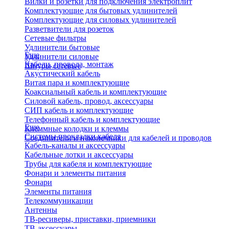
Вилки и розетки для подключения электроплит
Комплектующие для бытовых удлинителей
Комплектующие для силовых удлинителей
Разветвители для розеток
Сетевые фильтры
Удлинители бытовые
Еще
Удлинители силовые
Кабели, провода, монтаж
Шнуры сетевые
Акустический кабель
Витая пара и комплектующие
Коаксиальный кабель и комплектующие
Силовой кабель, провод, аксессуары
СИП кабель и комплектующие
Телефонный кабель и комплектующие
Еще
Клеммные колодки и клеммы
Системы прокладки кабеля
Соединители и наконечники для кабелей и проводов
Кабель-каналы и аксессуары
Кабельные лотки и аксессуары
Трубы для кабеля и комплектующие
Фонари и элементы питания
Фонари
Элементы питания
Телекоммуникации
Антенны
ТВ-ресиверы, приставки, приемники
ТВ-аксессуары