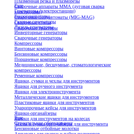
Плазменная резка и плазморезы
Еще
Сварочные аппараты ММА (дуговая сварка
Генераторы (электростанции)
электродами)
Бензогенераторы
Сварочные полуавтоматы (MIG-MAG)
Газовые генераторы
Сварочные столы
Дизель генераторы
Сварочные тракторы
Инверторные генераторы
Сварочные генераторы
Компрессоры
Винтовые компрессоры
Бензиновые компрессоры
Поршневые компрессоры
Медицинские, бесшумные, стоматологические
компрессоры
Ременные компрессоры
Ящики, сумки и чехлы для инструментов
Ящики для ручного инструмента
Ящики для электроинструмента
Металлические ящики для инструментов
Пластиковые ящики для инструментов
Ударопрочные кейсы для инструментов
Ящики-органайзеры
Еще
Ящики для инструментов на колесах
Строительное оборудование
Чехлы и сумки органайзеры для инструмента
Бензиновые отбойные молотки
Аппараты для сварки и пайки полимеров