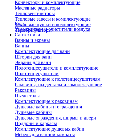
Конвекторы и комплектующие
Масляные радиаторы
Тепловентиляторы
Тепловые завесы и комплектующие
Еще
Тепловые пушки и комплектующие
Увлажнители и очистители воздуха
Терморегуляторы
Сантехника
Ванны и экраны
Ванны
Комплектующие для ванн
Шторки для ванн
Экраны для ванн
Полотенцесушители и комплектующие
Полотенцесушители
Комплектующие к полотенцесушителям
Раковины, пьедесталы и комплектующие
Раковины
Пьедесталы
Комплектующие к раковинам
Душевые кабины и ограждения
Душевые кабины
Душевые ограждения, ширмы и двери
Поддоны и каркасы
Комплектующие душевых кабин
Мебель для ванной комнаты