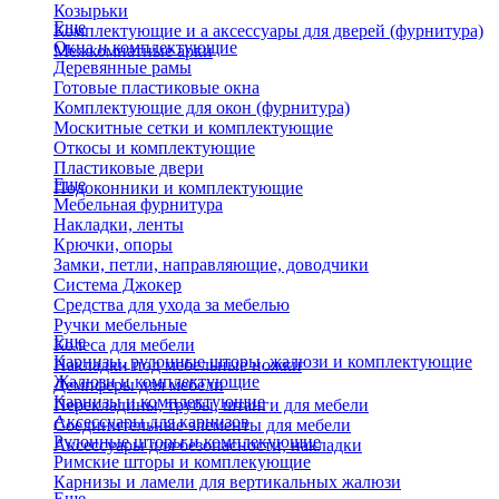
Козырьки
Еще
Комплектующие и а аксессуары для дверей (фурнитура)
Окна и комплектующие
Межкомнатные арки
Деревянные рамы
Готовые пластиковые окна
Комплектующие для окон (фурнитура)
Москитные сетки и комплектующие
Откосы и комплектующие
Пластиковые двери
Еще
Подоконники и комплектующие
Мебельная фурнитура
Накладки, ленты
Крючки, опоры
Замки, петли, направляющие, доводчики
Система Джокер
Средства для ухода за мебелью
Ручки мебельные
Еще
Колеса для мебели
Карнизы, рулонные шторы, жалюзи и комплектующие
Накладки под мебельные ножки
Жалюзи и комплектующие
Демпферы для мебели
Карнизы и комплектующие
Перекладины, трубы, штанги для мебели
Аксессуары для карнизов
Соединительные элементы для мебели
Рулонные шторы и комплекующие
Аксессуары для безопасности, накладки
Римские шторы и комплекующие
Карнизы и ламели для вертикальных жалюзи
Еще