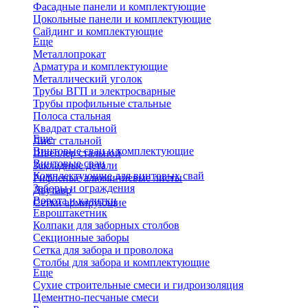
Фасадные панели и комплектующие
Цокольные панели и комплектующие
Сайдинг и комплектующие
Еще
Металлопрокат
Арматура и комплектующие
Металлический уголок
Трубы ВГП и электросварные
Трубы профильные стальные
Полоса стальная
Квадрат стальной
Еще
Лист стальной
Винтовые сваи и комплектующие
Швеллер стальной
Винтовые сваи
Закладные детали
Комплектующие для винтовых свай
Рифленые алюминиевые листы
Заборы и ограждения
Двутавр
Ворота и калитки
Сетки армирующие
Евроштакетник
Колпаки для заборных столбов
Секционные заборы
Сетка для забора и проволока
Столбы для забора и комплектующие
Еще
Сухие строительные смеси и гидроизоляция
Цементно-песчаные смеси