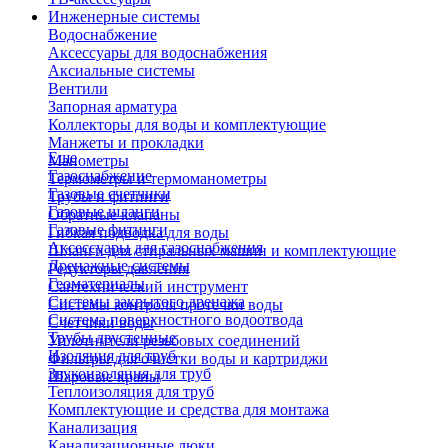
Инженерные системы
Водоснабжение
Аксессуары для водоснабжения
Аксиальные системы
Вентили
Запорная арматура
Коллекторы для воды и комплектующие
Манжеты и прокладки
Еще
Манометры
Газоснабжение
Термометры и термоманометры
Газовые счетчики
Трубы и фитинги
Газовые шланги
Обратные клапаны
Газовые фитинги
Гибкая подводка для воды
Аксессуары для газоснабжения
Шланги для стиральных машин и комплектующие
Дренажные системы
Редукторы давления
Геоматериалы
Сантехнический инструмент
Системы закрытого дренажа
Системы контроля протечки воды
Система поверхностного водоотвода
Счетчики воды
Трубы двустенные
Уплотнители резьбовых соединений
Изоляция для труб
Фильтры для очистки воды и картриджи
Звукоизоляция для труб
Шаровые краны
Теплоизоляция для труб
Комплектующие и средства для монтажа
Канализация
Канализационные люки