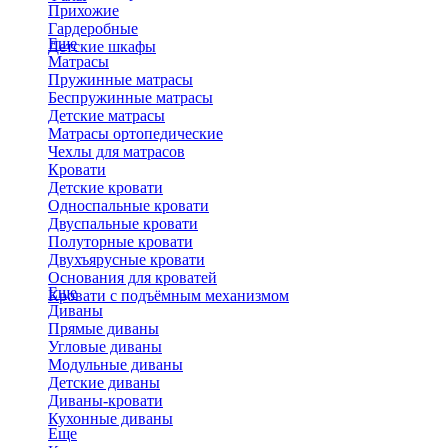
Прихожие
Гардеробные
Еще
Детские шкафы
Матрасы
Пружинные матрасы
Беспружинные матрасы
Детские матрасы
Матрасы ортопедические
Чехлы для матрасов
Кровати
Детские кровати
Односпальные кровати
Двуспальные кровати
Полуторные кровати
Двухъярусные кровати
Основания для кроватей
Еще
Кровати с подъёмным механизмом
Диваны
Прямые диваны
Угловые диваны
Модульные диваны
Детские диваны
Диваны-кровати
Кухонные диваны
Еще