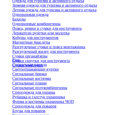
Одежда для туризма и активного отдыха
Зимняя одежда для туризма и активного отдыха
Летняя одежда для туризма и активного отдыха
Одноразовая одежда
Бахилы
Одноразовые комбинезоны
Пояса, ремни и сумки для инструмента
Держатели рулетки или молотка
Кобуры для инструментов
Магнитные браслеты
Разгрузочные сумки и пояса монтажника
Разгрузочный жилет для инструмента
Сумки органайзеры
Еще
Сумки скрутки для инструмента
Сигнальная одежда
Сумки электрика
Светоотражающие куртки
Сигнальные брюки
Сигнальные костюмы
Сигнальные плащи
Сигнальные полукомбинезоны
Спецодежда для охраны
Рубашка и галстук охранника
Форма и костюмы охранника ЧОП
Спецодежда для поваров
Блузы для поваров