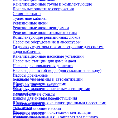
Канализационные трубы и комплектующие
Локальные очистные сооружения
Сливные трапы
Туалетные кабины
Ревизионные люки
Ревизионные люки невидимки
Ревизионные люки открытого типа
Комплектующие ревизионных люков
Насосное оборудование и аксессуары
Гидроаккумуляторы и комплектующие для систем
водоснабжения
Канализационные насосные установки
Насосные станции для дома и дачи
Насосы для повышения давления
Насосы для чистой воды (для скважины на воду)
Еще
Насосы дренажные
Системы управления и автоматизации
Рукава и шланги
Шкафы управления насосами
Циркуляционные насосы
Шкафы управления насосными станциями
Мотопомпы
водоснабжения
Испытательные стенды
Шкафы для систем пожаротушения
Насосы для грязной воды
Шкафы управления канализационными насосными
Вихревые насосы
станциями
Самовсасывающие насосы
Еще
Шкафы управления системами вентиляции
Бочечные насосы
Отопление
Шкафы управления АВО (аппарат воздушного
Вибрационные насосы