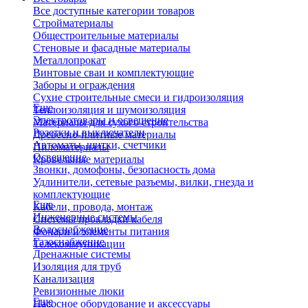
Все доступные категории товаров
Стройматериалы
Общестроительные материалы
Стеновые и фасадные материалы
Металлопрокат
Винтовые сваи и комплектующие
Заборы и ограждения
Сухие строительные смеси и гидроизоляция
Еще
Теплоизоляция и шумоизоляция
Электротовары и освещение
Материалы для сухого строительства
Розетки и выключатели
Древесно-плитные материалы
Автоматы, щитки, счетчики
Пиломатериалы
Освещение
Кровельные материалы
Звонки, домофоны, безопасность дома
Удлинители, сетевые разъемы, вилки, гнезда и
комплектующие
Еще
Кабели, провода, монтаж
Инженерные системы
Системы прокладки кабеля
Водоснабжение
Фонари и элементы питания
Газоснабжение
Телекоммуникации
Дренажные системы
Изоляция для труб
Канализация
Ревизионные люки
Еще
Насосное оборудование и аксессуары