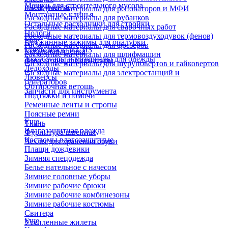
Мешки для строительного мусора
инструмента
Расходные материалы для реноваторов и МФИ
Монтажные клинья
Расходные материалы для рубанков
Остальные расходники для стройки
Расходные материалы для сварочных работ
Пологи
Расходные материалы для термовоздуходувок (фенов)
Еще
Пружинные зажимы для опалубки
Расходные материалы для фрезеров
Спецодежда и СИЗ
Укрывная пленка
Расходные материалы для шлифмашин
Аксессуары и материалы для одежды
Фиксаторы для арматуры
Расходные материалы для шуруповертов и гайковертов
Ледоходы
Расходные материалы для электростанций и
Люверсы
генераторов
Обтирочная ветошь
Запчасти для инструмента
Подтяжки и помочи
Ременные ленты и стропы
Поясные ремни
Еще
Ткань
Влагозащитная одежда
Фурнитура швейная
Костюмы влагозащитные
Чехлы для хранения обуви
Плащи дождевики
Зимняя спецодежда
Белье нательное с начесом
Зимние головные уборы
Зимние рабочие брюки
Зимние рабочие комбинезоны
Зимние рабочие костюмы
Свитера
Еще
Утепленные жилеты