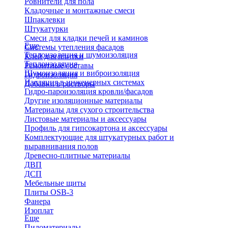
Ровнители для пола
Кладочные и монтажные смеси
Шпаклевки
Штукатурки
Смеси для кладки печей и каминов
Еще
Системы утепления фасадов
Теплоизоляция и шумоизоляция
Клей для плитки
Теплоизоляция
Ремонтные составы
Шумоизоляция и виброизоляция
Гидроизоляция
Изоляция в инженерных системах
Добавки в растворы
Гидро-пароизоляция кровли/фасадов
Другие изоляционные материалы
Материалы для сухого строительства
Листовые материалы и аксессуары
Профиль для гипсокартона и аксессуары
Комплектующие для штукатурных работ и
выравнивания полов
Древесно-плитные материалы
ДВП
ДСП
Мебельные щиты
Плиты OSB-3
Фанера
Изоплат
Еще
Пиломатериалы