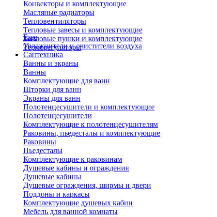
Конвекторы и комплектующие
Масляные радиаторы
Тепловентиляторы
Тепловые завесы и комплектующие
Еще
Тепловые пушки и комплектующие
Увлажнители и очистители воздуха
Терморегуляторы
Сантехника
Ванны и экраны
Ванны
Комплектующие для ванн
Шторки для ванн
Экраны для ванн
Полотенцесушители и комплектующие
Полотенцесушители
Комплектующие к полотенцесушителям
Раковины, пьедесталы и комплектующие
Раковины
Пьедесталы
Комплектующие к раковинам
Душевые кабины и ограждения
Душевые кабины
Душевые ограждения, ширмы и двери
Поддоны и каркасы
Комплектующие душевых кабин
Мебель для ванной комнаты