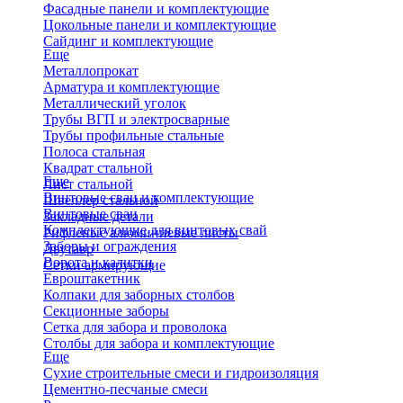
Фасадные панели и комплектующие
Цокольные панели и комплектующие
Сайдинг и комплектующие
Еще
Металлопрокат
Арматура и комплектующие
Металлический уголок
Трубы ВГП и электросварные
Трубы профильные стальные
Полоса стальная
Квадрат стальной
Еще
Лист стальной
Винтовые сваи и комплектующие
Швеллер стальной
Винтовые сваи
Закладные детали
Комплектующие для винтовых свай
Рифленые алюминиевые листы
Заборы и ограждения
Двутавр
Ворота и калитки
Сетки армирующие
Евроштакетник
Колпаки для заборных столбов
Секционные заборы
Сетка для забора и проволока
Столбы для забора и комплектующие
Еще
Сухие строительные смеси и гидроизоляция
Цементно-песчаные смеси