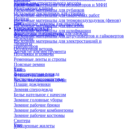
Мешки для строительного мусора
инструмента
Расходные материалы для реноваторов и МФИ
Монтажные клинья
Расходные материалы для рубанков
Остальные расходники для стройки
Расходные материалы для сварочных работ
Пологи
Расходные материалы для термовоздуходувок (фенов)
Еще
Пружинные зажимы для опалубки
Расходные материалы для фрезеров
Спецодежда и СИЗ
Укрывная пленка
Расходные материалы для шлифмашин
Аксессуары и материалы для одежды
Фиксаторы для арматуры
Расходные материалы для шуруповертов и гайковертов
Ледоходы
Расходные материалы для электростанций и
Люверсы
генераторов
Обтирочная ветошь
Запчасти для инструмента
Подтяжки и помочи
Ременные ленты и стропы
Поясные ремни
Еще
Ткань
Влагозащитная одежда
Фурнитура швейная
Костюмы влагозащитные
Чехлы для хранения обуви
Плащи дождевики
Зимняя спецодежда
Белье нательное с начесом
Зимние головные уборы
Зимние рабочие брюки
Зимние рабочие комбинезоны
Зимние рабочие костюмы
Свитера
Еще
Утепленные жилеты