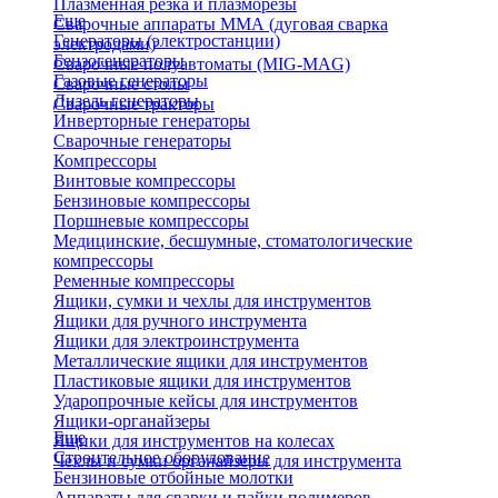
Плазменная резка и плазморезы
Еще
Сварочные аппараты ММА (дуговая сварка
Генераторы (электростанции)
электродами)
Бензогенераторы
Сварочные полуавтоматы (MIG-MAG)
Газовые генераторы
Сварочные столы
Дизель генераторы
Сварочные тракторы
Инверторные генераторы
Сварочные генераторы
Компрессоры
Винтовые компрессоры
Бензиновые компрессоры
Поршневые компрессоры
Медицинские, бесшумные, стоматологические
компрессоры
Ременные компрессоры
Ящики, сумки и чехлы для инструментов
Ящики для ручного инструмента
Ящики для электроинструмента
Металлические ящики для инструментов
Пластиковые ящики для инструментов
Ударопрочные кейсы для инструментов
Ящики-органайзеры
Еще
Ящики для инструментов на колесах
Строительное оборудование
Чехлы и сумки органайзеры для инструмента
Бензиновые отбойные молотки
Аппараты для сварки и пайки полимеров