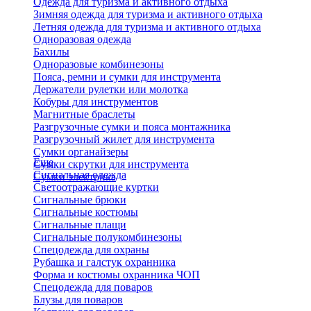
Одежда для туризма и активного отдыха
Зимняя одежда для туризма и активного отдыха
Летняя одежда для туризма и активного отдыха
Одноразовая одежда
Бахилы
Одноразовые комбинезоны
Пояса, ремни и сумки для инструмента
Держатели рулетки или молотка
Кобуры для инструментов
Магнитные браслеты
Разгрузочные сумки и пояса монтажника
Разгрузочный жилет для инструмента
Сумки органайзеры
Еще
Сумки скрутки для инструмента
Сигнальная одежда
Сумки электрика
Светоотражающие куртки
Сигнальные брюки
Сигнальные костюмы
Сигнальные плащи
Сигнальные полукомбинезоны
Спецодежда для охраны
Рубашка и галстук охранника
Форма и костюмы охранника ЧОП
Спецодежда для поваров
Блузы для поваров