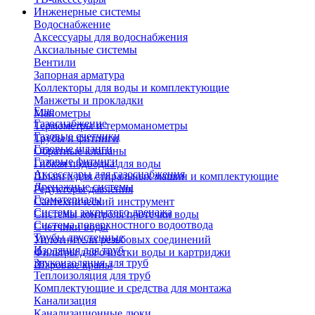
Инженерные системы
Водоснабжение
Аксессуары для водоснабжения
Аксиальные системы
Вентили
Запорная арматура
Коллекторы для воды и комплектующие
Манжеты и прокладки
Еще
Манометры
Газоснабжение
Термометры и термоманометры
Газовые счетчики
Трубы и фитинги
Газовые шланги
Обратные клапаны
Газовые фитинги
Гибкая подводка для воды
Аксессуары для газоснабжения
Шланги для стиральных машин и комплектующие
Дренажные системы
Редукторы давления
Геоматериалы
Сантехнический инструмент
Системы закрытого дренажа
Системы контроля протечки воды
Система поверхностного водоотвода
Счетчики воды
Трубы двустенные
Уплотнители резьбовых соединений
Изоляция для труб
Фильтры для очистки воды и картриджи
Звукоизоляция для труб
Шаровые краны
Теплоизоляция для труб
Комплектующие и средства для монтажа
Канализация
Канализационные люки