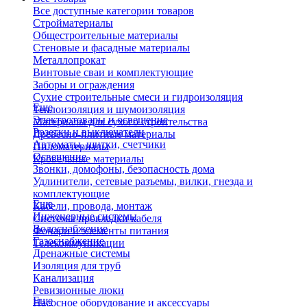
Все доступные категории товаров
Стройматериалы
Общестроительные материалы
Стеновые и фасадные материалы
Металлопрокат
Винтовые сваи и комплектующие
Заборы и ограждения
Сухие строительные смеси и гидроизоляция
Еще
Теплоизоляция и шумоизоляция
Электротовары и освещение
Материалы для сухого строительства
Розетки и выключатели
Древесно-плитные материалы
Автоматы, щитки, счетчики
Пиломатериалы
Освещение
Кровельные материалы
Звонки, домофоны, безопасность дома
Удлинители, сетевые разъемы, вилки, гнезда и
комплектующие
Еще
Кабели, провода, монтаж
Инженерные системы
Системы прокладки кабеля
Водоснабжение
Фонари и элементы питания
Газоснабжение
Телекоммуникации
Дренажные системы
Изоляция для труб
Канализация
Ревизионные люки
Еще
Насосное оборудование и аксессуары