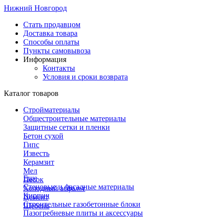
Нижний Новгород
Стать продавцом
Доставка товара
Способы оплаты
Пункты самовывоза
Информация
Контакты
Условия и сроки возврата
Каталог товаров
Стройматериалы
Общестроительные материалы
Защитные сетки и пленки
Бетон сухой
Гипс
Известь
Керамзит
Мел
Еще
Песок
Стеновые и фасадные материалы
Холодный асфальт
Кирпич
Цемент
Строительные газобетонные блоки
Щебень
Пазогребневые плиты и аксессуары