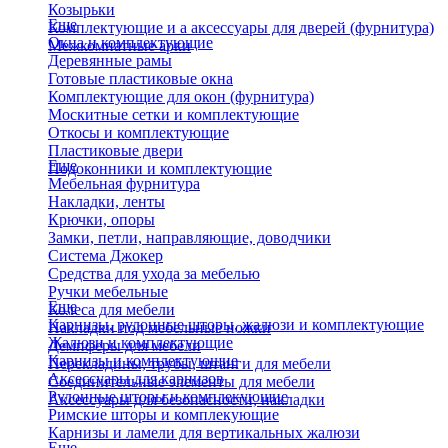
Козырьки
Еще
Комплектующие и а аксессуары для дверей (фурнитура)
Окна и комплектующие
Межкомнатные арки
Деревянные рамы
Готовые пластиковые окна
Комплектующие для окон (фурнитура)
Москитные сетки и комплектующие
Откосы и комплектующие
Пластиковые двери
Еще
Подоконники и комплектующие
Мебельная фурнитура
Накладки, ленты
Крючки, опоры
Замки, петли, направляющие, доводчики
Система Джокер
Средства для ухода за мебелью
Ручки мебельные
Еще
Колеса для мебели
Карнизы, рулонные шторы, жалюзи и комплектующие
Накладки под мебельные ножки
Жалюзи и комплектующие
Демпферы для мебели
Карнизы и комплектующие
Перекладины, трубы, штанги для мебели
Аксессуары для карнизов
Соединительные элементы для мебели
Рулонные шторы и комплекующие
Аксессуары для безопасности, накладки
Римские шторы и комплекующие
Карнизы и ламели для вертикальных жалюзи
Еще