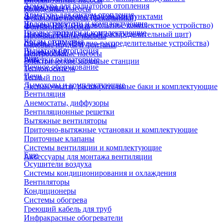
Арматура для радиаторов отопления
охлаждения)
Колодезные насосы
Арматура для систем отопления
Щиты управления тепловыми пунктами
Фекальные насосы (фекальники)
Водонагреватели и комплектующие
Шкафы НКУ (Низковольтное комплектное устройство)
Фонтанные насосы
Газовые колонки и комплектующие
Шкафы ГРЩ (Главный распределительный щит)
Промышленные насосы
Котлы отопления
Шкафы ВРУ (Вводно-распределительные устройства)
Садовые пруды и фонтаны
Радиаторы отопления
Шкафы АВР
Центробежные насосы
Еще
Решетки радиаторные
Электрические зарядные станции
Печное оборудование
Теплоноситель
Печи
Теплый пол
Дымоходы и комплектующие
Экспанзоматы, расширительные баки и комплектующие
Вентиляция
Анемостаты, диффузоры
Вентиляционные решетки
Вытяжные вентиляторы
Приточно-вытяжные установки и комплектующие
Приточные клапаны
Системы вентиляции и комплектующие
Еще
Аксессуары для монтажа вентиляции
Осушители воздуха
Системы кондиционирования и охлаждения
Вентиляторы
Кондиционеры
Системы обогрева
Греющий кабель для труб
Инфракрасные обогреватели