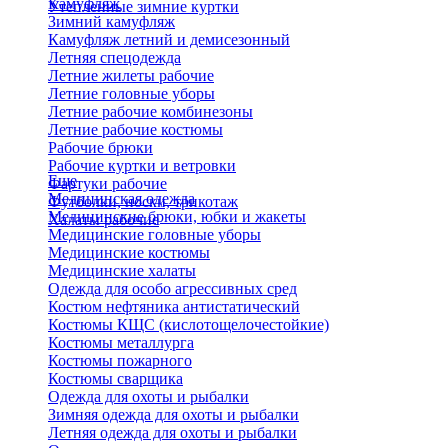
Камуфляж
Утепленные зимние куртки
Зимний камуфляж
Камуфляж летний и демисезонный
Летняя спецодежда
Летние жилеты рабочие
Летние головные уборы
Летние рабочие комбинезоны
Летние рабочие костюмы
Рабочие брюки
Рабочие куртки и ветровки
Еще
Фартуки рабочие
Медицинская одежда
Футболки, носки, трикотаж
Медицинские брюки, юбки и жакеты
Халаты рабочие
Медицинские головные уборы
Медицинские костюмы
Медицинские халаты
Одежда для особо агрессивных сред
Костюм нефтяника антистатический
Костюмы КЩС (кислотощелочестойкие)
Костюмы металлурга
Костюмы пожарного
Костюмы сварщика
Одежда для охоты и рыбалки
Зимняя одежда для охоты и рыбалки
Летняя одежда для охоты и рыбалки