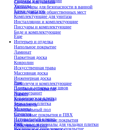
Унитазы и инсталляции
Сиденья для унитаза
Унитазы
Аксессуары для безопасности в ванной
Бачки унитазов
Аксессуары для общественных мест
Комплектующие для унитаза
Инсталляции и комплектующие
Писсуары и комплектующие
Биде и комплектующие
Еще
Интерьер и отделка
Напольное покрытие
Ламинат
Паркетная доска
Ковролин
Искусственная трава
Массивная доска
Инженерная доска
Еще
Линолеум и комплектующие
Плитка и затирка для швов
Пробковое покрытие
Керамогранит
Паркет
Керамическая плитка
Ковровые покрытия
Зеркальная плитка
Мармолеум
Мозаика
Минеральный пол
Ступени
Виниловые покрытия и ПВХ
Натуральный камень
Наливные напольные покрытия
Еще
Расходные материалы для укладки плитки
Стеклянный пол
Настенное и потолочное покрытие
Затирки для швов плитки