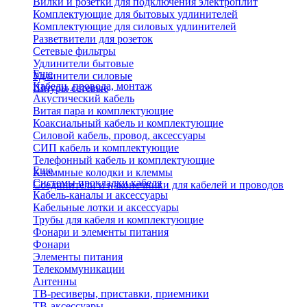
Вилки и розетки для подключения электроплит
Комплектующие для бытовых удлинителей
Комплектующие для силовых удлинителей
Разветвители для розеток
Сетевые фильтры
Удлинители бытовые
Еще
Удлинители силовые
Кабели, провода, монтаж
Шнуры сетевые
Акустический кабель
Витая пара и комплектующие
Коаксиальный кабель и комплектующие
Силовой кабель, провод, аксессуары
СИП кабель и комплектующие
Телефонный кабель и комплектующие
Еще
Клеммные колодки и клеммы
Системы прокладки кабеля
Соединители и наконечники для кабелей и проводов
Кабель-каналы и аксессуары
Кабельные лотки и аксессуары
Трубы для кабеля и комплектующие
Фонари и элементы питания
Фонари
Элементы питания
Телекоммуникации
Антенны
ТВ-ресиверы, приставки, приемники
ТВ-аксессуары