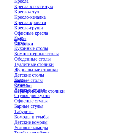
Кресла
Кресла в гостиную
Кресло-стул
Кресло-качалка
Кресла-кровати
Кресла-груши
Офисные кресла
Еще
Пуфы
Столы
Банкетки
Кухонные столы
Компьютерные столы
Обеденные столы
Туалетные столики
Журнальные столики
​Детские столы
Еще
Барные столы
Стулья
Консоли
Детские стулья
Сервировочные столики
Стулья для кухни
Офисные стулья
Барные стулья
Табуреты
Комоды и тумбы
Детские комоды
Угловые комоды
Тумбы для обуви