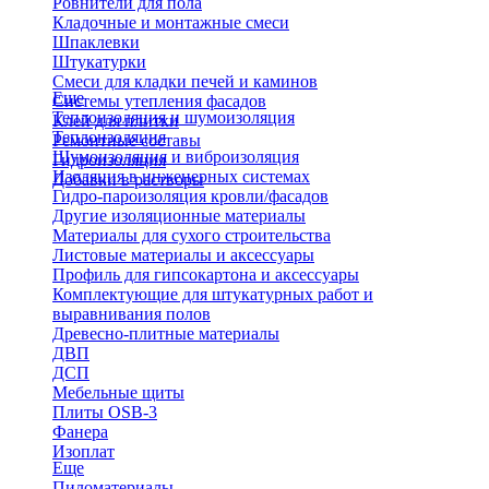
Ровнители для пола
Кладочные и монтажные смеси
Шпаклевки
Штукатурки
Смеси для кладки печей и каминов
Еще
Системы утепления фасадов
Теплоизоляция и шумоизоляция
Клей для плитки
Теплоизоляция
Ремонтные составы
Шумоизоляция и виброизоляция
Гидроизоляция
Изоляция в инженерных системах
Добавки в растворы
Гидро-пароизоляция кровли/фасадов
Другие изоляционные материалы
Материалы для сухого строительства
Листовые материалы и аксессуары
Профиль для гипсокартона и аксессуары
Комплектующие для штукатурных работ и
выравнивания полов
Древесно-плитные материалы
ДВП
ДСП
Мебельные щиты
Плиты OSB-3
Фанера
Изоплат
Еще
Пиломатериалы