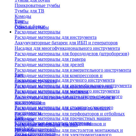
Прикроватные тумбы
Тумбы для ТВ
Комоды
Еще
Тумбы
Рейки и балки
Офисные тумбы
Расходные материалы
Расходные материалы для инструмента
Аккумуляторные батареи для ИБП и генераторов
Насадки для многофункционального инструмента
Расходные материалы для бороздоделов (штроборезов)
Расходные материалы для гравера
Расходные материалы для дрелей
Расходные материалы для измерительного инструмента
Еще
Расходные материалы для компрессоров и
Расходные материалы для ручного инструмента
пневмоинструмента
Расходные материалы для автомобильного инструмента
Расходные материалы для краскораспылителей
Расходные материалы для малярного инструмента
Расходные материалы для лобзиков
Расходные материалы для штукатурно-отделочного
Аксессуары для гвоздезабивателей, степлеров и
инструмента
заклепочников
Расходные материалы для столярно-слесарного
Расходные материалы для ножниц по металлу
инструмента
Расходные материалы для перфораторов и отбойных
Еще
Расходные материалы для прочистных машин
молотков
Строительные расходные материалы
Расходные материалы для отбортовщиков и
Расходные материалы для пил
Биг-Бэги
труборасширителей
Расходные материалы для пистолетов монтажных и
Леска строительная
Расходные материалы для электромонтажного
клеевых