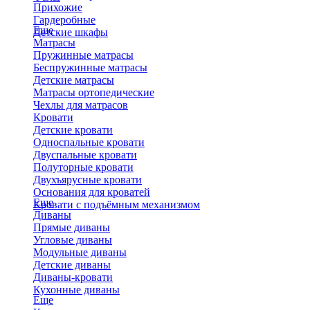
Прихожие
Гардеробные
Еще
Детские шкафы
Матрасы
Пружинные матрасы
Беспружинные матрасы
Детские матрасы
Матрасы ортопедические
Чехлы для матрасов
Кровати
Детские кровати
Односпальные кровати
Двуспальные кровати
Полуторные кровати
Двухъярусные кровати
Основания для кроватей
Еще
Кровати с подъёмным механизмом
Диваны
Прямые диваны
Угловые диваны
Модульные диваны
Детские диваны
Диваны-кровати
Кухонные диваны
Еще