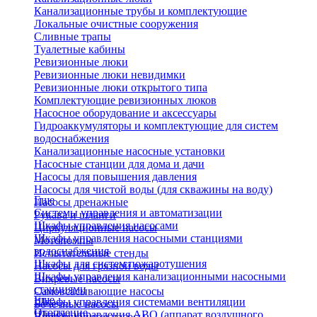
Канализационные трубы и комплектующие
Локальные очистные сооружения
Сливные трапы
Туалетные кабины
Ревизионные люки
Ревизионные люки невидимки
Ревизионные люки открытого типа
Комплектующие ревизионных люков
Насосное оборудование и аксессуары
Гидроаккумуляторы и комплектующие для систем
водоснабжения
Канализационные насосные установки
Насосные станции для дома и дачи
Насосы для повышения давления
Насосы для чистой воды (для скважины на воду)
Еще
Насосы дренажные
Системы управления и автоматизации
Рукава и шланги
Шкафы управления насосами
Циркуляционные насосы
Шкафы управления насосными станциями
Мотопомпы
водоснабжения
Испытательные стенды
Шкафы для систем пожаротушения
Насосы для грязной воды
Шкафы управления канализационными насосными
Вихревые насосы
станциями
Самовсасывающие насосы
Еще
Шкафы управления системами вентиляции
Бочечные насосы
Отопление
Шкафы управления АВО (аппарат воздушного
Вибрационные насосы