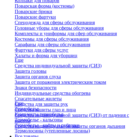
Колпаки для поваров
Поварская форма (костюмы)
Поварские брюки
Поварские фартуки
Спецодежда для сферы обслуживания
Головные уборы для сферы обслуживания
Комплекты и униформы для сфер обслуживания
Костюмы для сферы обслуживания
Сарафаны для сферы обслуживания
Фартуки для сферы услуг
Халаты и форма для уборщиц
Еще
Средства индивидуальной защиты (СИЗ)
Защита головы
Защита органов слуха
Защита от поражения электрическим током
Знаки безопасности
Индивидуальные средства обогрева
Спасательные жилеты
Еще
Средства для защиты рук
Термобелье
Средства защиты глаз и лица
Комплекты термобелья
Средства индивидуальной защиты (СИЗ) от падения с
Термобелье - кальсоны
высоты
Термобелье - кофты и рубашки
Средства индивидуальной защиты органов дыхания
Термолосины (утепленные лосины)
Все товары