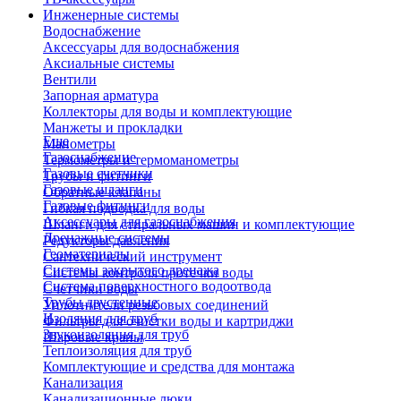
Инженерные системы
Водоснабжение
Аксессуары для водоснабжения
Аксиальные системы
Вентили
Запорная арматура
Коллекторы для воды и комплектующие
Манжеты и прокладки
Еще
Манометры
Газоснабжение
Термометры и термоманометры
Газовые счетчики
Трубы и фитинги
Газовые шланги
Обратные клапаны
Газовые фитинги
Гибкая подводка для воды
Аксессуары для газоснабжения
Шланги для стиральных машин и комплектующие
Дренажные системы
Редукторы давления
Геоматериалы
Сантехнический инструмент
Системы закрытого дренажа
Системы контроля протечки воды
Система поверхностного водоотвода
Счетчики воды
Трубы двустенные
Уплотнители резьбовых соединений
Изоляция для труб
Фильтры для очистки воды и картриджи
Звукоизоляция для труб
Шаровые краны
Теплоизоляция для труб
Комплектующие и средства для монтажа
Канализация
Канализационные люки