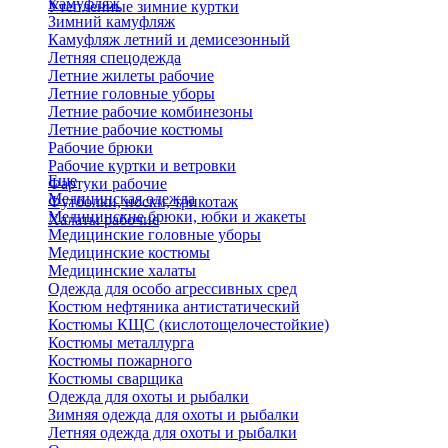
Камуфляж
Утепленные зимние куртки
Зимний камуфляж
Камуфляж летний и демисезонный
Летняя спецодежда
Летние жилеты рабочие
Летние головные уборы
Летние рабочие комбинезоны
Летние рабочие костюмы
Рабочие брюки
Рабочие куртки и ветровки
Еще
Фартуки рабочие
Медицинская одежда
Футболки, носки, трикотаж
Медицинские брюки, юбки и жакеты
Халаты рабочие
Медицинские головные уборы
Медицинские костюмы
Медицинские халаты
Одежда для особо агрессивных сред
Костюм нефтяника антистатический
Костюмы КЩС (кислотощелочестойкие)
Костюмы металлурга
Костюмы пожарного
Костюмы сварщика
Одежда для охоты и рыбалки
Зимняя одежда для охоты и рыбалки
Летняя одежда для охоты и рыбалки