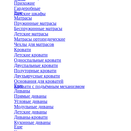
Прихожие
Гардеробные
Еще
Детские шкафы
Матрасы
Пружинные матрасы
Беспружинные матрасы
Детские матрасы
Матрасы ортопедические
Чехлы для матрасов
Кровати
Детские кровати
Односпальные кровати
Двуспальные кровати
Полуторные кровати
Двухъярусные кровати
Основания для кроватей
Еще
Кровати с подъёмным механизмом
Диваны
Прямые диваны
Угловые диваны
Модульные диваны
Детские диваны
Диваны-кровати
Кухонные диваны
Еще