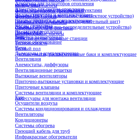
Арматура для радиаторов отопления
охлаждения)
Колодезные насосы
Арматура для систем отопления
Щиты управления тепловыми пунктами
Фекальные насосы (фекальники)
Водонагреватели и комплектующие
Шкафы НКУ (Низковольтное комплектное устройство)
Фонтанные насосы
Газовые колонки и комплектующие
Шкафы ГРЩ (Главный распределительный щит)
Промышленные насосы
Котлы отопления
Шкафы ВРУ (Вводно-распределительные устройства)
Садовые пруды и фонтаны
Радиаторы отопления
Шкафы АВР
Центробежные насосы
Еще
Решетки радиаторные
Электрические зарядные станции
Печное оборудование
Теплоноситель
Печи
Теплый пол
Дымоходы и комплектующие
Экспанзоматы, расширительные баки и комплектующие
Вентиляция
Анемостаты, диффузоры
Вентиляционные решетки
Вытяжные вентиляторы
Приточно-вытяжные установки и комплектующие
Приточные клапаны
Системы вентиляции и комплектующие
Еще
Аксессуары для монтажа вентиляции
Осушители воздуха
Системы кондиционирования и охлаждения
Вентиляторы
Кондиционеры
Системы обогрева
Греющий кабель для труб
Инфракрасные обогреватели