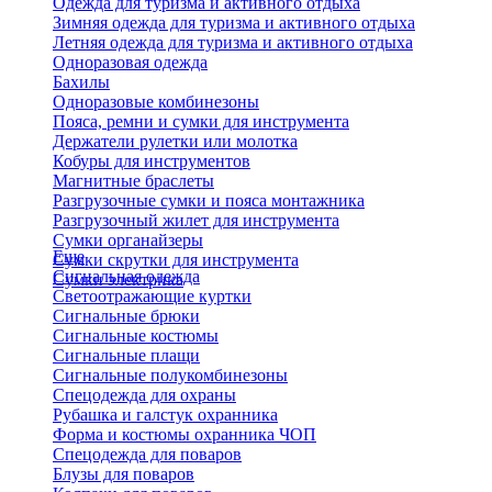
Одежда для туризма и активного отдыха
Зимняя одежда для туризма и активного отдыха
Летняя одежда для туризма и активного отдыха
Одноразовая одежда
Бахилы
Одноразовые комбинезоны
Пояса, ремни и сумки для инструмента
Держатели рулетки или молотка
Кобуры для инструментов
Магнитные браслеты
Разгрузочные сумки и пояса монтажника
Разгрузочный жилет для инструмента
Сумки органайзеры
Еще
Сумки скрутки для инструмента
Сигнальная одежда
Сумки электрика
Светоотражающие куртки
Сигнальные брюки
Сигнальные костюмы
Сигнальные плащи
Сигнальные полукомбинезоны
Спецодежда для охраны
Рубашка и галстук охранника
Форма и костюмы охранника ЧОП
Спецодежда для поваров
Блузы для поваров