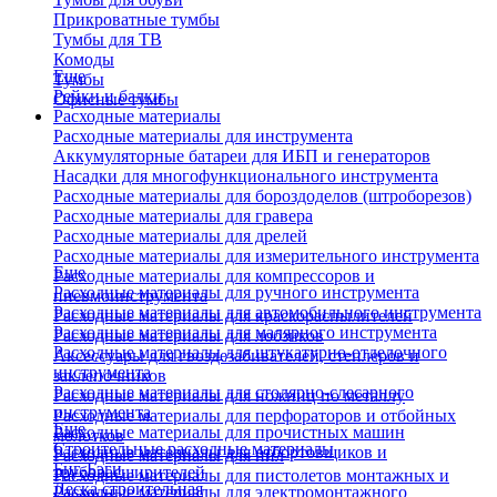
Прикроватные тумбы
Тумбы для ТВ
Комоды
Еще
Тумбы
Рейки и балки
Офисные тумбы
Расходные материалы
Расходные материалы для инструмента
Аккумуляторные батареи для ИБП и генераторов
Насадки для многофункционального инструмента
Расходные материалы для бороздоделов (штроборезов)
Расходные материалы для гравера
Расходные материалы для дрелей
Расходные материалы для измерительного инструмента
Еще
Расходные материалы для компрессоров и
Расходные материалы для ручного инструмента
пневмоинструмента
Расходные материалы для автомобильного инструмента
Расходные материалы для краскораспылителей
Расходные материалы для малярного инструмента
Расходные материалы для лобзиков
Расходные материалы для штукатурно-отделочного
Аксессуары для гвоздезабивателей, степлеров и
инструмента
заклепочников
Расходные материалы для столярно-слесарного
Расходные материалы для ножниц по металлу
инструмента
Расходные материалы для перфораторов и отбойных
Еще
Расходные материалы для прочистных машин
молотков
Строительные расходные материалы
Расходные материалы для отбортовщиков и
Расходные материалы для пил
Биг-Бэги
труборасширителей
Расходные материалы для пистолетов монтажных и
Леска строительная
Расходные материалы для электромонтажного
клеевых