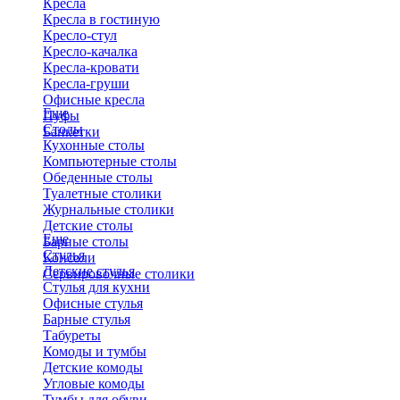
Кресла
Кресла в гостиную
Кресло-стул
Кресло-качалка
Кресла-кровати
Кресла-груши
Офисные кресла
Еще
Пуфы
Столы
Банкетки
Кухонные столы
Компьютерные столы
Обеденные столы
Туалетные столики
Журнальные столики
​Детские столы
Еще
Барные столы
Стулья
Консоли
Детские стулья
Сервировочные столики
Стулья для кухни
Офисные стулья
Барные стулья
Табуреты
Комоды и тумбы
Детские комоды
Угловые комоды
Тумбы для обуви