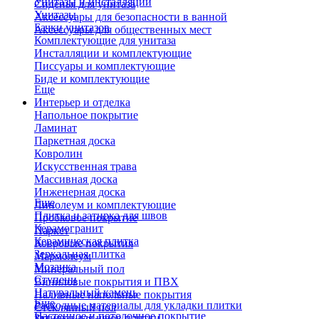
Унитазы и инсталляции
Сиденья для унитаза
Унитазы
Аксессуары для безопасности в ванной
Бачки унитазов
Аксессуары для общественных мест
Комплектующие для унитаза
Инсталляции и комплектующие
Писсуары и комплектующие
Биде и комплектующие
Еще
Интерьер и отделка
Напольное покрытие
Ламинат
Паркетная доска
Ковролин
Искусственная трава
Массивная доска
Инженерная доска
Еще
Линолеум и комплектующие
Плитка и затирка для швов
Пробковое покрытие
Керамогранит
Паркет
Керамическая плитка
Ковровые покрытия
Зеркальная плитка
Мармолеум
Мозаика
Минеральный пол
Ступени
Виниловые покрытия и ПВХ
Натуральный камень
Наливные напольные покрытия
Еще
Расходные материалы для укладки плитки
Стеклянный пол
Настенное и потолочное покрытие
Затирки для швов плитки