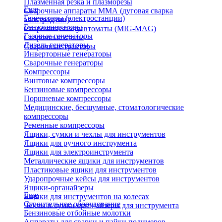
Плазменная резка и плазморезы
Еще
Сварочные аппараты ММА (дуговая сварка
Генераторы (электростанции)
электродами)
Бензогенераторы
Сварочные полуавтоматы (MIG-MAG)
Газовые генераторы
Сварочные столы
Дизель генераторы
Сварочные тракторы
Инверторные генераторы
Сварочные генераторы
Компрессоры
Винтовые компрессоры
Бензиновые компрессоры
Поршневые компрессоры
Медицинские, бесшумные, стоматологические
компрессоры
Ременные компрессоры
Ящики, сумки и чехлы для инструментов
Ящики для ручного инструмента
Ящики для электроинструмента
Металлические ящики для инструментов
Пластиковые ящики для инструментов
Ударопрочные кейсы для инструментов
Ящики-органайзеры
Еще
Ящики для инструментов на колесах
Строительное оборудование
Чехлы и сумки органайзеры для инструмента
Бензиновые отбойные молотки
Аппараты для сварки и пайки полимеров