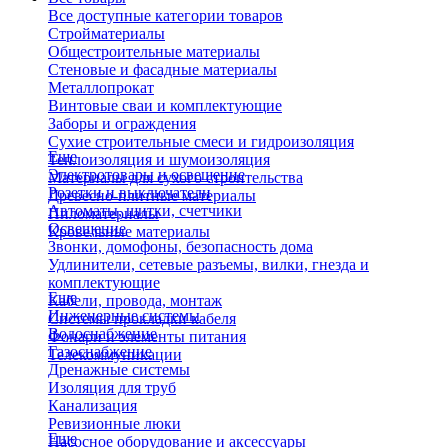
Все доступные категории товаров
Стройматериалы
Общестроительные материалы
Стеновые и фасадные материалы
Металлопрокат
Винтовые сваи и комплектующие
Заборы и ограждения
Сухие строительные смеси и гидроизоляция
Еще
Теплоизоляция и шумоизоляция
Электротовары и освещение
Материалы для сухого строительства
Розетки и выключатели
Древесно-плитные материалы
Автоматы, щитки, счетчики
Пиломатериалы
Освещение
Кровельные материалы
Звонки, домофоны, безопасность дома
Удлинители, сетевые разъемы, вилки, гнезда и
комплектующие
Еще
Кабели, провода, монтаж
Инженерные системы
Системы прокладки кабеля
Водоснабжение
Фонари и элементы питания
Газоснабжение
Телекоммуникации
Дренажные системы
Изоляция для труб
Канализация
Ревизионные люки
Еще
Насосное оборудование и аксессуары