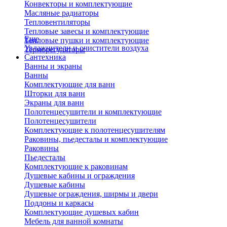
Конвекторы и комплектующие
Масляные радиаторы
Тепловентиляторы
Тепловые завесы и комплектующие
Еще
Тепловые пушки и комплектующие
Увлажнители и очистители воздуха
Терморегуляторы
Сантехника
Ванны и экраны
Ванны
Комплектующие для ванн
Шторки для ванн
Экраны для ванн
Полотенцесушители и комплектующие
Полотенцесушители
Комплектующие к полотенцесушителям
Раковины, пьедесталы и комплектующие
Раковины
Пьедесталы
Комплектующие к раковинам
Душевые кабины и ограждения
Душевые кабины
Душевые ограждения, ширмы и двери
Поддоны и каркасы
Комплектующие душевых кабин
Мебель для ванной комнаты