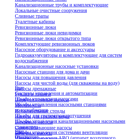
Канализационные трубы и комплектующие
Локальные очистные сооружения
Сливные трапы
Туалетные кабины
Ревизионные люки
Ревизионные люки невидимки
Ревизионные люки открытого типа
Комплектующие ревизионных люков
Насосное оборудование и аксессуары
Гидроаккумуляторы и комплектующие для систем
водоснабжения
Канализационные насосные установки
Насосные станции для дома и дачи
Насосы для повышения давления
Насосы для чистой воды (для скважины на воду)
Еще
Насосы дренажные
Системы управления и автоматизации
Рукава и шланги
Шкафы управления насосами
Циркуляционные насосы
Шкафы управления насосными станциями
Мотопомпы
водоснабжения
Испытательные стенды
Шкафы для систем пожаротушения
Насосы для грязной воды
Шкафы управления канализационными насосными
Вихревые насосы
станциями
Самовсасывающие насосы
Еще
Шкафы управления системами вентиляции
Бочечные насосы
Отопление
Шкафы управления АВО (аппарат воздушного
Вибрационные насосы