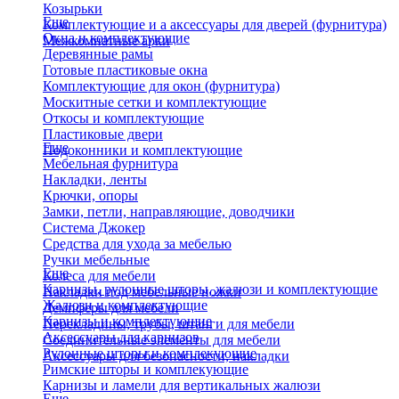
Козырьки
Еще
Комплектующие и а аксессуары для дверей (фурнитура)
Окна и комплектующие
Межкомнатные арки
Деревянные рамы
Готовые пластиковые окна
Комплектующие для окон (фурнитура)
Москитные сетки и комплектующие
Откосы и комплектующие
Пластиковые двери
Еще
Подоконники и комплектующие
Мебельная фурнитура
Накладки, ленты
Крючки, опоры
Замки, петли, направляющие, доводчики
Система Джокер
Средства для ухода за мебелью
Ручки мебельные
Еще
Колеса для мебели
Карнизы, рулонные шторы, жалюзи и комплектующие
Накладки под мебельные ножки
Жалюзи и комплектующие
Демпферы для мебели
Карнизы и комплектующие
Перекладины, трубы, штанги для мебели
Аксессуары для карнизов
Соединительные элементы для мебели
Рулонные шторы и комплекующие
Аксессуары для безопасности, накладки
Римские шторы и комплекующие
Карнизы и ламели для вертикальных жалюзи
Еще