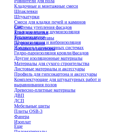
Ровнители для пола
Кладочные и монтажные смеси
Шпаклевки
Штукатурки
Смеси для кладки печей и каминов
Еще
Системы утепления фасадов
Теплоизоляция и шумоизоляция
Клей для плитки
Теплоизоляция
Ремонтные составы
Шумоизоляция и виброизоляция
Гидроизоляция
Изоляция в инженерных системах
Добавки в растворы
Гидро-пароизоляция кровли/фасадов
Другие изоляционные материалы
Материалы для сухого строительства
Листовые материалы и аксессуары
Профиль для гипсокартона и аксессуары
Комплектующие для штукатурных работ и
выравнивания полов
Древесно-плитные материалы
ДВП
ДСП
Мебельные щиты
Плиты OSB-3
Фанера
Изоплат
Еще
Пиломатериалы