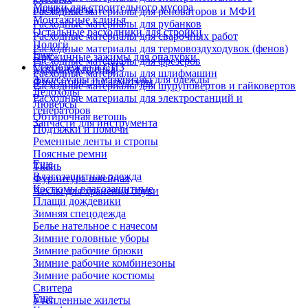
Мешки для строительного мусора
инструмента
Расходные материалы для реноваторов и МФИ
Монтажные клинья
Расходные материалы для рубанков
Остальные расходники для стройки
Расходные материалы для сварочных работ
Пологи
Расходные материалы для термовоздуходувок (фенов)
Еще
Пружинные зажимы для опалубки
Расходные материалы для фрезеров
Спецодежда и СИЗ
Укрывная пленка
Расходные материалы для шлифмашин
Аксессуары и материалы для одежды
Фиксаторы для арматуры
Расходные материалы для шуруповертов и гайковертов
Ледоходы
Расходные материалы для электростанций и
Люверсы
генераторов
Обтирочная ветошь
Запчасти для инструмента
Подтяжки и помочи
Ременные ленты и стропы
Поясные ремни
Еще
Ткань
Влагозащитная одежда
Фурнитура швейная
Костюмы влагозащитные
Чехлы для хранения обуви
Плащи дождевики
Зимняя спецодежда
Белье нательное с начесом
Зимние головные уборы
Зимние рабочие брюки
Зимние рабочие комбинезоны
Зимние рабочие костюмы
Свитера
Еще
Утепленные жилеты