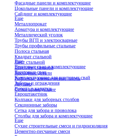
Фасадные панели и комплектующие
Цокольные панели и комплектующие
Сайдинг и комплектующие
Еще
Металлопрокат
Арматура и комплектующие
Металлический уголок
Трубы ВГП и электросварные
Трубы профильные стальные
Полоса стальная
Квадрат стальной
Еще
Лист стальной
Винтовые сваи и комплектующие
Швеллер стальной
Винтовые сваи
Закладные детали
Комплектующие для винтовых свай
Рифленые алюминиевые листы
Заборы и ограждения
Двутавр
Ворота и калитки
Сетки армирующие
Евроштакетник
Колпаки для заборных столбов
Секционные заборы
Сетка для забора и проволока
Столбы для забора и комплектующие
Еще
Сухие строительные смеси и гидроизоляция
Цементно-песчаные смеси