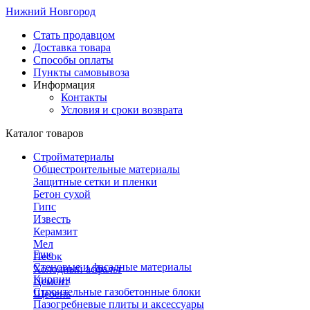
Нижний Новгород
Стать продавцом
Доставка товара
Способы оплаты
Пункты самовывоза
Информация
Контакты
Условия и сроки возврата
Каталог товаров
Стройматериалы
Общестроительные материалы
Защитные сетки и пленки
Бетон сухой
Гипс
Известь
Керамзит
Мел
Еще
Песок
Стеновые и фасадные материалы
Холодный асфальт
Кирпич
Цемент
Строительные газобетонные блоки
Щебень
Пазогребневые плиты и аксессуары