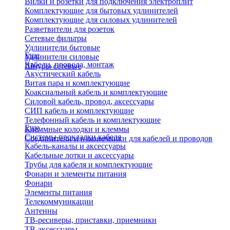
Вилки и розетки для подключения электроплит
Комплектующие для бытовых удлинителей
Комплектующие для силовых удлинителей
Разветвители для розеток
Сетевые фильтры
Удлинители бытовые
Еще
Удлинители силовые
Кабели, провода, монтаж
Шнуры сетевые
Акустический кабель
Витая пара и комплектующие
Коаксиальный кабель и комплектующие
Силовой кабель, провод, аксессуары
СИП кабель и комплектующие
Телефонный кабель и комплектующие
Еще
Клеммные колодки и клеммы
Системы прокладки кабеля
Соединители и наконечники для кабелей и проводов
Кабель-каналы и аксессуары
Кабельные лотки и аксессуары
Трубы для кабеля и комплектующие
Фонари и элементы питания
Фонари
Элементы питания
Телекоммуникации
Антенны
ТВ-ресиверы, приставки, приемники
ТВ-аксессуары