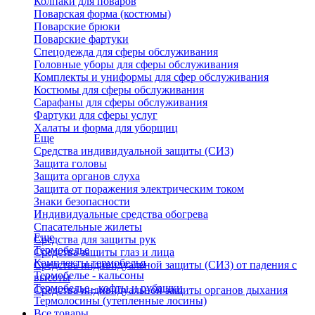
Колпаки для поваров
Поварская форма (костюмы)
Поварские брюки
Поварские фартуки
Спецодежда для сферы обслуживания
Головные уборы для сферы обслуживания
Комплекты и униформы для сфер обслуживания
Костюмы для сферы обслуживания
Сарафаны для сферы обслуживания
Фартуки для сферы услуг
Халаты и форма для уборщиц
Еще
Средства индивидуальной защиты (СИЗ)
Защита головы
Защита органов слуха
Защита от поражения электрическим током
Знаки безопасности
Индивидуальные средства обогрева
Спасательные жилеты
Еще
Средства для защиты рук
Термобелье
Средства защиты глаз и лица
Комплекты термобелья
Средства индивидуальной защиты (СИЗ) от падения с
Термобелье - кальсоны
высоты
Термобелье - кофты и рубашки
Средства индивидуальной защиты органов дыхания
Термолосины (утепленные лосины)
Все товары