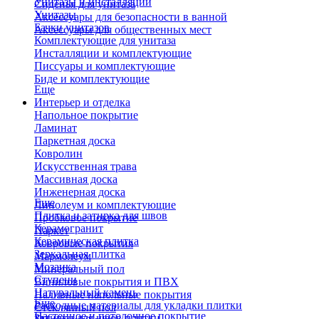
Унитазы и инсталляции
Сиденья для унитаза
Унитазы
Аксессуары для безопасности в ванной
Бачки унитазов
Аксессуары для общественных мест
Комплектующие для унитаза
Инсталляции и комплектующие
Писсуары и комплектующие
Биде и комплектующие
Еще
Интерьер и отделка
Напольное покрытие
Ламинат
Паркетная доска
Ковролин
Искусственная трава
Массивная доска
Инженерная доска
Еще
Линолеум и комплектующие
Плитка и затирка для швов
Пробковое покрытие
Керамогранит
Паркет
Керамическая плитка
Ковровые покрытия
Зеркальная плитка
Мармолеум
Мозаика
Минеральный пол
Ступени
Виниловые покрытия и ПВХ
Натуральный камень
Наливные напольные покрытия
Еще
Расходные материалы для укладки плитки
Стеклянный пол
Настенное и потолочное покрытие
Затирки для швов плитки