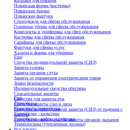
Колпаки для поваров
Поварская форма (костюмы)
Поварские брюки
Поварские фартуки
Спецодежда для сферы обслуживания
Головные уборы для сферы обслуживания
Комплекты и униформы для сфер обслуживания
Костюмы для сферы обслуживания
Сарафаны для сферы обслуживания
Фартуки для сферы услуг
Халаты и форма для уборщиц
Еще
Средства индивидуальной защиты (СИЗ)
Защита головы
Защита органов слуха
Защита от поражения электрическим током
Знаки безопасности
Индивидуальные средства обогрева
Спасательные жилеты
Еще
Средства для защиты рук
Термобелье
Средства защиты глаз и лица
Комплекты термобелья
Средства индивидуальной защиты (СИЗ) от падения с
Термобелье - кальсоны
высоты
Термобелье - кофты и рубашки
Средства индивидуальной защиты органов дыхания
Термолосины (утепленные лосины)
Все товары