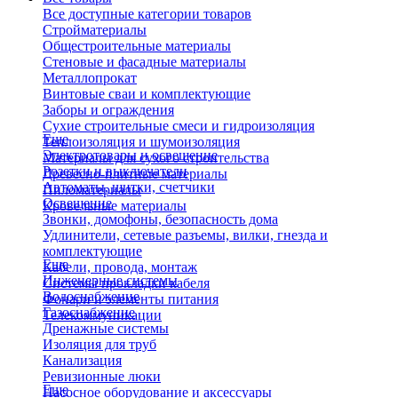
Все доступные категории товаров
Стройматериалы
Общестроительные материалы
Стеновые и фасадные материалы
Металлопрокат
Винтовые сваи и комплектующие
Заборы и ограждения
Сухие строительные смеси и гидроизоляция
Еще
Теплоизоляция и шумоизоляция
Электротовары и освещение
Материалы для сухого строительства
Розетки и выключатели
Древесно-плитные материалы
Автоматы, щитки, счетчики
Пиломатериалы
Освещение
Кровельные материалы
Звонки, домофоны, безопасность дома
Удлинители, сетевые разъемы, вилки, гнезда и
комплектующие
Еще
Кабели, провода, монтаж
Инженерные системы
Системы прокладки кабеля
Водоснабжение
Фонари и элементы питания
Газоснабжение
Телекоммуникации
Дренажные системы
Изоляция для труб
Канализация
Ревизионные люки
Еще
Насосное оборудование и аксессуары