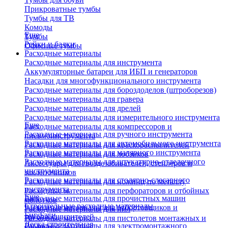
Прикроватные тумбы
Тумбы для ТВ
Комоды
Еще
Тумбы
Рейки и балки
Офисные тумбы
Расходные материалы
Расходные материалы для инструмента
Аккумуляторные батареи для ИБП и генераторов
Насадки для многофункционального инструмента
Расходные материалы для бороздоделов (штроборезов)
Расходные материалы для гравера
Расходные материалы для дрелей
Расходные материалы для измерительного инструмента
Еще
Расходные материалы для компрессоров и
Расходные материалы для ручного инструмента
пневмоинструмента
Расходные материалы для автомобильного инструмента
Расходные материалы для краскораспылителей
Расходные материалы для малярного инструмента
Расходные материалы для лобзиков
Расходные материалы для штукатурно-отделочного
Аксессуары для гвоздезабивателей, степлеров и
инструмента
заклепочников
Расходные материалы для столярно-слесарного
Расходные материалы для ножниц по металлу
инструмента
Расходные материалы для перфораторов и отбойных
Еще
Расходные материалы для прочистных машин
молотков
Строительные расходные материалы
Расходные материалы для отбортовщиков и
Расходные материалы для пил
Биг-Бэги
труборасширителей
Расходные материалы для пистолетов монтажных и
Леска строительная
Расходные материалы для электромонтажного
клеевых