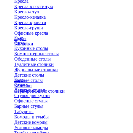
Кресла
Кресла в гостиную
Кресло-стул
Кресло-качалка
Кресла-кровати
Кресла-груши
Офисные кресла
Еще
Пуфы
Столы
Банкетки
Кухонные столы
Компьютерные столы
Обеденные столы
Туалетные столики
Журнальные столики
​Детские столы
Еще
Барные столы
Стулья
Консоли
Детские стулья
Сервировочные столики
Стулья для кухни
Офисные стулья
Барные стулья
Табуреты
Комоды и тумбы
Детские комоды
Угловые комоды
Тумбы для обуви