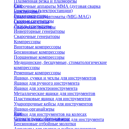
Плазменная резка и плазморезы
Еще
Сварочные аппараты ММА (дуговая сварка
Генераторы (электростанции)
электродами)
Бензогенераторы
Сварочные полуавтоматы (MIG-MAG)
Газовые генераторы
Сварочные столы
Дизель генераторы
Сварочные тракторы
Инверторные генераторы
Сварочные генераторы
Компрессоры
Винтовые компрессоры
Бензиновые компрессоры
Поршневые компрессоры
Медицинские, бесшумные, стоматологические
компрессоры
Ременные компрессоры
Ящики, сумки и чехлы для инструментов
Ящики для ручного инструмента
Ящики для электроинструмента
Металлические ящики для инструментов
Пластиковые ящики для инструментов
Ударопрочные кейсы для инструментов
Ящики-органайзеры
Еще
Ящики для инструментов на колесах
Строительное оборудование
Чехлы и сумки органайзеры для инструмента
Бензиновые отбойные молотки
Аппараты для сварки и пайки полимеров