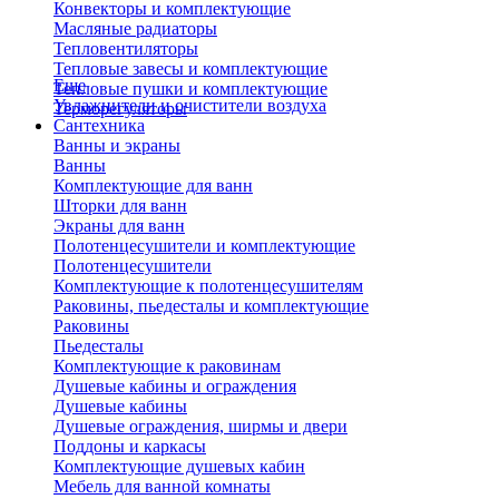
Конвекторы и комплектующие
Масляные радиаторы
Тепловентиляторы
Тепловые завесы и комплектующие
Еще
Тепловые пушки и комплектующие
Увлажнители и очистители воздуха
Терморегуляторы
Сантехника
Ванны и экраны
Ванны
Комплектующие для ванн
Шторки для ванн
Экраны для ванн
Полотенцесушители и комплектующие
Полотенцесушители
Комплектующие к полотенцесушителям
Раковины, пьедесталы и комплектующие
Раковины
Пьедесталы
Комплектующие к раковинам
Душевые кабины и ограждения
Душевые кабины
Душевые ограждения, ширмы и двери
Поддоны и каркасы
Комплектующие душевых кабин
Мебель для ванной комнаты