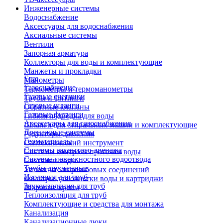
Инженерные системы
Водоснабжение
Аксессуары для водоснабжения
Аксиальные системы
Вентили
Запорная арматура
Коллекторы для воды и комплектующие
Манжеты и прокладки
Еще
Манометры
Газоснабжение
Термометры и термоманометры
Газовые счетчики
Трубы и фитинги
Газовые шланги
Обратные клапаны
Газовые фитинги
Гибкая подводка для воды
Аксессуары для газоснабжения
Шланги для стиральных машин и комплектующие
Дренажные системы
Редукторы давления
Геоматериалы
Сантехнический инструмент
Системы закрытого дренажа
Системы контроля протечки воды
Система поверхностного водоотвода
Счетчики воды
Трубы двустенные
Уплотнители резьбовых соединений
Изоляция для труб
Фильтры для очистки воды и картриджи
Звукоизоляция для труб
Шаровые краны
Теплоизоляция для труб
Комплектующие и средства для монтажа
Канализация
Канализационные люки