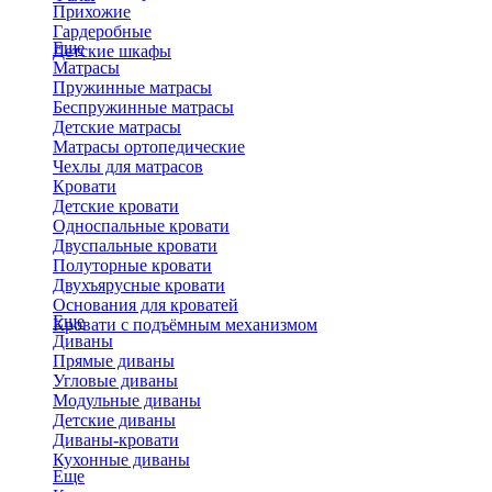
Прихожие
Гардеробные
Еще
Детские шкафы
Матрасы
Пружинные матрасы
Беспружинные матрасы
Детские матрасы
Матрасы ортопедические
Чехлы для матрасов
Кровати
Детские кровати
Односпальные кровати
Двуспальные кровати
Полуторные кровати
Двухъярусные кровати
Основания для кроватей
Еще
Кровати с подъёмным механизмом
Диваны
Прямые диваны
Угловые диваны
Модульные диваны
Детские диваны
Диваны-кровати
Кухонные диваны
Еще