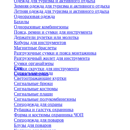
Одежда для туризма и активного отдыха
Зимняя одежда для туризма и активного отдыха
Летняя одежда для туризма и активного отдыха
Одноразовая одежда
Бахилы
Одноразовые комбинезоны
Пояса, ремни и сумки для инструмента
Держатели рулетки или молотка
Кобуры для инструментов
Магнитные браслеты
Разгрузочные сумки и пояса монтажника
Разгрузочный жилет для инструмента
Сумки органайзеры
Еще
Сумки скрутки для инструмента
Сигнальная одежда
Сумки электрика
Светоотражающие куртки
Сигнальные брюки
Сигнальные костюмы
Сигнальные плащи
Сигнальные полукомбинезоны
Спецодежда для охраны
Рубашка и галстук охранника
Форма и костюмы охранника ЧОП
Спецодежда для поваров
Блузы для поваров