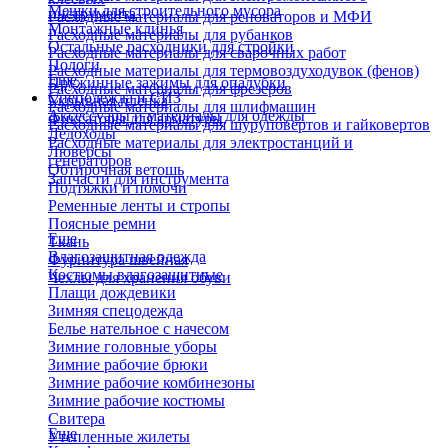
Мешки для строительного мусора
инструмента
Расходные материалы для реноваторов и МФИ
Монтажные клинья
Расходные материалы для рубанков
Остальные расходники для стройки
Расходные материалы для сварочных работ
Пологи
Расходные материалы для термовоздуходувок (фенов)
Еще
Пружинные зажимы для опалубки
Расходные материалы для фрезеров
Спецодежда и СИЗ
Укрывная пленка
Расходные материалы для шлифмашин
Аксессуары и материалы для одежды
Фиксаторы для арматуры
Расходные материалы для шуруповертов и гайковертов
Ледоходы
Расходные материалы для электростанций и
Люверсы
генераторов
Обтирочная ветошь
Запчасти для инструмента
Подтяжки и помочи
Ременные ленты и стропы
Поясные ремни
Еще
Ткань
Влагозащитная одежда
Фурнитура швейная
Костюмы влагозащитные
Чехлы для хранения обуви
Плащи дождевики
Зимняя спецодежда
Белье нательное с начесом
Зимние головные уборы
Зимние рабочие брюки
Зимние рабочие комбинезоны
Зимние рабочие костюмы
Свитера
Еще
Утепленные жилеты