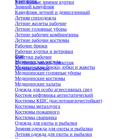
Камуфляж
Утепленные зимние куртки
Зимний камуфляж
Камуфляж летний и демисезонный
Летняя спецодежда
Летние жилеты рабочие
Летние головные уборы
Летние рабочие комбинезоны
Летние рабочие костюмы
Рабочие брюки
Рабочие куртки и ветровки
Еще
Фартуки рабочие
Медицинская одежда
Футболки, носки, трикотаж
Медицинские брюки, юбки и жакеты
Халаты рабочие
Медицинские головные уборы
Медицинские костюмы
Медицинские халаты
Одежда для особо агрессивных сред
Костюм нефтяника антистатический
Костюмы КЩС (кислотощелочестойкие)
Костюмы металлурга
Костюмы пожарного
Костюмы сварщика
Одежда для охоты и рыбалки
Зимняя одежда для охоты и рыбалки
Летняя одежда для охоты и рыбалки