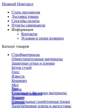
Нижний Новгород
Стать продавцом
Доставка товара
Способы оплаты
Пункты самовывоза
Информация
Контакты
Условия и сроки возврата
Каталог товаров
Стройматериалы
Общестроительные материалы
Защитные сетки и пленки
Бетон сухой
Гипс
Известь
Керамзит
Мел
Еще
Песок
Стеновые и фасадные материалы
Холодный асфальт
Кирпич
Цемент
Строительные газобетонные блоки
Щебень
Пазогребневые плиты и аксессуары