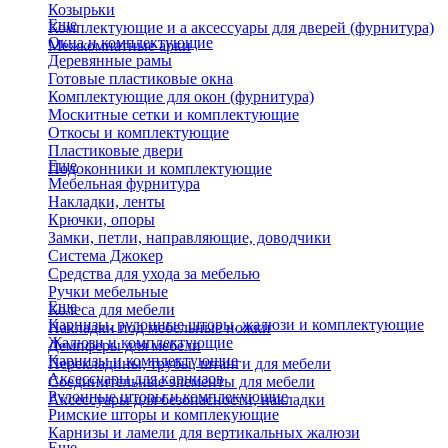
Козырьки
Еще
Комплектующие и а аксессуары для дверей (фурнитура)
Окна и комплектующие
Межкомнатные арки
Деревянные рамы
Готовые пластиковые окна
Комплектующие для окон (фурнитура)
Москитные сетки и комплектующие
Откосы и комплектующие
Пластиковые двери
Еще
Подоконники и комплектующие
Мебельная фурнитура
Накладки, ленты
Крючки, опоры
Замки, петли, направляющие, доводчики
Система Джокер
Средства для ухода за мебелью
Ручки мебельные
Еще
Колеса для мебели
Карнизы, рулонные шторы, жалюзи и комплектующие
Накладки под мебельные ножки
Жалюзи и комплектующие
Демпферы для мебели
Карнизы и комплектующие
Перекладины, трубы, штанги для мебели
Аксессуары для карнизов
Соединительные элементы для мебели
Рулонные шторы и комплекующие
Аксессуары для безопасности, накладки
Римские шторы и комплекующие
Карнизы и ламели для вертикальных жалюзи
Еще