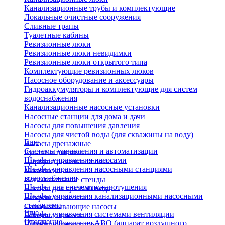
Канализационные трубы и комплектующие
Локальные очистные сооружения
Сливные трапы
Туалетные кабины
Ревизионные люки
Ревизионные люки невидимки
Ревизионные люки открытого типа
Комплектующие ревизионных люков
Насосное оборудование и аксессуары
Гидроаккумуляторы и комплектующие для систем
водоснабжения
Канализационные насосные установки
Насосные станции для дома и дачи
Насосы для повышения давления
Насосы для чистой воды (для скважины на воду)
Еще
Насосы дренажные
Системы управления и автоматизации
Рукава и шланги
Шкафы управления насосами
Циркуляционные насосы
Шкафы управления насосными станциями
Мотопомпы
водоснабжения
Испытательные стенды
Шкафы для систем пожаротушения
Насосы для грязной воды
Шкафы управления канализационными насосными
Вихревые насосы
станциями
Самовсасывающие насосы
Еще
Шкафы управления системами вентиляции
Бочечные насосы
Отопление
Шкафы управления АВО (аппарат воздушного
Вибрационные насосы