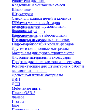
Ровнители для пола
Кладочные и монтажные смеси
Шпаклевки
Штукатурки
Смеси для кладки печей и каминов
Еще
Системы утепления фасадов
Теплоизоляция и шумоизоляция
Клей для плитки
Теплоизоляция
Ремонтные составы
Шумоизоляция и виброизоляция
Гидроизоляция
Изоляция в инженерных системах
Добавки в растворы
Гидро-пароизоляция кровли/фасадов
Другие изоляционные материалы
Материалы для сухого строительства
Листовые материалы и аксессуары
Профиль для гипсокартона и аксессуары
Комплектующие для штукатурных работ и
выравнивания полов
Древесно-плитные материалы
ДВП
ДСП
Мебельные щиты
Плиты OSB-3
Фанера
Изоплат
Еще
Пиломатериалы