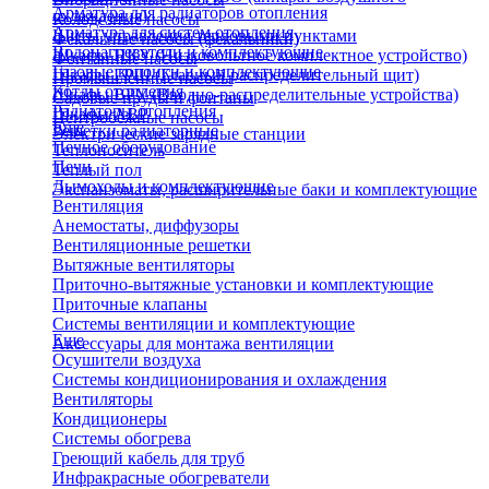
Арматура для радиаторов отопления
охлаждения)
Колодезные насосы
Арматура для систем отопления
Щиты управления тепловыми пунктами
Фекальные насосы (фекальники)
Водонагреватели и комплектующие
Шкафы НКУ (Низковольтное комплектное устройство)
Фонтанные насосы
Газовые колонки и комплектующие
Шкафы ГРЩ (Главный распределительный щит)
Промышленные насосы
Котлы отопления
Шкафы ВРУ (Вводно-распределительные устройства)
Садовые пруды и фонтаны
Радиаторы отопления
Шкафы АВР
Центробежные насосы
Еще
Решетки радиаторные
Электрические зарядные станции
Печное оборудование
Теплоноситель
Печи
Теплый пол
Дымоходы и комплектующие
Экспанзоматы, расширительные баки и комплектующие
Вентиляция
Анемостаты, диффузоры
Вентиляционные решетки
Вытяжные вентиляторы
Приточно-вытяжные установки и комплектующие
Приточные клапаны
Системы вентиляции и комплектующие
Еще
Аксессуары для монтажа вентиляции
Осушители воздуха
Системы кондиционирования и охлаждения
Вентиляторы
Кондиционеры
Системы обогрева
Греющий кабель для труб
Инфракрасные обогреватели