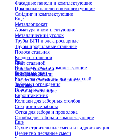
Фасадные панели и комплектующие
Цокольные панели и комплектующие
Сайдинг и комплектующие
Еще
Металлопрокат
Арматура и комплектующие
Металлический уголок
Трубы ВГП и электросварные
Трубы профильные стальные
Полоса стальная
Квадрат стальной
Еще
Лист стальной
Винтовые сваи и комплектующие
Швеллер стальной
Винтовые сваи
Закладные детали
Комплектующие для винтовых свай
Рифленые алюминиевые листы
Заборы и ограждения
Двутавр
Ворота и калитки
Сетки армирующие
Евроштакетник
Колпаки для заборных столбов
Секционные заборы
Сетка для забора и проволока
Столбы для забора и комплектующие
Еще
Сухие строительные смеси и гидроизоляция
Цементно-песчаные смеси