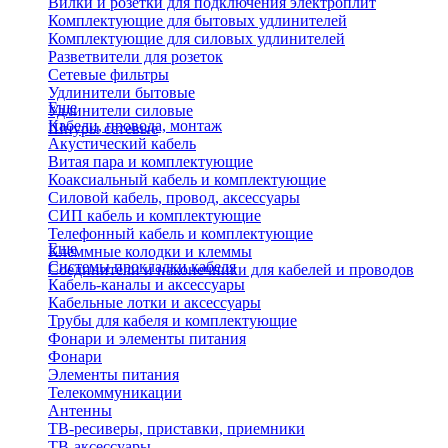
Вилки и розетки для подключения электроплит
Комплектующие для бытовых удлинителей
Комплектующие для силовых удлинителей
Разветвители для розеток
Сетевые фильтры
Удлинители бытовые
Еще
Удлинители силовые
Кабели, провода, монтаж
Шнуры сетевые
Акустический кабель
Витая пара и комплектующие
Коаксиальный кабель и комплектующие
Силовой кабель, провод, аксессуары
СИП кабель и комплектующие
Телефонный кабель и комплектующие
Еще
Клеммные колодки и клеммы
Системы прокладки кабеля
Соединители и наконечники для кабелей и проводов
Кабель-каналы и аксессуары
Кабельные лотки и аксессуары
Трубы для кабеля и комплектующие
Фонари и элементы питания
Фонари
Элементы питания
Телекоммуникации
Антенны
ТВ-ресиверы, приставки, приемники
ТВ-аксессуары