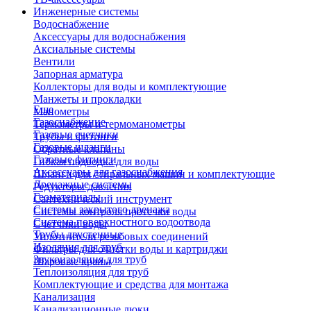
Инженерные системы
Водоснабжение
Аксессуары для водоснабжения
Аксиальные системы
Вентили
Запорная арматура
Коллекторы для воды и комплектующие
Манжеты и прокладки
Еще
Манометры
Газоснабжение
Термометры и термоманометры
Газовые счетчики
Трубы и фитинги
Газовые шланги
Обратные клапаны
Газовые фитинги
Гибкая подводка для воды
Аксессуары для газоснабжения
Шланги для стиральных машин и комплектующие
Дренажные системы
Редукторы давления
Геоматериалы
Сантехнический инструмент
Системы закрытого дренажа
Системы контроля протечки воды
Система поверхностного водоотвода
Счетчики воды
Трубы двустенные
Уплотнители резьбовых соединений
Изоляция для труб
Фильтры для очистки воды и картриджи
Звукоизоляция для труб
Шаровые краны
Теплоизоляция для труб
Комплектующие и средства для монтажа
Канализация
Канализационные люки