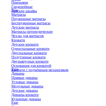
Прихожие
Гардеробные
Еще
Детские шкафы
Матрасы
Пружинные матрасы
Беспружинные матрасы
Детские матрасы
Матрасы ортопедические
Чехлы для матрасов
Кровати
Детские кровати
Односпальные кровати
Двуспальные кровати
Полуторные кровати
Двухъярусные кровати
Основания для кроватей
Еще
Кровати с подъёмным механизмом
Диваны
Прямые диваны
Угловые диваны
Модульные диваны
Детские диваны
Диваны-кровати
Кухонные диваны
Еще