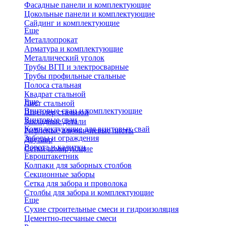
Фасадные панели и комплектующие
Цокольные панели и комплектующие
Сайдинг и комплектующие
Еще
Металлопрокат
Арматура и комплектующие
Металлический уголок
Трубы ВГП и электросварные
Трубы профильные стальные
Полоса стальная
Квадрат стальной
Еще
Лист стальной
Винтовые сваи и комплектующие
Швеллер стальной
Винтовые сваи
Закладные детали
Комплектующие для винтовых свай
Рифленые алюминиевые листы
Заборы и ограждения
Двутавр
Ворота и калитки
Сетки армирующие
Евроштакетник
Колпаки для заборных столбов
Секционные заборы
Сетка для забора и проволока
Столбы для забора и комплектующие
Еще
Сухие строительные смеси и гидроизоляция
Цементно-песчаные смеси