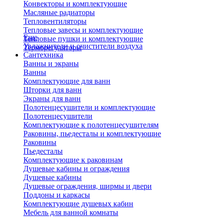
Конвекторы и комплектующие
Масляные радиаторы
Тепловентиляторы
Тепловые завесы и комплектующие
Еще
Тепловые пушки и комплектующие
Увлажнители и очистители воздуха
Терморегуляторы
Сантехника
Ванны и экраны
Ванны
Комплектующие для ванн
Шторки для ванн
Экраны для ванн
Полотенцесушители и комплектующие
Полотенцесушители
Комплектующие к полотенцесушителям
Раковины, пьедесталы и комплектующие
Раковины
Пьедесталы
Комплектующие к раковинам
Душевые кабины и ограждения
Душевые кабины
Душевые ограждения, ширмы и двери
Поддоны и каркасы
Комплектующие душевых кабин
Мебель для ванной комнаты