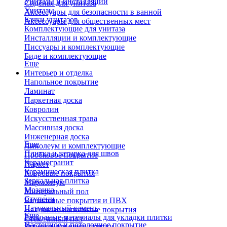
Унитазы и инсталляции
Сиденья для унитаза
Унитазы
Аксессуары для безопасности в ванной
Бачки унитазов
Аксессуары для общественных мест
Комплектующие для унитаза
Инсталляции и комплектующие
Писсуары и комплектующие
Биде и комплектующие
Еще
Интерьер и отделка
Напольное покрытие
Ламинат
Паркетная доска
Ковролин
Искусственная трава
Массивная доска
Инженерная доска
Еще
Линолеум и комплектующие
Плитка и затирка для швов
Пробковое покрытие
Керамогранит
Паркет
Керамическая плитка
Ковровые покрытия
Зеркальная плитка
Мармолеум
Мозаика
Минеральный пол
Ступени
Виниловые покрытия и ПВХ
Натуральный камень
Наливные напольные покрытия
Еще
Расходные материалы для укладки плитки
Стеклянный пол
Настенное и потолочное покрытие
Затирки для швов плитки