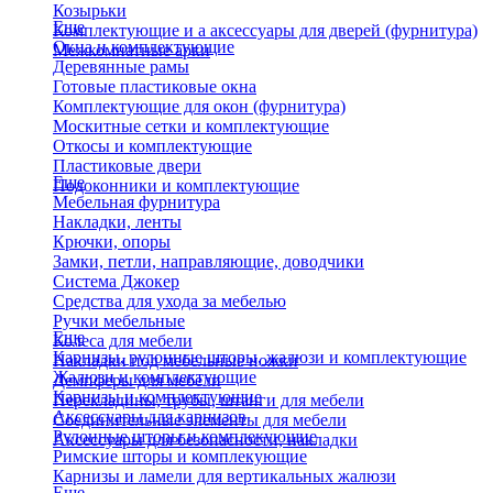
Козырьки
Еще
Комплектующие и а аксессуары для дверей (фурнитура)
Окна и комплектующие
Межкомнатные арки
Деревянные рамы
Готовые пластиковые окна
Комплектующие для окон (фурнитура)
Москитные сетки и комплектующие
Откосы и комплектующие
Пластиковые двери
Еще
Подоконники и комплектующие
Мебельная фурнитура
Накладки, ленты
Крючки, опоры
Замки, петли, направляющие, доводчики
Система Джокер
Средства для ухода за мебелью
Ручки мебельные
Еще
Колеса для мебели
Карнизы, рулонные шторы, жалюзи и комплектующие
Накладки под мебельные ножки
Жалюзи и комплектующие
Демпферы для мебели
Карнизы и комплектующие
Перекладины, трубы, штанги для мебели
Аксессуары для карнизов
Соединительные элементы для мебели
Рулонные шторы и комплекующие
Аксессуары для безопасности, накладки
Римские шторы и комплекующие
Карнизы и ламели для вертикальных жалюзи
Еще