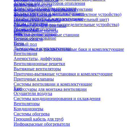
Арматура для радиаторов отопления
охлаждения)
Колодезные насосы
Арматура для систем отопления
Щиты управления тепловыми пунктами
Фекальные насосы (фекальники)
Водонагреватели и комплектующие
Шкафы НКУ (Низковольтное комплектное устройство)
Фонтанные насосы
Газовые колонки и комплектующие
Шкафы ГРЩ (Главный распределительный щит)
Промышленные насосы
Котлы отопления
Шкафы ВРУ (Вводно-распределительные устройства)
Садовые пруды и фонтаны
Радиаторы отопления
Шкафы АВР
Центробежные насосы
Еще
Решетки радиаторные
Электрические зарядные станции
Печное оборудование
Теплоноситель
Печи
Теплый пол
Дымоходы и комплектующие
Экспанзоматы, расширительные баки и комплектующие
Вентиляция
Анемостаты, диффузоры
Вентиляционные решетки
Вытяжные вентиляторы
Приточно-вытяжные установки и комплектующие
Приточные клапаны
Системы вентиляции и комплектующие
Еще
Аксессуары для монтажа вентиляции
Осушители воздуха
Системы кондиционирования и охлаждения
Вентиляторы
Кондиционеры
Системы обогрева
Греющий кабель для труб
Инфракрасные обогреватели