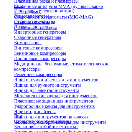
Плазменная резка и плазморезы
Еще
Сварочные аппараты ММА (дуговая сварка
Генераторы (электростанции)
электродами)
Бензогенераторы
Сварочные полуавтоматы (MIG-MAG)
Газовые генераторы
Сварочные столы
Дизель генераторы
Сварочные тракторы
Инверторные генераторы
Сварочные генераторы
Компрессоры
Винтовые компрессоры
Бензиновые компрессоры
Поршневые компрессоры
Медицинские, бесшумные, стоматологические
компрессоры
Ременные компрессоры
Ящики, сумки и чехлы для инструментов
Ящики для ручного инструмента
Ящики для электроинструмента
Металлические ящики для инструментов
Пластиковые ящики для инструментов
Ударопрочные кейсы для инструментов
Ящики-органайзеры
Еще
Ящики для инструментов на колесах
Строительное оборудование
Чехлы и сумки органайзеры для инструмента
Бензиновые отбойные молотки
Аппараты для сварки и пайки полимеров