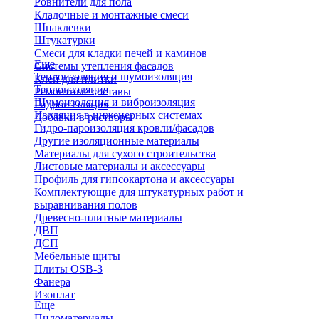
Ровнители для пола
Кладочные и монтажные смеси
Шпаклевки
Штукатурки
Смеси для кладки печей и каминов
Еще
Системы утепления фасадов
Теплоизоляция и шумоизоляция
Клей для плитки
Теплоизоляция
Ремонтные составы
Шумоизоляция и виброизоляция
Гидроизоляция
Изоляция в инженерных системах
Добавки в растворы
Гидро-пароизоляция кровли/фасадов
Другие изоляционные материалы
Материалы для сухого строительства
Листовые материалы и аксессуары
Профиль для гипсокартона и аксессуары
Комплектующие для штукатурных работ и
выравнивания полов
Древесно-плитные материалы
ДВП
ДСП
Мебельные щиты
Плиты OSB-3
Фанера
Изоплат
Еще
Пиломатериалы