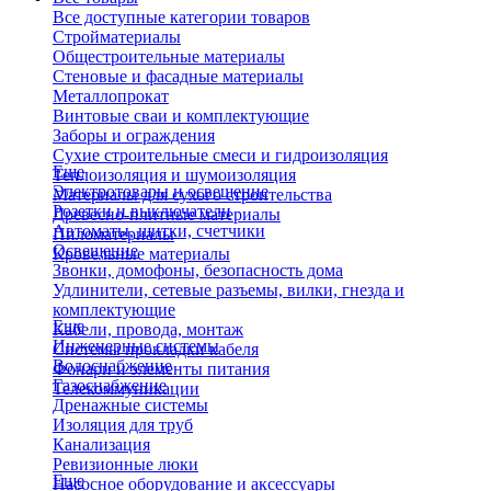
Все доступные категории товаров
Стройматериалы
Общестроительные материалы
Стеновые и фасадные материалы
Металлопрокат
Винтовые сваи и комплектующие
Заборы и ограждения
Сухие строительные смеси и гидроизоляция
Еще
Теплоизоляция и шумоизоляция
Электротовары и освещение
Материалы для сухого строительства
Розетки и выключатели
Древесно-плитные материалы
Автоматы, щитки, счетчики
Пиломатериалы
Освещение
Кровельные материалы
Звонки, домофоны, безопасность дома
Удлинители, сетевые разъемы, вилки, гнезда и
комплектующие
Еще
Кабели, провода, монтаж
Инженерные системы
Системы прокладки кабеля
Водоснабжение
Фонари и элементы питания
Газоснабжение
Телекоммуникации
Дренажные системы
Изоляция для труб
Канализация
Ревизионные люки
Еще
Насосное оборудование и аксессуары