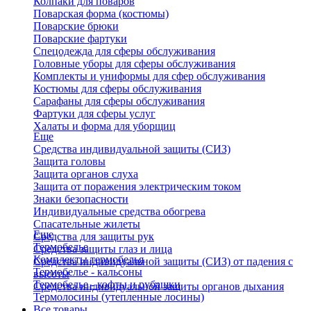
Колпаки для поваров
Поварская форма (костюмы)
Поварские брюки
Поварские фартуки
Спецодежда для сферы обслуживания
Головные уборы для сферы обслуживания
Комплекты и униформы для сфер обслуживания
Костюмы для сферы обслуживания
Сарафаны для сферы обслуживания
Фартуки для сферы услуг
Халаты и форма для уборщиц
Еще
Средства индивидуальной защиты (СИЗ)
Защита головы
Защита органов слуха
Защита от поражения электрическим током
Знаки безопасности
Индивидуальные средства обогрева
Спасательные жилеты
Еще
Средства для защиты рук
Термобелье
Средства защиты глаз и лица
Комплекты термобелья
Средства индивидуальной защиты (СИЗ) от падения с
Термобелье - кальсоны
высоты
Термобелье - кофты и рубашки
Средства индивидуальной защиты органов дыхания
Термолосины (утепленные лосины)
Все товары