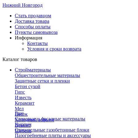
Нижний Новгород
Стать продавцом
Доставка товара
Способы оплаты
Пункты самовывоза
Информация
Контакты
Условия и сроки возврата
Каталог товаров
Стройматериалы
Общестроительные материалы
Защитные сетки и пленки
Бетон сухой
Гипс
Известь
Керамзит
Мел
Еще
Песок
Стеновые и фасадные материалы
Холодный асфальт
Кирпич
Цемент
Строительные газобетонные блоки
Щебень
Пазогребневые плиты и аксессуары