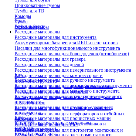
Прикроватные тумбы
Тумбы для ТВ
Комоды
Еще
Тумбы
Рейки и балки
Офисные тумбы
Расходные материалы
Расходные материалы для инструмента
Аккумуляторные батареи для ИБП и генераторов
Насадки для многофункционального инструмента
Расходные материалы для бороздоделов (штроборезов)
Расходные материалы для гравера
Расходные материалы для дрелей
Расходные материалы для измерительного инструмента
Еще
Расходные материалы для компрессоров и
Расходные материалы для ручного инструмента
пневмоинструмента
Расходные материалы для автомобильного инструмента
Расходные материалы для краскораспылителей
Расходные материалы для малярного инструмента
Расходные материалы для лобзиков
Расходные материалы для штукатурно-отделочного
Аксессуары для гвоздезабивателей, степлеров и
инструмента
заклепочников
Расходные материалы для столярно-слесарного
Расходные материалы для ножниц по металлу
инструмента
Расходные материалы для перфораторов и отбойных
Еще
Расходные материалы для прочистных машин
молотков
Строительные расходные материалы
Расходные материалы для отбортовщиков и
Расходные материалы для пил
Биг-Бэги
труборасширителей
Расходные материалы для пистолетов монтажных и
Леска строительная
Расходные материалы для электромонтажного
клеевых