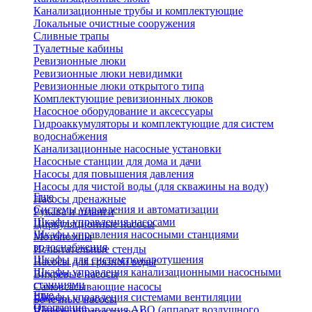
Канализационные трубы и комплектующие
Локальные очистные сооружения
Сливные трапы
Туалетные кабины
Ревизионные люки
Ревизионные люки невидимки
Ревизионные люки открытого типа
Комплектующие ревизионных люков
Насосное оборудование и аксессуары
Гидроаккумуляторы и комплектующие для систем
водоснабжения
Канализационные насосные установки
Насосные станции для дома и дачи
Насосы для повышения давления
Насосы для чистой воды (для скважины на воду)
Еще
Насосы дренажные
Системы управления и автоматизации
Рукава и шланги
Шкафы управления насосами
Циркуляционные насосы
Шкафы управления насосными станциями
Мотопомпы
водоснабжения
Испытательные стенды
Шкафы для систем пожаротушения
Насосы для грязной воды
Шкафы управления канализационными насосными
Вихревые насосы
станциями
Самовсасывающие насосы
Еще
Шкафы управления системами вентиляции
Бочечные насосы
Отопление
Шкафы управления АВО (аппарат воздушного
Вибрационные насосы