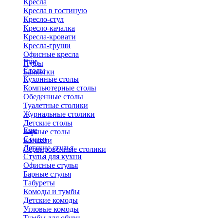
Кресла
Кресла в гостиную
Кресло-стул
Кресло-качалка
Кресла-кровати
Кресла-груши
Офисные кресла
Еще
Пуфы
Столы
Банкетки
Кухонные столы
Компьютерные столы
Обеденные столы
Туалетные столики
Журнальные столики
​Детские столы
Еще
Барные столы
Стулья
Консоли
Детские стулья
Сервировочные столики
Стулья для кухни
Офисные стулья
Барные стулья
Табуреты
Комоды и тумбы
Детские комоды
Угловые комоды
Тумбы для обуви