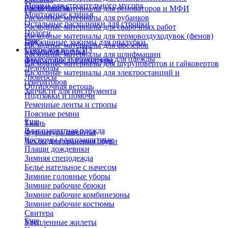
Мешки для строительного мусора
инструмента
Расходные материалы для реноваторов и МФИ
Монтажные клинья
Расходные материалы для рубанков
Остальные расходники для стройки
Расходные материалы для сварочных работ
Пологи
Расходные материалы для термовоздуходувок (фенов)
Еще
Пружинные зажимы для опалубки
Расходные материалы для фрезеров
Спецодежда и СИЗ
Укрывная пленка
Расходные материалы для шлифмашин
Аксессуары и материалы для одежды
Фиксаторы для арматуры
Расходные материалы для шуруповертов и гайковертов
Ледоходы
Расходные материалы для электростанций и
Люверсы
генераторов
Обтирочная ветошь
Запчасти для инструмента
Подтяжки и помочи
Ременные ленты и стропы
Поясные ремни
Еще
Ткань
Влагозащитная одежда
Фурнитура швейная
Костюмы влагозащитные
Чехлы для хранения обуви
Плащи дождевики
Зимняя спецодежда
Белье нательное с начесом
Зимние головные уборы
Зимние рабочие брюки
Зимние рабочие комбинезоны
Зимние рабочие костюмы
Свитера
Еще
Утепленные жилеты