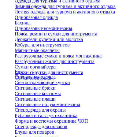
Одежда для туризма и активного отдыха
Зимняя одежда для туризма и активного отдыха
Летняя одежда для туризма и активного отдыха
Одноразовая одежда
Бахилы
Одноразовые комбинезоны
Пояса, ремни и сумки для инструмента
Держатели рулетки или молотка
Кобуры для инструментов
Магнитные браслеты
Разгрузочные сумки и пояса монтажника
Разгрузочный жилет для инструмента
Сумки органайзеры
Еще
Сумки скрутки для инструмента
Сигнальная одежда
Сумки электрика
Светоотражающие куртки
Сигнальные брюки
Сигнальные костюмы
Сигнальные плащи
Сигнальные полукомбинезоны
Спецодежда для охраны
Рубашка и галстук охранника
Форма и костюмы охранника ЧОП
Спецодежда для поваров
Блузы для поваров