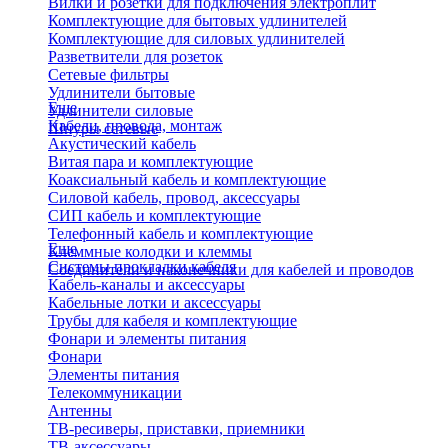
Вилки и розетки для подключения электроплит
Комплектующие для бытовых удлинителей
Комплектующие для силовых удлинителей
Разветвители для розеток
Сетевые фильтры
Удлинители бытовые
Еще
Удлинители силовые
Кабели, провода, монтаж
Шнуры сетевые
Акустический кабель
Витая пара и комплектующие
Коаксиальный кабель и комплектующие
Силовой кабель, провод, аксессуары
СИП кабель и комплектующие
Телефонный кабель и комплектующие
Еще
Клеммные колодки и клеммы
Системы прокладки кабеля
Соединители и наконечники для кабелей и проводов
Кабель-каналы и аксессуары
Кабельные лотки и аксессуары
Трубы для кабеля и комплектующие
Фонари и элементы питания
Фонари
Элементы питания
Телекоммуникации
Антенны
ТВ-ресиверы, приставки, приемники
ТВ-аксессуары