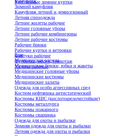
Камуфляж
Утепленные зимние куртки
Зимний камуфляж
Камуфляж летний и демисезонный
Летняя спецодежда
Летние жилеты рабочие
Летние головные уборы
Летние рабочие комбинезоны
Летние рабочие костюмы
Рабочие брюки
Рабочие куртки и ветровки
Еще
Фартуки рабочие
Медицинская одежда
Футболки, носки, трикотаж
Медицинские брюки, юбки и жакеты
Халаты рабочие
Медицинские головные уборы
Медицинские костюмы
Медицинские халаты
Одежда для особо агрессивных сред
Костюм нефтяника антистатический
Костюмы КЩС (кислотощелочестойкие)
Костюмы металлурга
Костюмы пожарного
Костюмы сварщика
Одежда для охоты и рыбалки
Зимняя одежда для охоты и рыбалки
Летняя одежда для охоты и рыбалки