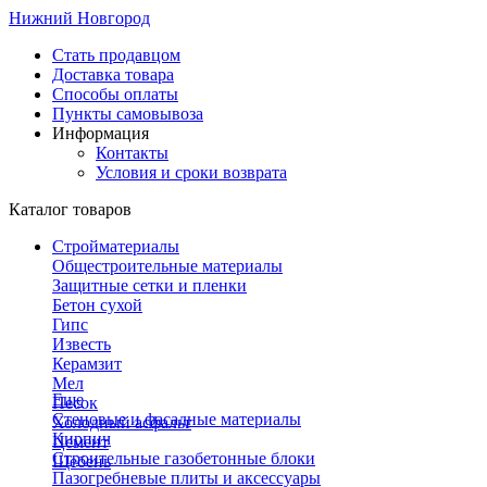
Нижний Новгород
Стать продавцом
Доставка товара
Способы оплаты
Пункты самовывоза
Информация
Контакты
Условия и сроки возврата
Каталог товаров
Стройматериалы
Общестроительные материалы
Защитные сетки и пленки
Бетон сухой
Гипс
Известь
Керамзит
Мел
Еще
Песок
Стеновые и фасадные материалы
Холодный асфальт
Кирпич
Цемент
Строительные газобетонные блоки
Щебень
Пазогребневые плиты и аксессуары