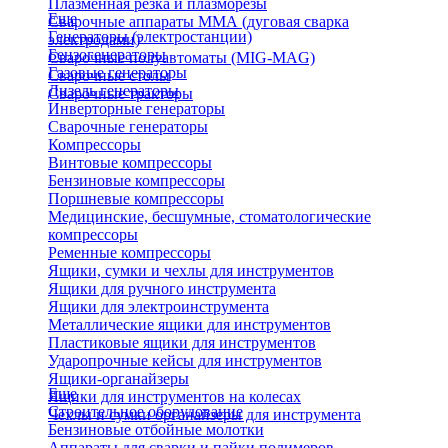
Плазменная резка и плазморезы
Еще
Сварочные аппараты ММА (дуговая сварка
Генераторы (электростанции)
электродами)
Бензогенераторы
Сварочные полуавтоматы (MIG-MAG)
Газовые генераторы
Сварочные столы
Дизель генераторы
Сварочные тракторы
Инверторные генераторы
Сварочные генераторы
Компрессоры
Винтовые компрессоры
Бензиновые компрессоры
Поршневые компрессоры
Медицинские, бесшумные, стоматологические
компрессоры
Ременные компрессоры
Ящики, сумки и чехлы для инструментов
Ящики для ручного инструмента
Ящики для электроинструмента
Металлические ящики для инструментов
Пластиковые ящики для инструментов
Ударопрочные кейсы для инструментов
Ящики-органайзеры
Еще
Ящики для инструментов на колесах
Строительное оборудование
Чехлы и сумки органайзеры для инструмента
Бензиновые отбойные молотки
Аппараты для сварки и пайки полимеров