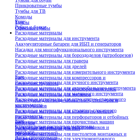
Прикроватные тумбы
Тумбы для ТВ
Комоды
Еще
Тумбы
Рейки и балки
Офисные тумбы
Расходные материалы
Расходные материалы для инструмента
Аккумуляторные батареи для ИБП и генераторов
Насадки для многофункционального инструмента
Расходные материалы для бороздоделов (штроборезов)
Расходные материалы для гравера
Расходные материалы для дрелей
Расходные материалы для измерительного инструмента
Еще
Расходные материалы для компрессоров и
Расходные материалы для ручного инструмента
пневмоинструмента
Расходные материалы для автомобильного инструмента
Расходные материалы для краскораспылителей
Расходные материалы для малярного инструмента
Расходные материалы для лобзиков
Расходные материалы для штукатурно-отделочного
Аксессуары для гвоздезабивателей, степлеров и
инструмента
заклепочников
Расходные материалы для столярно-слесарного
Расходные материалы для ножниц по металлу
инструмента
Расходные материалы для перфораторов и отбойных
Еще
Расходные материалы для прочистных машин
молотков
Строительные расходные материалы
Расходные материалы для отбортовщиков и
Расходные материалы для пил
Биг-Бэги
труборасширителей
Расходные материалы для пистолетов монтажных и
Леска строительная
Расходные материалы для электромонтажного
клеевых