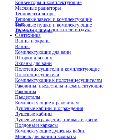
Конвекторы и комплектующие
Масляные радиаторы
Тепловентиляторы
Тепловые завесы и комплектующие
Еще
Тепловые пушки и комплектующие
Увлажнители и очистители воздуха
Терморегуляторы
Сантехника
Ванны и экраны
Ванны
Комплектующие для ванн
Шторки для ванн
Экраны для ванн
Полотенцесушители и комплектующие
Полотенцесушители
Комплектующие к полотенцесушителям
Раковины, пьедесталы и комплектующие
Раковины
Пьедесталы
Комплектующие к раковинам
Душевые кабины и ограждения
Душевые кабины
Душевые ограждения, ширмы и двери
Поддоны и каркасы
Комплектующие душевых кабин
Мебель для ванной комнаты