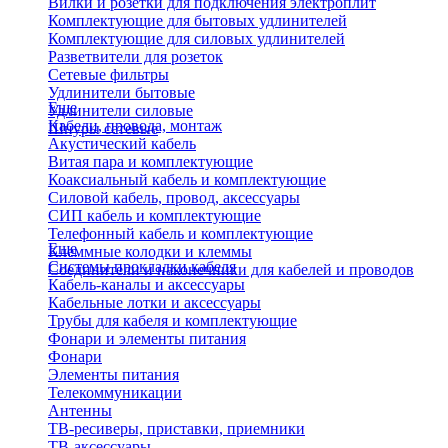
Вилки и розетки для подключения электроплит
Комплектующие для бытовых удлинителей
Комплектующие для силовых удлинителей
Разветвители для розеток
Сетевые фильтры
Удлинители бытовые
Еще
Удлинители силовые
Кабели, провода, монтаж
Шнуры сетевые
Акустический кабель
Витая пара и комплектующие
Коаксиальный кабель и комплектующие
Силовой кабель, провод, аксессуары
СИП кабель и комплектующие
Телефонный кабель и комплектующие
Еще
Клеммные колодки и клеммы
Системы прокладки кабеля
Соединители и наконечники для кабелей и проводов
Кабель-каналы и аксессуары
Кабельные лотки и аксессуары
Трубы для кабеля и комплектующие
Фонари и элементы питания
Фонари
Элементы питания
Телекоммуникации
Антенны
ТВ-ресиверы, приставки, приемники
ТВ-аксессуары