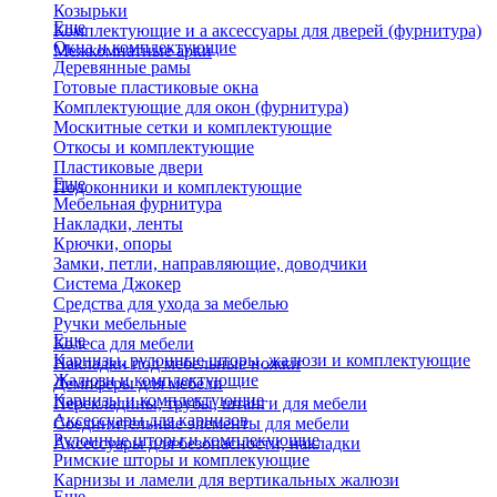
Козырьки
Еще
Комплектующие и а аксессуары для дверей (фурнитура)
Окна и комплектующие
Межкомнатные арки
Деревянные рамы
Готовые пластиковые окна
Комплектующие для окон (фурнитура)
Москитные сетки и комплектующие
Откосы и комплектующие
Пластиковые двери
Еще
Подоконники и комплектующие
Мебельная фурнитура
Накладки, ленты
Крючки, опоры
Замки, петли, направляющие, доводчики
Система Джокер
Средства для ухода за мебелью
Ручки мебельные
Еще
Колеса для мебели
Карнизы, рулонные шторы, жалюзи и комплектующие
Накладки под мебельные ножки
Жалюзи и комплектующие
Демпферы для мебели
Карнизы и комплектующие
Перекладины, трубы, штанги для мебели
Аксессуары для карнизов
Соединительные элементы для мебели
Рулонные шторы и комплекующие
Аксессуары для безопасности, накладки
Римские шторы и комплекующие
Карнизы и ламели для вертикальных жалюзи
Еще