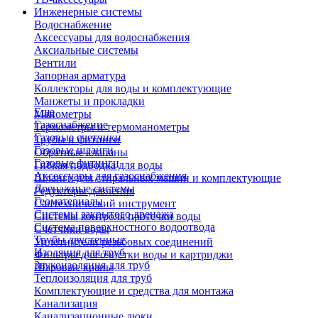
Инженерные системы
Водоснабжение
Аксессуары для водоснабжения
Аксиальные системы
Вентили
Запорная арматура
Коллекторы для воды и комплектующие
Манжеты и прокладки
Еще
Манометры
Газоснабжение
Термометры и термоманометры
Газовые счетчики
Трубы и фитинги
Газовые шланги
Обратные клапаны
Газовые фитинги
Гибкая подводка для воды
Аксессуары для газоснабжения
Шланги для стиральных машин и комплектующие
Дренажные системы
Редукторы давления
Геоматериалы
Сантехнический инструмент
Системы закрытого дренажа
Системы контроля протечки воды
Система поверхностного водоотвода
Счетчики воды
Трубы двустенные
Уплотнители резьбовых соединений
Изоляция для труб
Фильтры для очистки воды и картриджи
Звукоизоляция для труб
Шаровые краны
Теплоизоляция для труб
Комплектующие и средства для монтажа
Канализация
Канализационные люки