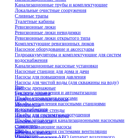
Канализационные трубы и комплектующие
Локальные очистные сооружения
Сливные трапы
Туалетные кабины
Ревизионные люки
Ревизионные люки невидимки
Ревизионные люки открытого типа
Комплектующие ревизионных люков
Насосное оборудование и аксессуары
Гидроаккумуляторы и комплектующие для систем
водоснабжения
Канализационные насосные установки
Насосные станции для дома и дачи
Насосы для повышения давления
Насосы для чистой воды (для скважины на воду)
Еще
Насосы дренажные
Системы управления и автоматизации
Рукава и шланги
Шкафы управления насосами
Циркуляционные насосы
Шкафы управления насосными станциями
Мотопомпы
водоснабжения
Испытательные стенды
Шкафы для систем пожаротушения
Насосы для грязной воды
Шкафы управления канализационными насосными
Вихревые насосы
станциями
Самовсасывающие насосы
Еще
Шкафы управления системами вентиляции
Бочечные насосы
Отопление
Шкафы управления АВО (аппарат воздушного
Вибрационные насосы