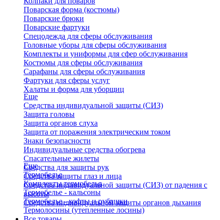
Колпаки для поваров
Поварская форма (костюмы)
Поварские брюки
Поварские фартуки
Спецодежда для сферы обслуживания
Головные уборы для сферы обслуживания
Комплекты и униформы для сфер обслуживания
Костюмы для сферы обслуживания
Сарафаны для сферы обслуживания
Фартуки для сферы услуг
Халаты и форма для уборщиц
Еще
Средства индивидуальной защиты (СИЗ)
Защита головы
Защита органов слуха
Защита от поражения электрическим током
Знаки безопасности
Индивидуальные средства обогрева
Спасательные жилеты
Еще
Средства для защиты рук
Термобелье
Средства защиты глаз и лица
Комплекты термобелья
Средства индивидуальной защиты (СИЗ) от падения с
Термобелье - кальсоны
высоты
Термобелье - кофты и рубашки
Средства индивидуальной защиты органов дыхания
Термолосины (утепленные лосины)
Все товары