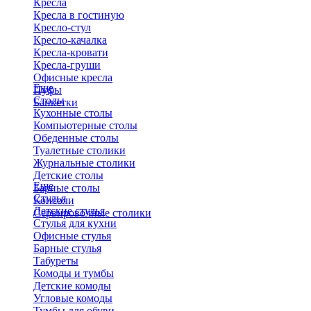
Кресла
Кресла в гостиную
Кресло-стул
Кресло-качалка
Кресла-кровати
Кресла-груши
Офисные кресла
Еще
Пуфы
Столы
Банкетки
Кухонные столы
Компьютерные столы
Обеденные столы
Туалетные столики
Журнальные столики
​Детские столы
Еще
Барные столы
Стулья
Консоли
Детские стулья
Сервировочные столики
Стулья для кухни
Офисные стулья
Барные стулья
Табуреты
Комоды и тумбы
Детские комоды
Угловые комоды
Тумбы для обуви