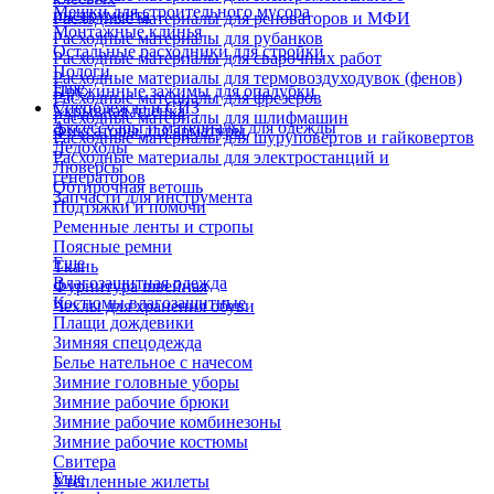
Мешки для строительного мусора
инструмента
Расходные материалы для реноваторов и МФИ
Монтажные клинья
Расходные материалы для рубанков
Остальные расходники для стройки
Расходные материалы для сварочных работ
Пологи
Расходные материалы для термовоздуходувок (фенов)
Еще
Пружинные зажимы для опалубки
Расходные материалы для фрезеров
Спецодежда и СИЗ
Укрывная пленка
Расходные материалы для шлифмашин
Аксессуары и материалы для одежды
Фиксаторы для арматуры
Расходные материалы для шуруповертов и гайковертов
Ледоходы
Расходные материалы для электростанций и
Люверсы
генераторов
Обтирочная ветошь
Запчасти для инструмента
Подтяжки и помочи
Ременные ленты и стропы
Поясные ремни
Еще
Ткань
Влагозащитная одежда
Фурнитура швейная
Костюмы влагозащитные
Чехлы для хранения обуви
Плащи дождевики
Зимняя спецодежда
Белье нательное с начесом
Зимние головные уборы
Зимние рабочие брюки
Зимние рабочие комбинезоны
Зимние рабочие костюмы
Свитера
Еще
Утепленные жилеты