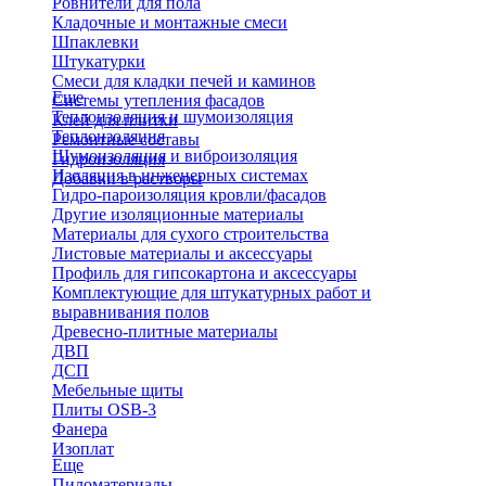
Ровнители для пола
Кладочные и монтажные смеси
Шпаклевки
Штукатурки
Смеси для кладки печей и каминов
Еще
Системы утепления фасадов
Теплоизоляция и шумоизоляция
Клей для плитки
Теплоизоляция
Ремонтные составы
Шумоизоляция и виброизоляция
Гидроизоляция
Изоляция в инженерных системах
Добавки в растворы
Гидро-пароизоляция кровли/фасадов
Другие изоляционные материалы
Материалы для сухого строительства
Листовые материалы и аксессуары
Профиль для гипсокартона и аксессуары
Комплектующие для штукатурных работ и
выравнивания полов
Древесно-плитные материалы
ДВП
ДСП
Мебельные щиты
Плиты OSB-3
Фанера
Изоплат
Еще
Пиломатериалы