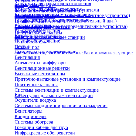
Арматура для радиаторов отопления
охлаждения)
Колодезные насосы
Арматура для систем отопления
Щиты управления тепловыми пунктами
Фекальные насосы (фекальники)
Водонагреватели и комплектующие
Шкафы НКУ (Низковольтное комплектное устройство)
Фонтанные насосы
Газовые колонки и комплектующие
Шкафы ГРЩ (Главный распределительный щит)
Промышленные насосы
Котлы отопления
Шкафы ВРУ (Вводно-распределительные устройства)
Садовые пруды и фонтаны
Радиаторы отопления
Шкафы АВР
Центробежные насосы
Еще
Решетки радиаторные
Электрические зарядные станции
Печное оборудование
Теплоноситель
Печи
Теплый пол
Дымоходы и комплектующие
Экспанзоматы, расширительные баки и комплектующие
Вентиляция
Анемостаты, диффузоры
Вентиляционные решетки
Вытяжные вентиляторы
Приточно-вытяжные установки и комплектующие
Приточные клапаны
Системы вентиляции и комплектующие
Еще
Аксессуары для монтажа вентиляции
Осушители воздуха
Системы кондиционирования и охлаждения
Вентиляторы
Кондиционеры
Системы обогрева
Греющий кабель для труб
Инфракрасные обогреватели