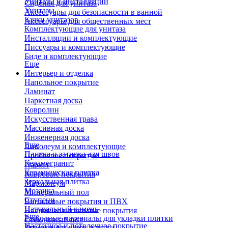
Унитазы и инсталляции
Сиденья для унитаза
Унитазы
Аксессуары для безопасности в ванной
Бачки унитазов
Аксессуары для общественных мест
Комплектующие для унитаза
Инсталляции и комплектующие
Писсуары и комплектующие
Биде и комплектующие
Еще
Интерьер и отделка
Напольное покрытие
Ламинат
Паркетная доска
Ковролин
Искусственная трава
Массивная доска
Инженерная доска
Еще
Линолеум и комплектующие
Плитка и затирка для швов
Пробковое покрытие
Керамогранит
Паркет
Керамическая плитка
Ковровые покрытия
Зеркальная плитка
Мармолеум
Мозаика
Минеральный пол
Ступени
Виниловые покрытия и ПВХ
Натуральный камень
Наливные напольные покрытия
Еще
Расходные материалы для укладки плитки
Стеклянный пол
Настенное и потолочное покрытие
Затирки для швов плитки