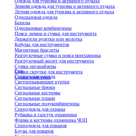
Одежда для туризма и активного отдыха
Зимняя одежда для туризма и активного отдыха
Летняя одежда для туризма и активного отдыха
Одноразовая одежда
Бахилы
Одноразовые комбинезоны
Пояса, ремни и сумки для инструмента
Держатели рулетки или молотка
Кобуры для инструментов
Магнитные браслеты
Разгрузочные сумки и пояса монтажника
Разгрузочный жилет для инструмента
Сумки органайзеры
Еще
Сумки скрутки для инструмента
Сигнальная одежда
Сумки электрика
Светоотражающие куртки
Сигнальные брюки
Сигнальные костюмы
Сигнальные плащи
Сигнальные полукомбинезоны
Спецодежда для охраны
Рубашка и галстук охранника
Форма и костюмы охранника ЧОП
Спецодежда для поваров
Блузы для поваров