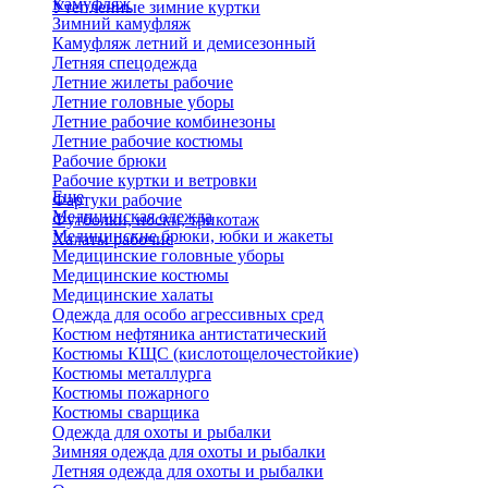
Камуфляж
Утепленные зимние куртки
Зимний камуфляж
Камуфляж летний и демисезонный
Летняя спецодежда
Летние жилеты рабочие
Летние головные уборы
Летние рабочие комбинезоны
Летние рабочие костюмы
Рабочие брюки
Рабочие куртки и ветровки
Еще
Фартуки рабочие
Медицинская одежда
Футболки, носки, трикотаж
Медицинские брюки, юбки и жакеты
Халаты рабочие
Медицинские головные уборы
Медицинские костюмы
Медицинские халаты
Одежда для особо агрессивных сред
Костюм нефтяника антистатический
Костюмы КЩС (кислотощелочестойкие)
Костюмы металлурга
Костюмы пожарного
Костюмы сварщика
Одежда для охоты и рыбалки
Зимняя одежда для охоты и рыбалки
Летняя одежда для охоты и рыбалки