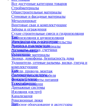
Все доступные категории товаров
Стройматериалы
Общестроительные материалы
Стеновые и фасадные материалы
Металлопрокат
Винтовые сваи и комплектующие
Заборы и ограждения
Сухие строительные смеси и гидроизоляция
Еще
Теплоизоляция и шумоизоляция
Электротовары и освещение
Материалы для сухого строительства
Розетки и выключатели
Древесно-плитные материалы
Автоматы, щитки, счетчики
Пиломатериалы
Освещение
Кровельные материалы
Звонки, домофоны, безопасность дома
Удлинители, сетевые разъемы, вилки, гнезда и
комплектующие
Еще
Кабели, провода, монтаж
Инженерные системы
Системы прокладки кабеля
Водоснабжение
Фонари и элементы питания
Газоснабжение
Телекоммуникации
Дренажные системы
Изоляция для труб
Канализация
Ревизионные люки
Еще
Насосное оборудование и аксессуары