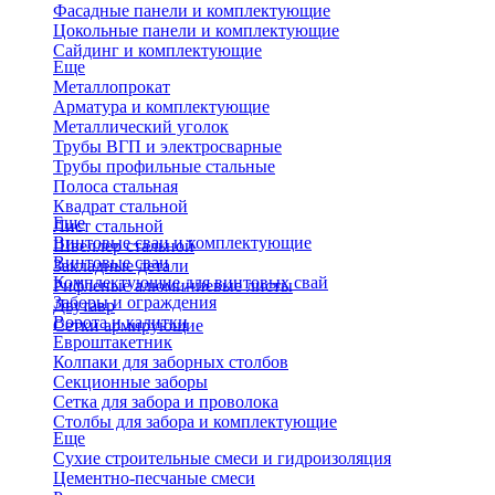
Фасадные панели и комплектующие
Цокольные панели и комплектующие
Сайдинг и комплектующие
Еще
Металлопрокат
Арматура и комплектующие
Металлический уголок
Трубы ВГП и электросварные
Трубы профильные стальные
Полоса стальная
Квадрат стальной
Еще
Лист стальной
Винтовые сваи и комплектующие
Швеллер стальной
Винтовые сваи
Закладные детали
Комплектующие для винтовых свай
Рифленые алюминиевые листы
Заборы и ограждения
Двутавр
Ворота и калитки
Сетки армирующие
Евроштакетник
Колпаки для заборных столбов
Секционные заборы
Сетка для забора и проволока
Столбы для забора и комплектующие
Еще
Сухие строительные смеси и гидроизоляция
Цементно-песчаные смеси