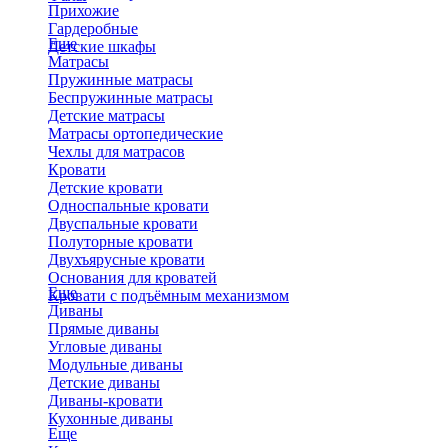
Прихожие
Гардеробные
Еще
Детские шкафы
Матрасы
Пружинные матрасы
Беспружинные матрасы
Детские матрасы
Матрасы ортопедические
Чехлы для матрасов
Кровати
Детские кровати
Односпальные кровати
Двуспальные кровати
Полуторные кровати
Двухъярусные кровати
Основания для кроватей
Еще
Кровати с подъёмным механизмом
Диваны
Прямые диваны
Угловые диваны
Модульные диваны
Детские диваны
Диваны-кровати
Кухонные диваны
Еще