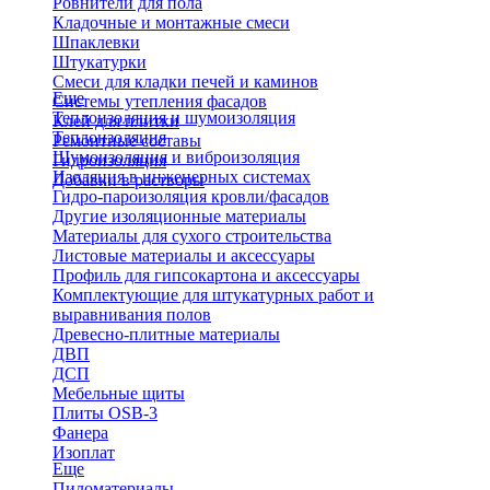
Ровнители для пола
Кладочные и монтажные смеси
Шпаклевки
Штукатурки
Смеси для кладки печей и каминов
Еще
Системы утепления фасадов
Теплоизоляция и шумоизоляция
Клей для плитки
Теплоизоляция
Ремонтные составы
Шумоизоляция и виброизоляция
Гидроизоляция
Изоляция в инженерных системах
Добавки в растворы
Гидро-пароизоляция кровли/фасадов
Другие изоляционные материалы
Материалы для сухого строительства
Листовые материалы и аксессуары
Профиль для гипсокартона и аксессуары
Комплектующие для штукатурных работ и
выравнивания полов
Древесно-плитные материалы
ДВП
ДСП
Мебельные щиты
Плиты OSB-3
Фанера
Изоплат
Еще
Пиломатериалы