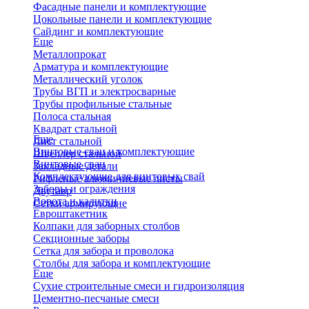
Фасадные панели и комплектующие
Цокольные панели и комплектующие
Сайдинг и комплектующие
Еще
Металлопрокат
Арматура и комплектующие
Металлический уголок
Трубы ВГП и электросварные
Трубы профильные стальные
Полоса стальная
Квадрат стальной
Еще
Лист стальной
Винтовые сваи и комплектующие
Швеллер стальной
Винтовые сваи
Закладные детали
Комплектующие для винтовых свай
Рифленые алюминиевые листы
Заборы и ограждения
Двутавр
Ворота и калитки
Сетки армирующие
Евроштакетник
Колпаки для заборных столбов
Секционные заборы
Сетка для забора и проволока
Столбы для забора и комплектующие
Еще
Сухие строительные смеси и гидроизоляция
Цементно-песчаные смеси