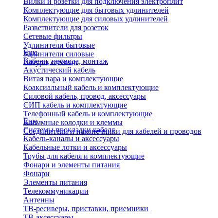
Вилки и розетки для подключения электроплит
Комплектующие для бытовых удлинителей
Комплектующие для силовых удлинителей
Разветвители для розеток
Сетевые фильтры
Удлинители бытовые
Еще
Удлинители силовые
Кабели, провода, монтаж
Шнуры сетевые
Акустический кабель
Витая пара и комплектующие
Коаксиальный кабель и комплектующие
Силовой кабель, провод, аксессуары
СИП кабель и комплектующие
Телефонный кабель и комплектующие
Еще
Клеммные колодки и клеммы
Системы прокладки кабеля
Соединители и наконечники для кабелей и проводов
Кабель-каналы и аксессуары
Кабельные лотки и аксессуары
Трубы для кабеля и комплектующие
Фонари и элементы питания
Фонари
Элементы питания
Телекоммуникации
Антенны
ТВ-ресиверы, приставки, приемники
ТВ-аксессуары