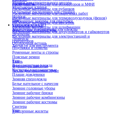
Мешки для строительного мусора
инструмента
Расходные материалы для реноваторов и МФИ
Монтажные клинья
Расходные материалы для рубанков
Остальные расходники для стройки
Расходные материалы для сварочных работ
Пологи
Расходные материалы для термовоздуходувок (фенов)
Еще
Пружинные зажимы для опалубки
Расходные материалы для фрезеров
Спецодежда и СИЗ
Укрывная пленка
Расходные материалы для шлифмашин
Аксессуары и материалы для одежды
Фиксаторы для арматуры
Расходные материалы для шуруповертов и гайковертов
Ледоходы
Расходные материалы для электростанций и
Люверсы
генераторов
Обтирочная ветошь
Запчасти для инструмента
Подтяжки и помочи
Ременные ленты и стропы
Поясные ремни
Еще
Ткань
Влагозащитная одежда
Фурнитура швейная
Костюмы влагозащитные
Чехлы для хранения обуви
Плащи дождевики
Зимняя спецодежда
Белье нательное с начесом
Зимние головные уборы
Зимние рабочие брюки
Зимние рабочие комбинезоны
Зимние рабочие костюмы
Свитера
Еще
Утепленные жилеты