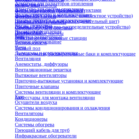
Арматура для радиаторов отопления
охлаждения)
Колодезные насосы
Арматура для систем отопления
Щиты управления тепловыми пунктами
Фекальные насосы (фекальники)
Водонагреватели и комплектующие
Шкафы НКУ (Низковольтное комплектное устройство)
Фонтанные насосы
Газовые колонки и комплектующие
Шкафы ГРЩ (Главный распределительный щит)
Промышленные насосы
Котлы отопления
Шкафы ВРУ (Вводно-распределительные устройства)
Садовые пруды и фонтаны
Радиаторы отопления
Шкафы АВР
Центробежные насосы
Еще
Решетки радиаторные
Электрические зарядные станции
Печное оборудование
Теплоноситель
Печи
Теплый пол
Дымоходы и комплектующие
Экспанзоматы, расширительные баки и комплектующие
Вентиляция
Анемостаты, диффузоры
Вентиляционные решетки
Вытяжные вентиляторы
Приточно-вытяжные установки и комплектующие
Приточные клапаны
Системы вентиляции и комплектующие
Еще
Аксессуары для монтажа вентиляции
Осушители воздуха
Системы кондиционирования и охлаждения
Вентиляторы
Кондиционеры
Системы обогрева
Греющий кабель для труб
Инфракрасные обогреватели