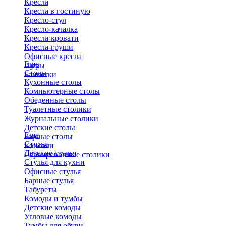
Кресла
Кресла в гостиную
Кресло-стул
Кресло-качалка
Кресла-кровати
Кресла-груши
Офисные кресла
Еще
Пуфы
Столы
Банкетки
Кухонные столы
Компьютерные столы
Обеденные столы
Туалетные столики
Журнальные столики
​Детские столы
Еще
Барные столы
Стулья
Консоли
Детские стулья
Сервировочные столики
Стулья для кухни
Офисные стулья
Барные стулья
Табуреты
Комоды и тумбы
Детские комоды
Угловые комоды
Тумбы для обуви