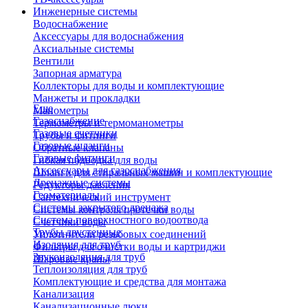
Инженерные системы
Водоснабжение
Аксессуары для водоснабжения
Аксиальные системы
Вентили
Запорная арматура
Коллекторы для воды и комплектующие
Манжеты и прокладки
Еще
Манометры
Газоснабжение
Термометры и термоманометры
Газовые счетчики
Трубы и фитинги
Газовые шланги
Обратные клапаны
Газовые фитинги
Гибкая подводка для воды
Аксессуары для газоснабжения
Шланги для стиральных машин и комплектующие
Дренажные системы
Редукторы давления
Геоматериалы
Сантехнический инструмент
Системы закрытого дренажа
Системы контроля протечки воды
Система поверхностного водоотвода
Счетчики воды
Трубы двустенные
Уплотнители резьбовых соединений
Изоляция для труб
Фильтры для очистки воды и картриджи
Звукоизоляция для труб
Шаровые краны
Теплоизоляция для труб
Комплектующие и средства для монтажа
Канализация
Канализационные люки