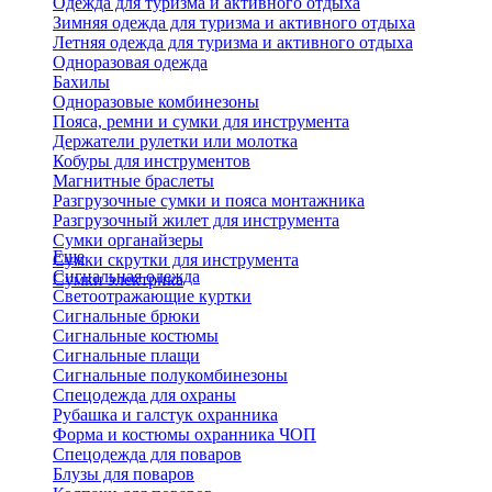
Одежда для туризма и активного отдыха
Зимняя одежда для туризма и активного отдыха
Летняя одежда для туризма и активного отдыха
Одноразовая одежда
Бахилы
Одноразовые комбинезоны
Пояса, ремни и сумки для инструмента
Держатели рулетки или молотка
Кобуры для инструментов
Магнитные браслеты
Разгрузочные сумки и пояса монтажника
Разгрузочный жилет для инструмента
Сумки органайзеры
Еще
Сумки скрутки для инструмента
Сигнальная одежда
Сумки электрика
Светоотражающие куртки
Сигнальные брюки
Сигнальные костюмы
Сигнальные плащи
Сигнальные полукомбинезоны
Спецодежда для охраны
Рубашка и галстук охранника
Форма и костюмы охранника ЧОП
Спецодежда для поваров
Блузы для поваров