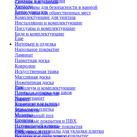
Унитазы и инсталляции
Сиденья для унитаза
Унитазы
Аксессуары для безопасности в ванной
Бачки унитазов
Аксессуары для общественных мест
Комплектующие для унитаза
Инсталляции и комплектующие
Писсуары и комплектующие
Биде и комплектующие
Еще
Интерьер и отделка
Напольное покрытие
Ламинат
Паркетная доска
Ковролин
Искусственная трава
Массивная доска
Инженерная доска
Еще
Линолеум и комплектующие
Плитка и затирка для швов
Пробковое покрытие
Керамогранит
Паркет
Керамическая плитка
Ковровые покрытия
Зеркальная плитка
Мармолеум
Мозаика
Минеральный пол
Ступени
Виниловые покрытия и ПВХ
Натуральный камень
Наливные напольные покрытия
Еще
Расходные материалы для укладки плитки
Стеклянный пол
Настенное и потолочное покрытие
Затирки для швов плитки