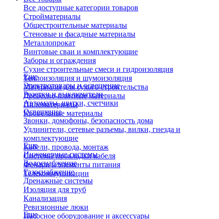
Все доступные категории товаров
Стройматериалы
Общестроительные материалы
Стеновые и фасадные материалы
Металлопрокат
Винтовые сваи и комплектующие
Заборы и ограждения
Сухие строительные смеси и гидроизоляция
Еще
Теплоизоляция и шумоизоляция
Электротовары и освещение
Материалы для сухого строительства
Розетки и выключатели
Древесно-плитные материалы
Автоматы, щитки, счетчики
Пиломатериалы
Освещение
Кровельные материалы
Звонки, домофоны, безопасность дома
Удлинители, сетевые разъемы, вилки, гнезда и
комплектующие
Еще
Кабели, провода, монтаж
Инженерные системы
Системы прокладки кабеля
Водоснабжение
Фонари и элементы питания
Газоснабжение
Телекоммуникации
Дренажные системы
Изоляция для труб
Канализация
Ревизионные люки
Еще
Насосное оборудование и аксессуары