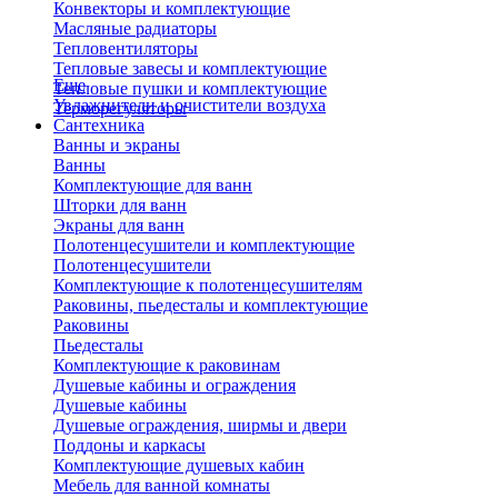
Конвекторы и комплектующие
Масляные радиаторы
Тепловентиляторы
Тепловые завесы и комплектующие
Еще
Тепловые пушки и комплектующие
Увлажнители и очистители воздуха
Терморегуляторы
Сантехника
Ванны и экраны
Ванны
Комплектующие для ванн
Шторки для ванн
Экраны для ванн
Полотенцесушители и комплектующие
Полотенцесушители
Комплектующие к полотенцесушителям
Раковины, пьедесталы и комплектующие
Раковины
Пьедесталы
Комплектующие к раковинам
Душевые кабины и ограждения
Душевые кабины
Душевые ограждения, ширмы и двери
Поддоны и каркасы
Комплектующие душевых кабин
Мебель для ванной комнаты