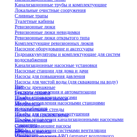
Канализационные трубы и комплектующие
Локальные очистные сооружения
Сливные трапы
Туалетные кабины
Ревизионные люки
Ревизионные люки невидимки
Ревизионные люки открытого типа
Комплектующие ревизионных люков
Насосное оборудование и аксессуары
Гидроаккумуляторы и комплектующие для систем
водоснабжения
Канализационные насосные установки
Насосные станции для дома и дачи
Насосы для повышения давления
Насосы для чистой воды (для скважины на воду)
Еще
Насосы дренажные
Системы управления и автоматизации
Рукава и шланги
Шкафы управления насосами
Циркуляционные насосы
Шкафы управления насосными станциями
Мотопомпы
водоснабжения
Испытательные стенды
Шкафы для систем пожаротушения
Насосы для грязной воды
Шкафы управления канализационными насосными
Вихревые насосы
станциями
Самовсасывающие насосы
Еще
Шкафы управления системами вентиляции
Бочечные насосы
Отопление
Шкафы управления АВО (аппарат воздушного
Вибрационные насосы