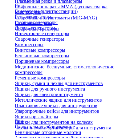
Плазменная резка и плазморезы
Еще
Сварочные аппараты ММА (дуговая сварка
Генераторы (электростанции)
электродами)
Бензогенераторы
Сварочные полуавтоматы (MIG-MAG)
Газовые генераторы
Сварочные столы
Дизель генераторы
Сварочные тракторы
Инверторные генераторы
Сварочные генераторы
Компрессоры
Винтовые компрессоры
Бензиновые компрессоры
Поршневые компрессоры
Медицинские, бесшумные, стоматологические
компрессоры
Ременные компрессоры
Ящики, сумки и чехлы для инструментов
Ящики для ручного инструмента
Ящики для электроинструмента
Металлические ящики для инструментов
Пластиковые ящики для инструментов
Ударопрочные кейсы для инструментов
Ящики-органайзеры
Еще
Ящики для инструментов на колесах
Строительное оборудование
Чехлы и сумки органайзеры для инструмента
Бензиновые отбойные молотки
Аппараты для сварки и пайки полимеров