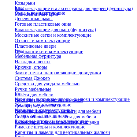
Козырьки
Еще
Комплектующие и а аксессуары для дверей (фурнитура)
Окна и комплектующие
Межкомнатные арки
Деревянные рамы
Готовые пластиковые окна
Комплектующие для окон (фурнитура)
Москитные сетки и комплектующие
Откосы и комплектующие
Пластиковые двери
Еще
Подоконники и комплектующие
Мебельная фурнитура
Накладки, ленты
Крючки, опоры
Замки, петли, направляющие, доводчики
Система Джокер
Средства для ухода за мебелью
Ручки мебельные
Еще
Колеса для мебели
Карнизы, рулонные шторы, жалюзи и комплектующие
Накладки под мебельные ножки
Жалюзи и комплектующие
Демпферы для мебели
Карнизы и комплектующие
Перекладины, трубы, штанги для мебели
Аксессуары для карнизов
Соединительные элементы для мебели
Рулонные шторы и комплекующие
Аксессуары для безопасности, накладки
Римские шторы и комплекующие
Карнизы и ламели для вертикальных жалюзи
Еще