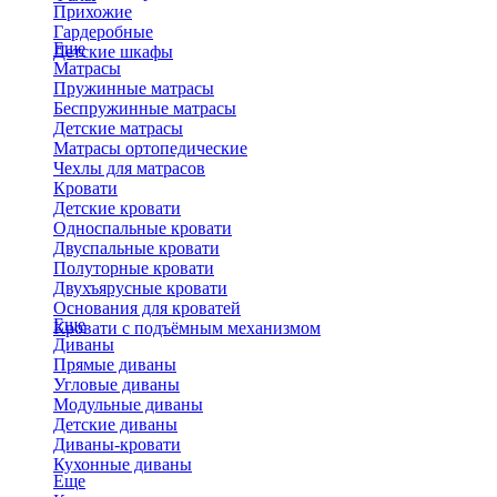
Прихожие
Гардеробные
Еще
Детские шкафы
Матрасы
Пружинные матрасы
Беспружинные матрасы
Детские матрасы
Матрасы ортопедические
Чехлы для матрасов
Кровати
Детские кровати
Односпальные кровати
Двуспальные кровати
Полуторные кровати
Двухъярусные кровати
Основания для кроватей
Еще
Кровати с подъёмным механизмом
Диваны
Прямые диваны
Угловые диваны
Модульные диваны
Детские диваны
Диваны-кровати
Кухонные диваны
Еще