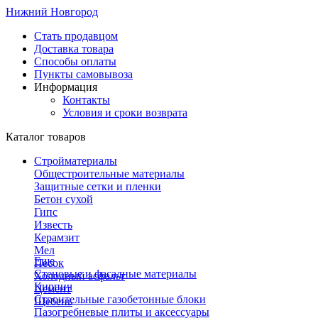
Нижний Новгород
Стать продавцом
Доставка товара
Способы оплаты
Пункты самовывоза
Информация
Контакты
Условия и сроки возврата
Каталог товаров
Стройматериалы
Общестроительные материалы
Защитные сетки и пленки
Бетон сухой
Гипс
Известь
Керамзит
Мел
Еще
Песок
Стеновые и фасадные материалы
Холодный асфальт
Кирпич
Цемент
Строительные газобетонные блоки
Щебень
Пазогребневые плиты и аксессуары