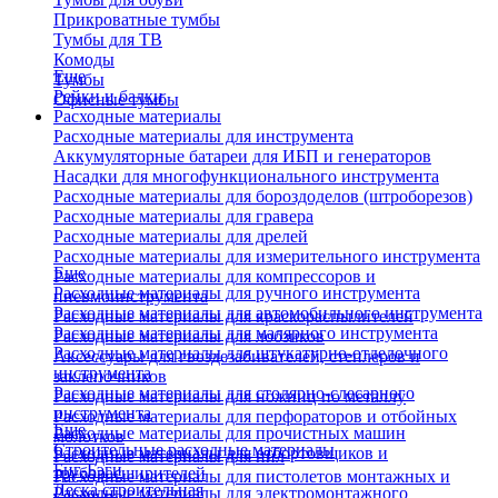
Прикроватные тумбы
Тумбы для ТВ
Комоды
Еще
Тумбы
Рейки и балки
Офисные тумбы
Расходные материалы
Расходные материалы для инструмента
Аккумуляторные батареи для ИБП и генераторов
Насадки для многофункционального инструмента
Расходные материалы для бороздоделов (штроборезов)
Расходные материалы для гравера
Расходные материалы для дрелей
Расходные материалы для измерительного инструмента
Еще
Расходные материалы для компрессоров и
Расходные материалы для ручного инструмента
пневмоинструмента
Расходные материалы для автомобильного инструмента
Расходные материалы для краскораспылителей
Расходные материалы для малярного инструмента
Расходные материалы для лобзиков
Расходные материалы для штукатурно-отделочного
Аксессуары для гвоздезабивателей, степлеров и
инструмента
заклепочников
Расходные материалы для столярно-слесарного
Расходные материалы для ножниц по металлу
инструмента
Расходные материалы для перфораторов и отбойных
Еще
Расходные материалы для прочистных машин
молотков
Строительные расходные материалы
Расходные материалы для отбортовщиков и
Расходные материалы для пил
Биг-Бэги
труборасширителей
Расходные материалы для пистолетов монтажных и
Леска строительная
Расходные материалы для электромонтажного
клеевых