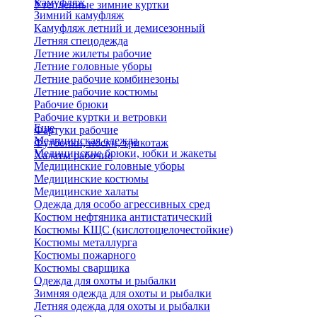
Камуфляж
Утепленные зимние куртки
Зимний камуфляж
Камуфляж летний и демисезонный
Летняя спецодежда
Летние жилеты рабочие
Летние головные уборы
Летние рабочие комбинезоны
Летние рабочие костюмы
Рабочие брюки
Рабочие куртки и ветровки
Еще
Фартуки рабочие
Медицинская одежда
Футболки, носки, трикотаж
Медицинские брюки, юбки и жакеты
Халаты рабочие
Медицинские головные уборы
Медицинские костюмы
Медицинские халаты
Одежда для особо агрессивных сред
Костюм нефтяника антистатический
Костюмы КЩС (кислотощелочестойкие)
Костюмы металлурга
Костюмы пожарного
Костюмы сварщика
Одежда для охоты и рыбалки
Зимняя одежда для охоты и рыбалки
Летняя одежда для охоты и рыбалки