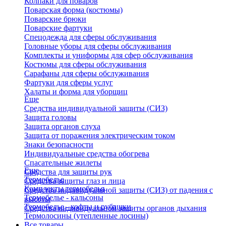
Колпаки для поваров
Поварская форма (костюмы)
Поварские брюки
Поварские фартуки
Спецодежда для сферы обслуживания
Головные уборы для сферы обслуживания
Комплекты и униформы для сфер обслуживания
Костюмы для сферы обслуживания
Сарафаны для сферы обслуживания
Фартуки для сферы услуг
Халаты и форма для уборщиц
Еще
Средства индивидуальной защиты (СИЗ)
Защита головы
Защита органов слуха
Защита от поражения электрическим током
Знаки безопасности
Индивидуальные средства обогрева
Спасательные жилеты
Еще
Средства для защиты рук
Термобелье
Средства защиты глаз и лица
Комплекты термобелья
Средства индивидуальной защиты (СИЗ) от падения с
Термобелье - кальсоны
высоты
Термобелье - кофты и рубашки
Средства индивидуальной защиты органов дыхания
Термолосины (утепленные лосины)
Все товары