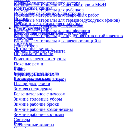
Мешки для строительного мусора
инструмента
Расходные материалы для реноваторов и МФИ
Монтажные клинья
Расходные материалы для рубанков
Остальные расходники для стройки
Расходные материалы для сварочных работ
Пологи
Расходные материалы для термовоздуходувок (фенов)
Еще
Пружинные зажимы для опалубки
Расходные материалы для фрезеров
Спецодежда и СИЗ
Укрывная пленка
Расходные материалы для шлифмашин
Аксессуары и материалы для одежды
Фиксаторы для арматуры
Расходные материалы для шуруповертов и гайковертов
Ледоходы
Расходные материалы для электростанций и
Люверсы
генераторов
Обтирочная ветошь
Запчасти для инструмента
Подтяжки и помочи
Ременные ленты и стропы
Поясные ремни
Еще
Ткань
Влагозащитная одежда
Фурнитура швейная
Костюмы влагозащитные
Чехлы для хранения обуви
Плащи дождевики
Зимняя спецодежда
Белье нательное с начесом
Зимние головные уборы
Зимние рабочие брюки
Зимние рабочие комбинезоны
Зимние рабочие костюмы
Свитера
Еще
Утепленные жилеты