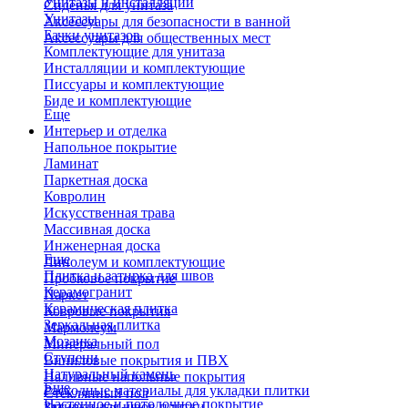
Унитазы и инсталляции
Сиденья для унитаза
Унитазы
Аксессуары для безопасности в ванной
Бачки унитазов
Аксессуары для общественных мест
Комплектующие для унитаза
Инсталляции и комплектующие
Писсуары и комплектующие
Биде и комплектующие
Еще
Интерьер и отделка
Напольное покрытие
Ламинат
Паркетная доска
Ковролин
Искусственная трава
Массивная доска
Инженерная доска
Еще
Линолеум и комплектующие
Плитка и затирка для швов
Пробковое покрытие
Керамогранит
Паркет
Керамическая плитка
Ковровые покрытия
Зеркальная плитка
Мармолеум
Мозаика
Минеральный пол
Ступени
Виниловые покрытия и ПВХ
Натуральный камень
Наливные напольные покрытия
Еще
Расходные материалы для укладки плитки
Стеклянный пол
Настенное и потолочное покрытие
Затирки для швов плитки