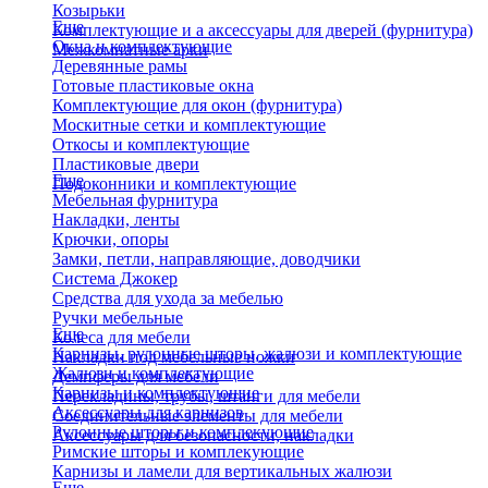
Козырьки
Еще
Комплектующие и а аксессуары для дверей (фурнитура)
Окна и комплектующие
Межкомнатные арки
Деревянные рамы
Готовые пластиковые окна
Комплектующие для окон (фурнитура)
Москитные сетки и комплектующие
Откосы и комплектующие
Пластиковые двери
Еще
Подоконники и комплектующие
Мебельная фурнитура
Накладки, ленты
Крючки, опоры
Замки, петли, направляющие, доводчики
Система Джокер
Средства для ухода за мебелью
Ручки мебельные
Еще
Колеса для мебели
Карнизы, рулонные шторы, жалюзи и комплектующие
Накладки под мебельные ножки
Жалюзи и комплектующие
Демпферы для мебели
Карнизы и комплектующие
Перекладины, трубы, штанги для мебели
Аксессуары для карнизов
Соединительные элементы для мебели
Рулонные шторы и комплекующие
Аксессуары для безопасности, накладки
Римские шторы и комплекующие
Карнизы и ламели для вертикальных жалюзи
Еще