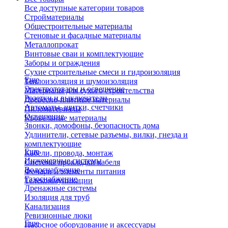
Все доступные категории товаров
Стройматериалы
Общестроительные материалы
Стеновые и фасадные материалы
Металлопрокат
Винтовые сваи и комплектующие
Заборы и ограждения
Сухие строительные смеси и гидроизоляция
Еще
Теплоизоляция и шумоизоляция
Электротовары и освещение
Материалы для сухого строительства
Розетки и выключатели
Древесно-плитные материалы
Автоматы, щитки, счетчики
Пиломатериалы
Освещение
Кровельные материалы
Звонки, домофоны, безопасность дома
Удлинители, сетевые разъемы, вилки, гнезда и
комплектующие
Еще
Кабели, провода, монтаж
Инженерные системы
Системы прокладки кабеля
Водоснабжение
Фонари и элементы питания
Газоснабжение
Телекоммуникации
Дренажные системы
Изоляция для труб
Канализация
Ревизионные люки
Еще
Насосное оборудование и аксессуары