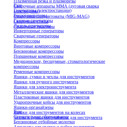
Плазменная резка и плазморезы
Еще
Сварочные аппараты ММА (дуговая сварка
Генераторы (электростанции)
электродами)
Бензогенераторы
Сварочные полуавтоматы (MIG-MAG)
Газовые генераторы
Сварочные столы
Дизель генераторы
Сварочные тракторы
Инверторные генераторы
Сварочные генераторы
Компрессоры
Винтовые компрессоры
Бензиновые компрессоры
Поршневые компрессоры
Медицинские, бесшумные, стоматологические
компрессоры
Ременные компрессоры
Ящики, сумки и чехлы для инструментов
Ящики для ручного инструмента
Ящики для электроинструмента
Металлические ящики для инструментов
Пластиковые ящики для инструментов
Ударопрочные кейсы для инструментов
Ящики-органайзеры
Еще
Ящики для инструментов на колесах
Строительное оборудование
Чехлы и сумки органайзеры для инструмента
Бензиновые отбойные молотки
Аппараты для сварки и пайки полимеров