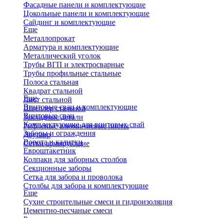
Фасадные панели и комплектующие
Цокольные панели и комплектующие
Сайдинг и комплектующие
Еще
Металлопрокат
Арматура и комплектующие
Металлический уголок
Трубы ВГП и электросварные
Трубы профильные стальные
Полоса стальная
Квадрат стальной
Еще
Лист стальной
Винтовые сваи и комплектующие
Швеллер стальной
Винтовые сваи
Закладные детали
Комплектующие для винтовых свай
Рифленые алюминиевые листы
Заборы и ограждения
Двутавр
Ворота и калитки
Сетки армирующие
Евроштакетник
Колпаки для заборных столбов
Секционные заборы
Сетка для забора и проволока
Столбы для забора и комплектующие
Еще
Сухие строительные смеси и гидроизоляция
Цементно-песчаные смеси