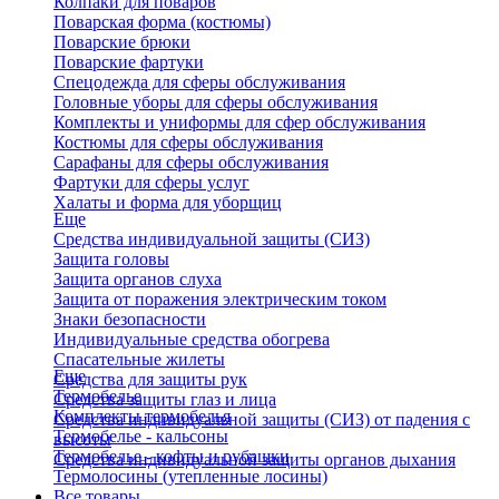
Колпаки для поваров
Поварская форма (костюмы)
Поварские брюки
Поварские фартуки
Спецодежда для сферы обслуживания
Головные уборы для сферы обслуживания
Комплекты и униформы для сфер обслуживания
Костюмы для сферы обслуживания
Сарафаны для сферы обслуживания
Фартуки для сферы услуг
Халаты и форма для уборщиц
Еще
Средства индивидуальной защиты (СИЗ)
Защита головы
Защита органов слуха
Защита от поражения электрическим током
Знаки безопасности
Индивидуальные средства обогрева
Спасательные жилеты
Еще
Средства для защиты рук
Термобелье
Средства защиты глаз и лица
Комплекты термобелья
Средства индивидуальной защиты (СИЗ) от падения с
Термобелье - кальсоны
высоты
Термобелье - кофты и рубашки
Средства индивидуальной защиты органов дыхания
Термолосины (утепленные лосины)
Все товары