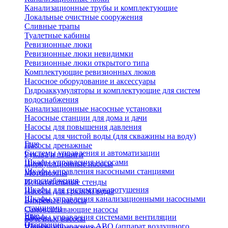
Канализационные трубы и комплектующие
Локальные очистные сооружения
Сливные трапы
Туалетные кабины
Ревизионные люки
Ревизионные люки невидимки
Ревизионные люки открытого типа
Комплектующие ревизионных люков
Насосное оборудование и аксессуары
Гидроаккумуляторы и комплектующие для систем
водоснабжения
Канализационные насосные установки
Насосные станции для дома и дачи
Насосы для повышения давления
Насосы для чистой воды (для скважины на воду)
Еще
Насосы дренажные
Системы управления и автоматизации
Рукава и шланги
Шкафы управления насосами
Циркуляционные насосы
Шкафы управления насосными станциями
Мотопомпы
водоснабжения
Испытательные стенды
Шкафы для систем пожаротушения
Насосы для грязной воды
Шкафы управления канализационными насосными
Вихревые насосы
станциями
Самовсасывающие насосы
Еще
Шкафы управления системами вентиляции
Бочечные насосы
Отопление
Шкафы управления АВО (аппарат воздушного
Вибрационные насосы