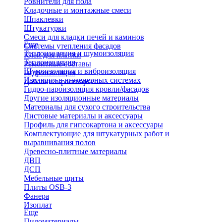
Ровнители для пола
Кладочные и монтажные смеси
Шпаклевки
Штукатурки
Смеси для кладки печей и каминов
Еще
Системы утепления фасадов
Теплоизоляция и шумоизоляция
Клей для плитки
Теплоизоляция
Ремонтные составы
Шумоизоляция и виброизоляция
Гидроизоляция
Изоляция в инженерных системах
Добавки в растворы
Гидро-пароизоляция кровли/фасадов
Другие изоляционные материалы
Материалы для сухого строительства
Листовые материалы и аксессуары
Профиль для гипсокартона и аксессуары
Комплектующие для штукатурных работ и
выравнивания полов
Древесно-плитные материалы
ДВП
ДСП
Мебельные щиты
Плиты OSB-3
Фанера
Изоплат
Еще
Пиломатериалы