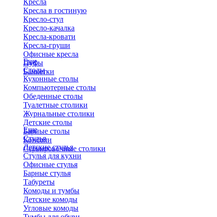
Кресла
Кресла в гостиную
Кресло-стул
Кресло-качалка
Кресла-кровати
Кресла-груши
Офисные кресла
Еще
Пуфы
Столы
Банкетки
Кухонные столы
Компьютерные столы
Обеденные столы
Туалетные столики
Журнальные столики
​Детские столы
Еще
Барные столы
Стулья
Консоли
Детские стулья
Сервировочные столики
Стулья для кухни
Офисные стулья
Барные стулья
Табуреты
Комоды и тумбы
Детские комоды
Угловые комоды
Тумбы для обуви