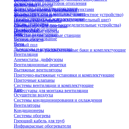
Арматура для радиаторов отопления
охлаждения)
Колодезные насосы
Арматура для систем отопления
Щиты управления тепловыми пунктами
Фекальные насосы (фекальники)
Водонагреватели и комплектующие
Шкафы НКУ (Низковольтное комплектное устройство)
Фонтанные насосы
Газовые колонки и комплектующие
Шкафы ГРЩ (Главный распределительный щит)
Промышленные насосы
Котлы отопления
Шкафы ВРУ (Вводно-распределительные устройства)
Садовые пруды и фонтаны
Радиаторы отопления
Шкафы АВР
Центробежные насосы
Еще
Решетки радиаторные
Электрические зарядные станции
Печное оборудование
Теплоноситель
Печи
Теплый пол
Дымоходы и комплектующие
Экспанзоматы, расширительные баки и комплектующие
Вентиляция
Анемостаты, диффузоры
Вентиляционные решетки
Вытяжные вентиляторы
Приточно-вытяжные установки и комплектующие
Приточные клапаны
Системы вентиляции и комплектующие
Еще
Аксессуары для монтажа вентиляции
Осушители воздуха
Системы кондиционирования и охлаждения
Вентиляторы
Кондиционеры
Системы обогрева
Греющий кабель для труб
Инфракрасные обогреватели