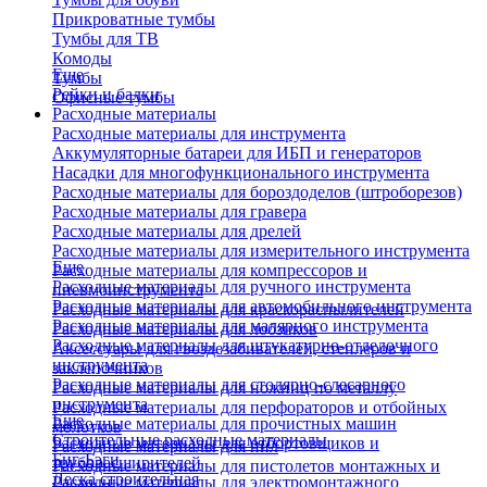
Прикроватные тумбы
Тумбы для ТВ
Комоды
Еще
Тумбы
Рейки и балки
Офисные тумбы
Расходные материалы
Расходные материалы для инструмента
Аккумуляторные батареи для ИБП и генераторов
Насадки для многофункционального инструмента
Расходные материалы для бороздоделов (штроборезов)
Расходные материалы для гравера
Расходные материалы для дрелей
Расходные материалы для измерительного инструмента
Еще
Расходные материалы для компрессоров и
Расходные материалы для ручного инструмента
пневмоинструмента
Расходные материалы для автомобильного инструмента
Расходные материалы для краскораспылителей
Расходные материалы для малярного инструмента
Расходные материалы для лобзиков
Расходные материалы для штукатурно-отделочного
Аксессуары для гвоздезабивателей, степлеров и
инструмента
заклепочников
Расходные материалы для столярно-слесарного
Расходные материалы для ножниц по металлу
инструмента
Расходные материалы для перфораторов и отбойных
Еще
Расходные материалы для прочистных машин
молотков
Строительные расходные материалы
Расходные материалы для отбортовщиков и
Расходные материалы для пил
Биг-Бэги
труборасширителей
Расходные материалы для пистолетов монтажных и
Леска строительная
Расходные материалы для электромонтажного
клеевых