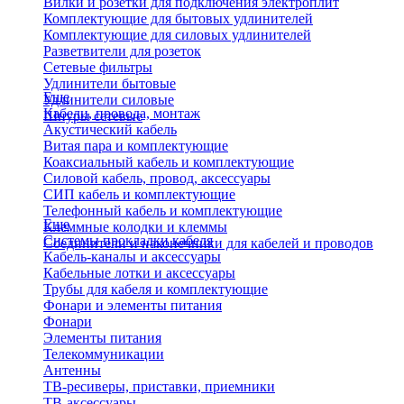
Вилки и розетки для подключения электроплит
Комплектующие для бытовых удлинителей
Комплектующие для силовых удлинителей
Разветвители для розеток
Сетевые фильтры
Удлинители бытовые
Еще
Удлинители силовые
Кабели, провода, монтаж
Шнуры сетевые
Акустический кабель
Витая пара и комплектующие
Коаксиальный кабель и комплектующие
Силовой кабель, провод, аксессуары
СИП кабель и комплектующие
Телефонный кабель и комплектующие
Еще
Клеммные колодки и клеммы
Системы прокладки кабеля
Соединители и наконечники для кабелей и проводов
Кабель-каналы и аксессуары
Кабельные лотки и аксессуары
Трубы для кабеля и комплектующие
Фонари и элементы питания
Фонари
Элементы питания
Телекоммуникации
Антенны
ТВ-ресиверы, приставки, приемники
ТВ-аксессуары