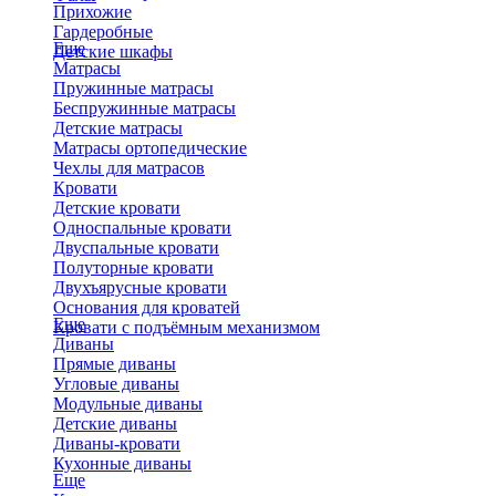
Прихожие
Гардеробные
Еще
Детские шкафы
Матрасы
Пружинные матрасы
Беспружинные матрасы
Детские матрасы
Матрасы ортопедические
Чехлы для матрасов
Кровати
Детские кровати
Односпальные кровати
Двуспальные кровати
Полуторные кровати
Двухъярусные кровати
Основания для кроватей
Еще
Кровати с подъёмным механизмом
Диваны
Прямые диваны
Угловые диваны
Модульные диваны
Детские диваны
Диваны-кровати
Кухонные диваны
Еще