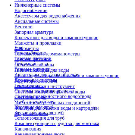
Инженерные системы
Водоснабжение
Аксессуары для водоснабжения
Аксиальные системы
Вентили
Запорная арматура
Коллекторы для воды и комплектующие
Манжеты и прокладки
Еще
Манометры
Газоснабжение
Термометры и термоманометры
Газовые счетчики
Трубы и фитинги
Газовые шланги
Обратные клапаны
Газовые фитинги
Гибкая подводка для воды
Аксессуары для газоснабжения
Шланги для стиральных машин и комплектующие
Дренажные системы
Редукторы давления
Геоматериалы
Сантехнический инструмент
Системы закрытого дренажа
Системы контроля протечки воды
Система поверхностного водоотвода
Счетчики воды
Трубы двустенные
Уплотнители резьбовых соединений
Изоляция для труб
Фильтры для очистки воды и картриджи
Звукоизоляция для труб
Шаровые краны
Теплоизоляция для труб
Комплектующие и средства для монтажа
Канализация
Канализационные люки