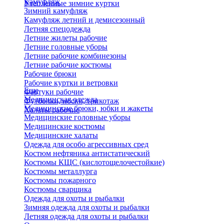
Камуфляж
Утепленные зимние куртки
Зимний камуфляж
Камуфляж летний и демисезонный
Летняя спецодежда
Летние жилеты рабочие
Летние головные уборы
Летние рабочие комбинезоны
Летние рабочие костюмы
Рабочие брюки
Рабочие куртки и ветровки
Еще
Фартуки рабочие
Медицинская одежда
Футболки, носки, трикотаж
Медицинские брюки, юбки и жакеты
Халаты рабочие
Медицинские головные уборы
Медицинские костюмы
Медицинские халаты
Одежда для особо агрессивных сред
Костюм нефтяника антистатический
Костюмы КЩС (кислотощелочестойкие)
Костюмы металлурга
Костюмы пожарного
Костюмы сварщика
Одежда для охоты и рыбалки
Зимняя одежда для охоты и рыбалки
Летняя одежда для охоты и рыбалки