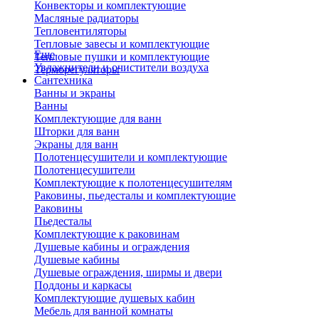
Конвекторы и комплектующие
Масляные радиаторы
Тепловентиляторы
Тепловые завесы и комплектующие
Еще
Тепловые пушки и комплектующие
Увлажнители и очистители воздуха
Терморегуляторы
Сантехника
Ванны и экраны
Ванны
Комплектующие для ванн
Шторки для ванн
Экраны для ванн
Полотенцесушители и комплектующие
Полотенцесушители
Комплектующие к полотенцесушителям
Раковины, пьедесталы и комплектующие
Раковины
Пьедесталы
Комплектующие к раковинам
Душевые кабины и ограждения
Душевые кабины
Душевые ограждения, ширмы и двери
Поддоны и каркасы
Комплектующие душевых кабин
Мебель для ванной комнаты