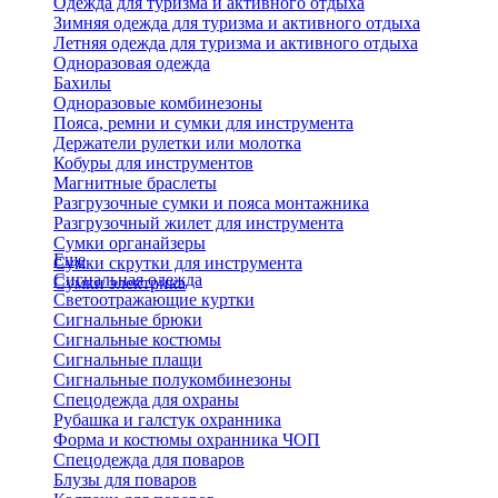
Одежда для туризма и активного отдыха
Зимняя одежда для туризма и активного отдыха
Летняя одежда для туризма и активного отдыха
Одноразовая одежда
Бахилы
Одноразовые комбинезоны
Пояса, ремни и сумки для инструмента
Держатели рулетки или молотка
Кобуры для инструментов
Магнитные браслеты
Разгрузочные сумки и пояса монтажника
Разгрузочный жилет для инструмента
Сумки органайзеры
Еще
Сумки скрутки для инструмента
Сигнальная одежда
Сумки электрика
Светоотражающие куртки
Сигнальные брюки
Сигнальные костюмы
Сигнальные плащи
Сигнальные полукомбинезоны
Спецодежда для охраны
Рубашка и галстук охранника
Форма и костюмы охранника ЧОП
Спецодежда для поваров
Блузы для поваров