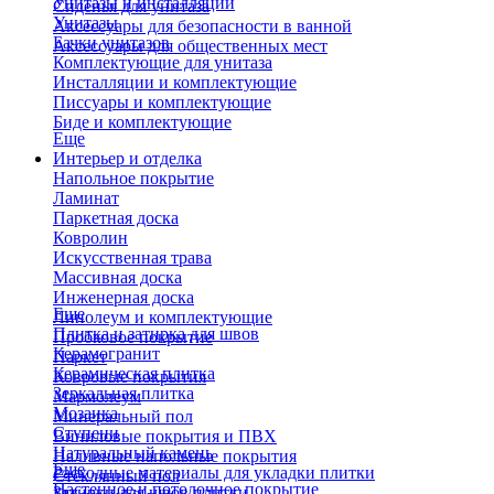
Унитазы и инсталляции
Сиденья для унитаза
Унитазы
Аксессуары для безопасности в ванной
Бачки унитазов
Аксессуары для общественных мест
Комплектующие для унитаза
Инсталляции и комплектующие
Писсуары и комплектующие
Биде и комплектующие
Еще
Интерьер и отделка
Напольное покрытие
Ламинат
Паркетная доска
Ковролин
Искусственная трава
Массивная доска
Инженерная доска
Еще
Линолеум и комплектующие
Плитка и затирка для швов
Пробковое покрытие
Керамогранит
Паркет
Керамическая плитка
Ковровые покрытия
Зеркальная плитка
Мармолеум
Мозаика
Минеральный пол
Ступени
Виниловые покрытия и ПВХ
Натуральный камень
Наливные напольные покрытия
Еще
Расходные материалы для укладки плитки
Стеклянный пол
Настенное и потолочное покрытие
Затирки для швов плитки