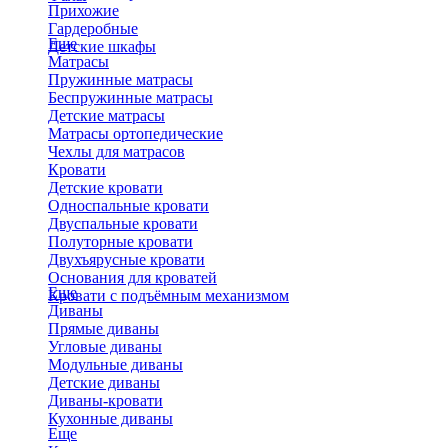
Прихожие
Гардеробные
Еще
Детские шкафы
Матрасы
Пружинные матрасы
Беспружинные матрасы
Детские матрасы
Матрасы ортопедические
Чехлы для матрасов
Кровати
Детские кровати
Односпальные кровати
Двуспальные кровати
Полуторные кровати
Двухъярусные кровати
Основания для кроватей
Еще
Кровати с подъёмным механизмом
Диваны
Прямые диваны
Угловые диваны
Модульные диваны
Детские диваны
Диваны-кровати
Кухонные диваны
Еще