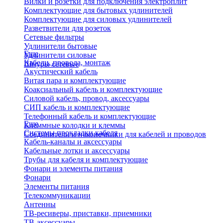
Вилки и розетки для подключения электроплит
Комплектующие для бытовых удлинителей
Комплектующие для силовых удлинителей
Разветвители для розеток
Сетевые фильтры
Удлинители бытовые
Еще
Удлинители силовые
Кабели, провода, монтаж
Шнуры сетевые
Акустический кабель
Витая пара и комплектующие
Коаксиальный кабель и комплектующие
Силовой кабель, провод, аксессуары
СИП кабель и комплектующие
Телефонный кабель и комплектующие
Еще
Клеммные колодки и клеммы
Системы прокладки кабеля
Соединители и наконечники для кабелей и проводов
Кабель-каналы и аксессуары
Кабельные лотки и аксессуары
Трубы для кабеля и комплектующие
Фонари и элементы питания
Фонари
Элементы питания
Телекоммуникации
Антенны
ТВ-ресиверы, приставки, приемники
ТВ-аксессуары