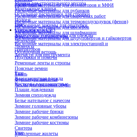
Мешки для строительного мусора
инструмента
Расходные материалы для реноваторов и МФИ
Монтажные клинья
Расходные материалы для рубанков
Остальные расходники для стройки
Расходные материалы для сварочных работ
Пологи
Расходные материалы для термовоздуходувок (фенов)
Еще
Пружинные зажимы для опалубки
Расходные материалы для фрезеров
Спецодежда и СИЗ
Укрывная пленка
Расходные материалы для шлифмашин
Аксессуары и материалы для одежды
Фиксаторы для арматуры
Расходные материалы для шуруповертов и гайковертов
Ледоходы
Расходные материалы для электростанций и
Люверсы
генераторов
Обтирочная ветошь
Запчасти для инструмента
Подтяжки и помочи
Ременные ленты и стропы
Поясные ремни
Еще
Ткань
Влагозащитная одежда
Фурнитура швейная
Костюмы влагозащитные
Чехлы для хранения обуви
Плащи дождевики
Зимняя спецодежда
Белье нательное с начесом
Зимние головные уборы
Зимние рабочие брюки
Зимние рабочие комбинезоны
Зимние рабочие костюмы
Свитера
Еще
Утепленные жилеты