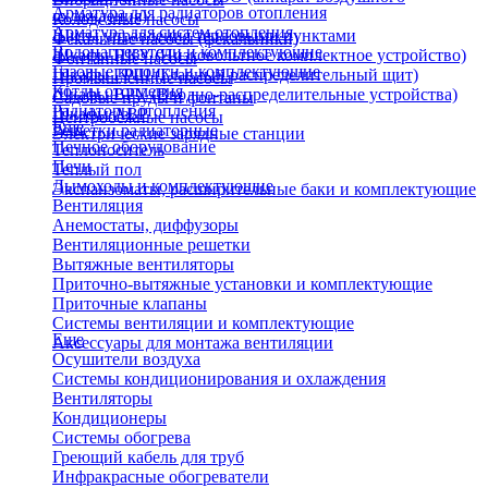
Арматура для радиаторов отопления
охлаждения)
Колодезные насосы
Арматура для систем отопления
Щиты управления тепловыми пунктами
Фекальные насосы (фекальники)
Водонагреватели и комплектующие
Шкафы НКУ (Низковольтное комплектное устройство)
Фонтанные насосы
Газовые колонки и комплектующие
Шкафы ГРЩ (Главный распределительный щит)
Промышленные насосы
Котлы отопления
Шкафы ВРУ (Вводно-распределительные устройства)
Садовые пруды и фонтаны
Радиаторы отопления
Шкафы АВР
Центробежные насосы
Еще
Решетки радиаторные
Электрические зарядные станции
Печное оборудование
Теплоноситель
Печи
Теплый пол
Дымоходы и комплектующие
Экспанзоматы, расширительные баки и комплектующие
Вентиляция
Анемостаты, диффузоры
Вентиляционные решетки
Вытяжные вентиляторы
Приточно-вытяжные установки и комплектующие
Приточные клапаны
Системы вентиляции и комплектующие
Еще
Аксессуары для монтажа вентиляции
Осушители воздуха
Системы кондиционирования и охлаждения
Вентиляторы
Кондиционеры
Системы обогрева
Греющий кабель для труб
Инфракрасные обогреватели