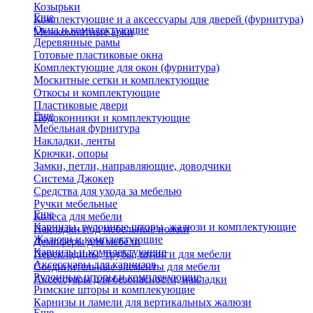
Козырьки
Еще
Комплектующие и а аксессуары для дверей (фурнитура)
Окна и комплектующие
Межкомнатные арки
Деревянные рамы
Готовые пластиковые окна
Комплектующие для окон (фурнитура)
Москитные сетки и комплектующие
Откосы и комплектующие
Пластиковые двери
Еще
Подоконники и комплектующие
Мебельная фурнитура
Накладки, ленты
Крючки, опоры
Замки, петли, направляющие, доводчики
Система Джокер
Средства для ухода за мебелью
Ручки мебельные
Еще
Колеса для мебели
Карнизы, рулонные шторы, жалюзи и комплектующие
Накладки под мебельные ножки
Жалюзи и комплектующие
Демпферы для мебели
Карнизы и комплектующие
Перекладины, трубы, штанги для мебели
Аксессуары для карнизов
Соединительные элементы для мебели
Рулонные шторы и комплекующие
Аксессуары для безопасности, накладки
Римские шторы и комплекующие
Карнизы и ламели для вертикальных жалюзи
Еще