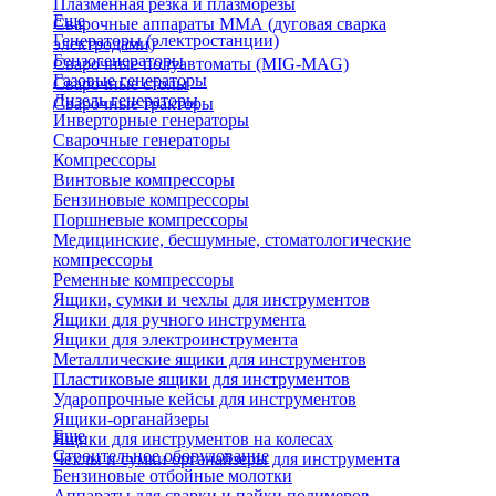
Плазменная резка и плазморезы
Еще
Сварочные аппараты ММА (дуговая сварка
Генераторы (электростанции)
электродами)
Бензогенераторы
Сварочные полуавтоматы (MIG-MAG)
Газовые генераторы
Сварочные столы
Дизель генераторы
Сварочные тракторы
Инверторные генераторы
Сварочные генераторы
Компрессоры
Винтовые компрессоры
Бензиновые компрессоры
Поршневые компрессоры
Медицинские, бесшумные, стоматологические
компрессоры
Ременные компрессоры
Ящики, сумки и чехлы для инструментов
Ящики для ручного инструмента
Ящики для электроинструмента
Металлические ящики для инструментов
Пластиковые ящики для инструментов
Ударопрочные кейсы для инструментов
Ящики-органайзеры
Еще
Ящики для инструментов на колесах
Строительное оборудование
Чехлы и сумки органайзеры для инструмента
Бензиновые отбойные молотки
Аппараты для сварки и пайки полимеров