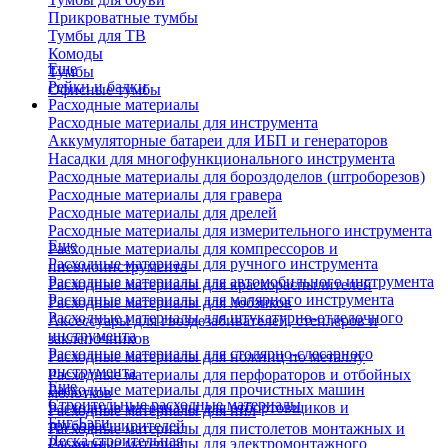
Прикроватные тумбы
Тумбы для ТВ
Комоды
Еще
Тумбы
Рейки и балки
Офисные тумбы
Расходные материалы
Расходные материалы для инструмента
Аккумуляторные батареи для ИБП и генераторов
Насадки для многофункционального инструмента
Расходные материалы для бороздоделов (штроборезов)
Расходные материалы для гравера
Расходные материалы для дрелей
Расходные материалы для измерительного инструмента
Еще
Расходные материалы для компрессоров и
Расходные материалы для ручного инструмента
пневмоинструмента
Расходные материалы для автомобильного инструмента
Расходные материалы для краскораспылителей
Расходные материалы для малярного инструмента
Расходные материалы для лобзиков
Расходные материалы для штукатурно-отделочного
Аксессуары для гвоздезабивателей, степлеров и
инструмента
заклепочников
Расходные материалы для столярно-слесарного
Расходные материалы для ножниц по металлу
инструмента
Расходные материалы для перфораторов и отбойных
Еще
Расходные материалы для прочистных машин
молотков
Строительные расходные материалы
Расходные материалы для отбортовщиков и
Расходные материалы для пил
Биг-Бэги
труборасширителей
Расходные материалы для пистолетов монтажных и
Леска строительная
Расходные материалы для электромонтажного
клеевых