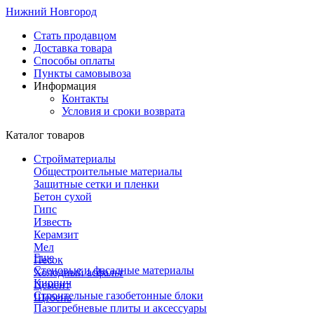
Нижний Новгород
Стать продавцом
Доставка товара
Способы оплаты
Пункты самовывоза
Информация
Контакты
Условия и сроки возврата
Каталог товаров
Стройматериалы
Общестроительные материалы
Защитные сетки и пленки
Бетон сухой
Гипс
Известь
Керамзит
Мел
Еще
Песок
Стеновые и фасадные материалы
Холодный асфальт
Кирпич
Цемент
Строительные газобетонные блоки
Щебень
Пазогребневые плиты и аксессуары