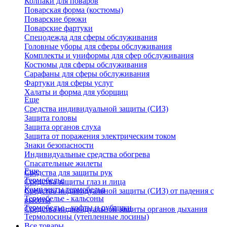
Колпаки для поваров
Поварская форма (костюмы)
Поварские брюки
Поварские фартуки
Спецодежда для сферы обслуживания
Головные уборы для сферы обслуживания
Комплекты и униформы для сфер обслуживания
Костюмы для сферы обслуживания
Сарафаны для сферы обслуживания
Фартуки для сферы услуг
Халаты и форма для уборщиц
Еще
Средства индивидуальной защиты (СИЗ)
Защита головы
Защита органов слуха
Защита от поражения электрическим током
Знаки безопасности
Индивидуальные средства обогрева
Спасательные жилеты
Еще
Средства для защиты рук
Термобелье
Средства защиты глаз и лица
Комплекты термобелья
Средства индивидуальной защиты (СИЗ) от падения с
Термобелье - кальсоны
высоты
Термобелье - кофты и рубашки
Средства индивидуальной защиты органов дыхания
Термолосины (утепленные лосины)
Все товары