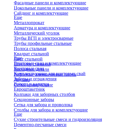
Фасадные панели и комплектующие
Цокольные панели и комплектующие
Сайдинг и комплектующие
Еще
Металлопрокат
Арматура и комплектующие
Металлический уголок
Трубы ВГП и электросварные
Трубы профильные стальные
Полоса стальная
Квадрат стальной
Еще
Лист стальной
Винтовые сваи и комплектующие
Швеллер стальной
Винтовые сваи
Закладные детали
Комплектующие для винтовых свай
Рифленые алюминиевые листы
Заборы и ограждения
Двутавр
Ворота и калитки
Сетки армирующие
Евроштакетник
Колпаки для заборных столбов
Секционные заборы
Сетка для забора и проволока
Столбы для забора и комплектующие
Еще
Сухие строительные смеси и гидроизоляция
Цементно-песчаные смеси