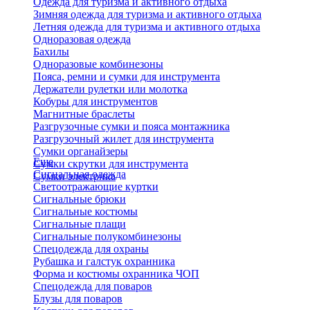
Одежда для туризма и активного отдыха
Зимняя одежда для туризма и активного отдыха
Летняя одежда для туризма и активного отдыха
Одноразовая одежда
Бахилы
Одноразовые комбинезоны
Пояса, ремни и сумки для инструмента
Держатели рулетки или молотка
Кобуры для инструментов
Магнитные браслеты
Разгрузочные сумки и пояса монтажника
Разгрузочный жилет для инструмента
Сумки органайзеры
Еще
Сумки скрутки для инструмента
Сигнальная одежда
Сумки электрика
Светоотражающие куртки
Сигнальные брюки
Сигнальные костюмы
Сигнальные плащи
Сигнальные полукомбинезоны
Спецодежда для охраны
Рубашка и галстук охранника
Форма и костюмы охранника ЧОП
Спецодежда для поваров
Блузы для поваров