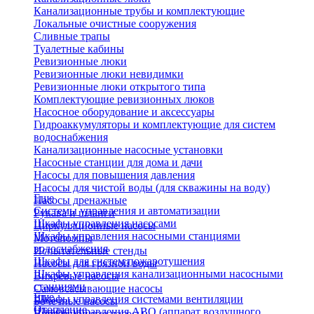
Канализационные трубы и комплектующие
Локальные очистные сооружения
Сливные трапы
Туалетные кабины
Ревизионные люки
Ревизионные люки невидимки
Ревизионные люки открытого типа
Комплектующие ревизионных люков
Насосное оборудование и аксессуары
Гидроаккумуляторы и комплектующие для систем
водоснабжения
Канализационные насосные установки
Насосные станции для дома и дачи
Насосы для повышения давления
Насосы для чистой воды (для скважины на воду)
Еще
Насосы дренажные
Системы управления и автоматизации
Рукава и шланги
Шкафы управления насосами
Циркуляционные насосы
Шкафы управления насосными станциями
Мотопомпы
водоснабжения
Испытательные стенды
Шкафы для систем пожаротушения
Насосы для грязной воды
Шкафы управления канализационными насосными
Вихревые насосы
станциями
Самовсасывающие насосы
Еще
Шкафы управления системами вентиляции
Бочечные насосы
Отопление
Шкафы управления АВО (аппарат воздушного
Вибрационные насосы