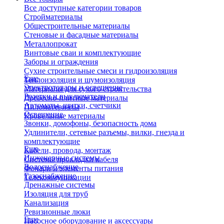
Все доступные категории товаров
Стройматериалы
Общестроительные материалы
Стеновые и фасадные материалы
Металлопрокат
Винтовые сваи и комплектующие
Заборы и ограждения
Сухие строительные смеси и гидроизоляция
Еще
Теплоизоляция и шумоизоляция
Электротовары и освещение
Материалы для сухого строительства
Розетки и выключатели
Древесно-плитные материалы
Автоматы, щитки, счетчики
Пиломатериалы
Освещение
Кровельные материалы
Звонки, домофоны, безопасность дома
Удлинители, сетевые разъемы, вилки, гнезда и
комплектующие
Еще
Кабели, провода, монтаж
Инженерные системы
Системы прокладки кабеля
Водоснабжение
Фонари и элементы питания
Газоснабжение
Телекоммуникации
Дренажные системы
Изоляция для труб
Канализация
Ревизионные люки
Еще
Насосное оборудование и аксессуары