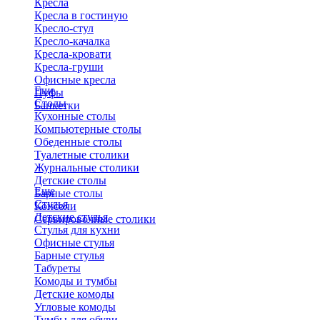
Кресла
Кресла в гостиную
Кресло-стул
Кресло-качалка
Кресла-кровати
Кресла-груши
Офисные кресла
Еще
Пуфы
Столы
Банкетки
Кухонные столы
Компьютерные столы
Обеденные столы
Туалетные столики
Журнальные столики
​Детские столы
Еще
Барные столы
Стулья
Консоли
Детские стулья
Сервировочные столики
Стулья для кухни
Офисные стулья
Барные стулья
Табуреты
Комоды и тумбы
Детские комоды
Угловые комоды
Тумбы для обуви