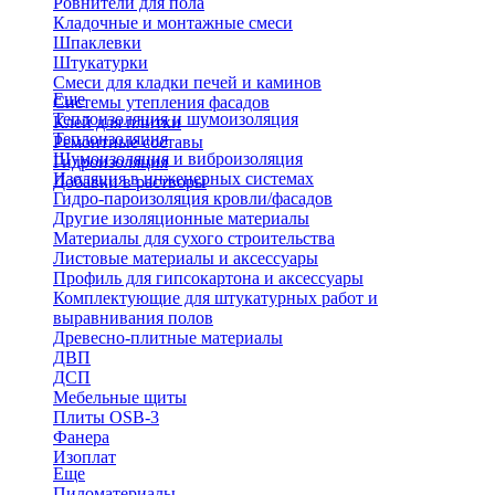
Ровнители для пола
Кладочные и монтажные смеси
Шпаклевки
Штукатурки
Смеси для кладки печей и каминов
Еще
Системы утепления фасадов
Теплоизоляция и шумоизоляция
Клей для плитки
Теплоизоляция
Ремонтные составы
Шумоизоляция и виброизоляция
Гидроизоляция
Изоляция в инженерных системах
Добавки в растворы
Гидро-пароизоляция кровли/фасадов
Другие изоляционные материалы
Материалы для сухого строительства
Листовые материалы и аксессуары
Профиль для гипсокартона и аксессуары
Комплектующие для штукатурных работ и
выравнивания полов
Древесно-плитные материалы
ДВП
ДСП
Мебельные щиты
Плиты OSB-3
Фанера
Изоплат
Еще
Пиломатериалы