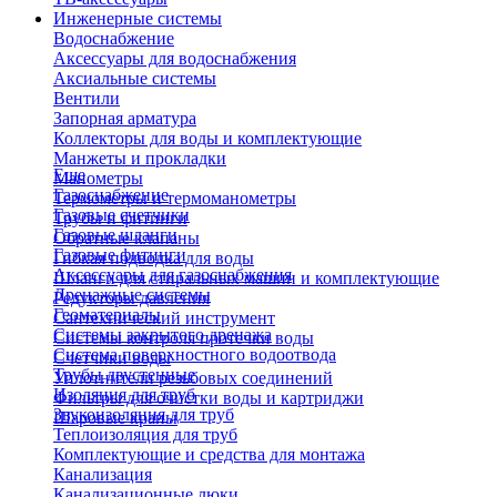
Инженерные системы
Водоснабжение
Аксессуары для водоснабжения
Аксиальные системы
Вентили
Запорная арматура
Коллекторы для воды и комплектующие
Манжеты и прокладки
Еще
Манометры
Газоснабжение
Термометры и термоманометры
Газовые счетчики
Трубы и фитинги
Газовые шланги
Обратные клапаны
Газовые фитинги
Гибкая подводка для воды
Аксессуары для газоснабжения
Шланги для стиральных машин и комплектующие
Дренажные системы
Редукторы давления
Геоматериалы
Сантехнический инструмент
Системы закрытого дренажа
Системы контроля протечки воды
Система поверхностного водоотвода
Счетчики воды
Трубы двустенные
Уплотнители резьбовых соединений
Изоляция для труб
Фильтры для очистки воды и картриджи
Звукоизоляция для труб
Шаровые краны
Теплоизоляция для труб
Комплектующие и средства для монтажа
Канализация
Канализационные люки