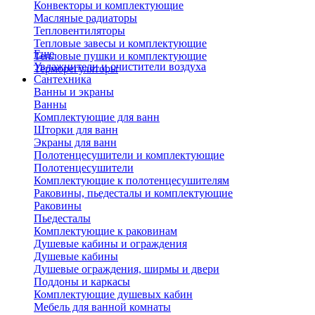
Конвекторы и комплектующие
Масляные радиаторы
Тепловентиляторы
Тепловые завесы и комплектующие
Еще
Тепловые пушки и комплектующие
Увлажнители и очистители воздуха
Терморегуляторы
Сантехника
Ванны и экраны
Ванны
Комплектующие для ванн
Шторки для ванн
Экраны для ванн
Полотенцесушители и комплектующие
Полотенцесушители
Комплектующие к полотенцесушителям
Раковины, пьедесталы и комплектующие
Раковины
Пьедесталы
Комплектующие к раковинам
Душевые кабины и ограждения
Душевые кабины
Душевые ограждения, ширмы и двери
Поддоны и каркасы
Комплектующие душевых кабин
Мебель для ванной комнаты