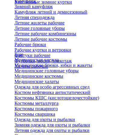
Камуфляж
Утепленные зимние куртки
Зимний камуфляж
Камуфляж летний и демисезонный
Летняя спецодежда
Летние жилеты рабочие
Летние головные уборы
Летние рабочие комбинезоны
Летние рабочие костюмы
Рабочие брюки
Рабочие куртки и ветровки
Еще
Фартуки рабочие
Медицинская одежда
Футболки, носки, трикотаж
Медицинские брюки, юбки и жакеты
Халаты рабочие
Медицинские головные уборы
Медицинские костюмы
Медицинские халаты
Одежда для особо агрессивных сред
Костюм нефтяника антистатический
Костюмы КЩС (кислотощелочестойкие)
Костюмы металлурга
Костюмы пожарного
Костюмы сварщика
Одежда для охоты и рыбалки
Зимняя одежда для охоты и рыбалки
Летняя одежда для охоты и рыбалки