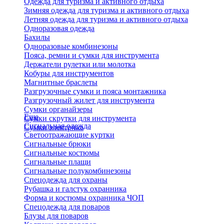
Одежда для туризма и активного отдыха
Зимняя одежда для туризма и активного отдыха
Летняя одежда для туризма и активного отдыха
Одноразовая одежда
Бахилы
Одноразовые комбинезоны
Пояса, ремни и сумки для инструмента
Держатели рулетки или молотка
Кобуры для инструментов
Магнитные браслеты
Разгрузочные сумки и пояса монтажника
Разгрузочный жилет для инструмента
Сумки органайзеры
Еще
Сумки скрутки для инструмента
Сигнальная одежда
Сумки электрика
Светоотражающие куртки
Сигнальные брюки
Сигнальные костюмы
Сигнальные плащи
Сигнальные полукомбинезоны
Спецодежда для охраны
Рубашка и галстук охранника
Форма и костюмы охранника ЧОП
Спецодежда для поваров
Блузы для поваров