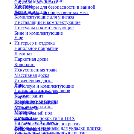
Унитазы и инсталляции
Сиденья для унитаза
Унитазы
Аксессуары для безопасности в ванной
Бачки унитазов
Аксессуары для общественных мест
Комплектующие для унитаза
Инсталляции и комплектующие
Писсуары и комплектующие
Биде и комплектующие
Еще
Интерьер и отделка
Напольное покрытие
Ламинат
Паркетная доска
Ковролин
Искусственная трава
Массивная доска
Инженерная доска
Еще
Линолеум и комплектующие
Плитка и затирка для швов
Пробковое покрытие
Керамогранит
Паркет
Керамическая плитка
Ковровые покрытия
Зеркальная плитка
Мармолеум
Мозаика
Минеральный пол
Ступени
Виниловые покрытия и ПВХ
Натуральный камень
Наливные напольные покрытия
Еще
Расходные материалы для укладки плитки
Стеклянный пол
Настенное и потолочное покрытие
Затирки для швов плитки