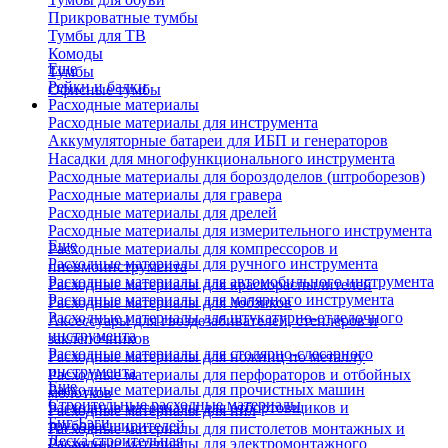
Прикроватные тумбы
Тумбы для ТВ
Комоды
Еще
Тумбы
Рейки и балки
Офисные тумбы
Расходные материалы
Расходные материалы для инструмента
Аккумуляторные батареи для ИБП и генераторов
Насадки для многофункционального инструмента
Расходные материалы для бороздоделов (штроборезов)
Расходные материалы для гравера
Расходные материалы для дрелей
Расходные материалы для измерительного инструмента
Еще
Расходные материалы для компрессоров и
Расходные материалы для ручного инструмента
пневмоинструмента
Расходные материалы для автомобильного инструмента
Расходные материалы для краскораспылителей
Расходные материалы для малярного инструмента
Расходные материалы для лобзиков
Расходные материалы для штукатурно-отделочного
Аксессуары для гвоздезабивателей, степлеров и
инструмента
заклепочников
Расходные материалы для столярно-слесарного
Расходные материалы для ножниц по металлу
инструмента
Расходные материалы для перфораторов и отбойных
Еще
Расходные материалы для прочистных машин
молотков
Строительные расходные материалы
Расходные материалы для отбортовщиков и
Расходные материалы для пил
Биг-Бэги
труборасширителей
Расходные материалы для пистолетов монтажных и
Леска строительная
Расходные материалы для электромонтажного
клеевых