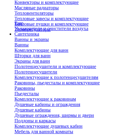
Конвекторы и комплектующие
Масляные радиаторы
Тепловентиляторы
Тепловые завесы и комплектующие
Еще
Тепловые пушки и комплектующие
Увлажнители и очистители воздуха
Терморегуляторы
Сантехника
Ванны и экраны
Ванны
Комплектующие для ванн
Шторки для ванн
Экраны для ванн
Полотенцесушители и комплектующие
Полотенцесушители
Комплектующие к полотенцесушителям
Раковины, пьедесталы и комплектующие
Раковины
Пьедесталы
Комплектующие к раковинам
Душевые кабины и ограждения
Душевые кабины
Душевые ограждения, ширмы и двери
Поддоны и каркасы
Комплектующие душевых кабин
Мебель для ванной комнаты