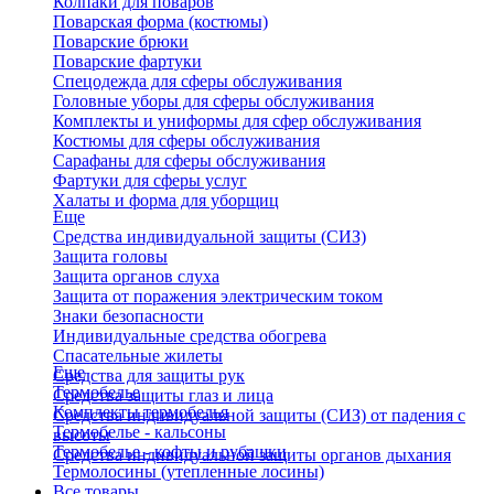
Колпаки для поваров
Поварская форма (костюмы)
Поварские брюки
Поварские фартуки
Спецодежда для сферы обслуживания
Головные уборы для сферы обслуживания
Комплекты и униформы для сфер обслуживания
Костюмы для сферы обслуживания
Сарафаны для сферы обслуживания
Фартуки для сферы услуг
Халаты и форма для уборщиц
Еще
Средства индивидуальной защиты (СИЗ)
Защита головы
Защита органов слуха
Защита от поражения электрическим током
Знаки безопасности
Индивидуальные средства обогрева
Спасательные жилеты
Еще
Средства для защиты рук
Термобелье
Средства защиты глаз и лица
Комплекты термобелья
Средства индивидуальной защиты (СИЗ) от падения с
Термобелье - кальсоны
высоты
Термобелье - кофты и рубашки
Средства индивидуальной защиты органов дыхания
Термолосины (утепленные лосины)
Все товары