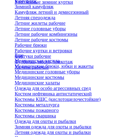
Камуфляж
Утепленные зимние куртки
Зимний камуфляж
Камуфляж летний и демисезонный
Летняя спецодежда
Летние жилеты рабочие
Летние головные уборы
Летние рабочие комбинезоны
Летние рабочие костюмы
Рабочие брюки
Рабочие куртки и ветровки
Еще
Фартуки рабочие
Медицинская одежда
Футболки, носки, трикотаж
Медицинские брюки, юбки и жакеты
Халаты рабочие
Медицинские головные уборы
Медицинские костюмы
Медицинские халаты
Одежда для особо агрессивных сред
Костюм нефтяника антистатический
Костюмы КЩС (кислотощелочестойкие)
Костюмы металлурга
Костюмы пожарного
Костюмы сварщика
Одежда для охоты и рыбалки
Зимняя одежда для охоты и рыбалки
Летняя одежда для охоты и рыбалки