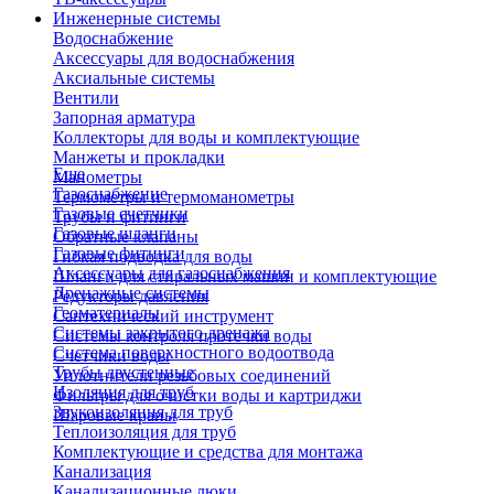
Инженерные системы
Водоснабжение
Аксессуары для водоснабжения
Аксиальные системы
Вентили
Запорная арматура
Коллекторы для воды и комплектующие
Манжеты и прокладки
Еще
Манометры
Газоснабжение
Термометры и термоманометры
Газовые счетчики
Трубы и фитинги
Газовые шланги
Обратные клапаны
Газовые фитинги
Гибкая подводка для воды
Аксессуары для газоснабжения
Шланги для стиральных машин и комплектующие
Дренажные системы
Редукторы давления
Геоматериалы
Сантехнический инструмент
Системы закрытого дренажа
Системы контроля протечки воды
Система поверхностного водоотвода
Счетчики воды
Трубы двустенные
Уплотнители резьбовых соединений
Изоляция для труб
Фильтры для очистки воды и картриджи
Звукоизоляция для труб
Шаровые краны
Теплоизоляция для труб
Комплектующие и средства для монтажа
Канализация
Канализационные люки