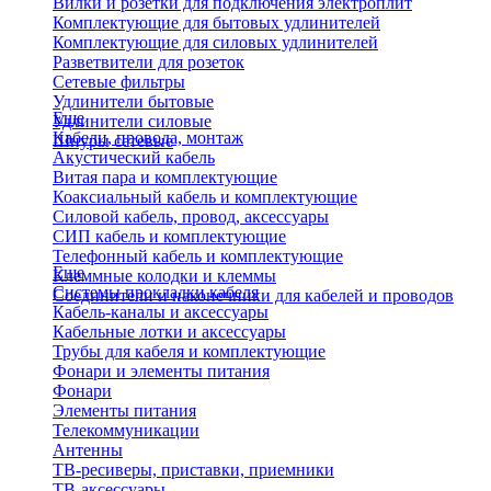
Вилки и розетки для подключения электроплит
Комплектующие для бытовых удлинителей
Комплектующие для силовых удлинителей
Разветвители для розеток
Сетевые фильтры
Удлинители бытовые
Еще
Удлинители силовые
Кабели, провода, монтаж
Шнуры сетевые
Акустический кабель
Витая пара и комплектующие
Коаксиальный кабель и комплектующие
Силовой кабель, провод, аксессуары
СИП кабель и комплектующие
Телефонный кабель и комплектующие
Еще
Клеммные колодки и клеммы
Системы прокладки кабеля
Соединители и наконечники для кабелей и проводов
Кабель-каналы и аксессуары
Кабельные лотки и аксессуары
Трубы для кабеля и комплектующие
Фонари и элементы питания
Фонари
Элементы питания
Телекоммуникации
Антенны
ТВ-ресиверы, приставки, приемники
ТВ-аксессуары