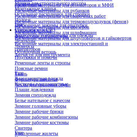
Мешки для строительного мусора
инструмента
Расходные материалы для реноваторов и МФИ
Монтажные клинья
Расходные материалы для рубанков
Остальные расходники для стройки
Расходные материалы для сварочных работ
Пологи
Расходные материалы для термовоздуходувок (фенов)
Еще
Пружинные зажимы для опалубки
Расходные материалы для фрезеров
Спецодежда и СИЗ
Укрывная пленка
Расходные материалы для шлифмашин
Аксессуары и материалы для одежды
Фиксаторы для арматуры
Расходные материалы для шуруповертов и гайковертов
Ледоходы
Расходные материалы для электростанций и
Люверсы
генераторов
Обтирочная ветошь
Запчасти для инструмента
Подтяжки и помочи
Ременные ленты и стропы
Поясные ремни
Еще
Ткань
Влагозащитная одежда
Фурнитура швейная
Костюмы влагозащитные
Чехлы для хранения обуви
Плащи дождевики
Зимняя спецодежда
Белье нательное с начесом
Зимние головные уборы
Зимние рабочие брюки
Зимние рабочие комбинезоны
Зимние рабочие костюмы
Свитера
Еще
Утепленные жилеты