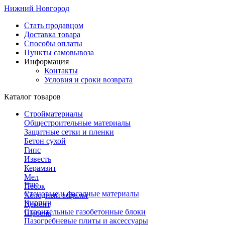
Нижний Новгород
Стать продавцом
Доставка товара
Способы оплаты
Пункты самовывоза
Информация
Контакты
Условия и сроки возврата
Каталог товаров
Стройматериалы
Общестроительные материалы
Защитные сетки и пленки
Бетон сухой
Гипс
Известь
Керамзит
Мел
Еще
Песок
Стеновые и фасадные материалы
Холодный асфальт
Кирпич
Цемент
Строительные газобетонные блоки
Щебень
Пазогребневые плиты и аксессуары