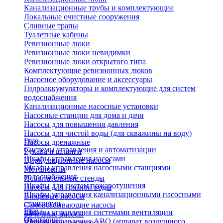
Канализационные трубы и комплектующие
Локальные очистные сооружения
Сливные трапы
Туалетные кабины
Ревизионные люки
Ревизионные люки невидимки
Ревизионные люки открытого типа
Комплектующие ревизионных люков
Насосное оборудование и аксессуары
Гидроаккумуляторы и комплектующие для систем
водоснабжения
Канализационные насосные установки
Насосные станции для дома и дачи
Насосы для повышения давления
Насосы для чистой воды (для скважины на воду)
Еще
Насосы дренажные
Системы управления и автоматизации
Рукава и шланги
Шкафы управления насосами
Циркуляционные насосы
Шкафы управления насосными станциями
Мотопомпы
водоснабжения
Испытательные стенды
Шкафы для систем пожаротушения
Насосы для грязной воды
Шкафы управления канализационными насосными
Вихревые насосы
станциями
Самовсасывающие насосы
Еще
Шкафы управления системами вентиляции
Бочечные насосы
Отопление
Шкафы управления АВО (аппарат воздушного
Вибрационные насосы