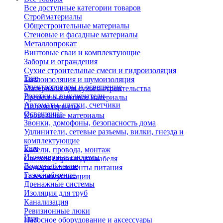
Все доступные категории товаров
Стройматериалы
Общестроительные материалы
Стеновые и фасадные материалы
Металлопрокат
Винтовые сваи и комплектующие
Заборы и ограждения
Сухие строительные смеси и гидроизоляция
Еще
Теплоизоляция и шумоизоляция
Электротовары и освещение
Материалы для сухого строительства
Розетки и выключатели
Древесно-плитные материалы
Автоматы, щитки, счетчики
Пиломатериалы
Освещение
Кровельные материалы
Звонки, домофоны, безопасность дома
Удлинители, сетевые разъемы, вилки, гнезда и
комплектующие
Еще
Кабели, провода, монтаж
Инженерные системы
Системы прокладки кабеля
Водоснабжение
Фонари и элементы питания
Газоснабжение
Телекоммуникации
Дренажные системы
Изоляция для труб
Канализация
Ревизионные люки
Еще
Насосное оборудование и аксессуары