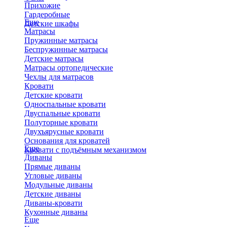
Прихожие
Гардеробные
Еще
Детские шкафы
Матрасы
Пружинные матрасы
Беспружинные матрасы
Детские матрасы
Матрасы ортопедические
Чехлы для матрасов
Кровати
Детские кровати
Односпальные кровати
Двуспальные кровати
Полуторные кровати
Двухъярусные кровати
Основания для кроватей
Еще
Кровати с подъёмным механизмом
Диваны
Прямые диваны
Угловые диваны
Модульные диваны
Детские диваны
Диваны-кровати
Кухонные диваны
Еще