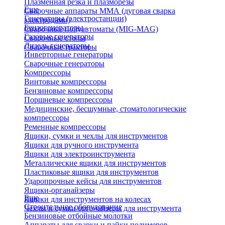
Плазменная резка и плазморезы
Еще
Сварочные аппараты ММА (дуговая сварка
Генераторы (электростанции)
электродами)
Бензогенераторы
Сварочные полуавтоматы (MIG-MAG)
Газовые генераторы
Сварочные столы
Дизель генераторы
Сварочные тракторы
Инверторные генераторы
Сварочные генераторы
Компрессоры
Винтовые компрессоры
Бензиновые компрессоры
Поршневые компрессоры
Медицинские, бесшумные, стоматологические
компрессоры
Ременные компрессоры
Ящики, сумки и чехлы для инструментов
Ящики для ручного инструмента
Ящики для электроинструмента
Металлические ящики для инструментов
Пластиковые ящики для инструментов
Ударопрочные кейсы для инструментов
Ящики-органайзеры
Еще
Ящики для инструментов на колесах
Строительное оборудование
Чехлы и сумки органайзеры для инструмента
Бензиновые отбойные молотки
Аппараты для сварки и пайки полимеров