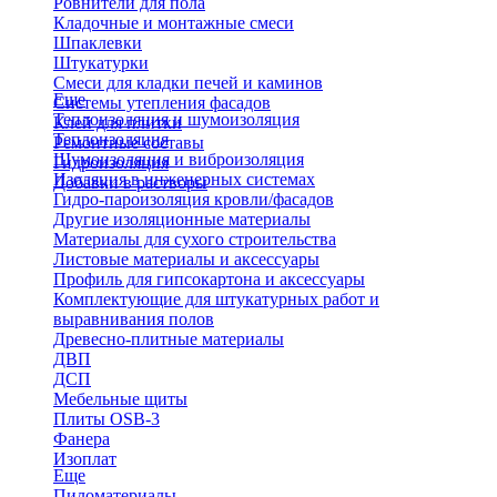
Ровнители для пола
Кладочные и монтажные смеси
Шпаклевки
Штукатурки
Смеси для кладки печей и каминов
Еще
Системы утепления фасадов
Теплоизоляция и шумоизоляция
Клей для плитки
Теплоизоляция
Ремонтные составы
Шумоизоляция и виброизоляция
Гидроизоляция
Изоляция в инженерных системах
Добавки в растворы
Гидро-пароизоляция кровли/фасадов
Другие изоляционные материалы
Материалы для сухого строительства
Листовые материалы и аксессуары
Профиль для гипсокартона и аксессуары
Комплектующие для штукатурных работ и
выравнивания полов
Древесно-плитные материалы
ДВП
ДСП
Мебельные щиты
Плиты OSB-3
Фанера
Изоплат
Еще
Пиломатериалы