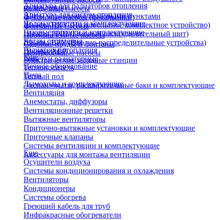
Арматура для радиаторов отопления
охлаждения)
Колодезные насосы
Арматура для систем отопления
Щиты управления тепловыми пунктами
Фекальные насосы (фекальники)
Водонагреватели и комплектующие
Шкафы НКУ (Низковольтное комплектное устройство)
Фонтанные насосы
Газовые колонки и комплектующие
Шкафы ГРЩ (Главный распределительный щит)
Промышленные насосы
Котлы отопления
Шкафы ВРУ (Вводно-распределительные устройства)
Садовые пруды и фонтаны
Радиаторы отопления
Шкафы АВР
Центробежные насосы
Еще
Решетки радиаторные
Электрические зарядные станции
Печное оборудование
Теплоноситель
Печи
Теплый пол
Дымоходы и комплектующие
Экспанзоматы, расширительные баки и комплектующие
Вентиляция
Анемостаты, диффузоры
Вентиляционные решетки
Вытяжные вентиляторы
Приточно-вытяжные установки и комплектующие
Приточные клапаны
Системы вентиляции и комплектующие
Еще
Аксессуары для монтажа вентиляции
Осушители воздуха
Системы кондиционирования и охлаждения
Вентиляторы
Кондиционеры
Системы обогрева
Греющий кабель для труб
Инфракрасные обогреватели