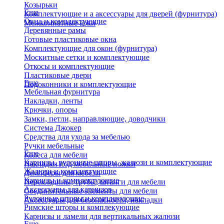
Козырьки
Еще
Комплектующие и а аксессуары для дверей (фурнитура)
Окна и комплектующие
Межкомнатные арки
Деревянные рамы
Готовые пластиковые окна
Комплектующие для окон (фурнитура)
Москитные сетки и комплектующие
Откосы и комплектующие
Пластиковые двери
Еще
Подоконники и комплектующие
Мебельная фурнитура
Накладки, ленты
Крючки, опоры
Замки, петли, направляющие, доводчики
Система Джокер
Средства для ухода за мебелью
Ручки мебельные
Еще
Колеса для мебели
Карнизы, рулонные шторы, жалюзи и комплектующие
Накладки под мебельные ножки
Жалюзи и комплектующие
Демпферы для мебели
Карнизы и комплектующие
Перекладины, трубы, штанги для мебели
Аксессуары для карнизов
Соединительные элементы для мебели
Рулонные шторы и комплекующие
Аксессуары для безопасности, накладки
Римские шторы и комплекующие
Карнизы и ламели для вертикальных жалюзи
Еще