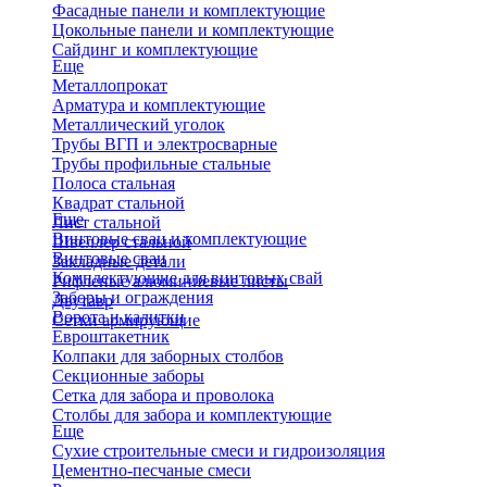
Фасадные панели и комплектующие
Цокольные панели и комплектующие
Сайдинг и комплектующие
Еще
Металлопрокат
Арматура и комплектующие
Металлический уголок
Трубы ВГП и электросварные
Трубы профильные стальные
Полоса стальная
Квадрат стальной
Еще
Лист стальной
Винтовые сваи и комплектующие
Швеллер стальной
Винтовые сваи
Закладные детали
Комплектующие для винтовых свай
Рифленые алюминиевые листы
Заборы и ограждения
Двутавр
Ворота и калитки
Сетки армирующие
Евроштакетник
Колпаки для заборных столбов
Секционные заборы
Сетка для забора и проволока
Столбы для забора и комплектующие
Еще
Сухие строительные смеси и гидроизоляция
Цементно-песчаные смеси