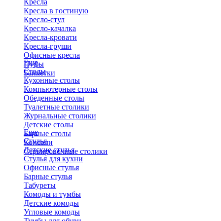
Кресла
Кресла в гостиную
Кресло-стул
Кресло-качалка
Кресла-кровати
Кресла-груши
Офисные кресла
Еще
Пуфы
Столы
Банкетки
Кухонные столы
Компьютерные столы
Обеденные столы
Туалетные столики
Журнальные столики
​Детские столы
Еще
Барные столы
Стулья
Консоли
Детские стулья
Сервировочные столики
Стулья для кухни
Офисные стулья
Барные стулья
Табуреты
Комоды и тумбы
Детские комоды
Угловые комоды
Тумбы для обуви