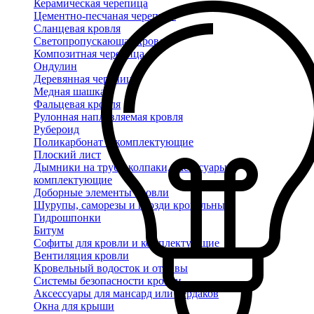
Керамическая черепица
Цементно-песчаная черепица
Сланцевая кровля
Светопропускающая кровля
Композитная черепица
Ондулин
Деревянная черепица
Медная шашка
Фальцевая кровля
Рулонная наплавляемая кровля
Рубероид
Поликарбонат и комплектующие
Плоский лист
Дымники на трубу, колпаки, аксессуары и
комплектующие
Доборные элементы кровли
Шурупы, саморезы и гвозди кровельные
Гидрошпонки
Битум
Софиты для кровли и комплектующие
Вентиляция кровли
Кровельный водосток и отливы
Системы безопасности кровли
Аксессуары для мансард или чердаков
Окна для крыши