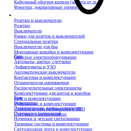
Кабельный обогрев кровли (защита от льда)
Флюгера, декоративные элементы
Розетки и выключатели
Розетки
Выключатели
Рамки для розеток и выключателей
Специальные розетки
Выключатели для бра
Монтажные коробки и комплектующие
Еще
Офисное электрооборудование
Автоматы, щитки, счетчики
Дифавтоматы и УЗО
Автоматические выключатели
Контакторы и комплектующие
Ограничители напряжения
Распределительные электрощиты
Комплектующие для щитов и коробок
Еще
Реле и комплектующие
Освещение
Рубильники и комплектующие
Электрические лампы освещения
Стабилизаторы напряжения и ИБП
Освещение помещений
Счетчики электроэнергии
Ночники и детские светильники
Трековые системы и комплектующие
Светодиодная лента и комплектующие