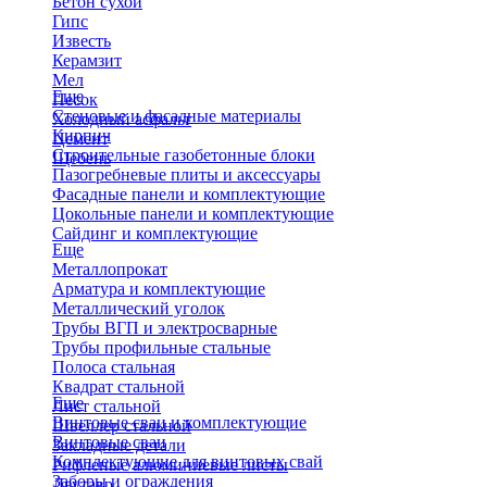
Бетон сухой
Гипс
Известь
Керамзит
Мел
Еще
Песок
Стеновые и фасадные материалы
Холодный асфальт
Кирпич
Цемент
Строительные газобетонные блоки
Щебень
Пазогребневые плиты и аксессуары
Фасадные панели и комплектующие
Цокольные панели и комплектующие
Сайдинг и комплектующие
Еще
Металлопрокат
Арматура и комплектующие
Металлический уголок
Трубы ВГП и электросварные
Трубы профильные стальные
Полоса стальная
Квадрат стальной
Еще
Лист стальной
Винтовые сваи и комплектующие
Швеллер стальной
Винтовые сваи
Закладные детали
Комплектующие для винтовых свай
Рифленые алюминиевые листы
Заборы и ограждения
Двутавр