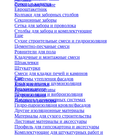
Ворота и калитки
Сетки армирующие
Евроштакетник
Колпаки для заборных столбов
Секционные заборы
Сетка для забора и проволока
Столбы для забора и комплектующие
Еще
Сухие строительные смеси и гидроизоляция
Цементно-песчаные смеси
Ровнители для пола
Кладочные и монтажные смеси
Шпаклевки
Штукатурки
Смеси для кладки печей и каминов
Еще
Системы утепления фасадов
Теплоизоляция и шумоизоляция
Клей для плитки
Теплоизоляция
Ремонтные составы
Шумоизоляция и виброизоляция
Гидроизоляция
Изоляция в инженерных системах
Добавки в растворы
Гидро-пароизоляция кровли/фасадов
Другие изоляционные материалы
Материалы для сухого строительства
Листовые материалы и аксессуары
Профиль для гипсокартона и аксессуары
Комплектующие для штукатурных работ и