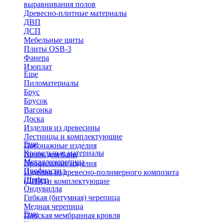
выравнивания полов
Древесно-плитные материалы
ДВП
ДСП
Мебельные щиты
Плиты OSB-3
Фанера
Изоплат
Еще
Пиломатериалы
Брус
Брусок
Вагонка
Доска
Изделия из древесины
Лестницы и комплектующие
Еще
Погонажные изделия
Кровельные материалы
Полок для бани
Металлочерепица
Профильные изделия
Профнастил
Изделия из древесно-полимерного композита
Шифер
(ДПК) и комплектующие
Ондувилла
Гибкая (битумная) черепица
Медная черепица
Еще
Плоская мембранная кровля