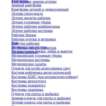
Камуфляж
Утепленные зимние куртки
Зимний камуфляж
Камуфляж летний и демисезонный
Летняя спецодежда
Летние жилеты рабочие
Летние головные уборы
Летние рабочие комбинезоны
Летние рабочие костюмы
Рабочие брюки
Рабочие куртки и ветровки
Еще
Фартуки рабочие
Медицинская одежда
Футболки, носки, трикотаж
Медицинские брюки, юбки и жакеты
Халаты рабочие
Медицинские головные уборы
Медицинские костюмы
Медицинские халаты
Одежда для особо агрессивных сред
Костюм нефтяника антистатический
Костюмы КЩС (кислотощелочестойкие)
Костюмы металлурга
Костюмы пожарного
Костюмы сварщика
Одежда для охоты и рыбалки
Зимняя одежда для охоты и рыбалки
Летняя одежда для охоты и рыбалки