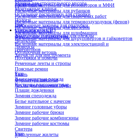
Мешки для строительного мусора
инструмента
Расходные материалы для реноваторов и МФИ
Монтажные клинья
Расходные материалы для рубанков
Остальные расходники для стройки
Расходные материалы для сварочных работ
Пологи
Расходные материалы для термовоздуходувок (фенов)
Еще
Пружинные зажимы для опалубки
Расходные материалы для фрезеров
Спецодежда и СИЗ
Укрывная пленка
Расходные материалы для шлифмашин
Аксессуары и материалы для одежды
Фиксаторы для арматуры
Расходные материалы для шуруповертов и гайковертов
Ледоходы
Расходные материалы для электростанций и
Люверсы
генераторов
Обтирочная ветошь
Запчасти для инструмента
Подтяжки и помочи
Ременные ленты и стропы
Поясные ремни
Еще
Ткань
Влагозащитная одежда
Фурнитура швейная
Костюмы влагозащитные
Чехлы для хранения обуви
Плащи дождевики
Зимняя спецодежда
Белье нательное с начесом
Зимние головные уборы
Зимние рабочие брюки
Зимние рабочие комбинезоны
Зимние рабочие костюмы
Свитера
Еще
Утепленные жилеты