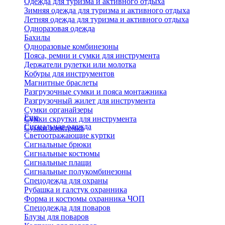
Одежда для туризма и активного отдыха
Зимняя одежда для туризма и активного отдыха
Летняя одежда для туризма и активного отдыха
Одноразовая одежда
Бахилы
Одноразовые комбинезоны
Пояса, ремни и сумки для инструмента
Держатели рулетки или молотка
Кобуры для инструментов
Магнитные браслеты
Разгрузочные сумки и пояса монтажника
Разгрузочный жилет для инструмента
Сумки органайзеры
Еще
Сумки скрутки для инструмента
Сигнальная одежда
Сумки электрика
Светоотражающие куртки
Сигнальные брюки
Сигнальные костюмы
Сигнальные плащи
Сигнальные полукомбинезоны
Спецодежда для охраны
Рубашка и галстук охранника
Форма и костюмы охранника ЧОП
Спецодежда для поваров
Блузы для поваров