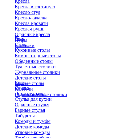
Кресла
Кресла в гостиную
Кресло-стул
Кресло-качалка
Кресла-кровати
Кресла-груши
Офисные кресла
Еще
Пуфы
Столы
Банкетки
Кухонные столы
Компьютерные столы
Обеденные столы
Туалетные столики
Журнальные столики
​Детские столы
Еще
Барные столы
Стулья
Консоли
Детские стулья
Сервировочные столики
Стулья для кухни
Офисные стулья
Барные стулья
Табуреты
Комоды и тумбы
Детские комоды
Угловые комоды
Тумбы для обуви