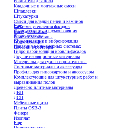
Ровнители для пола
Кладочные и монтажные смеси
Шпаклевки
Штукатурки
Смеси для кладки печей и каминов
Еще
Системы утепления фасадов
Теплоизоляция и шумоизоляция
Клей для плитки
Теплоизоляция
Ремонтные составы
Шумоизоляция и виброизоляция
Гидроизоляция
Изоляция в инженерных системах
Добавки в растворы
Гидро-пароизоляция кровли/фасадов
Другие изоляционные материалы
Материалы для сухого строительства
Листовые материалы и аксессуары
Профиль для гипсокартона и аксессуары
Комплектующие для штукатурных работ и
выравнивания полов
Древесно-плитные материалы
ДВП
ДСП
Мебельные щиты
Плиты OSB-3
Фанера
Изоплат
Еще
Пиломатериалы