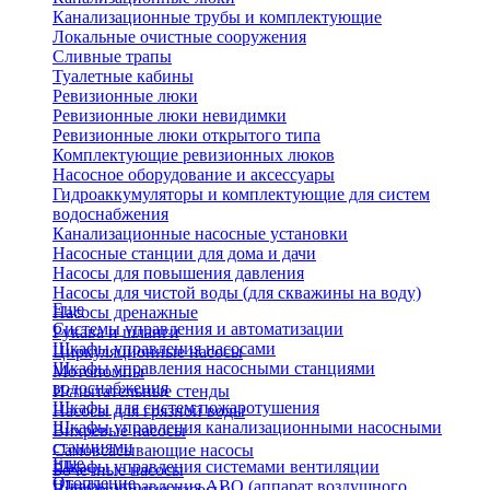
Канализационные трубы и комплектующие
Локальные очистные сооружения
Сливные трапы
Туалетные кабины
Ревизионные люки
Ревизионные люки невидимки
Ревизионные люки открытого типа
Комплектующие ревизионных люков
Насосное оборудование и аксессуары
Гидроаккумуляторы и комплектующие для систем
водоснабжения
Канализационные насосные установки
Насосные станции для дома и дачи
Насосы для повышения давления
Насосы для чистой воды (для скважины на воду)
Еще
Насосы дренажные
Системы управления и автоматизации
Рукава и шланги
Шкафы управления насосами
Циркуляционные насосы
Шкафы управления насосными станциями
Мотопомпы
водоснабжения
Испытательные стенды
Шкафы для систем пожаротушения
Насосы для грязной воды
Шкафы управления канализационными насосными
Вихревые насосы
станциями
Самовсасывающие насосы
Еще
Шкафы управления системами вентиляции
Бочечные насосы
Отопление
Шкафы управления АВО (аппарат воздушного
Вибрационные насосы