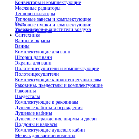
Конвекторы и комплектующие
Масляные радиаторы
Тепловентиляторы
Тепловые завесы и комплектующие
Еще
Тепловые пушки и комплектующие
Увлажнители и очистители воздуха
Терморегуляторы
Сантехника
Ванны и экраны
Ванны
Комплектующие для ванн
Шторки для ванн
Экраны для ванн
Полотенцесушители и комплектующие
Полотенцесушители
Комплектующие к полотенцесушителям
Раковины, пьедесталы и комплектующие
Раковины
Пьедесталы
Комплектующие к раковинам
Душевые кабины и ограждения
Душевые кабины
Душевые ограждения, ширмы и двери
Поддоны и каркасы
Комплектующие душевых кабин
Мебель для ванной комнаты