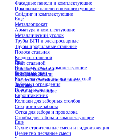
Фасадные панели и комплектующие
Цокольные панели и комплектующие
Сайдинг и комплектующие
Еще
Металлопрокат
Арматура и комплектующие
Металлический уголок
Трубы ВГП и электросварные
Трубы профильные стальные
Полоса стальная
Квадрат стальной
Еще
Лист стальной
Винтовые сваи и комплектующие
Швеллер стальной
Винтовые сваи
Закладные детали
Комплектующие для винтовых свай
Рифленые алюминиевые листы
Заборы и ограждения
Двутавр
Ворота и калитки
Сетки армирующие
Евроштакетник
Колпаки для заборных столбов
Секционные заборы
Сетка для забора и проволока
Столбы для забора и комплектующие
Еще
Сухие строительные смеси и гидроизоляция
Цементно-песчаные смеси