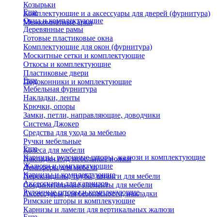
Козырьки
Еще
Комплектующие и а аксессуары для дверей (фурнитура)
Окна и комплектующие
Межкомнатные арки
Деревянные рамы
Готовые пластиковые окна
Комплектующие для окон (фурнитура)
Москитные сетки и комплектующие
Откосы и комплектующие
Пластиковые двери
Еще
Подоконники и комплектующие
Мебельная фурнитура
Накладки, ленты
Крючки, опоры
Замки, петли, направляющие, доводчики
Система Джокер
Средства для ухода за мебелью
Ручки мебельные
Еще
Колеса для мебели
Карнизы, рулонные шторы, жалюзи и комплектующие
Накладки под мебельные ножки
Жалюзи и комплектующие
Демпферы для мебели
Карнизы и комплектующие
Перекладины, трубы, штанги для мебели
Аксессуары для карнизов
Соединительные элементы для мебели
Рулонные шторы и комплекующие
Аксессуары для безопасности, накладки
Римские шторы и комплекующие
Карнизы и ламели для вертикальных жалюзи
Еще