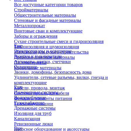
Все доступные категории товаров
Стройматериалы
Общестроительные материалы
Стеновые и фасадные материалы
Металлопрокат
Винтовые сваи и комплектующие
Заборы и ограждения
Сухие строительные смеси и гидроизоляция
Еще
Теплоизоляция и шумоизоляция
Электротовары и освещение
Материалы для сухого строительства
Розетки и выключатели
Древесно-плитные материалы
Автоматы, щитки, счетчики
Пиломатериалы
Освещение
Кровельные материалы
Звонки, домофоны, безопасность дома
Удлинители, сетевые разъемы, вилки, гнезда и
комплектующие
Еще
Кабели, провода, монтаж
Инженерные системы
Системы прокладки кабеля
Водоснабжение
Фонари и элементы питания
Газоснабжение
Телекоммуникации
Дренажные системы
Изоляция для труб
Канализация
Ревизионные люки
Еще
Насосное оборудование и аксессуары