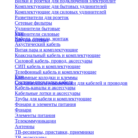
Вилки и розетки для подключения электроплит
Комплектующие для бытовых удлинителей
Комплектующие для силовых удлинителей
Разветвители для розеток
Сетевые фильтры
Удлинители бытовые
Еще
Удлинители силовые
Кабели, провода, монтаж
Шнуры сетевые
Акустический кабель
Витая пара и комплектующие
Коаксиальный кабель и комплектующие
Силовой кабель, провод, аксессуары
СИП кабель и комплектующие
Телефонный кабель и комплектующие
Еще
Клеммные колодки и клеммы
Системы прокладки кабеля
Соединители и наконечники для кабелей и проводов
Кабель-каналы и аксессуары
Кабельные лотки и аксессуары
Трубы для кабеля и комплектующие
Фонари и элементы питания
Фонари
Элементы питания
Телекоммуникации
Антенны
ТВ-ресиверы, приставки, приемники
ТВ-аксессуары