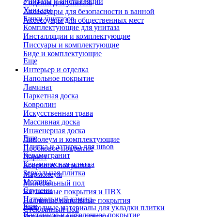
Унитазы и инсталляции
Сиденья для унитаза
Унитазы
Аксессуары для безопасности в ванной
Бачки унитазов
Аксессуары для общественных мест
Комплектующие для унитаза
Инсталляции и комплектующие
Писсуары и комплектующие
Биде и комплектующие
Еще
Интерьер и отделка
Напольное покрытие
Ламинат
Паркетная доска
Ковролин
Искусственная трава
Массивная доска
Инженерная доска
Еще
Линолеум и комплектующие
Плитка и затирка для швов
Пробковое покрытие
Керамогранит
Паркет
Керамическая плитка
Ковровые покрытия
Зеркальная плитка
Мармолеум
Мозаика
Минеральный пол
Ступени
Виниловые покрытия и ПВХ
Натуральный камень
Наливные напольные покрытия
Еще
Расходные материалы для укладки плитки
Стеклянный пол
Настенное и потолочное покрытие
Затирки для швов плитки