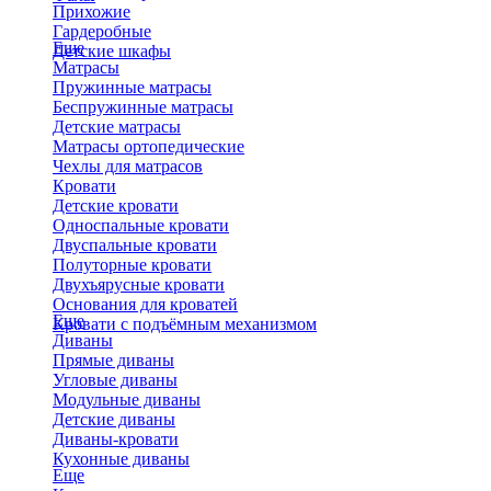
Прихожие
Гардеробные
Еще
Детские шкафы
Матрасы
Пружинные матрасы
Беспружинные матрасы
Детские матрасы
Матрасы ортопедические
Чехлы для матрасов
Кровати
Детские кровати
Односпальные кровати
Двуспальные кровати
Полуторные кровати
Двухъярусные кровати
Основания для кроватей
Еще
Кровати с подъёмным механизмом
Диваны
Прямые диваны
Угловые диваны
Модульные диваны
Детские диваны
Диваны-кровати
Кухонные диваны
Еще