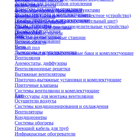
Арматура для радиаторов отопления
охлаждения)
Колодезные насосы
Арматура для систем отопления
Щиты управления тепловыми пунктами
Фекальные насосы (фекальники)
Водонагреватели и комплектующие
Шкафы НКУ (Низковольтное комплектное устройство)
Фонтанные насосы
Газовые колонки и комплектующие
Шкафы ГРЩ (Главный распределительный щит)
Промышленные насосы
Котлы отопления
Шкафы ВРУ (Вводно-распределительные устройства)
Садовые пруды и фонтаны
Радиаторы отопления
Шкафы АВР
Центробежные насосы
Еще
Решетки радиаторные
Электрические зарядные станции
Печное оборудование
Теплоноситель
Печи
Теплый пол
Дымоходы и комплектующие
Экспанзоматы, расширительные баки и комплектующие
Вентиляция
Анемостаты, диффузоры
Вентиляционные решетки
Вытяжные вентиляторы
Приточно-вытяжные установки и комплектующие
Приточные клапаны
Системы вентиляции и комплектующие
Еще
Аксессуары для монтажа вентиляции
Осушители воздуха
Системы кондиционирования и охлаждения
Вентиляторы
Кондиционеры
Системы обогрева
Греющий кабель для труб
Инфракрасные обогреватели