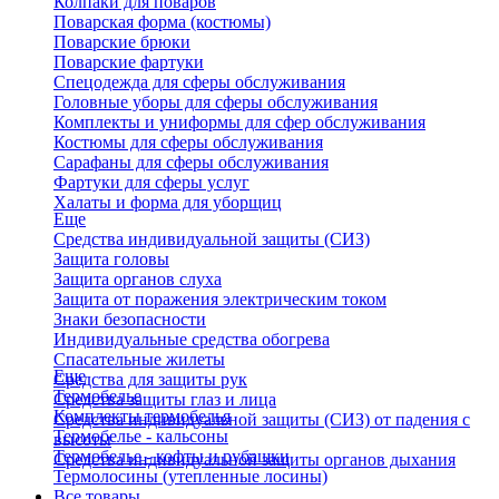
Колпаки для поваров
Поварская форма (костюмы)
Поварские брюки
Поварские фартуки
Спецодежда для сферы обслуживания
Головные уборы для сферы обслуживания
Комплекты и униформы для сфер обслуживания
Костюмы для сферы обслуживания
Сарафаны для сферы обслуживания
Фартуки для сферы услуг
Халаты и форма для уборщиц
Еще
Средства индивидуальной защиты (СИЗ)
Защита головы
Защита органов слуха
Защита от поражения электрическим током
Знаки безопасности
Индивидуальные средства обогрева
Спасательные жилеты
Еще
Средства для защиты рук
Термобелье
Средства защиты глаз и лица
Комплекты термобелья
Средства индивидуальной защиты (СИЗ) от падения с
Термобелье - кальсоны
высоты
Термобелье - кофты и рубашки
Средства индивидуальной защиты органов дыхания
Термолосины (утепленные лосины)
Все товары