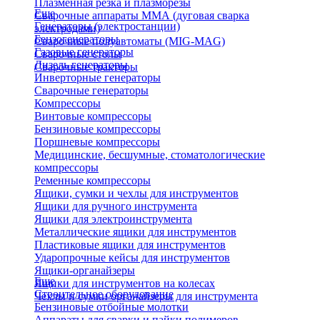
Плазменная резка и плазморезы
Еще
Сварочные аппараты ММА (дуговая сварка
Генераторы (электростанции)
электродами)
Бензогенераторы
Сварочные полуавтоматы (MIG-MAG)
Газовые генераторы
Сварочные столы
Дизель генераторы
Сварочные тракторы
Инверторные генераторы
Сварочные генераторы
Компрессоры
Винтовые компрессоры
Бензиновые компрессоры
Поршневые компрессоры
Медицинские, бесшумные, стоматологические
компрессоры
Ременные компрессоры
Ящики, сумки и чехлы для инструментов
Ящики для ручного инструмента
Ящики для электроинструмента
Металлические ящики для инструментов
Пластиковые ящики для инструментов
Ударопрочные кейсы для инструментов
Ящики-органайзеры
Еще
Ящики для инструментов на колесах
Строительное оборудование
Чехлы и сумки органайзеры для инструмента
Бензиновые отбойные молотки
Аппараты для сварки и пайки полимеров