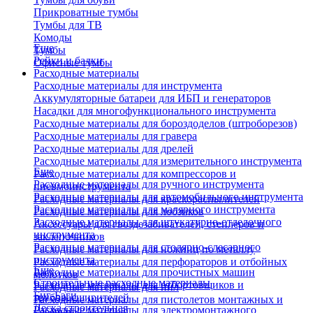
Прикроватные тумбы
Тумбы для ТВ
Комоды
Еще
Тумбы
Рейки и балки
Офисные тумбы
Расходные материалы
Расходные материалы для инструмента
Аккумуляторные батареи для ИБП и генераторов
Насадки для многофункционального инструмента
Расходные материалы для бороздоделов (штроборезов)
Расходные материалы для гравера
Расходные материалы для дрелей
Расходные материалы для измерительного инструмента
Еще
Расходные материалы для компрессоров и
Расходные материалы для ручного инструмента
пневмоинструмента
Расходные материалы для автомобильного инструмента
Расходные материалы для краскораспылителей
Расходные материалы для малярного инструмента
Расходные материалы для лобзиков
Расходные материалы для штукатурно-отделочного
Аксессуары для гвоздезабивателей, степлеров и
инструмента
заклепочников
Расходные материалы для столярно-слесарного
Расходные материалы для ножниц по металлу
инструмента
Расходные материалы для перфораторов и отбойных
Еще
Расходные материалы для прочистных машин
молотков
Строительные расходные материалы
Расходные материалы для отбортовщиков и
Расходные материалы для пил
Биг-Бэги
труборасширителей
Расходные материалы для пистолетов монтажных и
Леска строительная
Расходные материалы для электромонтажного
клеевых