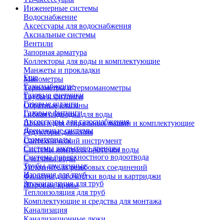
Инженерные системы
Водоснабжение
Аксессуары для водоснабжения
Аксиальные системы
Вентили
Запорная арматура
Коллекторы для воды и комплектующие
Манжеты и прокладки
Еще
Манометры
Газоснабжение
Термометры и термоманометры
Газовые счетчики
Трубы и фитинги
Газовые шланги
Обратные клапаны
Газовые фитинги
Гибкая подводка для воды
Аксессуары для газоснабжения
Шланги для стиральных машин и комплектующие
Дренажные системы
Редукторы давления
Геоматериалы
Сантехнический инструмент
Системы закрытого дренажа
Системы контроля протечки воды
Система поверхностного водоотвода
Счетчики воды
Трубы двустенные
Уплотнители резьбовых соединений
Изоляция для труб
Фильтры для очистки воды и картриджи
Звукоизоляция для труб
Шаровые краны
Теплоизоляция для труб
Комплектующие и средства для монтажа
Канализация
Канализационные люки