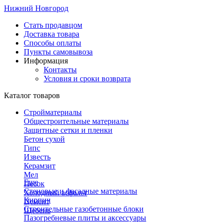
Нижний Новгород
Стать продавцом
Доставка товара
Способы оплаты
Пункты самовывоза
Информация
Контакты
Условия и сроки возврата
Каталог товаров
Стройматериалы
Общестроительные материалы
Защитные сетки и пленки
Бетон сухой
Гипс
Известь
Керамзит
Мел
Еще
Песок
Стеновые и фасадные материалы
Холодный асфальт
Кирпич
Цемент
Строительные газобетонные блоки
Щебень
Пазогребневые плиты и аксессуары