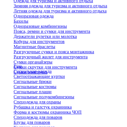
Одежда для туризма и активного отдыха
Зимняя одежда для туризма и активного отдыха
Летняя одежда для туризма и активного отдыха
Одноразовая одежда
Бахилы
Одноразовые комбинезоны
Пояса, ремни и сумки для инструмента
Держатели рулетки или молотка
Кобуры для инструментов
Магнитные браслеты
Разгрузочные сумки и пояса монтажника
Разгрузочный жилет для инструмента
Сумки органайзеры
Еще
Сумки скрутки для инструмента
Сигнальная одежда
Сумки электрика
Светоотражающие куртки
Сигнальные брюки
Сигнальные костюмы
Сигнальные плащи
Сигнальные полукомбинезоны
Спецодежда для охраны
Рубашка и галстук охранника
Форма и костюмы охранника ЧОП
Спецодежда для поваров
Блузы для поваров