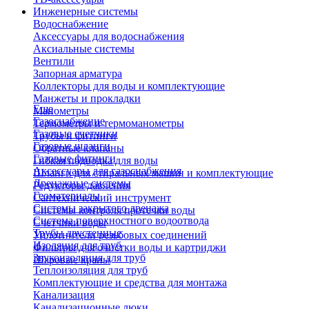
Инженерные системы
Водоснабжение
Аксессуары для водоснабжения
Аксиальные системы
Вентили
Запорная арматура
Коллекторы для воды и комплектующие
Манжеты и прокладки
Еще
Манометры
Газоснабжение
Термометры и термоманометры
Газовые счетчики
Трубы и фитинги
Газовые шланги
Обратные клапаны
Газовые фитинги
Гибкая подводка для воды
Аксессуары для газоснабжения
Шланги для стиральных машин и комплектующие
Дренажные системы
Редукторы давления
Геоматериалы
Сантехнический инструмент
Системы закрытого дренажа
Системы контроля протечки воды
Система поверхностного водоотвода
Счетчики воды
Трубы двустенные
Уплотнители резьбовых соединений
Изоляция для труб
Фильтры для очистки воды и картриджи
Звукоизоляция для труб
Шаровые краны
Теплоизоляция для труб
Комплектующие и средства для монтажа
Канализация
Канализационные люки