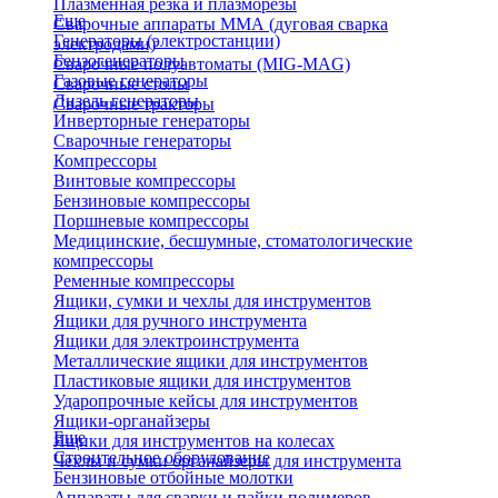
Плазменная резка и плазморезы
Еще
Сварочные аппараты ММА (дуговая сварка
Генераторы (электростанции)
электродами)
Бензогенераторы
Сварочные полуавтоматы (MIG-MAG)
Газовые генераторы
Сварочные столы
Дизель генераторы
Сварочные тракторы
Инверторные генераторы
Сварочные генераторы
Компрессоры
Винтовые компрессоры
Бензиновые компрессоры
Поршневые компрессоры
Медицинские, бесшумные, стоматологические
компрессоры
Ременные компрессоры
Ящики, сумки и чехлы для инструментов
Ящики для ручного инструмента
Ящики для электроинструмента
Металлические ящики для инструментов
Пластиковые ящики для инструментов
Ударопрочные кейсы для инструментов
Ящики-органайзеры
Еще
Ящики для инструментов на колесах
Строительное оборудование
Чехлы и сумки органайзеры для инструмента
Бензиновые отбойные молотки
Аппараты для сварки и пайки полимеров