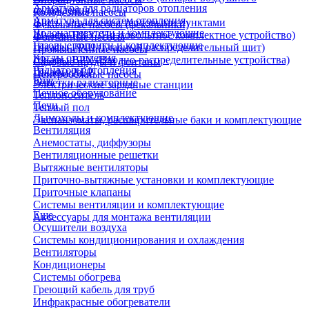
Арматура для радиаторов отопления
охлаждения)
Колодезные насосы
Арматура для систем отопления
Щиты управления тепловыми пунктами
Фекальные насосы (фекальники)
Водонагреватели и комплектующие
Шкафы НКУ (Низковольтное комплектное устройство)
Фонтанные насосы
Газовые колонки и комплектующие
Шкафы ГРЩ (Главный распределительный щит)
Промышленные насосы
Котлы отопления
Шкафы ВРУ (Вводно-распределительные устройства)
Садовые пруды и фонтаны
Радиаторы отопления
Шкафы АВР
Центробежные насосы
Еще
Решетки радиаторные
Электрические зарядные станции
Печное оборудование
Теплоноситель
Печи
Теплый пол
Дымоходы и комплектующие
Экспанзоматы, расширительные баки и комплектующие
Вентиляция
Анемостаты, диффузоры
Вентиляционные решетки
Вытяжные вентиляторы
Приточно-вытяжные установки и комплектующие
Приточные клапаны
Системы вентиляции и комплектующие
Еще
Аксессуары для монтажа вентиляции
Осушители воздуха
Системы кондиционирования и охлаждения
Вентиляторы
Кондиционеры
Системы обогрева
Греющий кабель для труб
Инфракрасные обогреватели