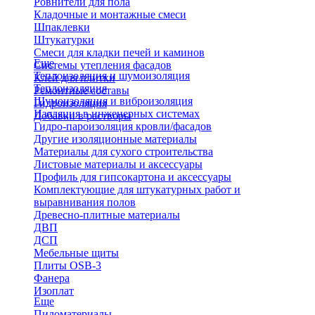
Ровнители для пола
Кладочные и монтажные смеси
Шпаклевки
Штукатурки
Смеси для кладки печей и каминов
Еще
Системы утепления фасадов
Теплоизоляция и шумоизоляция
Клей для плитки
Теплоизоляция
Ремонтные составы
Шумоизоляция и виброизоляция
Гидроизоляция
Изоляция в инженерных системах
Добавки в растворы
Гидро-пароизоляция кровли/фасадов
Другие изоляционные материалы
Материалы для сухого строительства
Листовые материалы и аксессуары
Профиль для гипсокартона и аксессуары
Комплектующие для штукатурных работ и
выравнивания полов
Древесно-плитные материалы
ДВП
ДСП
Мебельные щиты
Плиты OSB-3
Фанера
Изоплат
Еще
Пиломатериалы