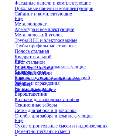
Фасадные панели и комплектующие
Цокольные панели и комплектующие
Сайдинг и комплектующие
Еще
Металлопрокат
Арматура и комплектующие
Металлический уголок
Трубы ВГП и электросварные
Трубы профильные стальные
Полоса стальная
Квадрат стальной
Еще
Лист стальной
Винтовые сваи и комплектующие
Швеллер стальной
Винтовые сваи
Закладные детали
Комплектующие для винтовых свай
Рифленые алюминиевые листы
Заборы и ограждения
Двутавр
Ворота и калитки
Сетки армирующие
Евроштакетник
Колпаки для заборных столбов
Секционные заборы
Сетка для забора и проволока
Столбы для забора и комплектующие
Еще
Сухие строительные смеси и гидроизоляция
Цементно-песчаные смеси