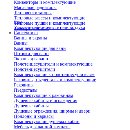
Конвекторы и комплектующие
Масляные радиаторы
Тепловентиляторы
Тепловые завесы и комплектующие
Еще
Тепловые пушки и комплектующие
Увлажнители и очистители воздуха
Терморегуляторы
Сантехника
Ванны и экраны
Ванны
Комплектующие для ванн
Шторки для ванн
Экраны для ванн
Полотенцесушители и комплектующие
Полотенцесушители
Комплектующие к полотенцесушителям
Раковины, пьедесталы и комплектующие
Раковины
Пьедесталы
Комплектующие к раковинам
Душевые кабины и ограждения
Душевые кабины
Душевые ограждения, ширмы и двери
Поддоны и каркасы
Комплектующие душевых кабин
Мебель для ванной комнаты