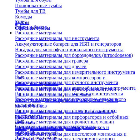
Прикроватные тумбы
Тумбы для ТВ
Комоды
Еще
Тумбы
Рейки и балки
Офисные тумбы
Расходные материалы
Расходные материалы для инструмента
Аккумуляторные батареи для ИБП и генераторов
Насадки для многофункционального инструмента
Расходные материалы для бороздоделов (штроборезов)
Расходные материалы для гравера
Расходные материалы для дрелей
Расходные материалы для измерительного инструмента
Еще
Расходные материалы для компрессоров и
Расходные материалы для ручного инструмента
пневмоинструмента
Расходные материалы для автомобильного инструмента
Расходные материалы для краскораспылителей
Расходные материалы для малярного инструмента
Расходные материалы для лобзиков
Расходные материалы для штукатурно-отделочного
Аксессуары для гвоздезабивателей, степлеров и
инструмента
заклепочников
Расходные материалы для столярно-слесарного
Расходные материалы для ножниц по металлу
инструмента
Расходные материалы для перфораторов и отбойных
Еще
Расходные материалы для прочистных машин
молотков
Строительные расходные материалы
Расходные материалы для отбортовщиков и
Расходные материалы для пил
Биг-Бэги
труборасширителей
Расходные материалы для пистолетов монтажных и
Леска строительная
Расходные материалы для электромонтажного
клеевых