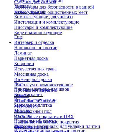
Унитазы и инсталляции
Сиденья для унитаза
Унитазы
Аксессуары для безопасности в ванной
Бачки унитазов
Аксессуары для общественных мест
Комплектующие для унитаза
Инсталляции и комплектующие
Писсуары и комплектующие
Биде и комплектующие
Еще
Интерьер и отделка
Напольное покрытие
Ламинат
Паркетная доска
Ковролин
Искусственная трава
Массивная доска
Инженерная доска
Еще
Линолеум и комплектующие
Плитка и затирка для швов
Пробковое покрытие
Керамогранит
Паркет
Керамическая плитка
Ковровые покрытия
Зеркальная плитка
Мармолеум
Мозаика
Минеральный пол
Ступени
Виниловые покрытия и ПВХ
Натуральный камень
Наливные напольные покрытия
Еще
Расходные материалы для укладки плитки
Стеклянный пол
Настенное и потолочное покрытие
Затирки для швов плитки