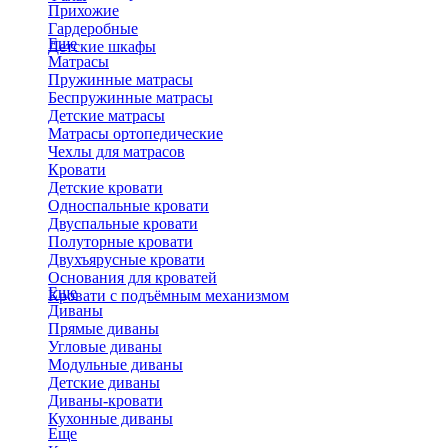
Прихожие
Гардеробные
Еще
Детские шкафы
Матрасы
Пружинные матрасы
Беспружинные матрасы
Детские матрасы
Матрасы ортопедические
Чехлы для матрасов
Кровати
Детские кровати
Односпальные кровати
Двуспальные кровати
Полуторные кровати
Двухъярусные кровати
Основания для кроватей
Еще
Кровати с подъёмным механизмом
Диваны
Прямые диваны
Угловые диваны
Модульные диваны
Детские диваны
Диваны-кровати
Кухонные диваны
Еще