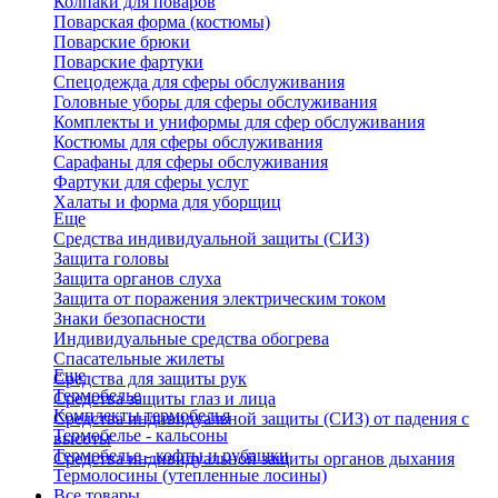
Колпаки для поваров
Поварская форма (костюмы)
Поварские брюки
Поварские фартуки
Спецодежда для сферы обслуживания
Головные уборы для сферы обслуживания
Комплекты и униформы для сфер обслуживания
Костюмы для сферы обслуживания
Сарафаны для сферы обслуживания
Фартуки для сферы услуг
Халаты и форма для уборщиц
Еще
Средства индивидуальной защиты (СИЗ)
Защита головы
Защита органов слуха
Защита от поражения электрическим током
Знаки безопасности
Индивидуальные средства обогрева
Спасательные жилеты
Еще
Средства для защиты рук
Термобелье
Средства защиты глаз и лица
Комплекты термобелья
Средства индивидуальной защиты (СИЗ) от падения с
Термобелье - кальсоны
высоты
Термобелье - кофты и рубашки
Средства индивидуальной защиты органов дыхания
Термолосины (утепленные лосины)
Все товары