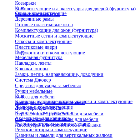
Козырьки
Еще
Комплектующие и а аксессуары для дверей (фурнитура)
Окна и комплектующие
Межкомнатные арки
Деревянные рамы
Готовые пластиковые окна
Комплектующие для окон (фурнитура)
Москитные сетки и комплектующие
Откосы и комплектующие
Пластиковые двери
Еще
Подоконники и комплектующие
Мебельная фурнитура
Накладки, ленты
Крючки, опоры
Замки, петли, направляющие, доводчики
Система Джокер
Средства для ухода за мебелью
Ручки мебельные
Еще
Колеса для мебели
Карнизы, рулонные шторы, жалюзи и комплектующие
Накладки под мебельные ножки
Жалюзи и комплектующие
Демпферы для мебели
Карнизы и комплектующие
Перекладины, трубы, штанги для мебели
Аксессуары для карнизов
Соединительные элементы для мебели
Рулонные шторы и комплекующие
Аксессуары для безопасности, накладки
Римские шторы и комплекующие
Карнизы и ламели для вертикальных жалюзи
Еще