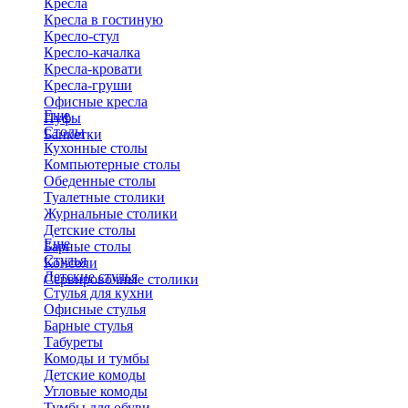
Кресла
Кресла в гостиную
Кресло-стул
Кресло-качалка
Кресла-кровати
Кресла-груши
Офисные кресла
Еще
Пуфы
Столы
Банкетки
Кухонные столы
Компьютерные столы
Обеденные столы
Туалетные столики
Журнальные столики
​Детские столы
Еще
Барные столы
Стулья
Консоли
Детские стулья
Сервировочные столики
Стулья для кухни
Офисные стулья
Барные стулья
Табуреты
Комоды и тумбы
Детские комоды
Угловые комоды
Тумбы для обуви