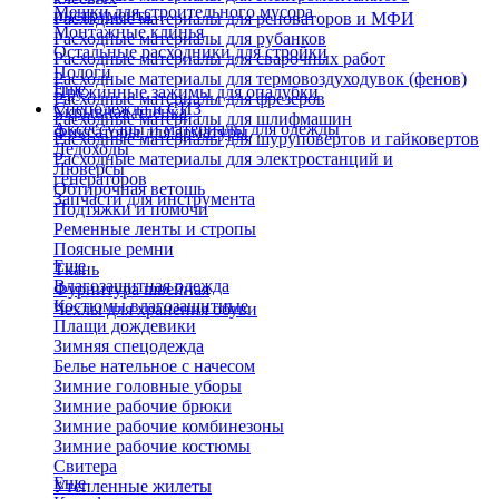
Мешки для строительного мусора
инструмента
Расходные материалы для реноваторов и МФИ
Монтажные клинья
Расходные материалы для рубанков
Остальные расходники для стройки
Расходные материалы для сварочных работ
Пологи
Расходные материалы для термовоздуходувок (фенов)
Еще
Пружинные зажимы для опалубки
Расходные материалы для фрезеров
Спецодежда и СИЗ
Укрывная пленка
Расходные материалы для шлифмашин
Аксессуары и материалы для одежды
Фиксаторы для арматуры
Расходные материалы для шуруповертов и гайковертов
Ледоходы
Расходные материалы для электростанций и
Люверсы
генераторов
Обтирочная ветошь
Запчасти для инструмента
Подтяжки и помочи
Ременные ленты и стропы
Поясные ремни
Еще
Ткань
Влагозащитная одежда
Фурнитура швейная
Костюмы влагозащитные
Чехлы для хранения обуви
Плащи дождевики
Зимняя спецодежда
Белье нательное с начесом
Зимние головные уборы
Зимние рабочие брюки
Зимние рабочие комбинезоны
Зимние рабочие костюмы
Свитера
Еще
Утепленные жилеты