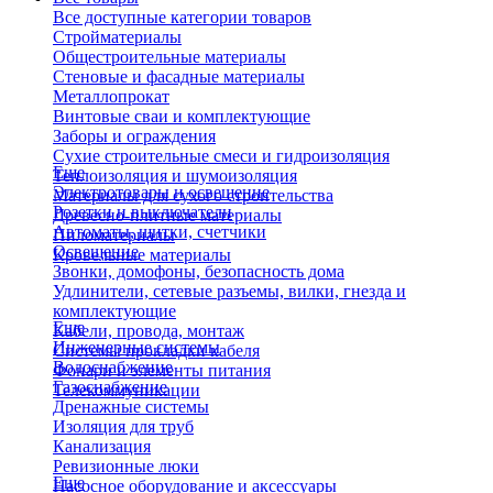
Все доступные категории товаров
Стройматериалы
Общестроительные материалы
Стеновые и фасадные материалы
Металлопрокат
Винтовые сваи и комплектующие
Заборы и ограждения
Сухие строительные смеси и гидроизоляция
Еще
Теплоизоляция и шумоизоляция
Электротовары и освещение
Материалы для сухого строительства
Розетки и выключатели
Древесно-плитные материалы
Автоматы, щитки, счетчики
Пиломатериалы
Освещение
Кровельные материалы
Звонки, домофоны, безопасность дома
Удлинители, сетевые разъемы, вилки, гнезда и
комплектующие
Еще
Кабели, провода, монтаж
Инженерные системы
Системы прокладки кабеля
Водоснабжение
Фонари и элементы питания
Газоснабжение
Телекоммуникации
Дренажные системы
Изоляция для труб
Канализация
Ревизионные люки
Еще
Насосное оборудование и аксессуары