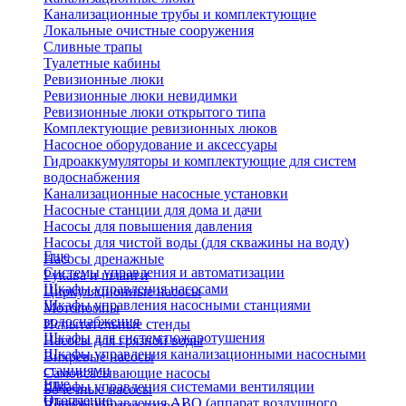
Канализационные трубы и комплектующие
Локальные очистные сооружения
Сливные трапы
Туалетные кабины
Ревизионные люки
Ревизионные люки невидимки
Ревизионные люки открытого типа
Комплектующие ревизионных люков
Насосное оборудование и аксессуары
Гидроаккумуляторы и комплектующие для систем
водоснабжения
Канализационные насосные установки
Насосные станции для дома и дачи
Насосы для повышения давления
Насосы для чистой воды (для скважины на воду)
Еще
Насосы дренажные
Системы управления и автоматизации
Рукава и шланги
Шкафы управления насосами
Циркуляционные насосы
Шкафы управления насосными станциями
Мотопомпы
водоснабжения
Испытательные стенды
Шкафы для систем пожаротушения
Насосы для грязной воды
Шкафы управления канализационными насосными
Вихревые насосы
станциями
Самовсасывающие насосы
Еще
Шкафы управления системами вентиляции
Бочечные насосы
Отопление
Шкафы управления АВО (аппарат воздушного
Вибрационные насосы