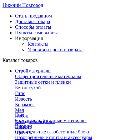
Нижний Новгород
Стать продавцом
Доставка товара
Способы оплаты
Пункты самовывоза
Информация
Контакты
Условия и сроки возврата
Каталог товаров
Стройматериалы
Общестроительные материалы
Защитные сетки и пленки
Бетон сухой
Гипс
Известь
Керамзит
Мел
Еще
Песок
Стеновые и фасадные материалы
Холодный асфальт
Кирпич
Цемент
Строительные газобетонные блоки
Щебень
Пазогребневые плиты и аксессуары