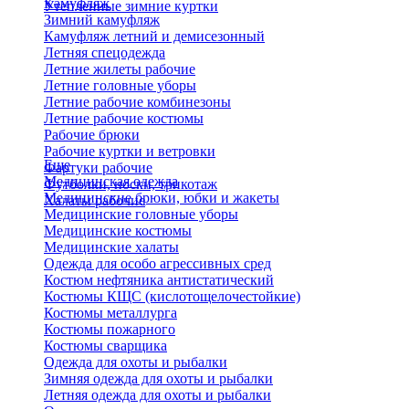
Камуфляж
Утепленные зимние куртки
Зимний камуфляж
Камуфляж летний и демисезонный
Летняя спецодежда
Летние жилеты рабочие
Летние головные уборы
Летние рабочие комбинезоны
Летние рабочие костюмы
Рабочие брюки
Рабочие куртки и ветровки
Еще
Фартуки рабочие
Медицинская одежда
Футболки, носки, трикотаж
Медицинские брюки, юбки и жакеты
Халаты рабочие
Медицинские головные уборы
Медицинские костюмы
Медицинские халаты
Одежда для особо агрессивных сред
Костюм нефтяника антистатический
Костюмы КЩС (кислотощелочестойкие)
Костюмы металлурга
Костюмы пожарного
Костюмы сварщика
Одежда для охоты и рыбалки
Зимняя одежда для охоты и рыбалки
Летняя одежда для охоты и рыбалки