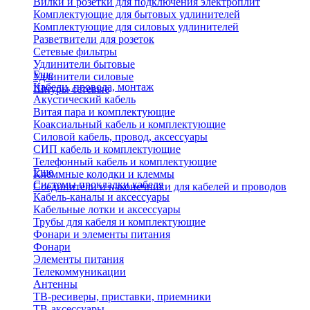
Вилки и розетки для подключения электроплит
Комплектующие для бытовых удлинителей
Комплектующие для силовых удлинителей
Разветвители для розеток
Сетевые фильтры
Удлинители бытовые
Еще
Удлинители силовые
Кабели, провода, монтаж
Шнуры сетевые
Акустический кабель
Витая пара и комплектующие
Коаксиальный кабель и комплектующие
Силовой кабель, провод, аксессуары
СИП кабель и комплектующие
Телефонный кабель и комплектующие
Еще
Клеммные колодки и клеммы
Системы прокладки кабеля
Соединители и наконечники для кабелей и проводов
Кабель-каналы и аксессуары
Кабельные лотки и аксессуары
Трубы для кабеля и комплектующие
Фонари и элементы питания
Фонари
Элементы питания
Телекоммуникации
Антенны
ТВ-ресиверы, приставки, приемники
ТВ-аксессуары