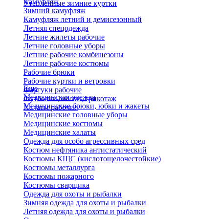
Камуфляж
Утепленные зимние куртки
Зимний камуфляж
Камуфляж летний и демисезонный
Летняя спецодежда
Летние жилеты рабочие
Летние головные уборы
Летние рабочие комбинезоны
Летние рабочие костюмы
Рабочие брюки
Рабочие куртки и ветровки
Еще
Фартуки рабочие
Медицинская одежда
Футболки, носки, трикотаж
Медицинские брюки, юбки и жакеты
Халаты рабочие
Медицинские головные уборы
Медицинские костюмы
Медицинские халаты
Одежда для особо агрессивных сред
Костюм нефтяника антистатический
Костюмы КЩС (кислотощелочестойкие)
Костюмы металлурга
Костюмы пожарного
Костюмы сварщика
Одежда для охоты и рыбалки
Зимняя одежда для охоты и рыбалки
Летняя одежда для охоты и рыбалки