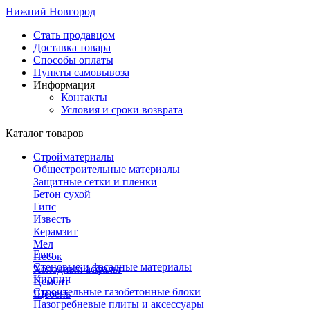
Нижний Новгород
Стать продавцом
Доставка товара
Способы оплаты
Пункты самовывоза
Информация
Контакты
Условия и сроки возврата
Каталог товаров
Стройматериалы
Общестроительные материалы
Защитные сетки и пленки
Бетон сухой
Гипс
Известь
Керамзит
Мел
Еще
Песок
Стеновые и фасадные материалы
Холодный асфальт
Кирпич
Цемент
Строительные газобетонные блоки
Щебень
Пазогребневые плиты и аксессуары