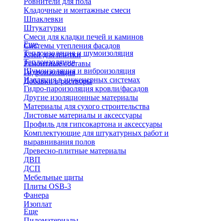
Ровнители для пола
Кладочные и монтажные смеси
Шпаклевки
Штукатурки
Смеси для кладки печей и каминов
Еще
Системы утепления фасадов
Теплоизоляция и шумоизоляция
Клей для плитки
Теплоизоляция
Ремонтные составы
Шумоизоляция и виброизоляция
Гидроизоляция
Изоляция в инженерных системах
Добавки в растворы
Гидро-пароизоляция кровли/фасадов
Другие изоляционные материалы
Материалы для сухого строительства
Листовые материалы и аксессуары
Профиль для гипсокартона и аксессуары
Комплектующие для штукатурных работ и
выравнивания полов
Древесно-плитные материалы
ДВП
ДСП
Мебельные щиты
Плиты OSB-3
Фанера
Изоплат
Еще
Пиломатериалы