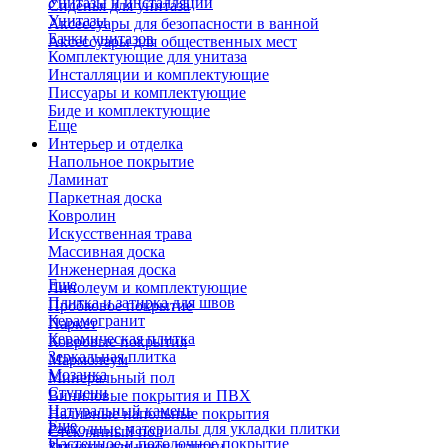
Унитазы и инсталляции
Сиденья для унитаза
Унитазы
Аксессуары для безопасности в ванной
Бачки унитазов
Аксессуары для общественных мест
Комплектующие для унитаза
Инсталляции и комплектующие
Писсуары и комплектующие
Биде и комплектующие
Еще
Интерьер и отделка
Напольное покрытие
Ламинат
Паркетная доска
Ковролин
Искусственная трава
Массивная доска
Инженерная доска
Еще
Линолеум и комплектующие
Плитка и затирка для швов
Пробковое покрытие
Керамогранит
Паркет
Керамическая плитка
Ковровые покрытия
Зеркальная плитка
Мармолеум
Мозаика
Минеральный пол
Ступени
Виниловые покрытия и ПВХ
Натуральный камень
Наливные напольные покрытия
Еще
Расходные материалы для укладки плитки
Стеклянный пол
Настенное и потолочное покрытие
Затирки для швов плитки