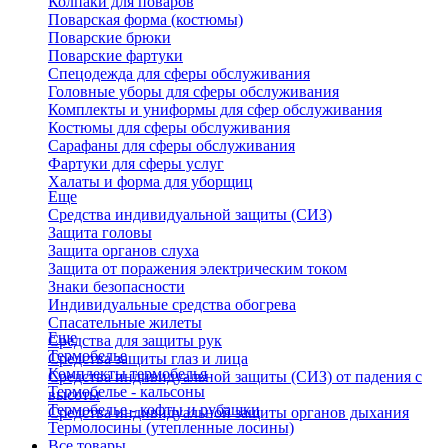
Колпаки для поваров
Поварская форма (костюмы)
Поварские брюки
Поварские фартуки
Спецодежда для сферы обслуживания
Головные уборы для сферы обслуживания
Комплекты и униформы для сфер обслуживания
Костюмы для сферы обслуживания
Сарафаны для сферы обслуживания
Фартуки для сферы услуг
Халаты и форма для уборщиц
Еще
Средства индивидуальной защиты (СИЗ)
Защита головы
Защита органов слуха
Защита от поражения электрическим током
Знаки безопасности
Индивидуальные средства обогрева
Спасательные жилеты
Еще
Средства для защиты рук
Термобелье
Средства защиты глаз и лица
Комплекты термобелья
Средства индивидуальной защиты (СИЗ) от падения с
Термобелье - кальсоны
высоты
Термобелье - кофты и рубашки
Средства индивидуальной защиты органов дыхания
Термолосины (утепленные лосины)
Все товары