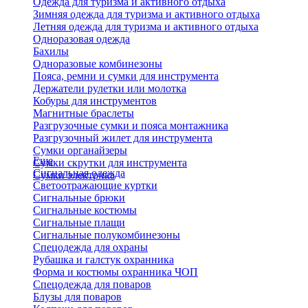
Одежда для туризма и активного отдыха
Зимняя одежда для туризма и активного отдыха
Летняя одежда для туризма и активного отдыха
Одноразовая одежда
Бахилы
Одноразовые комбинезоны
Пояса, ремни и сумки для инструмента
Держатели рулетки или молотка
Кобуры для инструментов
Магнитные браслеты
Разгрузочные сумки и пояса монтажника
Разгрузочный жилет для инструмента
Сумки органайзеры
Еще
Сумки скрутки для инструмента
Сигнальная одежда
Сумки электрика
Светоотражающие куртки
Сигнальные брюки
Сигнальные костюмы
Сигнальные плащи
Сигнальные полукомбинезоны
Спецодежда для охраны
Рубашка и галстук охранника
Форма и костюмы охранника ЧОП
Спецодежда для поваров
Блузы для поваров