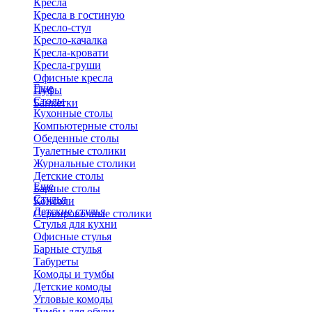
Кресла
Кресла в гостиную
Кресло-стул
Кресло-качалка
Кресла-кровати
Кресла-груши
Офисные кресла
Еще
Пуфы
Столы
Банкетки
Кухонные столы
Компьютерные столы
Обеденные столы
Туалетные столики
Журнальные столики
​Детские столы
Еще
Барные столы
Стулья
Консоли
Детские стулья
Сервировочные столики
Стулья для кухни
Офисные стулья
Барные стулья
Табуреты
Комоды и тумбы
Детские комоды
Угловые комоды
Тумбы для обуви