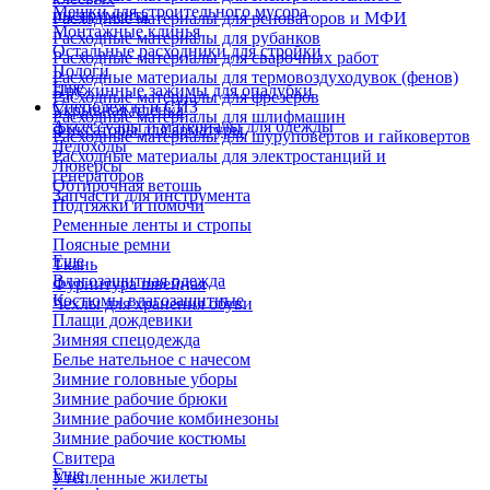
Мешки для строительного мусора
инструмента
Расходные материалы для реноваторов и МФИ
Монтажные клинья
Расходные материалы для рубанков
Остальные расходники для стройки
Расходные материалы для сварочных работ
Пологи
Расходные материалы для термовоздуходувок (фенов)
Еще
Пружинные зажимы для опалубки
Расходные материалы для фрезеров
Спецодежда и СИЗ
Укрывная пленка
Расходные материалы для шлифмашин
Аксессуары и материалы для одежды
Фиксаторы для арматуры
Расходные материалы для шуруповертов и гайковертов
Ледоходы
Расходные материалы для электростанций и
Люверсы
генераторов
Обтирочная ветошь
Запчасти для инструмента
Подтяжки и помочи
Ременные ленты и стропы
Поясные ремни
Еще
Ткань
Влагозащитная одежда
Фурнитура швейная
Костюмы влагозащитные
Чехлы для хранения обуви
Плащи дождевики
Зимняя спецодежда
Белье нательное с начесом
Зимние головные уборы
Зимние рабочие брюки
Зимние рабочие комбинезоны
Зимние рабочие костюмы
Свитера
Еще
Утепленные жилеты