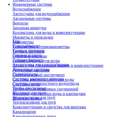
Инженерные системы
Водоснабжение
Аксессуары для водоснабжения
Аксиальные системы
Вентили
Запорная арматура
Коллекторы для воды и комплектующие
Манжеты и прокладки
Еще
Манометры
Газоснабжение
Термометры и термоманометры
Газовые счетчики
Трубы и фитинги
Газовые шланги
Обратные клапаны
Газовые фитинги
Гибкая подводка для воды
Аксессуары для газоснабжения
Шланги для стиральных машин и комплектующие
Дренажные системы
Редукторы давления
Геоматериалы
Сантехнический инструмент
Системы закрытого дренажа
Системы контроля протечки воды
Система поверхностного водоотвода
Счетчики воды
Трубы двустенные
Уплотнители резьбовых соединений
Изоляция для труб
Фильтры для очистки воды и картриджи
Звукоизоляция для труб
Шаровые краны
Теплоизоляция для труб
Комплектующие и средства для монтажа
Канализация
Канализационные люки