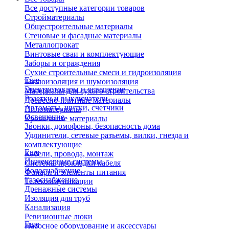
Все доступные категории товаров
Стройматериалы
Общестроительные материалы
Стеновые и фасадные материалы
Металлопрокат
Винтовые сваи и комплектующие
Заборы и ограждения
Сухие строительные смеси и гидроизоляция
Еще
Теплоизоляция и шумоизоляция
Электротовары и освещение
Материалы для сухого строительства
Розетки и выключатели
Древесно-плитные материалы
Автоматы, щитки, счетчики
Пиломатериалы
Освещение
Кровельные материалы
Звонки, домофоны, безопасность дома
Удлинители, сетевые разъемы, вилки, гнезда и
комплектующие
Еще
Кабели, провода, монтаж
Инженерные системы
Системы прокладки кабеля
Водоснабжение
Фонари и элементы питания
Газоснабжение
Телекоммуникации
Дренажные системы
Изоляция для труб
Канализация
Ревизионные люки
Еще
Насосное оборудование и аксессуары