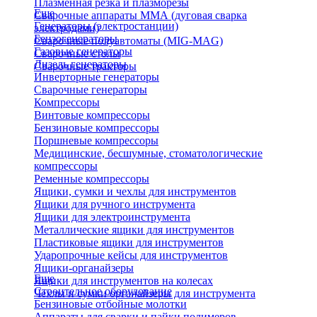
Плазменная резка и плазморезы
Еще
Сварочные аппараты ММА (дуговая сварка
Генераторы (электростанции)
электродами)
Бензогенераторы
Сварочные полуавтоматы (MIG-MAG)
Газовые генераторы
Сварочные столы
Дизель генераторы
Сварочные тракторы
Инверторные генераторы
Сварочные генераторы
Компрессоры
Винтовые компрессоры
Бензиновые компрессоры
Поршневые компрессоры
Медицинские, бесшумные, стоматологические
компрессоры
Ременные компрессоры
Ящики, сумки и чехлы для инструментов
Ящики для ручного инструмента
Ящики для электроинструмента
Металлические ящики для инструментов
Пластиковые ящики для инструментов
Ударопрочные кейсы для инструментов
Ящики-органайзеры
Еще
Ящики для инструментов на колесах
Строительное оборудование
Чехлы и сумки органайзеры для инструмента
Бензиновые отбойные молотки
Аппараты для сварки и пайки полимеров