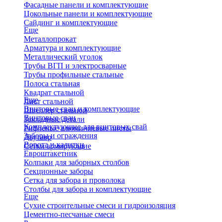
Фасадные панели и комплектующие
Цокольные панели и комплектующие
Сайдинг и комплектующие
Еще
Металлопрокат
Арматура и комплектующие
Металлический уголок
Трубы ВГП и электросварные
Трубы профильные стальные
Полоса стальная
Квадрат стальной
Еще
Лист стальной
Винтовые сваи и комплектующие
Швеллер стальной
Винтовые сваи
Закладные детали
Комплектующие для винтовых свай
Рифленые алюминиевые листы
Заборы и ограждения
Двутавр
Ворота и калитки
Сетки армирующие
Евроштакетник
Колпаки для заборных столбов
Секционные заборы
Сетка для забора и проволока
Столбы для забора и комплектующие
Еще
Сухие строительные смеси и гидроизоляция
Цементно-песчаные смеси