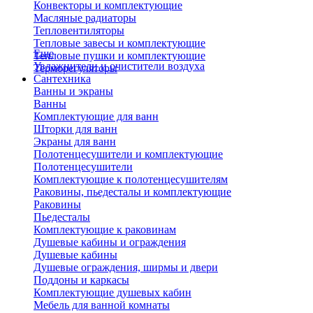
Конвекторы и комплектующие
Масляные радиаторы
Тепловентиляторы
Тепловые завесы и комплектующие
Еще
Тепловые пушки и комплектующие
Увлажнители и очистители воздуха
Терморегуляторы
Сантехника
Ванны и экраны
Ванны
Комплектующие для ванн
Шторки для ванн
Экраны для ванн
Полотенцесушители и комплектующие
Полотенцесушители
Комплектующие к полотенцесушителям
Раковины, пьедесталы и комплектующие
Раковины
Пьедесталы
Комплектующие к раковинам
Душевые кабины и ограждения
Душевые кабины
Душевые ограждения, ширмы и двери
Поддоны и каркасы
Комплектующие душевых кабин
Мебель для ванной комнаты