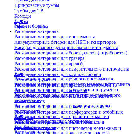
Прикроватные тумбы
Тумбы для ТВ
Комоды
Еще
Тумбы
Рейки и балки
Офисные тумбы
Расходные материалы
Расходные материалы для инструмента
Аккумуляторные батареи для ИБП и генераторов
Насадки для многофункционального инструмента
Расходные материалы для бороздоделов (штроборезов)
Расходные материалы для гравера
Расходные материалы для дрелей
Расходные материалы для измерительного инструмента
Еще
Расходные материалы для компрессоров и
Расходные материалы для ручного инструмента
пневмоинструмента
Расходные материалы для автомобильного инструмента
Расходные материалы для краскораспылителей
Расходные материалы для малярного инструмента
Расходные материалы для лобзиков
Расходные материалы для штукатурно-отделочного
Аксессуары для гвоздезабивателей, степлеров и
инструмента
заклепочников
Расходные материалы для столярно-слесарного
Расходные материалы для ножниц по металлу
инструмента
Расходные материалы для перфораторов и отбойных
Еще
Расходные материалы для прочистных машин
молотков
Строительные расходные материалы
Расходные материалы для отбортовщиков и
Расходные материалы для пил
Биг-Бэги
труборасширителей
Расходные материалы для пистолетов монтажных и
Леска строительная
Расходные материалы для электромонтажного
клеевых