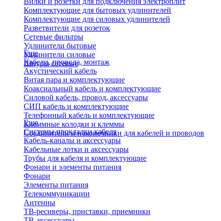
Вилки и розетки для подключения электроплит
Комплектующие для бытовых удлинителей
Комплектующие для силовых удлинителей
Разветвители для розеток
Сетевые фильтры
Удлинители бытовые
Еще
Удлинители силовые
Кабели, провода, монтаж
Шнуры сетевые
Акустический кабель
Витая пара и комплектующие
Коаксиальный кабель и комплектующие
Силовой кабель, провод, аксессуары
СИП кабель и комплектующие
Телефонный кабель и комплектующие
Еще
Клеммные колодки и клеммы
Системы прокладки кабеля
Соединители и наконечники для кабелей и проводов
Кабель-каналы и аксессуары
Кабельные лотки и аксессуары
Трубы для кабеля и комплектующие
Фонари и элементы питания
Фонари
Элементы питания
Телекоммуникации
Антенны
ТВ-ресиверы, приставки, приемники
ТВ-аксессуары