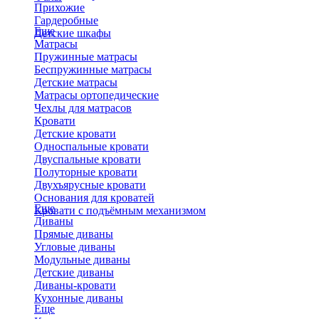
Прихожие
Гардеробные
Еще
Детские шкафы
Матрасы
Пружинные матрасы
Беспружинные матрасы
Детские матрасы
Матрасы ортопедические
Чехлы для матрасов
Кровати
Детские кровати
Односпальные кровати
Двуспальные кровати
Полуторные кровати
Двухъярусные кровати
Основания для кроватей
Еще
Кровати с подъёмным механизмом
Диваны
Прямые диваны
Угловые диваны
Модульные диваны
Детские диваны
Диваны-кровати
Кухонные диваны
Еще