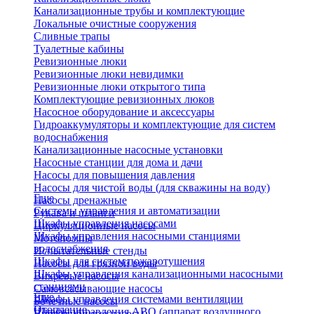
Канализационные трубы и комплектующие
Локальные очистные сооружения
Сливные трапы
Туалетные кабины
Ревизионные люки
Ревизионные люки невидимки
Ревизионные люки открытого типа
Комплектующие ревизионных люков
Насосное оборудование и аксессуары
Гидроаккумуляторы и комплектующие для систем
водоснабжения
Канализационные насосные установки
Насосные станции для дома и дачи
Насосы для повышения давления
Насосы для чистой воды (для скважины на воду)
Еще
Насосы дренажные
Системы управления и автоматизации
Рукава и шланги
Шкафы управления насосами
Циркуляционные насосы
Шкафы управления насосными станциями
Мотопомпы
водоснабжения
Испытательные стенды
Шкафы для систем пожаротушения
Насосы для грязной воды
Шкафы управления канализационными насосными
Вихревые насосы
станциями
Самовсасывающие насосы
Еще
Шкафы управления системами вентиляции
Бочечные насосы
Отопление
Шкафы управления АВО (аппарат воздушного
Вибрационные насосы