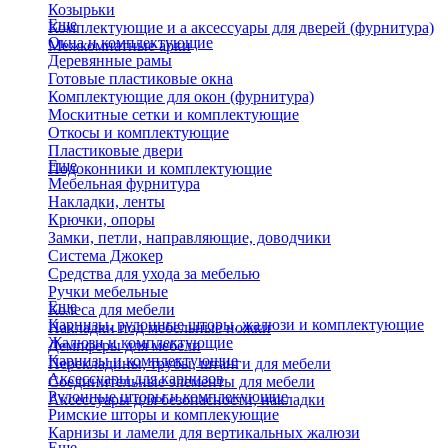
Козырьки
Еще
Комплектующие и а аксессуары для дверей (фурнитура)
Окна и комплектующие
Межкомнатные арки
Деревянные рамы
Готовые пластиковые окна
Комплектующие для окон (фурнитура)
Москитные сетки и комплектующие
Откосы и комплектующие
Пластиковые двери
Еще
Подоконники и комплектующие
Мебельная фурнитура
Накладки, ленты
Крючки, опоры
Замки, петли, направляющие, доводчики
Система Джокер
Средства для ухода за мебелью
Ручки мебельные
Еще
Колеса для мебели
Карнизы, рулонные шторы, жалюзи и комплектующие
Накладки под мебельные ножки
Жалюзи и комплектующие
Демпферы для мебели
Карнизы и комплектующие
Перекладины, трубы, штанги для мебели
Аксессуары для карнизов
Соединительные элементы для мебели
Рулонные шторы и комплекующие
Аксессуары для безопасности, накладки
Римские шторы и комплекующие
Карнизы и ламели для вертикальных жалюзи
Еще