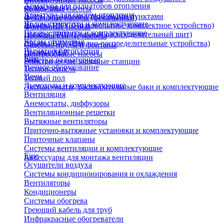
Арматура для радиаторов отопления
охлаждения)
Колодезные насосы
Арматура для систем отопления
Щиты управления тепловыми пунктами
Фекальные насосы (фекальники)
Водонагреватели и комплектующие
Шкафы НКУ (Низковольтное комплектное устройство)
Фонтанные насосы
Газовые колонки и комплектующие
Шкафы ГРЩ (Главный распределительный щит)
Промышленные насосы
Котлы отопления
Шкафы ВРУ (Вводно-распределительные устройства)
Садовые пруды и фонтаны
Радиаторы отопления
Шкафы АВР
Центробежные насосы
Еще
Решетки радиаторные
Электрические зарядные станции
Печное оборудование
Теплоноситель
Печи
Теплый пол
Дымоходы и комплектующие
Экспанзоматы, расширительные баки и комплектующие
Вентиляция
Анемостаты, диффузоры
Вентиляционные решетки
Вытяжные вентиляторы
Приточно-вытяжные установки и комплектующие
Приточные клапаны
Системы вентиляции и комплектующие
Еще
Аксессуары для монтажа вентиляции
Осушители воздуха
Системы кондиционирования и охлаждения
Вентиляторы
Кондиционеры
Системы обогрева
Греющий кабель для труб
Инфракрасные обогреватели