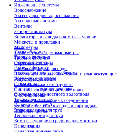
Инженерные системы
Водоснабжение
Аксессуары для водоснабжения
Аксиальные системы
Вентили
Запорная арматура
Коллекторы для воды и комплектующие
Манжеты и прокладки
Еще
Манометры
Газоснабжение
Термометры и термоманометры
Газовые счетчики
Трубы и фитинги
Газовые шланги
Обратные клапаны
Газовые фитинги
Гибкая подводка для воды
Аксессуары для газоснабжения
Шланги для стиральных машин и комплектующие
Дренажные системы
Редукторы давления
Геоматериалы
Сантехнический инструмент
Системы закрытого дренажа
Системы контроля протечки воды
Система поверхностного водоотвода
Счетчики воды
Трубы двустенные
Уплотнители резьбовых соединений
Изоляция для труб
Фильтры для очистки воды и картриджи
Звукоизоляция для труб
Шаровые краны
Теплоизоляция для труб
Комплектующие и средства для монтажа
Канализация
Канализационные люки