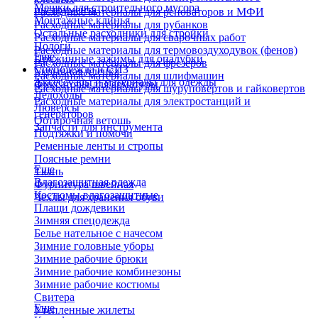
Мешки для строительного мусора
инструмента
Расходные материалы для реноваторов и МФИ
Монтажные клинья
Расходные материалы для рубанков
Остальные расходники для стройки
Расходные материалы для сварочных работ
Пологи
Расходные материалы для термовоздуходувок (фенов)
Еще
Пружинные зажимы для опалубки
Расходные материалы для фрезеров
Спецодежда и СИЗ
Укрывная пленка
Расходные материалы для шлифмашин
Аксессуары и материалы для одежды
Фиксаторы для арматуры
Расходные материалы для шуруповертов и гайковертов
Ледоходы
Расходные материалы для электростанций и
Люверсы
генераторов
Обтирочная ветошь
Запчасти для инструмента
Подтяжки и помочи
Ременные ленты и стропы
Поясные ремни
Еще
Ткань
Влагозащитная одежда
Фурнитура швейная
Костюмы влагозащитные
Чехлы для хранения обуви
Плащи дождевики
Зимняя спецодежда
Белье нательное с начесом
Зимние головные уборы
Зимние рабочие брюки
Зимние рабочие комбинезоны
Зимние рабочие костюмы
Свитера
Еще
Утепленные жилеты