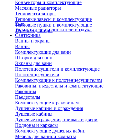
Конвекторы и комплектующие
Масляные радиаторы
Тепловентиляторы
Тепловые завесы и комплектующие
Еще
Тепловые пушки и комплектующие
Увлажнители и очистители воздуха
Терморегуляторы
Сантехника
Ванны и экраны
Ванны
Комплектующие для ванн
Шторки для ванн
Экраны для ванн
Полотенцесушители и комплектующие
Полотенцесушители
Комплектующие к полотенцесушителям
Раковины, пьедесталы и комплектующие
Раковины
Пьедесталы
Комплектующие к раковинам
Душевые кабины и ограждения
Душевые кабины
Душевые ограждения, ширмы и двери
Поддоны и каркасы
Комплектующие душевых кабин
Мебель для ванной комнаты