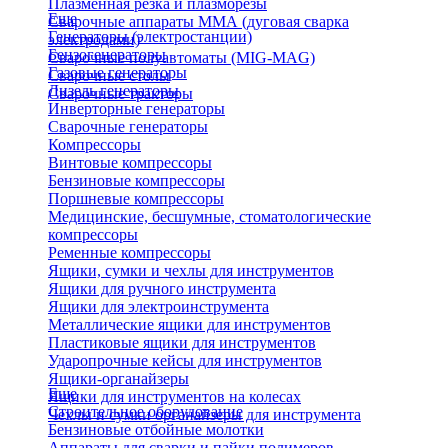
Плазменная резка и плазморезы
Еще
Сварочные аппараты ММА (дуговая сварка
Генераторы (электростанции)
электродами)
Бензогенераторы
Сварочные полуавтоматы (MIG-MAG)
Газовые генераторы
Сварочные столы
Дизель генераторы
Сварочные тракторы
Инверторные генераторы
Сварочные генераторы
Компрессоры
Винтовые компрессоры
Бензиновые компрессоры
Поршневые компрессоры
Медицинские, бесшумные, стоматологические
компрессоры
Ременные компрессоры
Ящики, сумки и чехлы для инструментов
Ящики для ручного инструмента
Ящики для электроинструмента
Металлические ящики для инструментов
Пластиковые ящики для инструментов
Ударопрочные кейсы для инструментов
Ящики-органайзеры
Еще
Ящики для инструментов на колесах
Строительное оборудование
Чехлы и сумки органайзеры для инструмента
Бензиновые отбойные молотки
Аппараты для сварки и пайки полимеров