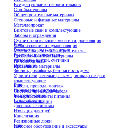
Все доступные категории товаров
Стройматериалы
Общестроительные материалы
Стеновые и фасадные материалы
Металлопрокат
Винтовые сваи и комплектующие
Заборы и ограждения
Сухие строительные смеси и гидроизоляция
Еще
Теплоизоляция и шумоизоляция
Электротовары и освещение
Материалы для сухого строительства
Розетки и выключатели
Древесно-плитные материалы
Автоматы, щитки, счетчики
Пиломатериалы
Освещение
Кровельные материалы
Звонки, домофоны, безопасность дома
Удлинители, сетевые разъемы, вилки, гнезда и
комплектующие
Еще
Кабели, провода, монтаж
Инженерные системы
Системы прокладки кабеля
Водоснабжение
Фонари и элементы питания
Газоснабжение
Телекоммуникации
Дренажные системы
Изоляция для труб
Канализация
Ревизионные люки
Еще
Насосное оборудование и аксессуары