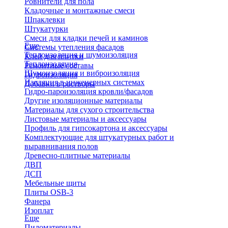
Ровнители для пола
Кладочные и монтажные смеси
Шпаклевки
Штукатурки
Смеси для кладки печей и каминов
Еще
Системы утепления фасадов
Теплоизоляция и шумоизоляция
Клей для плитки
Теплоизоляция
Ремонтные составы
Шумоизоляция и виброизоляция
Гидроизоляция
Изоляция в инженерных системах
Добавки в растворы
Гидро-пароизоляция кровли/фасадов
Другие изоляционные материалы
Материалы для сухого строительства
Листовые материалы и аксессуары
Профиль для гипсокартона и аксессуары
Комплектующие для штукатурных работ и
выравнивания полов
Древесно-плитные материалы
ДВП
ДСП
Мебельные щиты
Плиты OSB-3
Фанера
Изоплат
Еще
Пиломатериалы