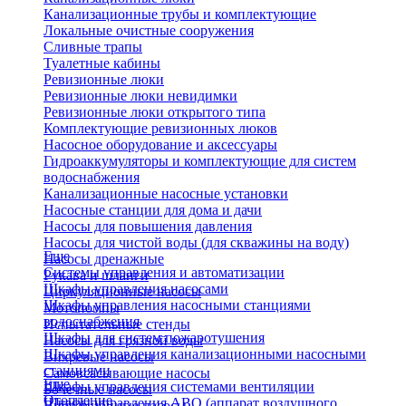
Канализационные трубы и комплектующие
Локальные очистные сооружения
Сливные трапы
Туалетные кабины
Ревизионные люки
Ревизионные люки невидимки
Ревизионные люки открытого типа
Комплектующие ревизионных люков
Насосное оборудование и аксессуары
Гидроаккумуляторы и комплектующие для систем
водоснабжения
Канализационные насосные установки
Насосные станции для дома и дачи
Насосы для повышения давления
Насосы для чистой воды (для скважины на воду)
Еще
Насосы дренажные
Системы управления и автоматизации
Рукава и шланги
Шкафы управления насосами
Циркуляционные насосы
Шкафы управления насосными станциями
Мотопомпы
водоснабжения
Испытательные стенды
Шкафы для систем пожаротушения
Насосы для грязной воды
Шкафы управления канализационными насосными
Вихревые насосы
станциями
Самовсасывающие насосы
Еще
Шкафы управления системами вентиляции
Бочечные насосы
Отопление
Шкафы управления АВО (аппарат воздушного
Вибрационные насосы