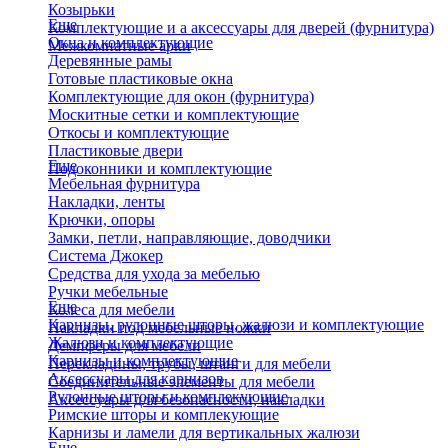
Козырьки
Еще
Комплектующие и а аксессуары для дверей (фурнитура)
Окна и комплектующие
Межкомнатные арки
Деревянные рамы
Готовые пластиковые окна
Комплектующие для окон (фурнитура)
Москитные сетки и комплектующие
Откосы и комплектующие
Пластиковые двери
Еще
Подоконники и комплектующие
Мебельная фурнитура
Накладки, ленты
Крючки, опоры
Замки, петли, направляющие, доводчики
Система Джокер
Средства для ухода за мебелью
Ручки мебельные
Еще
Колеса для мебели
Карнизы, рулонные шторы, жалюзи и комплектующие
Накладки под мебельные ножки
Жалюзи и комплектующие
Демпферы для мебели
Карнизы и комплектующие
Перекладины, трубы, штанги для мебели
Аксессуары для карнизов
Соединительные элементы для мебели
Рулонные шторы и комплекующие
Аксессуары для безопасности, накладки
Римские шторы и комплекующие
Карнизы и ламели для вертикальных жалюзи
Еще