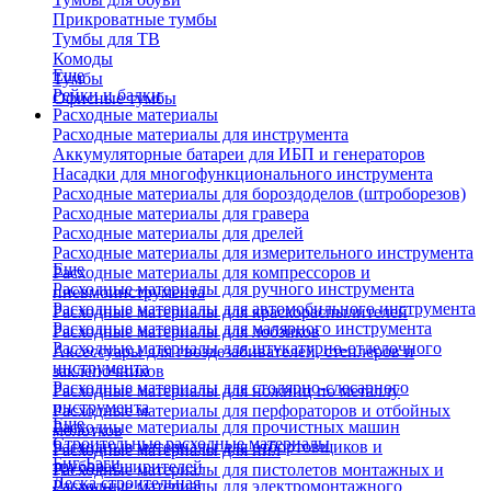
Прикроватные тумбы
Тумбы для ТВ
Комоды
Еще
Тумбы
Рейки и балки
Офисные тумбы
Расходные материалы
Расходные материалы для инструмента
Аккумуляторные батареи для ИБП и генераторов
Насадки для многофункционального инструмента
Расходные материалы для бороздоделов (штроборезов)
Расходные материалы для гравера
Расходные материалы для дрелей
Расходные материалы для измерительного инструмента
Еще
Расходные материалы для компрессоров и
Расходные материалы для ручного инструмента
пневмоинструмента
Расходные материалы для автомобильного инструмента
Расходные материалы для краскораспылителей
Расходные материалы для малярного инструмента
Расходные материалы для лобзиков
Расходные материалы для штукатурно-отделочного
Аксессуары для гвоздезабивателей, степлеров и
инструмента
заклепочников
Расходные материалы для столярно-слесарного
Расходные материалы для ножниц по металлу
инструмента
Расходные материалы для перфораторов и отбойных
Еще
Расходные материалы для прочистных машин
молотков
Строительные расходные материалы
Расходные материалы для отбортовщиков и
Расходные материалы для пил
Биг-Бэги
труборасширителей
Расходные материалы для пистолетов монтажных и
Леска строительная
Расходные материалы для электромонтажного
клеевых