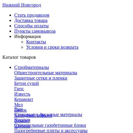
Нижний Новгород
Стать продавцом
Доставка товара
Способы оплаты
Пункты самовывоза
Информация
Контакты
Условия и сроки возврата
Каталог товаров
Стройматериалы
Общестроительные материалы
Защитные сетки и пленки
Бетон сухой
Гипс
Известь
Керамзит
Мел
Еще
Песок
Стеновые и фасадные материалы
Холодный асфальт
Кирпич
Цемент
Строительные газобетонные блоки
Щебень
Пазогребневые плиты и аксессуары