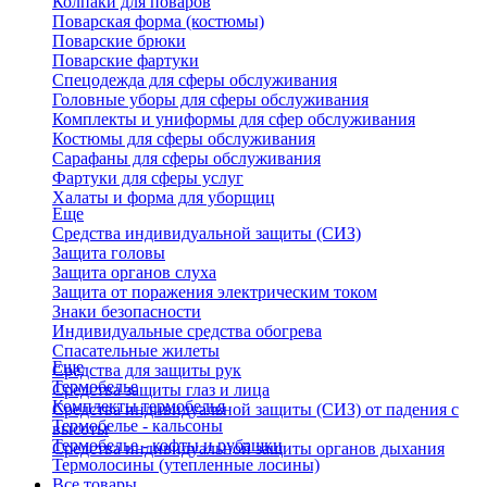
Колпаки для поваров
Поварская форма (костюмы)
Поварские брюки
Поварские фартуки
Спецодежда для сферы обслуживания
Головные уборы для сферы обслуживания
Комплекты и униформы для сфер обслуживания
Костюмы для сферы обслуживания
Сарафаны для сферы обслуживания
Фартуки для сферы услуг
Халаты и форма для уборщиц
Еще
Средства индивидуальной защиты (СИЗ)
Защита головы
Защита органов слуха
Защита от поражения электрическим током
Знаки безопасности
Индивидуальные средства обогрева
Спасательные жилеты
Еще
Средства для защиты рук
Термобелье
Средства защиты глаз и лица
Комплекты термобелья
Средства индивидуальной защиты (СИЗ) от падения с
Термобелье - кальсоны
высоты
Термобелье - кофты и рубашки
Средства индивидуальной защиты органов дыхания
Термолосины (утепленные лосины)
Все товары