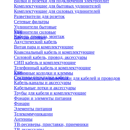
Вилки и розетки для подключения электроплит
Комплектующие для бытовых удлинителей
Комплектующие для силовых удлинителей
Разветвители для розеток
Сетевые фильтры
Удлинители бытовые
Еще
Удлинители силовые
Кабели, провода, монтаж
Шнуры сетевые
Акустический кабель
Витая пара и комплектующие
Коаксиальный кабель и комплектующие
Силовой кабель, провод, аксессуары
СИП кабель и комплектующие
Телефонный кабель и комплектующие
Еще
Клеммные колодки и клеммы
Системы прокладки кабеля
Соединители и наконечники для кабелей и проводов
Кабель-каналы и аксессуары
Кабельные лотки и аксессуары
Трубы для кабеля и комплектующие
Фонари и элементы питания
Фонари
Элементы питания
Телекоммуникации
Антенны
ТВ-ресиверы, приставки, приемники
ТВ-аксессуары