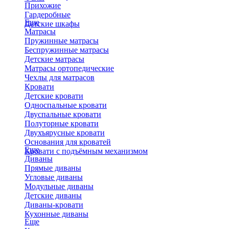
Прихожие
Гардеробные
Еще
Детские шкафы
Матрасы
Пружинные матрасы
Беспружинные матрасы
Детские матрасы
Матрасы ортопедические
Чехлы для матрасов
Кровати
Детские кровати
Односпальные кровати
Двуспальные кровати
Полуторные кровати
Двухъярусные кровати
Основания для кроватей
Еще
Кровати с подъёмным механизмом
Диваны
Прямые диваны
Угловые диваны
Модульные диваны
Детские диваны
Диваны-кровати
Кухонные диваны
Еще