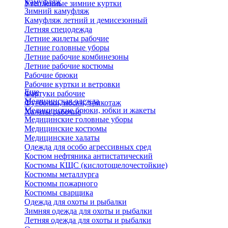
Камуфляж
Утепленные зимние куртки
Зимний камуфляж
Камуфляж летний и демисезонный
Летняя спецодежда
Летние жилеты рабочие
Летние головные уборы
Летние рабочие комбинезоны
Летние рабочие костюмы
Рабочие брюки
Рабочие куртки и ветровки
Еще
Фартуки рабочие
Медицинская одежда
Футболки, носки, трикотаж
Медицинские брюки, юбки и жакеты
Халаты рабочие
Медицинские головные уборы
Медицинские костюмы
Медицинские халаты
Одежда для особо агрессивных сред
Костюм нефтяника антистатический
Костюмы КЩС (кислотощелочестойкие)
Костюмы металлурга
Костюмы пожарного
Костюмы сварщика
Одежда для охоты и рыбалки
Зимняя одежда для охоты и рыбалки
Летняя одежда для охоты и рыбалки