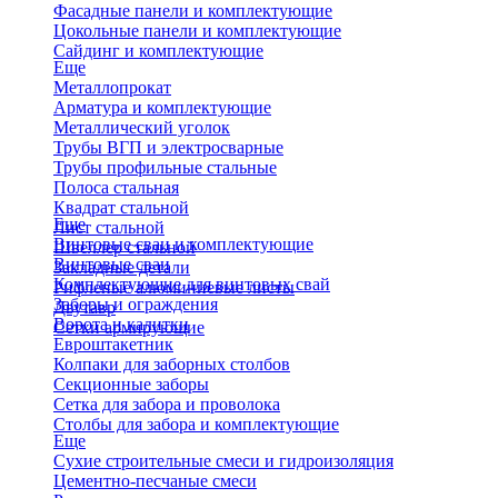
Фасадные панели и комплектующие
Цокольные панели и комплектующие
Сайдинг и комплектующие
Еще
Металлопрокат
Арматура и комплектующие
Металлический уголок
Трубы ВГП и электросварные
Трубы профильные стальные
Полоса стальная
Квадрат стальной
Еще
Лист стальной
Винтовые сваи и комплектующие
Швеллер стальной
Винтовые сваи
Закладные детали
Комплектующие для винтовых свай
Рифленые алюминиевые листы
Заборы и ограждения
Двутавр
Ворота и калитки
Сетки армирующие
Евроштакетник
Колпаки для заборных столбов
Секционные заборы
Сетка для забора и проволока
Столбы для забора и комплектующие
Еще
Сухие строительные смеси и гидроизоляция
Цементно-песчаные смеси