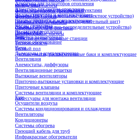
Арматура для радиаторов отопления
охлаждения)
Колодезные насосы
Арматура для систем отопления
Щиты управления тепловыми пунктами
Фекальные насосы (фекальники)
Водонагреватели и комплектующие
Шкафы НКУ (Низковольтное комплектное устройство)
Фонтанные насосы
Газовые колонки и комплектующие
Шкафы ГРЩ (Главный распределительный щит)
Промышленные насосы
Котлы отопления
Шкафы ВРУ (Вводно-распределительные устройства)
Садовые пруды и фонтаны
Радиаторы отопления
Шкафы АВР
Центробежные насосы
Еще
Решетки радиаторные
Электрические зарядные станции
Печное оборудование
Теплоноситель
Печи
Теплый пол
Дымоходы и комплектующие
Экспанзоматы, расширительные баки и комплектующие
Вентиляция
Анемостаты, диффузоры
Вентиляционные решетки
Вытяжные вентиляторы
Приточно-вытяжные установки и комплектующие
Приточные клапаны
Системы вентиляции и комплектующие
Еще
Аксессуары для монтажа вентиляции
Осушители воздуха
Системы кондиционирования и охлаждения
Вентиляторы
Кондиционеры
Системы обогрева
Греющий кабель для труб
Инфракрасные обогреватели