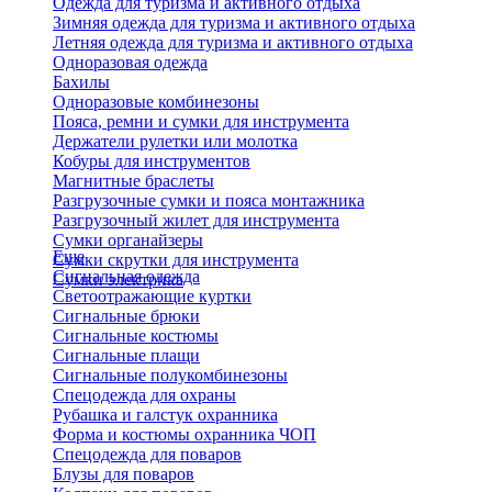
Одежда для туризма и активного отдыха
Зимняя одежда для туризма и активного отдыха
Летняя одежда для туризма и активного отдыха
Одноразовая одежда
Бахилы
Одноразовые комбинезоны
Пояса, ремни и сумки для инструмента
Держатели рулетки или молотка
Кобуры для инструментов
Магнитные браслеты
Разгрузочные сумки и пояса монтажника
Разгрузочный жилет для инструмента
Сумки органайзеры
Еще
Сумки скрутки для инструмента
Сигнальная одежда
Сумки электрика
Светоотражающие куртки
Сигнальные брюки
Сигнальные костюмы
Сигнальные плащи
Сигнальные полукомбинезоны
Спецодежда для охраны
Рубашка и галстук охранника
Форма и костюмы охранника ЧОП
Спецодежда для поваров
Блузы для поваров