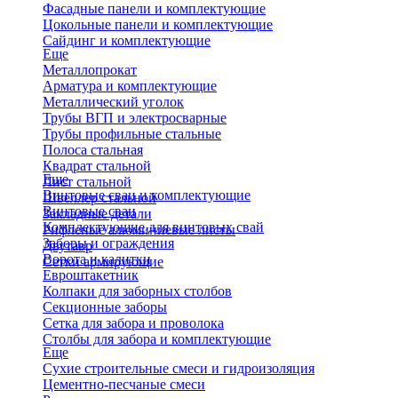
Фасадные панели и комплектующие
Цокольные панели и комплектующие
Сайдинг и комплектующие
Еще
Металлопрокат
Арматура и комплектующие
Металлический уголок
Трубы ВГП и электросварные
Трубы профильные стальные
Полоса стальная
Квадрат стальной
Еще
Лист стальной
Винтовые сваи и комплектующие
Швеллер стальной
Винтовые сваи
Закладные детали
Комплектующие для винтовых свай
Рифленые алюминиевые листы
Заборы и ограждения
Двутавр
Ворота и калитки
Сетки армирующие
Евроштакетник
Колпаки для заборных столбов
Секционные заборы
Сетка для забора и проволока
Столбы для забора и комплектующие
Еще
Сухие строительные смеси и гидроизоляция
Цементно-песчаные смеси