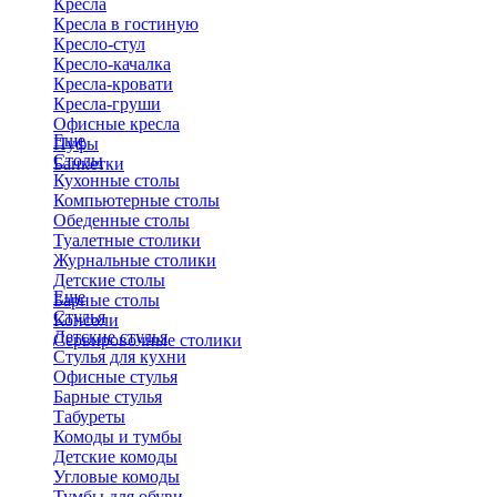
Кресла
Кресла в гостиную
Кресло-стул
Кресло-качалка
Кресла-кровати
Кресла-груши
Офисные кресла
Еще
Пуфы
Столы
Банкетки
Кухонные столы
Компьютерные столы
Обеденные столы
Туалетные столики
Журнальные столики
​Детские столы
Еще
Барные столы
Стулья
Консоли
Детские стулья
Сервировочные столики
Стулья для кухни
Офисные стулья
Барные стулья
Табуреты
Комоды и тумбы
Детские комоды
Угловые комоды
Тумбы для обуви