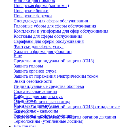
Колпаки для поваров
Поварская форма (костюмы)
Поварские брюки
Поварские фартуки
Спецодежда для сферы обслуживания
Головные уборы для сферы обслуживания
Комплекты и униформы для сфер обслуживания
Костюмы для сферы обслуживания
Сарафаны для сферы обслуживания
Фартуки для сферы услуг
Халаты и форма для уборщиц
Еще
Средства индивидуальной защиты (СИЗ)
Защита головы
Защита органов слуха
Защита от поражения электрическим током
Знаки безопасности
Индивидуальные средства обогрева
Спасательные жилеты
Еще
Средства для защиты рук
Термобелье
Средства защиты глаз и лица
Комплекты термобелья
Средства индивидуальной защиты (СИЗ) от падения с
Термобелье - кальсоны
высоты
Термобелье - кофты и рубашки
Средства индивидуальной защиты органов дыхания
Термолосины (утепленные лосины)
Все товары