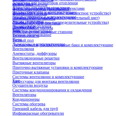
Арматура для радиаторов отопления
охлаждения)
Колодезные насосы
Арматура для систем отопления
Щиты управления тепловыми пунктами
Фекальные насосы (фекальники)
Водонагреватели и комплектующие
Шкафы НКУ (Низковольтное комплектное устройство)
Фонтанные насосы
Газовые колонки и комплектующие
Шкафы ГРЩ (Главный распределительный щит)
Промышленные насосы
Котлы отопления
Шкафы ВРУ (Вводно-распределительные устройства)
Садовые пруды и фонтаны
Радиаторы отопления
Шкафы АВР
Центробежные насосы
Еще
Решетки радиаторные
Электрические зарядные станции
Печное оборудование
Теплоноситель
Печи
Теплый пол
Дымоходы и комплектующие
Экспанзоматы, расширительные баки и комплектующие
Вентиляция
Анемостаты, диффузоры
Вентиляционные решетки
Вытяжные вентиляторы
Приточно-вытяжные установки и комплектующие
Приточные клапаны
Системы вентиляции и комплектующие
Еще
Аксессуары для монтажа вентиляции
Осушители воздуха
Системы кондиционирования и охлаждения
Вентиляторы
Кондиционеры
Системы обогрева
Греющий кабель для труб
Инфракрасные обогреватели