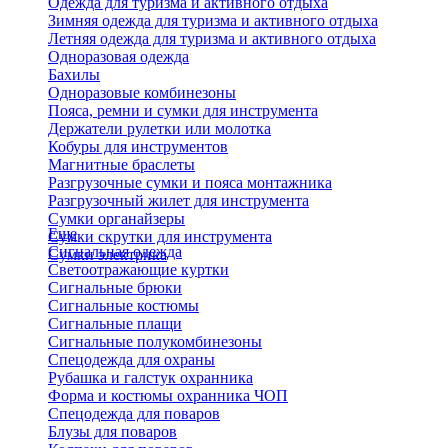
Одежда для туризма и активного отдыха
Зимняя одежда для туризма и активного отдыха
Летняя одежда для туризма и активного отдыха
Одноразовая одежда
Бахилы
Одноразовые комбинезоны
Пояса, ремни и сумки для инструмента
Держатели рулетки или молотка
Кобуры для инструментов
Магнитные браслеты
Разгрузочные сумки и пояса монтажника
Разгрузочный жилет для инструмента
Сумки органайзеры
Еще
Сумки скрутки для инструмента
Сигнальная одежда
Сумки электрика
Светоотражающие куртки
Сигнальные брюки
Сигнальные костюмы
Сигнальные плащи
Сигнальные полукомбинезоны
Спецодежда для охраны
Рубашка и галстук охранника
Форма и костюмы охранника ЧОП
Спецодежда для поваров
Блузы для поваров