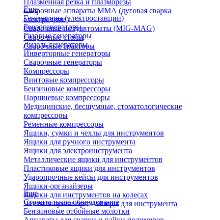
Плазменная резка и плазморезы
Еще
Сварочные аппараты ММА (дуговая сварка
Генераторы (электростанции)
электродами)
Бензогенераторы
Сварочные полуавтоматы (MIG-MAG)
Газовые генераторы
Сварочные столы
Дизель генераторы
Сварочные тракторы
Инверторные генераторы
Сварочные генераторы
Компрессоры
Винтовые компрессоры
Бензиновые компрессоры
Поршневые компрессоры
Медицинские, бесшумные, стоматологические
компрессоры
Ременные компрессоры
Ящики, сумки и чехлы для инструментов
Ящики для ручного инструмента
Ящики для электроинструмента
Металлические ящики для инструментов
Пластиковые ящики для инструментов
Ударопрочные кейсы для инструментов
Ящики-органайзеры
Еще
Ящики для инструментов на колесах
Строительное оборудование
Чехлы и сумки органайзеры для инструмента
Бензиновые отбойные молотки
Аппараты для сварки и пайки полимеров