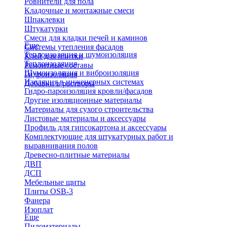
Ровнители для пола
Кладочные и монтажные смеси
Шпаклевки
Штукатурки
Смеси для кладки печей и каминов
Еще
Системы утепления фасадов
Теплоизоляция и шумоизоляция
Клей для плитки
Теплоизоляция
Ремонтные составы
Шумоизоляция и виброизоляция
Гидроизоляция
Изоляция в инженерных системах
Добавки в растворы
Гидро-пароизоляция кровли/фасадов
Другие изоляционные материалы
Материалы для сухого строительства
Листовые материалы и аксессуары
Профиль для гипсокартона и аксессуары
Комплектующие для штукатурных работ и
выравнивания полов
Древесно-плитные материалы
ДВП
ДСП
Мебельные щиты
Плиты OSB-3
Фанера
Изоплат
Еще
Пиломатериалы