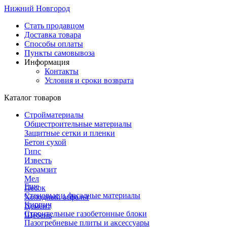
Нижний Новгород
Стать продавцом
Доставка товара
Способы оплаты
Пункты самовывоза
Информация
Контакты
Условия и сроки возврата
Каталог товаров
Стройматериалы
Общестроительные материалы
Защитные сетки и пленки
Бетон сухой
Гипс
Известь
Керамзит
Мел
Еще
Песок
Стеновые и фасадные материалы
Холодный асфальт
Кирпич
Цемент
Строительные газобетонные блоки
Щебень
Пазогребневые плиты и аксессуары