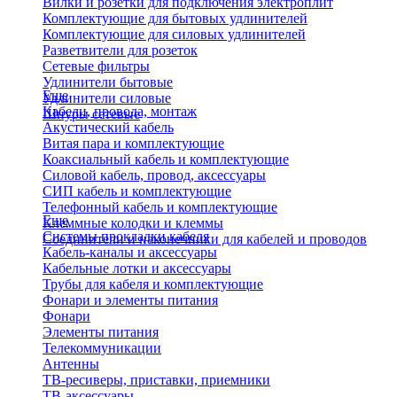
Вилки и розетки для подключения электроплит
Комплектующие для бытовых удлинителей
Комплектующие для силовых удлинителей
Разветвители для розеток
Сетевые фильтры
Удлинители бытовые
Еще
Удлинители силовые
Кабели, провода, монтаж
Шнуры сетевые
Акустический кабель
Витая пара и комплектующие
Коаксиальный кабель и комплектующие
Силовой кабель, провод, аксессуары
СИП кабель и комплектующие
Телефонный кабель и комплектующие
Еще
Клеммные колодки и клеммы
Системы прокладки кабеля
Соединители и наконечники для кабелей и проводов
Кабель-каналы и аксессуары
Кабельные лотки и аксессуары
Трубы для кабеля и комплектующие
Фонари и элементы питания
Фонари
Элементы питания
Телекоммуникации
Антенны
ТВ-ресиверы, приставки, приемники
ТВ-аксессуары