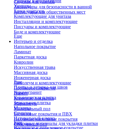
Унитазы и инсталляции
Сиденья для унитаза
Унитазы
Аксессуары для безопасности в ванной
Бачки унитазов
Аксессуары для общественных мест
Комплектующие для унитаза
Инсталляции и комплектующие
Писсуары и комплектующие
Биде и комплектующие
Еще
Интерьер и отделка
Напольное покрытие
Ламинат
Паркетная доска
Ковролин
Искусственная трава
Массивная доска
Инженерная доска
Еще
Линолеум и комплектующие
Плитка и затирка для швов
Пробковое покрытие
Керамогранит
Паркет
Керамическая плитка
Ковровые покрытия
Зеркальная плитка
Мармолеум
Мозаика
Минеральный пол
Ступени
Виниловые покрытия и ПВХ
Натуральный камень
Наливные напольные покрытия
Еще
Расходные материалы для укладки плитки
Стеклянный пол
Настенное и потолочное покрытие
Затирки для швов плитки