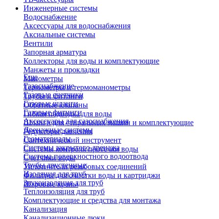
Инженерные системы
Водоснабжение
Аксессуары для водоснабжения
Аксиальные системы
Вентили
Запорная арматура
Коллекторы для воды и комплектующие
Манжеты и прокладки
Еще
Манометры
Газоснабжение
Термометры и термоманометры
Газовые счетчики
Трубы и фитинги
Газовые шланги
Обратные клапаны
Газовые фитинги
Гибкая подводка для воды
Аксессуары для газоснабжения
Шланги для стиральных машин и комплектующие
Дренажные системы
Редукторы давления
Геоматериалы
Сантехнический инструмент
Системы закрытого дренажа
Системы контроля протечки воды
Система поверхностного водоотвода
Счетчики воды
Трубы двустенные
Уплотнители резьбовых соединений
Изоляция для труб
Фильтры для очистки воды и картриджи
Звукоизоляция для труб
Шаровые краны
Теплоизоляция для труб
Комплектующие и средства для монтажа
Канализация
Канализационные люки