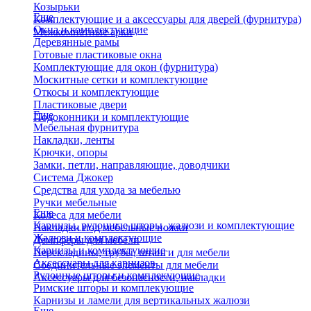
Козырьки
Еще
Комплектующие и а аксессуары для дверей (фурнитура)
Окна и комплектующие
Межкомнатные арки
Деревянные рамы
Готовые пластиковые окна
Комплектующие для окон (фурнитура)
Москитные сетки и комплектующие
Откосы и комплектующие
Пластиковые двери
Еще
Подоконники и комплектующие
Мебельная фурнитура
Накладки, ленты
Крючки, опоры
Замки, петли, направляющие, доводчики
Система Джокер
Средства для ухода за мебелью
Ручки мебельные
Еще
Колеса для мебели
Карнизы, рулонные шторы, жалюзи и комплектующие
Накладки под мебельные ножки
Жалюзи и комплектующие
Демпферы для мебели
Карнизы и комплектующие
Перекладины, трубы, штанги для мебели
Аксессуары для карнизов
Соединительные элементы для мебели
Рулонные шторы и комплекующие
Аксессуары для безопасности, накладки
Римские шторы и комплекующие
Карнизы и ламели для вертикальных жалюзи
Еще