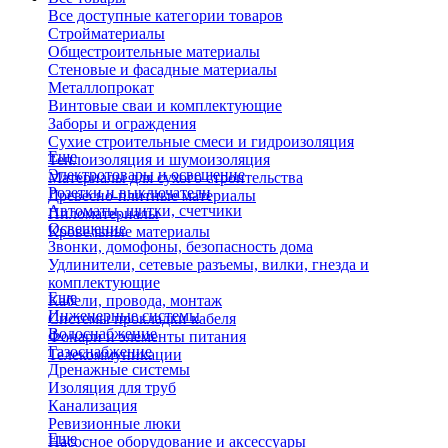
Все доступные категории товаров
Стройматериалы
Общестроительные материалы
Стеновые и фасадные материалы
Металлопрокат
Винтовые сваи и комплектующие
Заборы и ограждения
Сухие строительные смеси и гидроизоляция
Еще
Теплоизоляция и шумоизоляция
Электротовары и освещение
Материалы для сухого строительства
Розетки и выключатели
Древесно-плитные материалы
Автоматы, щитки, счетчики
Пиломатериалы
Освещение
Кровельные материалы
Звонки, домофоны, безопасность дома
Удлинители, сетевые разъемы, вилки, гнезда и
комплектующие
Еще
Кабели, провода, монтаж
Инженерные системы
Системы прокладки кабеля
Водоснабжение
Фонари и элементы питания
Газоснабжение
Телекоммуникации
Дренажные системы
Изоляция для труб
Канализация
Ревизионные люки
Еще
Насосное оборудование и аксессуары