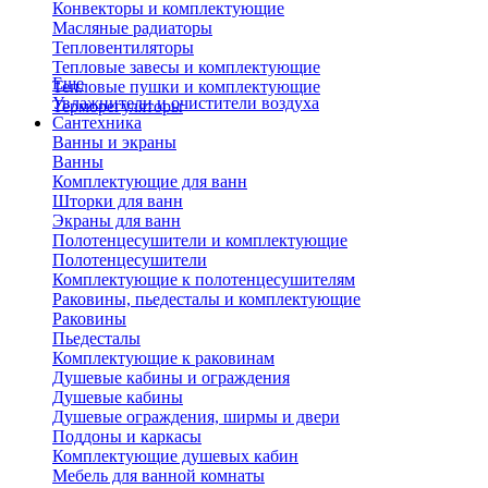
Конвекторы и комплектующие
Масляные радиаторы
Тепловентиляторы
Тепловые завесы и комплектующие
Еще
Тепловые пушки и комплектующие
Увлажнители и очистители воздуха
Терморегуляторы
Сантехника
Ванны и экраны
Ванны
Комплектующие для ванн
Шторки для ванн
Экраны для ванн
Полотенцесушители и комплектующие
Полотенцесушители
Комплектующие к полотенцесушителям
Раковины, пьедесталы и комплектующие
Раковины
Пьедесталы
Комплектующие к раковинам
Душевые кабины и ограждения
Душевые кабины
Душевые ограждения, ширмы и двери
Поддоны и каркасы
Комплектующие душевых кабин
Мебель для ванной комнаты