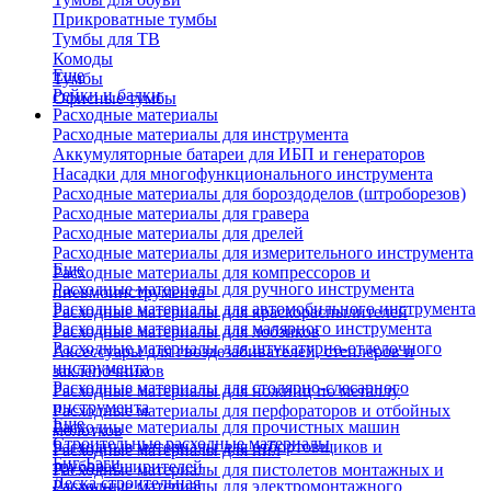
Прикроватные тумбы
Тумбы для ТВ
Комоды
Еще
Тумбы
Рейки и балки
Офисные тумбы
Расходные материалы
Расходные материалы для инструмента
Аккумуляторные батареи для ИБП и генераторов
Насадки для многофункционального инструмента
Расходные материалы для бороздоделов (штроборезов)
Расходные материалы для гравера
Расходные материалы для дрелей
Расходные материалы для измерительного инструмента
Еще
Расходные материалы для компрессоров и
Расходные материалы для ручного инструмента
пневмоинструмента
Расходные материалы для автомобильного инструмента
Расходные материалы для краскораспылителей
Расходные материалы для малярного инструмента
Расходные материалы для лобзиков
Расходные материалы для штукатурно-отделочного
Аксессуары для гвоздезабивателей, степлеров и
инструмента
заклепочников
Расходные материалы для столярно-слесарного
Расходные материалы для ножниц по металлу
инструмента
Расходные материалы для перфораторов и отбойных
Еще
Расходные материалы для прочистных машин
молотков
Строительные расходные материалы
Расходные материалы для отбортовщиков и
Расходные материалы для пил
Биг-Бэги
труборасширителей
Расходные материалы для пистолетов монтажных и
Леска строительная
Расходные материалы для электромонтажного
клеевых