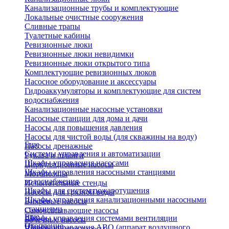
Канализационные трубы и комплектующие
Локальные очистные сооружения
Сливные трапы
Туалетные кабины
Ревизионные люки
Ревизионные люки невидимки
Ревизионные люки открытого типа
Комплектующие ревизионных люков
Насосное оборудование и аксессуары
Гидроаккумуляторы и комплектующие для систем
водоснабжения
Канализационные насосные установки
Насосные станции для дома и дачи
Насосы для повышения давления
Насосы для чистой воды (для скважины на воду)
Еще
Насосы дренажные
Системы управления и автоматизации
Рукава и шланги
Шкафы управления насосами
Циркуляционные насосы
Шкафы управления насосными станциями
Мотопомпы
водоснабжения
Испытательные стенды
Шкафы для систем пожаротушения
Насосы для грязной воды
Шкафы управления канализационными насосными
Вихревые насосы
станциями
Самовсасывающие насосы
Еще
Шкафы управления системами вентиляции
Бочечные насосы
Отопление
Шкафы управления АВО (аппарат воздушного
Вибрационные насосы