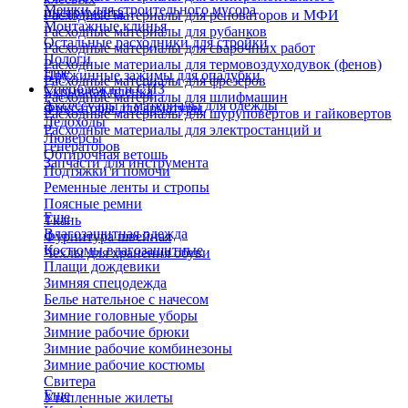
Мешки для строительного мусора
инструмента
Расходные материалы для реноваторов и МФИ
Монтажные клинья
Расходные материалы для рубанков
Остальные расходники для стройки
Расходные материалы для сварочных работ
Пологи
Расходные материалы для термовоздуходувок (фенов)
Еще
Пружинные зажимы для опалубки
Расходные материалы для фрезеров
Спецодежда и СИЗ
Укрывная пленка
Расходные материалы для шлифмашин
Аксессуары и материалы для одежды
Фиксаторы для арматуры
Расходные материалы для шуруповертов и гайковертов
Ледоходы
Расходные материалы для электростанций и
Люверсы
генераторов
Обтирочная ветошь
Запчасти для инструмента
Подтяжки и помочи
Ременные ленты и стропы
Поясные ремни
Еще
Ткань
Влагозащитная одежда
Фурнитура швейная
Костюмы влагозащитные
Чехлы для хранения обуви
Плащи дождевики
Зимняя спецодежда
Белье нательное с начесом
Зимние головные уборы
Зимние рабочие брюки
Зимние рабочие комбинезоны
Зимние рабочие костюмы
Свитера
Еще
Утепленные жилеты