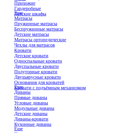
Прихожие
Гардеробные
Еще
Детские шкафы
Матрасы
Пружинные матрасы
Беспружинные матрасы
Детские матрасы
Матрасы ортопедические
Чехлы для матрасов
Кровати
Детские кровати
Односпальные кровати
Двуспальные кровати
Полуторные кровати
Двухъярусные кровати
Основания для кроватей
Еще
Кровати с подъёмным механизмом
Диваны
Прямые диваны
Угловые диваны
Модульные диваны
Детские диваны
Диваны-кровати
Кухонные диваны
Еще