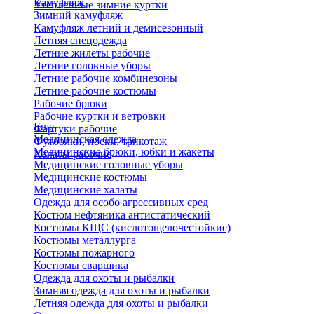
Камуфляж
Утепленные зимние куртки
Зимний камуфляж
Камуфляж летний и демисезонный
Летняя спецодежда
Летние жилеты рабочие
Летние головные уборы
Летние рабочие комбинезоны
Летние рабочие костюмы
Рабочие брюки
Рабочие куртки и ветровки
Еще
Фартуки рабочие
Медицинская одежда
Футболки, носки, трикотаж
Медицинские брюки, юбки и жакеты
Халаты рабочие
Медицинские головные уборы
Медицинские костюмы
Медицинские халаты
Одежда для особо агрессивных сред
Костюм нефтяника антистатический
Костюмы КЩС (кислотощелочестойкие)
Костюмы металлурга
Костюмы пожарного
Костюмы сварщика
Одежда для охоты и рыбалки
Зимняя одежда для охоты и рыбалки
Летняя одежда для охоты и рыбалки