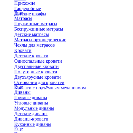
Прихожие
Гардеробные
Еще
Детские шкафы
Матрасы
Пружинные матрасы
Беспружинные матрасы
Детские матрасы
Матрасы ортопедические
Чехлы для матрасов
Кровати
Детские кровати
Односпальные кровати
Двуспальные кровати
Полуторные кровати
Двухъярусные кровати
Основания для кроватей
Еще
Кровати с подъёмным механизмом
Диваны
Прямые диваны
Угловые диваны
Модульные диваны
Детские диваны
Диваны-кровати
Кухонные диваны
Еще