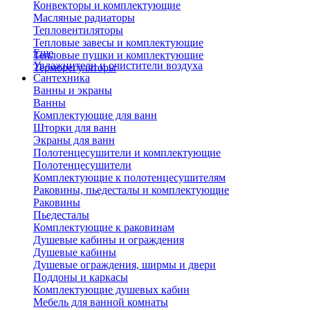
Конвекторы и комплектующие
Масляные радиаторы
Тепловентиляторы
Тепловые завесы и комплектующие
Еще
Тепловые пушки и комплектующие
Увлажнители и очистители воздуха
Терморегуляторы
Сантехника
Ванны и экраны
Ванны
Комплектующие для ванн
Шторки для ванн
Экраны для ванн
Полотенцесушители и комплектующие
Полотенцесушители
Комплектующие к полотенцесушителям
Раковины, пьедесталы и комплектующие
Раковины
Пьедесталы
Комплектующие к раковинам
Душевые кабины и ограждения
Душевые кабины
Душевые ограждения, ширмы и двери
Поддоны и каркасы
Комплектующие душевых кабин
Мебель для ванной комнаты