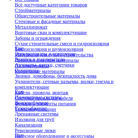
Все доступные категории товаров
Стройматериалы
Общестроительные материалы
Стеновые и фасадные материалы
Металлопрокат
Винтовые сваи и комплектующие
Заборы и ограждения
Сухие строительные смеси и гидроизоляция
Еще
Теплоизоляция и шумоизоляция
Электротовары и освещение
Материалы для сухого строительства
Розетки и выключатели
Древесно-плитные материалы
Автоматы, щитки, счетчики
Пиломатериалы
Освещение
Кровельные материалы
Звонки, домофоны, безопасность дома
Удлинители, сетевые разъемы, вилки, гнезда и
комплектующие
Еще
Кабели, провода, монтаж
Инженерные системы
Системы прокладки кабеля
Водоснабжение
Фонари и элементы питания
Газоснабжение
Телекоммуникации
Дренажные системы
Изоляция для труб
Канализация
Ревизионные люки
Еще
Насосное оборудование и аксессуары