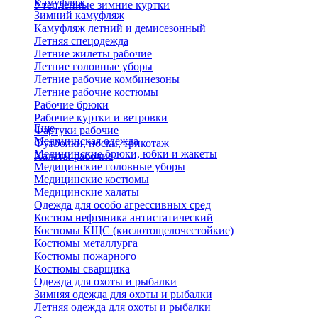
Камуфляж
Утепленные зимние куртки
Зимний камуфляж
Камуфляж летний и демисезонный
Летняя спецодежда
Летние жилеты рабочие
Летние головные уборы
Летние рабочие комбинезоны
Летние рабочие костюмы
Рабочие брюки
Рабочие куртки и ветровки
Еще
Фартуки рабочие
Медицинская одежда
Футболки, носки, трикотаж
Медицинские брюки, юбки и жакеты
Халаты рабочие
Медицинские головные уборы
Медицинские костюмы
Медицинские халаты
Одежда для особо агрессивных сред
Костюм нефтяника антистатический
Костюмы КЩС (кислотощелочестойкие)
Костюмы металлурга
Костюмы пожарного
Костюмы сварщика
Одежда для охоты и рыбалки
Зимняя одежда для охоты и рыбалки
Летняя одежда для охоты и рыбалки