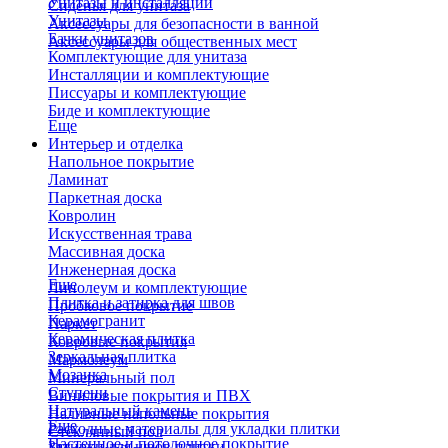
Унитазы и инсталляции
Сиденья для унитаза
Унитазы
Аксессуары для безопасности в ванной
Бачки унитазов
Аксессуары для общественных мест
Комплектующие для унитаза
Инсталляции и комплектующие
Писсуары и комплектующие
Биде и комплектующие
Еще
Интерьер и отделка
Напольное покрытие
Ламинат
Паркетная доска
Ковролин
Искусственная трава
Массивная доска
Инженерная доска
Еще
Линолеум и комплектующие
Плитка и затирка для швов
Пробковое покрытие
Керамогранит
Паркет
Керамическая плитка
Ковровые покрытия
Зеркальная плитка
Мармолеум
Мозаика
Минеральный пол
Ступени
Виниловые покрытия и ПВХ
Натуральный камень
Наливные напольные покрытия
Еще
Расходные материалы для укладки плитки
Стеклянный пол
Настенное и потолочное покрытие
Затирки для швов плитки