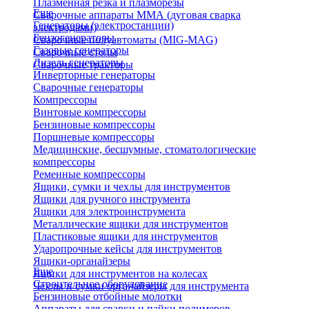
Плазменная резка и плазморезы
Еще
Сварочные аппараты ММА (дуговая сварка
Генераторы (электростанции)
электродами)
Бензогенераторы
Сварочные полуавтоматы (MIG-MAG)
Газовые генераторы
Сварочные столы
Дизель генераторы
Сварочные тракторы
Инверторные генераторы
Сварочные генераторы
Компрессоры
Винтовые компрессоры
Бензиновые компрессоры
Поршневые компрессоры
Медицинские, бесшумные, стоматологические
компрессоры
Ременные компрессоры
Ящики, сумки и чехлы для инструментов
Ящики для ручного инструмента
Ящики для электроинструмента
Металлические ящики для инструментов
Пластиковые ящики для инструментов
Ударопрочные кейсы для инструментов
Ящики-органайзеры
Еще
Ящики для инструментов на колесах
Строительное оборудование
Чехлы и сумки органайзеры для инструмента
Бензиновые отбойные молотки
Аппараты для сварки и пайки полимеров