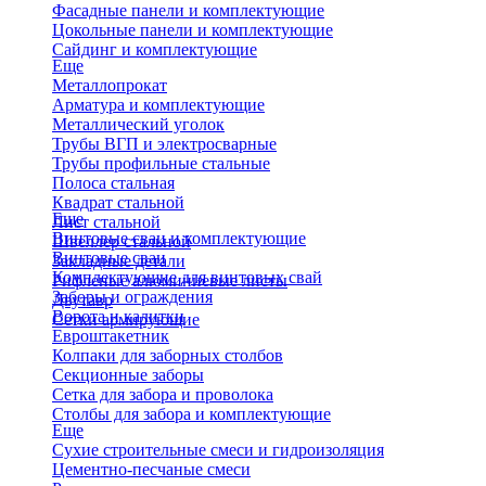
Фасадные панели и комплектующие
Цокольные панели и комплектующие
Сайдинг и комплектующие
Еще
Металлопрокат
Арматура и комплектующие
Металлический уголок
Трубы ВГП и электросварные
Трубы профильные стальные
Полоса стальная
Квадрат стальной
Еще
Лист стальной
Винтовые сваи и комплектующие
Швеллер стальной
Винтовые сваи
Закладные детали
Комплектующие для винтовых свай
Рифленые алюминиевые листы
Заборы и ограждения
Двутавр
Ворота и калитки
Сетки армирующие
Евроштакетник
Колпаки для заборных столбов
Секционные заборы
Сетка для забора и проволока
Столбы для забора и комплектующие
Еще
Сухие строительные смеси и гидроизоляция
Цементно-песчаные смеси