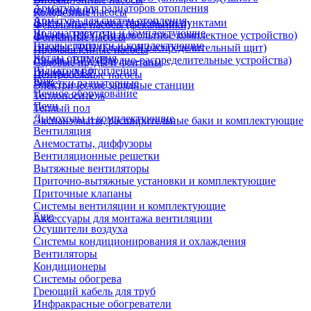
Арматура для радиаторов отопления
охлаждения)
Колодезные насосы
Арматура для систем отопления
Щиты управления тепловыми пунктами
Фекальные насосы (фекальники)
Водонагреватели и комплектующие
Шкафы НКУ (Низковольтное комплектное устройство)
Фонтанные насосы
Газовые колонки и комплектующие
Шкафы ГРЩ (Главный распределительный щит)
Промышленные насосы
Котлы отопления
Шкафы ВРУ (Вводно-распределительные устройства)
Садовые пруды и фонтаны
Радиаторы отопления
Шкафы АВР
Центробежные насосы
Еще
Решетки радиаторные
Электрические зарядные станции
Печное оборудование
Теплоноситель
Печи
Теплый пол
Дымоходы и комплектующие
Экспанзоматы, расширительные баки и комплектующие
Вентиляция
Анемостаты, диффузоры
Вентиляционные решетки
Вытяжные вентиляторы
Приточно-вытяжные установки и комплектующие
Приточные клапаны
Системы вентиляции и комплектующие
Еще
Аксессуары для монтажа вентиляции
Осушители воздуха
Системы кондиционирования и охлаждения
Вентиляторы
Кондиционеры
Системы обогрева
Греющий кабель для труб
Инфракрасные обогреватели