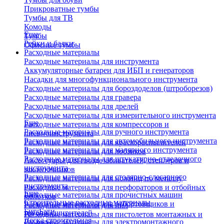
Прикроватные тумбы
Тумбы для ТВ
Комоды
Еще
Тумбы
Рейки и балки
Офисные тумбы
Расходные материалы
Расходные материалы для инструмента
Аккумуляторные батареи для ИБП и генераторов
Насадки для многофункционального инструмента
Расходные материалы для бороздоделов (штроборезов)
Расходные материалы для гравера
Расходные материалы для дрелей
Расходные материалы для измерительного инструмента
Еще
Расходные материалы для компрессоров и
Расходные материалы для ручного инструмента
пневмоинструмента
Расходные материалы для автомобильного инструмента
Расходные материалы для краскораспылителей
Расходные материалы для малярного инструмента
Расходные материалы для лобзиков
Расходные материалы для штукатурно-отделочного
Аксессуары для гвоздезабивателей, степлеров и
инструмента
заклепочников
Расходные материалы для столярно-слесарного
Расходные материалы для ножниц по металлу
инструмента
Расходные материалы для перфораторов и отбойных
Еще
Расходные материалы для прочистных машин
молотков
Строительные расходные материалы
Расходные материалы для отбортовщиков и
Расходные материалы для пил
Биг-Бэги
труборасширителей
Расходные материалы для пистолетов монтажных и
Леска строительная
Расходные материалы для электромонтажного
клеевых