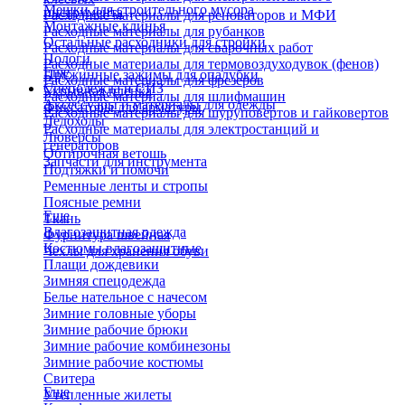
Мешки для строительного мусора
инструмента
Расходные материалы для реноваторов и МФИ
Монтажные клинья
Расходные материалы для рубанков
Остальные расходники для стройки
Расходные материалы для сварочных работ
Пологи
Расходные материалы для термовоздуходувок (фенов)
Еще
Пружинные зажимы для опалубки
Расходные материалы для фрезеров
Спецодежда и СИЗ
Укрывная пленка
Расходные материалы для шлифмашин
Аксессуары и материалы для одежды
Фиксаторы для арматуры
Расходные материалы для шуруповертов и гайковертов
Ледоходы
Расходные материалы для электростанций и
Люверсы
генераторов
Обтирочная ветошь
Запчасти для инструмента
Подтяжки и помочи
Ременные ленты и стропы
Поясные ремни
Еще
Ткань
Влагозащитная одежда
Фурнитура швейная
Костюмы влагозащитные
Чехлы для хранения обуви
Плащи дождевики
Зимняя спецодежда
Белье нательное с начесом
Зимние головные уборы
Зимние рабочие брюки
Зимние рабочие комбинезоны
Зимние рабочие костюмы
Свитера
Еще
Утепленные жилеты