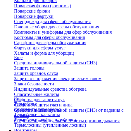
Колпаки для поваров
Поварская форма (костюмы)
Поварские брюки
Поварские фартуки
Спецодежда для сферы обслуживания
Головные уборы для сферы обслуживания
Комплекты и униформы для сфер обслуживания
Костюмы для сферы обслуживания
Сарафаны для сферы обслуживания
Фартуки для сферы услуг
Халаты и форма для уборщиц
Еще
Средства индивидуальной защиты (СИЗ)
Защита головы
Защита органов слуха
Защита от поражения электрическим током
Знаки безопасности
Индивидуальные средства обогрева
Спасательные жилеты
Еще
Средства для защиты рук
Термобелье
Средства защиты глаз и лица
Комплекты термобелья
Средства индивидуальной защиты (СИЗ) от падения с
Термобелье - кальсоны
высоты
Термобелье - кофты и рубашки
Средства индивидуальной защиты органов дыхания
Термолосины (утепленные лосины)
Все товары