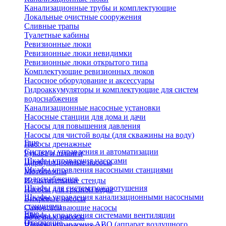
Канализационные трубы и комплектующие
Локальные очистные сооружения
Сливные трапы
Туалетные кабины
Ревизионные люки
Ревизионные люки невидимки
Ревизионные люки открытого типа
Комплектующие ревизионных люков
Насосное оборудование и аксессуары
Гидроаккумуляторы и комплектующие для систем
водоснабжения
Канализационные насосные установки
Насосные станции для дома и дачи
Насосы для повышения давления
Насосы для чистой воды (для скважины на воду)
Еще
Насосы дренажные
Системы управления и автоматизации
Рукава и шланги
Шкафы управления насосами
Циркуляционные насосы
Шкафы управления насосными станциями
Мотопомпы
водоснабжения
Испытательные стенды
Шкафы для систем пожаротушения
Насосы для грязной воды
Шкафы управления канализационными насосными
Вихревые насосы
станциями
Самовсасывающие насосы
Еще
Шкафы управления системами вентиляции
Бочечные насосы
Отопление
Шкафы управления АВО (аппарат воздушного
Вибрационные насосы