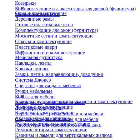
Козырьки
Еще
Комплектующие и а аксессуары для дверей (фурнитура)
Окна и комплектующие
Межкомнатные арки
Деревянные рамы
Готовые пластиковые окна
Комплектующие для окон (фурнитура)
Москитные сетки и комплектующие
Откосы и комплектующие
Пластиковые двери
Еще
Подоконники и комплектующие
Мебельная фурнитура
Накладки, ленты
Крючки, опоры
Замки, петли, направляющие, доводчики
Система Джокер
Средства для ухода за мебелью
Ручки мебельные
Еще
Колеса для мебели
Карнизы, рулонные шторы, жалюзи и комплектующие
Накладки под мебельные ножки
Жалюзи и комплектующие
Демпферы для мебели
Карнизы и комплектующие
Перекладины, трубы, штанги для мебели
Аксессуары для карнизов
Соединительные элементы для мебели
Рулонные шторы и комплекующие
Аксессуары для безопасности, накладки
Римские шторы и комплекующие
Карнизы и ламели для вертикальных жалюзи
Еще