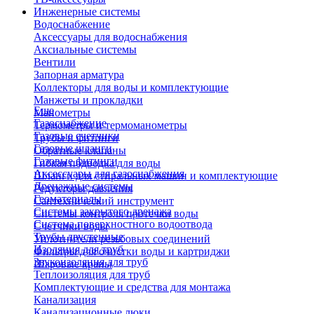
Инженерные системы
Водоснабжение
Аксессуары для водоснабжения
Аксиальные системы
Вентили
Запорная арматура
Коллекторы для воды и комплектующие
Манжеты и прокладки
Еще
Манометры
Газоснабжение
Термометры и термоманометры
Газовые счетчики
Трубы и фитинги
Газовые шланги
Обратные клапаны
Газовые фитинги
Гибкая подводка для воды
Аксессуары для газоснабжения
Шланги для стиральных машин и комплектующие
Дренажные системы
Редукторы давления
Геоматериалы
Сантехнический инструмент
Системы закрытого дренажа
Системы контроля протечки воды
Система поверхностного водоотвода
Счетчики воды
Трубы двустенные
Уплотнители резьбовых соединений
Изоляция для труб
Фильтры для очистки воды и картриджи
Звукоизоляция для труб
Шаровые краны
Теплоизоляция для труб
Комплектующие и средства для монтажа
Канализация
Канализационные люки