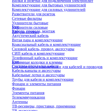
Вилки и розетки для подключения электроплит
Комплектующие для бытовых удлинителей
Комплектующие для силовых удлинителей
Разветвители для розеток
Сетевые фильтры
Удлинители бытовые
Еще
Удлинители силовые
Кабели, провода, монтаж
Шнуры сетевые
Акустический кабель
Витая пара и комплектующие
Коаксиальный кабель и комплектующие
Силовой кабель, провод, аксессуары
СИП кабель и комплектующие
Телефонный кабель и комплектующие
Еще
Клеммные колодки и клеммы
Системы прокладки кабеля
Соединители и наконечники для кабелей и проводов
Кабель-каналы и аксессуары
Кабельные лотки и аксессуары
Трубы для кабеля и комплектующие
Фонари и элементы питания
Фонари
Элементы питания
Телекоммуникации
Антенны
ТВ-ресиверы, приставки, приемники
ТВ-аксессуары