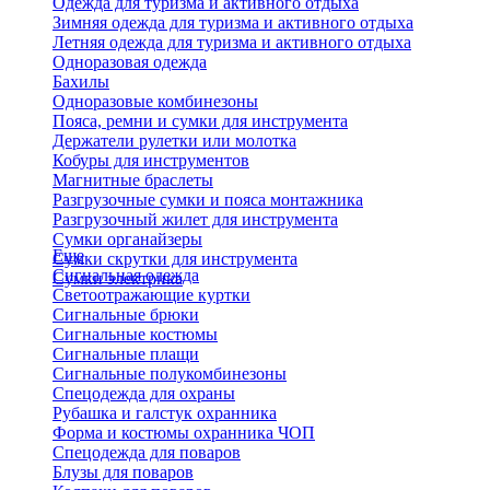
Одежда для туризма и активного отдыха
Зимняя одежда для туризма и активного отдыха
Летняя одежда для туризма и активного отдыха
Одноразовая одежда
Бахилы
Одноразовые комбинезоны
Пояса, ремни и сумки для инструмента
Держатели рулетки или молотка
Кобуры для инструментов
Магнитные браслеты
Разгрузочные сумки и пояса монтажника
Разгрузочный жилет для инструмента
Сумки органайзеры
Еще
Сумки скрутки для инструмента
Сигнальная одежда
Сумки электрика
Светоотражающие куртки
Сигнальные брюки
Сигнальные костюмы
Сигнальные плащи
Сигнальные полукомбинезоны
Спецодежда для охраны
Рубашка и галстук охранника
Форма и костюмы охранника ЧОП
Спецодежда для поваров
Блузы для поваров