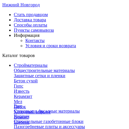
Нижний Новгород
Стать продавцом
Доставка товара
Способы оплаты
Пункты самовывоза
Информация
Контакты
Условия и сроки возврата
Каталог товаров
Стройматериалы
Общестроительные материалы
Защитные сетки и пленки
Бетон сухой
Гипс
Известь
Керамзит
Мел
Еще
Песок
Стеновые и фасадные материалы
Холодный асфальт
Кирпич
Цемент
Строительные газобетонные блоки
Щебень
Пазогребневые плиты и аксессуары