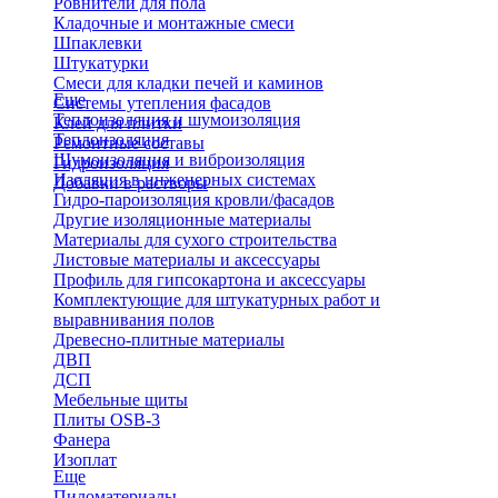
Ровнители для пола
Кладочные и монтажные смеси
Шпаклевки
Штукатурки
Смеси для кладки печей и каминов
Еще
Системы утепления фасадов
Теплоизоляция и шумоизоляция
Клей для плитки
Теплоизоляция
Ремонтные составы
Шумоизоляция и виброизоляция
Гидроизоляция
Изоляция в инженерных системах
Добавки в растворы
Гидро-пароизоляция кровли/фасадов
Другие изоляционные материалы
Материалы для сухого строительства
Листовые материалы и аксессуары
Профиль для гипсокартона и аксессуары
Комплектующие для штукатурных работ и
выравнивания полов
Древесно-плитные материалы
ДВП
ДСП
Мебельные щиты
Плиты OSB-3
Фанера
Изоплат
Еще
Пиломатериалы