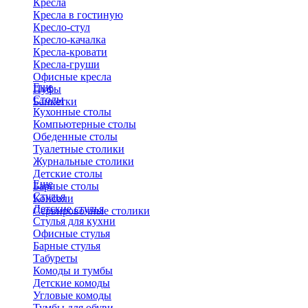
Кресла
Кресла в гостиную
Кресло-стул
Кресло-качалка
Кресла-кровати
Кресла-груши
Офисные кресла
Еще
Пуфы
Столы
Банкетки
Кухонные столы
Компьютерные столы
Обеденные столы
Туалетные столики
Журнальные столики
​Детские столы
Еще
Барные столы
Стулья
Консоли
Детские стулья
Сервировочные столики
Стулья для кухни
Офисные стулья
Барные стулья
Табуреты
Комоды и тумбы
Детские комоды
Угловые комоды
Тумбы для обуви