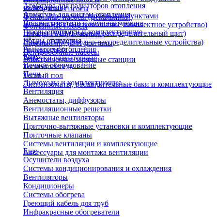
Арматура для радиаторов отопления
охлаждения)
Колодезные насосы
Арматура для систем отопления
Щиты управления тепловыми пунктами
Фекальные насосы (фекальники)
Водонагреватели и комплектующие
Шкафы НКУ (Низковольтное комплектное устройство)
Фонтанные насосы
Газовые колонки и комплектующие
Шкафы ГРЩ (Главный распределительный щит)
Промышленные насосы
Котлы отопления
Шкафы ВРУ (Вводно-распределительные устройства)
Садовые пруды и фонтаны
Радиаторы отопления
Шкафы АВР
Центробежные насосы
Еще
Решетки радиаторные
Электрические зарядные станции
Печное оборудование
Теплоноситель
Печи
Теплый пол
Дымоходы и комплектующие
Экспанзоматы, расширительные баки и комплектующие
Вентиляция
Анемостаты, диффузоры
Вентиляционные решетки
Вытяжные вентиляторы
Приточно-вытяжные установки и комплектующие
Приточные клапаны
Системы вентиляции и комплектующие
Еще
Аксессуары для монтажа вентиляции
Осушители воздуха
Системы кондиционирования и охлаждения
Вентиляторы
Кондиционеры
Системы обогрева
Греющий кабель для труб
Инфракрасные обогреватели