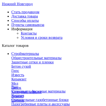
Нижний Новгород
Стать продавцом
Доставка товара
Способы оплаты
Пункты самовывоза
Информация
Контакты
Условия и сроки возврата
Каталог товаров
Стройматериалы
Общестроительные материалы
Защитные сетки и пленки
Бетон сухой
Гипс
Известь
Керамзит
Мел
Еще
Песок
Стеновые и фасадные материалы
Холодный асфальт
Кирпич
Цемент
Строительные газобетонные блоки
Щебень
Пазогребневые плиты и аксессуары