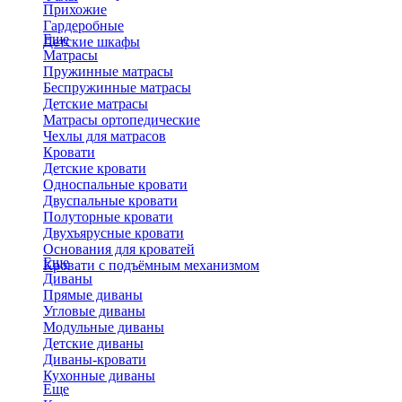
Прихожие
Гардеробные
Еще
Детские шкафы
Матрасы
Пружинные матрасы
Беспружинные матрасы
Детские матрасы
Матрасы ортопедические
Чехлы для матрасов
Кровати
Детские кровати
Односпальные кровати
Двуспальные кровати
Полуторные кровати
Двухъярусные кровати
Основания для кроватей
Еще
Кровати с подъёмным механизмом
Диваны
Прямые диваны
Угловые диваны
Модульные диваны
Детские диваны
Диваны-кровати
Кухонные диваны
Еще