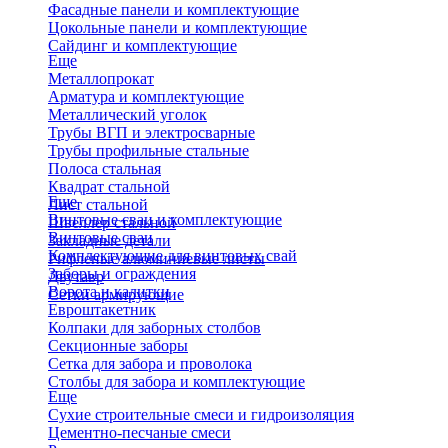
Фасадные панели и комплектующие
Цокольные панели и комплектующие
Сайдинг и комплектующие
Еще
Металлопрокат
Арматура и комплектующие
Металлический уголок
Трубы ВГП и электросварные
Трубы профильные стальные
Полоса стальная
Квадрат стальной
Еще
Лист стальной
Винтовые сваи и комплектующие
Швеллер стальной
Винтовые сваи
Закладные детали
Комплектующие для винтовых свай
Рифленые алюминиевые листы
Заборы и ограждения
Двутавр
Ворота и калитки
Сетки армирующие
Евроштакетник
Колпаки для заборных столбов
Секционные заборы
Сетка для забора и проволока
Столбы для забора и комплектующие
Еще
Сухие строительные смеси и гидроизоляция
Цементно-песчаные смеси