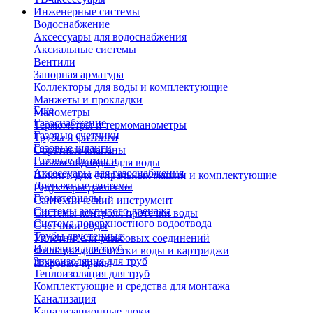
Инженерные системы
Водоснабжение
Аксессуары для водоснабжения
Аксиальные системы
Вентили
Запорная арматура
Коллекторы для воды и комплектующие
Манжеты и прокладки
Еще
Манометры
Газоснабжение
Термометры и термоманометры
Газовые счетчики
Трубы и фитинги
Газовые шланги
Обратные клапаны
Газовые фитинги
Гибкая подводка для воды
Аксессуары для газоснабжения
Шланги для стиральных машин и комплектующие
Дренажные системы
Редукторы давления
Геоматериалы
Сантехнический инструмент
Системы закрытого дренажа
Системы контроля протечки воды
Система поверхностного водоотвода
Счетчики воды
Трубы двустенные
Уплотнители резьбовых соединений
Изоляция для труб
Фильтры для очистки воды и картриджи
Звукоизоляция для труб
Шаровые краны
Теплоизоляция для труб
Комплектующие и средства для монтажа
Канализация
Канализационные люки