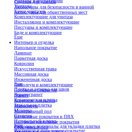
Унитазы и инсталляции
Сиденья для унитаза
Унитазы
Аксессуары для безопасности в ванной
Бачки унитазов
Аксессуары для общественных мест
Комплектующие для унитаза
Инсталляции и комплектующие
Писсуары и комплектующие
Биде и комплектующие
Еще
Интерьер и отделка
Напольное покрытие
Ламинат
Паркетная доска
Ковролин
Искусственная трава
Массивная доска
Инженерная доска
Еще
Линолеум и комплектующие
Плитка и затирка для швов
Пробковое покрытие
Керамогранит
Паркет
Керамическая плитка
Ковровые покрытия
Зеркальная плитка
Мармолеум
Мозаика
Минеральный пол
Ступени
Виниловые покрытия и ПВХ
Натуральный камень
Наливные напольные покрытия
Еще
Расходные материалы для укладки плитки
Стеклянный пол
Настенное и потолочное покрытие
Затирки для швов плитки