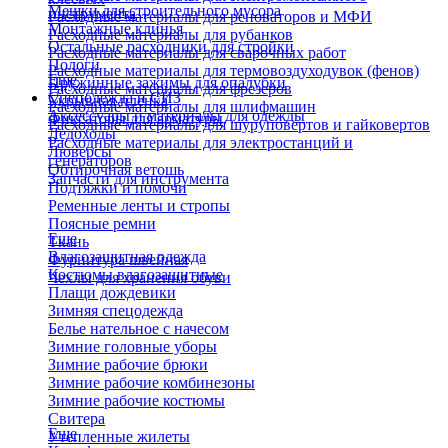
Мешки для строительного мусора
инструмента
Расходные материалы для реноваторов и МФИ
Монтажные клинья
Расходные материалы для рубанков
Остальные расходники для стройки
Расходные материалы для сварочных работ
Пологи
Расходные материалы для термовоздуходувок (фенов)
Еще
Пружинные зажимы для опалубки
Расходные материалы для фрезеров
Спецодежда и СИЗ
Укрывная пленка
Расходные материалы для шлифмашин
Аксессуары и материалы для одежды
Фиксаторы для арматуры
Расходные материалы для шуруповертов и гайковертов
Ледоходы
Расходные материалы для электростанций и
Люверсы
генераторов
Обтирочная ветошь
Запчасти для инструмента
Подтяжки и помочи
Ременные ленты и стропы
Поясные ремни
Еще
Ткань
Влагозащитная одежда
Фурнитура швейная
Костюмы влагозащитные
Чехлы для хранения обуви
Плащи дождевики
Зимняя спецодежда
Белье нательное с начесом
Зимние головные уборы
Зимние рабочие брюки
Зимние рабочие комбинезоны
Зимние рабочие костюмы
Свитера
Еще
Утепленные жилеты