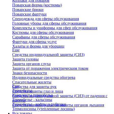
Колпаки для поваров
Поварская форма (костюмы)
Поварские брюки
Поварские фартуки
Спецодежда для сферы обслуживания
Головные уборы для сферы обслуживания
Комплекты и униформы для сфер обслуживания
Костюмы для сферы обслуживания
Сарафаны для сферы обслуживания
Фартуки для сферы услуг
Халаты и форма для уборщиц
Еще
Средства индивидуальной защиты (СИЗ)
Защита головы
Защита органов слуха
Защита от поражения электрическим током
Знаки безопасности
Индивидуальные средства обогрева
Спасательные жилеты
Еще
Средства для защиты рук
Термобелье
Средства защиты глаз и лица
Комплекты термобелья
Средства индивидуальной защиты (СИЗ) от падения с
Термобелье - кальсоны
высоты
Термобелье - кофты и рубашки
Средства индивидуальной защиты органов дыхания
Термолосины (утепленные лосины)
Все товары