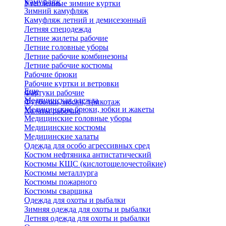
Камуфляж
Утепленные зимние куртки
Зимний камуфляж
Камуфляж летний и демисезонный
Летняя спецодежда
Летние жилеты рабочие
Летние головные уборы
Летние рабочие комбинезоны
Летние рабочие костюмы
Рабочие брюки
Рабочие куртки и ветровки
Еще
Фартуки рабочие
Медицинская одежда
Футболки, носки, трикотаж
Медицинские брюки, юбки и жакеты
Халаты рабочие
Медицинские головные уборы
Медицинские костюмы
Медицинские халаты
Одежда для особо агрессивных сред
Костюм нефтяника антистатический
Костюмы КЩС (кислотощелочестойкие)
Костюмы металлурга
Костюмы пожарного
Костюмы сварщика
Одежда для охоты и рыбалки
Зимняя одежда для охоты и рыбалки
Летняя одежда для охоты и рыбалки