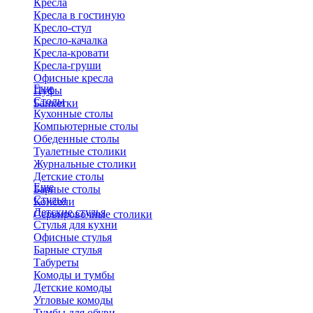
Кресла
Кресла в гостиную
Кресло-стул
Кресло-качалка
Кресла-кровати
Кресла-груши
Офисные кресла
Еще
Пуфы
Столы
Банкетки
Кухонные столы
Компьютерные столы
Обеденные столы
Туалетные столики
Журнальные столики
​Детские столы
Еще
Барные столы
Стулья
Консоли
Детские стулья
Сервировочные столики
Стулья для кухни
Офисные стулья
Барные стулья
Табуреты
Комоды и тумбы
Детские комоды
Угловые комоды
Тумбы для обуви