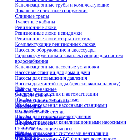
Канализационные трубы и комплектующие
Локальные очистные сооружения
Сливные трапы
Туалетные кабины
Ревизионные люки
Ревизионные люки невидимки
Ревизионные люки открытого типа
Комплектующие ревизионных люков
Насосное оборудование и аксессуары
Гидроаккумуляторы и комплектующие для систем
водоснабжения
Канализационные насосные установки
Насосные станции для дома и дачи
Насосы для повышения давления
Насосы для чистой воды (для скважины на воду)
Еще
Насосы дренажные
Системы управления и автоматизации
Рукава и шланги
Шкафы управления насосами
Циркуляционные насосы
Шкафы управления насосными станциями
Мотопомпы
водоснабжения
Испытательные стенды
Шкафы для систем пожаротушения
Насосы для грязной воды
Шкафы управления канализационными насосными
Вихревые насосы
станциями
Самовсасывающие насосы
Еще
Шкафы управления системами вентиляции
Бочечные насосы
Отопление
Шкафы управления АВО (аппарат воздушного
Вибрационные насосы