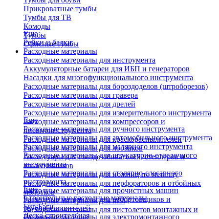
Прикроватные тумбы
Тумбы для ТВ
Комоды
Еще
Тумбы
Рейки и балки
Офисные тумбы
Расходные материалы
Расходные материалы для инструмента
Аккумуляторные батареи для ИБП и генераторов
Насадки для многофункционального инструмента
Расходные материалы для бороздоделов (штроборезов)
Расходные материалы для гравера
Расходные материалы для дрелей
Расходные материалы для измерительного инструмента
Еще
Расходные материалы для компрессоров и
Расходные материалы для ручного инструмента
пневмоинструмента
Расходные материалы для автомобильного инструмента
Расходные материалы для краскораспылителей
Расходные материалы для малярного инструмента
Расходные материалы для лобзиков
Расходные материалы для штукатурно-отделочного
Аксессуары для гвоздезабивателей, степлеров и
инструмента
заклепочников
Расходные материалы для столярно-слесарного
Расходные материалы для ножниц по металлу
инструмента
Расходные материалы для перфораторов и отбойных
Еще
Расходные материалы для прочистных машин
молотков
Строительные расходные материалы
Расходные материалы для отбортовщиков и
Расходные материалы для пил
Биг-Бэги
труборасширителей
Расходные материалы для пистолетов монтажных и
Леска строительная
Расходные материалы для электромонтажного
клеевых