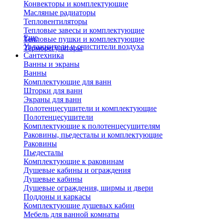
Конвекторы и комплектующие
Масляные радиаторы
Тепловентиляторы
Тепловые завесы и комплектующие
Еще
Тепловые пушки и комплектующие
Увлажнители и очистители воздуха
Терморегуляторы
Сантехника
Ванны и экраны
Ванны
Комплектующие для ванн
Шторки для ванн
Экраны для ванн
Полотенцесушители и комплектующие
Полотенцесушители
Комплектующие к полотенцесушителям
Раковины, пьедесталы и комплектующие
Раковины
Пьедесталы
Комплектующие к раковинам
Душевые кабины и ограждения
Душевые кабины
Душевые ограждения, ширмы и двери
Поддоны и каркасы
Комплектующие душевых кабин
Мебель для ванной комнаты