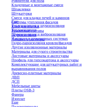
Ровнители для пола
Кладочные и монтажные смеси
Шпаклевки
Штукатурки
Смеси для кладки печей и каминов
Еще
Системы утепления фасадов
Теплоизоляция и шумоизоляция
Клей для плитки
Теплоизоляция
Ремонтные составы
Шумоизоляция и виброизоляция
Гидроизоляция
Изоляция в инженерных системах
Добавки в растворы
Гидро-пароизоляция кровли/фасадов
Другие изоляционные материалы
Материалы для сухого строительства
Листовые материалы и аксессуары
Профиль для гипсокартона и аксессуары
Комплектующие для штукатурных работ и
выравнивания полов
Древесно-плитные материалы
ДВП
ДСП
Мебельные щиты
Плиты OSB-3
Фанера
Изоплат
Еще
Пиломатериалы