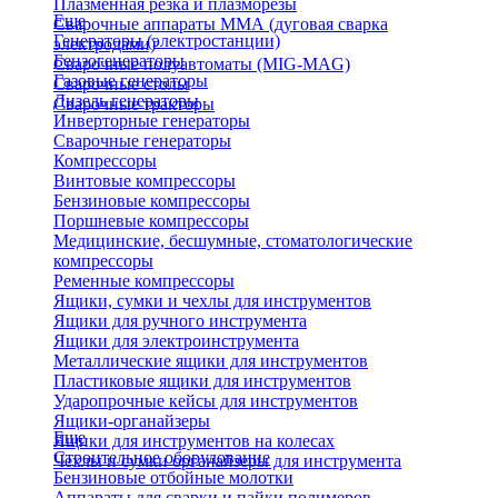
Плазменная резка и плазморезы
Еще
Сварочные аппараты ММА (дуговая сварка
Генераторы (электростанции)
электродами)
Бензогенераторы
Сварочные полуавтоматы (MIG-MAG)
Газовые генераторы
Сварочные столы
Дизель генераторы
Сварочные тракторы
Инверторные генераторы
Сварочные генераторы
Компрессоры
Винтовые компрессоры
Бензиновые компрессоры
Поршневые компрессоры
Медицинские, бесшумные, стоматологические
компрессоры
Ременные компрессоры
Ящики, сумки и чехлы для инструментов
Ящики для ручного инструмента
Ящики для электроинструмента
Металлические ящики для инструментов
Пластиковые ящики для инструментов
Ударопрочные кейсы для инструментов
Ящики-органайзеры
Еще
Ящики для инструментов на колесах
Строительное оборудование
Чехлы и сумки органайзеры для инструмента
Бензиновые отбойные молотки
Аппараты для сварки и пайки полимеров