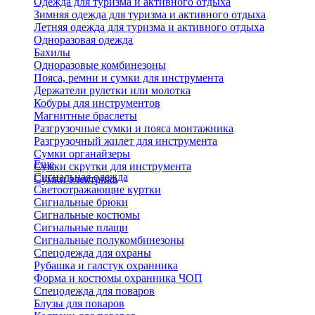
Одежда для туризма и активного отдыха
Зимняя одежда для туризма и активного отдыха
Летняя одежда для туризма и активного отдыха
Одноразовая одежда
Бахилы
Одноразовые комбинезоны
Пояса, ремни и сумки для инструмента
Держатели рулетки или молотка
Кобуры для инструментов
Магнитные браслеты
Разгрузочные сумки и пояса монтажника
Разгрузочный жилет для инструмента
Сумки органайзеры
Еще
Сумки скрутки для инструмента
Сигнальная одежда
Сумки электрика
Светоотражающие куртки
Сигнальные брюки
Сигнальные костюмы
Сигнальные плащи
Сигнальные полукомбинезоны
Спецодежда для охраны
Рубашка и галстук охранника
Форма и костюмы охранника ЧОП
Спецодежда для поваров
Блузы для поваров