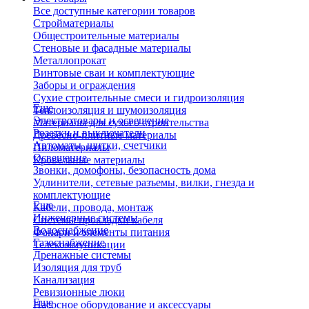
Все доступные категории товаров
Стройматериалы
Общестроительные материалы
Стеновые и фасадные материалы
Металлопрокат
Винтовые сваи и комплектующие
Заборы и ограждения
Сухие строительные смеси и гидроизоляция
Еще
Теплоизоляция и шумоизоляция
Электротовары и освещение
Материалы для сухого строительства
Розетки и выключатели
Древесно-плитные материалы
Автоматы, щитки, счетчики
Пиломатериалы
Освещение
Кровельные материалы
Звонки, домофоны, безопасность дома
Удлинители, сетевые разъемы, вилки, гнезда и
комплектующие
Еще
Кабели, провода, монтаж
Инженерные системы
Системы прокладки кабеля
Водоснабжение
Фонари и элементы питания
Газоснабжение
Телекоммуникации
Дренажные системы
Изоляция для труб
Канализация
Ревизионные люки
Еще
Насосное оборудование и аксессуары