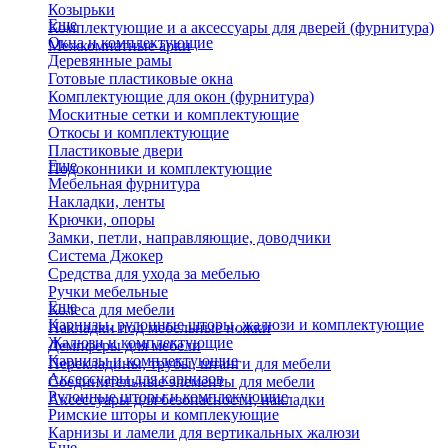
Козырьки
Еще
Комплектующие и а аксессуары для дверей (фурнитура)
Окна и комплектующие
Межкомнатные арки
Деревянные рамы
Готовые пластиковые окна
Комплектующие для окон (фурнитура)
Москитные сетки и комплектующие
Откосы и комплектующие
Пластиковые двери
Еще
Подоконники и комплектующие
Мебельная фурнитура
Накладки, ленты
Крючки, опоры
Замки, петли, направляющие, доводчики
Система Джокер
Средства для ухода за мебелью
Ручки мебельные
Еще
Колеса для мебели
Карнизы, рулонные шторы, жалюзи и комплектующие
Накладки под мебельные ножки
Жалюзи и комплектующие
Демпферы для мебели
Карнизы и комплектующие
Перекладины, трубы, штанги для мебели
Аксессуары для карнизов
Соединительные элементы для мебели
Рулонные шторы и комплекующие
Аксессуары для безопасности, накладки
Римские шторы и комплекующие
Карнизы и ламели для вертикальных жалюзи
Еще