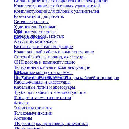
Вилки и розетки для подключения электроплит
Комплектующие для бытовых удлинителей
Комплектующие для силовых удлинителей
Разветвители для розеток
Сетевые фильтры
Удлинители бытовые
Еще
Удлинители силовые
Кабели, провода, монтаж
Шнуры сетевые
Акустический кабель
Витая пара и комплектующие
Коаксиальный кабель и комплектующие
Силовой кабель, провод, аксессуары
СИП кабель и комплектующие
Телефонный кабель и комплектующие
Еще
Клеммные колодки и клеммы
Системы прокладки кабеля
Соединители и наконечники для кабелей и проводов
Кабель-каналы и аксессуары
Кабельные лотки и аксессуары
Трубы для кабеля и комплектующие
Фонари и элементы питания
Фонари
Элементы питания
Телекоммуникации
Антенны
ТВ-ресиверы, приставки, приемники
ТВ-аксессуары