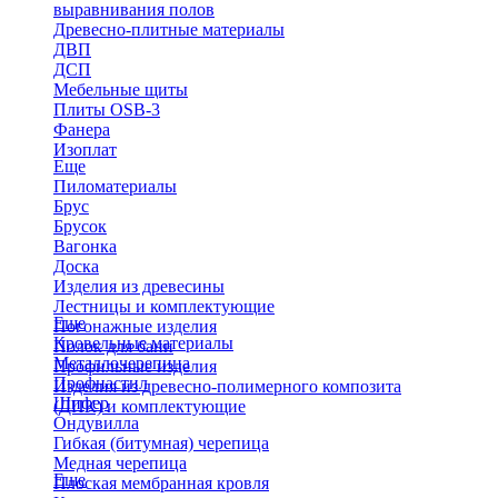
выравнивания полов
Древесно-плитные материалы
ДВП
ДСП
Мебельные щиты
Плиты OSB-3
Фанера
Изоплат
Еще
Пиломатериалы
Брус
Брусок
Вагонка
Доска
Изделия из древесины
Лестницы и комплектующие
Еще
Погонажные изделия
Кровельные материалы
Полок для бани
Металлочерепица
Профильные изделия
Профнастил
Изделия из древесно-полимерного композита
Шифер
(ДПК) и комплектующие
Ондувилла
Гибкая (битумная) черепица
Медная черепица
Еще
Плоская мембранная кровля