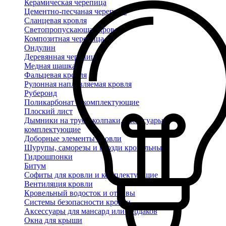
Керамическая черепица
Цементно-песчаная черепица
Сланцевая кровля
Светопропускающая кровля
Композитная черепица
Ондулин
Деревянная черепица
Медная шашка
Фальцевая кровля
Рулонная наплавляемая кровля
Рубероид
Поликарбонат и комплектующие
Плоский лист
Дымники на трубу, колпаки, аксессуары и
комплектующие
Доборные элементы кровли
Шурупы, саморезы и гвозди кровельные
Гидрошпонки
Битум
Софиты для кровли и комплектующие
Вентиляция кровли
Кровельный водосток и отливы
Системы безопасности кровли
Аксессуары для мансард или чердаков
Окна для крыши