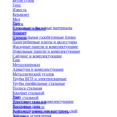
Бетон сухой
Гипс
Известь
Керамзит
Мел
Еще
Песок
Стеновые и фасадные материалы
Холодный асфальт
Кирпич
Цемент
Строительные газобетонные блоки
Щебень
Пазогребневые плиты и аксессуары
Фасадные панели и комплектующие
Цокольные панели и комплектующие
Сайдинг и комплектующие
Еще
Металлопрокат
Арматура и комплектующие
Металлический уголок
Трубы ВГП и электросварные
Трубы профильные стальные
Полоса стальная
Квадрат стальной
Еще
Лист стальной
Винтовые сваи и комплектующие
Швеллер стальной
Винтовые сваи
Закладные детали
Комплектующие для винтовых свай
Рифленые алюминиевые листы
Заборы и ограждения
Двутавр