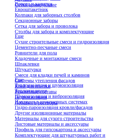
Ворота и калитки
Сетки армирующие
Евроштакетник
Колпаки для заборных столбов
Секционные заборы
Сетка для забора и проволока
Столбы для забора и комплектующие
Еще
Сухие строительные смеси и гидроизоляция
Цементно-песчаные смеси
Ровнители для пола
Кладочные и монтажные смеси
Шпаклевки
Штукатурки
Смеси для кладки печей и каминов
Еще
Системы утепления фасадов
Теплоизоляция и шумоизоляция
Клей для плитки
Теплоизоляция
Ремонтные составы
Шумоизоляция и виброизоляция
Гидроизоляция
Изоляция в инженерных системах
Добавки в растворы
Гидро-пароизоляция кровли/фасадов
Другие изоляционные материалы
Материалы для сухого строительства
Листовые материалы и аксессуары
Профиль для гипсокартона и аксессуары
Комплектующие для штукатурных работ и