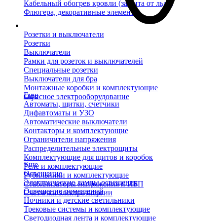
Кабельный обогрев кровли (защита от льда)
Флюгера, декоративные элементы
Розетки и выключатели
Розетки
Выключатели
Рамки для розеток и выключателей
Специальные розетки
Выключатели для бра
Монтажные коробки и комплектующие
Еще
Офисное электрооборудование
Автоматы, щитки, счетчики
Дифавтоматы и УЗО
Автоматические выключатели
Контакторы и комплектующие
Ограничители напряжения
Распределительные электрощиты
Комплектующие для щитов и коробок
Еще
Реле и комплектующие
Освещение
Рубильники и комплектующие
Электрические лампы освещения
Стабилизаторы напряжения и ИБП
Освещение помещений
Счетчики электроэнергии
Ночники и детские светильники
Трековые системы и комплектующие
Светодиодная лента и комплектующие