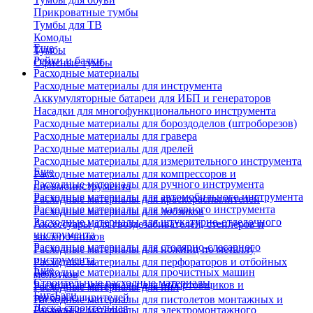
Прикроватные тумбы
Тумбы для ТВ
Комоды
Еще
Тумбы
Рейки и балки
Офисные тумбы
Расходные материалы
Расходные материалы для инструмента
Аккумуляторные батареи для ИБП и генераторов
Насадки для многофункционального инструмента
Расходные материалы для бороздоделов (штроборезов)
Расходные материалы для гравера
Расходные материалы для дрелей
Расходные материалы для измерительного инструмента
Еще
Расходные материалы для компрессоров и
Расходные материалы для ручного инструмента
пневмоинструмента
Расходные материалы для автомобильного инструмента
Расходные материалы для краскораспылителей
Расходные материалы для малярного инструмента
Расходные материалы для лобзиков
Расходные материалы для штукатурно-отделочного
Аксессуары для гвоздезабивателей, степлеров и
инструмента
заклепочников
Расходные материалы для столярно-слесарного
Расходные материалы для ножниц по металлу
инструмента
Расходные материалы для перфораторов и отбойных
Еще
Расходные материалы для прочистных машин
молотков
Строительные расходные материалы
Расходные материалы для отбортовщиков и
Расходные материалы для пил
Биг-Бэги
труборасширителей
Расходные материалы для пистолетов монтажных и
Леска строительная
Расходные материалы для электромонтажного
клеевых