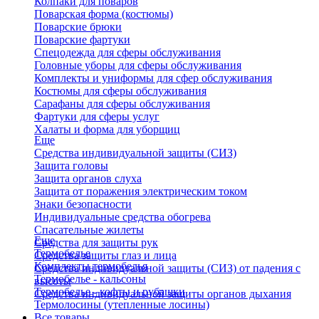
Колпаки для поваров
Поварская форма (костюмы)
Поварские брюки
Поварские фартуки
Спецодежда для сферы обслуживания
Головные уборы для сферы обслуживания
Комплекты и униформы для сфер обслуживания
Костюмы для сферы обслуживания
Сарафаны для сферы обслуживания
Фартуки для сферы услуг
Халаты и форма для уборщиц
Еще
Средства индивидуальной защиты (СИЗ)
Защита головы
Защита органов слуха
Защита от поражения электрическим током
Знаки безопасности
Индивидуальные средства обогрева
Спасательные жилеты
Еще
Средства для защиты рук
Термобелье
Средства защиты глаз и лица
Комплекты термобелья
Средства индивидуальной защиты (СИЗ) от падения с
Термобелье - кальсоны
высоты
Термобелье - кофты и рубашки
Средства индивидуальной защиты органов дыхания
Термолосины (утепленные лосины)
Все товары