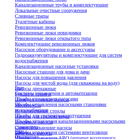
Канализационные трубы и комплектующие
Локальные очистные сооружения
Сливные трапы
Туалетные кабины
Ревизионные люки
Ревизионные люки невидимки
Ревизионные люки открытого типа
Комплектующие ревизионных люков
Насосное оборудование и аксессуары
Гидроаккумуляторы и комплектующие для систем
водоснабжения
Канализационные насосные установки
Насосные станции для дома и дачи
Насосы для повышения давления
Насосы для чистой воды (для скважины на воду)
Еще
Насосы дренажные
Системы управления и автоматизации
Рукава и шланги
Шкафы управления насосами
Циркуляционные насосы
Шкафы управления насосными станциями
Мотопомпы
водоснабжения
Испытательные стенды
Шкафы для систем пожаротушения
Насосы для грязной воды
Шкафы управления канализационными насосными
Вихревые насосы
станциями
Самовсасывающие насосы
Еще
Шкафы управления системами вентиляции
Бочечные насосы
Отопление
Шкафы управления АВО (аппарат воздушного
Вибрационные насосы