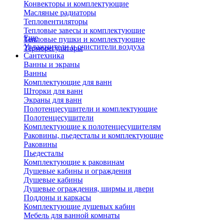
Конвекторы и комплектующие
Масляные радиаторы
Тепловентиляторы
Тепловые завесы и комплектующие
Еще
Тепловые пушки и комплектующие
Увлажнители и очистители воздуха
Терморегуляторы
Сантехника
Ванны и экраны
Ванны
Комплектующие для ванн
Шторки для ванн
Экраны для ванн
Полотенцесушители и комплектующие
Полотенцесушители
Комплектующие к полотенцесушителям
Раковины, пьедесталы и комплектующие
Раковины
Пьедесталы
Комплектующие к раковинам
Душевые кабины и ограждения
Душевые кабины
Душевые ограждения, ширмы и двери
Поддоны и каркасы
Комплектующие душевых кабин
Мебель для ванной комнаты