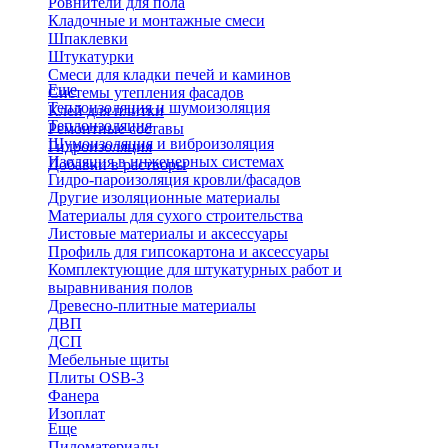
Ровнители для пола
Кладочные и монтажные смеси
Шпаклевки
Штукатурки
Смеси для кладки печей и каминов
Еще
Системы утепления фасадов
Теплоизоляция и шумоизоляция
Клей для плитки
Теплоизоляция
Ремонтные составы
Шумоизоляция и виброизоляция
Гидроизоляция
Изоляция в инженерных системах
Добавки в растворы
Гидро-пароизоляция кровли/фасадов
Другие изоляционные материалы
Материалы для сухого строительства
Листовые материалы и аксессуары
Профиль для гипсокартона и аксессуары
Комплектующие для штукатурных работ и
выравнивания полов
Древесно-плитные материалы
ДВП
ДСП
Мебельные щиты
Плиты OSB-3
Фанера
Изоплат
Еще
Пиломатериалы