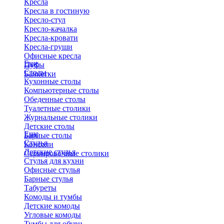
Кресла
Кресла в гостиную
Кресло-стул
Кресло-качалка
Кресла-кровати
Кресла-груши
Офисные кресла
Еще
Пуфы
Столы
Банкетки
Кухонные столы
Компьютерные столы
Обеденные столы
Туалетные столики
Журнальные столики
​Детские столы
Еще
Барные столы
Стулья
Консоли
Детские стулья
Сервировочные столики
Стулья для кухни
Офисные стулья
Барные стулья
Табуреты
Комоды и тумбы
Детские комоды
Угловые комоды
Тумбы для обуви