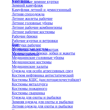
Камуфляж
Утепленные зимние куртки
Зимний камуфляж
Камуфляж летний и демисезонный
Летняя спецодежда
Летние жилеты рабочие
Летние головные уборы
Летние рабочие комбинезоны
Летние рабочие костюмы
Рабочие брюки
Рабочие куртки и ветровки
Еще
Фартуки рабочие
Медицинская одежда
Футболки, носки, трикотаж
Медицинские брюки, юбки и жакеты
Халаты рабочие
Медицинские головные уборы
Медицинские костюмы
Медицинские халаты
Одежда для особо агрессивных сред
Костюм нефтяника антистатический
Костюмы КЩС (кислотощелочестойкие)
Костюмы металлурга
Костюмы пожарного
Костюмы сварщика
Одежда для охоты и рыбалки
Зимняя одежда для охоты и рыбалки
Летняя одежда для охоты и рыбалки