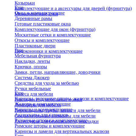
Козырьки
Еще
Комплектующие и а аксессуары для дверей (фурнитура)
Окна и комплектующие
Межкомнатные арки
Деревянные рамы
Готовые пластиковые окна
Комплектующие для окон (фурнитура)
Москитные сетки и комплектующие
Откосы и комплектующие
Пластиковые двери
Еще
Подоконники и комплектующие
Мебельная фурнитура
Накладки, ленты
Крючки, опоры
Замки, петли, направляющие, доводчики
Система Джокер
Средства для ухода за мебелью
Ручки мебельные
Еще
Колеса для мебели
Карнизы, рулонные шторы, жалюзи и комплектующие
Накладки под мебельные ножки
Жалюзи и комплектующие
Демпферы для мебели
Карнизы и комплектующие
Перекладины, трубы, штанги для мебели
Аксессуары для карнизов
Соединительные элементы для мебели
Рулонные шторы и комплекующие
Аксессуары для безопасности, накладки
Римские шторы и комплекующие
Карнизы и ламели для вертикальных жалюзи
Еще