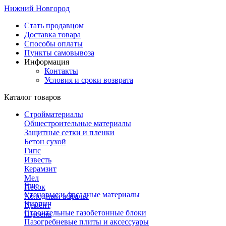
Нижний Новгород
Стать продавцом
Доставка товара
Способы оплаты
Пункты самовывоза
Информация
Контакты
Условия и сроки возврата
Каталог товаров
Стройматериалы
Общестроительные материалы
Защитные сетки и пленки
Бетон сухой
Гипс
Известь
Керамзит
Мел
Еще
Песок
Стеновые и фасадные материалы
Холодный асфальт
Кирпич
Цемент
Строительные газобетонные блоки
Щебень
Пазогребневые плиты и аксессуары