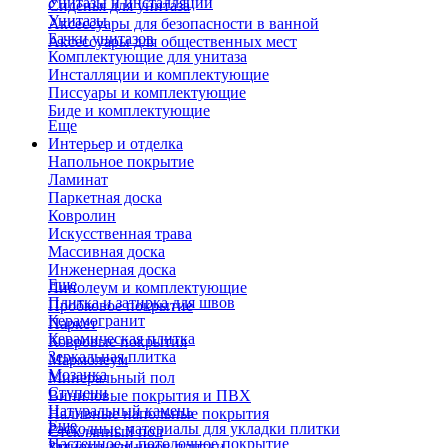
Унитазы и инсталляции
Сиденья для унитаза
Унитазы
Аксессуары для безопасности в ванной
Бачки унитазов
Аксессуары для общественных мест
Комплектующие для унитаза
Инсталляции и комплектующие
Писсуары и комплектующие
Биде и комплектующие
Еще
Интерьер и отделка
Напольное покрытие
Ламинат
Паркетная доска
Ковролин
Искусственная трава
Массивная доска
Инженерная доска
Еще
Линолеум и комплектующие
Плитка и затирка для швов
Пробковое покрытие
Керамогранит
Паркет
Керамическая плитка
Ковровые покрытия
Зеркальная плитка
Мармолеум
Мозаика
Минеральный пол
Ступени
Виниловые покрытия и ПВХ
Натуральный камень
Наливные напольные покрытия
Еще
Расходные материалы для укладки плитки
Стеклянный пол
Настенное и потолочное покрытие
Затирки для швов плитки