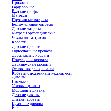
Прихожие
Гардеробные
Еще
Детские шкафы
Матрасы
Пружинные матрасы
Беспружинные матрасы
Детские матрасы
Матрасы ортопедические
Чехлы для матрасов
Кровати
Детские кровати
Односпальные кровати
Двуспальные кровати
Полуторные кровати
Двухъярусные кровати
Основания для кроватей
Еще
Кровати с подъёмным механизмом
Диваны
Прямые диваны
Угловые диваны
Модульные диваны
Детские диваны
Диваны-кровати
Кухонные диваны
Еще