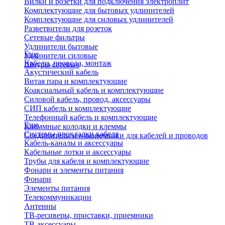
Вилки и розетки для подключения электроплит
Комплектующие для бытовых удлинителей
Комплектующие для силовых удлинителей
Разветвители для розеток
Сетевые фильтры
Удлинители бытовые
Еще
Удлинители силовые
Кабели, провода, монтаж
Шнуры сетевые
Акустический кабель
Витая пара и комплектующие
Коаксиальный кабель и комплектующие
Силовой кабель, провод, аксессуары
СИП кабель и комплектующие
Телефонный кабель и комплектующие
Еще
Клеммные колодки и клеммы
Системы прокладки кабеля
Соединители и наконечники для кабелей и проводов
Кабель-каналы и аксессуары
Кабельные лотки и аксессуары
Трубы для кабеля и комплектующие
Фонари и элементы питания
Фонари
Элементы питания
Телекоммуникации
Антенны
ТВ-ресиверы, приставки, приемники
ТВ-аксессуары