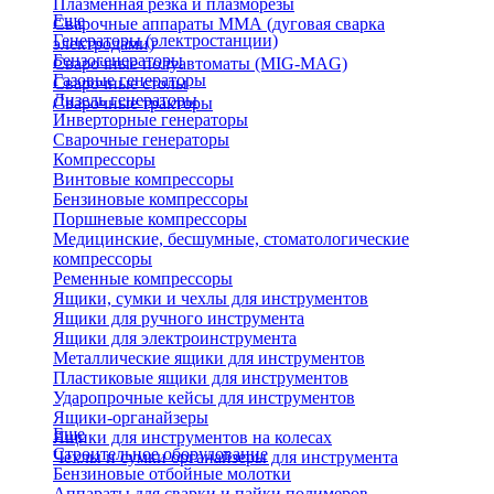
Плазменная резка и плазморезы
Еще
Сварочные аппараты ММА (дуговая сварка
Генераторы (электростанции)
электродами)
Бензогенераторы
Сварочные полуавтоматы (MIG-MAG)
Газовые генераторы
Сварочные столы
Дизель генераторы
Сварочные тракторы
Инверторные генераторы
Сварочные генераторы
Компрессоры
Винтовые компрессоры
Бензиновые компрессоры
Поршневые компрессоры
Медицинские, бесшумные, стоматологические
компрессоры
Ременные компрессоры
Ящики, сумки и чехлы для инструментов
Ящики для ручного инструмента
Ящики для электроинструмента
Металлические ящики для инструментов
Пластиковые ящики для инструментов
Ударопрочные кейсы для инструментов
Ящики-органайзеры
Еще
Ящики для инструментов на колесах
Строительное оборудование
Чехлы и сумки органайзеры для инструмента
Бензиновые отбойные молотки
Аппараты для сварки и пайки полимеров