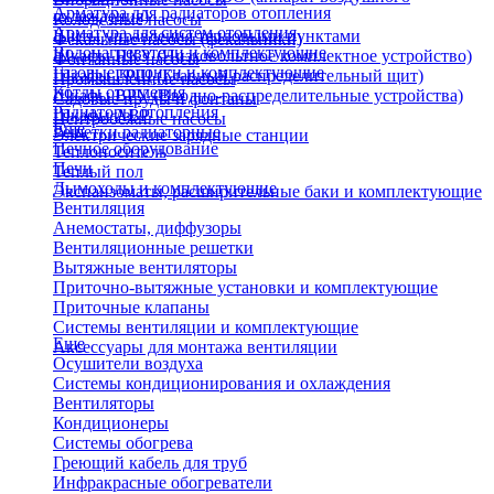
Арматура для радиаторов отопления
охлаждения)
Колодезные насосы
Арматура для систем отопления
Щиты управления тепловыми пунктами
Фекальные насосы (фекальники)
Водонагреватели и комплектующие
Шкафы НКУ (Низковольтное комплектное устройство)
Фонтанные насосы
Газовые колонки и комплектующие
Шкафы ГРЩ (Главный распределительный щит)
Промышленные насосы
Котлы отопления
Шкафы ВРУ (Вводно-распределительные устройства)
Садовые пруды и фонтаны
Радиаторы отопления
Шкафы АВР
Центробежные насосы
Еще
Решетки радиаторные
Электрические зарядные станции
Печное оборудование
Теплоноситель
Печи
Теплый пол
Дымоходы и комплектующие
Экспанзоматы, расширительные баки и комплектующие
Вентиляция
Анемостаты, диффузоры
Вентиляционные решетки
Вытяжные вентиляторы
Приточно-вытяжные установки и комплектующие
Приточные клапаны
Системы вентиляции и комплектующие
Еще
Аксессуары для монтажа вентиляции
Осушители воздуха
Системы кондиционирования и охлаждения
Вентиляторы
Кондиционеры
Системы обогрева
Греющий кабель для труб
Инфракрасные обогреватели