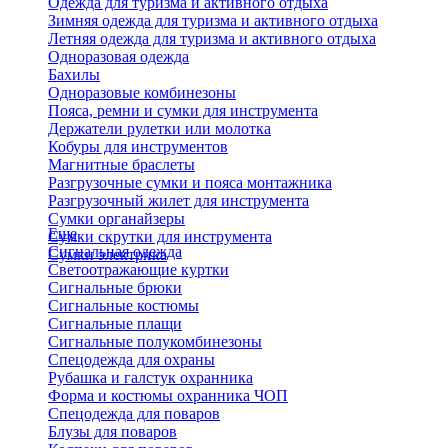
Одежда для туризма и активного отдыха
Зимняя одежда для туризма и активного отдыха
Летняя одежда для туризма и активного отдыха
Одноразовая одежда
Бахилы
Одноразовые комбинезоны
Пояса, ремни и сумки для инструмента
Держатели рулетки или молотка
Кобуры для инструментов
Магнитные браслеты
Разгрузочные сумки и пояса монтажника
Разгрузочный жилет для инструмента
Сумки органайзеры
Еще
Сумки скрутки для инструмента
Сигнальная одежда
Сумки электрика
Светоотражающие куртки
Сигнальные брюки
Сигнальные костюмы
Сигнальные плащи
Сигнальные полукомбинезоны
Спецодежда для охраны
Рубашка и галстук охранника
Форма и костюмы охранника ЧОП
Спецодежда для поваров
Блузы для поваров