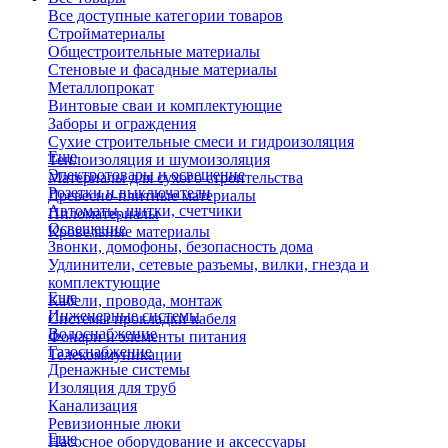
Все доступные категории товаров
Стройматериалы
Общестроительные материалы
Стеновые и фасадные материалы
Металлопрокат
Винтовые сваи и комплектующие
Заборы и ограждения
Сухие строительные смеси и гидроизоляция
Еще
Теплоизоляция и шумоизоляция
Электротовары и освещение
Материалы для сухого строительства
Розетки и выключатели
Древесно-плитные материалы
Автоматы, щитки, счетчики
Пиломатериалы
Освещение
Кровельные материалы
Звонки, домофоны, безопасность дома
Удлинители, сетевые разъемы, вилки, гнезда и
комплектующие
Еще
Кабели, провода, монтаж
Инженерные системы
Системы прокладки кабеля
Водоснабжение
Фонари и элементы питания
Газоснабжение
Телекоммуникации
Дренажные системы
Изоляция для труб
Канализация
Ревизионные люки
Еще
Насосное оборудование и аксессуары