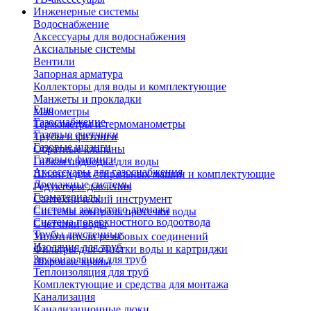
Инженерные системы
Водоснабжение
Аксессуары для водоснабжения
Аксиальные системы
Вентили
Запорная арматура
Коллекторы для воды и комплектующие
Манжеты и прокладки
Еще
Манометры
Газоснабжение
Термометры и термоманометры
Газовые счетчики
Трубы и фитинги
Газовые шланги
Обратные клапаны
Газовые фитинги
Гибкая подводка для воды
Аксессуары для газоснабжения
Шланги для стиральных машин и комплектующие
Дренажные системы
Редукторы давления
Геоматериалы
Сантехнический инструмент
Системы закрытого дренажа
Системы контроля протечки воды
Система поверхностного водоотвода
Счетчики воды
Трубы двустенные
Уплотнители резьбовых соединений
Изоляция для труб
Фильтры для очистки воды и картриджи
Звукоизоляция для труб
Шаровые краны
Теплоизоляция для труб
Комплектующие и средства для монтажа
Канализация
Канализационные люки