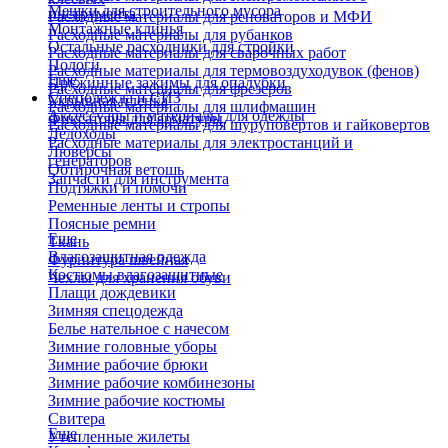
Мешки для строительного мусора
инструмента
Расходные материалы для реноваторов и МФИ
Монтажные клинья
Расходные материалы для рубанков
Остальные расходники для стройки
Расходные материалы для сварочных работ
Пологи
Расходные материалы для термовоздуходувок (фенов)
Еще
Пружинные зажимы для опалубки
Расходные материалы для фрезеров
Спецодежда и СИЗ
Укрывная пленка
Расходные материалы для шлифмашин
Аксессуары и материалы для одежды
Фиксаторы для арматуры
Расходные материалы для шуруповертов и гайковертов
Ледоходы
Расходные материалы для электростанций и
Люверсы
генераторов
Обтирочная ветошь
Запчасти для инструмента
Подтяжки и помочи
Ременные ленты и стропы
Поясные ремни
Еще
Ткань
Влагозащитная одежда
Фурнитура швейная
Костюмы влагозащитные
Чехлы для хранения обуви
Плащи дождевики
Зимняя спецодежда
Белье нательное с начесом
Зимние головные уборы
Зимние рабочие брюки
Зимние рабочие комбинезоны
Зимние рабочие костюмы
Свитера
Еще
Утепленные жилеты