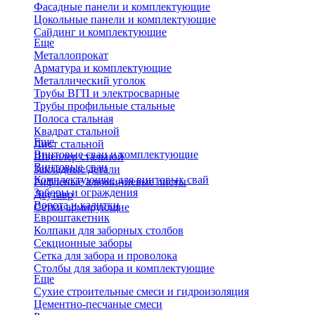
Фасадные панели и комплектующие
Цокольные панели и комплектующие
Сайдинг и комплектующие
Еще
Металлопрокат
Арматура и комплектующие
Металлический уголок
Трубы ВГП и электросварные
Трубы профильные стальные
Полоса стальная
Квадрат стальной
Еще
Лист стальной
Винтовые сваи и комплектующие
Швеллер стальной
Винтовые сваи
Закладные детали
Комплектующие для винтовых свай
Рифленые алюминиевые листы
Заборы и ограждения
Двутавр
Ворота и калитки
Сетки армирующие
Евроштакетник
Колпаки для заборных столбов
Секционные заборы
Сетка для забора и проволока
Столбы для забора и комплектующие
Еще
Сухие строительные смеси и гидроизоляция
Цементно-песчаные смеси