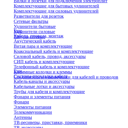
Вилки и розетки для подключения электроплит
Комплектующие для бытовых удлинителей
Комплектующие для силовых удлинителей
Разветвители для розеток
Сетевые фильтры
Удлинители бытовые
Еще
Удлинители силовые
Кабели, провода, монтаж
Шнуры сетевые
Акустический кабель
Витая пара и комплектующие
Коаксиальный кабель и комплектующие
Силовой кабель, провод, аксессуары
СИП кабель и комплектующие
Телефонный кабель и комплектующие
Еще
Клеммные колодки и клеммы
Системы прокладки кабеля
Соединители и наконечники для кабелей и проводов
Кабель-каналы и аксессуары
Кабельные лотки и аксессуары
Трубы для кабеля и комплектующие
Фонари и элементы питания
Фонари
Элементы питания
Телекоммуникации
Антенны
ТВ-ресиверы, приставки, приемники
ТВ-аксессуары