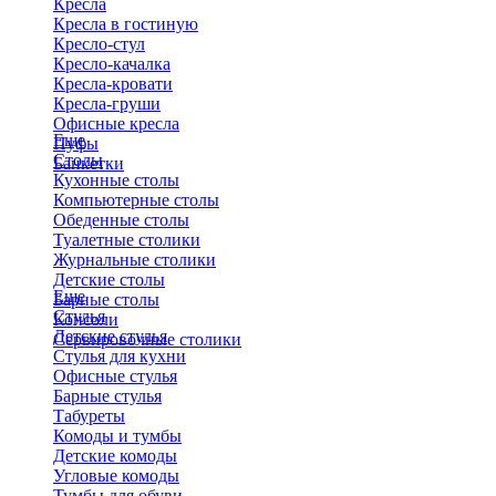
Кресла
Кресла в гостиную
Кресло-стул
Кресло-качалка
Кресла-кровати
Кресла-груши
Офисные кресла
Еще
Пуфы
Столы
Банкетки
Кухонные столы
Компьютерные столы
Обеденные столы
Туалетные столики
Журнальные столики
​Детские столы
Еще
Барные столы
Стулья
Консоли
Детские стулья
Сервировочные столики
Стулья для кухни
Офисные стулья
Барные стулья
Табуреты
Комоды и тумбы
Детские комоды
Угловые комоды
Тумбы для обуви