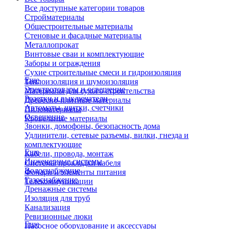
Все доступные категории товаров
Стройматериалы
Общестроительные материалы
Стеновые и фасадные материалы
Металлопрокат
Винтовые сваи и комплектующие
Заборы и ограждения
Сухие строительные смеси и гидроизоляция
Еще
Теплоизоляция и шумоизоляция
Электротовары и освещение
Материалы для сухого строительства
Розетки и выключатели
Древесно-плитные материалы
Автоматы, щитки, счетчики
Пиломатериалы
Освещение
Кровельные материалы
Звонки, домофоны, безопасность дома
Удлинители, сетевые разъемы, вилки, гнезда и
комплектующие
Еще
Кабели, провода, монтаж
Инженерные системы
Системы прокладки кабеля
Водоснабжение
Фонари и элементы питания
Газоснабжение
Телекоммуникации
Дренажные системы
Изоляция для труб
Канализация
Ревизионные люки
Еще
Насосное оборудование и аксессуары