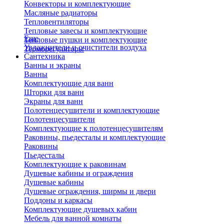
Конвекторы и комплектующие
Масляные радиаторы
Тепловентиляторы
Тепловые завесы и комплектующие
Еще
Тепловые пушки и комплектующие
Увлажнители и очистители воздуха
Терморегуляторы
Сантехника
Ванны и экраны
Ванны
Комплектующие для ванн
Шторки для ванн
Экраны для ванн
Полотенцесушители и комплектующие
Полотенцесушители
Комплектующие к полотенцесушителям
Раковины, пьедесталы и комплектующие
Раковины
Пьедесталы
Комплектующие к раковинам
Душевые кабины и ограждения
Душевые кабины
Душевые ограждения, ширмы и двери
Поддоны и каркасы
Комплектующие душевых кабин
Мебель для ванной комнаты