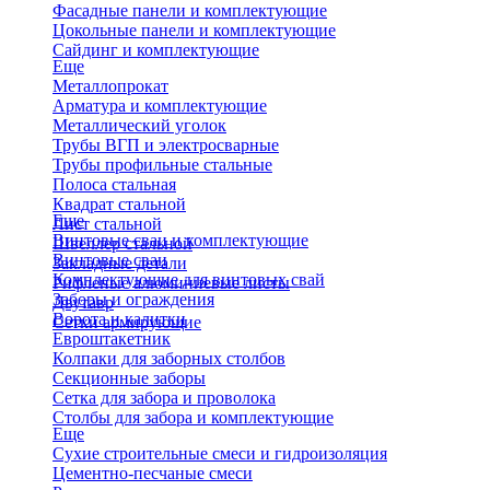
Фасадные панели и комплектующие
Цокольные панели и комплектующие
Сайдинг и комплектующие
Еще
Металлопрокат
Арматура и комплектующие
Металлический уголок
Трубы ВГП и электросварные
Трубы профильные стальные
Полоса стальная
Квадрат стальной
Еще
Лист стальной
Винтовые сваи и комплектующие
Швеллер стальной
Винтовые сваи
Закладные детали
Комплектующие для винтовых свай
Рифленые алюминиевые листы
Заборы и ограждения
Двутавр
Ворота и калитки
Сетки армирующие
Евроштакетник
Колпаки для заборных столбов
Секционные заборы
Сетка для забора и проволока
Столбы для забора и комплектующие
Еще
Сухие строительные смеси и гидроизоляция
Цементно-песчаные смеси