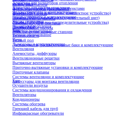
Арматура для радиаторов отопления
охлаждения)
Колодезные насосы
Арматура для систем отопления
Щиты управления тепловыми пунктами
Фекальные насосы (фекальники)
Водонагреватели и комплектующие
Шкафы НКУ (Низковольтное комплектное устройство)
Фонтанные насосы
Газовые колонки и комплектующие
Шкафы ГРЩ (Главный распределительный щит)
Промышленные насосы
Котлы отопления
Шкафы ВРУ (Вводно-распределительные устройства)
Садовые пруды и фонтаны
Радиаторы отопления
Шкафы АВР
Центробежные насосы
Еще
Решетки радиаторные
Электрические зарядные станции
Печное оборудование
Теплоноситель
Печи
Теплый пол
Дымоходы и комплектующие
Экспанзоматы, расширительные баки и комплектующие
Вентиляция
Анемостаты, диффузоры
Вентиляционные решетки
Вытяжные вентиляторы
Приточно-вытяжные установки и комплектующие
Приточные клапаны
Системы вентиляции и комплектующие
Еще
Аксессуары для монтажа вентиляции
Осушители воздуха
Системы кондиционирования и охлаждения
Вентиляторы
Кондиционеры
Системы обогрева
Греющий кабель для труб
Инфракрасные обогреватели