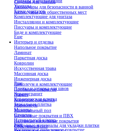
Унитазы и инсталляции
Сиденья для унитаза
Унитазы
Аксессуары для безопасности в ванной
Бачки унитазов
Аксессуары для общественных мест
Комплектующие для унитаза
Инсталляции и комплектующие
Писсуары и комплектующие
Биде и комплектующие
Еще
Интерьер и отделка
Напольное покрытие
Ламинат
Паркетная доска
Ковролин
Искусственная трава
Массивная доска
Инженерная доска
Еще
Линолеум и комплектующие
Плитка и затирка для швов
Пробковое покрытие
Керамогранит
Паркет
Керамическая плитка
Ковровые покрытия
Зеркальная плитка
Мармолеум
Мозаика
Минеральный пол
Ступени
Виниловые покрытия и ПВХ
Натуральный камень
Наливные напольные покрытия
Еще
Расходные материалы для укладки плитки
Стеклянный пол
Настенное и потолочное покрытие
Затирки для швов плитки