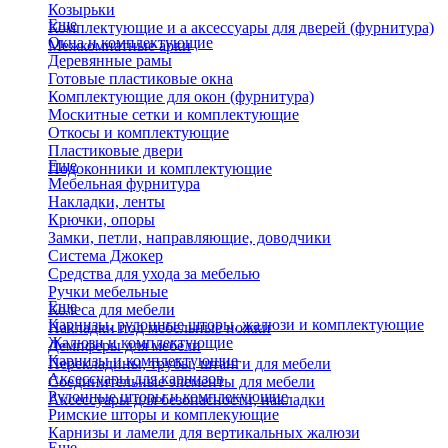
Козырьки
Еще
Комплектующие и а аксессуары для дверей (фурнитура)
Окна и комплектующие
Межкомнатные арки
Деревянные рамы
Готовые пластиковые окна
Комплектующие для окон (фурнитура)
Москитные сетки и комплектующие
Откосы и комплектующие
Пластиковые двери
Еще
Подоконники и комплектующие
Мебельная фурнитура
Накладки, ленты
Крючки, опоры
Замки, петли, направляющие, доводчики
Система Джокер
Средства для ухода за мебелью
Ручки мебельные
Еще
Колеса для мебели
Карнизы, рулонные шторы, жалюзи и комплектующие
Накладки под мебельные ножки
Жалюзи и комплектующие
Демпферы для мебели
Карнизы и комплектующие
Перекладины, трубы, штанги для мебели
Аксессуары для карнизов
Соединительные элементы для мебели
Рулонные шторы и комплекующие
Аксессуары для безопасности, накладки
Римские шторы и комплекующие
Карнизы и ламели для вертикальных жалюзи
Еще