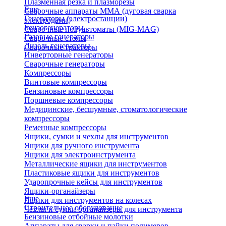
Плазменная резка и плазморезы
Еще
Сварочные аппараты ММА (дуговая сварка
Генераторы (электростанции)
электродами)
Бензогенераторы
Сварочные полуавтоматы (MIG-MAG)
Газовые генераторы
Сварочные столы
Дизель генераторы
Сварочные тракторы
Инверторные генераторы
Сварочные генераторы
Компрессоры
Винтовые компрессоры
Бензиновые компрессоры
Поршневые компрессоры
Медицинские, бесшумные, стоматологические
компрессоры
Ременные компрессоры
Ящики, сумки и чехлы для инструментов
Ящики для ручного инструмента
Ящики для электроинструмента
Металлические ящики для инструментов
Пластиковые ящики для инструментов
Ударопрочные кейсы для инструментов
Ящики-органайзеры
Еще
Ящики для инструментов на колесах
Строительное оборудование
Чехлы и сумки органайзеры для инструмента
Бензиновые отбойные молотки
Аппараты для сварки и пайки полимеров