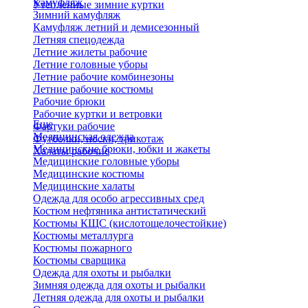
Камуфляж
Утепленные зимние куртки
Зимний камуфляж
Камуфляж летний и демисезонный
Летняя спецодежда
Летние жилеты рабочие
Летние головные уборы
Летние рабочие комбинезоны
Летние рабочие костюмы
Рабочие брюки
Рабочие куртки и ветровки
Еще
Фартуки рабочие
Медицинская одежда
Футболки, носки, трикотаж
Медицинские брюки, юбки и жакеты
Халаты рабочие
Медицинские головные уборы
Медицинские костюмы
Медицинские халаты
Одежда для особо агрессивных сред
Костюм нефтяника антистатический
Костюмы КЩС (кислотощелочестойкие)
Костюмы металлурга
Костюмы пожарного
Костюмы сварщика
Одежда для охоты и рыбалки
Зимняя одежда для охоты и рыбалки
Летняя одежда для охоты и рыбалки