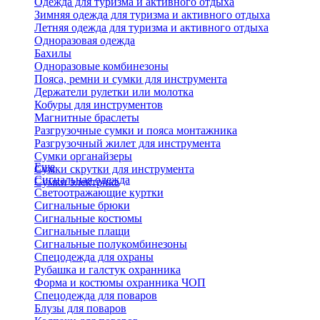
Одежда для туризма и активного отдыха
Зимняя одежда для туризма и активного отдыха
Летняя одежда для туризма и активного отдыха
Одноразовая одежда
Бахилы
Одноразовые комбинезоны
Пояса, ремни и сумки для инструмента
Держатели рулетки или молотка
Кобуры для инструментов
Магнитные браслеты
Разгрузочные сумки и пояса монтажника
Разгрузочный жилет для инструмента
Сумки органайзеры
Еще
Сумки скрутки для инструмента
Сигнальная одежда
Сумки электрика
Светоотражающие куртки
Сигнальные брюки
Сигнальные костюмы
Сигнальные плащи
Сигнальные полукомбинезоны
Спецодежда для охраны
Рубашка и галстук охранника
Форма и костюмы охранника ЧОП
Спецодежда для поваров
Блузы для поваров