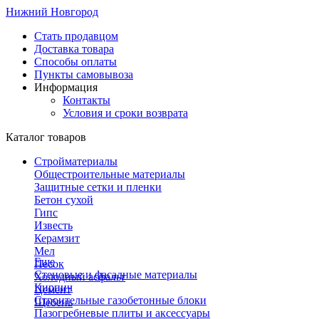
Нижний Новгород
Стать продавцом
Доставка товара
Способы оплаты
Пункты самовывоза
Информация
Контакты
Условия и сроки возврата
Каталог товаров
Стройматериалы
Общестроительные материалы
Защитные сетки и пленки
Бетон сухой
Гипс
Известь
Керамзит
Мел
Еще
Песок
Стеновые и фасадные материалы
Холодный асфальт
Кирпич
Цемент
Строительные газобетонные блоки
Щебень
Пазогребневые плиты и аксессуары