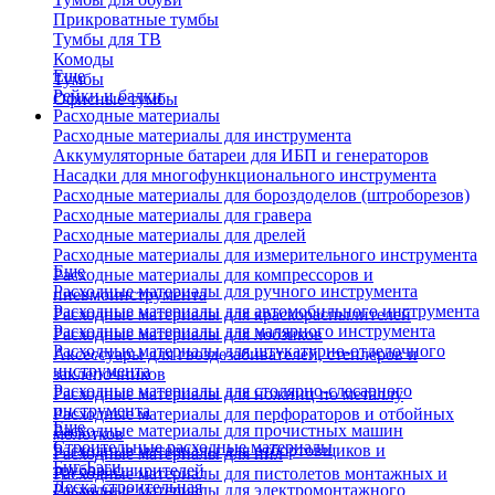
Прикроватные тумбы
Тумбы для ТВ
Комоды
Еще
Тумбы
Рейки и балки
Офисные тумбы
Расходные материалы
Расходные материалы для инструмента
Аккумуляторные батареи для ИБП и генераторов
Насадки для многофункционального инструмента
Расходные материалы для бороздоделов (штроборезов)
Расходные материалы для гравера
Расходные материалы для дрелей
Расходные материалы для измерительного инструмента
Еще
Расходные материалы для компрессоров и
Расходные материалы для ручного инструмента
пневмоинструмента
Расходные материалы для автомобильного инструмента
Расходные материалы для краскораспылителей
Расходные материалы для малярного инструмента
Расходные материалы для лобзиков
Расходные материалы для штукатурно-отделочного
Аксессуары для гвоздезабивателей, степлеров и
инструмента
заклепочников
Расходные материалы для столярно-слесарного
Расходные материалы для ножниц по металлу
инструмента
Расходные материалы для перфораторов и отбойных
Еще
Расходные материалы для прочистных машин
молотков
Строительные расходные материалы
Расходные материалы для отбортовщиков и
Расходные материалы для пил
Биг-Бэги
труборасширителей
Расходные материалы для пистолетов монтажных и
Леска строительная
Расходные материалы для электромонтажного
клеевых