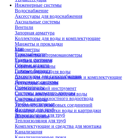
Инженерные системы
Водоснабжение
Аксессуары для водоснабжения
Аксиальные системы
Вентили
Запорная арматура
Коллекторы для воды и комплектующие
Манжеты и прокладки
Еще
Манометры
Газоснабжение
Термометры и термоманометры
Газовые счетчики
Трубы и фитинги
Газовые шланги
Обратные клапаны
Газовые фитинги
Гибкая подводка для воды
Аксессуары для газоснабжения
Шланги для стиральных машин и комплектующие
Дренажные системы
Редукторы давления
Геоматериалы
Сантехнический инструмент
Системы закрытого дренажа
Системы контроля протечки воды
Система поверхностного водоотвода
Счетчики воды
Трубы двустенные
Уплотнители резьбовых соединений
Изоляция для труб
Фильтры для очистки воды и картриджи
Звукоизоляция для труб
Шаровые краны
Теплоизоляция для труб
Комплектующие и средства для монтажа
Канализация
Канализационные люки