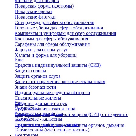
Колпаки для поваров
Поварская форма (костюмы)
Поварские брюки
Поварские фартуки
Спецодежда для сферы обслуживания
Головные уборы для сферы обслуживания
Комплекты и униформы для сфер обслуживания
Костюмы для сферы обслуживания
Сарафаны для сферы обслуживания
Фартуки для сферы услуг
Халаты и форма для уборщиц
Еще
Средства индивидуальной защиты (СИЗ)
Защита головы
Защита органов слуха
Защита от поражения электрическим током
Знаки безопасности
Индивидуальные средства обогрева
Спасательные жилеты
Еще
Средства для защиты рук
Термобелье
Средства защиты глаз и лица
Комплекты термобелья
Средства индивидуальной защиты (СИЗ) от падения с
Термобелье - кальсоны
высоты
Термобелье - кофты и рубашки
Средства индивидуальной защиты органов дыхания
Термолосины (утепленные лосины)
Все товары