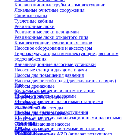
Канализационные трубы и комплектующие
Локальные очистные сооружения
Сливные трапы
Туалетные кабины
Ревизионные люки
Ревизионные люки невидимки
Ревизионные люки открытого типа
Комплектующие ревизионных люков
Насосное оборудование и аксессуары
Гидроаккумуляторы и комплектующие для систем
водоснабжения
Канализационные насосные установки
Насосные станции для дома и дачи
Насосы для повышения давления
Насосы для чистой воды (для скважины на воду)
Еще
Насосы дренажные
Системы управления и автоматизации
Рукава и шланги
Шкафы управления насосами
Циркуляционные насосы
Шкафы управления насосными станциями
Мотопомпы
водоснабжения
Испытательные стенды
Шкафы для систем пожаротушения
Насосы для грязной воды
Шкафы управления канализационными насосными
Вихревые насосы
станциями
Самовсасывающие насосы
Еще
Шкафы управления системами вентиляции
Бочечные насосы
Отопление
Шкафы управления АВО (аппарат воздушного
Вибрационные насосы