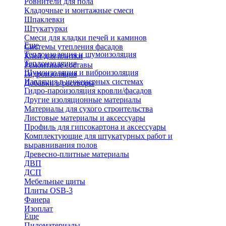
Ровнители для пола
Кладочные и монтажные смеси
Шпаклевки
Штукатурки
Смеси для кладки печей и каминов
Еще
Системы утепления фасадов
Теплоизоляция и шумоизоляция
Клей для плитки
Теплоизоляция
Ремонтные составы
Шумоизоляция и виброизоляция
Гидроизоляция
Изоляция в инженерных системах
Добавки в растворы
Гидро-пароизоляция кровли/фасадов
Другие изоляционные материалы
Материалы для сухого строительства
Листовые материалы и аксессуары
Профиль для гипсокартона и аксессуары
Комплектующие для штукатурных работ и
выравнивания полов
Древесно-плитные материалы
ДВП
ДСП
Мебельные щиты
Плиты OSB-3
Фанера
Изоплат
Еще
Пиломатериалы