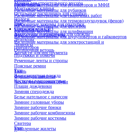
Мешки для строительного мусора
инструмента
Расходные материалы для реноваторов и МФИ
Монтажные клинья
Расходные материалы для рубанков
Остальные расходники для стройки
Расходные материалы для сварочных работ
Пологи
Расходные материалы для термовоздуходувок (фенов)
Еще
Пружинные зажимы для опалубки
Расходные материалы для фрезеров
Спецодежда и СИЗ
Укрывная пленка
Расходные материалы для шлифмашин
Аксессуары и материалы для одежды
Фиксаторы для арматуры
Расходные материалы для шуруповертов и гайковертов
Ледоходы
Расходные материалы для электростанций и
Люверсы
генераторов
Обтирочная ветошь
Запчасти для инструмента
Подтяжки и помочи
Ременные ленты и стропы
Поясные ремни
Еще
Ткань
Влагозащитная одежда
Фурнитура швейная
Костюмы влагозащитные
Чехлы для хранения обуви
Плащи дождевики
Зимняя спецодежда
Белье нательное с начесом
Зимние головные уборы
Зимние рабочие брюки
Зимние рабочие комбинезоны
Зимние рабочие костюмы
Свитера
Еще
Утепленные жилеты