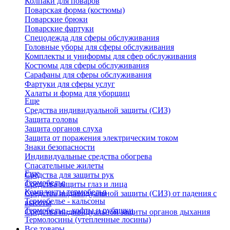
Колпаки для поваров
Поварская форма (костюмы)
Поварские брюки
Поварские фартуки
Спецодежда для сферы обслуживания
Головные уборы для сферы обслуживания
Комплекты и униформы для сфер обслуживания
Костюмы для сферы обслуживания
Сарафаны для сферы обслуживания
Фартуки для сферы услуг
Халаты и форма для уборщиц
Еще
Средства индивидуальной защиты (СИЗ)
Защита головы
Защита органов слуха
Защита от поражения электрическим током
Знаки безопасности
Индивидуальные средства обогрева
Спасательные жилеты
Еще
Средства для защиты рук
Термобелье
Средства защиты глаз и лица
Комплекты термобелья
Средства индивидуальной защиты (СИЗ) от падения с
Термобелье - кальсоны
высоты
Термобелье - кофты и рубашки
Средства индивидуальной защиты органов дыхания
Термолосины (утепленные лосины)
Все товары