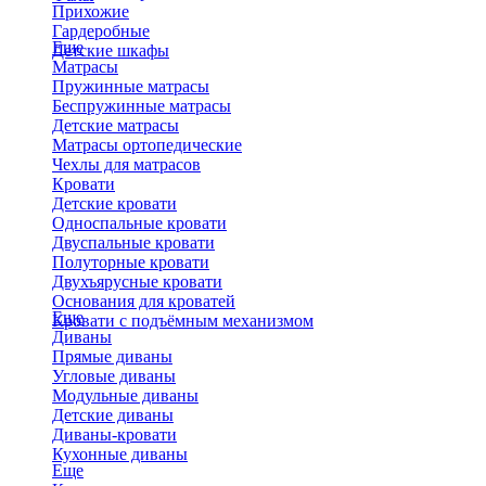
Прихожие
Гардеробные
Еще
Детские шкафы
Матрасы
Пружинные матрасы
Беспружинные матрасы
Детские матрасы
Матрасы ортопедические
Чехлы для матрасов
Кровати
Детские кровати
Односпальные кровати
Двуспальные кровати
Полуторные кровати
Двухъярусные кровати
Основания для кроватей
Еще
Кровати с подъёмным механизмом
Диваны
Прямые диваны
Угловые диваны
Модульные диваны
Детские диваны
Диваны-кровати
Кухонные диваны
Еще