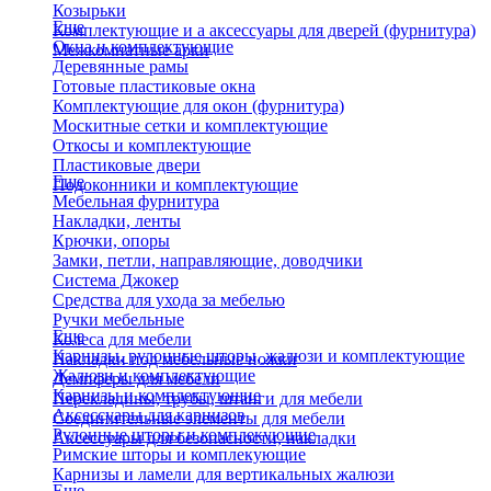
Козырьки
Еще
Комплектующие и а аксессуары для дверей (фурнитура)
Окна и комплектующие
Межкомнатные арки
Деревянные рамы
Готовые пластиковые окна
Комплектующие для окон (фурнитура)
Москитные сетки и комплектующие
Откосы и комплектующие
Пластиковые двери
Еще
Подоконники и комплектующие
Мебельная фурнитура
Накладки, ленты
Крючки, опоры
Замки, петли, направляющие, доводчики
Система Джокер
Средства для ухода за мебелью
Ручки мебельные
Еще
Колеса для мебели
Карнизы, рулонные шторы, жалюзи и комплектующие
Накладки под мебельные ножки
Жалюзи и комплектующие
Демпферы для мебели
Карнизы и комплектующие
Перекладины, трубы, штанги для мебели
Аксессуары для карнизов
Соединительные элементы для мебели
Рулонные шторы и комплекующие
Аксессуары для безопасности, накладки
Римские шторы и комплекующие
Карнизы и ламели для вертикальных жалюзи
Еще