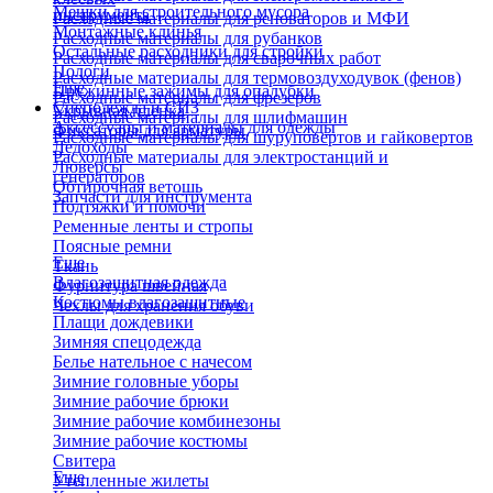
Мешки для строительного мусора
инструмента
Расходные материалы для реноваторов и МФИ
Монтажные клинья
Расходные материалы для рубанков
Остальные расходники для стройки
Расходные материалы для сварочных работ
Пологи
Расходные материалы для термовоздуходувок (фенов)
Еще
Пружинные зажимы для опалубки
Расходные материалы для фрезеров
Спецодежда и СИЗ
Укрывная пленка
Расходные материалы для шлифмашин
Аксессуары и материалы для одежды
Фиксаторы для арматуры
Расходные материалы для шуруповертов и гайковертов
Ледоходы
Расходные материалы для электростанций и
Люверсы
генераторов
Обтирочная ветошь
Запчасти для инструмента
Подтяжки и помочи
Ременные ленты и стропы
Поясные ремни
Еще
Ткань
Влагозащитная одежда
Фурнитура швейная
Костюмы влагозащитные
Чехлы для хранения обуви
Плащи дождевики
Зимняя спецодежда
Белье нательное с начесом
Зимние головные уборы
Зимние рабочие брюки
Зимние рабочие комбинезоны
Зимние рабочие костюмы
Свитера
Еще
Утепленные жилеты