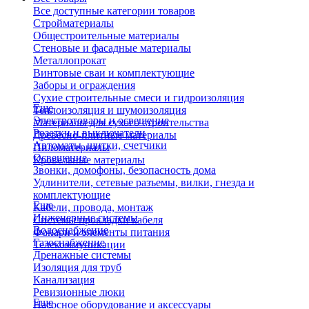
Все доступные категории товаров
Стройматериалы
Общестроительные материалы
Стеновые и фасадные материалы
Металлопрокат
Винтовые сваи и комплектующие
Заборы и ограждения
Сухие строительные смеси и гидроизоляция
Еще
Теплоизоляция и шумоизоляция
Электротовары и освещение
Материалы для сухого строительства
Розетки и выключатели
Древесно-плитные материалы
Автоматы, щитки, счетчики
Пиломатериалы
Освещение
Кровельные материалы
Звонки, домофоны, безопасность дома
Удлинители, сетевые разъемы, вилки, гнезда и
комплектующие
Еще
Кабели, провода, монтаж
Инженерные системы
Системы прокладки кабеля
Водоснабжение
Фонари и элементы питания
Газоснабжение
Телекоммуникации
Дренажные системы
Изоляция для труб
Канализация
Ревизионные люки
Еще
Насосное оборудование и аксессуары