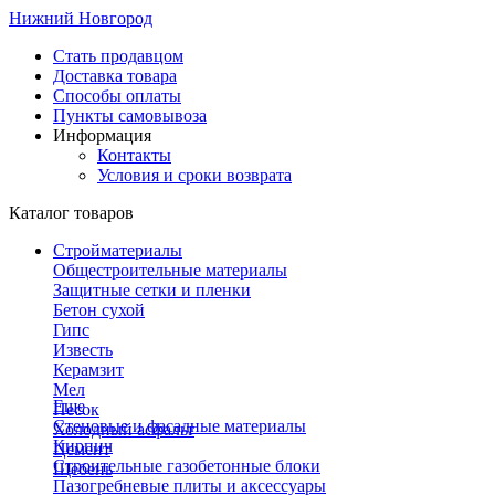
Нижний Новгород
Стать продавцом
Доставка товара
Способы оплаты
Пункты самовывоза
Информация
Контакты
Условия и сроки возврата
Каталог товаров
Стройматериалы
Общестроительные материалы
Защитные сетки и пленки
Бетон сухой
Гипс
Известь
Керамзит
Мел
Еще
Песок
Стеновые и фасадные материалы
Холодный асфальт
Кирпич
Цемент
Строительные газобетонные блоки
Щебень
Пазогребневые плиты и аксессуары