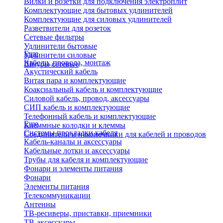
Вилки и розетки для подключения электроплит
Комплектующие для бытовых удлинителей
Комплектующие для силовых удлинителей
Разветвители для розеток
Сетевые фильтры
Удлинители бытовые
Еще
Удлинители силовые
Кабели, провода, монтаж
Шнуры сетевые
Акустический кабель
Витая пара и комплектующие
Коаксиальный кабель и комплектующие
Силовой кабель, провод, аксессуары
СИП кабель и комплектующие
Телефонный кабель и комплектующие
Еще
Клеммные колодки и клеммы
Системы прокладки кабеля
Соединители и наконечники для кабелей и проводов
Кабель-каналы и аксессуары
Кабельные лотки и аксессуары
Трубы для кабеля и комплектующие
Фонари и элементы питания
Фонари
Элементы питания
Телекоммуникации
Антенны
ТВ-ресиверы, приставки, приемники
ТВ-аксессуары