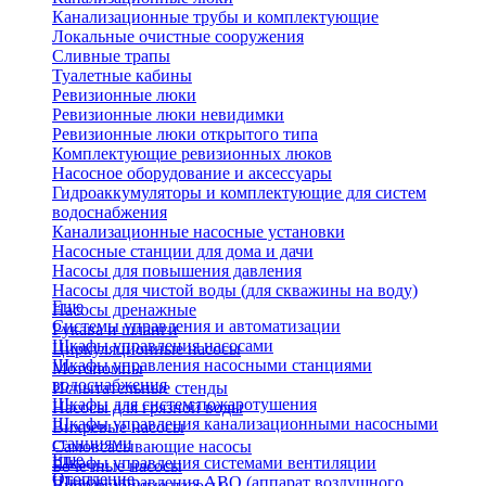
Канализационные трубы и комплектующие
Локальные очистные сооружения
Сливные трапы
Туалетные кабины
Ревизионные люки
Ревизионные люки невидимки
Ревизионные люки открытого типа
Комплектующие ревизионных люков
Насосное оборудование и аксессуары
Гидроаккумуляторы и комплектующие для систем
водоснабжения
Канализационные насосные установки
Насосные станции для дома и дачи
Насосы для повышения давления
Насосы для чистой воды (для скважины на воду)
Еще
Насосы дренажные
Системы управления и автоматизации
Рукава и шланги
Шкафы управления насосами
Циркуляционные насосы
Шкафы управления насосными станциями
Мотопомпы
водоснабжения
Испытательные стенды
Шкафы для систем пожаротушения
Насосы для грязной воды
Шкафы управления канализационными насосными
Вихревые насосы
станциями
Самовсасывающие насосы
Еще
Шкафы управления системами вентиляции
Бочечные насосы
Отопление
Шкафы управления АВО (аппарат воздушного
Вибрационные насосы