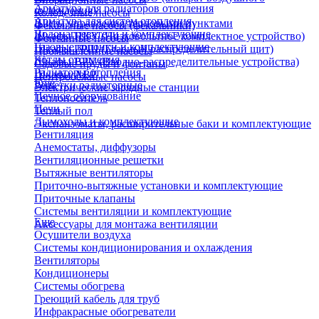
Арматура для радиаторов отопления
охлаждения)
Колодезные насосы
Арматура для систем отопления
Щиты управления тепловыми пунктами
Фекальные насосы (фекальники)
Водонагреватели и комплектующие
Шкафы НКУ (Низковольтное комплектное устройство)
Фонтанные насосы
Газовые колонки и комплектующие
Шкафы ГРЩ (Главный распределительный щит)
Промышленные насосы
Котлы отопления
Шкафы ВРУ (Вводно-распределительные устройства)
Садовые пруды и фонтаны
Радиаторы отопления
Шкафы АВР
Центробежные насосы
Еще
Решетки радиаторные
Электрические зарядные станции
Печное оборудование
Теплоноситель
Печи
Теплый пол
Дымоходы и комплектующие
Экспанзоматы, расширительные баки и комплектующие
Вентиляция
Анемостаты, диффузоры
Вентиляционные решетки
Вытяжные вентиляторы
Приточно-вытяжные установки и комплектующие
Приточные клапаны
Системы вентиляции и комплектующие
Еще
Аксессуары для монтажа вентиляции
Осушители воздуха
Системы кондиционирования и охлаждения
Вентиляторы
Кондиционеры
Системы обогрева
Греющий кабель для труб
Инфракрасные обогреватели