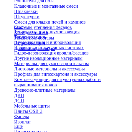
Ровнители для пола
Кладочные и монтажные смеси
Шпаклевки
Штукатурки
Смеси для кладки печей и каминов
Еще
Системы утепления фасадов
Теплоизоляция и шумоизоляция
Клей для плитки
Теплоизоляция
Ремонтные составы
Шумоизоляция и виброизоляция
Гидроизоляция
Изоляция в инженерных системах
Добавки в растворы
Гидро-пароизоляция кровли/фасадов
Другие изоляционные материалы
Материалы для сухого строительства
Листовые материалы и аксессуары
Профиль для гипсокартона и аксессуары
Комплектующие для штукатурных работ и
выравнивания полов
Древесно-плитные материалы
ДВП
ДСП
Мебельные щиты
Плиты OSB-3
Фанера
Изоплат
Еще
Пиломатериалы