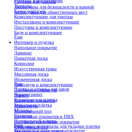
Унитазы и инсталляции
Сиденья для унитаза
Унитазы
Аксессуары для безопасности в ванной
Бачки унитазов
Аксессуары для общественных мест
Комплектующие для унитаза
Инсталляции и комплектующие
Писсуары и комплектующие
Биде и комплектующие
Еще
Интерьер и отделка
Напольное покрытие
Ламинат
Паркетная доска
Ковролин
Искусственная трава
Массивная доска
Инженерная доска
Еще
Линолеум и комплектующие
Плитка и затирка для швов
Пробковое покрытие
Керамогранит
Паркет
Керамическая плитка
Ковровые покрытия
Зеркальная плитка
Мармолеум
Мозаика
Минеральный пол
Ступени
Виниловые покрытия и ПВХ
Натуральный камень
Наливные напольные покрытия
Еще
Расходные материалы для укладки плитки
Стеклянный пол
Настенное и потолочное покрытие
Затирки для швов плитки