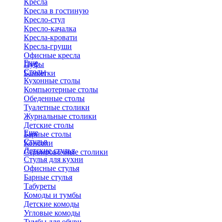
Кресла
Кресла в гостиную
Кресло-стул
Кресло-качалка
Кресла-кровати
Кресла-груши
Офисные кресла
Еще
Пуфы
Столы
Банкетки
Кухонные столы
Компьютерные столы
Обеденные столы
Туалетные столики
Журнальные столики
​Детские столы
Еще
Барные столы
Стулья
Консоли
Детские стулья
Сервировочные столики
Стулья для кухни
Офисные стулья
Барные стулья
Табуреты
Комоды и тумбы
Детские комоды
Угловые комоды
Тумбы для обуви