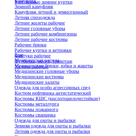
Камуфляж
Утепленные зимние куртки
Зимний камуфляж
Камуфляж летний и демисезонный
Летняя спецодежда
Летние жилеты рабочие
Летние головные уборы
Летние рабочие комбинезоны
Летние рабочие костюмы
Рабочие брюки
Рабочие куртки и ветровки
Еще
Фартуки рабочие
Медицинская одежда
Футболки, носки, трикотаж
Медицинские брюки, юбки и жакеты
Халаты рабочие
Медицинские головные уборы
Медицинские костюмы
Медицинские халаты
Одежда для особо агрессивных сред
Костюм нефтяника антистатический
Костюмы КЩС (кислотощелочестойкие)
Костюмы металлурга
Костюмы пожарного
Костюмы сварщика
Одежда для охоты и рыбалки
Зимняя одежда для охоты и рыбалки
Летняя одежда для охоты и рыбалки