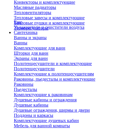
Конвекторы и комплектующие
Масляные радиаторы
Тепловентиляторы
Тепловые завесы и комплектующие
Еще
Тепловые пушки и комплектующие
Увлажнители и очистители воздуха
Терморегуляторы
Сантехника
Ванны и экраны
Ванны
Комплектующие для ванн
Шторки для ванн
Экраны для ванн
Полотенцесушители и комплектующие
Полотенцесушители
Комплектующие к полотенцесушителям
Раковины, пьедесталы и комплектующие
Раковины
Пьедесталы
Комплектующие к раковинам
Душевые кабины и ограждения
Душевые кабины
Душевые ограждения, ширмы и двери
Поддоны и каркасы
Комплектующие душевых кабин
Мебель для ванной комнаты