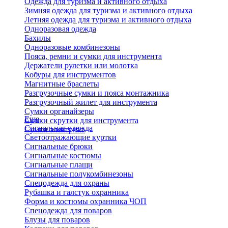
Одежда для туризма и активного отдыха
Зимняя одежда для туризма и активного отдыха
Летняя одежда для туризма и активного отдыха
Одноразовая одежда
Бахилы
Одноразовые комбинезоны
Пояса, ремни и сумки для инструмента
Держатели рулетки или молотка
Кобуры для инструментов
Магнитные браслеты
Разгрузочные сумки и пояса монтажника
Разгрузочный жилет для инструмента
Сумки органайзеры
Еще
Сумки скрутки для инструмента
Сигнальная одежда
Сумки электрика
Светоотражающие куртки
Сигнальные брюки
Сигнальные костюмы
Сигнальные плащи
Сигнальные полукомбинезоны
Спецодежда для охраны
Рубашка и галстук охранника
Форма и костюмы охранника ЧОП
Спецодежда для поваров
Блузы для поваров