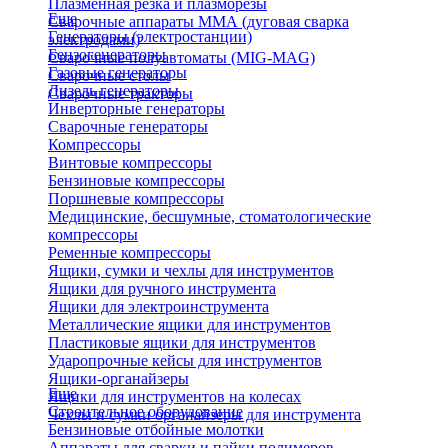
Плазменная резка и плазморезы
Еще
Сварочные аппараты ММА (дуговая сварка
Генераторы (электростанции)
электродами)
Бензогенераторы
Сварочные полуавтоматы (MIG-MAG)
Газовые генераторы
Сварочные столы
Дизель генераторы
Сварочные тракторы
Инверторные генераторы
Сварочные генераторы
Компрессоры
Винтовые компрессоры
Бензиновые компрессоры
Поршневые компрессоры
Медицинские, бесшумные, стоматологические
компрессоры
Ременные компрессоры
Ящики, сумки и чехлы для инструментов
Ящики для ручного инструмента
Ящики для электроинструмента
Металлические ящики для инструментов
Пластиковые ящики для инструментов
Ударопрочные кейсы для инструментов
Ящики-органайзеры
Еще
Ящики для инструментов на колесах
Строительное оборудование
Чехлы и сумки органайзеры для инструмента
Бензиновые отбойные молотки
Аппараты для сварки и пайки полимеров