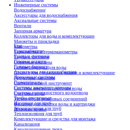
Инженерные системы
Водоснабжение
Аксессуары для водоснабжения
Аксиальные системы
Вентили
Запорная арматура
Коллекторы для воды и комплектующие
Манжеты и прокладки
Еще
Манометры
Газоснабжение
Термометры и термоманометры
Газовые счетчики
Трубы и фитинги
Газовые шланги
Обратные клапаны
Газовые фитинги
Гибкая подводка для воды
Аксессуары для газоснабжения
Шланги для стиральных машин и комплектующие
Дренажные системы
Редукторы давления
Геоматериалы
Сантехнический инструмент
Системы закрытого дренажа
Системы контроля протечки воды
Система поверхностного водоотвода
Счетчики воды
Трубы двустенные
Уплотнители резьбовых соединений
Изоляция для труб
Фильтры для очистки воды и картриджи
Звукоизоляция для труб
Шаровые краны
Теплоизоляция для труб
Комплектующие и средства для монтажа
Канализация
Канализационные люки