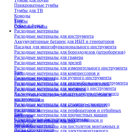
Прикроватные тумбы
Тумбы для ТВ
Комоды
Еще
Тумбы
Рейки и балки
Офисные тумбы
Расходные материалы
Расходные материалы для инструмента
Аккумуляторные батареи для ИБП и генераторов
Насадки для многофункционального инструмента
Расходные материалы для бороздоделов (штроборезов)
Расходные материалы для гравера
Расходные материалы для дрелей
Расходные материалы для измерительного инструмента
Еще
Расходные материалы для компрессоров и
Расходные материалы для ручного инструмента
пневмоинструмента
Расходные материалы для автомобильного инструмента
Расходные материалы для краскораспылителей
Расходные материалы для малярного инструмента
Расходные материалы для лобзиков
Расходные материалы для штукатурно-отделочного
Аксессуары для гвоздезабивателей, степлеров и
инструмента
заклепочников
Расходные материалы для столярно-слесарного
Расходные материалы для ножниц по металлу
инструмента
Расходные материалы для перфораторов и отбойных
Еще
Расходные материалы для прочистных машин
молотков
Строительные расходные материалы
Расходные материалы для отбортовщиков и
Расходные материалы для пил
Биг-Бэги
труборасширителей
Расходные материалы для пистолетов монтажных и
Леска строительная
Расходные материалы для электромонтажного
клеевых