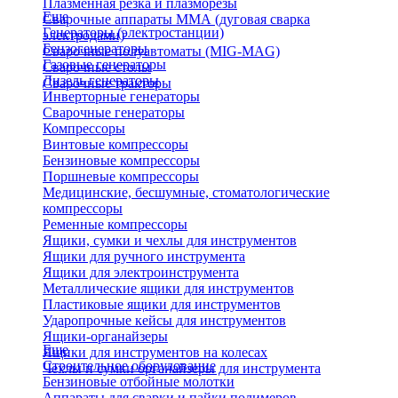
Плазменная резка и плазморезы
Еще
Сварочные аппараты ММА (дуговая сварка
Генераторы (электростанции)
электродами)
Бензогенераторы
Сварочные полуавтоматы (MIG-MAG)
Газовые генераторы
Сварочные столы
Дизель генераторы
Сварочные тракторы
Инверторные генераторы
Сварочные генераторы
Компрессоры
Винтовые компрессоры
Бензиновые компрессоры
Поршневые компрессоры
Медицинские, бесшумные, стоматологические
компрессоры
Ременные компрессоры
Ящики, сумки и чехлы для инструментов
Ящики для ручного инструмента
Ящики для электроинструмента
Металлические ящики для инструментов
Пластиковые ящики для инструментов
Ударопрочные кейсы для инструментов
Ящики-органайзеры
Еще
Ящики для инструментов на колесах
Строительное оборудование
Чехлы и сумки органайзеры для инструмента
Бензиновые отбойные молотки
Аппараты для сварки и пайки полимеров