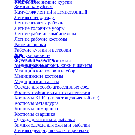
Камуфляж
Утепленные зимние куртки
Зимний камуфляж
Камуфляж летний и демисезонный
Летняя спецодежда
Летние жилеты рабочие
Летние головные уборы
Летние рабочие комбинезоны
Летние рабочие костюмы
Рабочие брюки
Рабочие куртки и ветровки
Еще
Фартуки рабочие
Медицинская одежда
Футболки, носки, трикотаж
Медицинские брюки, юбки и жакеты
Халаты рабочие
Медицинские головные уборы
Медицинские костюмы
Медицинские халаты
Одежда для особо агрессивных сред
Костюм нефтяника антистатический
Костюмы КЩС (кислотощелочестойкие)
Костюмы металлурга
Костюмы пожарного
Костюмы сварщика
Одежда для охоты и рыбалки
Зимняя одежда для охоты и рыбалки
Летняя одежда для охоты и рыбалки