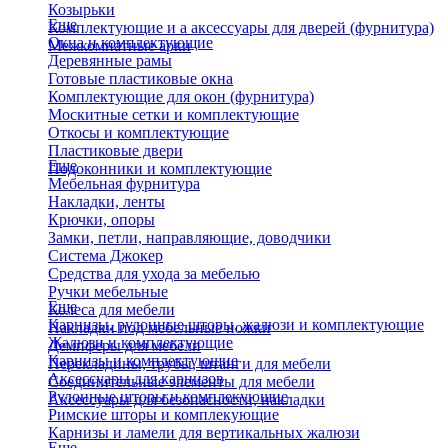
Козырьки
Еще
Комплектующие и а аксессуары для дверей (фурнитура)
Окна и комплектующие
Межкомнатные арки
Деревянные рамы
Готовые пластиковые окна
Комплектующие для окон (фурнитура)
Москитные сетки и комплектующие
Откосы и комплектующие
Пластиковые двери
Еще
Подоконники и комплектующие
Мебельная фурнитура
Накладки, ленты
Крючки, опоры
Замки, петли, направляющие, доводчики
Система Джокер
Средства для ухода за мебелью
Ручки мебельные
Еще
Колеса для мебели
Карнизы, рулонные шторы, жалюзи и комплектующие
Накладки под мебельные ножки
Жалюзи и комплектующие
Демпферы для мебели
Карнизы и комплектующие
Перекладины, трубы, штанги для мебели
Аксессуары для карнизов
Соединительные элементы для мебели
Рулонные шторы и комплекующие
Аксессуары для безопасности, накладки
Римские шторы и комплекующие
Карнизы и ламели для вертикальных жалюзи
Еще