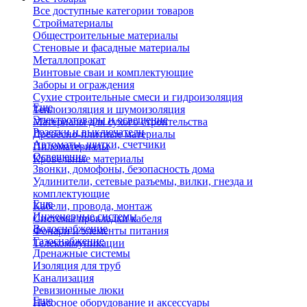
Все доступные категории товаров
Стройматериалы
Общестроительные материалы
Стеновые и фасадные материалы
Металлопрокат
Винтовые сваи и комплектующие
Заборы и ограждения
Сухие строительные смеси и гидроизоляция
Еще
Теплоизоляция и шумоизоляция
Электротовары и освещение
Материалы для сухого строительства
Розетки и выключатели
Древесно-плитные материалы
Автоматы, щитки, счетчики
Пиломатериалы
Освещение
Кровельные материалы
Звонки, домофоны, безопасность дома
Удлинители, сетевые разъемы, вилки, гнезда и
комплектующие
Еще
Кабели, провода, монтаж
Инженерные системы
Системы прокладки кабеля
Водоснабжение
Фонари и элементы питания
Газоснабжение
Телекоммуникации
Дренажные системы
Изоляция для труб
Канализация
Ревизионные люки
Еще
Насосное оборудование и аксессуары