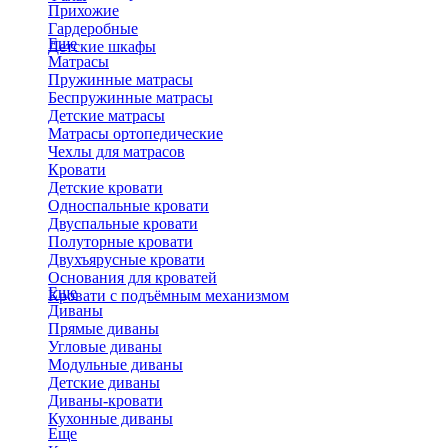
Прихожие
Гардеробные
Еще
Детские шкафы
Матрасы
Пружинные матрасы
Беспружинные матрасы
Детские матрасы
Матрасы ортопедические
Чехлы для матрасов
Кровати
Детские кровати
Односпальные кровати
Двуспальные кровати
Полуторные кровати
Двухъярусные кровати
Основания для кроватей
Еще
Кровати с подъёмным механизмом
Диваны
Прямые диваны
Угловые диваны
Модульные диваны
Детские диваны
Диваны-кровати
Кухонные диваны
Еще