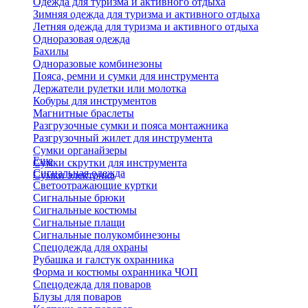
Одежда для туризма и активного отдыха
Зимняя одежда для туризма и активного отдыха
Летняя одежда для туризма и активного отдыха
Одноразовая одежда
Бахилы
Одноразовые комбинезоны
Пояса, ремни и сумки для инструмента
Держатели рулетки или молотка
Кобуры для инструментов
Магнитные браслеты
Разгрузочные сумки и пояса монтажника
Разгрузочный жилет для инструмента
Сумки органайзеры
Еще
Сумки скрутки для инструмента
Сигнальная одежда
Сумки электрика
Светоотражающие куртки
Сигнальные брюки
Сигнальные костюмы
Сигнальные плащи
Сигнальные полукомбинезоны
Спецодежда для охраны
Рубашка и галстук охранника
Форма и костюмы охранника ЧОП
Спецодежда для поваров
Блузы для поваров