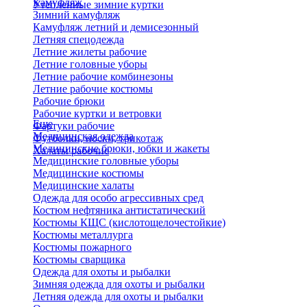
Камуфляж
Утепленные зимние куртки
Зимний камуфляж
Камуфляж летний и демисезонный
Летняя спецодежда
Летние жилеты рабочие
Летние головные уборы
Летние рабочие комбинезоны
Летние рабочие костюмы
Рабочие брюки
Рабочие куртки и ветровки
Еще
Фартуки рабочие
Медицинская одежда
Футболки, носки, трикотаж
Медицинские брюки, юбки и жакеты
Халаты рабочие
Медицинские головные уборы
Медицинские костюмы
Медицинские халаты
Одежда для особо агрессивных сред
Костюм нефтяника антистатический
Костюмы КЩС (кислотощелочестойкие)
Костюмы металлурга
Костюмы пожарного
Костюмы сварщика
Одежда для охоты и рыбалки
Зимняя одежда для охоты и рыбалки
Летняя одежда для охоты и рыбалки