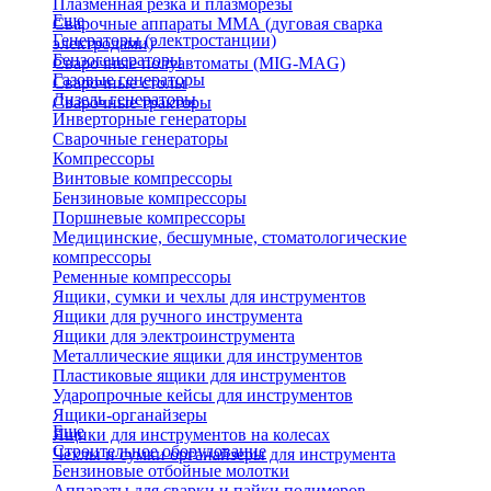
Плазменная резка и плазморезы
Еще
Сварочные аппараты ММА (дуговая сварка
Генераторы (электростанции)
электродами)
Бензогенераторы
Сварочные полуавтоматы (MIG-MAG)
Газовые генераторы
Сварочные столы
Дизель генераторы
Сварочные тракторы
Инверторные генераторы
Сварочные генераторы
Компрессоры
Винтовые компрессоры
Бензиновые компрессоры
Поршневые компрессоры
Медицинские, бесшумные, стоматологические
компрессоры
Ременные компрессоры
Ящики, сумки и чехлы для инструментов
Ящики для ручного инструмента
Ящики для электроинструмента
Металлические ящики для инструментов
Пластиковые ящики для инструментов
Ударопрочные кейсы для инструментов
Ящики-органайзеры
Еще
Ящики для инструментов на колесах
Строительное оборудование
Чехлы и сумки органайзеры для инструмента
Бензиновые отбойные молотки
Аппараты для сварки и пайки полимеров