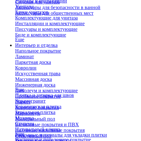
Унитазы и инсталляции
Сиденья для унитаза
Унитазы
Аксессуары для безопасности в ванной
Бачки унитазов
Аксессуары для общественных мест
Комплектующие для унитаза
Инсталляции и комплектующие
Писсуары и комплектующие
Биде и комплектующие
Еще
Интерьер и отделка
Напольное покрытие
Ламинат
Паркетная доска
Ковролин
Искусственная трава
Массивная доска
Инженерная доска
Еще
Линолеум и комплектующие
Плитка и затирка для швов
Пробковое покрытие
Керамогранит
Паркет
Керамическая плитка
Ковровые покрытия
Зеркальная плитка
Мармолеум
Мозаика
Минеральный пол
Ступени
Виниловые покрытия и ПВХ
Натуральный камень
Наливные напольные покрытия
Еще
Расходные материалы для укладки плитки
Стеклянный пол
Настенное и потолочное покрытие
Затирки для швов плитки