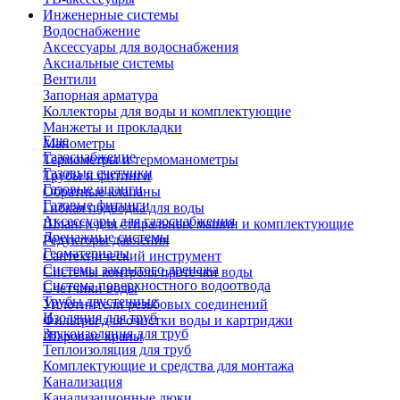
Инженерные системы
Водоснабжение
Аксессуары для водоснабжения
Аксиальные системы
Вентили
Запорная арматура
Коллекторы для воды и комплектующие
Манжеты и прокладки
Еще
Манометры
Газоснабжение
Термометры и термоманометры
Газовые счетчики
Трубы и фитинги
Газовые шланги
Обратные клапаны
Газовые фитинги
Гибкая подводка для воды
Аксессуары для газоснабжения
Шланги для стиральных машин и комплектующие
Дренажные системы
Редукторы давления
Геоматериалы
Сантехнический инструмент
Системы закрытого дренажа
Системы контроля протечки воды
Система поверхностного водоотвода
Счетчики воды
Трубы двустенные
Уплотнители резьбовых соединений
Изоляция для труб
Фильтры для очистки воды и картриджи
Звукоизоляция для труб
Шаровые краны
Теплоизоляция для труб
Комплектующие и средства для монтажа
Канализация
Канализационные люки