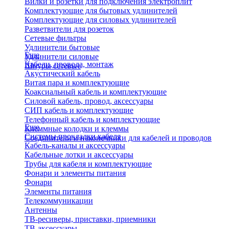
Вилки и розетки для подключения электроплит
Комплектующие для бытовых удлинителей
Комплектующие для силовых удлинителей
Разветвители для розеток
Сетевые фильтры
Удлинители бытовые
Еще
Удлинители силовые
Кабели, провода, монтаж
Шнуры сетевые
Акустический кабель
Витая пара и комплектующие
Коаксиальный кабель и комплектующие
Силовой кабель, провод, аксессуары
СИП кабель и комплектующие
Телефонный кабель и комплектующие
Еще
Клеммные колодки и клеммы
Системы прокладки кабеля
Соединители и наконечники для кабелей и проводов
Кабель-каналы и аксессуары
Кабельные лотки и аксессуары
Трубы для кабеля и комплектующие
Фонари и элементы питания
Фонари
Элементы питания
Телекоммуникации
Антенны
ТВ-ресиверы, приставки, приемники
ТВ-аксессуары