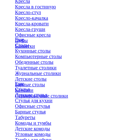
Кресла
Кресла в гостиную
Кресло-стул
Кресло-качалка
Кресла-кровати
Кресла-груши
Офисные кресла
Еще
Пуфы
Столы
Банкетки
Кухонные столы
Компьютерные столы
Обеденные столы
Туалетные столики
Журнальные столики
​Детские столы
Еще
Барные столы
Стулья
Консоли
Детские стулья
Сервировочные столики
Стулья для кухни
Офисные стулья
Барные стулья
Табуреты
Комоды и тумбы
Детские комоды
Угловые комоды
Тумбы для обуви