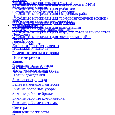
Мешки для строительного мусора
инструмента
Расходные материалы для реноваторов и МФИ
Монтажные клинья
Расходные материалы для рубанков
Остальные расходники для стройки
Расходные материалы для сварочных работ
Пологи
Расходные материалы для термовоздуходувок (фенов)
Еще
Пружинные зажимы для опалубки
Расходные материалы для фрезеров
Спецодежда и СИЗ
Укрывная пленка
Расходные материалы для шлифмашин
Аксессуары и материалы для одежды
Фиксаторы для арматуры
Расходные материалы для шуруповертов и гайковертов
Ледоходы
Расходные материалы для электростанций и
Люверсы
генераторов
Обтирочная ветошь
Запчасти для инструмента
Подтяжки и помочи
Ременные ленты и стропы
Поясные ремни
Еще
Ткань
Влагозащитная одежда
Фурнитура швейная
Костюмы влагозащитные
Чехлы для хранения обуви
Плащи дождевики
Зимняя спецодежда
Белье нательное с начесом
Зимние головные уборы
Зимние рабочие брюки
Зимние рабочие комбинезоны
Зимние рабочие костюмы
Свитера
Еще
Утепленные жилеты