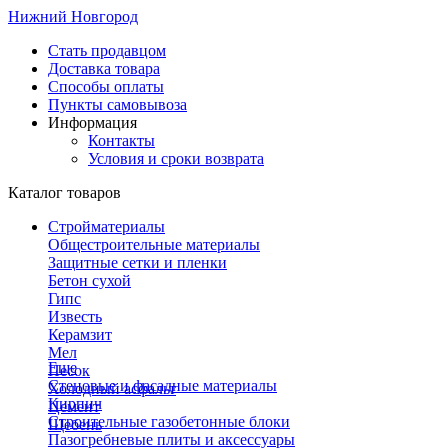
Нижний Новгород
Стать продавцом
Доставка товара
Способы оплаты
Пункты самовывоза
Информация
Контакты
Условия и сроки возврата
Каталог товаров
Стройматериалы
Общестроительные материалы
Защитные сетки и пленки
Бетон сухой
Гипс
Известь
Керамзит
Мел
Еще
Песок
Стеновые и фасадные материалы
Холодный асфальт
Кирпич
Цемент
Строительные газобетонные блоки
Щебень
Пазогребневые плиты и аксессуары