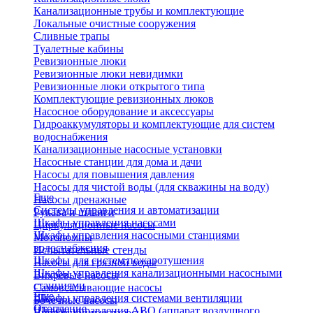
Канализационные трубы и комплектующие
Локальные очистные сооружения
Сливные трапы
Туалетные кабины
Ревизионные люки
Ревизионные люки невидимки
Ревизионные люки открытого типа
Комплектующие ревизионных люков
Насосное оборудование и аксессуары
Гидроаккумуляторы и комплектующие для систем
водоснабжения
Канализационные насосные установки
Насосные станции для дома и дачи
Насосы для повышения давления
Насосы для чистой воды (для скважины на воду)
Еще
Насосы дренажные
Системы управления и автоматизации
Рукава и шланги
Шкафы управления насосами
Циркуляционные насосы
Шкафы управления насосными станциями
Мотопомпы
водоснабжения
Испытательные стенды
Шкафы для систем пожаротушения
Насосы для грязной воды
Шкафы управления канализационными насосными
Вихревые насосы
станциями
Самовсасывающие насосы
Еще
Шкафы управления системами вентиляции
Бочечные насосы
Отопление
Шкафы управления АВО (аппарат воздушного
Вибрационные насосы