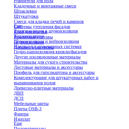
Ровнители для пола
Кладочные и монтажные смеси
Шпаклевки
Штукатурки
Смеси для кладки печей и каминов
Еще
Системы утепления фасадов
Теплоизоляция и шумоизоляция
Клей для плитки
Теплоизоляция
Ремонтные составы
Шумоизоляция и виброизоляция
Гидроизоляция
Изоляция в инженерных системах
Добавки в растворы
Гидро-пароизоляция кровли/фасадов
Другие изоляционные материалы
Материалы для сухого строительства
Листовые материалы и аксессуары
Профиль для гипсокартона и аксессуары
Комплектующие для штукатурных работ и
выравнивания полов
Древесно-плитные материалы
ДВП
ДСП
Мебельные щиты
Плиты OSB-3
Фанера
Изоплат
Еще
Пиломатериалы