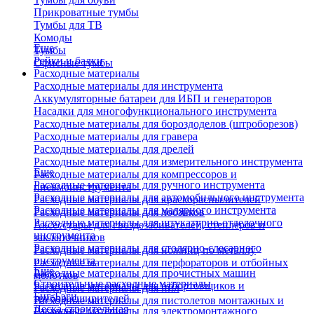
Прикроватные тумбы
Тумбы для ТВ
Комоды
Еще
Тумбы
Рейки и балки
Офисные тумбы
Расходные материалы
Расходные материалы для инструмента
Аккумуляторные батареи для ИБП и генераторов
Насадки для многофункционального инструмента
Расходные материалы для бороздоделов (штроборезов)
Расходные материалы для гравера
Расходные материалы для дрелей
Расходные материалы для измерительного инструмента
Еще
Расходные материалы для компрессоров и
Расходные материалы для ручного инструмента
пневмоинструмента
Расходные материалы для автомобильного инструмента
Расходные материалы для краскораспылителей
Расходные материалы для малярного инструмента
Расходные материалы для лобзиков
Расходные материалы для штукатурно-отделочного
Аксессуары для гвоздезабивателей, степлеров и
инструмента
заклепочников
Расходные материалы для столярно-слесарного
Расходные материалы для ножниц по металлу
инструмента
Расходные материалы для перфораторов и отбойных
Еще
Расходные материалы для прочистных машин
молотков
Строительные расходные материалы
Расходные материалы для отбортовщиков и
Расходные материалы для пил
Биг-Бэги
труборасширителей
Расходные материалы для пистолетов монтажных и
Леска строительная
Расходные материалы для электромонтажного
клеевых