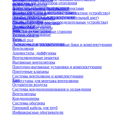
Арматура для радиаторов отопления
охлаждения)
Колодезные насосы
Арматура для систем отопления
Щиты управления тепловыми пунктами
Фекальные насосы (фекальники)
Водонагреватели и комплектующие
Шкафы НКУ (Низковольтное комплектное устройство)
Фонтанные насосы
Газовые колонки и комплектующие
Шкафы ГРЩ (Главный распределительный щит)
Промышленные насосы
Котлы отопления
Шкафы ВРУ (Вводно-распределительные устройства)
Садовые пруды и фонтаны
Радиаторы отопления
Шкафы АВР
Центробежные насосы
Еще
Решетки радиаторные
Электрические зарядные станции
Печное оборудование
Теплоноситель
Печи
Теплый пол
Дымоходы и комплектующие
Экспанзоматы, расширительные баки и комплектующие
Вентиляция
Анемостаты, диффузоры
Вентиляционные решетки
Вытяжные вентиляторы
Приточно-вытяжные установки и комплектующие
Приточные клапаны
Системы вентиляции и комплектующие
Еще
Аксессуары для монтажа вентиляции
Осушители воздуха
Системы кондиционирования и охлаждения
Вентиляторы
Кондиционеры
Системы обогрева
Греющий кабель для труб
Инфракрасные обогреватели