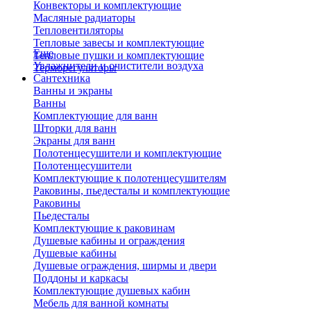
Конвекторы и комплектующие
Масляные радиаторы
Тепловентиляторы
Тепловые завесы и комплектующие
Еще
Тепловые пушки и комплектующие
Увлажнители и очистители воздуха
Терморегуляторы
Сантехника
Ванны и экраны
Ванны
Комплектующие для ванн
Шторки для ванн
Экраны для ванн
Полотенцесушители и комплектующие
Полотенцесушители
Комплектующие к полотенцесушителям
Раковины, пьедесталы и комплектующие
Раковины
Пьедесталы
Комплектующие к раковинам
Душевые кабины и ограждения
Душевые кабины
Душевые ограждения, ширмы и двери
Поддоны и каркасы
Комплектующие душевых кабин
Мебель для ванной комнаты