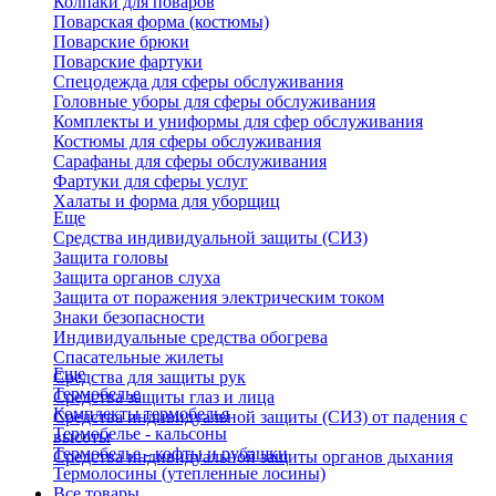
Колпаки для поваров
Поварская форма (костюмы)
Поварские брюки
Поварские фартуки
Спецодежда для сферы обслуживания
Головные уборы для сферы обслуживания
Комплекты и униформы для сфер обслуживания
Костюмы для сферы обслуживания
Сарафаны для сферы обслуживания
Фартуки для сферы услуг
Халаты и форма для уборщиц
Еще
Средства индивидуальной защиты (СИЗ)
Защита головы
Защита органов слуха
Защита от поражения электрическим током
Знаки безопасности
Индивидуальные средства обогрева
Спасательные жилеты
Еще
Средства для защиты рук
Термобелье
Средства защиты глаз и лица
Комплекты термобелья
Средства индивидуальной защиты (СИЗ) от падения с
Термобелье - кальсоны
высоты
Термобелье - кофты и рубашки
Средства индивидуальной защиты органов дыхания
Термолосины (утепленные лосины)
Все товары