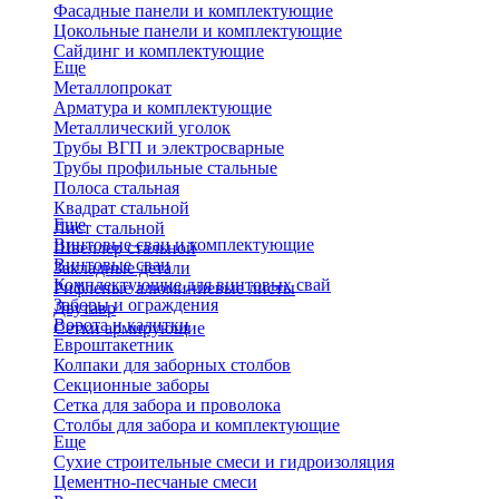
Фасадные панели и комплектующие
Цокольные панели и комплектующие
Сайдинг и комплектующие
Еще
Металлопрокат
Арматура и комплектующие
Металлический уголок
Трубы ВГП и электросварные
Трубы профильные стальные
Полоса стальная
Квадрат стальной
Еще
Лист стальной
Винтовые сваи и комплектующие
Швеллер стальной
Винтовые сваи
Закладные детали
Комплектующие для винтовых свай
Рифленые алюминиевые листы
Заборы и ограждения
Двутавр
Ворота и калитки
Сетки армирующие
Евроштакетник
Колпаки для заборных столбов
Секционные заборы
Сетка для забора и проволока
Столбы для забора и комплектующие
Еще
Сухие строительные смеси и гидроизоляция
Цементно-песчаные смеси