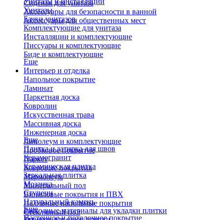
Унитазы и инсталляции
Сиденья для унитаза
Унитазы
Аксессуары для безопасности в ванной
Бачки унитазов
Аксессуары для общественных мест
Комплектующие для унитаза
Инсталляции и комплектующие
Писсуары и комплектующие
Биде и комплектующие
Еще
Интерьер и отделка
Напольное покрытие
Ламинат
Паркетная доска
Ковролин
Искусственная трава
Массивная доска
Инженерная доска
Еще
Линолеум и комплектующие
Плитка и затирка для швов
Пробковое покрытие
Керамогранит
Паркет
Керамическая плитка
Ковровые покрытия
Зеркальная плитка
Мармолеум
Мозаика
Минеральный пол
Ступени
Виниловые покрытия и ПВХ
Натуральный камень
Наливные напольные покрытия
Еще
Расходные материалы для укладки плитки
Стеклянный пол
Настенное и потолочное покрытие
Затирки для швов плитки