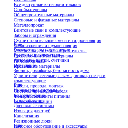
Все доступные категории товаров
Стройматериалы
Общестроительные материалы
Стеновые и фасадные материалы
Металлопрокат
Винтовые сваи и комплектующие
Заборы и ограждения
Сухие строительные смеси и гидроизоляция
Еще
Теплоизоляция и шумоизоляция
Электротовары и освещение
Материалы для сухого строительства
Розетки и выключатели
Древесно-плитные материалы
Автоматы, щитки, счетчики
Пиломатериалы
Освещение
Кровельные материалы
Звонки, домофоны, безопасность дома
Удлинители, сетевые разъемы, вилки, гнезда и
комплектующие
Еще
Кабели, провода, монтаж
Инженерные системы
Системы прокладки кабеля
Водоснабжение
Фонари и элементы питания
Газоснабжение
Телекоммуникации
Дренажные системы
Изоляция для труб
Канализация
Ревизионные люки
Еще
Насосное оборудование и аксессуары