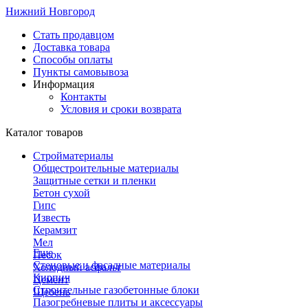
Нижний Новгород
Стать продавцом
Доставка товара
Способы оплаты
Пункты самовывоза
Информация
Контакты
Условия и сроки возврата
Каталог товаров
Стройматериалы
Общестроительные материалы
Защитные сетки и пленки
Бетон сухой
Гипс
Известь
Керамзит
Мел
Еще
Песок
Стеновые и фасадные материалы
Холодный асфальт
Кирпич
Цемент
Строительные газобетонные блоки
Щебень
Пазогребневые плиты и аксессуары