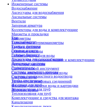
Инженерные системы
Водоснабжение
Аксессуары для водоснабжения
Аксиальные системы
Вентили
Запорная арматура
Коллекторы для воды и комплектующие
Манжеты и прокладки
Еще
Манометры
Газоснабжение
Термометры и термоманометры
Газовые счетчики
Трубы и фитинги
Газовые шланги
Обратные клапаны
Газовые фитинги
Гибкая подводка для воды
Аксессуары для газоснабжения
Шланги для стиральных машин и комплектующие
Дренажные системы
Редукторы давления
Геоматериалы
Сантехнический инструмент
Системы закрытого дренажа
Системы контроля протечки воды
Система поверхностного водоотвода
Счетчики воды
Трубы двустенные
Уплотнители резьбовых соединений
Изоляция для труб
Фильтры для очистки воды и картриджи
Звукоизоляция для труб
Шаровые краны
Теплоизоляция для труб
Комплектующие и средства для монтажа
Канализация
Канализационные люки