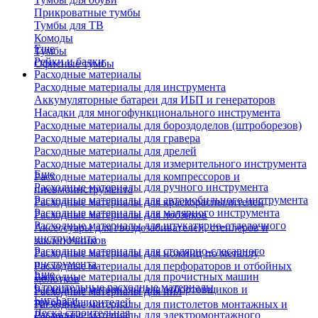
Прикроватные тумбы
Тумбы для ТВ
Комоды
Еще
Тумбы
Рейки и балки
Офисные тумбы
Расходные материалы
Расходные материалы для инструмента
Аккумуляторные батареи для ИБП и генераторов
Насадки для многофункционального инструмента
Расходные материалы для бороздоделов (штроборезов)
Расходные материалы для гравера
Расходные материалы для дрелей
Расходные материалы для измерительного инструмента
Еще
Расходные материалы для компрессоров и
Расходные материалы для ручного инструмента
пневмоинструмента
Расходные материалы для автомобильного инструмента
Расходные материалы для краскораспылителей
Расходные материалы для малярного инструмента
Расходные материалы для лобзиков
Расходные материалы для штукатурно-отделочного
Аксессуары для гвоздезабивателей, степлеров и
инструмента
заклепочников
Расходные материалы для столярно-слесарного
Расходные материалы для ножниц по металлу
инструмента
Расходные материалы для перфораторов и отбойных
Еще
Расходные материалы для прочистных машин
молотков
Строительные расходные материалы
Расходные материалы для отбортовщиков и
Расходные материалы для пил
Биг-Бэги
труборасширителей
Расходные материалы для пистолетов монтажных и
Леска строительная
Расходные материалы для электромонтажного
клеевых