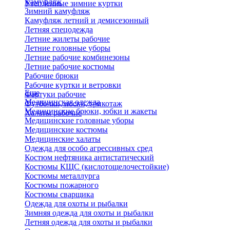
Камуфляж
Утепленные зимние куртки
Зимний камуфляж
Камуфляж летний и демисезонный
Летняя спецодежда
Летние жилеты рабочие
Летние головные уборы
Летние рабочие комбинезоны
Летние рабочие костюмы
Рабочие брюки
Рабочие куртки и ветровки
Еще
Фартуки рабочие
Медицинская одежда
Футболки, носки, трикотаж
Медицинские брюки, юбки и жакеты
Халаты рабочие
Медицинские головные уборы
Медицинские костюмы
Медицинские халаты
Одежда для особо агрессивных сред
Костюм нефтяника антистатический
Костюмы КЩС (кислотощелочестойкие)
Костюмы металлурга
Костюмы пожарного
Костюмы сварщика
Одежда для охоты и рыбалки
Зимняя одежда для охоты и рыбалки
Летняя одежда для охоты и рыбалки