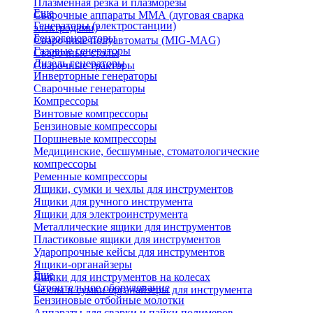
Плазменная резка и плазморезы
Еще
Сварочные аппараты ММА (дуговая сварка
Генераторы (электростанции)
электродами)
Бензогенераторы
Сварочные полуавтоматы (MIG-MAG)
Газовые генераторы
Сварочные столы
Дизель генераторы
Сварочные тракторы
Инверторные генераторы
Сварочные генераторы
Компрессоры
Винтовые компрессоры
Бензиновые компрессоры
Поршневые компрессоры
Медицинские, бесшумные, стоматологические
компрессоры
Ременные компрессоры
Ящики, сумки и чехлы для инструментов
Ящики для ручного инструмента
Ящики для электроинструмента
Металлические ящики для инструментов
Пластиковые ящики для инструментов
Ударопрочные кейсы для инструментов
Ящики-органайзеры
Еще
Ящики для инструментов на колесах
Строительное оборудование
Чехлы и сумки органайзеры для инструмента
Бензиновые отбойные молотки
Аппараты для сварки и пайки полимеров