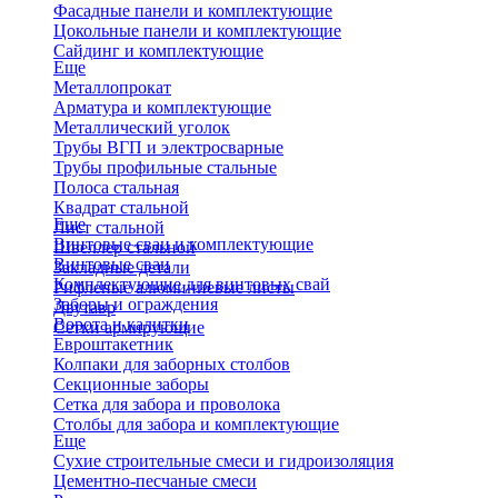
Фасадные панели и комплектующие
Цокольные панели и комплектующие
Сайдинг и комплектующие
Еще
Металлопрокат
Арматура и комплектующие
Металлический уголок
Трубы ВГП и электросварные
Трубы профильные стальные
Полоса стальная
Квадрат стальной
Еще
Лист стальной
Винтовые сваи и комплектующие
Швеллер стальной
Винтовые сваи
Закладные детали
Комплектующие для винтовых свай
Рифленые алюминиевые листы
Заборы и ограждения
Двутавр
Ворота и калитки
Сетки армирующие
Евроштакетник
Колпаки для заборных столбов
Секционные заборы
Сетка для забора и проволока
Столбы для забора и комплектующие
Еще
Сухие строительные смеси и гидроизоляция
Цементно-песчаные смеси