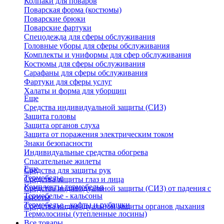
Колпаки для поваров
Поварская форма (костюмы)
Поварские брюки
Поварские фартуки
Спецодежда для сферы обслуживания
Головные уборы для сферы обслуживания
Комплекты и униформы для сфер обслуживания
Костюмы для сферы обслуживания
Сарафаны для сферы обслуживания
Фартуки для сферы услуг
Халаты и форма для уборщиц
Еще
Средства индивидуальной защиты (СИЗ)
Защита головы
Защита органов слуха
Защита от поражения электрическим током
Знаки безопасности
Индивидуальные средства обогрева
Спасательные жилеты
Еще
Средства для защиты рук
Термобелье
Средства защиты глаз и лица
Комплекты термобелья
Средства индивидуальной защиты (СИЗ) от падения с
Термобелье - кальсоны
высоты
Термобелье - кофты и рубашки
Средства индивидуальной защиты органов дыхания
Термолосины (утепленные лосины)
Все товары