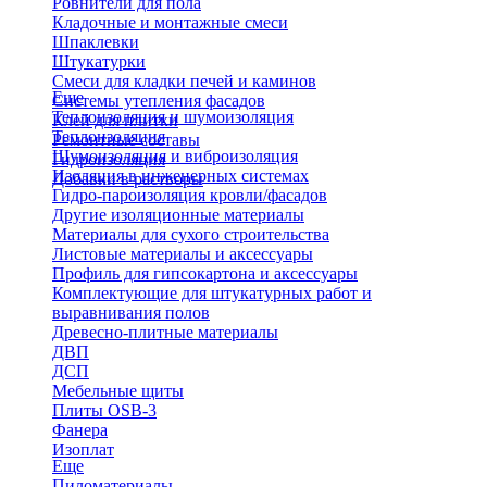
Ровнители для пола
Кладочные и монтажные смеси
Шпаклевки
Штукатурки
Смеси для кладки печей и каминов
Еще
Системы утепления фасадов
Теплоизоляция и шумоизоляция
Клей для плитки
Теплоизоляция
Ремонтные составы
Шумоизоляция и виброизоляция
Гидроизоляция
Изоляция в инженерных системах
Добавки в растворы
Гидро-пароизоляция кровли/фасадов
Другие изоляционные материалы
Материалы для сухого строительства
Листовые материалы и аксессуары
Профиль для гипсокартона и аксессуары
Комплектующие для штукатурных работ и
выравнивания полов
Древесно-плитные материалы
ДВП
ДСП
Мебельные щиты
Плиты OSB-3
Фанера
Изоплат
Еще
Пиломатериалы