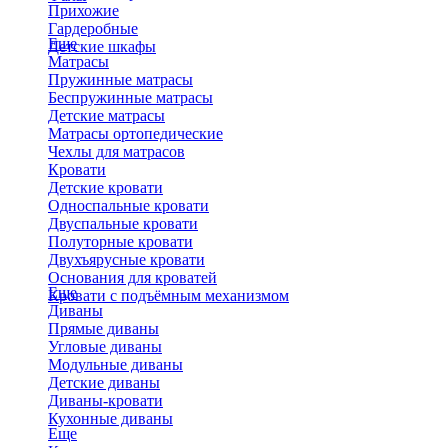
Прихожие
Гардеробные
Еще
Детские шкафы
Матрасы
Пружинные матрасы
Беспружинные матрасы
Детские матрасы
Матрасы ортопедические
Чехлы для матрасов
Кровати
Детские кровати
Односпальные кровати
Двуспальные кровати
Полуторные кровати
Двухъярусные кровати
Основания для кроватей
Еще
Кровати с подъёмным механизмом
Диваны
Прямые диваны
Угловые диваны
Модульные диваны
Детские диваны
Диваны-кровати
Кухонные диваны
Еще