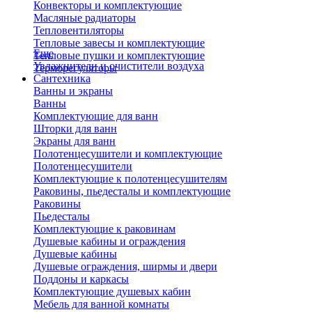
Конвекторы и комплектующие
Масляные радиаторы
Тепловентиляторы
Тепловые завесы и комплектующие
Еще
Тепловые пушки и комплектующие
Увлажнители и очистители воздуха
Терморегуляторы
Сантехника
Ванны и экраны
Ванны
Комплектующие для ванн
Шторки для ванн
Экраны для ванн
Полотенцесушители и комплектующие
Полотенцесушители
Комплектующие к полотенцесушителям
Раковины, пьедесталы и комплектующие
Раковины
Пьедесталы
Комплектующие к раковинам
Душевые кабины и ограждения
Душевые кабины
Душевые ограждения, ширмы и двери
Поддоны и каркасы
Комплектующие душевых кабин
Мебель для ванной комнаты