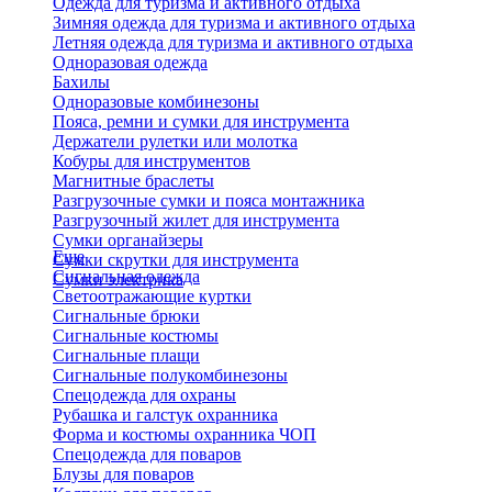
Одежда для туризма и активного отдыха
Зимняя одежда для туризма и активного отдыха
Летняя одежда для туризма и активного отдыха
Одноразовая одежда
Бахилы
Одноразовые комбинезоны
Пояса, ремни и сумки для инструмента
Держатели рулетки или молотка
Кобуры для инструментов
Магнитные браслеты
Разгрузочные сумки и пояса монтажника
Разгрузочный жилет для инструмента
Сумки органайзеры
Еще
Сумки скрутки для инструмента
Сигнальная одежда
Сумки электрика
Светоотражающие куртки
Сигнальные брюки
Сигнальные костюмы
Сигнальные плащи
Сигнальные полукомбинезоны
Спецодежда для охраны
Рубашка и галстук охранника
Форма и костюмы охранника ЧОП
Спецодежда для поваров
Блузы для поваров