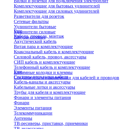
Вилки и розетки для подключения электроплит
Комплектующие для бытовых удлинителей
Комплектующие для силовых удлинителей
Разветвители для розеток
Сетевые фильтры
Удлинители бытовые
Еще
Удлинители силовые
Кабели, провода, монтаж
Шнуры сетевые
Акустический кабель
Витая пара и комплектующие
Коаксиальный кабель и комплектующие
Силовой кабель, провод, аксессуары
СИП кабель и комплектующие
Телефонный кабель и комплектующие
Еще
Клеммные колодки и клеммы
Системы прокладки кабеля
Соединители и наконечники для кабелей и проводов
Кабель-каналы и аксессуары
Кабельные лотки и аксессуары
Трубы для кабеля и комплектующие
Фонари и элементы питания
Фонари
Элементы питания
Телекоммуникации
Антенны
ТВ-ресиверы, приставки, приемники
ТВ-аксессуары