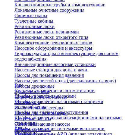
Канализационные трубы и комплектующие
Локальные очистные сооружения
Сливные трапы
Туалетные кабины
Ревизионные люки
Ревизионные люки невидимки
Ревизионные люки открытого типа
Комплектующие ревизионных люков
Насосное оборудование и аксессуары
Гидроаккумуляторы и комплектующие для систем
водоснабжения
Канализационные насосные установки
Насосные станции для дома и дачи
Насосы для повышения давления
Насосы для чистой воды (для скважины на воду)
Еще
Насосы дренажные
Системы управления и автоматизации
Рукава и шланги
Шкафы управления насосами
Циркуляционные насосы
Шкафы управления насосными станциями
Мотопомпы
водоснабжения
Испытательные стенды
Шкафы для систем пожаротушения
Насосы для грязной воды
Шкафы управления канализационными насосными
Вихревые насосы
станциями
Самовсасывающие насосы
Еще
Шкафы управления системами вентиляции
Бочечные насосы
Отопление
Шкафы управления АВО (аппарат воздушного
Вибрационные насосы