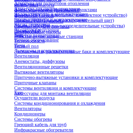
Арматура для радиаторов отопления
охлаждения)
Колодезные насосы
Арматура для систем отопления
Щиты управления тепловыми пунктами
Фекальные насосы (фекальники)
Водонагреватели и комплектующие
Шкафы НКУ (Низковольтное комплектное устройство)
Фонтанные насосы
Газовые колонки и комплектующие
Шкафы ГРЩ (Главный распределительный щит)
Промышленные насосы
Котлы отопления
Шкафы ВРУ (Вводно-распределительные устройства)
Садовые пруды и фонтаны
Радиаторы отопления
Шкафы АВР
Центробежные насосы
Еще
Решетки радиаторные
Электрические зарядные станции
Печное оборудование
Теплоноситель
Печи
Теплый пол
Дымоходы и комплектующие
Экспанзоматы, расширительные баки и комплектующие
Вентиляция
Анемостаты, диффузоры
Вентиляционные решетки
Вытяжные вентиляторы
Приточно-вытяжные установки и комплектующие
Приточные клапаны
Системы вентиляции и комплектующие
Еще
Аксессуары для монтажа вентиляции
Осушители воздуха
Системы кондиционирования и охлаждения
Вентиляторы
Кондиционеры
Системы обогрева
Греющий кабель для труб
Инфракрасные обогреватели