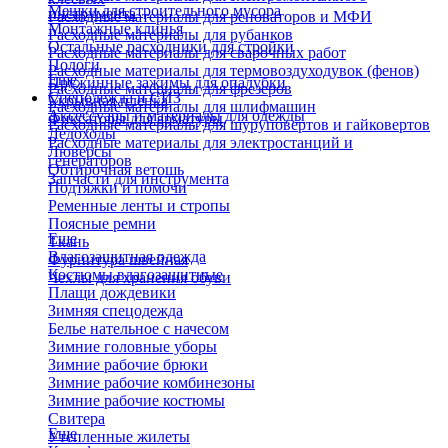
Мешки для строительного мусора
инструмента
Расходные материалы для реноваторов и МФИ
Монтажные клинья
Расходные материалы для рубанков
Остальные расходники для стройки
Расходные материалы для сварочных работ
Пологи
Расходные материалы для термовоздуходувок (фенов)
Еще
Пружинные зажимы для опалубки
Расходные материалы для фрезеров
Спецодежда и СИЗ
Укрывная пленка
Расходные материалы для шлифмашин
Аксессуары и материалы для одежды
Фиксаторы для арматуры
Расходные материалы для шуруповертов и гайковертов
Ледоходы
Расходные материалы для электростанций и
Люверсы
генераторов
Обтирочная ветошь
Запчасти для инструмента
Подтяжки и помочи
Ременные ленты и стропы
Поясные ремни
Еще
Ткань
Влагозащитная одежда
Фурнитура швейная
Костюмы влагозащитные
Чехлы для хранения обуви
Плащи дождевики
Зимняя спецодежда
Белье нательное с начесом
Зимние головные уборы
Зимние рабочие брюки
Зимние рабочие комбинезоны
Зимние рабочие костюмы
Свитера
Еще
Утепленные жилеты