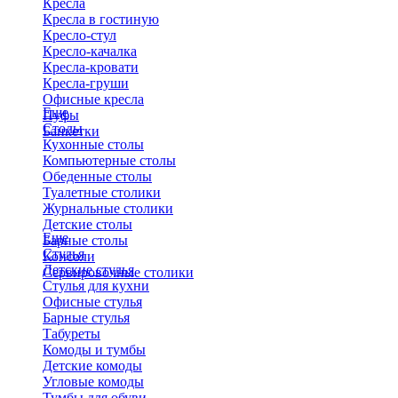
Кресла
Кресла в гостиную
Кресло-стул
Кресло-качалка
Кресла-кровати
Кресла-груши
Офисные кресла
Еще
Пуфы
Столы
Банкетки
Кухонные столы
Компьютерные столы
Обеденные столы
Туалетные столики
Журнальные столики
​Детские столы
Еще
Барные столы
Стулья
Консоли
Детские стулья
Сервировочные столики
Стулья для кухни
Офисные стулья
Барные стулья
Табуреты
Комоды и тумбы
Детские комоды
Угловые комоды
Тумбы для обуви