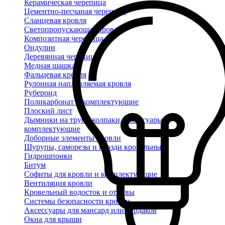
Керамическая черепица
Цементно-песчаная черепица
Сланцевая кровля
Светопропускающая кровля
Композитная черепица
Ондулин
Деревянная черепица
Медная шашка
Фальцевая кровля
Рулонная наплавляемая кровля
Рубероид
Поликарбонат и комплектующие
Плоский лист
Дымники на трубу, колпаки, аксессуары и
комплектующие
Доборные элементы кровли
Шурупы, саморезы и гвозди кровельные
Гидрошпонки
Битум
Софиты для кровли и комплектующие
Вентиляция кровли
Кровельный водосток и отливы
Системы безопасности кровли
Аксессуары для мансард или чердаков
Окна для крыши