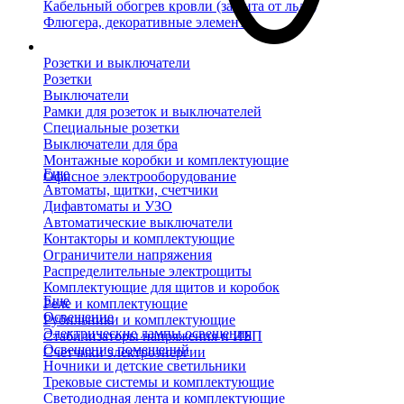
Кабельный обогрев кровли (защита от льда)
Флюгера, декоративные элементы
Розетки и выключатели
Розетки
Выключатели
Рамки для розеток и выключателей
Специальные розетки
Выключатели для бра
Монтажные коробки и комплектующие
Еще
Офисное электрооборудование
Автоматы, щитки, счетчики
Дифавтоматы и УЗО
Автоматические выключатели
Контакторы и комплектующие
Ограничители напряжения
Распределительные электрощиты
Комплектующие для щитов и коробок
Еще
Реле и комплектующие
Освещение
Рубильники и комплектующие
Электрические лампы освещения
Стабилизаторы напряжения и ИБП
Освещение помещений
Счетчики электроэнергии
Ночники и детские светильники
Трековые системы и комплектующие
Светодиодная лента и комплектующие