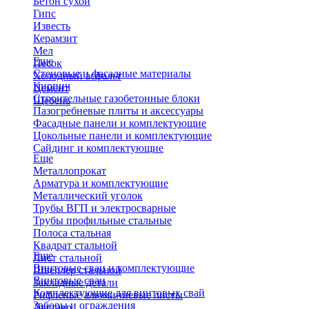
Бетон сухой
Гипс
Известь
Керамзит
Мел
Еще
Песок
Стеновые и фасадные материалы
Холодный асфальт
Кирпич
Цемент
Строительные газобетонные блоки
Щебень
Пазогребневые плиты и аксессуары
Фасадные панели и комплектующие
Цокольные панели и комплектующие
Сайдинг и комплектующие
Еще
Металлопрокат
Арматура и комплектующие
Металлический уголок
Трубы ВГП и электросварные
Трубы профильные стальные
Полоса стальная
Квадрат стальной
Еще
Лист стальной
Винтовые сваи и комплектующие
Швеллер стальной
Винтовые сваи
Закладные детали
Комплектующие для винтовых свай
Рифленые алюминиевые листы
Заборы и ограждения
Двутавр