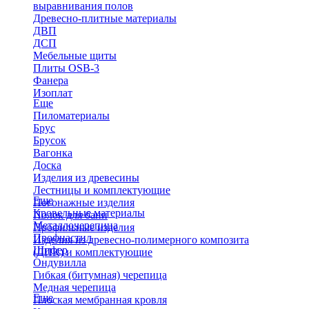
выравнивания полов
Древесно-плитные материалы
ДВП
ДСП
Мебельные щиты
Плиты OSB-3
Фанера
Изоплат
Еще
Пиломатериалы
Брус
Брусок
Вагонка
Доска
Изделия из древесины
Лестницы и комплектующие
Еще
Погонажные изделия
Кровельные материалы
Полок для бани
Металлочерепица
Профильные изделия
Профнастил
Изделия из древесно-полимерного композита
Шифер
(ДПК) и комплектующие
Ондувилла
Гибкая (битумная) черепица
Медная черепица
Еще
Плоская мембранная кровля