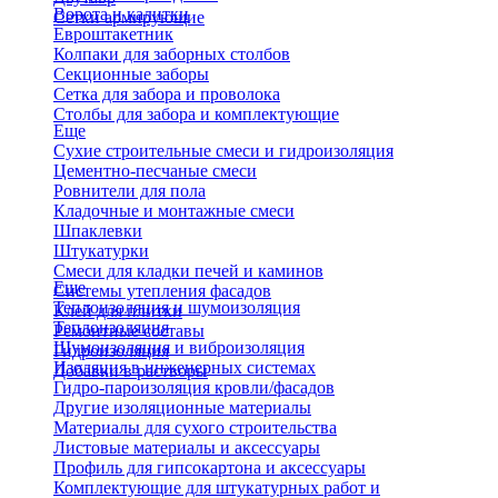
Ворота и калитки
Сетки армирующие
Евроштакетник
Колпаки для заборных столбов
Секционные заборы
Сетка для забора и проволока
Столбы для забора и комплектующие
Еще
Сухие строительные смеси и гидроизоляция
Цементно-песчаные смеси
Ровнители для пола
Кладочные и монтажные смеси
Шпаклевки
Штукатурки
Смеси для кладки печей и каминов
Еще
Системы утепления фасадов
Теплоизоляция и шумоизоляция
Клей для плитки
Теплоизоляция
Ремонтные составы
Шумоизоляция и виброизоляция
Гидроизоляция
Изоляция в инженерных системах
Добавки в растворы
Гидро-пароизоляция кровли/фасадов
Другие изоляционные материалы
Материалы для сухого строительства
Листовые материалы и аксессуары
Профиль для гипсокартона и аксессуары
Комплектующие для штукатурных работ и