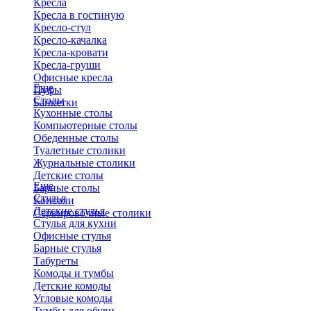
Кресла
Кресла в гостиную
Кресло-стул
Кресло-качалка
Кресла-кровати
Кресла-груши
Офисные кресла
Еще
Пуфы
Столы
Банкетки
Кухонные столы
Компьютерные столы
Обеденные столы
Туалетные столики
Журнальные столики
​Детские столы
Еще
Барные столы
Стулья
Консоли
Детские стулья
Сервировочные столики
Стулья для кухни
Офисные стулья
Барные стулья
Табуреты
Комоды и тумбы
Детские комоды
Угловые комоды
Тумбы для обуви