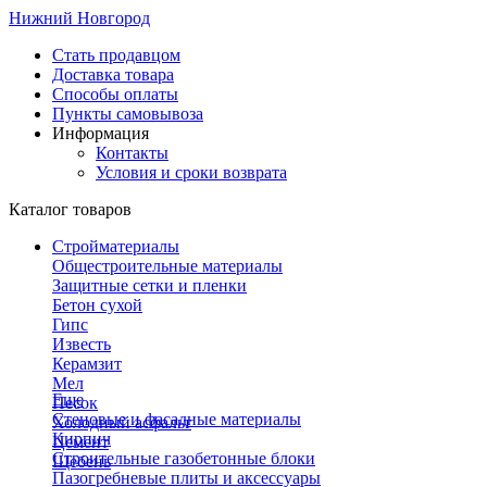
Нижний Новгород
Стать продавцом
Доставка товара
Способы оплаты
Пункты самовывоза
Информация
Контакты
Условия и сроки возврата
Каталог товаров
Стройматериалы
Общестроительные материалы
Защитные сетки и пленки
Бетон сухой
Гипс
Известь
Керамзит
Мел
Еще
Песок
Стеновые и фасадные материалы
Холодный асфальт
Кирпич
Цемент
Строительные газобетонные блоки
Щебень
Пазогребневые плиты и аксессуары