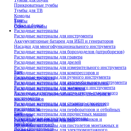
Прикроватные тумбы
Тумбы для ТВ
Комоды
Еще
Тумбы
Рейки и балки
Офисные тумбы
Расходные материалы
Расходные материалы для инструмента
Аккумуляторные батареи для ИБП и генераторов
Насадки для многофункционального инструмента
Расходные материалы для бороздоделов (штроборезов)
Расходные материалы для гравера
Расходные материалы для дрелей
Расходные материалы для измерительного инструмента
Еще
Расходные материалы для компрессоров и
Расходные материалы для ручного инструмента
пневмоинструмента
Расходные материалы для автомобильного инструмента
Расходные материалы для краскораспылителей
Расходные материалы для малярного инструмента
Расходные материалы для лобзиков
Расходные материалы для штукатурно-отделочного
Аксессуары для гвоздезабивателей, степлеров и
инструмента
заклепочников
Расходные материалы для столярно-слесарного
Расходные материалы для ножниц по металлу
инструмента
Расходные материалы для перфораторов и отбойных
Еще
Расходные материалы для прочистных машин
молотков
Строительные расходные материалы
Расходные материалы для отбортовщиков и
Расходные материалы для пил
Биг-Бэги
труборасширителей
Расходные материалы для пистолетов монтажных и
Леска строительная
Расходные материалы для электромонтажного
клеевых