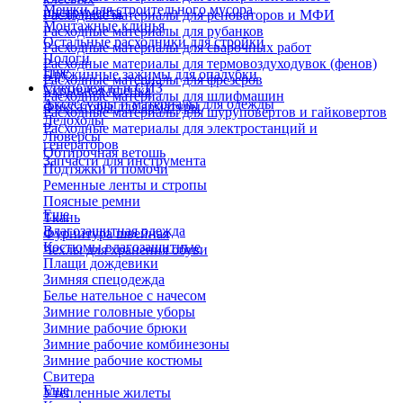
Мешки для строительного мусора
инструмента
Расходные материалы для реноваторов и МФИ
Монтажные клинья
Расходные материалы для рубанков
Остальные расходники для стройки
Расходные материалы для сварочных работ
Пологи
Расходные материалы для термовоздуходувок (фенов)
Еще
Пружинные зажимы для опалубки
Расходные материалы для фрезеров
Спецодежда и СИЗ
Укрывная пленка
Расходные материалы для шлифмашин
Аксессуары и материалы для одежды
Фиксаторы для арматуры
Расходные материалы для шуруповертов и гайковертов
Ледоходы
Расходные материалы для электростанций и
Люверсы
генераторов
Обтирочная ветошь
Запчасти для инструмента
Подтяжки и помочи
Ременные ленты и стропы
Поясные ремни
Еще
Ткань
Влагозащитная одежда
Фурнитура швейная
Костюмы влагозащитные
Чехлы для хранения обуви
Плащи дождевики
Зимняя спецодежда
Белье нательное с начесом
Зимние головные уборы
Зимние рабочие брюки
Зимние рабочие комбинезоны
Зимние рабочие костюмы
Свитера
Еще
Утепленные жилеты