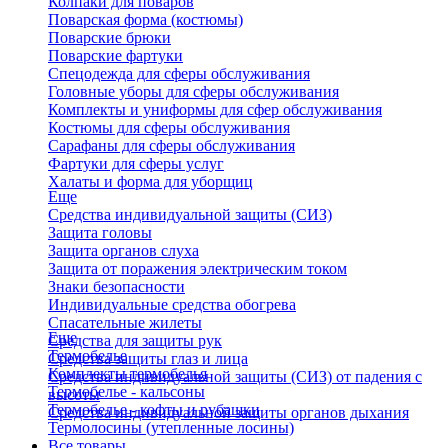
Колпаки для поваров
Поварская форма (костюмы)
Поварские брюки
Поварские фартуки
Спецодежда для сферы обслуживания
Головные уборы для сферы обслуживания
Комплекты и униформы для сфер обслуживания
Костюмы для сферы обслуживания
Сарафаны для сферы обслуживания
Фартуки для сферы услуг
Халаты и форма для уборщиц
Еще
Средства индивидуальной защиты (СИЗ)
Защита головы
Защита органов слуха
Защита от поражения электрическим током
Знаки безопасности
Индивидуальные средства обогрева
Спасательные жилеты
Еще
Средства для защиты рук
Термобелье
Средства защиты глаз и лица
Комплекты термобелья
Средства индивидуальной защиты (СИЗ) от падения с
Термобелье - кальсоны
высоты
Термобелье - кофты и рубашки
Средства индивидуальной защиты органов дыхания
Термолосины (утепленные лосины)
Все товары