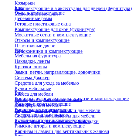
Козырьки
Еще
Комплектующие и а аксессуары для дверей (фурнитура)
Окна и комплектующие
Межкомнатные арки
Деревянные рамы
Готовые пластиковые окна
Комплектующие для окон (фурнитура)
Москитные сетки и комплектующие
Откосы и комплектующие
Пластиковые двери
Еще
Подоконники и комплектующие
Мебельная фурнитура
Накладки, ленты
Крючки, опоры
Замки, петли, направляющие, доводчики
Система Джокер
Средства для ухода за мебелью
Ручки мебельные
Еще
Колеса для мебели
Карнизы, рулонные шторы, жалюзи и комплектующие
Накладки под мебельные ножки
Жалюзи и комплектующие
Демпферы для мебели
Карнизы и комплектующие
Перекладины, трубы, штанги для мебели
Аксессуары для карнизов
Соединительные элементы для мебели
Рулонные шторы и комплекующие
Аксессуары для безопасности, накладки
Римские шторы и комплекующие
Карнизы и ламели для вертикальных жалюзи
Еще