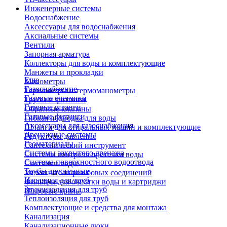
Инженерные системы
Водоснабжение
Аксессуары для водоснабжения
Аксиальные системы
Вентили
Запорная арматура
Коллекторы для воды и комплектующие
Манжеты и прокладки
Еще
Манометры
Газоснабжение
Термометры и термоманометры
Газовые счетчики
Трубы и фитинги
Газовые шланги
Обратные клапаны
Газовые фитинги
Гибкая подводка для воды
Аксессуары для газоснабжения
Шланги для стиральных машин и комплектующие
Дренажные системы
Редукторы давления
Геоматериалы
Сантехнический инструмент
Системы закрытого дренажа
Системы контроля протечки воды
Система поверхностного водоотвода
Счетчики воды
Трубы двустенные
Уплотнители резьбовых соединений
Изоляция для труб
Фильтры для очистки воды и картриджи
Звукоизоляция для труб
Шаровые краны
Теплоизоляция для труб
Комплектующие и средства для монтажа
Канализация
Канализационные люки