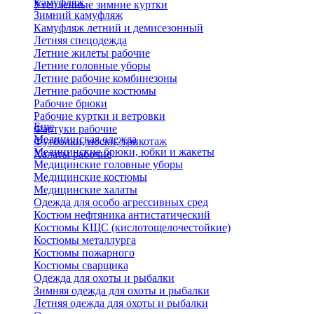
Камуфляж
Утепленные зимние куртки
Зимний камуфляж
Камуфляж летний и демисезонный
Летняя спецодежда
Летние жилеты рабочие
Летние головные уборы
Летние рабочие комбинезоны
Летние рабочие костюмы
Рабочие брюки
Рабочие куртки и ветровки
Еще
Фартуки рабочие
Медицинская одежда
Футболки, носки, трикотаж
Медицинские брюки, юбки и жакеты
Халаты рабочие
Медицинские головные уборы
Медицинские костюмы
Медицинские халаты
Одежда для особо агрессивных сред
Костюм нефтяника антистатический
Костюмы КЩС (кислотощелочестойкие)
Костюмы металлурга
Костюмы пожарного
Костюмы сварщика
Одежда для охоты и рыбалки
Зимняя одежда для охоты и рыбалки
Летняя одежда для охоты и рыбалки