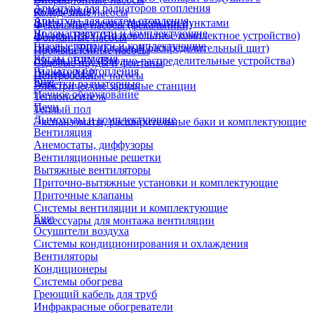
Арматура для радиаторов отопления
охлаждения)
Колодезные насосы
Арматура для систем отопления
Щиты управления тепловыми пунктами
Фекальные насосы (фекальники)
Водонагреватели и комплектующие
Шкафы НКУ (Низковольтное комплектное устройство)
Фонтанные насосы
Газовые колонки и комплектующие
Шкафы ГРЩ (Главный распределительный щит)
Промышленные насосы
Котлы отопления
Шкафы ВРУ (Вводно-распределительные устройства)
Садовые пруды и фонтаны
Радиаторы отопления
Шкафы АВР
Центробежные насосы
Еще
Решетки радиаторные
Электрические зарядные станции
Печное оборудование
Теплоноситель
Печи
Теплый пол
Дымоходы и комплектующие
Экспанзоматы, расширительные баки и комплектующие
Вентиляция
Анемостаты, диффузоры
Вентиляционные решетки
Вытяжные вентиляторы
Приточно-вытяжные установки и комплектующие
Приточные клапаны
Системы вентиляции и комплектующие
Еще
Аксессуары для монтажа вентиляции
Осушители воздуха
Системы кондиционирования и охлаждения
Вентиляторы
Кондиционеры
Системы обогрева
Греющий кабель для труб
Инфракрасные обогреватели