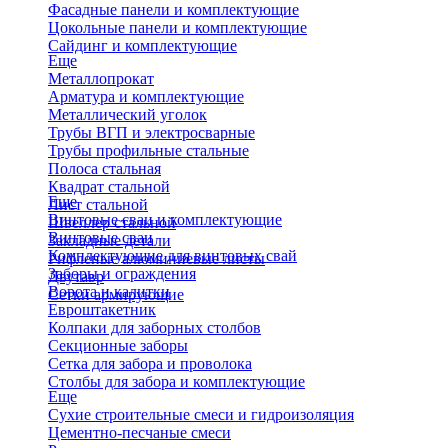
Фасадные панели и комплектующие
Цокольные панели и комплектующие
Сайдинг и комплектующие
Еще
Металлопрокат
Арматура и комплектующие
Металлический уголок
Трубы ВГП и электросварные
Трубы профильные стальные
Полоса стальная
Квадрат стальной
Еще
Лист стальной
Винтовые сваи и комплектующие
Швеллер стальной
Винтовые сваи
Закладные детали
Комплектующие для винтовых свай
Рифленые алюминиевые листы
Заборы и ограждения
Двутавр
Ворота и калитки
Сетки армирующие
Евроштакетник
Колпаки для заборных столбов
Секционные заборы
Сетка для забора и проволока
Столбы для забора и комплектующие
Еще
Сухие строительные смеси и гидроизоляция
Цементно-песчаные смеси