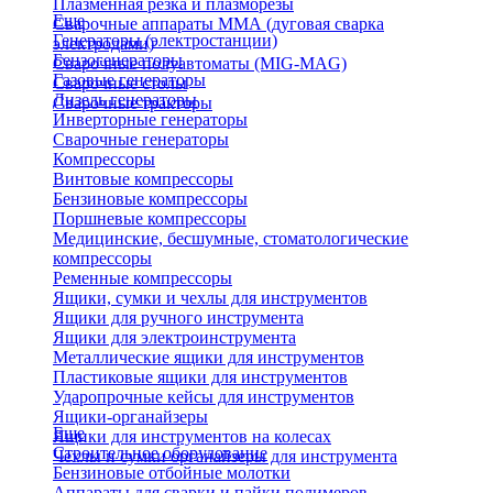
Плазменная резка и плазморезы
Еще
Сварочные аппараты ММА (дуговая сварка
Генераторы (электростанции)
электродами)
Бензогенераторы
Сварочные полуавтоматы (MIG-MAG)
Газовые генераторы
Сварочные столы
Дизель генераторы
Сварочные тракторы
Инверторные генераторы
Сварочные генераторы
Компрессоры
Винтовые компрессоры
Бензиновые компрессоры
Поршневые компрессоры
Медицинские, бесшумные, стоматологические
компрессоры
Ременные компрессоры
Ящики, сумки и чехлы для инструментов
Ящики для ручного инструмента
Ящики для электроинструмента
Металлические ящики для инструментов
Пластиковые ящики для инструментов
Ударопрочные кейсы для инструментов
Ящики-органайзеры
Еще
Ящики для инструментов на колесах
Строительное оборудование
Чехлы и сумки органайзеры для инструмента
Бензиновые отбойные молотки
Аппараты для сварки и пайки полимеров