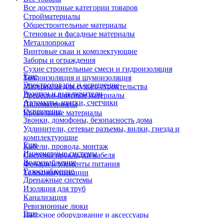
Все доступные категории товаров
Стройматериалы
Общестроительные материалы
Стеновые и фасадные материалы
Металлопрокат
Винтовые сваи и комплектующие
Заборы и ограждения
Сухие строительные смеси и гидроизоляция
Еще
Теплоизоляция и шумоизоляция
Электротовары и освещение
Материалы для сухого строительства
Розетки и выключатели
Древесно-плитные материалы
Автоматы, щитки, счетчики
Пиломатериалы
Освещение
Кровельные материалы
Звонки, домофоны, безопасность дома
Удлинители, сетевые разъемы, вилки, гнезда и
комплектующие
Еще
Кабели, провода, монтаж
Инженерные системы
Системы прокладки кабеля
Водоснабжение
Фонари и элементы питания
Газоснабжение
Телекоммуникации
Дренажные системы
Изоляция для труб
Канализация
Ревизионные люки
Еще
Насосное оборудование и аксессуары