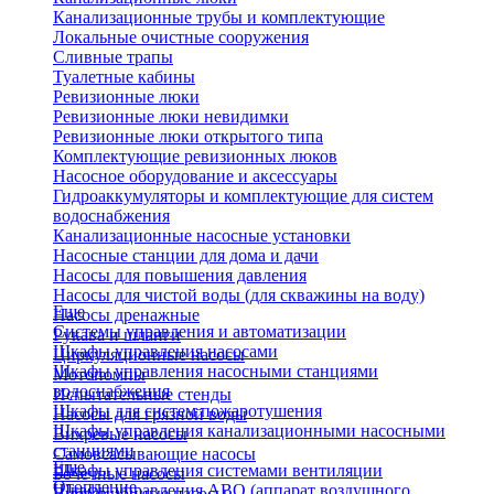
Канализационные трубы и комплектующие
Локальные очистные сооружения
Сливные трапы
Туалетные кабины
Ревизионные люки
Ревизионные люки невидимки
Ревизионные люки открытого типа
Комплектующие ревизионных люков
Насосное оборудование и аксессуары
Гидроаккумуляторы и комплектующие для систем
водоснабжения
Канализационные насосные установки
Насосные станции для дома и дачи
Насосы для повышения давления
Насосы для чистой воды (для скважины на воду)
Еще
Насосы дренажные
Системы управления и автоматизации
Рукава и шланги
Шкафы управления насосами
Циркуляционные насосы
Шкафы управления насосными станциями
Мотопомпы
водоснабжения
Испытательные стенды
Шкафы для систем пожаротушения
Насосы для грязной воды
Шкафы управления канализационными насосными
Вихревые насосы
станциями
Самовсасывающие насосы
Еще
Шкафы управления системами вентиляции
Бочечные насосы
Отопление
Шкафы управления АВО (аппарат воздушного
Вибрационные насосы