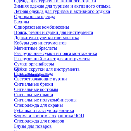
Одежда для туризма и активного отдыха
Зимняя одежда для туризма и активного отдыха
Летняя одежда для туризма и активного отдыха
Одноразовая одежда
Бахилы
Одноразовые комбинезоны
Пояса, ремни и сумки для инструмента
Держатели рулетки или молотка
Кобуры для инструментов
Магнитные браслеты
Разгрузочные сумки и пояса монтажника
Разгрузочный жилет для инструмента
Сумки органайзеры
Еще
Сумки скрутки для инструмента
Сигнальная одежда
Сумки электрика
Светоотражающие куртки
Сигнальные брюки
Сигнальные костюмы
Сигнальные плащи
Сигнальные полукомбинезоны
Спецодежда для охраны
Рубашка и галстук охранника
Форма и костюмы охранника ЧОП
Спецодежда для поваров
Блузы для поваров