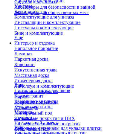
Унитазы и инсталляции
Сиденья для унитаза
Унитазы
Аксессуары для безопасности в ванной
Бачки унитазов
Аксессуары для общественных мест
Комплектующие для унитаза
Инсталляции и комплектующие
Писсуары и комплектующие
Биде и комплектующие
Еще
Интерьер и отделка
Напольное покрытие
Ламинат
Паркетная доска
Ковролин
Искусственная трава
Массивная доска
Инженерная доска
Еще
Линолеум и комплектующие
Плитка и затирка для швов
Пробковое покрытие
Керамогранит
Паркет
Керамическая плитка
Ковровые покрытия
Зеркальная плитка
Мармолеум
Мозаика
Минеральный пол
Ступени
Виниловые покрытия и ПВХ
Натуральный камень
Наливные напольные покрытия
Еще
Расходные материалы для укладки плитки
Стеклянный пол
Настенное и потолочное покрытие
Затирки для швов плитки