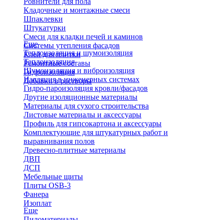
Ровнители для пола
Кладочные и монтажные смеси
Шпаклевки
Штукатурки
Смеси для кладки печей и каминов
Еще
Системы утепления фасадов
Теплоизоляция и шумоизоляция
Клей для плитки
Теплоизоляция
Ремонтные составы
Шумоизоляция и виброизоляция
Гидроизоляция
Изоляция в инженерных системах
Добавки в растворы
Гидро-пароизоляция кровли/фасадов
Другие изоляционные материалы
Материалы для сухого строительства
Листовые материалы и аксессуары
Профиль для гипсокартона и аксессуары
Комплектующие для штукатурных работ и
выравнивания полов
Древесно-плитные материалы
ДВП
ДСП
Мебельные щиты
Плиты OSB-3
Фанера
Изоплат
Еще
Пиломатериалы