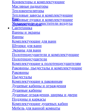
Конвекторы и комплектующие
Масляные радиаторы
Тепловентиляторы
Тепловые завесы и комплектующие
Еще
Тепловые пушки и комплектующие
Увлажнители и очистители воздуха
Терморегуляторы
Сантехника
Ванны и экраны
Ванны
Комплектующие для ванн
Шторки для ванн
Экраны для ванн
Полотенцесушители и комплектующие
Полотенцесушители
Комплектующие к полотенцесушителям
Раковины, пьедесталы и комплектующие
Раковины
Пьедесталы
Комплектующие к раковинам
Душевые кабины и ограждения
Душевые кабины
Душевые ограждения, ширмы и двери
Поддоны и каркасы
Комплектующие душевых кабин
Мебель для ванной комнаты