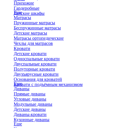
Прихожие
Гардеробные
Еще
Детские шкафы
Матрасы
Пружинные матрасы
Беспружинные матрасы
Детские матрасы
Матрасы ортопедические
Чехлы для матрасов
Кровати
Детские кровати
Односпальные кровати
Двуспальные кровати
Полуторные кровати
Двухъярусные кровати
Основания для кроватей
Еще
Кровати с подъёмным механизмом
Диваны
Прямые диваны
Угловые диваны
Модульные диваны
Детские диваны
Диваны-кровати
Кухонные диваны
Еще