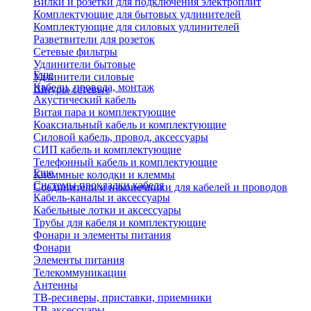
Вилки и розетки для подключения электроплит
Комплектующие для бытовых удлинителей
Комплектующие для силовых удлинителей
Разветвители для розеток
Сетевые фильтры
Удлинители бытовые
Еще
Удлинители силовые
Кабели, провода, монтаж
Шнуры сетевые
Акустический кабель
Витая пара и комплектующие
Коаксиальный кабель и комплектующие
Силовой кабель, провод, аксессуары
СИП кабель и комплектующие
Телефонный кабель и комплектующие
Еще
Клеммные колодки и клеммы
Системы прокладки кабеля
Соединители и наконечники для кабелей и проводов
Кабель-каналы и аксессуары
Кабельные лотки и аксессуары
Трубы для кабеля и комплектующие
Фонари и элементы питания
Фонари
Элементы питания
Телекоммуникации
Антенны
ТВ-ресиверы, приставки, приемники
ТВ-аксессуары