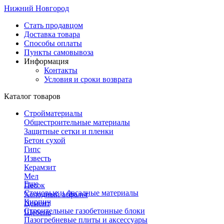
Нижний Новгород
Стать продавцом
Доставка товара
Способы оплаты
Пункты самовывоза
Информация
Контакты
Условия и сроки возврата
Каталог товаров
Стройматериалы
Общестроительные материалы
Защитные сетки и пленки
Бетон сухой
Гипс
Известь
Керамзит
Мел
Еще
Песок
Стеновые и фасадные материалы
Холодный асфальт
Кирпич
Цемент
Строительные газобетонные блоки
Щебень
Пазогребневые плиты и аксессуары