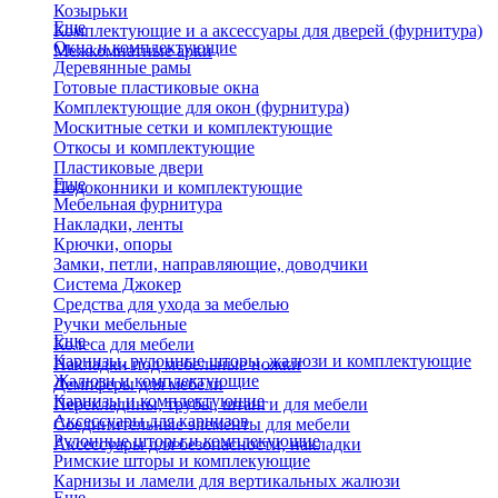
Козырьки
Еще
Комплектующие и а аксессуары для дверей (фурнитура)
Окна и комплектующие
Межкомнатные арки
Деревянные рамы
Готовые пластиковые окна
Комплектующие для окон (фурнитура)
Москитные сетки и комплектующие
Откосы и комплектующие
Пластиковые двери
Еще
Подоконники и комплектующие
Мебельная фурнитура
Накладки, ленты
Крючки, опоры
Замки, петли, направляющие, доводчики
Система Джокер
Средства для ухода за мебелью
Ручки мебельные
Еще
Колеса для мебели
Карнизы, рулонные шторы, жалюзи и комплектующие
Накладки под мебельные ножки
Жалюзи и комплектующие
Демпферы для мебели
Карнизы и комплектующие
Перекладины, трубы, штанги для мебели
Аксессуары для карнизов
Соединительные элементы для мебели
Рулонные шторы и комплекующие
Аксессуары для безопасности, накладки
Римские шторы и комплекующие
Карнизы и ламели для вертикальных жалюзи
Еще