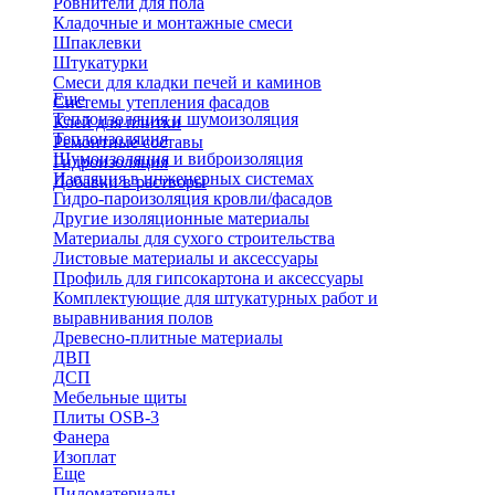
Ровнители для пола
Кладочные и монтажные смеси
Шпаклевки
Штукатурки
Смеси для кладки печей и каминов
Еще
Системы утепления фасадов
Теплоизоляция и шумоизоляция
Клей для плитки
Теплоизоляция
Ремонтные составы
Шумоизоляция и виброизоляция
Гидроизоляция
Изоляция в инженерных системах
Добавки в растворы
Гидро-пароизоляция кровли/фасадов
Другие изоляционные материалы
Материалы для сухого строительства
Листовые материалы и аксессуары
Профиль для гипсокартона и аксессуары
Комплектующие для штукатурных работ и
выравнивания полов
Древесно-плитные материалы
ДВП
ДСП
Мебельные щиты
Плиты OSB-3
Фанера
Изоплат
Еще
Пиломатериалы