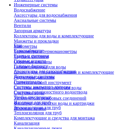
Инженерные системы
Водоснабжение
Аксессуары для водоснабжения
Аксиальные системы
Вентили
Запорная арматура
Коллекторы для воды и комплектующие
Манжеты и прокладки
Еще
Манометры
Газоснабжение
Термометры и термоманометры
Газовые счетчики
Трубы и фитинги
Газовые шланги
Обратные клапаны
Газовые фитинги
Гибкая подводка для воды
Аксессуары для газоснабжения
Шланги для стиральных машин и комплектующие
Дренажные системы
Редукторы давления
Геоматериалы
Сантехнический инструмент
Системы закрытого дренажа
Системы контроля протечки воды
Система поверхностного водоотвода
Счетчики воды
Трубы двустенные
Уплотнители резьбовых соединений
Изоляция для труб
Фильтры для очистки воды и картриджи
Звукоизоляция для труб
Шаровые краны
Теплоизоляция для труб
Комплектующие и средства для монтажа
Канализация
Канализационные люки