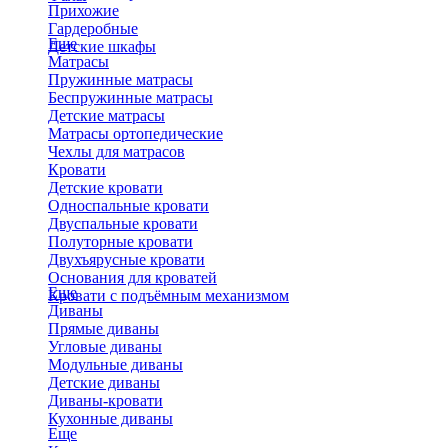
Прихожие
Гардеробные
Еще
Детские шкафы
Матрасы
Пружинные матрасы
Беспружинные матрасы
Детские матрасы
Матрасы ортопедические
Чехлы для матрасов
Кровати
Детские кровати
Односпальные кровати
Двуспальные кровати
Полуторные кровати
Двухъярусные кровати
Основания для кроватей
Еще
Кровати с подъёмным механизмом
Диваны
Прямые диваны
Угловые диваны
Модульные диваны
Детские диваны
Диваны-кровати
Кухонные диваны
Еще