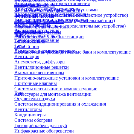
Арматура для радиаторов отопления
охлаждения)
Колодезные насосы
Арматура для систем отопления
Щиты управления тепловыми пунктами
Фекальные насосы (фекальники)
Водонагреватели и комплектующие
Шкафы НКУ (Низковольтное комплектное устройство)
Фонтанные насосы
Газовые колонки и комплектующие
Шкафы ГРЩ (Главный распределительный щит)
Промышленные насосы
Котлы отопления
Шкафы ВРУ (Вводно-распределительные устройства)
Садовые пруды и фонтаны
Радиаторы отопления
Шкафы АВР
Центробежные насосы
Еще
Решетки радиаторные
Электрические зарядные станции
Печное оборудование
Теплоноситель
Печи
Теплый пол
Дымоходы и комплектующие
Экспанзоматы, расширительные баки и комплектующие
Вентиляция
Анемостаты, диффузоры
Вентиляционные решетки
Вытяжные вентиляторы
Приточно-вытяжные установки и комплектующие
Приточные клапаны
Системы вентиляции и комплектующие
Еще
Аксессуары для монтажа вентиляции
Осушители воздуха
Системы кондиционирования и охлаждения
Вентиляторы
Кондиционеры
Системы обогрева
Греющий кабель для труб
Инфракрасные обогреватели