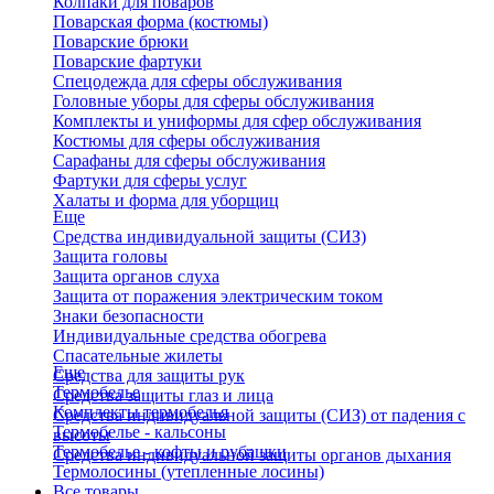
Колпаки для поваров
Поварская форма (костюмы)
Поварские брюки
Поварские фартуки
Спецодежда для сферы обслуживания
Головные уборы для сферы обслуживания
Комплекты и униформы для сфер обслуживания
Костюмы для сферы обслуживания
Сарафаны для сферы обслуживания
Фартуки для сферы услуг
Халаты и форма для уборщиц
Еще
Средства индивидуальной защиты (СИЗ)
Защита головы
Защита органов слуха
Защита от поражения электрическим током
Знаки безопасности
Индивидуальные средства обогрева
Спасательные жилеты
Еще
Средства для защиты рук
Термобелье
Средства защиты глаз и лица
Комплекты термобелья
Средства индивидуальной защиты (СИЗ) от падения с
Термобелье - кальсоны
высоты
Термобелье - кофты и рубашки
Средства индивидуальной защиты органов дыхания
Термолосины (утепленные лосины)
Все товары