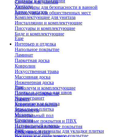
Унитазы и инсталляции
Сиденья для унитаза
Унитазы
Аксессуары для безопасности в ванной
Бачки унитазов
Аксессуары для общественных мест
Комплектующие для унитаза
Инсталляции и комплектующие
Писсуары и комплектующие
Биде и комплектующие
Еще
Интерьер и отделка
Напольное покрытие
Ламинат
Паркетная доска
Ковролин
Искусственная трава
Массивная доска
Инженерная доска
Еще
Линолеум и комплектующие
Плитка и затирка для швов
Пробковое покрытие
Керамогранит
Паркет
Керамическая плитка
Ковровые покрытия
Зеркальная плитка
Мармолеум
Мозаика
Минеральный пол
Ступени
Виниловые покрытия и ПВХ
Натуральный камень
Наливные напольные покрытия
Еще
Расходные материалы для укладки плитки
Стеклянный пол
Настенное и потолочное покрытие
Затирки для швов плитки