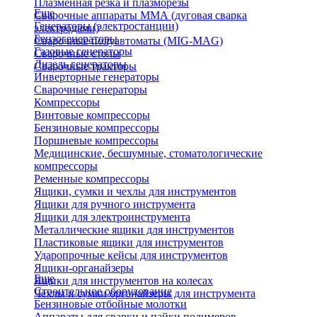
Плазменная резка и плазморезы
Еще
Сварочные аппараты ММА (дуговая сварка
Генераторы (электростанции)
электродами)
Бензогенераторы
Сварочные полуавтоматы (MIG-MAG)
Газовые генераторы
Сварочные столы
Дизель генераторы
Сварочные тракторы
Инверторные генераторы
Сварочные генераторы
Компрессоры
Винтовые компрессоры
Бензиновые компрессоры
Поршневые компрессоры
Медицинские, бесшумные, стоматологические
компрессоры
Ременные компрессоры
Ящики, сумки и чехлы для инструментов
Ящики для ручного инструмента
Ящики для электроинструмента
Металлические ящики для инструментов
Пластиковые ящики для инструментов
Ударопрочные кейсы для инструментов
Ящики-органайзеры
Еще
Ящики для инструментов на колесах
Строительное оборудование
Чехлы и сумки органайзеры для инструмента
Бензиновые отбойные молотки
Аппараты для сварки и пайки полимеров