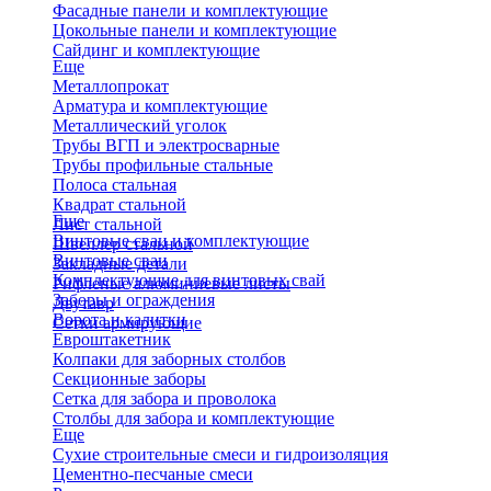
Фасадные панели и комплектующие
Цокольные панели и комплектующие
Сайдинг и комплектующие
Еще
Металлопрокат
Арматура и комплектующие
Металлический уголок
Трубы ВГП и электросварные
Трубы профильные стальные
Полоса стальная
Квадрат стальной
Еще
Лист стальной
Винтовые сваи и комплектующие
Швеллер стальной
Винтовые сваи
Закладные детали
Комплектующие для винтовых свай
Рифленые алюминиевые листы
Заборы и ограждения
Двутавр
Ворота и калитки
Сетки армирующие
Евроштакетник
Колпаки для заборных столбов
Секционные заборы
Сетка для забора и проволока
Столбы для забора и комплектующие
Еще
Сухие строительные смеси и гидроизоляция
Цементно-песчаные смеси