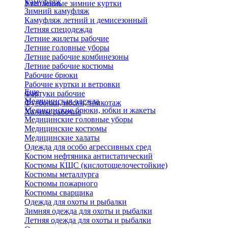
Камуфляж
Утепленные зимние куртки
Зимний камуфляж
Камуфляж летний и демисезонный
Летняя спецодежда
Летние жилеты рабочие
Летние головные уборы
Летние рабочие комбинезоны
Летние рабочие костюмы
Рабочие брюки
Рабочие куртки и ветровки
Еще
Фартуки рабочие
Медицинская одежда
Футболки, носки, трикотаж
Медицинские брюки, юбки и жакеты
Халаты рабочие
Медицинские головные уборы
Медицинские костюмы
Медицинские халаты
Одежда для особо агрессивных сред
Костюм нефтяника антистатический
Костюмы КЩС (кислотощелочестойкие)
Костюмы металлурга
Костюмы пожарного
Костюмы сварщика
Одежда для охоты и рыбалки
Зимняя одежда для охоты и рыбалки
Летняя одежда для охоты и рыбалки