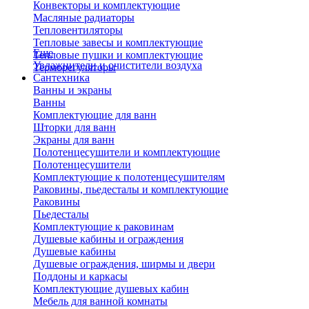
Конвекторы и комплектующие
Масляные радиаторы
Тепловентиляторы
Тепловые завесы и комплектующие
Еще
Тепловые пушки и комплектующие
Увлажнители и очистители воздуха
Терморегуляторы
Сантехника
Ванны и экраны
Ванны
Комплектующие для ванн
Шторки для ванн
Экраны для ванн
Полотенцесушители и комплектующие
Полотенцесушители
Комплектующие к полотенцесушителям
Раковины, пьедесталы и комплектующие
Раковины
Пьедесталы
Комплектующие к раковинам
Душевые кабины и ограждения
Душевые кабины
Душевые ограждения, ширмы и двери
Поддоны и каркасы
Комплектующие душевых кабин
Мебель для ванной комнаты