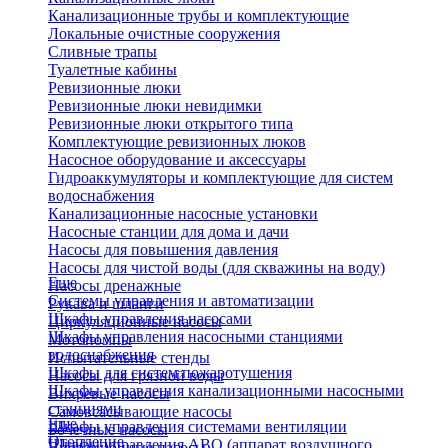
Канализационные трубы и комплектующие
Локальные очистные сооружения
Сливные трапы
Туалетные кабины
Ревизионные люки
Ревизионные люки невидимки
Ревизионные люки открытого типа
Комплектующие ревизионных люков
Насосное оборудование и аксессуары
Гидроаккумуляторы и комплектующие для систем
водоснабжения
Канализационные насосные установки
Насосные станции для дома и дачи
Насосы для повышения давления
Насосы для чистой воды (для скважины на воду)
Еще
Насосы дренажные
Системы управления и автоматизации
Рукава и шланги
Шкафы управления насосами
Циркуляционные насосы
Шкафы управления насосными станциями
Мотопомпы
водоснабжения
Испытательные стенды
Шкафы для систем пожаротушения
Насосы для грязной воды
Шкафы управления канализационными насосными
Вихревые насосы
станциями
Самовсасывающие насосы
Еще
Шкафы управления системами вентиляции
Бочечные насосы
Отопление
Шкафы управления АВО (аппарат воздушного
Вибрационные насосы