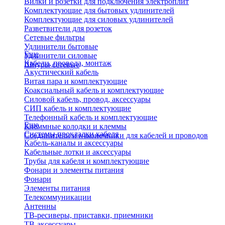
Вилки и розетки для подключения электроплит
Комплектующие для бытовых удлинителей
Комплектующие для силовых удлинителей
Разветвители для розеток
Сетевые фильтры
Удлинители бытовые
Еще
Удлинители силовые
Кабели, провода, монтаж
Шнуры сетевые
Акустический кабель
Витая пара и комплектующие
Коаксиальный кабель и комплектующие
Силовой кабель, провод, аксессуары
СИП кабель и комплектующие
Телефонный кабель и комплектующие
Еще
Клеммные колодки и клеммы
Системы прокладки кабеля
Соединители и наконечники для кабелей и проводов
Кабель-каналы и аксессуары
Кабельные лотки и аксессуары
Трубы для кабеля и комплектующие
Фонари и элементы питания
Фонари
Элементы питания
Телекоммуникации
Антенны
ТВ-ресиверы, приставки, приемники
ТВ-аксессуары