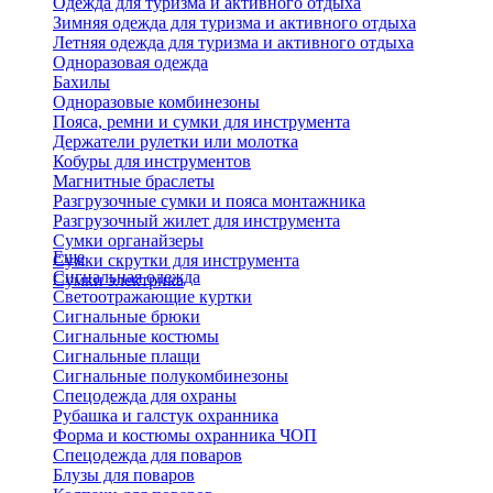
Одежда для туризма и активного отдыха
Зимняя одежда для туризма и активного отдыха
Летняя одежда для туризма и активного отдыха
Одноразовая одежда
Бахилы
Одноразовые комбинезоны
Пояса, ремни и сумки для инструмента
Держатели рулетки или молотка
Кобуры для инструментов
Магнитные браслеты
Разгрузочные сумки и пояса монтажника
Разгрузочный жилет для инструмента
Сумки органайзеры
Еще
Сумки скрутки для инструмента
Сигнальная одежда
Сумки электрика
Светоотражающие куртки
Сигнальные брюки
Сигнальные костюмы
Сигнальные плащи
Сигнальные полукомбинезоны
Спецодежда для охраны
Рубашка и галстук охранника
Форма и костюмы охранника ЧОП
Спецодежда для поваров
Блузы для поваров