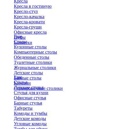
Кресла
Кресла в гостиную
Кресло-стул
Кресло-качалка
Кресла-кровати
Кресла-груши
Офисные кресла
Еще
Пуфы
Столы
Банкетки
Кухонные столы
Компьютерные столы
Обеденные столы
Туалетные столики
Журнальные столики
​Детские столы
Еще
Барные столы
Стулья
Консоли
Детские стулья
Сервировочные столики
Стулья для кухни
Офисные стулья
Барные стулья
Табуреты
Комоды и тумбы
Детские комоды
Угловые комоды
Тумбы для обуви