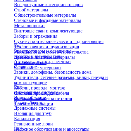
Все доступные категории товаров
Стройматериалы
Общестроительные материалы
Стеновые и фасадные материалы
Металлопрокат
Винтовые сваи и комплектующие
Заборы и ограждения
Сухие строительные смеси и гидроизоляция
Еще
Теплоизоляция и шумоизоляция
Электротовары и освещение
Материалы для сухого строительства
Розетки и выключатели
Древесно-плитные материалы
Автоматы, щитки, счетчики
Пиломатериалы
Освещение
Кровельные материалы
Звонки, домофоны, безопасность дома
Удлинители, сетевые разъемы, вилки, гнезда и
комплектующие
Еще
Кабели, провода, монтаж
Инженерные системы
Системы прокладки кабеля
Водоснабжение
Фонари и элементы питания
Газоснабжение
Телекоммуникации
Дренажные системы
Изоляция для труб
Канализация
Ревизионные люки
Еще
Насосное оборудование и аксессуары