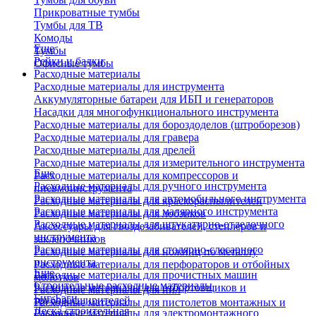
Прикроватные тумбы
Тумбы для ТВ
Комоды
Еще
Тумбы
Рейки и балки
Офисные тумбы
Расходные материалы
Расходные материалы для инструмента
Аккумуляторные батареи для ИБП и генераторов
Насадки для многофункционального инструмента
Расходные материалы для бороздоделов (штроборезов)
Расходные материалы для гравера
Расходные материалы для дрелей
Расходные материалы для измерительного инструмента
Еще
Расходные материалы для компрессоров и
Расходные материалы для ручного инструмента
пневмоинструмента
Расходные материалы для автомобильного инструмента
Расходные материалы для краскораспылителей
Расходные материалы для малярного инструмента
Расходные материалы для лобзиков
Расходные материалы для штукатурно-отделочного
Аксессуары для гвоздезабивателей, степлеров и
инструмента
заклепочников
Расходные материалы для столярно-слесарного
Расходные материалы для ножниц по металлу
инструмента
Расходные материалы для перфораторов и отбойных
Еще
Расходные материалы для прочистных машин
молотков
Строительные расходные материалы
Расходные материалы для отбортовщиков и
Расходные материалы для пил
Биг-Бэги
труборасширителей
Расходные материалы для пистолетов монтажных и
Леска строительная
Расходные материалы для электромонтажного
клеевых