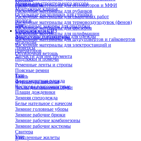
Мешки для строительного мусора
инструмента
Расходные материалы для реноваторов и МФИ
Монтажные клинья
Расходные материалы для рубанков
Остальные расходники для стройки
Расходные материалы для сварочных работ
Пологи
Расходные материалы для термовоздуходувок (фенов)
Еще
Пружинные зажимы для опалубки
Расходные материалы для фрезеров
Спецодежда и СИЗ
Укрывная пленка
Расходные материалы для шлифмашин
Аксессуары и материалы для одежды
Фиксаторы для арматуры
Расходные материалы для шуруповертов и гайковертов
Ледоходы
Расходные материалы для электростанций и
Люверсы
генераторов
Обтирочная ветошь
Запчасти для инструмента
Подтяжки и помочи
Ременные ленты и стропы
Поясные ремни
Еще
Ткань
Влагозащитная одежда
Фурнитура швейная
Костюмы влагозащитные
Чехлы для хранения обуви
Плащи дождевики
Зимняя спецодежда
Белье нательное с начесом
Зимние головные уборы
Зимние рабочие брюки
Зимние рабочие комбинезоны
Зимние рабочие костюмы
Свитера
Еще
Утепленные жилеты