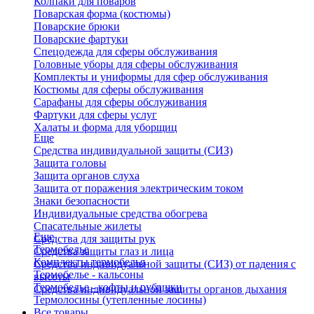
Колпаки для поваров
Поварская форма (костюмы)
Поварские брюки
Поварские фартуки
Спецодежда для сферы обслуживания
Головные уборы для сферы обслуживания
Комплекты и униформы для сфер обслуживания
Костюмы для сферы обслуживания
Сарафаны для сферы обслуживания
Фартуки для сферы услуг
Халаты и форма для уборщиц
Еще
Средства индивидуальной защиты (СИЗ)
Защита головы
Защита органов слуха
Защита от поражения электрическим током
Знаки безопасности
Индивидуальные средства обогрева
Спасательные жилеты
Еще
Средства для защиты рук
Термобелье
Средства защиты глаз и лица
Комплекты термобелья
Средства индивидуальной защиты (СИЗ) от падения с
Термобелье - кальсоны
высоты
Термобелье - кофты и рубашки
Средства индивидуальной защиты органов дыхания
Термолосины (утепленные лосины)
Все товары