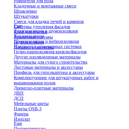
Ровнители для пола
Кладочные и монтажные смеси
Шпаклевки
Штукатурки
Смеси для кладки печей и каминов
Еще
Системы утепления фасадов
Теплоизоляция и шумоизоляция
Клей для плитки
Теплоизоляция
Ремонтные составы
Шумоизоляция и виброизоляция
Гидроизоляция
Изоляция в инженерных системах
Добавки в растворы
Гидро-пароизоляция кровли/фасадов
Другие изоляционные материалы
Материалы для сухого строительства
Листовые материалы и аксессуары
Профиль для гипсокартона и аксессуары
Комплектующие для штукатурных работ и
выравнивания полов
Древесно-плитные материалы
ДВП
ДСП
Мебельные щиты
Плиты OSB-3
Фанера
Изоплат
Еще
Пиломатериалы