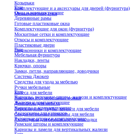
Козырьки
Еще
Комплектующие и а аксессуары для дверей (фурнитура)
Окна и комплектующие
Межкомнатные арки
Деревянные рамы
Готовые пластиковые окна
Комплектующие для окон (фурнитура)
Москитные сетки и комплектующие
Откосы и комплектующие
Пластиковые двери
Еще
Подоконники и комплектующие
Мебельная фурнитура
Накладки, ленты
Крючки, опоры
Замки, петли, направляющие, доводчики
Система Джокер
Средства для ухода за мебелью
Ручки мебельные
Еще
Колеса для мебели
Карнизы, рулонные шторы, жалюзи и комплектующие
Накладки под мебельные ножки
Жалюзи и комплектующие
Демпферы для мебели
Карнизы и комплектующие
Перекладины, трубы, штанги для мебели
Аксессуары для карнизов
Соединительные элементы для мебели
Рулонные шторы и комплекующие
Аксессуары для безопасности, накладки
Римские шторы и комплекующие
Карнизы и ламели для вертикальных жалюзи
Еще