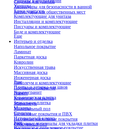
Унитазы и инсталляции
Сиденья для унитаза
Унитазы
Аксессуары для безопасности в ванной
Бачки унитазов
Аксессуары для общественных мест
Комплектующие для унитаза
Инсталляции и комплектующие
Писсуары и комплектующие
Биде и комплектующие
Еще
Интерьер и отделка
Напольное покрытие
Ламинат
Паркетная доска
Ковролин
Искусственная трава
Массивная доска
Инженерная доска
Еще
Линолеум и комплектующие
Плитка и затирка для швов
Пробковое покрытие
Керамогранит
Паркет
Керамическая плитка
Ковровые покрытия
Зеркальная плитка
Мармолеум
Мозаика
Минеральный пол
Ступени
Виниловые покрытия и ПВХ
Натуральный камень
Наливные напольные покрытия
Еще
Расходные материалы для укладки плитки
Стеклянный пол
Настенное и потолочное покрытие
Затирки для швов плитки