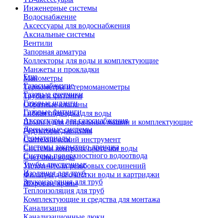
Инженерные системы
Водоснабжение
Аксессуары для водоснабжения
Аксиальные системы
Вентили
Запорная арматура
Коллекторы для воды и комплектующие
Манжеты и прокладки
Еще
Манометры
Газоснабжение
Термометры и термоманометры
Газовые счетчики
Трубы и фитинги
Газовые шланги
Обратные клапаны
Газовые фитинги
Гибкая подводка для воды
Аксессуары для газоснабжения
Шланги для стиральных машин и комплектующие
Дренажные системы
Редукторы давления
Геоматериалы
Сантехнический инструмент
Системы закрытого дренажа
Системы контроля протечки воды
Система поверхностного водоотвода
Счетчики воды
Трубы двустенные
Уплотнители резьбовых соединений
Изоляция для труб
Фильтры для очистки воды и картриджи
Звукоизоляция для труб
Шаровые краны
Теплоизоляция для труб
Комплектующие и средства для монтажа
Канализация
Канализационные люки