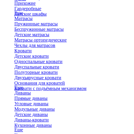
Прихожие
Гардеробные
Еще
Детские шкафы
Матрасы
Пружинные матрасы
Беспружинные матрасы
Детские матрасы
Матрасы ортопедические
Чехлы для матрасов
Кровати
Детские кровати
Односпальные кровати
Двуспальные кровати
Полуторные кровати
Двухъярусные кровати
Основания для кроватей
Еще
Кровати с подъёмным механизмом
Диваны
Прямые диваны
Угловые диваны
Модульные диваны
Детские диваны
Диваны-кровати
Кухонные диваны
Еще