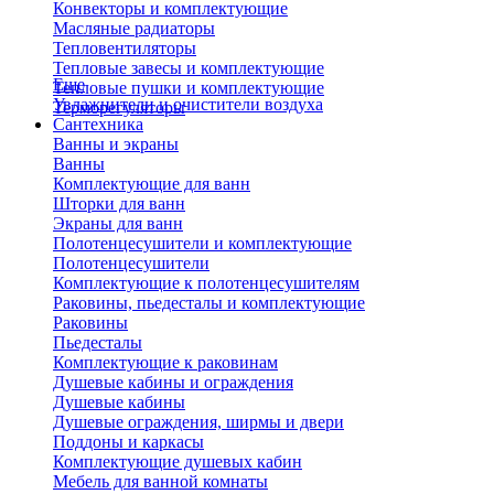
Конвекторы и комплектующие
Масляные радиаторы
Тепловентиляторы
Тепловые завесы и комплектующие
Еще
Тепловые пушки и комплектующие
Увлажнители и очистители воздуха
Терморегуляторы
Сантехника
Ванны и экраны
Ванны
Комплектующие для ванн
Шторки для ванн
Экраны для ванн
Полотенцесушители и комплектующие
Полотенцесушители
Комплектующие к полотенцесушителям
Раковины, пьедесталы и комплектующие
Раковины
Пьедесталы
Комплектующие к раковинам
Душевые кабины и ограждения
Душевые кабины
Душевые ограждения, ширмы и двери
Поддоны и каркасы
Комплектующие душевых кабин
Мебель для ванной комнаты