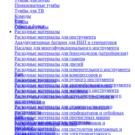
Прикроватные тумбы
Тумбы для ТВ
Комоды
Еще
Тумбы
Рейки и балки
Офисные тумбы
Расходные материалы
Расходные материалы для инструмента
Аккумуляторные батареи для ИБП и генераторов
Насадки для многофункционального инструмента
Расходные материалы для бороздоделов (штроборезов)
Расходные материалы для гравера
Расходные материалы для дрелей
Расходные материалы для измерительного инструмента
Еще
Расходные материалы для компрессоров и
Расходные материалы для ручного инструмента
пневмоинструмента
Расходные материалы для автомобильного инструмента
Расходные материалы для краскораспылителей
Расходные материалы для малярного инструмента
Расходные материалы для лобзиков
Расходные материалы для штукатурно-отделочного
Аксессуары для гвоздезабивателей, степлеров и
инструмента
заклепочников
Расходные материалы для столярно-слесарного
Расходные материалы для ножниц по металлу
инструмента
Расходные материалы для перфораторов и отбойных
Еще
Расходные материалы для прочистных машин
молотков
Строительные расходные материалы
Расходные материалы для отбортовщиков и
Расходные материалы для пил
Биг-Бэги
труборасширителей
Расходные материалы для пистолетов монтажных и
Леска строительная
Расходные материалы для электромонтажного
клеевых