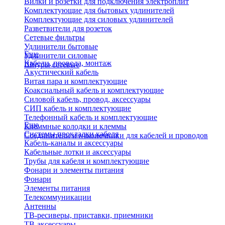
Вилки и розетки для подключения электроплит
Комплектующие для бытовых удлинителей
Комплектующие для силовых удлинителей
Разветвители для розеток
Сетевые фильтры
Удлинители бытовые
Еще
Удлинители силовые
Кабели, провода, монтаж
Шнуры сетевые
Акустический кабель
Витая пара и комплектующие
Коаксиальный кабель и комплектующие
Силовой кабель, провод, аксессуары
СИП кабель и комплектующие
Телефонный кабель и комплектующие
Еще
Клеммные колодки и клеммы
Системы прокладки кабеля
Соединители и наконечники для кабелей и проводов
Кабель-каналы и аксессуары
Кабельные лотки и аксессуары
Трубы для кабеля и комплектующие
Фонари и элементы питания
Фонари
Элементы питания
Телекоммуникации
Антенны
ТВ-ресиверы, приставки, приемники
ТВ-аксессуары