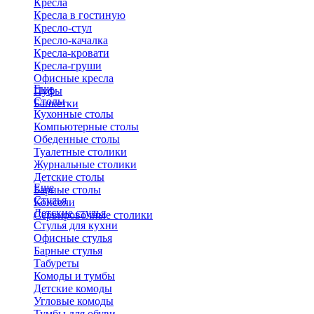
Кресла
Кресла в гостиную
Кресло-стул
Кресло-качалка
Кресла-кровати
Кресла-груши
Офисные кресла
Еще
Пуфы
Столы
Банкетки
Кухонные столы
Компьютерные столы
Обеденные столы
Туалетные столики
Журнальные столики
​Детские столы
Еще
Барные столы
Стулья
Консоли
Детские стулья
Сервировочные столики
Стулья для кухни
Офисные стулья
Барные стулья
Табуреты
Комоды и тумбы
Детские комоды
Угловые комоды
Тумбы для обуви