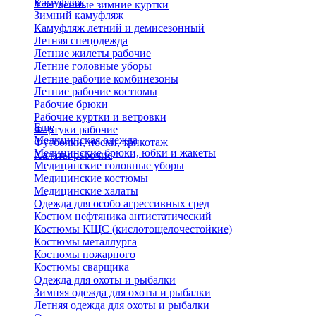
Камуфляж
Утепленные зимние куртки
Зимний камуфляж
Камуфляж летний и демисезонный
Летняя спецодежда
Летние жилеты рабочие
Летние головные уборы
Летние рабочие комбинезоны
Летние рабочие костюмы
Рабочие брюки
Рабочие куртки и ветровки
Еще
Фартуки рабочие
Медицинская одежда
Футболки, носки, трикотаж
Медицинские брюки, юбки и жакеты
Халаты рабочие
Медицинские головные уборы
Медицинские костюмы
Медицинские халаты
Одежда для особо агрессивных сред
Костюм нефтяника антистатический
Костюмы КЩС (кислотощелочестойкие)
Костюмы металлурга
Костюмы пожарного
Костюмы сварщика
Одежда для охоты и рыбалки
Зимняя одежда для охоты и рыбалки
Летняя одежда для охоты и рыбалки