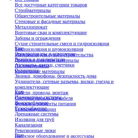
Все доступные категории товаров
Стройматериалы
Общестроительные материалы
Стеновые и фасадные материалы
Металлопрокат
Винтовые сваи и комплектующие
Заборы и ограждения
Сухие строительные смеси и гидроизоляция
Еще
Теплоизоляция и шумоизоляция
Электротовары и освещение
Материалы для сухого строительства
Розетки и выключатели
Древесно-плитные материалы
Автоматы, щитки, счетчики
Пиломатериалы
Освещение
Кровельные материалы
Звонки, домофоны, безопасность дома
Удлинители, сетевые разъемы, вилки, гнезда и
комплектующие
Еще
Кабели, провода, монтаж
Инженерные системы
Системы прокладки кабеля
Водоснабжение
Фонари и элементы питания
Газоснабжение
Телекоммуникации
Дренажные системы
Изоляция для труб
Канализация
Ревизионные люки
Еще
Насосное оборудование и аксессуары