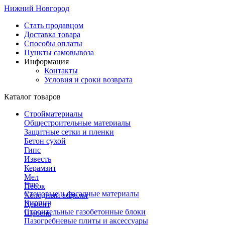
Нижний Новгород
Стать продавцом
Доставка товара
Способы оплаты
Пункты самовывоза
Информация
Контакты
Условия и сроки возврата
Каталог товаров
Стройматериалы
Общестроительные материалы
Защитные сетки и пленки
Бетон сухой
Гипс
Известь
Керамзит
Мел
Еще
Песок
Стеновые и фасадные материалы
Холодный асфальт
Кирпич
Цемент
Строительные газобетонные блоки
Щебень
Пазогребневые плиты и аксессуары