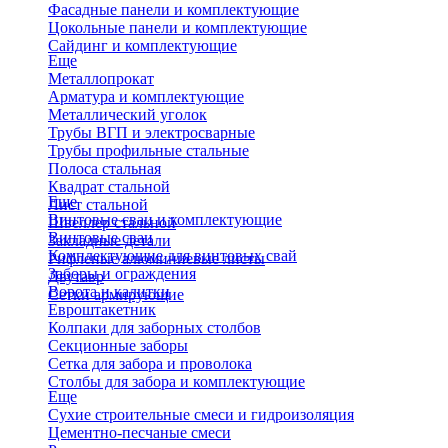
Фасадные панели и комплектующие
Цокольные панели и комплектующие
Сайдинг и комплектующие
Еще
Металлопрокат
Арматура и комплектующие
Металлический уголок
Трубы ВГП и электросварные
Трубы профильные стальные
Полоса стальная
Квадрат стальной
Еще
Лист стальной
Винтовые сваи и комплектующие
Швеллер стальной
Винтовые сваи
Закладные детали
Комплектующие для винтовых свай
Рифленые алюминиевые листы
Заборы и ограждения
Двутавр
Ворота и калитки
Сетки армирующие
Евроштакетник
Колпаки для заборных столбов
Секционные заборы
Сетка для забора и проволока
Столбы для забора и комплектующие
Еще
Сухие строительные смеси и гидроизоляция
Цементно-песчаные смеси