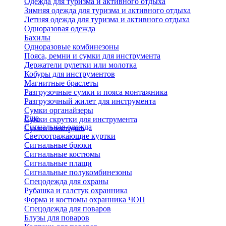
Одежда для туризма и активного отдыха
Зимняя одежда для туризма и активного отдыха
Летняя одежда для туризма и активного отдыха
Одноразовая одежда
Бахилы
Одноразовые комбинезоны
Пояса, ремни и сумки для инструмента
Держатели рулетки или молотка
Кобуры для инструментов
Магнитные браслеты
Разгрузочные сумки и пояса монтажника
Разгрузочный жилет для инструмента
Сумки органайзеры
Еще
Сумки скрутки для инструмента
Сигнальная одежда
Сумки электрика
Светоотражающие куртки
Сигнальные брюки
Сигнальные костюмы
Сигнальные плащи
Сигнальные полукомбинезоны
Спецодежда для охраны
Рубашка и галстук охранника
Форма и костюмы охранника ЧОП
Спецодежда для поваров
Блузы для поваров