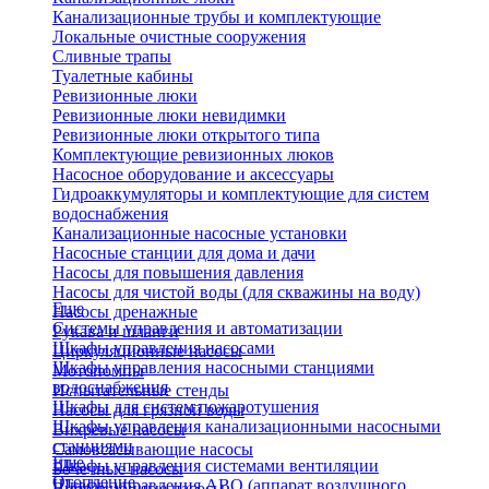
Канализационные трубы и комплектующие
Локальные очистные сооружения
Сливные трапы
Туалетные кабины
Ревизионные люки
Ревизионные люки невидимки
Ревизионные люки открытого типа
Комплектующие ревизионных люков
Насосное оборудование и аксессуары
Гидроаккумуляторы и комплектующие для систем
водоснабжения
Канализационные насосные установки
Насосные станции для дома и дачи
Насосы для повышения давления
Насосы для чистой воды (для скважины на воду)
Еще
Насосы дренажные
Системы управления и автоматизации
Рукава и шланги
Шкафы управления насосами
Циркуляционные насосы
Шкафы управления насосными станциями
Мотопомпы
водоснабжения
Испытательные стенды
Шкафы для систем пожаротушения
Насосы для грязной воды
Шкафы управления канализационными насосными
Вихревые насосы
станциями
Самовсасывающие насосы
Еще
Шкафы управления системами вентиляции
Бочечные насосы
Отопление
Шкафы управления АВО (аппарат воздушного
Вибрационные насосы