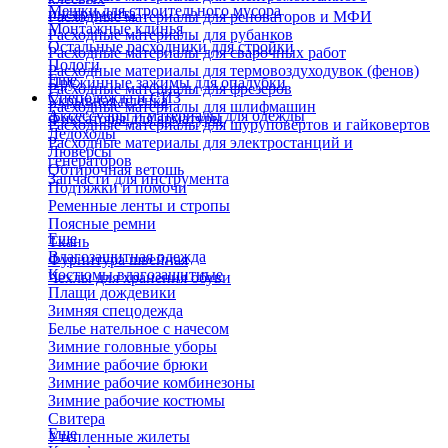
Мешки для строительного мусора
инструмента
Расходные материалы для реноваторов и МФИ
Монтажные клинья
Расходные материалы для рубанков
Остальные расходники для стройки
Расходные материалы для сварочных работ
Пологи
Расходные материалы для термовоздуходувок (фенов)
Еще
Пружинные зажимы для опалубки
Расходные материалы для фрезеров
Спецодежда и СИЗ
Укрывная пленка
Расходные материалы для шлифмашин
Аксессуары и материалы для одежды
Фиксаторы для арматуры
Расходные материалы для шуруповертов и гайковертов
Ледоходы
Расходные материалы для электростанций и
Люверсы
генераторов
Обтирочная ветошь
Запчасти для инструмента
Подтяжки и помочи
Ременные ленты и стропы
Поясные ремни
Еще
Ткань
Влагозащитная одежда
Фурнитура швейная
Костюмы влагозащитные
Чехлы для хранения обуви
Плащи дождевики
Зимняя спецодежда
Белье нательное с начесом
Зимние головные уборы
Зимние рабочие брюки
Зимние рабочие комбинезоны
Зимние рабочие костюмы
Свитера
Еще
Утепленные жилеты