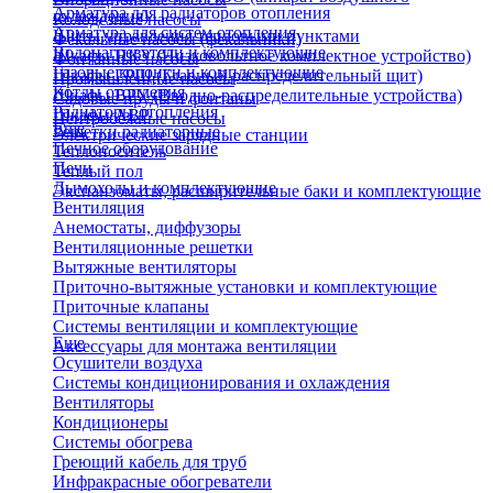
Арматура для радиаторов отопления
охлаждения)
Колодезные насосы
Арматура для систем отопления
Щиты управления тепловыми пунктами
Фекальные насосы (фекальники)
Водонагреватели и комплектующие
Шкафы НКУ (Низковольтное комплектное устройство)
Фонтанные насосы
Газовые колонки и комплектующие
Шкафы ГРЩ (Главный распределительный щит)
Промышленные насосы
Котлы отопления
Шкафы ВРУ (Вводно-распределительные устройства)
Садовые пруды и фонтаны
Радиаторы отопления
Шкафы АВР
Центробежные насосы
Еще
Решетки радиаторные
Электрические зарядные станции
Печное оборудование
Теплоноситель
Печи
Теплый пол
Дымоходы и комплектующие
Экспанзоматы, расширительные баки и комплектующие
Вентиляция
Анемостаты, диффузоры
Вентиляционные решетки
Вытяжные вентиляторы
Приточно-вытяжные установки и комплектующие
Приточные клапаны
Системы вентиляции и комплектующие
Еще
Аксессуары для монтажа вентиляции
Осушители воздуха
Системы кондиционирования и охлаждения
Вентиляторы
Кондиционеры
Системы обогрева
Греющий кабель для труб
Инфракрасные обогреватели