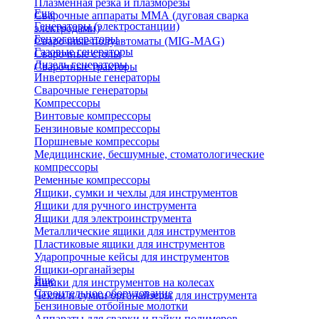
Плазменная резка и плазморезы
Еще
Сварочные аппараты ММА (дуговая сварка
Генераторы (электростанции)
электродами)
Бензогенераторы
Сварочные полуавтоматы (MIG-MAG)
Газовые генераторы
Сварочные столы
Дизель генераторы
Сварочные тракторы
Инверторные генераторы
Сварочные генераторы
Компрессоры
Винтовые компрессоры
Бензиновые компрессоры
Поршневые компрессоры
Медицинские, бесшумные, стоматологические
компрессоры
Ременные компрессоры
Ящики, сумки и чехлы для инструментов
Ящики для ручного инструмента
Ящики для электроинструмента
Металлические ящики для инструментов
Пластиковые ящики для инструментов
Ударопрочные кейсы для инструментов
Ящики-органайзеры
Еще
Ящики для инструментов на колесах
Строительное оборудование
Чехлы и сумки органайзеры для инструмента
Бензиновые отбойные молотки
Аппараты для сварки и пайки полимеров