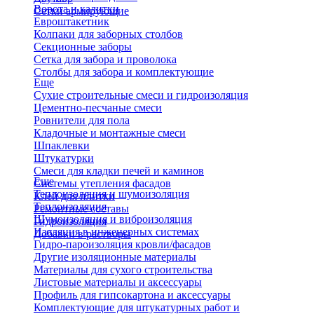
Ворота и калитки
Сетки армирующие
Евроштакетник
Колпаки для заборных столбов
Секционные заборы
Сетка для забора и проволока
Столбы для забора и комплектующие
Еще
Сухие строительные смеси и гидроизоляция
Цементно-песчаные смеси
Ровнители для пола
Кладочные и монтажные смеси
Шпаклевки
Штукатурки
Смеси для кладки печей и каминов
Еще
Системы утепления фасадов
Теплоизоляция и шумоизоляция
Клей для плитки
Теплоизоляция
Ремонтные составы
Шумоизоляция и виброизоляция
Гидроизоляция
Изоляция в инженерных системах
Добавки в растворы
Гидро-пароизоляция кровли/фасадов
Другие изоляционные материалы
Материалы для сухого строительства
Листовые материалы и аксессуары
Профиль для гипсокартона и аксессуары
Комплектующие для штукатурных работ и