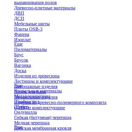
выравнивания полов
Древесно-плитные материалы
ДВП
ДСП
Мебельные щиты
Плиты OSB-3
Фанера
Изоплат
Еще
Пиломатериалы
Брус
Брусок
Вагонка
Доска
Изделия из древесины
Лестницы и комплектующие
Еще
Погонажные изделия
Кровельные материалы
Полок для бани
Металлочерепица
Профильные изделия
Профнастил
Изделия из древесно-полимерного композита
Шифер
(ДПК) и комплектующие
Ондувилла
Гибкая (битумная) черепица
Медная черепица
Еще
Плоская мембранная кровля