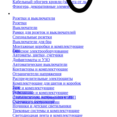
Кабельный обогрев кровли (защита от льда)
Флюгера, декоративные элементы
Розетки и выключатели
Розетки
Выключатели
Рамки для розеток и выключателей
Специальные розетки
Выключатели для бра
Монтажные коробки и комплектующие
Еще
Офисное электрооборудование
Автоматы, щитки, счетчики
Дифавтоматы и УЗО
Автоматические выключатели
Контакторы и комплектующие
Ограничители напряжения
Распределительные электрощиты
Комплектующие для щитов и коробок
Еще
Реле и комплектующие
Освещение
Рубильники и комплектующие
Электрические лампы освещения
Стабилизаторы напряжения и ИБП
Освещение помещений
Счетчики электроэнергии
Ночники и детские светильники
Трековые системы и комплектующие
Светодиодная лента и комплектующие