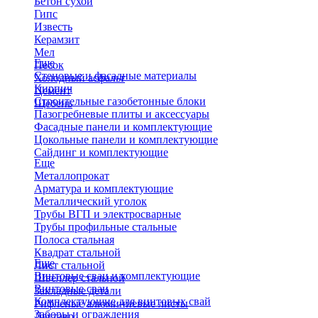
Бетон сухой
Гипс
Известь
Керамзит
Мел
Еще
Песок
Стеновые и фасадные материалы
Холодный асфальт
Кирпич
Цемент
Строительные газобетонные блоки
Щебень
Пазогребневые плиты и аксессуары
Фасадные панели и комплектующие
Цокольные панели и комплектующие
Сайдинг и комплектующие
Еще
Металлопрокат
Арматура и комплектующие
Металлический уголок
Трубы ВГП и электросварные
Трубы профильные стальные
Полоса стальная
Квадрат стальной
Еще
Лист стальной
Винтовые сваи и комплектующие
Швеллер стальной
Винтовые сваи
Закладные детали
Комплектующие для винтовых свай
Рифленые алюминиевые листы
Заборы и ограждения
Двутавр