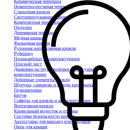
Керамическая черепица
Цементно-песчаная черепица
Сланцевая кровля
Светопропускающая кровля
Композитная черепица
Ондулин
Деревянная черепица
Медная шашка
Фальцевая кровля
Рулонная наплавляемая кровля
Рубероид
Поликарбонат и комплектующие
Плоский лист
Дымники на трубу, колпаки, аксессуары и
комплектующие
Доборные элементы кровли
Шурупы, саморезы и гвозди кровельные
Гидрошпонки
Битум
Софиты для кровли и комплектующие
Вентиляция кровли
Кровельный водосток и отливы
Системы безопасности кровли
Аксессуары для мансард или чердаков
Окна для крыши