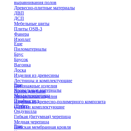
выравнивания полов
Древесно-плитные материалы
ДВП
ДСП
Мебельные щиты
Плиты OSB-3
Фанера
Изоплат
Еще
Пиломатериалы
Брус
Брусок
Вагонка
Доска
Изделия из древесины
Лестницы и комплектующие
Еще
Погонажные изделия
Кровельные материалы
Полок для бани
Металлочерепица
Профильные изделия
Профнастил
Изделия из древесно-полимерного композита
Шифер
(ДПК) и комплектующие
Ондувилла
Гибкая (битумная) черепица
Медная черепица
Еще
Плоская мембранная кровля