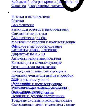
Кабельный обогрев кровли (защита от льда)
Флюгера, декоративные элементы
Розетки и выключатели
Розетки
Выключатели
Рамки для розеток и выключателей
Специальные розетки
Выключатели для бра
Монтажные коробки и комплектующие
Еще
Офисное электрооборудование
Автоматы, щитки, счетчики
Дифавтоматы и УЗО
Автоматические выключатели
Контакторы и комплектующие
Ограничители напряжения
Распределительные электрощиты
Комплектующие для щитов и коробок
Еще
Реле и комплектующие
Освещение
Рубильники и комплектующие
Электрические лампы освещения
Стабилизаторы напряжения и ИБП
Освещение помещений
Счетчики электроэнергии
Ночники и детские светильники
Трековые системы и комплектующие
Светодиодная лента и комплектующие