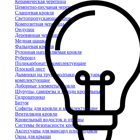
Керамическая черепица
Цементно-песчаная черепица
Сланцевая кровля
Светопропускающая кровля
Композитная черепица
Ондулин
Деревянная черепица
Медная шашка
Фальцевая кровля
Рулонная наплавляемая кровля
Рубероид
Поликарбонат и комплектующие
Плоский лист
Дымники на трубу, колпаки, аксессуары и
комплектующие
Доборные элементы кровли
Шурупы, саморезы и гвозди кровельные
Гидрошпонки
Битум
Софиты для кровли и комплектующие
Вентиляция кровли
Кровельный водосток и отливы
Системы безопасности кровли
Аксессуары для мансард или чердаков
Окна для крыши