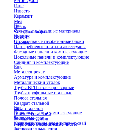
Бетон сухой
Гипс
Известь
Керамзит
Мел
Еще
Песок
Стеновые и фасадные материалы
Холодный асфальт
Кирпич
Цемент
Строительные газобетонные блоки
Щебень
Пазогребневые плиты и аксессуары
Фасадные панели и комплектующие
Цокольные панели и комплектующие
Сайдинг и комплектующие
Еще
Металлопрокат
Арматура и комплектующие
Металлический уголок
Трубы ВГП и электросварные
Трубы профильные стальные
Полоса стальная
Квадрат стальной
Еще
Лист стальной
Винтовые сваи и комплектующие
Швеллер стальной
Винтовые сваи
Закладные детали
Комплектующие для винтовых свай
Рифленые алюминиевые листы
Заборы и ограждения
Двутавр