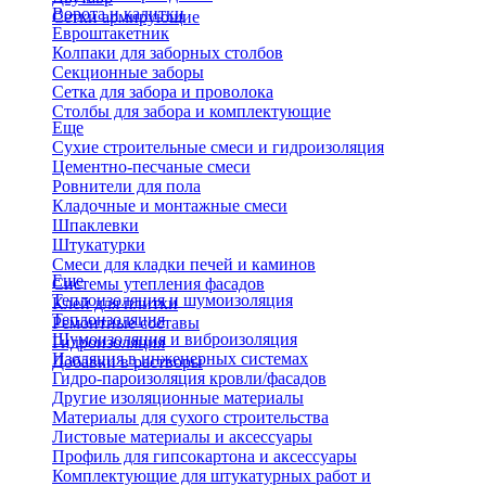
Ворота и калитки
Сетки армирующие
Евроштакетник
Колпаки для заборных столбов
Секционные заборы
Сетка для забора и проволока
Столбы для забора и комплектующие
Еще
Сухие строительные смеси и гидроизоляция
Цементно-песчаные смеси
Ровнители для пола
Кладочные и монтажные смеси
Шпаклевки
Штукатурки
Смеси для кладки печей и каминов
Еще
Системы утепления фасадов
Теплоизоляция и шумоизоляция
Клей для плитки
Теплоизоляция
Ремонтные составы
Шумоизоляция и виброизоляция
Гидроизоляция
Изоляция в инженерных системах
Добавки в растворы
Гидро-пароизоляция кровли/фасадов
Другие изоляционные материалы
Материалы для сухого строительства
Листовые материалы и аксессуары
Профиль для гипсокартона и аксессуары
Комплектующие для штукатурных работ и