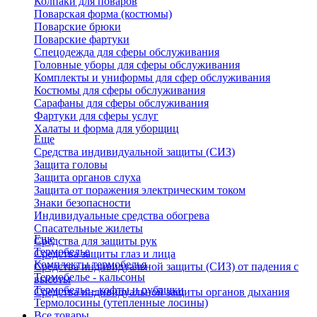
Колпаки для поваров
Поварская форма (костюмы)
Поварские брюки
Поварские фартуки
Спецодежда для сферы обслуживания
Головные уборы для сферы обслуживания
Комплекты и униформы для сфер обслуживания
Костюмы для сферы обслуживания
Сарафаны для сферы обслуживания
Фартуки для сферы услуг
Халаты и форма для уборщиц
Еще
Средства индивидуальной защиты (СИЗ)
Защита головы
Защита органов слуха
Защита от поражения электрическим током
Знаки безопасности
Индивидуальные средства обогрева
Спасательные жилеты
Еще
Средства для защиты рук
Термобелье
Средства защиты глаз и лица
Комплекты термобелья
Средства индивидуальной защиты (СИЗ) от падения с
Термобелье - кальсоны
высоты
Термобелье - кофты и рубашки
Средства индивидуальной защиты органов дыхания
Термолосины (утепленные лосины)
Все товары