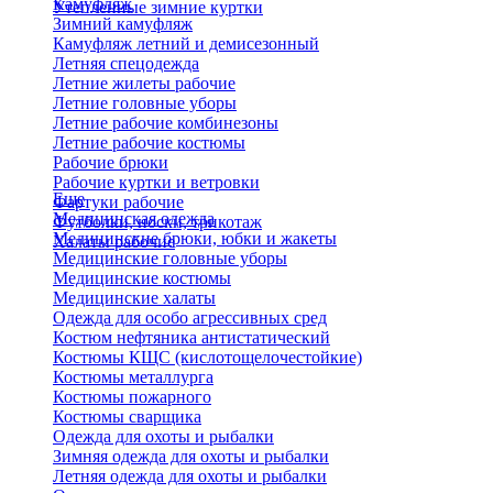
Камуфляж
Утепленные зимние куртки
Зимний камуфляж
Камуфляж летний и демисезонный
Летняя спецодежда
Летние жилеты рабочие
Летние головные уборы
Летние рабочие комбинезоны
Летние рабочие костюмы
Рабочие брюки
Рабочие куртки и ветровки
Еще
Фартуки рабочие
Медицинская одежда
Футболки, носки, трикотаж
Медицинские брюки, юбки и жакеты
Халаты рабочие
Медицинские головные уборы
Медицинские костюмы
Медицинские халаты
Одежда для особо агрессивных сред
Костюм нефтяника антистатический
Костюмы КЩС (кислотощелочестойкие)
Костюмы металлурга
Костюмы пожарного
Костюмы сварщика
Одежда для охоты и рыбалки
Зимняя одежда для охоты и рыбалки
Летняя одежда для охоты и рыбалки