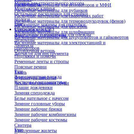
Мешки для строительного мусора
инструмента
Расходные материалы для реноваторов и МФИ
Монтажные клинья
Расходные материалы для рубанков
Остальные расходники для стройки
Расходные материалы для сварочных работ
Пологи
Расходные материалы для термовоздуходувок (фенов)
Еще
Пружинные зажимы для опалубки
Расходные материалы для фрезеров
Спецодежда и СИЗ
Укрывная пленка
Расходные материалы для шлифмашин
Аксессуары и материалы для одежды
Фиксаторы для арматуры
Расходные материалы для шуруповертов и гайковертов
Ледоходы
Расходные материалы для электростанций и
Люверсы
генераторов
Обтирочная ветошь
Запчасти для инструмента
Подтяжки и помочи
Ременные ленты и стропы
Поясные ремни
Еще
Ткань
Влагозащитная одежда
Фурнитура швейная
Костюмы влагозащитные
Чехлы для хранения обуви
Плащи дождевики
Зимняя спецодежда
Белье нательное с начесом
Зимние головные уборы
Зимние рабочие брюки
Зимние рабочие комбинезоны
Зимние рабочие костюмы
Свитера
Еще
Утепленные жилеты