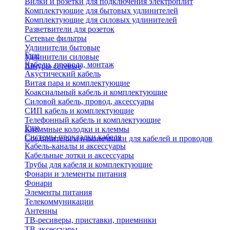
Вилки и розетки для подключения электроплит
Комплектующие для бытовых удлинителей
Комплектующие для силовых удлинителей
Разветвители для розеток
Сетевые фильтры
Удлинители бытовые
Еще
Удлинители силовые
Кабели, провода, монтаж
Шнуры сетевые
Акустический кабель
Витая пара и комплектующие
Коаксиальный кабель и комплектующие
Силовой кабель, провод, аксессуары
СИП кабель и комплектующие
Телефонный кабель и комплектующие
Еще
Клеммные колодки и клеммы
Системы прокладки кабеля
Соединители и наконечники для кабелей и проводов
Кабель-каналы и аксессуары
Кабельные лотки и аксессуары
Трубы для кабеля и комплектующие
Фонари и элементы питания
Фонари
Элементы питания
Телекоммуникации
Антенны
ТВ-ресиверы, приставки, приемники
ТВ-аксессуары