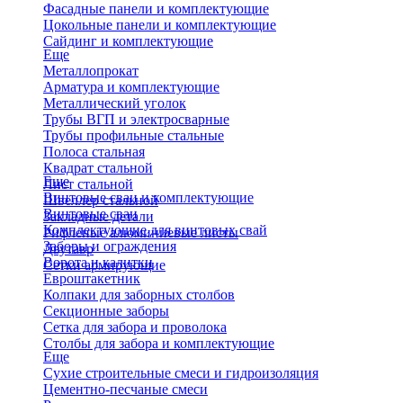
Фасадные панели и комплектующие
Цокольные панели и комплектующие
Сайдинг и комплектующие
Еще
Металлопрокат
Арматура и комплектующие
Металлический уголок
Трубы ВГП и электросварные
Трубы профильные стальные
Полоса стальная
Квадрат стальной
Еще
Лист стальной
Винтовые сваи и комплектующие
Швеллер стальной
Винтовые сваи
Закладные детали
Комплектующие для винтовых свай
Рифленые алюминиевые листы
Заборы и ограждения
Двутавр
Ворота и калитки
Сетки армирующие
Евроштакетник
Колпаки для заборных столбов
Секционные заборы
Сетка для забора и проволока
Столбы для забора и комплектующие
Еще
Сухие строительные смеси и гидроизоляция
Цементно-песчаные смеси