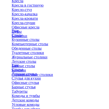
Кресла
Кресла в гостиную
Кресло-стул
Кресло-качалка
Кресла-кровати
Кресла-груши
Офисные кресла
Еще
Пуфы
Столы
Банкетки
Кухонные столы
Компьютерные столы
Обеденные столы
Туалетные столики
Журнальные столики
​Детские столы
Еще
Барные столы
Стулья
Консоли
Детские стулья
Сервировочные столики
Стулья для кухни
Офисные стулья
Барные стулья
Табуреты
Комоды и тумбы
Детские комоды
Угловые комоды
Тумбы для обуви