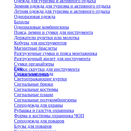
Одежда для туризма и активного отдыха
Зимняя одежда для туризма и активного отдыха
Летняя одежда для туризма и активного отдыха
Одноразовая одежда
Бахилы
Одноразовые комбинезоны
Пояса, ремни и сумки для инструмента
Держатели рулетки или молотка
Кобуры для инструментов
Магнитные браслеты
Разгрузочные сумки и пояса монтажника
Разгрузочный жилет для инструмента
Сумки органайзеры
Еще
Сумки скрутки для инструмента
Сигнальная одежда
Сумки электрика
Светоотражающие куртки
Сигнальные брюки
Сигнальные костюмы
Сигнальные плащи
Сигнальные полукомбинезоны
Спецодежда для охраны
Рубашка и галстук охранника
Форма и костюмы охранника ЧОП
Спецодежда для поваров
Блузы для поваров