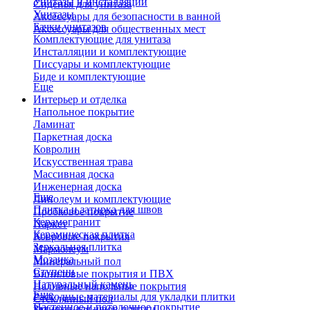
Унитазы и инсталляции
Сиденья для унитаза
Унитазы
Аксессуары для безопасности в ванной
Бачки унитазов
Аксессуары для общественных мест
Комплектующие для унитаза
Инсталляции и комплектующие
Писсуары и комплектующие
Биде и комплектующие
Еще
Интерьер и отделка
Напольное покрытие
Ламинат
Паркетная доска
Ковролин
Искусственная трава
Массивная доска
Инженерная доска
Еще
Линолеум и комплектующие
Плитка и затирка для швов
Пробковое покрытие
Керамогранит
Паркет
Керамическая плитка
Ковровые покрытия
Зеркальная плитка
Мармолеум
Мозаика
Минеральный пол
Ступени
Виниловые покрытия и ПВХ
Натуральный камень
Наливные напольные покрытия
Еще
Расходные материалы для укладки плитки
Стеклянный пол
Настенное и потолочное покрытие
Затирки для швов плитки