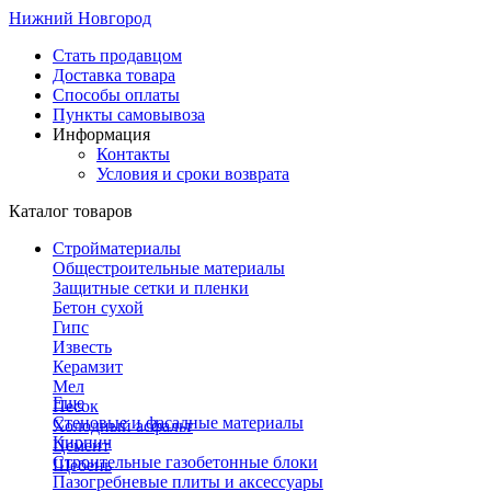
Нижний Новгород
Стать продавцом
Доставка товара
Способы оплаты
Пункты самовывоза
Информация
Контакты
Условия и сроки возврата
Каталог товаров
Стройматериалы
Общестроительные материалы
Защитные сетки и пленки
Бетон сухой
Гипс
Известь
Керамзит
Мел
Еще
Песок
Стеновые и фасадные материалы
Холодный асфальт
Кирпич
Цемент
Строительные газобетонные блоки
Щебень
Пазогребневые плиты и аксессуары