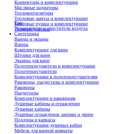
Конвекторы и комплектующие
Масляные радиаторы
Тепловентиляторы
Тепловые завесы и комплектующие
Еще
Тепловые пушки и комплектующие
Увлажнители и очистители воздуха
Терморегуляторы
Сантехника
Ванны и экраны
Ванны
Комплектующие для ванн
Шторки для ванн
Экраны для ванн
Полотенцесушители и комплектующие
Полотенцесушители
Комплектующие к полотенцесушителям
Раковины, пьедесталы и комплектующие
Раковины
Пьедесталы
Комплектующие к раковинам
Душевые кабины и ограждения
Душевые кабины
Душевые ограждения, ширмы и двери
Поддоны и каркасы
Комплектующие душевых кабин
Мебель для ванной комнаты