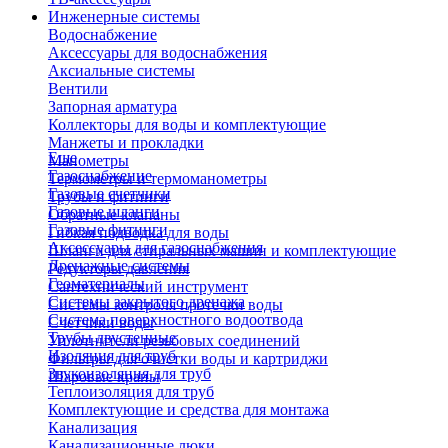
Инженерные системы
Водоснабжение
Аксессуары для водоснабжения
Аксиальные системы
Вентили
Запорная арматура
Коллекторы для воды и комплектующие
Манжеты и прокладки
Еще
Манометры
Газоснабжение
Термометры и термоманометры
Газовые счетчики
Трубы и фитинги
Газовые шланги
Обратные клапаны
Газовые фитинги
Гибкая подводка для воды
Аксессуары для газоснабжения
Шланги для стиральных машин и комплектующие
Дренажные системы
Редукторы давления
Геоматериалы
Сантехнический инструмент
Системы закрытого дренажа
Системы контроля протечки воды
Система поверхностного водоотвода
Счетчики воды
Трубы двустенные
Уплотнители резьбовых соединений
Изоляция для труб
Фильтры для очистки воды и картриджи
Звукоизоляция для труб
Шаровые краны
Теплоизоляция для труб
Комплектующие и средства для монтажа
Канализация
Канализационные люки