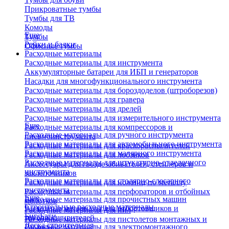
Прикроватные тумбы
Тумбы для ТВ
Комоды
Еще
Тумбы
Рейки и балки
Офисные тумбы
Расходные материалы
Расходные материалы для инструмента
Аккумуляторные батареи для ИБП и генераторов
Насадки для многофункционального инструмента
Расходные материалы для бороздоделов (штроборезов)
Расходные материалы для гравера
Расходные материалы для дрелей
Расходные материалы для измерительного инструмента
Еще
Расходные материалы для компрессоров и
Расходные материалы для ручного инструмента
пневмоинструмента
Расходные материалы для автомобильного инструмента
Расходные материалы для краскораспылителей
Расходные материалы для малярного инструмента
Расходные материалы для лобзиков
Расходные материалы для штукатурно-отделочного
Аксессуары для гвоздезабивателей, степлеров и
инструмента
заклепочников
Расходные материалы для столярно-слесарного
Расходные материалы для ножниц по металлу
инструмента
Расходные материалы для перфораторов и отбойных
Еще
Расходные материалы для прочистных машин
молотков
Строительные расходные материалы
Расходные материалы для отбортовщиков и
Расходные материалы для пил
Биг-Бэги
труборасширителей
Расходные материалы для пистолетов монтажных и
Леска строительная
Расходные материалы для электромонтажного
клеевых