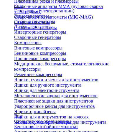
Плазменная резка и плазморезы
Еще
Сварочные аппараты ММА (дуговая сварка
Генераторы (электростанции)
электродами)
Бензогенераторы
Сварочные полуавтоматы (MIG-MAG)
Газовые генераторы
Сварочные столы
Дизель генераторы
Сварочные тракторы
Инверторные генераторы
Сварочные генераторы
Компрессоры
Винтовые компрессоры
Бензиновые компрессоры
Поршневые компрессоры
Медицинские, бесшумные, стоматологические
компрессоры
Ременные компрессоры
Ящики, сумки и чехлы для инструментов
Ящики для ручного инструмента
Ящики для электроинструмента
Металлические ящики для инструментов
Пластиковые ящики для инструментов
Ударопрочные кейсы для инструментов
Ящики-органайзеры
Еще
Ящики для инструментов на колесах
Строительное оборудование
Чехлы и сумки органайзеры для инструмента
Бензиновые отбойные молотки
Аппараты для сварки и пайки полимеров