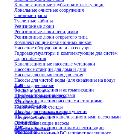
Канализационные трубы и комплектующие
Локальные очистные сооружения
Сливные трапы
Туалетные кабины
Ревизионные люки
Ревизионные люки невидимки
Ревизионные люки открытого типа
Комплектующие ревизионных люков
Насосное оборудование и аксессуары
Гидроаккумуляторы и комплектующие для систем
водоснабжения
Канализационные насосные установки
Насосные станции для дома и дачи
Насосы для повышения давления
Насосы для чистой воды (для скважины на воду)
Еще
Насосы дренажные
Системы управления и автоматизации
Рукава и шланги
Шкафы управления насосами
Циркуляционные насосы
Шкафы управления насосными станциями
Мотопомпы
водоснабжения
Испытательные стенды
Шкафы для систем пожаротушения
Насосы для грязной воды
Шкафы управления канализационными насосными
Вихревые насосы
станциями
Самовсасывающие насосы
Еще
Шкафы управления системами вентиляции
Бочечные насосы
Отопление
Шкафы управления АВО (аппарат воздушного
Вибрационные насосы