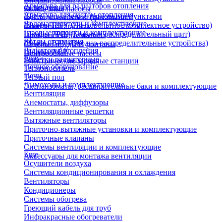
Арматура для радиаторов отопления
охлаждения)
Колодезные насосы
Арматура для систем отопления
Щиты управления тепловыми пунктами
Фекальные насосы (фекальники)
Водонагреватели и комплектующие
Шкафы НКУ (Низковольтное комплектное устройство)
Фонтанные насосы
Газовые колонки и комплектующие
Шкафы ГРЩ (Главный распределительный щит)
Промышленные насосы
Котлы отопления
Шкафы ВРУ (Вводно-распределительные устройства)
Садовые пруды и фонтаны
Радиаторы отопления
Шкафы АВР
Центробежные насосы
Еще
Решетки радиаторные
Электрические зарядные станции
Печное оборудование
Теплоноситель
Печи
Теплый пол
Дымоходы и комплектующие
Экспанзоматы, расширительные баки и комплектующие
Вентиляция
Анемостаты, диффузоры
Вентиляционные решетки
Вытяжные вентиляторы
Приточно-вытяжные установки и комплектующие
Приточные клапаны
Системы вентиляции и комплектующие
Еще
Аксессуары для монтажа вентиляции
Осушители воздуха
Системы кондиционирования и охлаждения
Вентиляторы
Кондиционеры
Системы обогрева
Греющий кабель для труб
Инфракрасные обогреватели