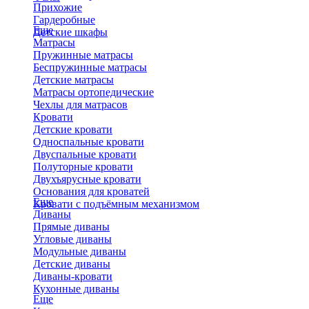
Прихожие
Гардеробные
Еще
Детские шкафы
Матрасы
Пружинные матрасы
Беспружинные матрасы
Детские матрасы
Матрасы ортопедические
Чехлы для матрасов
Кровати
Детские кровати
Односпальные кровати
Двуспальные кровати
Полуторные кровати
Двухъярусные кровати
Основания для кроватей
Еще
Кровати с подъёмным механизмом
Диваны
Прямые диваны
Угловые диваны
Модульные диваны
Детские диваны
Диваны-кровати
Кухонные диваны
Еще