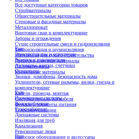
Все доступные категории товаров
Стройматериалы
Общестроительные материалы
Стеновые и фасадные материалы
Металлопрокат
Винтовые сваи и комплектующие
Заборы и ограждения
Сухие строительные смеси и гидроизоляция
Еще
Теплоизоляция и шумоизоляция
Электротовары и освещение
Материалы для сухого строительства
Розетки и выключатели
Древесно-плитные материалы
Автоматы, щитки, счетчики
Пиломатериалы
Освещение
Кровельные материалы
Звонки, домофоны, безопасность дома
Удлинители, сетевые разъемы, вилки, гнезда и
комплектующие
Еще
Кабели, провода, монтаж
Инженерные системы
Системы прокладки кабеля
Водоснабжение
Фонари и элементы питания
Газоснабжение
Телекоммуникации
Дренажные системы
Изоляция для труб
Канализация
Ревизионные люки
Еще
Насосное оборудование и аксессуары