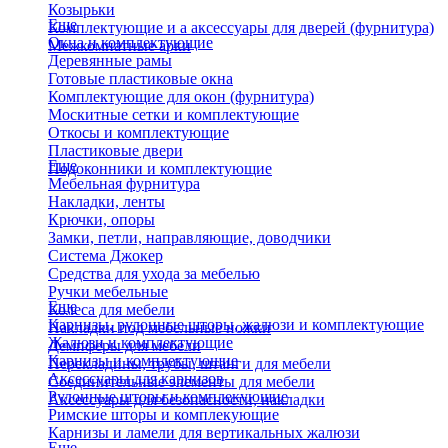
Козырьки
Еще
Комплектующие и а аксессуары для дверей (фурнитура)
Окна и комплектующие
Межкомнатные арки
Деревянные рамы
Готовые пластиковые окна
Комплектующие для окон (фурнитура)
Москитные сетки и комплектующие
Откосы и комплектующие
Пластиковые двери
Еще
Подоконники и комплектующие
Мебельная фурнитура
Накладки, ленты
Крючки, опоры
Замки, петли, направляющие, доводчики
Система Джокер
Средства для ухода за мебелью
Ручки мебельные
Еще
Колеса для мебели
Карнизы, рулонные шторы, жалюзи и комплектующие
Накладки под мебельные ножки
Жалюзи и комплектующие
Демпферы для мебели
Карнизы и комплектующие
Перекладины, трубы, штанги для мебели
Аксессуары для карнизов
Соединительные элементы для мебели
Рулонные шторы и комплекующие
Аксессуары для безопасности, накладки
Римские шторы и комплекующие
Карнизы и ламели для вертикальных жалюзи
Еще