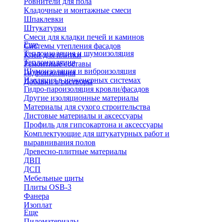
Ровнители для пола
Кладочные и монтажные смеси
Шпаклевки
Штукатурки
Смеси для кладки печей и каминов
Еще
Системы утепления фасадов
Теплоизоляция и шумоизоляция
Клей для плитки
Теплоизоляция
Ремонтные составы
Шумоизоляция и виброизоляция
Гидроизоляция
Изоляция в инженерных системах
Добавки в растворы
Гидро-пароизоляция кровли/фасадов
Другие изоляционные материалы
Материалы для сухого строительства
Листовые материалы и аксессуары
Профиль для гипсокартона и аксессуары
Комплектующие для штукатурных работ и
выравнивания полов
Древесно-плитные материалы
ДВП
ДСП
Мебельные щиты
Плиты OSB-3
Фанера
Изоплат
Еще
Пиломатериалы