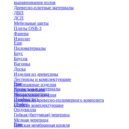
выравнивания полов
Древесно-плитные материалы
ДВП
ДСП
Мебельные щиты
Плиты OSB-3
Фанера
Изоплат
Еще
Пиломатериалы
Брус
Брусок
Вагонка
Доска
Изделия из древесины
Лестницы и комплектующие
Еще
Погонажные изделия
Кровельные материалы
Полок для бани
Металлочерепица
Профильные изделия
Профнастил
Изделия из древесно-полимерного композита
Шифер
(ДПК) и комплектующие
Ондувилла
Гибкая (битумная) черепица
Медная черепица
Еще
Плоская мембранная кровля