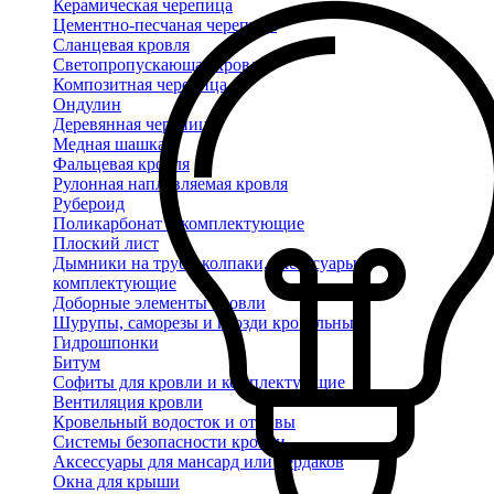
Керамическая черепица
Цементно-песчаная черепица
Сланцевая кровля
Светопропускающая кровля
Композитная черепица
Ондулин
Деревянная черепица
Медная шашка
Фальцевая кровля
Рулонная наплавляемая кровля
Рубероид
Поликарбонат и комплектующие
Плоский лист
Дымники на трубу, колпаки, аксессуары и
комплектующие
Доборные элементы кровли
Шурупы, саморезы и гвозди кровельные
Гидрошпонки
Битум
Софиты для кровли и комплектующие
Вентиляция кровли
Кровельный водосток и отливы
Системы безопасности кровли
Аксессуары для мансард или чердаков
Окна для крыши