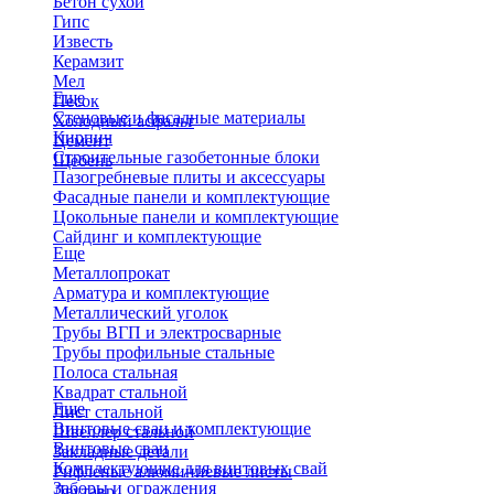
Бетон сухой
Гипс
Известь
Керамзит
Мел
Еще
Песок
Стеновые и фасадные материалы
Холодный асфальт
Кирпич
Цемент
Строительные газобетонные блоки
Щебень
Пазогребневые плиты и аксессуары
Фасадные панели и комплектующие
Цокольные панели и комплектующие
Сайдинг и комплектующие
Еще
Металлопрокат
Арматура и комплектующие
Металлический уголок
Трубы ВГП и электросварные
Трубы профильные стальные
Полоса стальная
Квадрат стальной
Еще
Лист стальной
Винтовые сваи и комплектующие
Швеллер стальной
Винтовые сваи
Закладные детали
Комплектующие для винтовых свай
Рифленые алюминиевые листы
Заборы и ограждения
Двутавр