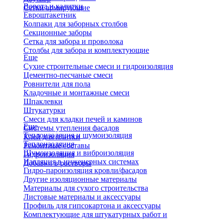
Ворота и калитки
Сетки армирующие
Евроштакетник
Колпаки для заборных столбов
Секционные заборы
Сетка для забора и проволока
Столбы для забора и комплектующие
Еще
Сухие строительные смеси и гидроизоляция
Цементно-песчаные смеси
Ровнители для пола
Кладочные и монтажные смеси
Шпаклевки
Штукатурки
Смеси для кладки печей и каминов
Еще
Системы утепления фасадов
Теплоизоляция и шумоизоляция
Клей для плитки
Теплоизоляция
Ремонтные составы
Шумоизоляция и виброизоляция
Гидроизоляция
Изоляция в инженерных системах
Добавки в растворы
Гидро-пароизоляция кровли/фасадов
Другие изоляционные материалы
Материалы для сухого строительства
Листовые материалы и аксессуары
Профиль для гипсокартона и аксессуары
Комплектующие для штукатурных работ и