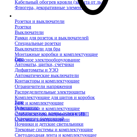
Кабельный обогрев кровли (защита от льда)
Флюгера, декоративные элементы
Розетки и выключатели
Розетки
Выключатели
Рамки для розеток и выключателей
Специальные розетки
Выключатели для бра
Монтажные коробки и комплектующие
Еще
Офисное электрооборудование
Автоматы, щитки, счетчики
Дифавтоматы и УЗО
Автоматические выключатели
Контакторы и комплектующие
Ограничители напряжения
Распределительные электрощиты
Комплектующие для щитов и коробок
Еще
Реле и комплектующие
Освещение
Рубильники и комплектующие
Электрические лампы освещения
Стабилизаторы напряжения и ИБП
Освещение помещений
Счетчики электроэнергии
Ночники и детские светильники
Трековые системы и комплектующие
Светодиодная лента и комплектующие