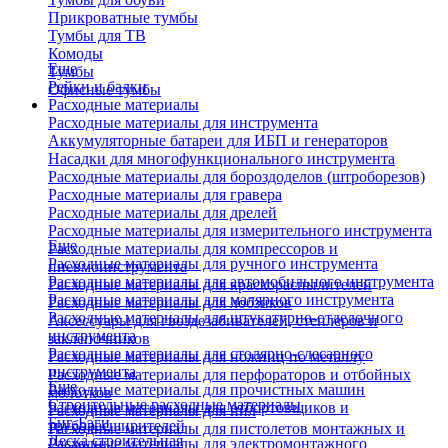
Прикроватные тумбы
Тумбы для ТВ
Комоды
Еще
Тумбы
Рейки и балки
Офисные тумбы
Расходные материалы
Расходные материалы для инструмента
Аккумуляторные батареи для ИБП и генераторов
Насадки для многофункционального инструмента
Расходные материалы для бороздоделов (штроборезов)
Расходные материалы для гравера
Расходные материалы для дрелей
Расходные материалы для измерительного инструмента
Еще
Расходные материалы для компрессоров и
Расходные материалы для ручного инструмента
пневмоинструмента
Расходные материалы для автомобильного инструмента
Расходные материалы для краскораспылителей
Расходные материалы для малярного инструмента
Расходные материалы для лобзиков
Расходные материалы для штукатурно-отделочного
Аксессуары для гвоздезабивателей, степлеров и
инструмента
заклепочников
Расходные материалы для столярно-слесарного
Расходные материалы для ножниц по металлу
инструмента
Расходные материалы для перфораторов и отбойных
Еще
Расходные материалы для прочистных машин
молотков
Строительные расходные материалы
Расходные материалы для отбортовщиков и
Расходные материалы для пил
Биг-Бэги
труборасширителей
Расходные материалы для пистолетов монтажных и
Леска строительная
Расходные материалы для электромонтажного
клеевых