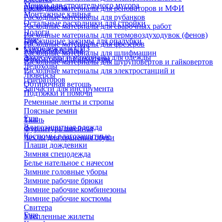
Мешки для строительного мусора
инструмента
Расходные материалы для реноваторов и МФИ
Монтажные клинья
Расходные материалы для рубанков
Остальные расходники для стройки
Расходные материалы для сварочных работ
Пологи
Расходные материалы для термовоздуходувок (фенов)
Еще
Пружинные зажимы для опалубки
Расходные материалы для фрезеров
Спецодежда и СИЗ
Укрывная пленка
Расходные материалы для шлифмашин
Аксессуары и материалы для одежды
Фиксаторы для арматуры
Расходные материалы для шуруповертов и гайковертов
Ледоходы
Расходные материалы для электростанций и
Люверсы
генераторов
Обтирочная ветошь
Запчасти для инструмента
Подтяжки и помочи
Ременные ленты и стропы
Поясные ремни
Еще
Ткань
Влагозащитная одежда
Фурнитура швейная
Костюмы влагозащитные
Чехлы для хранения обуви
Плащи дождевики
Зимняя спецодежда
Белье нательное с начесом
Зимние головные уборы
Зимние рабочие брюки
Зимние рабочие комбинезоны
Зимние рабочие костюмы
Свитера
Еще
Утепленные жилеты