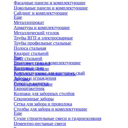
Фасадные панели и комплектующие
Цокольные панели и комплектующие
Сайдинг и комплектующие
Еще
Металлопрокат
Арматура и комплектующие
Металлический уголок
Трубы ВГП и электросварные
Трубы профильные стальные
Полоса стальная
Квадрат стальной
Еще
Лист стальной
Винтовые сваи и комплектующие
Швеллер стальной
Винтовые сваи
Закладные детали
Комплектующие для винтовых свай
Рифленые алюминиевые листы
Заборы и ограждения
Двутавр
Ворота и калитки
Сетки армирующие
Евроштакетник
Колпаки для заборных столбов
Секционные заборы
Сетка для забора и проволока
Столбы для забора и комплектующие
Еще
Сухие строительные смеси и гидроизоляция
Цементно-песчаные смеси