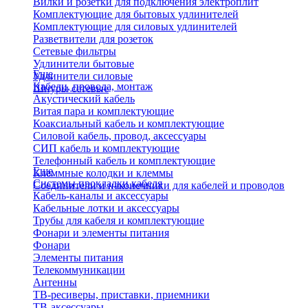
Вилки и розетки для подключения электроплит
Комплектующие для бытовых удлинителей
Комплектующие для силовых удлинителей
Разветвители для розеток
Сетевые фильтры
Удлинители бытовые
Еще
Удлинители силовые
Кабели, провода, монтаж
Шнуры сетевые
Акустический кабель
Витая пара и комплектующие
Коаксиальный кабель и комплектующие
Силовой кабель, провод, аксессуары
СИП кабель и комплектующие
Телефонный кабель и комплектующие
Еще
Клеммные колодки и клеммы
Системы прокладки кабеля
Соединители и наконечники для кабелей и проводов
Кабель-каналы и аксессуары
Кабельные лотки и аксессуары
Трубы для кабеля и комплектующие
Фонари и элементы питания
Фонари
Элементы питания
Телекоммуникации
Антенны
ТВ-ресиверы, приставки, приемники
ТВ-аксессуары