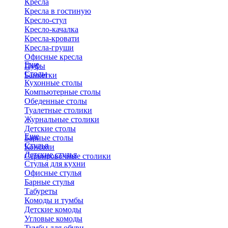
Кресла
Кресла в гостиную
Кресло-стул
Кресло-качалка
Кресла-кровати
Кресла-груши
Офисные кресла
Еще
Пуфы
Столы
Банкетки
Кухонные столы
Компьютерные столы
Обеденные столы
Туалетные столики
Журнальные столики
​Детские столы
Еще
Барные столы
Стулья
Консоли
Детские стулья
Сервировочные столики
Стулья для кухни
Офисные стулья
Барные стулья
Табуреты
Комоды и тумбы
Детские комоды
Угловые комоды
Тумбы для обуви