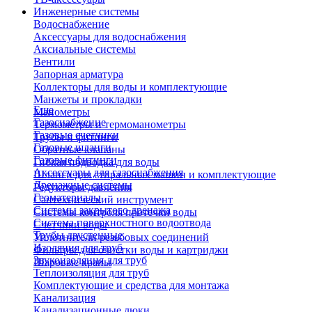
Инженерные системы
Водоснабжение
Аксессуары для водоснабжения
Аксиальные системы
Вентили
Запорная арматура
Коллекторы для воды и комплектующие
Манжеты и прокладки
Еще
Манометры
Газоснабжение
Термометры и термоманометры
Газовые счетчики
Трубы и фитинги
Газовые шланги
Обратные клапаны
Газовые фитинги
Гибкая подводка для воды
Аксессуары для газоснабжения
Шланги для стиральных машин и комплектующие
Дренажные системы
Редукторы давления
Геоматериалы
Сантехнический инструмент
Системы закрытого дренажа
Системы контроля протечки воды
Система поверхностного водоотвода
Счетчики воды
Трубы двустенные
Уплотнители резьбовых соединений
Изоляция для труб
Фильтры для очистки воды и картриджи
Звукоизоляция для труб
Шаровые краны
Теплоизоляция для труб
Комплектующие и средства для монтажа
Канализация
Канализационные люки