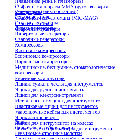
Плазменная резка и плазморезы
Еще
Сварочные аппараты ММА (дуговая сварка
Генераторы (электростанции)
электродами)
Бензогенераторы
Сварочные полуавтоматы (MIG-MAG)
Газовые генераторы
Сварочные столы
Дизель генераторы
Сварочные тракторы
Инверторные генераторы
Сварочные генераторы
Компрессоры
Винтовые компрессоры
Бензиновые компрессоры
Поршневые компрессоры
Медицинские, бесшумные, стоматологические
компрессоры
Ременные компрессоры
Ящики, сумки и чехлы для инструментов
Ящики для ручного инструмента
Ящики для электроинструмента
Металлические ящики для инструментов
Пластиковые ящики для инструментов
Ударопрочные кейсы для инструментов
Ящики-органайзеры
Еще
Ящики для инструментов на колесах
Строительное оборудование
Чехлы и сумки органайзеры для инструмента
Бензиновые отбойные молотки
Аппараты для сварки и пайки полимеров