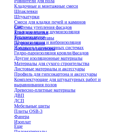
Ровнители для пола
Кладочные и монтажные смеси
Шпаклевки
Штукатурки
Смеси для кладки печей и каминов
Еще
Системы утепления фасадов
Теплоизоляция и шумоизоляция
Клей для плитки
Теплоизоляция
Ремонтные составы
Шумоизоляция и виброизоляция
Гидроизоляция
Изоляция в инженерных системах
Добавки в растворы
Гидро-пароизоляция кровли/фасадов
Другие изоляционные материалы
Материалы для сухого строительства
Листовые материалы и аксессуары
Профиль для гипсокартона и аксессуары
Комплектующие для штукатурных работ и
выравнивания полов
Древесно-плитные материалы
ДВП
ДСП
Мебельные щиты
Плиты OSB-3
Фанера
Изоплат
Еще
Пиломатериалы