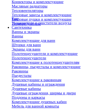
Конвекторы и комплектующие
Масляные радиаторы
Тепловентиляторы
Тепловые завесы и комплектующие
Еще
Тепловые пушки и комплектующие
Увлажнители и очистители воздуха
Терморегуляторы
Сантехника
Ванны и экраны
Ванны
Комплектующие для ванн
Шторки для ванн
Экраны для ванн
Полотенцесушители и комплектующие
Полотенцесушители
Комплектующие к полотенцесушителям
Раковины, пьедесталы и комплектующие
Раковины
Пьедесталы
Комплектующие к раковинам
Душевые кабины и ограждения
Душевые кабины
Душевые ограждения, ширмы и двери
Поддоны и каркасы
Комплектующие душевых кабин
Мебель для ванной комнаты