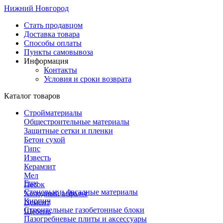
Нижний Новгород
Стать продавцом
Доставка товара
Способы оплаты
Пункты самовывоза
Информация
Контакты
Условия и сроки возврата
Каталог товаров
Стройматериалы
Общестроительные материалы
Защитные сетки и пленки
Бетон сухой
Гипс
Известь
Керамзит
Мел
Еще
Песок
Стеновые и фасадные материалы
Холодный асфальт
Кирпич
Цемент
Строительные газобетонные блоки
Щебень
Пазогребневые плиты и аксессуары