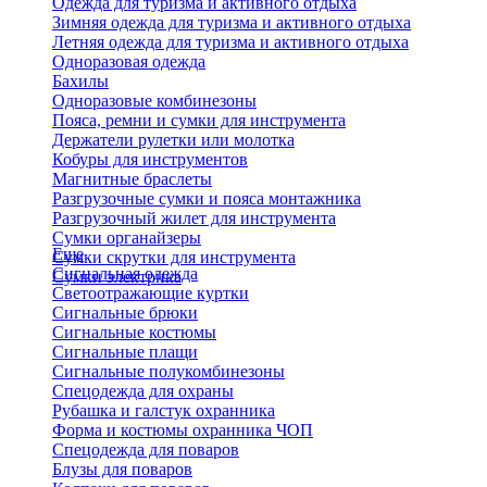
Одежда для туризма и активного отдыха
Зимняя одежда для туризма и активного отдыха
Летняя одежда для туризма и активного отдыха
Одноразовая одежда
Бахилы
Одноразовые комбинезоны
Пояса, ремни и сумки для инструмента
Держатели рулетки или молотка
Кобуры для инструментов
Магнитные браслеты
Разгрузочные сумки и пояса монтажника
Разгрузочный жилет для инструмента
Сумки органайзеры
Еще
Сумки скрутки для инструмента
Сигнальная одежда
Сумки электрика
Светоотражающие куртки
Сигнальные брюки
Сигнальные костюмы
Сигнальные плащи
Сигнальные полукомбинезоны
Спецодежда для охраны
Рубашка и галстук охранника
Форма и костюмы охранника ЧОП
Спецодежда для поваров
Блузы для поваров