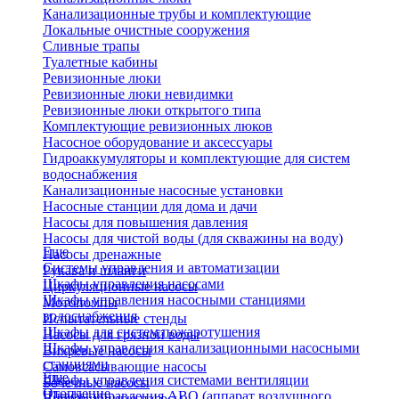
Канализационные трубы и комплектующие
Локальные очистные сооружения
Сливные трапы
Туалетные кабины
Ревизионные люки
Ревизионные люки невидимки
Ревизионные люки открытого типа
Комплектующие ревизионных люков
Насосное оборудование и аксессуары
Гидроаккумуляторы и комплектующие для систем
водоснабжения
Канализационные насосные установки
Насосные станции для дома и дачи
Насосы для повышения давления
Насосы для чистой воды (для скважины на воду)
Еще
Насосы дренажные
Системы управления и автоматизации
Рукава и шланги
Шкафы управления насосами
Циркуляционные насосы
Шкафы управления насосными станциями
Мотопомпы
водоснабжения
Испытательные стенды
Шкафы для систем пожаротушения
Насосы для грязной воды
Шкафы управления канализационными насосными
Вихревые насосы
станциями
Самовсасывающие насосы
Еще
Шкафы управления системами вентиляции
Бочечные насосы
Отопление
Шкафы управления АВО (аппарат воздушного
Вибрационные насосы