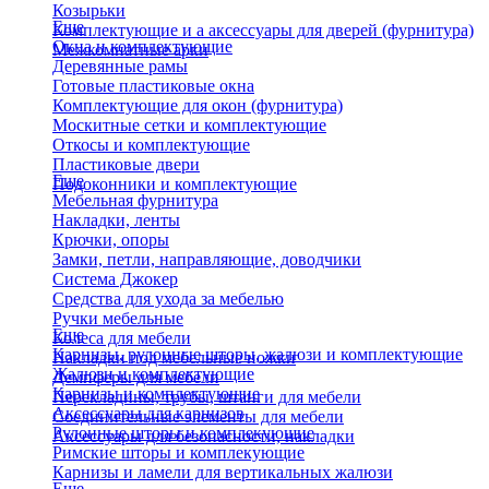
Козырьки
Еще
Комплектующие и а аксессуары для дверей (фурнитура)
Окна и комплектующие
Межкомнатные арки
Деревянные рамы
Готовые пластиковые окна
Комплектующие для окон (фурнитура)
Москитные сетки и комплектующие
Откосы и комплектующие
Пластиковые двери
Еще
Подоконники и комплектующие
Мебельная фурнитура
Накладки, ленты
Крючки, опоры
Замки, петли, направляющие, доводчики
Система Джокер
Средства для ухода за мебелью
Ручки мебельные
Еще
Колеса для мебели
Карнизы, рулонные шторы, жалюзи и комплектующие
Накладки под мебельные ножки
Жалюзи и комплектующие
Демпферы для мебели
Карнизы и комплектующие
Перекладины, трубы, штанги для мебели
Аксессуары для карнизов
Соединительные элементы для мебели
Рулонные шторы и комплекующие
Аксессуары для безопасности, накладки
Римские шторы и комплекующие
Карнизы и ламели для вертикальных жалюзи
Еще