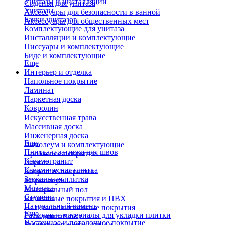
Унитазы и инсталляции
Сиденья для унитаза
Унитазы
Аксессуары для безопасности в ванной
Бачки унитазов
Аксессуары для общественных мест
Комплектующие для унитаза
Инсталляции и комплектующие
Писсуары и комплектующие
Биде и комплектующие
Еще
Интерьер и отделка
Напольное покрытие
Ламинат
Паркетная доска
Ковролин
Искусственная трава
Массивная доска
Инженерная доска
Еще
Линолеум и комплектующие
Плитка и затирка для швов
Пробковое покрытие
Керамогранит
Паркет
Керамическая плитка
Ковровые покрытия
Зеркальная плитка
Мармолеум
Мозаика
Минеральный пол
Ступени
Виниловые покрытия и ПВХ
Натуральный камень
Наливные напольные покрытия
Еще
Расходные материалы для укладки плитки
Стеклянный пол
Настенное и потолочное покрытие
Затирки для швов плитки