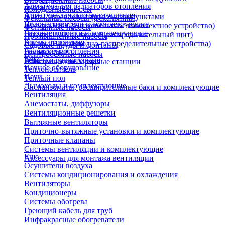
Арматура для радиаторов отопления
охлаждения)
Колодезные насосы
Арматура для систем отопления
Щиты управления тепловыми пунктами
Фекальные насосы (фекальники)
Водонагреватели и комплектующие
Шкафы НКУ (Низковольтное комплектное устройство)
Фонтанные насосы
Газовые колонки и комплектующие
Шкафы ГРЩ (Главный распределительный щит)
Промышленные насосы
Котлы отопления
Шкафы ВРУ (Вводно-распределительные устройства)
Садовые пруды и фонтаны
Радиаторы отопления
Шкафы АВР
Центробежные насосы
Еще
Решетки радиаторные
Электрические зарядные станции
Печное оборудование
Теплоноситель
Печи
Теплый пол
Дымоходы и комплектующие
Экспанзоматы, расширительные баки и комплектующие
Вентиляция
Анемостаты, диффузоры
Вентиляционные решетки
Вытяжные вентиляторы
Приточно-вытяжные установки и комплектующие
Приточные клапаны
Системы вентиляции и комплектующие
Еще
Аксессуары для монтажа вентиляции
Осушители воздуха
Системы кондиционирования и охлаждения
Вентиляторы
Кондиционеры
Системы обогрева
Греющий кабель для труб
Инфракрасные обогреватели