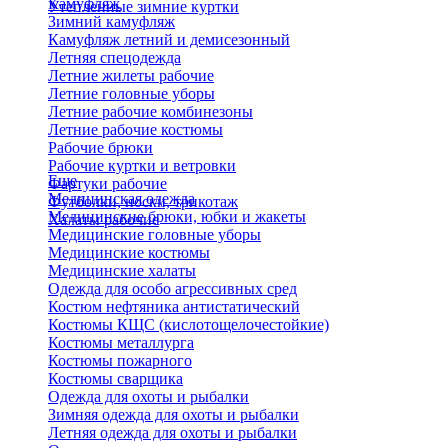
Камуфляж
Утепленные зимние куртки
Зимний камуфляж
Камуфляж летний и демисезонный
Летняя спецодежда
Летние жилеты рабочие
Летние головные уборы
Летние рабочие комбинезоны
Летние рабочие костюмы
Рабочие брюки
Рабочие куртки и ветровки
Еще
Фартуки рабочие
Медицинская одежда
Футболки, носки, трикотаж
Медицинские брюки, юбки и жакеты
Халаты рабочие
Медицинские головные уборы
Медицинские костюмы
Медицинские халаты
Одежда для особо агрессивных сред
Костюм нефтяника антистатический
Костюмы КЩС (кислотощелочестойкие)
Костюмы металлурга
Костюмы пожарного
Костюмы сварщика
Одежда для охоты и рыбалки
Зимняя одежда для охоты и рыбалки
Летняя одежда для охоты и рыбалки