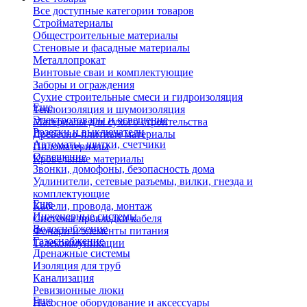
Все доступные категории товаров
Стройматериалы
Общестроительные материалы
Стеновые и фасадные материалы
Металлопрокат
Винтовые сваи и комплектующие
Заборы и ограждения
Сухие строительные смеси и гидроизоляция
Еще
Теплоизоляция и шумоизоляция
Электротовары и освещение
Материалы для сухого строительства
Розетки и выключатели
Древесно-плитные материалы
Автоматы, щитки, счетчики
Пиломатериалы
Освещение
Кровельные материалы
Звонки, домофоны, безопасность дома
Удлинители, сетевые разъемы, вилки, гнезда и
комплектующие
Еще
Кабели, провода, монтаж
Инженерные системы
Системы прокладки кабеля
Водоснабжение
Фонари и элементы питания
Газоснабжение
Телекоммуникации
Дренажные системы
Изоляция для труб
Канализация
Ревизионные люки
Еще
Насосное оборудование и аксессуары