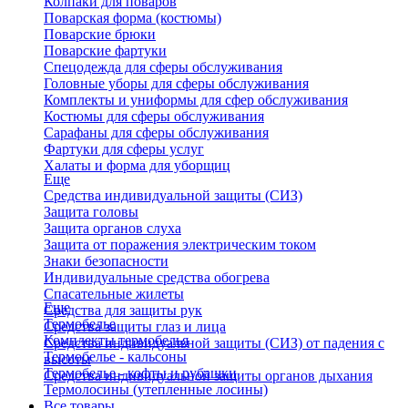
Колпаки для поваров
Поварская форма (костюмы)
Поварские брюки
Поварские фартуки
Спецодежда для сферы обслуживания
Головные уборы для сферы обслуживания
Комплекты и униформы для сфер обслуживания
Костюмы для сферы обслуживания
Сарафаны для сферы обслуживания
Фартуки для сферы услуг
Халаты и форма для уборщиц
Еще
Средства индивидуальной защиты (СИЗ)
Защита головы
Защита органов слуха
Защита от поражения электрическим током
Знаки безопасности
Индивидуальные средства обогрева
Спасательные жилеты
Еще
Средства для защиты рук
Термобелье
Средства защиты глаз и лица
Комплекты термобелья
Средства индивидуальной защиты (СИЗ) от падения с
Термобелье - кальсоны
высоты
Термобелье - кофты и рубашки
Средства индивидуальной защиты органов дыхания
Термолосины (утепленные лосины)
Все товары