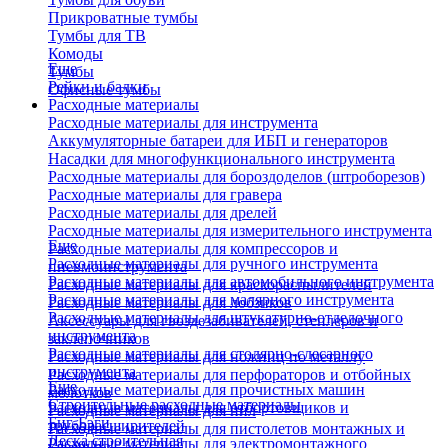
Прикроватные тумбы
Тумбы для ТВ
Комоды
Еще
Тумбы
Рейки и балки
Офисные тумбы
Расходные материалы
Расходные материалы для инструмента
Аккумуляторные батареи для ИБП и генераторов
Насадки для многофункционального инструмента
Расходные материалы для бороздоделов (штроборезов)
Расходные материалы для гравера
Расходные материалы для дрелей
Расходные материалы для измерительного инструмента
Еще
Расходные материалы для компрессоров и
Расходные материалы для ручного инструмента
пневмоинструмента
Расходные материалы для автомобильного инструмента
Расходные материалы для краскораспылителей
Расходные материалы для малярного инструмента
Расходные материалы для лобзиков
Расходные материалы для штукатурно-отделочного
Аксессуары для гвоздезабивателей, степлеров и
инструмента
заклепочников
Расходные материалы для столярно-слесарного
Расходные материалы для ножниц по металлу
инструмента
Расходные материалы для перфораторов и отбойных
Еще
Расходные материалы для прочистных машин
молотков
Строительные расходные материалы
Расходные материалы для отбортовщиков и
Расходные материалы для пил
Биг-Бэги
труборасширителей
Расходные материалы для пистолетов монтажных и
Леска строительная
Расходные материалы для электромонтажного
клеевых