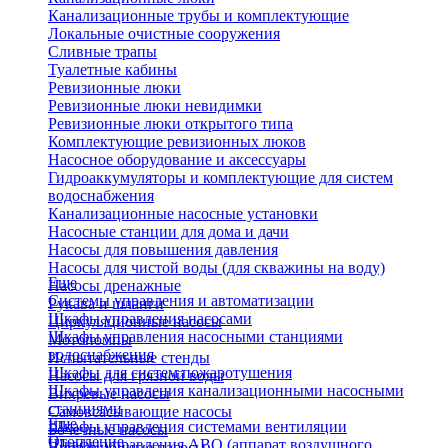
Канализационные трубы и комплектующие
Локальные очистные сооружения
Сливные трапы
Туалетные кабины
Ревизионные люки
Ревизионные люки невидимки
Ревизионные люки открытого типа
Комплектующие ревизионных люков
Насосное оборудование и аксессуары
Гидроаккумуляторы и комплектующие для систем
водоснабжения
Канализационные насосные установки
Насосные станции для дома и дачи
Насосы для повышения давления
Насосы для чистой воды (для скважины на воду)
Еще
Насосы дренажные
Системы управления и автоматизации
Рукава и шланги
Шкафы управления насосами
Циркуляционные насосы
Шкафы управления насосными станциями
Мотопомпы
водоснабжения
Испытательные стенды
Шкафы для систем пожаротушения
Насосы для грязной воды
Шкафы управления канализационными насосными
Вихревые насосы
станциями
Самовсасывающие насосы
Еще
Шкафы управления системами вентиляции
Бочечные насосы
Отопление
Шкафы управления АВО (аппарат воздушного
Вибрационные насосы