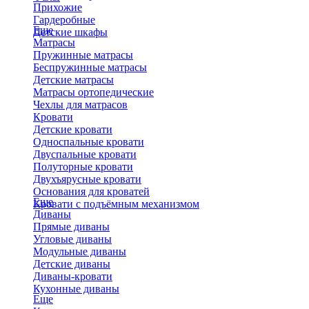
Прихожие
Гардеробные
Еще
Детские шкафы
Матрасы
Пружинные матрасы
Беспружинные матрасы
Детские матрасы
Матрасы ортопедические
Чехлы для матрасов
Кровати
Детские кровати
Односпальные кровати
Двуспальные кровати
Полуторные кровати
Двухъярусные кровати
Основания для кроватей
Еще
Кровати с подъёмным механизмом
Диваны
Прямые диваны
Угловые диваны
Модульные диваны
Детские диваны
Диваны-кровати
Кухонные диваны
Еще