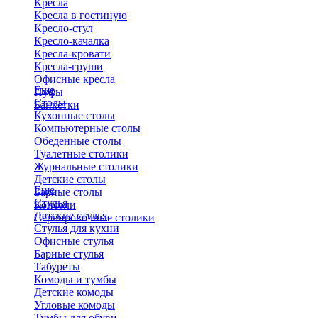
Кресла
Кресла в гостиную
Кресло-стул
Кресло-качалка
Кресла-кровати
Кресла-груши
Офисные кресла
Еще
Пуфы
Столы
Банкетки
Кухонные столы
Компьютерные столы
Обеденные столы
Туалетные столики
Журнальные столики
​Детские столы
Еще
Барные столы
Стулья
Консоли
Детские стулья
Сервировочные столики
Стулья для кухни
Офисные стулья
Барные стулья
Табуреты
Комоды и тумбы
Детские комоды
Угловые комоды
Тумбы для обуви