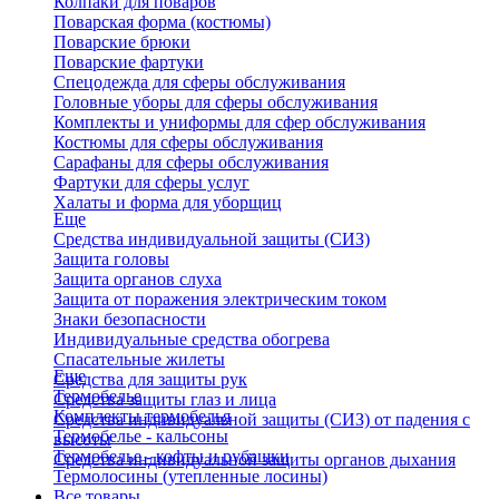
Колпаки для поваров
Поварская форма (костюмы)
Поварские брюки
Поварские фартуки
Спецодежда для сферы обслуживания
Головные уборы для сферы обслуживания
Комплекты и униформы для сфер обслуживания
Костюмы для сферы обслуживания
Сарафаны для сферы обслуживания
Фартуки для сферы услуг
Халаты и форма для уборщиц
Еще
Средства индивидуальной защиты (СИЗ)
Защита головы
Защита органов слуха
Защита от поражения электрическим током
Знаки безопасности
Индивидуальные средства обогрева
Спасательные жилеты
Еще
Средства для защиты рук
Термобелье
Средства защиты глаз и лица
Комплекты термобелья
Средства индивидуальной защиты (СИЗ) от падения с
Термобелье - кальсоны
высоты
Термобелье - кофты и рубашки
Средства индивидуальной защиты органов дыхания
Термолосины (утепленные лосины)
Все товары