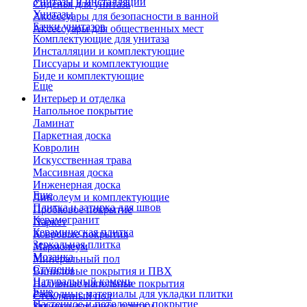
Унитазы и инсталляции
Сиденья для унитаза
Унитазы
Аксессуары для безопасности в ванной
Бачки унитазов
Аксессуары для общественных мест
Комплектующие для унитаза
Инсталляции и комплектующие
Писсуары и комплектующие
Биде и комплектующие
Еще
Интерьер и отделка
Напольное покрытие
Ламинат
Паркетная доска
Ковролин
Искусственная трава
Массивная доска
Инженерная доска
Еще
Линолеум и комплектующие
Плитка и затирка для швов
Пробковое покрытие
Керамогранит
Паркет
Керамическая плитка
Ковровые покрытия
Зеркальная плитка
Мармолеум
Мозаика
Минеральный пол
Ступени
Виниловые покрытия и ПВХ
Натуральный камень
Наливные напольные покрытия
Еще
Расходные материалы для укладки плитки
Стеклянный пол
Настенное и потолочное покрытие
Затирки для швов плитки