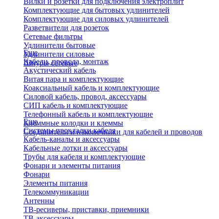
Вилки и розетки для подключения электроплит
Комплектующие для бытовых удлинителей
Комплектующие для силовых удлинителей
Разветвители для розеток
Сетевые фильтры
Удлинители бытовые
Еще
Удлинители силовые
Кабели, провода, монтаж
Шнуры сетевые
Акустический кабель
Витая пара и комплектующие
Коаксиальный кабель и комплектующие
Силовой кабель, провод, аксессуары
СИП кабель и комплектующие
Телефонный кабель и комплектующие
Еще
Клеммные колодки и клеммы
Системы прокладки кабеля
Соединители и наконечники для кабелей и проводов
Кабель-каналы и аксессуары
Кабельные лотки и аксессуары
Трубы для кабеля и комплектующие
Фонари и элементы питания
Фонари
Элементы питания
Телекоммуникации
Антенны
ТВ-ресиверы, приставки, приемники
ТВ-аксессуары