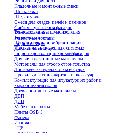
Ровнители для пола
Кладочные и монтажные смеси
Шпаклевки
Штукатурки
Смеси для кладки печей и каминов
Еще
Системы утепления фасадов
Теплоизоляция и шумоизоляция
Клей для плитки
Теплоизоляция
Ремонтные составы
Шумоизоляция и виброизоляция
Гидроизоляция
Изоляция в инженерных системах
Добавки в растворы
Гидро-пароизоляция кровли/фасадов
Другие изоляционные материалы
Материалы для сухого строительства
Листовые материалы и аксессуары
Профиль для гипсокартона и аксессуары
Комплектующие для штукатурных работ и
выравнивания полов
Древесно-плитные материалы
ДВП
ДСП
Мебельные щиты
Плиты OSB-3
Фанера
Изоплат
Еще
Пиломатериалы