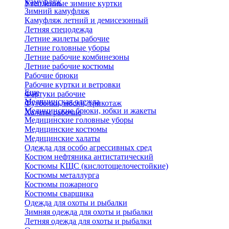
Камуфляж
Утепленные зимние куртки
Зимний камуфляж
Камуфляж летний и демисезонный
Летняя спецодежда
Летние жилеты рабочие
Летние головные уборы
Летние рабочие комбинезоны
Летние рабочие костюмы
Рабочие брюки
Рабочие куртки и ветровки
Еще
Фартуки рабочие
Медицинская одежда
Футболки, носки, трикотаж
Медицинские брюки, юбки и жакеты
Халаты рабочие
Медицинские головные уборы
Медицинские костюмы
Медицинские халаты
Одежда для особо агрессивных сред
Костюм нефтяника антистатический
Костюмы КЩС (кислотощелочестойкие)
Костюмы металлурга
Костюмы пожарного
Костюмы сварщика
Одежда для охоты и рыбалки
Зимняя одежда для охоты и рыбалки
Летняя одежда для охоты и рыбалки