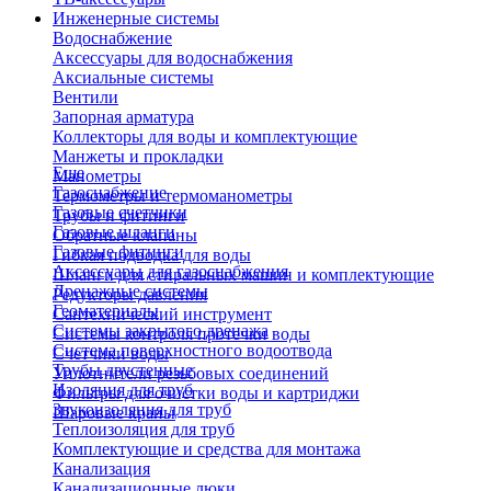
Инженерные системы
Водоснабжение
Аксессуары для водоснабжения
Аксиальные системы
Вентили
Запорная арматура
Коллекторы для воды и комплектующие
Манжеты и прокладки
Еще
Манометры
Газоснабжение
Термометры и термоманометры
Газовые счетчики
Трубы и фитинги
Газовые шланги
Обратные клапаны
Газовые фитинги
Гибкая подводка для воды
Аксессуары для газоснабжения
Шланги для стиральных машин и комплектующие
Дренажные системы
Редукторы давления
Геоматериалы
Сантехнический инструмент
Системы закрытого дренажа
Системы контроля протечки воды
Система поверхностного водоотвода
Счетчики воды
Трубы двустенные
Уплотнители резьбовых соединений
Изоляция для труб
Фильтры для очистки воды и картриджи
Звукоизоляция для труб
Шаровые краны
Теплоизоляция для труб
Комплектующие и средства для монтажа
Канализация
Канализационные люки