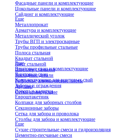
Фасадные панели и комплектующие
Цокольные панели и комплектующие
Сайдинг и комплектующие
Еще
Металлопрокат
Арматура и комплектующие
Металлический уголок
Трубы ВГП и электросварные
Трубы профильные стальные
Полоса стальная
Квадрат стальной
Еще
Лист стальной
Винтовые сваи и комплектующие
Швеллер стальной
Винтовые сваи
Закладные детали
Комплектующие для винтовых свай
Рифленые алюминиевые листы
Заборы и ограждения
Двутавр
Ворота и калитки
Сетки армирующие
Евроштакетник
Колпаки для заборных столбов
Секционные заборы
Сетка для забора и проволока
Столбы для забора и комплектующие
Еще
Сухие строительные смеси и гидроизоляция
Цементно-песчаные смеси