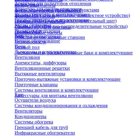
Арматура для радиаторов отопления
охлаждения)
Колодезные насосы
Арматура для систем отопления
Щиты управления тепловыми пунктами
Фекальные насосы (фекальники)
Водонагреватели и комплектующие
Шкафы НКУ (Низковольтное комплектное устройство)
Фонтанные насосы
Газовые колонки и комплектующие
Шкафы ГРЩ (Главный распределительный щит)
Промышленные насосы
Котлы отопления
Шкафы ВРУ (Вводно-распределительные устройства)
Садовые пруды и фонтаны
Радиаторы отопления
Шкафы АВР
Центробежные насосы
Еще
Решетки радиаторные
Электрические зарядные станции
Печное оборудование
Теплоноситель
Печи
Теплый пол
Дымоходы и комплектующие
Экспанзоматы, расширительные баки и комплектующие
Вентиляция
Анемостаты, диффузоры
Вентиляционные решетки
Вытяжные вентиляторы
Приточно-вытяжные установки и комплектующие
Приточные клапаны
Системы вентиляции и комплектующие
Еще
Аксессуары для монтажа вентиляции
Осушители воздуха
Системы кондиционирования и охлаждения
Вентиляторы
Кондиционеры
Системы обогрева
Греющий кабель для труб
Инфракрасные обогреватели