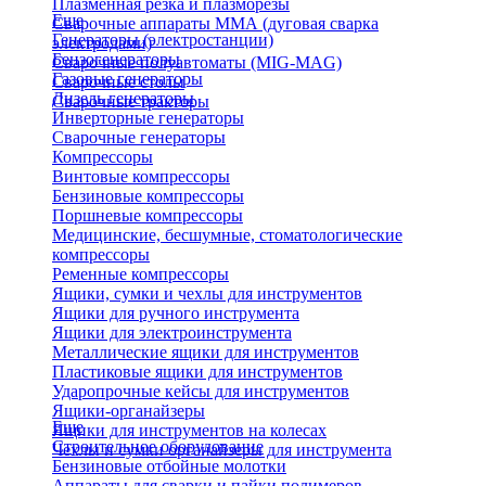
Плазменная резка и плазморезы
Еще
Сварочные аппараты ММА (дуговая сварка
Генераторы (электростанции)
электродами)
Бензогенераторы
Сварочные полуавтоматы (MIG-MAG)
Газовые генераторы
Сварочные столы
Дизель генераторы
Сварочные тракторы
Инверторные генераторы
Сварочные генераторы
Компрессоры
Винтовые компрессоры
Бензиновые компрессоры
Поршневые компрессоры
Медицинские, бесшумные, стоматологические
компрессоры
Ременные компрессоры
Ящики, сумки и чехлы для инструментов
Ящики для ручного инструмента
Ящики для электроинструмента
Металлические ящики для инструментов
Пластиковые ящики для инструментов
Ударопрочные кейсы для инструментов
Ящики-органайзеры
Еще
Ящики для инструментов на колесах
Строительное оборудование
Чехлы и сумки органайзеры для инструмента
Бензиновые отбойные молотки
Аппараты для сварки и пайки полимеров