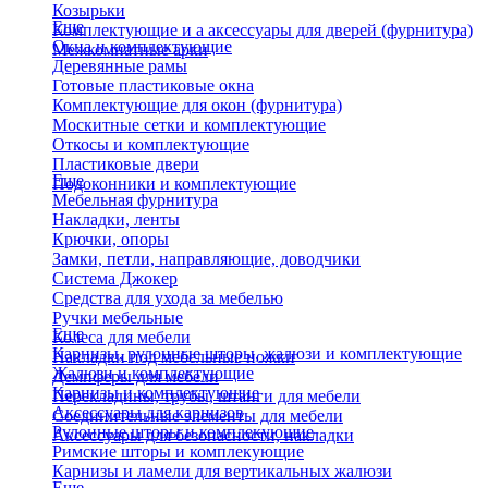
Козырьки
Еще
Комплектующие и а аксессуары для дверей (фурнитура)
Окна и комплектующие
Межкомнатные арки
Деревянные рамы
Готовые пластиковые окна
Комплектующие для окон (фурнитура)
Москитные сетки и комплектующие
Откосы и комплектующие
Пластиковые двери
Еще
Подоконники и комплектующие
Мебельная фурнитура
Накладки, ленты
Крючки, опоры
Замки, петли, направляющие, доводчики
Система Джокер
Средства для ухода за мебелью
Ручки мебельные
Еще
Колеса для мебели
Карнизы, рулонные шторы, жалюзи и комплектующие
Накладки под мебельные ножки
Жалюзи и комплектующие
Демпферы для мебели
Карнизы и комплектующие
Перекладины, трубы, штанги для мебели
Аксессуары для карнизов
Соединительные элементы для мебели
Рулонные шторы и комплекующие
Аксессуары для безопасности, накладки
Римские шторы и комплекующие
Карнизы и ламели для вертикальных жалюзи
Еще