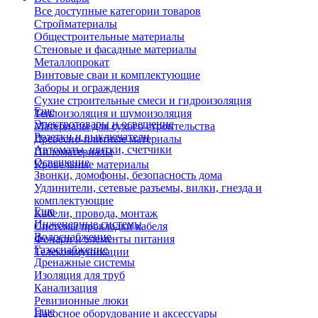
Все доступные категории товаров
Стройматериалы
Общестроительные материалы
Стеновые и фасадные материалы
Металлопрокат
Винтовые сваи и комплектующие
Заборы и ограждения
Сухие строительные смеси и гидроизоляция
Еще
Теплоизоляция и шумоизоляция
Электротовары и освещение
Материалы для сухого строительства
Розетки и выключатели
Древесно-плитные материалы
Автоматы, щитки, счетчики
Пиломатериалы
Освещение
Кровельные материалы
Звонки, домофоны, безопасность дома
Удлинители, сетевые разъемы, вилки, гнезда и
комплектующие
Еще
Кабели, провода, монтаж
Инженерные системы
Системы прокладки кабеля
Водоснабжение
Фонари и элементы питания
Газоснабжение
Телекоммуникации
Дренажные системы
Изоляция для труб
Канализация
Ревизионные люки
Еще
Насосное оборудование и аксессуары