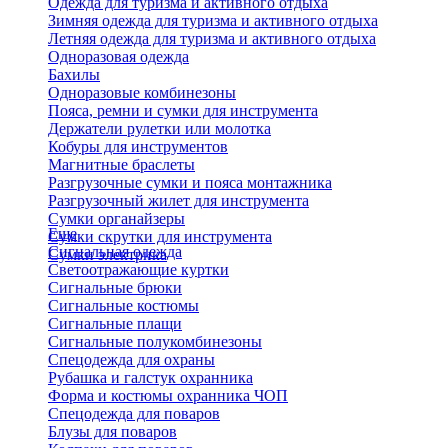
Одежда для туризма и активного отдыха
Зимняя одежда для туризма и активного отдыха
Летняя одежда для туризма и активного отдыха
Одноразовая одежда
Бахилы
Одноразовые комбинезоны
Пояса, ремни и сумки для инструмента
Держатели рулетки или молотка
Кобуры для инструментов
Магнитные браслеты
Разгрузочные сумки и пояса монтажника
Разгрузочный жилет для инструмента
Сумки органайзеры
Еще
Сумки скрутки для инструмента
Сигнальная одежда
Сумки электрика
Светоотражающие куртки
Сигнальные брюки
Сигнальные костюмы
Сигнальные плащи
Сигнальные полукомбинезоны
Спецодежда для охраны
Рубашка и галстук охранника
Форма и костюмы охранника ЧОП
Спецодежда для поваров
Блузы для поваров