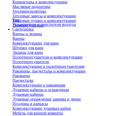
Конвекторы и комплектующие
Масляные радиаторы
Тепловентиляторы
Тепловые завесы и комплектующие
Еще
Тепловые пушки и комплектующие
Увлажнители и очистители воздуха
Терморегуляторы
Сантехника
Ванны и экраны
Ванны
Комплектующие для ванн
Шторки для ванн
Экраны для ванн
Полотенцесушители и комплектующие
Полотенцесушители
Комплектующие к полотенцесушителям
Раковины, пьедесталы и комплектующие
Раковины
Пьедесталы
Комплектующие к раковинам
Душевые кабины и ограждения
Душевые кабины
Душевые ограждения, ширмы и двери
Поддоны и каркасы
Комплектующие душевых кабин
Мебель для ванной комнаты