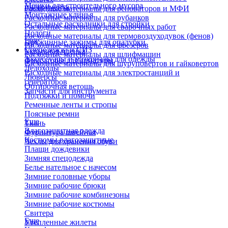
Мешки для строительного мусора
инструмента
Расходные материалы для реноваторов и МФИ
Монтажные клинья
Расходные материалы для рубанков
Остальные расходники для стройки
Расходные материалы для сварочных работ
Пологи
Расходные материалы для термовоздуходувок (фенов)
Еще
Пружинные зажимы для опалубки
Расходные материалы для фрезеров
Спецодежда и СИЗ
Укрывная пленка
Расходные материалы для шлифмашин
Аксессуары и материалы для одежды
Фиксаторы для арматуры
Расходные материалы для шуруповертов и гайковертов
Ледоходы
Расходные материалы для электростанций и
Люверсы
генераторов
Обтирочная ветошь
Запчасти для инструмента
Подтяжки и помочи
Ременные ленты и стропы
Поясные ремни
Еще
Ткань
Влагозащитная одежда
Фурнитура швейная
Костюмы влагозащитные
Чехлы для хранения обуви
Плащи дождевики
Зимняя спецодежда
Белье нательное с начесом
Зимние головные уборы
Зимние рабочие брюки
Зимние рабочие комбинезоны
Зимние рабочие костюмы
Свитера
Еще
Утепленные жилеты