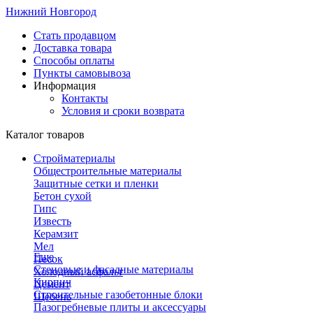
Нижний Новгород
Стать продавцом
Доставка товара
Способы оплаты
Пункты самовывоза
Информация
Контакты
Условия и сроки возврата
Каталог товаров
Стройматериалы
Общестроительные материалы
Защитные сетки и пленки
Бетон сухой
Гипс
Известь
Керамзит
Мел
Еще
Песок
Стеновые и фасадные материалы
Холодный асфальт
Кирпич
Цемент
Строительные газобетонные блоки
Щебень
Пазогребневые плиты и аксессуары