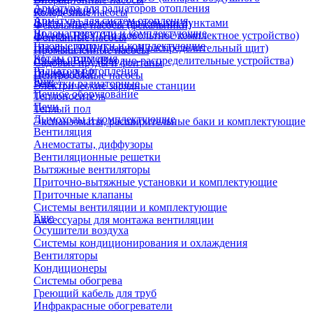
Арматура для радиаторов отопления
охлаждения)
Колодезные насосы
Арматура для систем отопления
Щиты управления тепловыми пунктами
Фекальные насосы (фекальники)
Водонагреватели и комплектующие
Шкафы НКУ (Низковольтное комплектное устройство)
Фонтанные насосы
Газовые колонки и комплектующие
Шкафы ГРЩ (Главный распределительный щит)
Промышленные насосы
Котлы отопления
Шкафы ВРУ (Вводно-распределительные устройства)
Садовые пруды и фонтаны
Радиаторы отопления
Шкафы АВР
Центробежные насосы
Еще
Решетки радиаторные
Электрические зарядные станции
Печное оборудование
Теплоноситель
Печи
Теплый пол
Дымоходы и комплектующие
Экспанзоматы, расширительные баки и комплектующие
Вентиляция
Анемостаты, диффузоры
Вентиляционные решетки
Вытяжные вентиляторы
Приточно-вытяжные установки и комплектующие
Приточные клапаны
Системы вентиляции и комплектующие
Еще
Аксессуары для монтажа вентиляции
Осушители воздуха
Системы кондиционирования и охлаждения
Вентиляторы
Кондиционеры
Системы обогрева
Греющий кабель для труб
Инфракрасные обогреватели