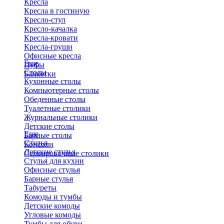
Кресла
Кресла в гостиную
Кресло-стул
Кресло-качалка
Кресла-кровати
Кресла-груши
Офисные кресла
Еще
Пуфы
Столы
Банкетки
Кухонные столы
Компьютерные столы
Обеденные столы
Туалетные столики
Журнальные столики
​Детские столы
Еще
Барные столы
Стулья
Консоли
Детские стулья
Сервировочные столики
Стулья для кухни
Офисные стулья
Барные стулья
Табуреты
Комоды и тумбы
Детские комоды
Угловые комоды
Тумбы для обуви