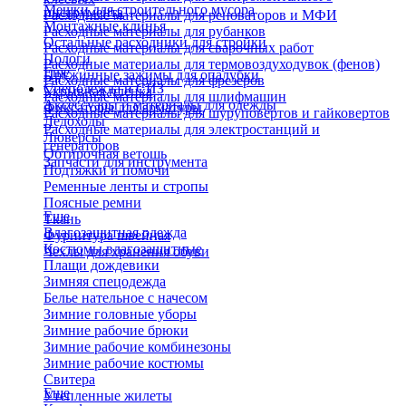
Мешки для строительного мусора
инструмента
Расходные материалы для реноваторов и МФИ
Монтажные клинья
Расходные материалы для рубанков
Остальные расходники для стройки
Расходные материалы для сварочных работ
Пологи
Расходные материалы для термовоздуходувок (фенов)
Еще
Пружинные зажимы для опалубки
Расходные материалы для фрезеров
Спецодежда и СИЗ
Укрывная пленка
Расходные материалы для шлифмашин
Аксессуары и материалы для одежды
Фиксаторы для арматуры
Расходные материалы для шуруповертов и гайковертов
Ледоходы
Расходные материалы для электростанций и
Люверсы
генераторов
Обтирочная ветошь
Запчасти для инструмента
Подтяжки и помочи
Ременные ленты и стропы
Поясные ремни
Еще
Ткань
Влагозащитная одежда
Фурнитура швейная
Костюмы влагозащитные
Чехлы для хранения обуви
Плащи дождевики
Зимняя спецодежда
Белье нательное с начесом
Зимние головные уборы
Зимние рабочие брюки
Зимние рабочие комбинезоны
Зимние рабочие костюмы
Свитера
Еще
Утепленные жилеты