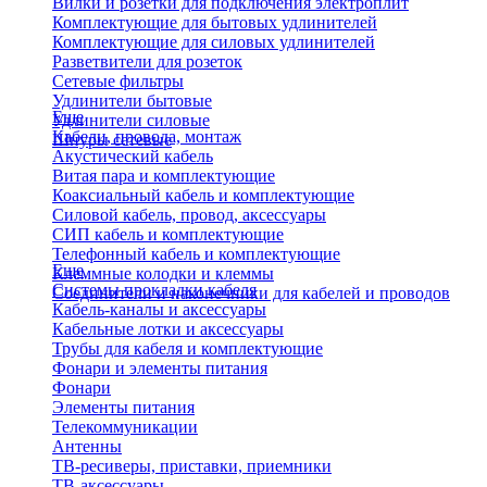
Вилки и розетки для подключения электроплит
Комплектующие для бытовых удлинителей
Комплектующие для силовых удлинителей
Разветвители для розеток
Сетевые фильтры
Удлинители бытовые
Еще
Удлинители силовые
Кабели, провода, монтаж
Шнуры сетевые
Акустический кабель
Витая пара и комплектующие
Коаксиальный кабель и комплектующие
Силовой кабель, провод, аксессуары
СИП кабель и комплектующие
Телефонный кабель и комплектующие
Еще
Клеммные колодки и клеммы
Системы прокладки кабеля
Соединители и наконечники для кабелей и проводов
Кабель-каналы и аксессуары
Кабельные лотки и аксессуары
Трубы для кабеля и комплектующие
Фонари и элементы питания
Фонари
Элементы питания
Телекоммуникации
Антенны
ТВ-ресиверы, приставки, приемники
ТВ-аксессуары