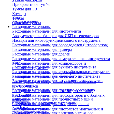
Прикроватные тумбы
Тумбы для ТВ
Комоды
Еще
Тумбы
Рейки и балки
Офисные тумбы
Расходные материалы
Расходные материалы для инструмента
Аккумуляторные батареи для ИБП и генераторов
Насадки для многофункционального инструмента
Расходные материалы для бороздоделов (штроборезов)
Расходные материалы для гравера
Расходные материалы для дрелей
Расходные материалы для измерительного инструмента
Еще
Расходные материалы для компрессоров и
Расходные материалы для ручного инструмента
пневмоинструмента
Расходные материалы для автомобильного инструмента
Расходные материалы для краскораспылителей
Расходные материалы для малярного инструмента
Расходные материалы для лобзиков
Расходные материалы для штукатурно-отделочного
Аксессуары для гвоздезабивателей, степлеров и
инструмента
заклепочников
Расходные материалы для столярно-слесарного
Расходные материалы для ножниц по металлу
инструмента
Расходные материалы для перфораторов и отбойных
Еще
Расходные материалы для прочистных машин
молотков
Строительные расходные материалы
Расходные материалы для отбортовщиков и
Расходные материалы для пил
Биг-Бэги
труборасширителей
Расходные материалы для пистолетов монтажных и
Леска строительная
Расходные материалы для электромонтажного
клеевых