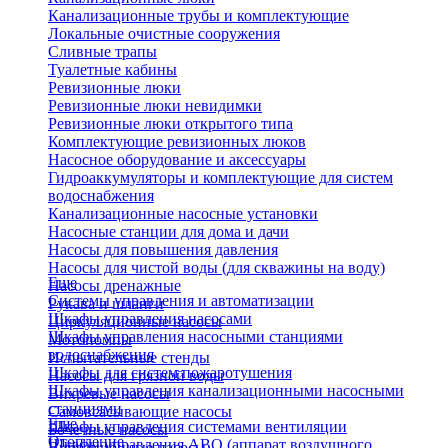
Канализационные трубы и комплектующие
Локальные очистные сооружения
Сливные трапы
Туалетные кабины
Ревизионные люки
Ревизионные люки невидимки
Ревизионные люки открытого типа
Комплектующие ревизионных люков
Насосное оборудование и аксессуары
Гидроаккумуляторы и комплектующие для систем
водоснабжения
Канализационные насосные установки
Насосные станции для дома и дачи
Насосы для повышения давления
Насосы для чистой воды (для скважины на воду)
Еще
Насосы дренажные
Системы управления и автоматизации
Рукава и шланги
Шкафы управления насосами
Циркуляционные насосы
Шкафы управления насосными станциями
Мотопомпы
водоснабжения
Испытательные стенды
Шкафы для систем пожаротушения
Насосы для грязной воды
Шкафы управления канализационными насосными
Вихревые насосы
станциями
Самовсасывающие насосы
Еще
Шкафы управления системами вентиляции
Бочечные насосы
Отопление
Шкафы управления АВО (аппарат воздушного
Вибрационные насосы