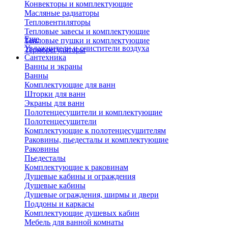
Конвекторы и комплектующие
Масляные радиаторы
Тепловентиляторы
Тепловые завесы и комплектующие
Еще
Тепловые пушки и комплектующие
Увлажнители и очистители воздуха
Терморегуляторы
Сантехника
Ванны и экраны
Ванны
Комплектующие для ванн
Шторки для ванн
Экраны для ванн
Полотенцесушители и комплектующие
Полотенцесушители
Комплектующие к полотенцесушителям
Раковины, пьедесталы и комплектующие
Раковины
Пьедесталы
Комплектующие к раковинам
Душевые кабины и ограждения
Душевые кабины
Душевые ограждения, ширмы и двери
Поддоны и каркасы
Комплектующие душевых кабин
Мебель для ванной комнаты