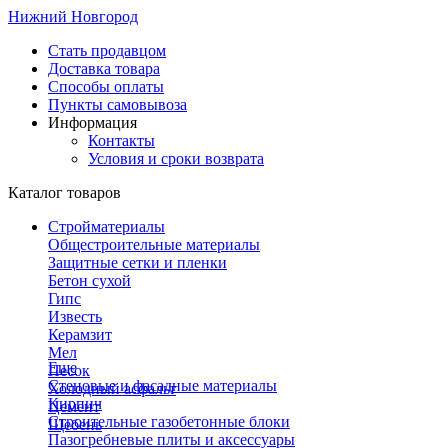
Нижний Новгород
Стать продавцом
Доставка товара
Способы оплаты
Пункты самовывоза
Информация
Контакты
Условия и сроки возврата
Каталог товаров
Стройматериалы
Общестроительные материалы
Защитные сетки и пленки
Бетон сухой
Гипс
Известь
Керамзит
Мел
Еще
Песок
Стеновые и фасадные материалы
Холодный асфальт
Кирпич
Цемент
Строительные газобетонные блоки
Щебень
Пазогребневые плиты и аксессуары