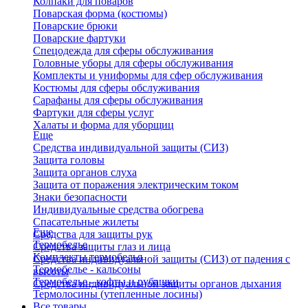
Колпаки для поваров
Поварская форма (костюмы)
Поварские брюки
Поварские фартуки
Спецодежда для сферы обслуживания
Головные уборы для сферы обслуживания
Комплекты и униформы для сфер обслуживания
Костюмы для сферы обслуживания
Сарафаны для сферы обслуживания
Фартуки для сферы услуг
Халаты и форма для уборщиц
Еще
Средства индивидуальной защиты (СИЗ)
Защита головы
Защита органов слуха
Защита от поражения электрическим током
Знаки безопасности
Индивидуальные средства обогрева
Спасательные жилеты
Еще
Средства для защиты рук
Термобелье
Средства защиты глаз и лица
Комплекты термобелья
Средства индивидуальной защиты (СИЗ) от падения с
Термобелье - кальсоны
высоты
Термобелье - кофты и рубашки
Средства индивидуальной защиты органов дыхания
Термолосины (утепленные лосины)
Все товары