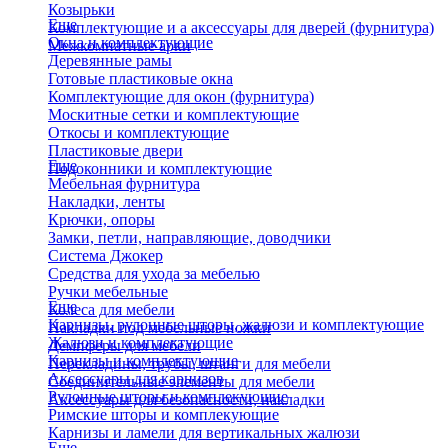
Козырьки
Еще
Комплектующие и а аксессуары для дверей (фурнитура)
Окна и комплектующие
Межкомнатные арки
Деревянные рамы
Готовые пластиковые окна
Комплектующие для окон (фурнитура)
Москитные сетки и комплектующие
Откосы и комплектующие
Пластиковые двери
Еще
Подоконники и комплектующие
Мебельная фурнитура
Накладки, ленты
Крючки, опоры
Замки, петли, направляющие, доводчики
Система Джокер
Средства для ухода за мебелью
Ручки мебельные
Еще
Колеса для мебели
Карнизы, рулонные шторы, жалюзи и комплектующие
Накладки под мебельные ножки
Жалюзи и комплектующие
Демпферы для мебели
Карнизы и комплектующие
Перекладины, трубы, штанги для мебели
Аксессуары для карнизов
Соединительные элементы для мебели
Рулонные шторы и комплекующие
Аксессуары для безопасности, накладки
Римские шторы и комплекующие
Карнизы и ламели для вертикальных жалюзи
Еще