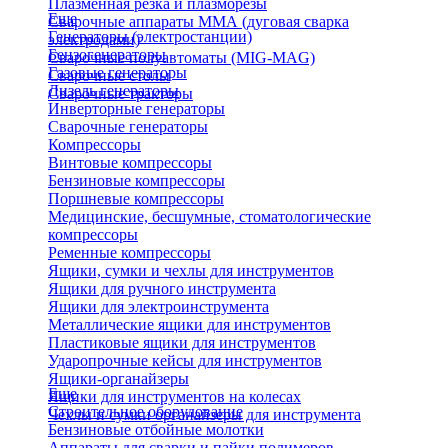
Плазменная резка и плазморезы
Еще
Сварочные аппараты ММА (дуговая сварка
Генераторы (электростанции)
электродами)
Бензогенераторы
Сварочные полуавтоматы (MIG-MAG)
Газовые генераторы
Сварочные столы
Дизель генераторы
Сварочные тракторы
Инверторные генераторы
Сварочные генераторы
Компрессоры
Винтовые компрессоры
Бензиновые компрессоры
Поршневые компрессоры
Медицинские, бесшумные, стоматологические
компрессоры
Ременные компрессоры
Ящики, сумки и чехлы для инструментов
Ящики для ручного инструмента
Ящики для электроинструмента
Металлические ящики для инструментов
Пластиковые ящики для инструментов
Ударопрочные кейсы для инструментов
Ящики-органайзеры
Еще
Ящики для инструментов на колесах
Строительное оборудование
Чехлы и сумки органайзеры для инструмента
Бензиновые отбойные молотки
Аппараты для сварки и пайки полимеров