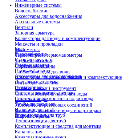
Инженерные системы
Водоснабжение
Аксессуары для водоснабжения
Аксиальные системы
Вентили
Запорная арматура
Коллекторы для воды и комплектующие
Манжеты и прокладки
Еще
Манометры
Газоснабжение
Термометры и термоманометры
Газовые счетчики
Трубы и фитинги
Газовые шланги
Обратные клапаны
Газовые фитинги
Гибкая подводка для воды
Аксессуары для газоснабжения
Шланги для стиральных машин и комплектующие
Дренажные системы
Редукторы давления
Геоматериалы
Сантехнический инструмент
Системы закрытого дренажа
Системы контроля протечки воды
Система поверхностного водоотвода
Счетчики воды
Трубы двустенные
Уплотнители резьбовых соединений
Изоляция для труб
Фильтры для очистки воды и картриджи
Звукоизоляция для труб
Шаровые краны
Теплоизоляция для труб
Комплектующие и средства для монтажа
Канализация
Канализационные люки