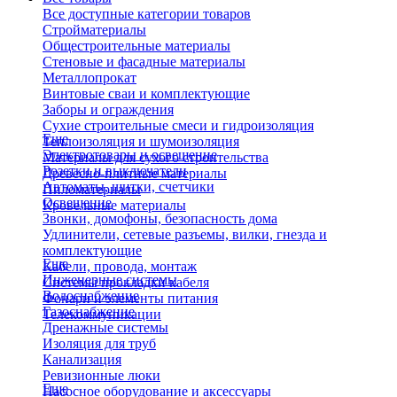
Все доступные категории товаров
Стройматериалы
Общестроительные материалы
Стеновые и фасадные материалы
Металлопрокат
Винтовые сваи и комплектующие
Заборы и ограждения
Сухие строительные смеси и гидроизоляция
Еще
Теплоизоляция и шумоизоляция
Электротовары и освещение
Материалы для сухого строительства
Розетки и выключатели
Древесно-плитные материалы
Автоматы, щитки, счетчики
Пиломатериалы
Освещение
Кровельные материалы
Звонки, домофоны, безопасность дома
Удлинители, сетевые разъемы, вилки, гнезда и
комплектующие
Еще
Кабели, провода, монтаж
Инженерные системы
Системы прокладки кабеля
Водоснабжение
Фонари и элементы питания
Газоснабжение
Телекоммуникации
Дренажные системы
Изоляция для труб
Канализация
Ревизионные люки
Еще
Насосное оборудование и аксессуары