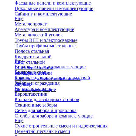
Фасадные панели и комплектующие
Цокольные панели и комплектующие
Сайдинг и комплектующие
Еще
Металлопрокат
Арматура и комплектующие
Металлический уголок
Трубы ВГП и электросварные
Трубы профильные стальные
Полоса стальная
Квадрат стальной
Еще
Лист стальной
Винтовые сваи и комплектующие
Швеллер стальной
Винтовые сваи
Закладные детали
Комплектующие для винтовых свай
Рифленые алюминиевые листы
Заборы и ограждения
Двутавр
Ворота и калитки
Сетки армирующие
Евроштакетник
Колпаки для заборных столбов
Секционные заборы
Сетка для забора и проволока
Столбы для забора и комплектующие
Еще
Сухие строительные смеси и гидроизоляция
Цементно-песчаные смеси