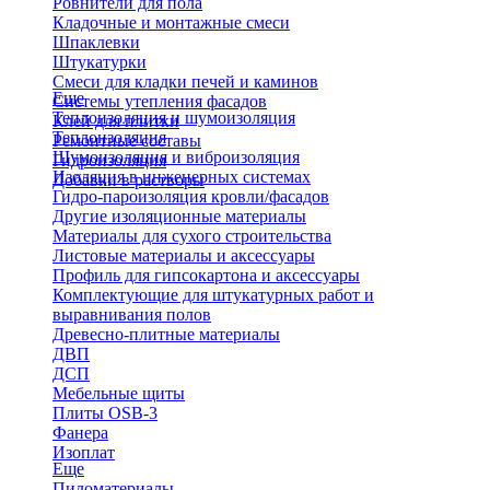
Ровнители для пола
Кладочные и монтажные смеси
Шпаклевки
Штукатурки
Смеси для кладки печей и каминов
Еще
Системы утепления фасадов
Теплоизоляция и шумоизоляция
Клей для плитки
Теплоизоляция
Ремонтные составы
Шумоизоляция и виброизоляция
Гидроизоляция
Изоляция в инженерных системах
Добавки в растворы
Гидро-пароизоляция кровли/фасадов
Другие изоляционные материалы
Материалы для сухого строительства
Листовые материалы и аксессуары
Профиль для гипсокартона и аксессуары
Комплектующие для штукатурных работ и
выравнивания полов
Древесно-плитные материалы
ДВП
ДСП
Мебельные щиты
Плиты OSB-3
Фанера
Изоплат
Еще
Пиломатериалы