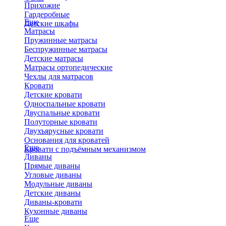
Прихожие
Гардеробные
Еще
Детские шкафы
Матрасы
Пружинные матрасы
Беспружинные матрасы
Детские матрасы
Матрасы ортопедические
Чехлы для матрасов
Кровати
Детские кровати
Односпальные кровати
Двуспальные кровати
Полуторные кровати
Двухъярусные кровати
Основания для кроватей
Еще
Кровати с подъёмным механизмом
Диваны
Прямые диваны
Угловые диваны
Модульные диваны
Детские диваны
Диваны-кровати
Кухонные диваны
Еще