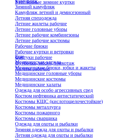
Камуфляж
Утепленные зимние куртки
Зимний камуфляж
Камуфляж летний и демисезонный
Летняя спецодежда
Летние жилеты рабочие
Летние головные уборы
Летние рабочие комбинезоны
Летние рабочие костюмы
Рабочие брюки
Рабочие куртки и ветровки
Еще
Фартуки рабочие
Медицинская одежда
Футболки, носки, трикотаж
Медицинские брюки, юбки и жакеты
Халаты рабочие
Медицинские головные уборы
Медицинские костюмы
Медицинские халаты
Одежда для особо агрессивных сред
Костюм нефтяника антистатический
Костюмы КЩС (кислотощелочестойкие)
Костюмы металлурга
Костюмы пожарного
Костюмы сварщика
Одежда для охоты и рыбалки
Зимняя одежда для охоты и рыбалки
Летняя одежда для охоты и рыбалки