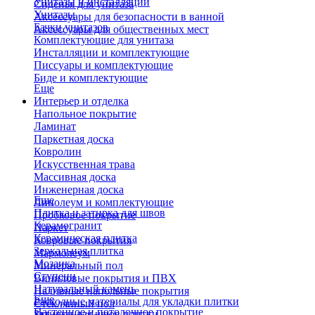
Унитазы и инсталляции
Сиденья для унитаза
Унитазы
Аксессуары для безопасности в ванной
Бачки унитазов
Аксессуары для общественных мест
Комплектующие для унитаза
Инсталляции и комплектующие
Писсуары и комплектующие
Биде и комплектующие
Еще
Интерьер и отделка
Напольное покрытие
Ламинат
Паркетная доска
Ковролин
Искусственная трава
Массивная доска
Инженерная доска
Еще
Линолеум и комплектующие
Плитка и затирка для швов
Пробковое покрытие
Керамогранит
Паркет
Керамическая плитка
Ковровые покрытия
Зеркальная плитка
Мармолеум
Мозаика
Минеральный пол
Ступени
Виниловые покрытия и ПВХ
Натуральный камень
Наливные напольные покрытия
Еще
Расходные материалы для укладки плитки
Стеклянный пол
Настенное и потолочное покрытие
Затирки для швов плитки