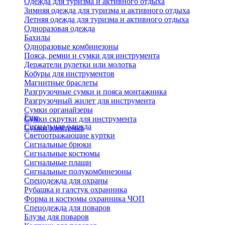
Одежда для туризма и активного отдыха
Зимняя одежда для туризма и активного отдыха
Летняя одежда для туризма и активного отдыха
Одноразовая одежда
Бахилы
Одноразовые комбинезоны
Пояса, ремни и сумки для инструмента
Держатели рулетки или молотка
Кобуры для инструментов
Магнитные браслеты
Разгрузочные сумки и пояса монтажника
Разгрузочный жилет для инструмента
Сумки органайзеры
Еще
Сумки скрутки для инструмента
Сигнальная одежда
Сумки электрика
Светоотражающие куртки
Сигнальные брюки
Сигнальные костюмы
Сигнальные плащи
Сигнальные полукомбинезоны
Спецодежда для охраны
Рубашка и галстук охранника
Форма и костюмы охранника ЧОП
Спецодежда для поваров
Блузы для поваров