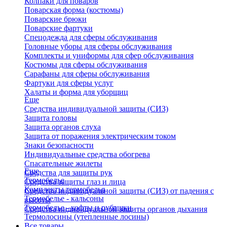
Колпаки для поваров
Поварская форма (костюмы)
Поварские брюки
Поварские фартуки
Спецодежда для сферы обслуживания
Головные уборы для сферы обслуживания
Комплекты и униформы для сфер обслуживания
Костюмы для сферы обслуживания
Сарафаны для сферы обслуживания
Фартуки для сферы услуг
Халаты и форма для уборщиц
Еще
Средства индивидуальной защиты (СИЗ)
Защита головы
Защита органов слуха
Защита от поражения электрическим током
Знаки безопасности
Индивидуальные средства обогрева
Спасательные жилеты
Еще
Средства для защиты рук
Термобелье
Средства защиты глаз и лица
Комплекты термобелья
Средства индивидуальной защиты (СИЗ) от падения с
Термобелье - кальсоны
высоты
Термобелье - кофты и рубашки
Средства индивидуальной защиты органов дыхания
Термолосины (утепленные лосины)
Все товары