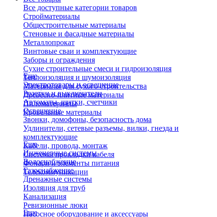
Все доступные категории товаров
Стройматериалы
Общестроительные материалы
Стеновые и фасадные материалы
Металлопрокат
Винтовые сваи и комплектующие
Заборы и ограждения
Сухие строительные смеси и гидроизоляция
Еще
Теплоизоляция и шумоизоляция
Электротовары и освещение
Материалы для сухого строительства
Розетки и выключатели
Древесно-плитные материалы
Автоматы, щитки, счетчики
Пиломатериалы
Освещение
Кровельные материалы
Звонки, домофоны, безопасность дома
Удлинители, сетевые разъемы, вилки, гнезда и
комплектующие
Еще
Кабели, провода, монтаж
Инженерные системы
Системы прокладки кабеля
Водоснабжение
Фонари и элементы питания
Газоснабжение
Телекоммуникации
Дренажные системы
Изоляция для труб
Канализация
Ревизионные люки
Еще
Насосное оборудование и аксессуары