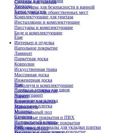
Унитазы и инсталляции
Сиденья для унитаза
Унитазы
Аксессуары для безопасности в ванной
Бачки унитазов
Аксессуары для общественных мест
Комплектующие для унитаза
Инсталляции и комплектующие
Писсуары и комплектующие
Биде и комплектующие
Еще
Интерьер и отделка
Напольное покрытие
Ламинат
Паркетная доска
Ковролин
Искусственная трава
Массивная доска
Инженерная доска
Еще
Линолеум и комплектующие
Плитка и затирка для швов
Пробковое покрытие
Керамогранит
Паркет
Керамическая плитка
Ковровые покрытия
Зеркальная плитка
Мармолеум
Мозаика
Минеральный пол
Ступени
Виниловые покрытия и ПВХ
Натуральный камень
Наливные напольные покрытия
Еще
Расходные материалы для укладки плитки
Стеклянный пол
Настенное и потолочное покрытие
Затирки для швов плитки