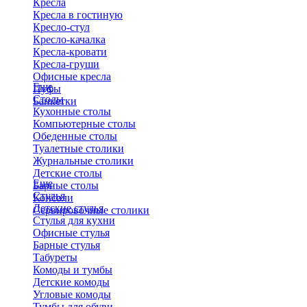
Кресла
Кресла в гостиную
Кресло-стул
Кресло-качалка
Кресла-кровати
Кресла-груши
Офисные кресла
Еще
Пуфы
Столы
Банкетки
Кухонные столы
Компьютерные столы
Обеденные столы
Туалетные столики
Журнальные столики
​Детские столы
Еще
Барные столы
Стулья
Консоли
Детские стулья
Сервировочные столики
Стулья для кухни
Офисные стулья
Барные стулья
Табуреты
Комоды и тумбы
Детские комоды
Угловые комоды
Тумбы для обуви