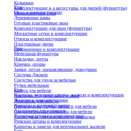
Козырьки
Еще
Комплектующие и а аксессуары для дверей (фурнитура)
Окна и комплектующие
Межкомнатные арки
Деревянные рамы
Готовые пластиковые окна
Комплектующие для окон (фурнитура)
Москитные сетки и комплектующие
Откосы и комплектующие
Пластиковые двери
Еще
Подоконники и комплектующие
Мебельная фурнитура
Накладки, ленты
Крючки, опоры
Замки, петли, направляющие, доводчики
Система Джокер
Средства для ухода за мебелью
Ручки мебельные
Еще
Колеса для мебели
Карнизы, рулонные шторы, жалюзи и комплектующие
Накладки под мебельные ножки
Жалюзи и комплектующие
Демпферы для мебели
Карнизы и комплектующие
Перекладины, трубы, штанги для мебели
Аксессуары для карнизов
Соединительные элементы для мебели
Рулонные шторы и комплекующие
Аксессуары для безопасности, накладки
Римские шторы и комплекующие
Карнизы и ламели для вертикальных жалюзи
Еще