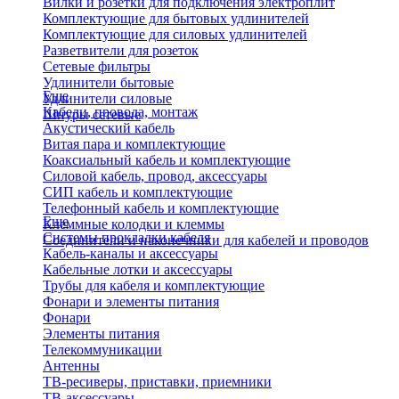
Вилки и розетки для подключения электроплит
Комплектующие для бытовых удлинителей
Комплектующие для силовых удлинителей
Разветвители для розеток
Сетевые фильтры
Удлинители бытовые
Еще
Удлинители силовые
Кабели, провода, монтаж
Шнуры сетевые
Акустический кабель
Витая пара и комплектующие
Коаксиальный кабель и комплектующие
Силовой кабель, провод, аксессуары
СИП кабель и комплектующие
Телефонный кабель и комплектующие
Еще
Клеммные колодки и клеммы
Системы прокладки кабеля
Соединители и наконечники для кабелей и проводов
Кабель-каналы и аксессуары
Кабельные лотки и аксессуары
Трубы для кабеля и комплектующие
Фонари и элементы питания
Фонари
Элементы питания
Телекоммуникации
Антенны
ТВ-ресиверы, приставки, приемники
ТВ-аксессуары