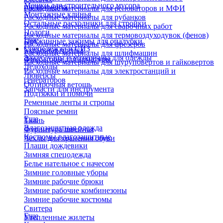
Мешки для строительного мусора
инструмента
Расходные материалы для реноваторов и МФИ
Монтажные клинья
Расходные материалы для рубанков
Остальные расходники для стройки
Расходные материалы для сварочных работ
Пологи
Расходные материалы для термовоздуходувок (фенов)
Еще
Пружинные зажимы для опалубки
Расходные материалы для фрезеров
Спецодежда и СИЗ
Укрывная пленка
Расходные материалы для шлифмашин
Аксессуары и материалы для одежды
Фиксаторы для арматуры
Расходные материалы для шуруповертов и гайковертов
Ледоходы
Расходные материалы для электростанций и
Люверсы
генераторов
Обтирочная ветошь
Запчасти для инструмента
Подтяжки и помочи
Ременные ленты и стропы
Поясные ремни
Еще
Ткань
Влагозащитная одежда
Фурнитура швейная
Костюмы влагозащитные
Чехлы для хранения обуви
Плащи дождевики
Зимняя спецодежда
Белье нательное с начесом
Зимние головные уборы
Зимние рабочие брюки
Зимние рабочие комбинезоны
Зимние рабочие костюмы
Свитера
Еще
Утепленные жилеты