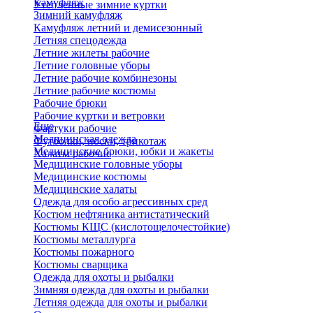
Камуфляж
Утепленные зимние куртки
Зимний камуфляж
Камуфляж летний и демисезонный
Летняя спецодежда
Летние жилеты рабочие
Летние головные уборы
Летние рабочие комбинезоны
Летние рабочие костюмы
Рабочие брюки
Рабочие куртки и ветровки
Еще
Фартуки рабочие
Медицинская одежда
Футболки, носки, трикотаж
Медицинские брюки, юбки и жакеты
Халаты рабочие
Медицинские головные уборы
Медицинские костюмы
Медицинские халаты
Одежда для особо агрессивных сред
Костюм нефтяника антистатический
Костюмы КЩС (кислотощелочестойкие)
Костюмы металлурга
Костюмы пожарного
Костюмы сварщика
Одежда для охоты и рыбалки
Зимняя одежда для охоты и рыбалки
Летняя одежда для охоты и рыбалки