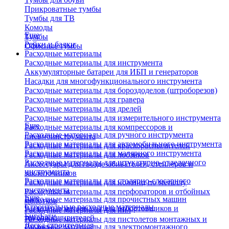
Прикроватные тумбы
Тумбы для ТВ
Комоды
Еще
Тумбы
Рейки и балки
Офисные тумбы
Расходные материалы
Расходные материалы для инструмента
Аккумуляторные батареи для ИБП и генераторов
Насадки для многофункционального инструмента
Расходные материалы для бороздоделов (штроборезов)
Расходные материалы для гравера
Расходные материалы для дрелей
Расходные материалы для измерительного инструмента
Еще
Расходные материалы для компрессоров и
Расходные материалы для ручного инструмента
пневмоинструмента
Расходные материалы для автомобильного инструмента
Расходные материалы для краскораспылителей
Расходные материалы для малярного инструмента
Расходные материалы для лобзиков
Расходные материалы для штукатурно-отделочного
Аксессуары для гвоздезабивателей, степлеров и
инструмента
заклепочников
Расходные материалы для столярно-слесарного
Расходные материалы для ножниц по металлу
инструмента
Расходные материалы для перфораторов и отбойных
Еще
Расходные материалы для прочистных машин
молотков
Строительные расходные материалы
Расходные материалы для отбортовщиков и
Расходные материалы для пил
Биг-Бэги
труборасширителей
Расходные материалы для пистолетов монтажных и
Леска строительная
Расходные материалы для электромонтажного
клеевых