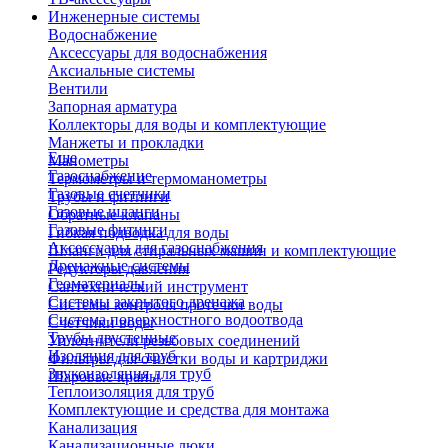
Инженерные системы
Водоснабжение
Аксессуары для водоснабжения
Аксиальные системы
Вентили
Запорная арматура
Коллекторы для воды и комплектующие
Манжеты и прокладки
Еще
Манометры
Газоснабжение
Термометры и термоманометры
Газовые счетчики
Трубы и фитинги
Газовые шланги
Обратные клапаны
Газовые фитинги
Гибкая подводка для воды
Аксессуары для газоснабжения
Шланги для стиральных машин и комплектующие
Дренажные системы
Редукторы давления
Геоматериалы
Сантехнический инструмент
Системы закрытого дренажа
Системы контроля протечки воды
Система поверхностного водоотвода
Счетчики воды
Трубы двустенные
Уплотнители резьбовых соединений
Изоляция для труб
Фильтры для очистки воды и картриджи
Звукоизоляция для труб
Шаровые краны
Теплоизоляция для труб
Комплектующие и средства для монтажа
Канализация
Канализационные люки