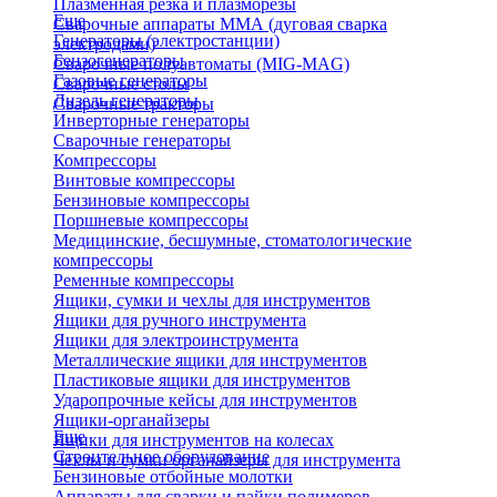
Плазменная резка и плазморезы
Еще
Сварочные аппараты ММА (дуговая сварка
Генераторы (электростанции)
электродами)
Бензогенераторы
Сварочные полуавтоматы (MIG-MAG)
Газовые генераторы
Сварочные столы
Дизель генераторы
Сварочные тракторы
Инверторные генераторы
Сварочные генераторы
Компрессоры
Винтовые компрессоры
Бензиновые компрессоры
Поршневые компрессоры
Медицинские, бесшумные, стоматологические
компрессоры
Ременные компрессоры
Ящики, сумки и чехлы для инструментов
Ящики для ручного инструмента
Ящики для электроинструмента
Металлические ящики для инструментов
Пластиковые ящики для инструментов
Ударопрочные кейсы для инструментов
Ящики-органайзеры
Еще
Ящики для инструментов на колесах
Строительное оборудование
Чехлы и сумки органайзеры для инструмента
Бензиновые отбойные молотки
Аппараты для сварки и пайки полимеров