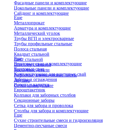
Фасадные панели и комплектующие
Цокольные панели и комплектующие
Сайдинг и комплектующие
Еще
Металлопрокат
Арматура и комплектующие
Металлический уголок
Трубы ВГП и электросварные
Трубы профильные стальные
Полоса стальная
Квадрат стальной
Еще
Лист стальной
Винтовые сваи и комплектующие
Швеллер стальной
Винтовые сваи
Закладные детали
Комплектующие для винтовых свай
Рифленые алюминиевые листы
Заборы и ограждения
Двутавр
Ворота и калитки
Сетки армирующие
Евроштакетник
Колпаки для заборных столбов
Секционные заборы
Сетка для забора и проволока
Столбы для забора и комплектующие
Еще
Сухие строительные смеси и гидроизоляция
Цементно-песчаные смеси