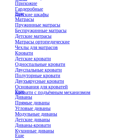
Прихожие
Гардеробные
Еще
Детские шкафы
Матрасы
Пружинные матрасы
Беспружинные матрасы
Детские матрасы
Матрасы ортопедические
Чехлы для матрасов
Кровати
Детские кровати
Односпальные кровати
Двуспальные кровати
Полуторные кровати
Двухъярусные кровати
Основания для кроватей
Еще
Кровати с подъёмным механизмом
Диваны
Прямые диваны
Угловые диваны
Модульные диваны
Детские диваны
Диваны-кровати
Кухонные диваны
Еще