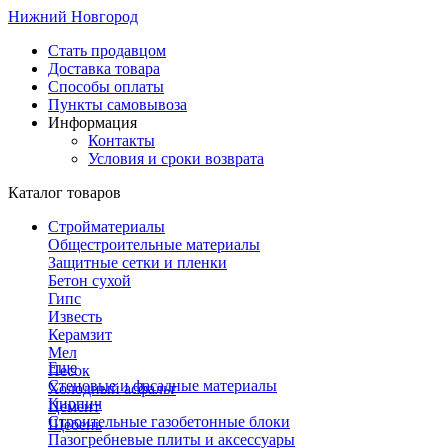
Нижний Новгород
Стать продавцом
Доставка товара
Способы оплаты
Пункты самовывоза
Информация
Контакты
Условия и сроки возврата
Каталог товаров
Стройматериалы
Общестроительные материалы
Защитные сетки и пленки
Бетон сухой
Гипс
Известь
Керамзит
Мел
Еще
Песок
Стеновые и фасадные материалы
Холодный асфальт
Кирпич
Цемент
Строительные газобетонные блоки
Щебень
Пазогребневые плиты и аксессуары