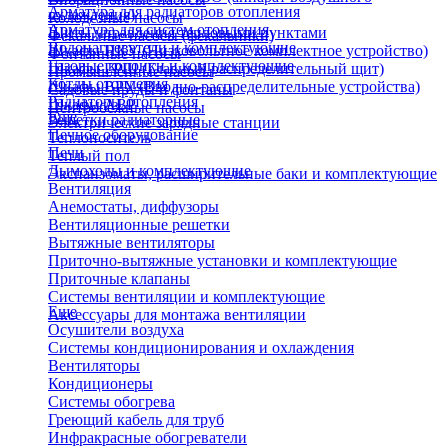
Арматура для радиаторов отопления
охлаждения)
Колодезные насосы
Арматура для систем отопления
Щиты управления тепловыми пунктами
Фекальные насосы (фекальники)
Водонагреватели и комплектующие
Шкафы НКУ (Низковольтное комплектное устройство)
Фонтанные насосы
Газовые колонки и комплектующие
Шкафы ГРЩ (Главный распределительный щит)
Промышленные насосы
Котлы отопления
Шкафы ВРУ (Вводно-распределительные устройства)
Садовые пруды и фонтаны
Радиаторы отопления
Шкафы АВР
Центробежные насосы
Еще
Решетки радиаторные
Электрические зарядные станции
Печное оборудование
Теплоноситель
Печи
Теплый пол
Дымоходы и комплектующие
Экспанзоматы, расширительные баки и комплектующие
Вентиляция
Анемостаты, диффузоры
Вентиляционные решетки
Вытяжные вентиляторы
Приточно-вытяжные установки и комплектующие
Приточные клапаны
Системы вентиляции и комплектующие
Еще
Аксессуары для монтажа вентиляции
Осушители воздуха
Системы кондиционирования и охлаждения
Вентиляторы
Кондиционеры
Системы обогрева
Греющий кабель для труб
Инфракрасные обогреватели