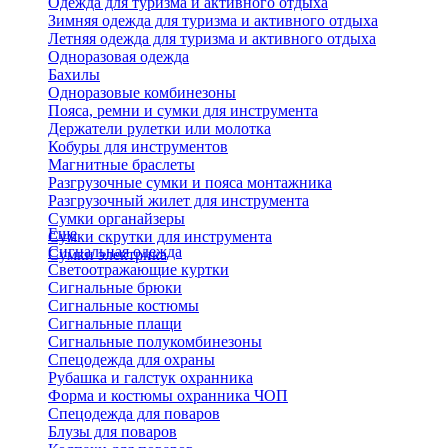
Одежда для туризма и активного отдыха
Зимняя одежда для туризма и активного отдыха
Летняя одежда для туризма и активного отдыха
Одноразовая одежда
Бахилы
Одноразовые комбинезоны
Пояса, ремни и сумки для инструмента
Держатели рулетки или молотка
Кобуры для инструментов
Магнитные браслеты
Разгрузочные сумки и пояса монтажника
Разгрузочный жилет для инструмента
Сумки органайзеры
Еще
Сумки скрутки для инструмента
Сигнальная одежда
Сумки электрика
Светоотражающие куртки
Сигнальные брюки
Сигнальные костюмы
Сигнальные плащи
Сигнальные полукомбинезоны
Спецодежда для охраны
Рубашка и галстук охранника
Форма и костюмы охранника ЧОП
Спецодежда для поваров
Блузы для поваров