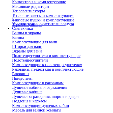
Конвекторы и комплектующие
Масляные радиаторы
Тепловентиляторы
Тепловые завесы и комплектующие
Еще
Тепловые пушки и комплектующие
Увлажнители и очистители воздуха
Терморегуляторы
Сантехника
Ванны и экраны
Ванны
Комплектующие для ванн
Шторки для ванн
Экраны для ванн
Полотенцесушители и комплектующие
Полотенцесушители
Комплектующие к полотенцесушителям
Раковины, пьедесталы и комплектующие
Раковины
Пьедесталы
Комплектующие к раковинам
Душевые кабины и ограждения
Душевые кабины
Душевые ограждения, ширмы и двери
Поддоны и каркасы
Комплектующие душевых кабин
Мебель для ванной комнаты