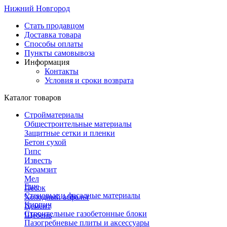
Нижний Новгород
Стать продавцом
Доставка товара
Способы оплаты
Пункты самовывоза
Информация
Контакты
Условия и сроки возврата
Каталог товаров
Стройматериалы
Общестроительные материалы
Защитные сетки и пленки
Бетон сухой
Гипс
Известь
Керамзит
Мел
Еще
Песок
Стеновые и фасадные материалы
Холодный асфальт
Кирпич
Цемент
Строительные газобетонные блоки
Щебень
Пазогребневые плиты и аксессуары