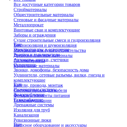
Все доступные категории товаров
Стройматериалы
Общестроительные материалы
Стеновые и фасадные материалы
Металлопрокат
Винтовые сваи и комплектующие
Заборы и ограждения
Сухие строительные смеси и гидроизоляция
Еще
Теплоизоляция и шумоизоляция
Электротовары и освещение
Материалы для сухого строительства
Розетки и выключатели
Древесно-плитные материалы
Автоматы, щитки, счетчики
Пиломатериалы
Освещение
Кровельные материалы
Звонки, домофоны, безопасность дома
Удлинители, сетевые разъемы, вилки, гнезда и
комплектующие
Еще
Кабели, провода, монтаж
Инженерные системы
Системы прокладки кабеля
Водоснабжение
Фонари и элементы питания
Газоснабжение
Телекоммуникации
Дренажные системы
Изоляция для труб
Канализация
Ревизионные люки
Еще
Насосное оборудование и аксессуары