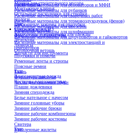
Мешки для строительного мусора
инструмента
Расходные материалы для реноваторов и МФИ
Монтажные клинья
Расходные материалы для рубанков
Остальные расходники для стройки
Расходные материалы для сварочных работ
Пологи
Расходные материалы для термовоздуходувок (фенов)
Еще
Пружинные зажимы для опалубки
Расходные материалы для фрезеров
Спецодежда и СИЗ
Укрывная пленка
Расходные материалы для шлифмашин
Аксессуары и материалы для одежды
Фиксаторы для арматуры
Расходные материалы для шуруповертов и гайковертов
Ледоходы
Расходные материалы для электростанций и
Люверсы
генераторов
Обтирочная ветошь
Запчасти для инструмента
Подтяжки и помочи
Ременные ленты и стропы
Поясные ремни
Еще
Ткань
Влагозащитная одежда
Фурнитура швейная
Костюмы влагозащитные
Чехлы для хранения обуви
Плащи дождевики
Зимняя спецодежда
Белье нательное с начесом
Зимние головные уборы
Зимние рабочие брюки
Зимние рабочие комбинезоны
Зимние рабочие костюмы
Свитера
Еще
Утепленные жилеты