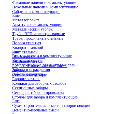
Фасадные панели и комплектующие
Цокольные панели и комплектующие
Сайдинг и комплектующие
Еще
Металлопрокат
Арматура и комплектующие
Металлический уголок
Трубы ВГП и электросварные
Трубы профильные стальные
Полоса стальная
Квадрат стальной
Еще
Лист стальной
Винтовые сваи и комплектующие
Швеллер стальной
Винтовые сваи
Закладные детали
Комплектующие для винтовых свай
Рифленые алюминиевые листы
Заборы и ограждения
Двутавр
Ворота и калитки
Сетки армирующие
Евроштакетник
Колпаки для заборных столбов
Секционные заборы
Сетка для забора и проволока
Столбы для забора и комплектующие
Еще
Сухие строительные смеси и гидроизоляция
Цементно-песчаные смеси