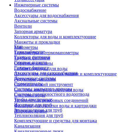
Инженерные системы
Водоснабжение
Аксессуары для водоснабжения
Аксиальные системы
Вентили
Запорная арматура
Коллекторы для воды и комплектующие
Манжеты и прокладки
Еще
Манометры
Газоснабжение
Термометры и термоманометры
Газовые счетчики
Трубы и фитинги
Газовые шланги
Обратные клапаны
Газовые фитинги
Гибкая подводка для воды
Аксессуары для газоснабжения
Шланги для стиральных машин и комплектующие
Дренажные системы
Редукторы давления
Геоматериалы
Сантехнический инструмент
Системы закрытого дренажа
Системы контроля протечки воды
Система поверхностного водоотвода
Счетчики воды
Трубы двустенные
Уплотнители резьбовых соединений
Изоляция для труб
Фильтры для очистки воды и картриджи
Звукоизоляция для труб
Шаровые краны
Теплоизоляция для труб
Комплектующие и средства для монтажа
Канализация
Канализационные люки