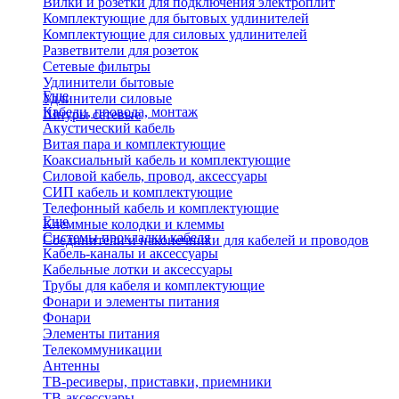
Вилки и розетки для подключения электроплит
Комплектующие для бытовых удлинителей
Комплектующие для силовых удлинителей
Разветвители для розеток
Сетевые фильтры
Удлинители бытовые
Еще
Удлинители силовые
Кабели, провода, монтаж
Шнуры сетевые
Акустический кабель
Витая пара и комплектующие
Коаксиальный кабель и комплектующие
Силовой кабель, провод, аксессуары
СИП кабель и комплектующие
Телефонный кабель и комплектующие
Еще
Клеммные колодки и клеммы
Системы прокладки кабеля
Соединители и наконечники для кабелей и проводов
Кабель-каналы и аксессуары
Кабельные лотки и аксессуары
Трубы для кабеля и комплектующие
Фонари и элементы питания
Фонари
Элементы питания
Телекоммуникации
Антенны
ТВ-ресиверы, приставки, приемники
ТВ-аксессуары