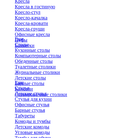
Кресла
Кресла в гостиную
Кресло-стул
Кресло-качалка
Кресла-кровати
Кресла-груши
Офисные кресла
Еще
Пуфы
Столы
Банкетки
Кухонные столы
Компьютерные столы
Обеденные столы
Туалетные столики
Журнальные столики
​Детские столы
Еще
Барные столы
Стулья
Консоли
Детские стулья
Сервировочные столики
Стулья для кухни
Офисные стулья
Барные стулья
Табуреты
Комоды и тумбы
Детские комоды
Угловые комоды
Тумбы для обуви