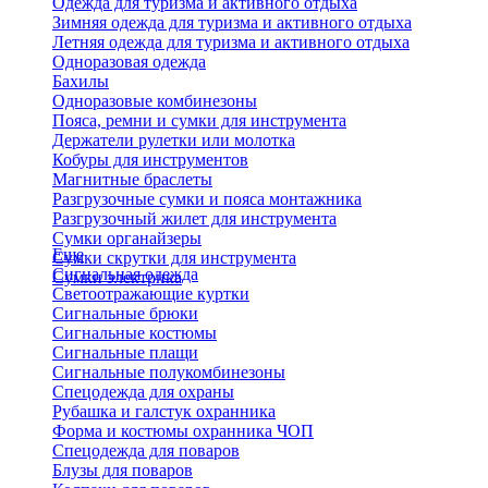
Одежда для туризма и активного отдыха
Зимняя одежда для туризма и активного отдыха
Летняя одежда для туризма и активного отдыха
Одноразовая одежда
Бахилы
Одноразовые комбинезоны
Пояса, ремни и сумки для инструмента
Держатели рулетки или молотка
Кобуры для инструментов
Магнитные браслеты
Разгрузочные сумки и пояса монтажника
Разгрузочный жилет для инструмента
Сумки органайзеры
Еще
Сумки скрутки для инструмента
Сигнальная одежда
Сумки электрика
Светоотражающие куртки
Сигнальные брюки
Сигнальные костюмы
Сигнальные плащи
Сигнальные полукомбинезоны
Спецодежда для охраны
Рубашка и галстук охранника
Форма и костюмы охранника ЧОП
Спецодежда для поваров
Блузы для поваров