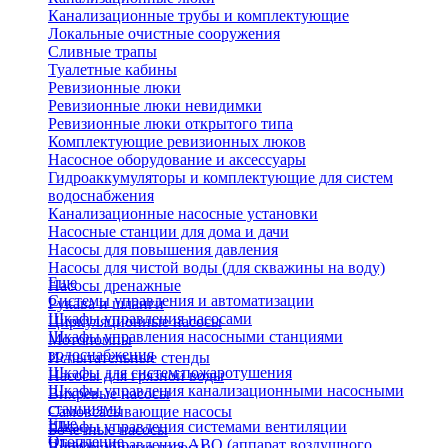
Канализационные трубы и комплектующие
Локальные очистные сооружения
Сливные трапы
Туалетные кабины
Ревизионные люки
Ревизионные люки невидимки
Ревизионные люки открытого типа
Комплектующие ревизионных люков
Насосное оборудование и аксессуары
Гидроаккумуляторы и комплектующие для систем
водоснабжения
Канализационные насосные установки
Насосные станции для дома и дачи
Насосы для повышения давления
Насосы для чистой воды (для скважины на воду)
Еще
Насосы дренажные
Системы управления и автоматизации
Рукава и шланги
Шкафы управления насосами
Циркуляционные насосы
Шкафы управления насосными станциями
Мотопомпы
водоснабжения
Испытательные стенды
Шкафы для систем пожаротушения
Насосы для грязной воды
Шкафы управления канализационными насосными
Вихревые насосы
станциями
Самовсасывающие насосы
Еще
Шкафы управления системами вентиляции
Бочечные насосы
Отопление
Шкафы управления АВО (аппарат воздушного
Вибрационные насосы