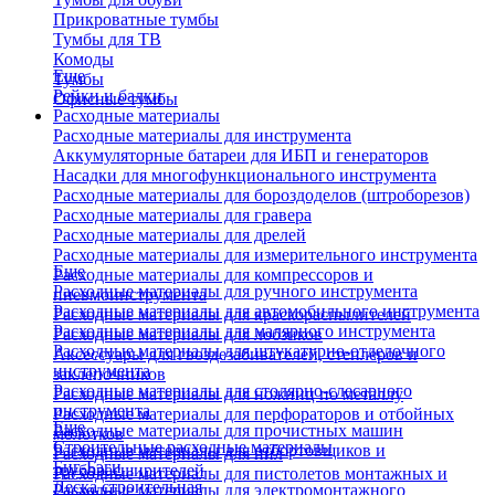
Прикроватные тумбы
Тумбы для ТВ
Комоды
Еще
Тумбы
Рейки и балки
Офисные тумбы
Расходные материалы
Расходные материалы для инструмента
Аккумуляторные батареи для ИБП и генераторов
Насадки для многофункционального инструмента
Расходные материалы для бороздоделов (штроборезов)
Расходные материалы для гравера
Расходные материалы для дрелей
Расходные материалы для измерительного инструмента
Еще
Расходные материалы для компрессоров и
Расходные материалы для ручного инструмента
пневмоинструмента
Расходные материалы для автомобильного инструмента
Расходные материалы для краскораспылителей
Расходные материалы для малярного инструмента
Расходные материалы для лобзиков
Расходные материалы для штукатурно-отделочного
Аксессуары для гвоздезабивателей, степлеров и
инструмента
заклепочников
Расходные материалы для столярно-слесарного
Расходные материалы для ножниц по металлу
инструмента
Расходные материалы для перфораторов и отбойных
Еще
Расходные материалы для прочистных машин
молотков
Строительные расходные материалы
Расходные материалы для отбортовщиков и
Расходные материалы для пил
Биг-Бэги
труборасширителей
Расходные материалы для пистолетов монтажных и
Леска строительная
Расходные материалы для электромонтажного
клеевых