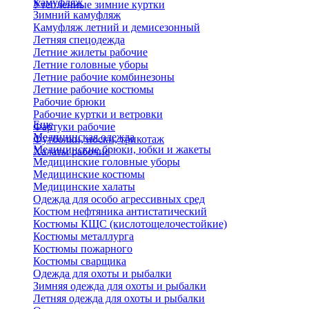
Камуфляж
Утепленные зимние куртки
Зимний камуфляж
Камуфляж летний и демисезонный
Летняя спецодежда
Летние жилеты рабочие
Летние головные уборы
Летние рабочие комбинезоны
Летние рабочие костюмы
Рабочие брюки
Рабочие куртки и ветровки
Еще
Фартуки рабочие
Медицинская одежда
Футболки, носки, трикотаж
Медицинские брюки, юбки и жакеты
Халаты рабочие
Медицинские головные уборы
Медицинские костюмы
Медицинские халаты
Одежда для особо агрессивных сред
Костюм нефтяника антистатический
Костюмы КЩС (кислотощелочестойкие)
Костюмы металлурга
Костюмы пожарного
Костюмы сварщика
Одежда для охоты и рыбалки
Зимняя одежда для охоты и рыбалки
Летняя одежда для охоты и рыбалки