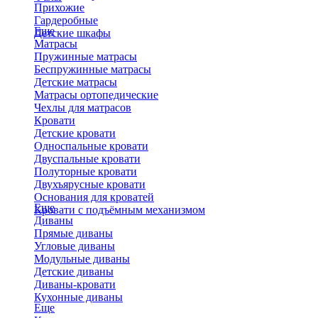
Прихожие
Гардеробные
Еще
Детские шкафы
Матрасы
Пружинные матрасы
Беспружинные матрасы
Детские матрасы
Матрасы ортопедические
Чехлы для матрасов
Кровати
Детские кровати
Односпальные кровати
Двуспальные кровати
Полуторные кровати
Двухъярусные кровати
Основания для кроватей
Еще
Кровати с подъёмным механизмом
Диваны
Прямые диваны
Угловые диваны
Модульные диваны
Детские диваны
Диваны-кровати
Кухонные диваны
Еще