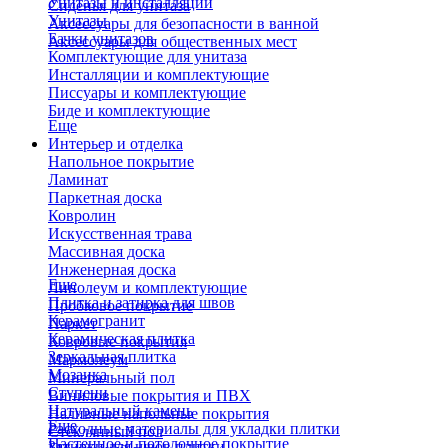
Унитазы и инсталляции
Сиденья для унитаза
Унитазы
Аксессуары для безопасности в ванной
Бачки унитазов
Аксессуары для общественных мест
Комплектующие для унитаза
Инсталляции и комплектующие
Писсуары и комплектующие
Биде и комплектующие
Еще
Интерьер и отделка
Напольное покрытие
Ламинат
Паркетная доска
Ковролин
Искусственная трава
Массивная доска
Инженерная доска
Еще
Линолеум и комплектующие
Плитка и затирка для швов
Пробковое покрытие
Керамогранит
Паркет
Керамическая плитка
Ковровые покрытия
Зеркальная плитка
Мармолеум
Мозаика
Минеральный пол
Ступени
Виниловые покрытия и ПВХ
Натуральный камень
Наливные напольные покрытия
Еще
Расходные материалы для укладки плитки
Стеклянный пол
Настенное и потолочное покрытие
Затирки для швов плитки