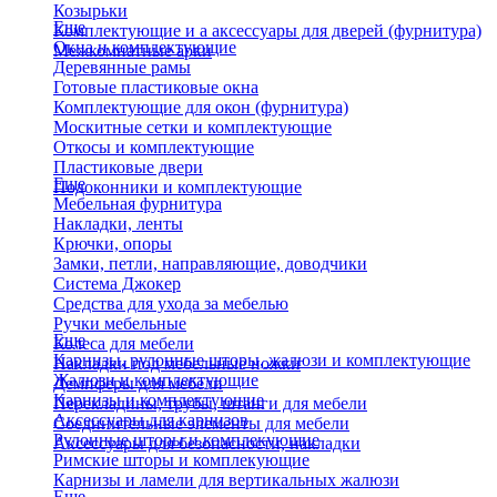
Козырьки
Еще
Комплектующие и а аксессуары для дверей (фурнитура)
Окна и комплектующие
Межкомнатные арки
Деревянные рамы
Готовые пластиковые окна
Комплектующие для окон (фурнитура)
Москитные сетки и комплектующие
Откосы и комплектующие
Пластиковые двери
Еще
Подоконники и комплектующие
Мебельная фурнитура
Накладки, ленты
Крючки, опоры
Замки, петли, направляющие, доводчики
Система Джокер
Средства для ухода за мебелью
Ручки мебельные
Еще
Колеса для мебели
Карнизы, рулонные шторы, жалюзи и комплектующие
Накладки под мебельные ножки
Жалюзи и комплектующие
Демпферы для мебели
Карнизы и комплектующие
Перекладины, трубы, штанги для мебели
Аксессуары для карнизов
Соединительные элементы для мебели
Рулонные шторы и комплекующие
Аксессуары для безопасности, накладки
Римские шторы и комплекующие
Карнизы и ламели для вертикальных жалюзи
Еще