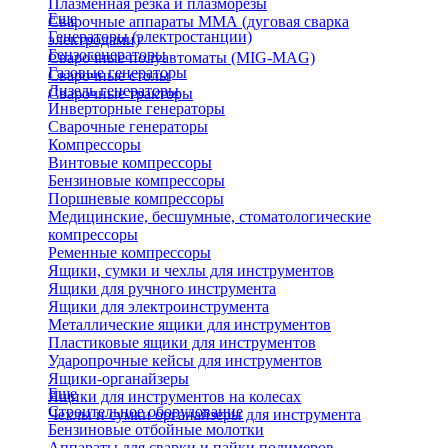
Плазменная резка и плазморезы
Еще
Сварочные аппараты ММА (дуговая сварка
Генераторы (электростанции)
электродами)
Бензогенераторы
Сварочные полуавтоматы (MIG-MAG)
Газовые генераторы
Сварочные столы
Дизель генераторы
Сварочные тракторы
Инверторные генераторы
Сварочные генераторы
Компрессоры
Винтовые компрессоры
Бензиновые компрессоры
Поршневые компрессоры
Медицинские, бесшумные, стоматологические
компрессоры
Ременные компрессоры
Ящики, сумки и чехлы для инструментов
Ящики для ручного инструмента
Ящики для электроинструмента
Металлические ящики для инструментов
Пластиковые ящики для инструментов
Ударопрочные кейсы для инструментов
Ящики-органайзеры
Еще
Ящики для инструментов на колесах
Строительное оборудование
Чехлы и сумки органайзеры для инструмента
Бензиновые отбойные молотки
Аппараты для сварки и пайки полимеров