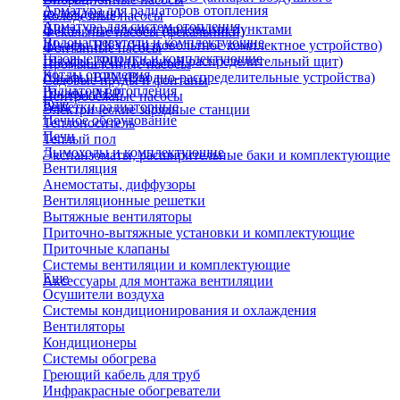
Арматура для радиаторов отопления
охлаждения)
Колодезные насосы
Арматура для систем отопления
Щиты управления тепловыми пунктами
Фекальные насосы (фекальники)
Водонагреватели и комплектующие
Шкафы НКУ (Низковольтное комплектное устройство)
Фонтанные насосы
Газовые колонки и комплектующие
Шкафы ГРЩ (Главный распределительный щит)
Промышленные насосы
Котлы отопления
Шкафы ВРУ (Вводно-распределительные устройства)
Садовые пруды и фонтаны
Радиаторы отопления
Шкафы АВР
Центробежные насосы
Еще
Решетки радиаторные
Электрические зарядные станции
Печное оборудование
Теплоноситель
Печи
Теплый пол
Дымоходы и комплектующие
Экспанзоматы, расширительные баки и комплектующие
Вентиляция
Анемостаты, диффузоры
Вентиляционные решетки
Вытяжные вентиляторы
Приточно-вытяжные установки и комплектующие
Приточные клапаны
Системы вентиляции и комплектующие
Еще
Аксессуары для монтажа вентиляции
Осушители воздуха
Системы кондиционирования и охлаждения
Вентиляторы
Кондиционеры
Системы обогрева
Греющий кабель для труб
Инфракрасные обогреватели