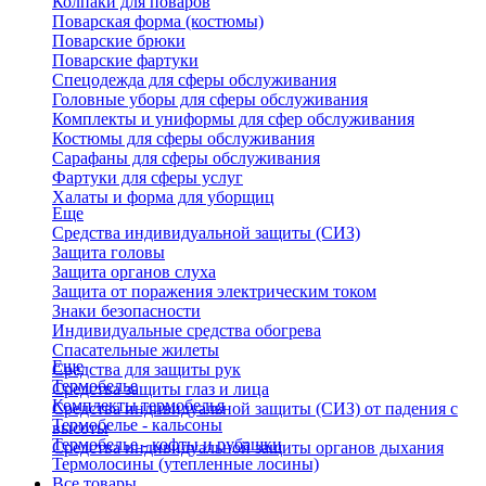
Колпаки для поваров
Поварская форма (костюмы)
Поварские брюки
Поварские фартуки
Спецодежда для сферы обслуживания
Головные уборы для сферы обслуживания
Комплекты и униформы для сфер обслуживания
Костюмы для сферы обслуживания
Сарафаны для сферы обслуживания
Фартуки для сферы услуг
Халаты и форма для уборщиц
Еще
Средства индивидуальной защиты (СИЗ)
Защита головы
Защита органов слуха
Защита от поражения электрическим током
Знаки безопасности
Индивидуальные средства обогрева
Спасательные жилеты
Еще
Средства для защиты рук
Термобелье
Средства защиты глаз и лица
Комплекты термобелья
Средства индивидуальной защиты (СИЗ) от падения с
Термобелье - кальсоны
высоты
Термобелье - кофты и рубашки
Средства индивидуальной защиты органов дыхания
Термолосины (утепленные лосины)
Все товары