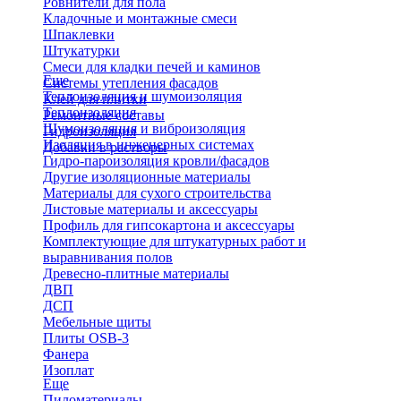
Ровнители для пола
Кладочные и монтажные смеси
Шпаклевки
Штукатурки
Смеси для кладки печей и каминов
Еще
Системы утепления фасадов
Теплоизоляция и шумоизоляция
Клей для плитки
Теплоизоляция
Ремонтные составы
Шумоизоляция и виброизоляция
Гидроизоляция
Изоляция в инженерных системах
Добавки в растворы
Гидро-пароизоляция кровли/фасадов
Другие изоляционные материалы
Материалы для сухого строительства
Листовые материалы и аксессуары
Профиль для гипсокартона и аксессуары
Комплектующие для штукатурных работ и
выравнивания полов
Древесно-плитные материалы
ДВП
ДСП
Мебельные щиты
Плиты OSB-3
Фанера
Изоплат
Еще
Пиломатериалы