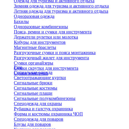
Одежда для туризма и активного отдыха
Зимняя одежда для туризма и активного отдыха
Летняя одежда для туризма и активного отдыха
Одноразовая одежда
Бахилы
Одноразовые комбинезоны
Пояса, ремни и сумки для инструмента
Держатели рулетки или молотка
Кобуры для инструментов
Магнитные браслеты
Разгрузочные сумки и пояса монтажника
Разгрузочный жилет для инструмента
Сумки органайзеры
Еще
Сумки скрутки для инструмента
Сигнальная одежда
Сумки электрика
Светоотражающие куртки
Сигнальные брюки
Сигнальные костюмы
Сигнальные плащи
Сигнальные полукомбинезоны
Спецодежда для охраны
Рубашка и галстук охранника
Форма и костюмы охранника ЧОП
Спецодежда для поваров
Блузы для поваров