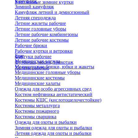
Камуфляж
Утепленные зимние куртки
Зимний камуфляж
Камуфляж летний и демисезонный
Летняя спецодежда
Летние жилеты рабочие
Летние головные уборы
Летние рабочие комбинезоны
Летние рабочие костюмы
Рабочие брюки
Рабочие куртки и ветровки
Еще
Фартуки рабочие
Медицинская одежда
Футболки, носки, трикотаж
Медицинские брюки, юбки и жакеты
Халаты рабочие
Медицинские головные уборы
Медицинские костюмы
Медицинские халаты
Одежда для особо агрессивных сред
Костюм нефтяника антистатический
Костюмы КЩС (кислотощелочестойкие)
Костюмы металлурга
Костюмы пожарного
Костюмы сварщика
Одежда для охоты и рыбалки
Зимняя одежда для охоты и рыбалки
Летняя одежда для охоты и рыбалки