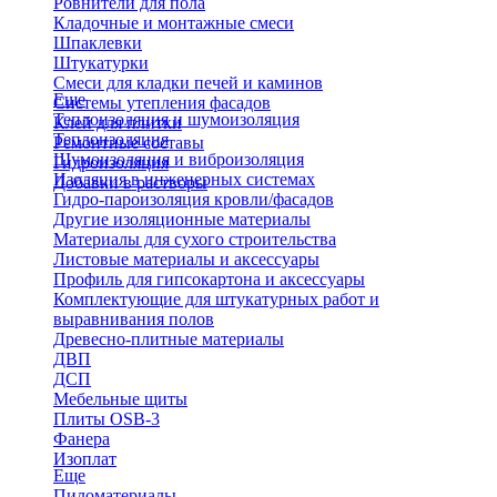
Ровнители для пола
Кладочные и монтажные смеси
Шпаклевки
Штукатурки
Смеси для кладки печей и каминов
Еще
Системы утепления фасадов
Теплоизоляция и шумоизоляция
Клей для плитки
Теплоизоляция
Ремонтные составы
Шумоизоляция и виброизоляция
Гидроизоляция
Изоляция в инженерных системах
Добавки в растворы
Гидро-пароизоляция кровли/фасадов
Другие изоляционные материалы
Материалы для сухого строительства
Листовые материалы и аксессуары
Профиль для гипсокартона и аксессуары
Комплектующие для штукатурных работ и
выравнивания полов
Древесно-плитные материалы
ДВП
ДСП
Мебельные щиты
Плиты OSB-3
Фанера
Изоплат
Еще
Пиломатериалы