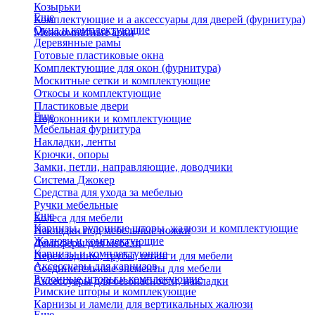
Козырьки
Еще
Комплектующие и а аксессуары для дверей (фурнитура)
Окна и комплектующие
Межкомнатные арки
Деревянные рамы
Готовые пластиковые окна
Комплектующие для окон (фурнитура)
Москитные сетки и комплектующие
Откосы и комплектующие
Пластиковые двери
Еще
Подоконники и комплектующие
Мебельная фурнитура
Накладки, ленты
Крючки, опоры
Замки, петли, направляющие, доводчики
Система Джокер
Средства для ухода за мебелью
Ручки мебельные
Еще
Колеса для мебели
Карнизы, рулонные шторы, жалюзи и комплектующие
Накладки под мебельные ножки
Жалюзи и комплектующие
Демпферы для мебели
Карнизы и комплектующие
Перекладины, трубы, штанги для мебели
Аксессуары для карнизов
Соединительные элементы для мебели
Рулонные шторы и комплекующие
Аксессуары для безопасности, накладки
Римские шторы и комплекующие
Карнизы и ламели для вертикальных жалюзи
Еще