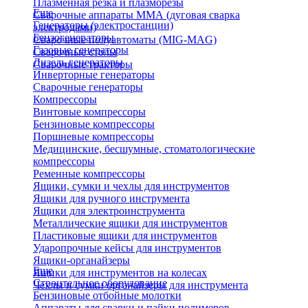
Плазменная резка и плазморезы
Еще
Сварочные аппараты ММА (дуговая сварка
Генераторы (электростанции)
электродами)
Бензогенераторы
Сварочные полуавтоматы (MIG-MAG)
Газовые генераторы
Сварочные столы
Дизель генераторы
Сварочные тракторы
Инверторные генераторы
Сварочные генераторы
Компрессоры
Винтовые компрессоры
Бензиновые компрессоры
Поршневые компрессоры
Медицинские, бесшумные, стоматологические
компрессоры
Ременные компрессоры
Ящики, сумки и чехлы для инструментов
Ящики для ручного инструмента
Ящики для электроинструмента
Металлические ящики для инструментов
Пластиковые ящики для инструментов
Ударопрочные кейсы для инструментов
Ящики-органайзеры
Еще
Ящики для инструментов на колесах
Строительное оборудование
Чехлы и сумки органайзеры для инструмента
Бензиновые отбойные молотки
Аппараты для сварки и пайки полимеров