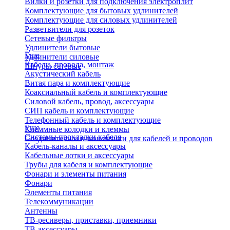
Вилки и розетки для подключения электроплит
Комплектующие для бытовых удлинителей
Комплектующие для силовых удлинителей
Разветвители для розеток
Сетевые фильтры
Удлинители бытовые
Еще
Удлинители силовые
Кабели, провода, монтаж
Шнуры сетевые
Акустический кабель
Витая пара и комплектующие
Коаксиальный кабель и комплектующие
Силовой кабель, провод, аксессуары
СИП кабель и комплектующие
Телефонный кабель и комплектующие
Еще
Клеммные колодки и клеммы
Системы прокладки кабеля
Соединители и наконечники для кабелей и проводов
Кабель-каналы и аксессуары
Кабельные лотки и аксессуары
Трубы для кабеля и комплектующие
Фонари и элементы питания
Фонари
Элементы питания
Телекоммуникации
Антенны
ТВ-ресиверы, приставки, приемники
ТВ-аксессуары