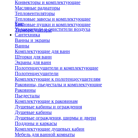
Конвекторы и комплектующие
Масляные радиаторы
Тепловентиляторы
Тепловые завесы и комплектующие
Еще
Тепловые пушки и комплектующие
Увлажнители и очистители воздуха
Терморегуляторы
Сантехника
Ванны и экраны
Ванны
Комплектующие для ванн
Шторки для ванн
Экраны для ванн
Полотенцесушители и комплектующие
Полотенцесушители
Комплектующие к полотенцесушителям
Раковины, пьедесталы и комплектующие
Раковины
Пьедесталы
Комплектующие к раковинам
Душевые кабины и ограждения
Душевые кабины
Душевые ограждения, ширмы и двери
Поддоны и каркасы
Комплектующие душевых кабин
Мебель для ванной комнаты