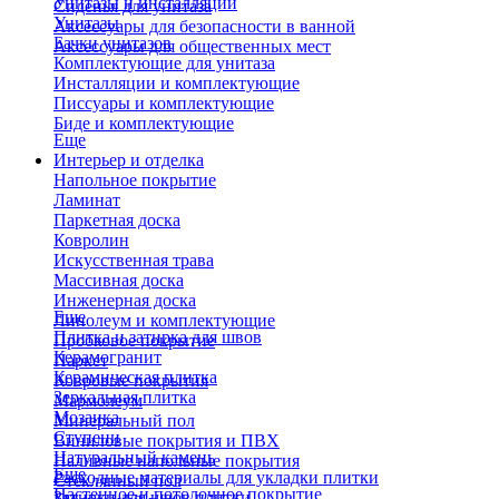
Унитазы и инсталляции
Сиденья для унитаза
Унитазы
Аксессуары для безопасности в ванной
Бачки унитазов
Аксессуары для общественных мест
Комплектующие для унитаза
Инсталляции и комплектующие
Писсуары и комплектующие
Биде и комплектующие
Еще
Интерьер и отделка
Напольное покрытие
Ламинат
Паркетная доска
Ковролин
Искусственная трава
Массивная доска
Инженерная доска
Еще
Линолеум и комплектующие
Плитка и затирка для швов
Пробковое покрытие
Керамогранит
Паркет
Керамическая плитка
Ковровые покрытия
Зеркальная плитка
Мармолеум
Мозаика
Минеральный пол
Ступени
Виниловые покрытия и ПВХ
Натуральный камень
Наливные напольные покрытия
Еще
Расходные материалы для укладки плитки
Стеклянный пол
Настенное и потолочное покрытие
Затирки для швов плитки