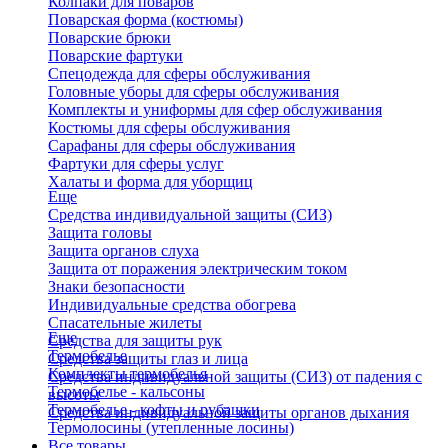
Колпаки для поваров
Поварская форма (костюмы)
Поварские брюки
Поварские фартуки
Спецодежда для сферы обслуживания
Головные уборы для сферы обслуживания
Комплекты и униформы для сфер обслуживания
Костюмы для сферы обслуживания
Сарафаны для сферы обслуживания
Фартуки для сферы услуг
Халаты и форма для уборщиц
Еще
Средства индивидуальной защиты (СИЗ)
Защита головы
Защита органов слуха
Защита от поражения электрическим током
Знаки безопасности
Индивидуальные средства обогрева
Спасательные жилеты
Еще
Средства для защиты рук
Термобелье
Средства защиты глаз и лица
Комплекты термобелья
Средства индивидуальной защиты (СИЗ) от падения с
Термобелье - кальсоны
высоты
Термобелье - кофты и рубашки
Средства индивидуальной защиты органов дыхания
Термолосины (утепленные лосины)
Все товары