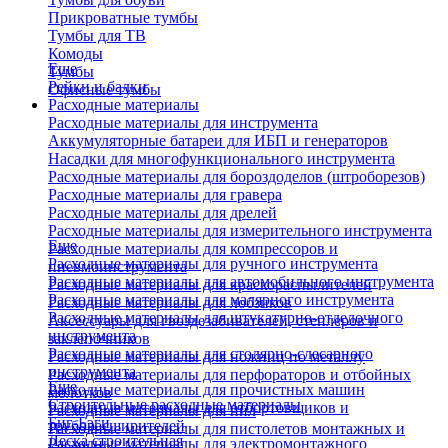
Прикроватные тумбы
Тумбы для ТВ
Комоды
Еще
Тумбы
Рейки и балки
Офисные тумбы
Расходные материалы
Расходные материалы для инструмента
Аккумуляторные батареи для ИБП и генераторов
Насадки для многофункционального инструмента
Расходные материалы для бороздоделов (штроборезов)
Расходные материалы для гравера
Расходные материалы для дрелей
Расходные материалы для измерительного инструмента
Еще
Расходные материалы для компрессоров и
Расходные материалы для ручного инструмента
пневмоинструмента
Расходные материалы для автомобильного инструмента
Расходные материалы для краскораспылителей
Расходные материалы для малярного инструмента
Расходные материалы для лобзиков
Расходные материалы для штукатурно-отделочного
Аксессуары для гвоздезабивателей, степлеров и
инструмента
заклепочников
Расходные материалы для столярно-слесарного
Расходные материалы для ножниц по металлу
инструмента
Расходные материалы для перфораторов и отбойных
Еще
Расходные материалы для прочистных машин
молотков
Строительные расходные материалы
Расходные материалы для отбортовщиков и
Расходные материалы для пил
Биг-Бэги
труборасширителей
Расходные материалы для пистолетов монтажных и
Леска строительная
Расходные материалы для электромонтажного
клеевых