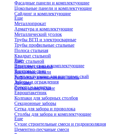
Фасадные панели и комплектующие
Цокольные панели и комплектующие
Сайдинг и комплектующие
Еще
Металлопрокат
Арматура и комплектующие
Металлический уголок
Трубы ВГП и электросварные
Трубы профильные стальные
Полоса стальная
Квадрат стальной
Еще
Лист стальной
Винтовые сваи и комплектующие
Швеллер стальной
Винтовые сваи
Закладные детали
Комплектующие для винтовых свай
Рифленые алюминиевые листы
Заборы и ограждения
Двутавр
Ворота и калитки
Сетки армирующие
Евроштакетник
Колпаки для заборных столбов
Секционные заборы
Сетка для забора и проволока
Столбы для забора и комплектующие
Еще
Сухие строительные смеси и гидроизоляция
Цементно-песчаные смеси