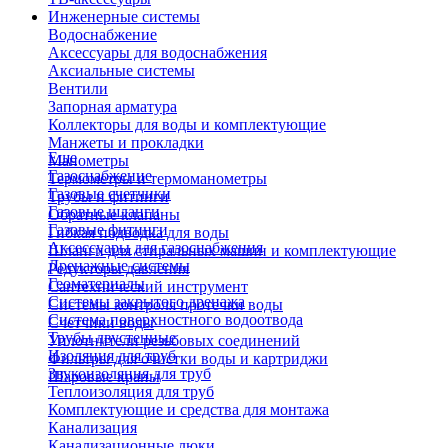
Инженерные системы
Водоснабжение
Аксессуары для водоснабжения
Аксиальные системы
Вентили
Запорная арматура
Коллекторы для воды и комплектующие
Манжеты и прокладки
Еще
Манометры
Газоснабжение
Термометры и термоманометры
Газовые счетчики
Трубы и фитинги
Газовые шланги
Обратные клапаны
Газовые фитинги
Гибкая подводка для воды
Аксессуары для газоснабжения
Шланги для стиральных машин и комплектующие
Дренажные системы
Редукторы давления
Геоматериалы
Сантехнический инструмент
Системы закрытого дренажа
Системы контроля протечки воды
Система поверхностного водоотвода
Счетчики воды
Трубы двустенные
Уплотнители резьбовых соединений
Изоляция для труб
Фильтры для очистки воды и картриджи
Звукоизоляция для труб
Шаровые краны
Теплоизоляция для труб
Комплектующие и средства для монтажа
Канализация
Канализационные люки