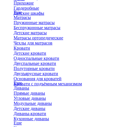
Прихожие
Гардеробные
Еще
Детские шкафы
Матрасы
Пружинные матрасы
Беспружинные матрасы
Детские матрасы
Матрасы ортопедические
Чехлы для матрасов
Кровати
Детские кровати
Односпальные кровати
Двуспальные кровати
Полуторные кровати
Двухъярусные кровати
Основания для кроватей
Еще
Кровати с подъёмным механизмом
Диваны
Прямые диваны
Угловые диваны
Модульные диваны
Детские диваны
Диваны-кровати
Кухонные диваны
Еще