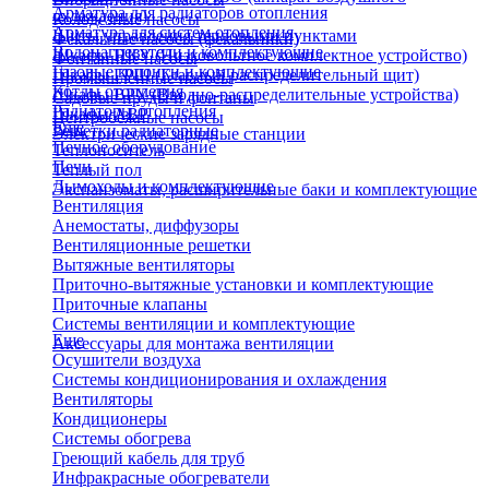
Арматура для радиаторов отопления
охлаждения)
Колодезные насосы
Арматура для систем отопления
Щиты управления тепловыми пунктами
Фекальные насосы (фекальники)
Водонагреватели и комплектующие
Шкафы НКУ (Низковольтное комплектное устройство)
Фонтанные насосы
Газовые колонки и комплектующие
Шкафы ГРЩ (Главный распределительный щит)
Промышленные насосы
Котлы отопления
Шкафы ВРУ (Вводно-распределительные устройства)
Садовые пруды и фонтаны
Радиаторы отопления
Шкафы АВР
Центробежные насосы
Еще
Решетки радиаторные
Электрические зарядные станции
Печное оборудование
Теплоноситель
Печи
Теплый пол
Дымоходы и комплектующие
Экспанзоматы, расширительные баки и комплектующие
Вентиляция
Анемостаты, диффузоры
Вентиляционные решетки
Вытяжные вентиляторы
Приточно-вытяжные установки и комплектующие
Приточные клапаны
Системы вентиляции и комплектующие
Еще
Аксессуары для монтажа вентиляции
Осушители воздуха
Системы кондиционирования и охлаждения
Вентиляторы
Кондиционеры
Системы обогрева
Греющий кабель для труб
Инфракрасные обогреватели