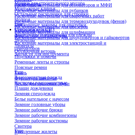
Мешки для строительного мусора
инструмента
Расходные материалы для реноваторов и МФИ
Монтажные клинья
Расходные материалы для рубанков
Остальные расходники для стройки
Расходные материалы для сварочных работ
Пологи
Расходные материалы для термовоздуходувок (фенов)
Еще
Пружинные зажимы для опалубки
Расходные материалы для фрезеров
Спецодежда и СИЗ
Укрывная пленка
Расходные материалы для шлифмашин
Аксессуары и материалы для одежды
Фиксаторы для арматуры
Расходные материалы для шуруповертов и гайковертов
Ледоходы
Расходные материалы для электростанций и
Люверсы
генераторов
Обтирочная ветошь
Запчасти для инструмента
Подтяжки и помочи
Ременные ленты и стропы
Поясные ремни
Еще
Ткань
Влагозащитная одежда
Фурнитура швейная
Костюмы влагозащитные
Чехлы для хранения обуви
Плащи дождевики
Зимняя спецодежда
Белье нательное с начесом
Зимние головные уборы
Зимние рабочие брюки
Зимние рабочие комбинезоны
Зимние рабочие костюмы
Свитера
Еще
Утепленные жилеты