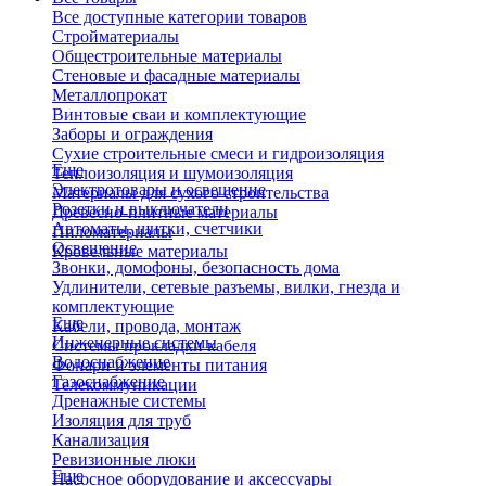
Все доступные категории товаров
Стройматериалы
Общестроительные материалы
Стеновые и фасадные материалы
Металлопрокат
Винтовые сваи и комплектующие
Заборы и ограждения
Сухие строительные смеси и гидроизоляция
Еще
Теплоизоляция и шумоизоляция
Электротовары и освещение
Материалы для сухого строительства
Розетки и выключатели
Древесно-плитные материалы
Автоматы, щитки, счетчики
Пиломатериалы
Освещение
Кровельные материалы
Звонки, домофоны, безопасность дома
Удлинители, сетевые разъемы, вилки, гнезда и
комплектующие
Еще
Кабели, провода, монтаж
Инженерные системы
Системы прокладки кабеля
Водоснабжение
Фонари и элементы питания
Газоснабжение
Телекоммуникации
Дренажные системы
Изоляция для труб
Канализация
Ревизионные люки
Еще
Насосное оборудование и аксессуары