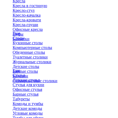
Кресла
Кресла в гостиную
Кресло-стул
Кресло-качалка
Кресла-кровати
Кресла-груши
Офисные кресла
Еще
Пуфы
Столы
Банкетки
Кухонные столы
Компьютерные столы
Обеденные столы
Туалетные столики
Журнальные столики
​Детские столы
Еще
Барные столы
Стулья
Консоли
Детские стулья
Сервировочные столики
Стулья для кухни
Офисные стулья
Барные стулья
Табуреты
Комоды и тумбы
Детские комоды
Угловые комоды
Тумбы для обуви