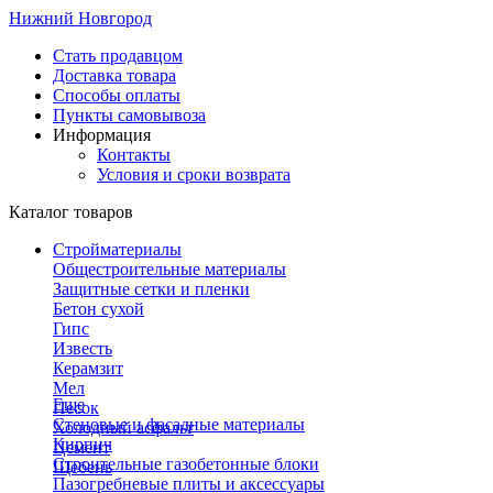
Нижний Новгород
Стать продавцом
Доставка товара
Способы оплаты
Пункты самовывоза
Информация
Контакты
Условия и сроки возврата
Каталог товаров
Стройматериалы
Общестроительные материалы
Защитные сетки и пленки
Бетон сухой
Гипс
Известь
Керамзит
Мел
Еще
Песок
Стеновые и фасадные материалы
Холодный асфальт
Кирпич
Цемент
Строительные газобетонные блоки
Щебень
Пазогребневые плиты и аксессуары