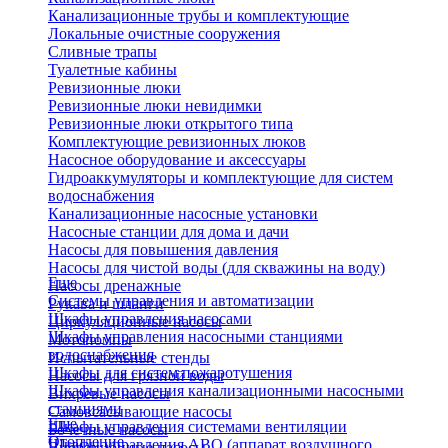
Канализационные трубы и комплектующие
Локальные очистные сооружения
Сливные трапы
Туалетные кабины
Ревизионные люки
Ревизионные люки невидимки
Ревизионные люки открытого типа
Комплектующие ревизионных люков
Насосное оборудование и аксессуары
Гидроаккумуляторы и комплектующие для систем
водоснабжения
Канализационные насосные установки
Насосные станции для дома и дачи
Насосы для повышения давления
Насосы для чистой воды (для скважины на воду)
Еще
Насосы дренажные
Системы управления и автоматизации
Рукава и шланги
Шкафы управления насосами
Циркуляционные насосы
Шкафы управления насосными станциями
Мотопомпы
водоснабжения
Испытательные стенды
Шкафы для систем пожаротушения
Насосы для грязной воды
Шкафы управления канализационными насосными
Вихревые насосы
станциями
Самовсасывающие насосы
Еще
Шкафы управления системами вентиляции
Бочечные насосы
Отопление
Шкафы управления АВО (аппарат воздушного
Вибрационные насосы