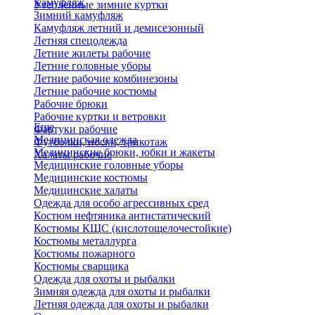
Камуфляж
Утепленные зимние куртки
Зимний камуфляж
Камуфляж летний и демисезонный
Летняя спецодежда
Летние жилеты рабочие
Летние головные уборы
Летние рабочие комбинезоны
Летние рабочие костюмы
Рабочие брюки
Рабочие куртки и ветровки
Еще
Фартуки рабочие
Медицинская одежда
Футболки, носки, трикотаж
Медицинские брюки, юбки и жакеты
Халаты рабочие
Медицинские головные уборы
Медицинские костюмы
Медицинские халаты
Одежда для особо агрессивных сред
Костюм нефтяника антистатический
Костюмы КЩС (кислотощелочестойкие)
Костюмы металлурга
Костюмы пожарного
Костюмы сварщика
Одежда для охоты и рыбалки
Зимняя одежда для охоты и рыбалки
Летняя одежда для охоты и рыбалки