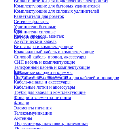
Вилки и розетки для подключения электроплит
Комплектующие для бытовых удлинителей
Комплектующие для силовых удлинителей
Разветвители для розеток
Сетевые фильтры
Удлинители бытовые
Еще
Удлинители силовые
Кабели, провода, монтаж
Шнуры сетевые
Акустический кабель
Витая пара и комплектующие
Коаксиальный кабель и комплектующие
Силовой кабель, провод, аксессуары
СИП кабель и комплектующие
Телефонный кабель и комплектующие
Еще
Клеммные колодки и клеммы
Системы прокладки кабеля
Соединители и наконечники для кабелей и проводов
Кабель-каналы и аксессуары
Кабельные лотки и аксессуары
Трубы для кабеля и комплектующие
Фонари и элементы питания
Фонари
Элементы питания
Телекоммуникации
Антенны
ТВ-ресиверы, приставки, приемники
ТВ-аксессуары