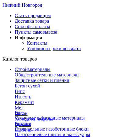
Нижний Новгород
Стать продавцом
Доставка товара
Способы оплаты
Пункты самовывоза
Информация
Контакты
Условия и сроки возврата
Каталог товаров
Стройматериалы
Общестроительные материалы
Защитные сетки и пленки
Бетон сухой
Гипс
Известь
Керамзит
Мел
Еще
Песок
Стеновые и фасадные материалы
Холодный асфальт
Кирпич
Цемент
Строительные газобетонные блоки
Щебень
Пазогребневые плиты и аксессуары