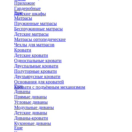
Прихожие
Гардеробные
Еще
Детские шкафы
Матрасы
Пружинные матрасы
Беспружинные матрасы
Детские матрасы
Матрасы ортопедические
Чехлы для матрасов
Кровати
Детские кровати
Односпальные кровати
Двуспальные кровати
Полуторные кровати
Двухъярусные кровати
Основания для кроватей
Еще
Кровати с подъёмным механизмом
Диваны
Прямые диваны
Угловые диваны
Модульные диваны
Детские диваны
Диваны-кровати
Кухонные диваны
Еще