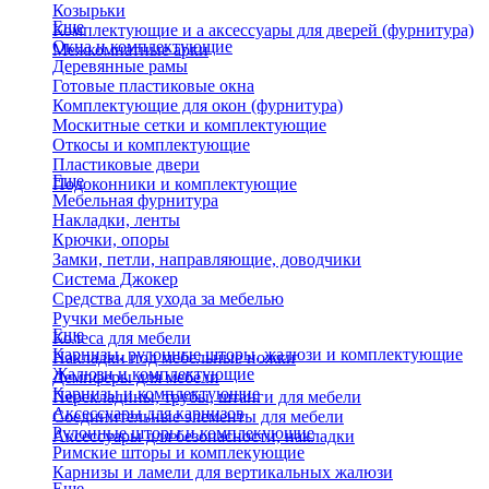
Козырьки
Еще
Комплектующие и а аксессуары для дверей (фурнитура)
Окна и комплектующие
Межкомнатные арки
Деревянные рамы
Готовые пластиковые окна
Комплектующие для окон (фурнитура)
Москитные сетки и комплектующие
Откосы и комплектующие
Пластиковые двери
Еще
Подоконники и комплектующие
Мебельная фурнитура
Накладки, ленты
Крючки, опоры
Замки, петли, направляющие, доводчики
Система Джокер
Средства для ухода за мебелью
Ручки мебельные
Еще
Колеса для мебели
Карнизы, рулонные шторы, жалюзи и комплектующие
Накладки под мебельные ножки
Жалюзи и комплектующие
Демпферы для мебели
Карнизы и комплектующие
Перекладины, трубы, штанги для мебели
Аксессуары для карнизов
Соединительные элементы для мебели
Рулонные шторы и комплекующие
Аксессуары для безопасности, накладки
Римские шторы и комплекующие
Карнизы и ламели для вертикальных жалюзи
Еще