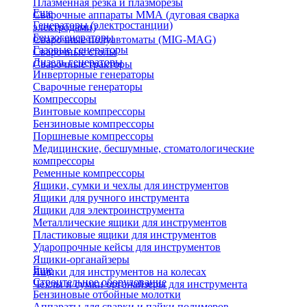
Плазменная резка и плазморезы
Еще
Сварочные аппараты ММА (дуговая сварка
Генераторы (электростанции)
электродами)
Бензогенераторы
Сварочные полуавтоматы (MIG-MAG)
Газовые генераторы
Сварочные столы
Дизель генераторы
Сварочные тракторы
Инверторные генераторы
Сварочные генераторы
Компрессоры
Винтовые компрессоры
Бензиновые компрессоры
Поршневые компрессоры
Медицинские, бесшумные, стоматологические
компрессоры
Ременные компрессоры
Ящики, сумки и чехлы для инструментов
Ящики для ручного инструмента
Ящики для электроинструмента
Металлические ящики для инструментов
Пластиковые ящики для инструментов
Ударопрочные кейсы для инструментов
Ящики-органайзеры
Еще
Ящики для инструментов на колесах
Строительное оборудование
Чехлы и сумки органайзеры для инструмента
Бензиновые отбойные молотки
Аппараты для сварки и пайки полимеров