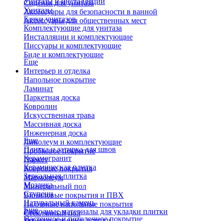
Унитазы и инсталляции
Сиденья для унитаза
Унитазы
Аксессуары для безопасности в ванной
Бачки унитазов
Аксессуары для общественных мест
Комплектующие для унитаза
Инсталляции и комплектующие
Писсуары и комплектующие
Биде и комплектующие
Еще
Интерьер и отделка
Напольное покрытие
Ламинат
Паркетная доска
Ковролин
Искусственная трава
Массивная доска
Инженерная доска
Еще
Линолеум и комплектующие
Плитка и затирка для швов
Пробковое покрытие
Керамогранит
Паркет
Керамическая плитка
Ковровые покрытия
Зеркальная плитка
Мармолеум
Мозаика
Минеральный пол
Ступени
Виниловые покрытия и ПВХ
Натуральный камень
Наливные напольные покрытия
Еще
Расходные материалы для укладки плитки
Стеклянный пол
Настенное и потолочное покрытие
Затирки для швов плитки