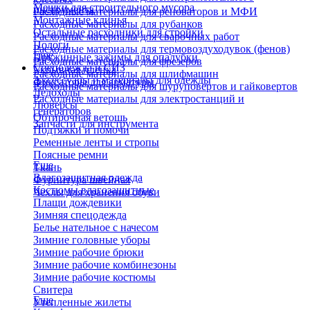
Мешки для строительного мусора
инструмента
Расходные материалы для реноваторов и МФИ
Монтажные клинья
Расходные материалы для рубанков
Остальные расходники для стройки
Расходные материалы для сварочных работ
Пологи
Расходные материалы для термовоздуходувок (фенов)
Еще
Пружинные зажимы для опалубки
Расходные материалы для фрезеров
Спецодежда и СИЗ
Укрывная пленка
Расходные материалы для шлифмашин
Аксессуары и материалы для одежды
Фиксаторы для арматуры
Расходные материалы для шуруповертов и гайковертов
Ледоходы
Расходные материалы для электростанций и
Люверсы
генераторов
Обтирочная ветошь
Запчасти для инструмента
Подтяжки и помочи
Ременные ленты и стропы
Поясные ремни
Еще
Ткань
Влагозащитная одежда
Фурнитура швейная
Костюмы влагозащитные
Чехлы для хранения обуви
Плащи дождевики
Зимняя спецодежда
Белье нательное с начесом
Зимние головные уборы
Зимние рабочие брюки
Зимние рабочие комбинезоны
Зимние рабочие костюмы
Свитера
Еще
Утепленные жилеты