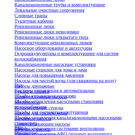
Канализационные трубы и комплектующие
Локальные очистные сооружения
Сливные трапы
Туалетные кабины
Ревизионные люки
Ревизионные люки невидимки
Ревизионные люки открытого типа
Комплектующие ревизионных люков
Насосное оборудование и аксессуары
Гидроаккумуляторы и комплектующие для систем
водоснабжения
Канализационные насосные установки
Насосные станции для дома и дачи
Насосы для повышения давления
Насосы для чистой воды (для скважины на воду)
Еще
Насосы дренажные
Системы управления и автоматизации
Рукава и шланги
Шкафы управления насосами
Циркуляционные насосы
Шкафы управления насосными станциями
Мотопомпы
водоснабжения
Испытательные стенды
Шкафы для систем пожаротушения
Насосы для грязной воды
Шкафы управления канализационными насосными
Вихревые насосы
станциями
Самовсасывающие насосы
Еще
Шкафы управления системами вентиляции
Бочечные насосы
Отопление
Шкафы управления АВО (аппарат воздушного
Вибрационные насосы