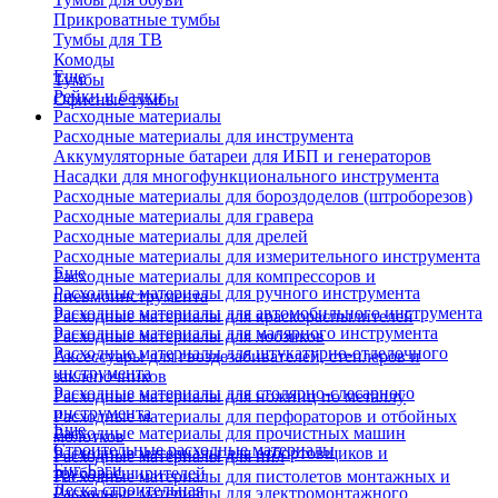
Прикроватные тумбы
Тумбы для ТВ
Комоды
Еще
Тумбы
Рейки и балки
Офисные тумбы
Расходные материалы
Расходные материалы для инструмента
Аккумуляторные батареи для ИБП и генераторов
Насадки для многофункционального инструмента
Расходные материалы для бороздоделов (штроборезов)
Расходные материалы для гравера
Расходные материалы для дрелей
Расходные материалы для измерительного инструмента
Еще
Расходные материалы для компрессоров и
Расходные материалы для ручного инструмента
пневмоинструмента
Расходные материалы для автомобильного инструмента
Расходные материалы для краскораспылителей
Расходные материалы для малярного инструмента
Расходные материалы для лобзиков
Расходные материалы для штукатурно-отделочного
Аксессуары для гвоздезабивателей, степлеров и
инструмента
заклепочников
Расходные материалы для столярно-слесарного
Расходные материалы для ножниц по металлу
инструмента
Расходные материалы для перфораторов и отбойных
Еще
Расходные материалы для прочистных машин
молотков
Строительные расходные материалы
Расходные материалы для отбортовщиков и
Расходные материалы для пил
Биг-Бэги
труборасширителей
Расходные материалы для пистолетов монтажных и
Леска строительная
Расходные материалы для электромонтажного
клеевых