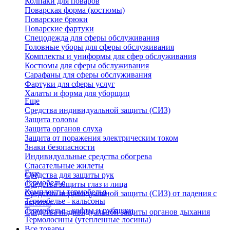
Колпаки для поваров
Поварская форма (костюмы)
Поварские брюки
Поварские фартуки
Спецодежда для сферы обслуживания
Головные уборы для сферы обслуживания
Комплекты и униформы для сфер обслуживания
Костюмы для сферы обслуживания
Сарафаны для сферы обслуживания
Фартуки для сферы услуг
Халаты и форма для уборщиц
Еще
Средства индивидуальной защиты (СИЗ)
Защита головы
Защита органов слуха
Защита от поражения электрическим током
Знаки безопасности
Индивидуальные средства обогрева
Спасательные жилеты
Еще
Средства для защиты рук
Термобелье
Средства защиты глаз и лица
Комплекты термобелья
Средства индивидуальной защиты (СИЗ) от падения с
Термобелье - кальсоны
высоты
Термобелье - кофты и рубашки
Средства индивидуальной защиты органов дыхания
Термолосины (утепленные лосины)
Все товары