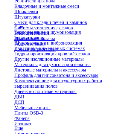
Ровнители для пола
Кладочные и монтажные смеси
Шпаклевки
Штукатурки
Смеси для кладки печей и каминов
Еще
Системы утепления фасадов
Теплоизоляция и шумоизоляция
Клей для плитки
Теплоизоляция
Ремонтные составы
Шумоизоляция и виброизоляция
Гидроизоляция
Изоляция в инженерных системах
Добавки в растворы
Гидро-пароизоляция кровли/фасадов
Другие изоляционные материалы
Материалы для сухого строительства
Листовые материалы и аксессуары
Профиль для гипсокартона и аксессуары
Комплектующие для штукатурных работ и
выравнивания полов
Древесно-плитные материалы
ДВП
ДСП
Мебельные щиты
Плиты OSB-3
Фанера
Изоплат
Еще
Пиломатериалы