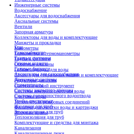
Инженерные системы
Водоснабжение
Аксессуары для водоснабжения
Аксиальные системы
Вентили
Запорная арматура
Коллекторы для воды и комплектующие
Манжеты и прокладки
Еще
Манометры
Газоснабжение
Термометры и термоманометры
Газовые счетчики
Трубы и фитинги
Газовые шланги
Обратные клапаны
Газовые фитинги
Гибкая подводка для воды
Аксессуары для газоснабжения
Шланги для стиральных машин и комплектующие
Дренажные системы
Редукторы давления
Геоматериалы
Сантехнический инструмент
Системы закрытого дренажа
Системы контроля протечки воды
Система поверхностного водоотвода
Счетчики воды
Трубы двустенные
Уплотнители резьбовых соединений
Изоляция для труб
Фильтры для очистки воды и картриджи
Звукоизоляция для труб
Шаровые краны
Теплоизоляция для труб
Комплектующие и средства для монтажа
Канализация
Канализационные люки