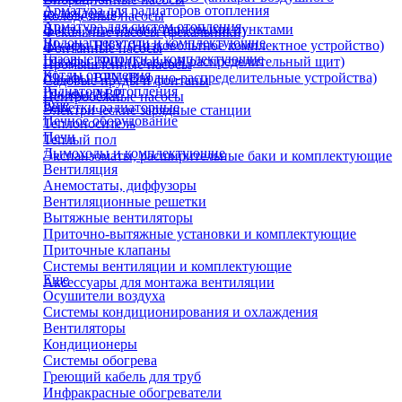
Арматура для радиаторов отопления
охлаждения)
Колодезные насосы
Арматура для систем отопления
Щиты управления тепловыми пунктами
Фекальные насосы (фекальники)
Водонагреватели и комплектующие
Шкафы НКУ (Низковольтное комплектное устройство)
Фонтанные насосы
Газовые колонки и комплектующие
Шкафы ГРЩ (Главный распределительный щит)
Промышленные насосы
Котлы отопления
Шкафы ВРУ (Вводно-распределительные устройства)
Садовые пруды и фонтаны
Радиаторы отопления
Шкафы АВР
Центробежные насосы
Еще
Решетки радиаторные
Электрические зарядные станции
Печное оборудование
Теплоноситель
Печи
Теплый пол
Дымоходы и комплектующие
Экспанзоматы, расширительные баки и комплектующие
Вентиляция
Анемостаты, диффузоры
Вентиляционные решетки
Вытяжные вентиляторы
Приточно-вытяжные установки и комплектующие
Приточные клапаны
Системы вентиляции и комплектующие
Еще
Аксессуары для монтажа вентиляции
Осушители воздуха
Системы кондиционирования и охлаждения
Вентиляторы
Кондиционеры
Системы обогрева
Греющий кабель для труб
Инфракрасные обогреватели