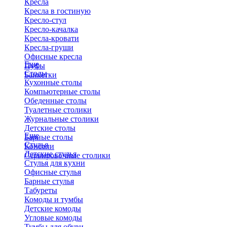
Кресла
Кресла в гостиную
Кресло-стул
Кресло-качалка
Кресла-кровати
Кресла-груши
Офисные кресла
Еще
Пуфы
Столы
Банкетки
Кухонные столы
Компьютерные столы
Обеденные столы
Туалетные столики
Журнальные столики
​Детские столы
Еще
Барные столы
Стулья
Консоли
Детские стулья
Сервировочные столики
Стулья для кухни
Офисные стулья
Барные стулья
Табуреты
Комоды и тумбы
Детские комоды
Угловые комоды
Тумбы для обуви