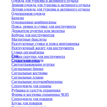
Одежда для туризма и активного отдыха
Зимняя одежда для туризма и активного отдыха
Летняя одежда для туризма и активного отдыха
Одноразовая одежда
Бахилы
Одноразовые комбинезоны
Пояса, ремни и сумки для инструмента
Держатели рулетки или молотка
Кобуры для инструментов
Магнитные браслеты
Разгрузочные сумки и пояса монтажника
Разгрузочный жилет для инструмента
Сумки органайзеры
Еще
Сумки скрутки для инструмента
Сигнальная одежда
Сумки электрика
Светоотражающие куртки
Сигнальные брюки
Сигнальные костюмы
Сигнальные плащи
Сигнальные полукомбинезоны
Спецодежда для охраны
Рубашка и галстук охранника
Форма и костюмы охранника ЧОП
Спецодежда для поваров
Блузы для поваров