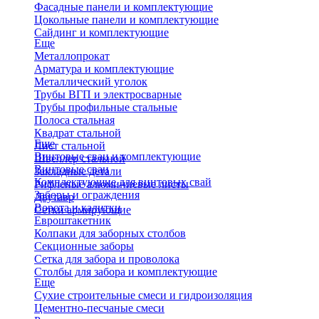
Фасадные панели и комплектующие
Цокольные панели и комплектующие
Сайдинг и комплектующие
Еще
Металлопрокат
Арматура и комплектующие
Металлический уголок
Трубы ВГП и электросварные
Трубы профильные стальные
Полоса стальная
Квадрат стальной
Еще
Лист стальной
Винтовые сваи и комплектующие
Швеллер стальной
Винтовые сваи
Закладные детали
Комплектующие для винтовых свай
Рифленые алюминиевые листы
Заборы и ограждения
Двутавр
Ворота и калитки
Сетки армирующие
Евроштакетник
Колпаки для заборных столбов
Секционные заборы
Сетка для забора и проволока
Столбы для забора и комплектующие
Еще
Сухие строительные смеси и гидроизоляция
Цементно-песчаные смеси