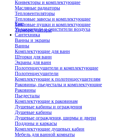
Конвекторы и комплектующие
Масляные радиаторы
Тепловентиляторы
Тепловые завесы и комплектующие
Еще
Тепловые пушки и комплектующие
Увлажнители и очистители воздуха
Терморегуляторы
Сантехника
Ванны и экраны
Ванны
Комплектующие для ванн
Шторки для ванн
Экраны для ванн
Полотенцесушители и комплектующие
Полотенцесушители
Комплектующие к полотенцесушителям
Раковины, пьедесталы и комплектующие
Раковины
Пьедесталы
Комплектующие к раковинам
Душевые кабины и ограждения
Душевые кабины
Душевые ограждения, ширмы и двери
Поддоны и каркасы
Комплектующие душевых кабин
Мебель для ванной комнаты