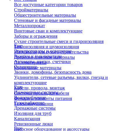
Все доступные категории товаров
Стройматериалы
Общестроительные материалы
Стеновые и фасадные материалы
Металлопрокат
Винтовые сваи и комплектующие
Заборы и ограждения
Сухие строительные смеси и гидроизоляция
Еще
Теплоизоляция и шумоизоляция
Электротовары и освещение
Материалы для сухого строительства
Розетки и выключатели
Древесно-плитные материалы
Автоматы, щитки, счетчики
Пиломатериалы
Освещение
Кровельные материалы
Звонки, домофоны, безопасность дома
Удлинители, сетевые разъемы, вилки, гнезда и
комплектующие
Еще
Кабели, провода, монтаж
Инженерные системы
Системы прокладки кабеля
Водоснабжение
Фонари и элементы питания
Газоснабжение
Телекоммуникации
Дренажные системы
Изоляция для труб
Канализация
Ревизионные люки
Еще
Насосное оборудование и аксессуары