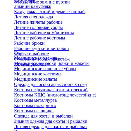
Камуфляж
Утепленные зимние куртки
Зимний камуфляж
Камуфляж летний и демисезонный
Летняя спецодежда
Летние жилеты рабочие
Летние головные уборы
Летние рабочие комбинезоны
Летние рабочие костюмы
Рабочие брюки
Рабочие куртки и ветровки
Еще
Фартуки рабочие
Медицинская одежда
Футболки, носки, трикотаж
Медицинские брюки, юбки и жакеты
Халаты рабочие
Медицинские головные уборы
Медицинские костюмы
Медицинские халаты
Одежда для особо агрессивных сред
Костюм нефтяника антистатический
Костюмы КЩС (кислотощелочестойкие)
Костюмы металлурга
Костюмы пожарного
Костюмы сварщика
Одежда для охоты и рыбалки
Зимняя одежда для охоты и рыбалки
Летняя одежда для охоты и рыбалки