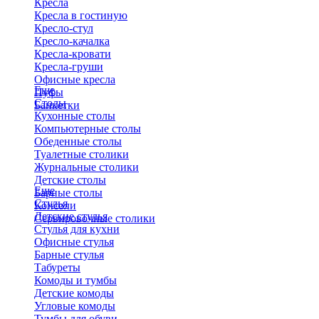
Кресла
Кресла в гостиную
Кресло-стул
Кресло-качалка
Кресла-кровати
Кресла-груши
Офисные кресла
Еще
Пуфы
Столы
Банкетки
Кухонные столы
Компьютерные столы
Обеденные столы
Туалетные столики
Журнальные столики
​Детские столы
Еще
Барные столы
Стулья
Консоли
Детские стулья
Сервировочные столики
Стулья для кухни
Офисные стулья
Барные стулья
Табуреты
Комоды и тумбы
Детские комоды
Угловые комоды
Тумбы для обуви