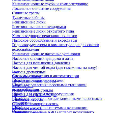
Канализационные трубы и комплектующие
Локальные очистные сооружения
Сливные трапы
Туалетные кабины
Ревизионные люки
Ревизионные люки невидимки
Ревизионные люки открытого типа
Комплектующие ревизионных люков
Насосное оборудование и аксессуары
Гидроаккумуляторы и комплектующие для систем
водоснабжения
Канализационные насосные установки
Насосные станции для дома и дачи
Насосы для повышения давления
Насосы для чистой воды (для скважины на воду)
Еще
Насосы дренажные
Системы управления и автоматизации
Рукава и шланги
Шкафы управления насосами
Циркуляционные насосы
Шкафы управления насосными станциями
Мотопомпы
водоснабжения
Испытательные стенды
Шкафы для систем пожаротушения
Насосы для грязной воды
Шкафы управления канализационными насосными
Вихревые насосы
станциями
Самовсасывающие насосы
Еще
Шкафы управления системами вентиляции
Бочечные насосы
Отопление
Шкафы управления АВО (аппарат воздушного
Вибрационные насосы