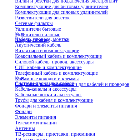
Вилки и розетки для подключения электроплит
Комплектующие для бытовых удлинителей
Комплектующие для силовых удлинителей
Разветвители для розеток
Сетевые фильтры
Удлинители бытовые
Еще
Удлинители силовые
Кабели, провода, монтаж
Шнуры сетевые
Акустический кабель
Витая пара и комплектующие
Коаксиальный кабель и комплектующие
Силовой кабель, провод, аксессуары
СИП кабель и комплектующие
Телефонный кабель и комплектующие
Еще
Клеммные колодки и клеммы
Системы прокладки кабеля
Соединители и наконечники для кабелей и проводов
Кабель-каналы и аксессуары
Кабельные лотки и аксессуары
Трубы для кабеля и комплектующие
Фонари и элементы питания
Фонари
Элементы питания
Телекоммуникации
Антенны
ТВ-ресиверы, приставки, приемники
ТВ-аксессуары