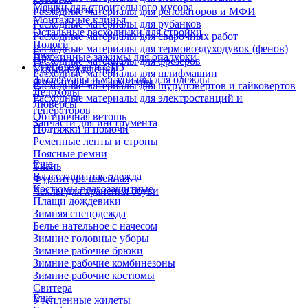
Мешки для строительного мусора
инструмента
Расходные материалы для реноваторов и МФИ
Монтажные клинья
Расходные материалы для рубанков
Остальные расходники для стройки
Расходные материалы для сварочных работ
Пологи
Расходные материалы для термовоздуходувок (фенов)
Еще
Пружинные зажимы для опалубки
Расходные материалы для фрезеров
Спецодежда и СИЗ
Укрывная пленка
Расходные материалы для шлифмашин
Аксессуары и материалы для одежды
Фиксаторы для арматуры
Расходные материалы для шуруповертов и гайковертов
Ледоходы
Расходные материалы для электростанций и
Люверсы
генераторов
Обтирочная ветошь
Запчасти для инструмента
Подтяжки и помочи
Ременные ленты и стропы
Поясные ремни
Еще
Ткань
Влагозащитная одежда
Фурнитура швейная
Костюмы влагозащитные
Чехлы для хранения обуви
Плащи дождевики
Зимняя спецодежда
Белье нательное с начесом
Зимние головные уборы
Зимние рабочие брюки
Зимние рабочие комбинезоны
Зимние рабочие костюмы
Свитера
Еще
Утепленные жилеты