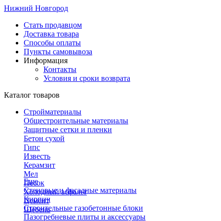
Нижний Новгород
Стать продавцом
Доставка товара
Способы оплаты
Пункты самовывоза
Информация
Контакты
Условия и сроки возврата
Каталог товаров
Стройматериалы
Общестроительные материалы
Защитные сетки и пленки
Бетон сухой
Гипс
Известь
Керамзит
Мел
Еще
Песок
Стеновые и фасадные материалы
Холодный асфальт
Кирпич
Цемент
Строительные газобетонные блоки
Щебень
Пазогребневые плиты и аксессуары