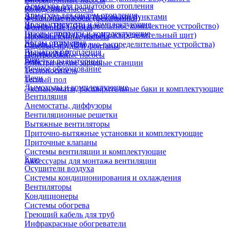
Арматура для радиаторов отопления
охлаждения)
Колодезные насосы
Арматура для систем отопления
Щиты управления тепловыми пунктами
Фекальные насосы (фекальники)
Водонагреватели и комплектующие
Шкафы НКУ (Низковольтное комплектное устройство)
Фонтанные насосы
Газовые колонки и комплектующие
Шкафы ГРЩ (Главный распределительный щит)
Промышленные насосы
Котлы отопления
Шкафы ВРУ (Вводно-распределительные устройства)
Садовые пруды и фонтаны
Радиаторы отопления
Шкафы АВР
Центробежные насосы
Еще
Решетки радиаторные
Электрические зарядные станции
Печное оборудование
Теплоноситель
Печи
Теплый пол
Дымоходы и комплектующие
Экспанзоматы, расширительные баки и комплектующие
Вентиляция
Анемостаты, диффузоры
Вентиляционные решетки
Вытяжные вентиляторы
Приточно-вытяжные установки и комплектующие
Приточные клапаны
Системы вентиляции и комплектующие
Еще
Аксессуары для монтажа вентиляции
Осушители воздуха
Системы кондиционирования и охлаждения
Вентиляторы
Кондиционеры
Системы обогрева
Греющий кабель для труб
Инфракрасные обогреватели