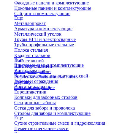
Фасадные панели и комплектующие
Цокольные панели и комплектующие
Сайдинг и комплектующие
Еще
Металлопрокат
Арматура и комплектующие
Металлический уголок
Трубы ВГП и электросварные
Трубы профильные стальные
Полоса стальная
Квадрат стальной
Еще
Лист стальной
Винтовые сваи и комплектующие
Швеллер стальной
Винтовые сваи
Закладные детали
Комплектующие для винтовых свай
Рифленые алюминиевые листы
Заборы и ограждения
Двутавр
Ворота и калитки
Сетки армирующие
Евроштакетник
Колпаки для заборных столбов
Секционные заборы
Сетка для забора и проволока
Столбы для забора и комплектующие
Еще
Сухие строительные смеси и гидроизоляция
Цементно-песчаные смеси