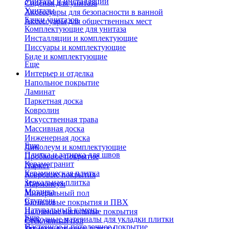
Унитазы и инсталляции
Сиденья для унитаза
Унитазы
Аксессуары для безопасности в ванной
Бачки унитазов
Аксессуары для общественных мест
Комплектующие для унитаза
Инсталляции и комплектующие
Писсуары и комплектующие
Биде и комплектующие
Еще
Интерьер и отделка
Напольное покрытие
Ламинат
Паркетная доска
Ковролин
Искусственная трава
Массивная доска
Инженерная доска
Еще
Линолеум и комплектующие
Плитка и затирка для швов
Пробковое покрытие
Керамогранит
Паркет
Керамическая плитка
Ковровые покрытия
Зеркальная плитка
Мармолеум
Мозаика
Минеральный пол
Ступени
Виниловые покрытия и ПВХ
Натуральный камень
Наливные напольные покрытия
Еще
Расходные материалы для укладки плитки
Стеклянный пол
Настенное и потолочное покрытие
Затирки для швов плитки