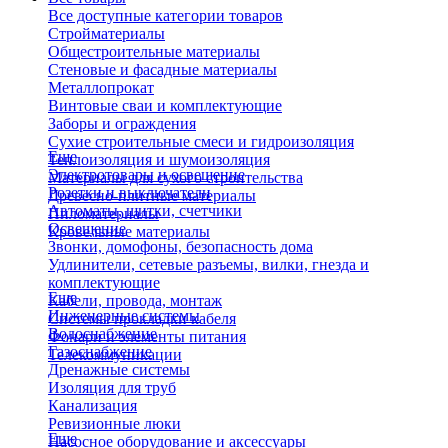
Все доступные категории товаров
Стройматериалы
Общестроительные материалы
Стеновые и фасадные материалы
Металлопрокат
Винтовые сваи и комплектующие
Заборы и ограждения
Сухие строительные смеси и гидроизоляция
Еще
Теплоизоляция и шумоизоляция
Электротовары и освещение
Материалы для сухого строительства
Розетки и выключатели
Древесно-плитные материалы
Автоматы, щитки, счетчики
Пиломатериалы
Освещение
Кровельные материалы
Звонки, домофоны, безопасность дома
Удлинители, сетевые разъемы, вилки, гнезда и
комплектующие
Еще
Кабели, провода, монтаж
Инженерные системы
Системы прокладки кабеля
Водоснабжение
Фонари и элементы питания
Газоснабжение
Телекоммуникации
Дренажные системы
Изоляция для труб
Канализация
Ревизионные люки
Еще
Насосное оборудование и аксессуары