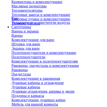
Конвекторы и комплектующие
Масляные радиаторы
Тепловентиляторы
Тепловые завесы и комплектующие
Еще
Тепловые пушки и комплектующие
Увлажнители и очистители воздуха
Терморегуляторы
Сантехника
Ванны и экраны
Ванны
Комплектующие для ванн
Шторки для ванн
Экраны для ванн
Полотенцесушители и комплектующие
Полотенцесушители
Комплектующие к полотенцесушителям
Раковины, пьедесталы и комплектующие
Раковины
Пьедесталы
Комплектующие к раковинам
Душевые кабины и ограждения
Душевые кабины
Душевые ограждения, ширмы и двери
Поддоны и каркасы
Комплектующие душевых кабин
Мебель для ванной комнаты