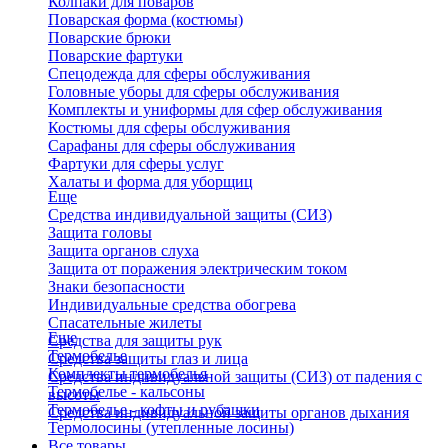
Колпаки для поваров
Поварская форма (костюмы)
Поварские брюки
Поварские фартуки
Спецодежда для сферы обслуживания
Головные уборы для сферы обслуживания
Комплекты и униформы для сфер обслуживания
Костюмы для сферы обслуживания
Сарафаны для сферы обслуживания
Фартуки для сферы услуг
Халаты и форма для уборщиц
Еще
Средства индивидуальной защиты (СИЗ)
Защита головы
Защита органов слуха
Защита от поражения электрическим током
Знаки безопасности
Индивидуальные средства обогрева
Спасательные жилеты
Еще
Средства для защиты рук
Термобелье
Средства защиты глаз и лица
Комплекты термобелья
Средства индивидуальной защиты (СИЗ) от падения с
Термобелье - кальсоны
высоты
Термобелье - кофты и рубашки
Средства индивидуальной защиты органов дыхания
Термолосины (утепленные лосины)
Все товары