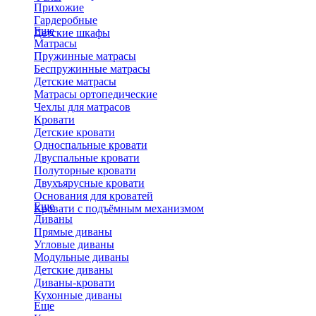
Прихожие
Гардеробные
Еще
Детские шкафы
Матрасы
Пружинные матрасы
Беспружинные матрасы
Детские матрасы
Матрасы ортопедические
Чехлы для матрасов
Кровати
Детские кровати
Односпальные кровати
Двуспальные кровати
Полуторные кровати
Двухъярусные кровати
Основания для кроватей
Еще
Кровати с подъёмным механизмом
Диваны
Прямые диваны
Угловые диваны
Модульные диваны
Детские диваны
Диваны-кровати
Кухонные диваны
Еще