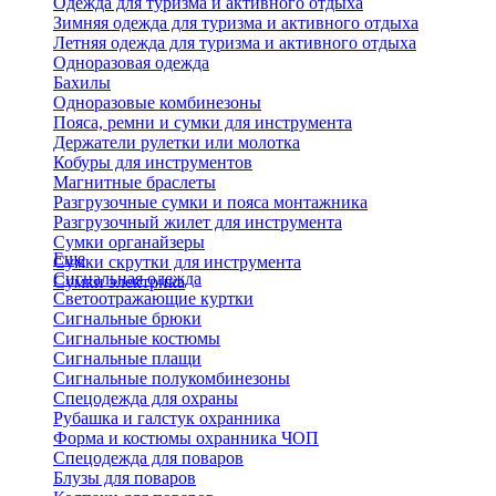
Одежда для туризма и активного отдыха
Зимняя одежда для туризма и активного отдыха
Летняя одежда для туризма и активного отдыха
Одноразовая одежда
Бахилы
Одноразовые комбинезоны
Пояса, ремни и сумки для инструмента
Держатели рулетки или молотка
Кобуры для инструментов
Магнитные браслеты
Разгрузочные сумки и пояса монтажника
Разгрузочный жилет для инструмента
Сумки органайзеры
Еще
Сумки скрутки для инструмента
Сигнальная одежда
Сумки электрика
Светоотражающие куртки
Сигнальные брюки
Сигнальные костюмы
Сигнальные плащи
Сигнальные полукомбинезоны
Спецодежда для охраны
Рубашка и галстук охранника
Форма и костюмы охранника ЧОП
Спецодежда для поваров
Блузы для поваров