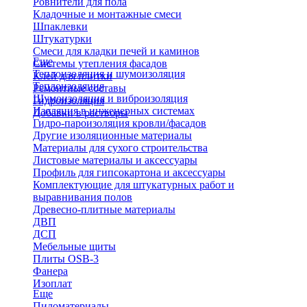
Ровнители для пола
Кладочные и монтажные смеси
Шпаклевки
Штукатурки
Смеси для кладки печей и каминов
Еще
Системы утепления фасадов
Теплоизоляция и шумоизоляция
Клей для плитки
Теплоизоляция
Ремонтные составы
Шумоизоляция и виброизоляция
Гидроизоляция
Изоляция в инженерных системах
Добавки в растворы
Гидро-пароизоляция кровли/фасадов
Другие изоляционные материалы
Материалы для сухого строительства
Листовые материалы и аксессуары
Профиль для гипсокартона и аксессуары
Комплектующие для штукатурных работ и
выравнивания полов
Древесно-плитные материалы
ДВП
ДСП
Мебельные щиты
Плиты OSB-3
Фанера
Изоплат
Еще
Пиломатериалы