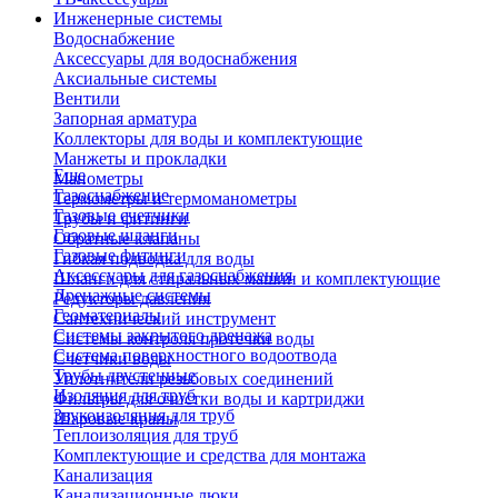
Инженерные системы
Водоснабжение
Аксессуары для водоснабжения
Аксиальные системы
Вентили
Запорная арматура
Коллекторы для воды и комплектующие
Манжеты и прокладки
Еще
Манометры
Газоснабжение
Термометры и термоманометры
Газовые счетчики
Трубы и фитинги
Газовые шланги
Обратные клапаны
Газовые фитинги
Гибкая подводка для воды
Аксессуары для газоснабжения
Шланги для стиральных машин и комплектующие
Дренажные системы
Редукторы давления
Геоматериалы
Сантехнический инструмент
Системы закрытого дренажа
Системы контроля протечки воды
Система поверхностного водоотвода
Счетчики воды
Трубы двустенные
Уплотнители резьбовых соединений
Изоляция для труб
Фильтры для очистки воды и картриджи
Звукоизоляция для труб
Шаровые краны
Теплоизоляция для труб
Комплектующие и средства для монтажа
Канализация
Канализационные люки