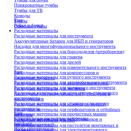
Прикроватные тумбы
Тумбы для ТВ
Комоды
Еще
Тумбы
Рейки и балки
Офисные тумбы
Расходные материалы
Расходные материалы для инструмента
Аккумуляторные батареи для ИБП и генераторов
Насадки для многофункционального инструмента
Расходные материалы для бороздоделов (штроборезов)
Расходные материалы для гравера
Расходные материалы для дрелей
Расходные материалы для измерительного инструмента
Еще
Расходные материалы для компрессоров и
Расходные материалы для ручного инструмента
пневмоинструмента
Расходные материалы для автомобильного инструмента
Расходные материалы для краскораспылителей
Расходные материалы для малярного инструмента
Расходные материалы для лобзиков
Расходные материалы для штукатурно-отделочного
Аксессуары для гвоздезабивателей, степлеров и
инструмента
заклепочников
Расходные материалы для столярно-слесарного
Расходные материалы для ножниц по металлу
инструмента
Расходные материалы для перфораторов и отбойных
Еще
Расходные материалы для прочистных машин
молотков
Строительные расходные материалы
Расходные материалы для отбортовщиков и
Расходные материалы для пил
Биг-Бэги
труборасширителей
Расходные материалы для пистолетов монтажных и
Леска строительная
Расходные материалы для электромонтажного
клеевых