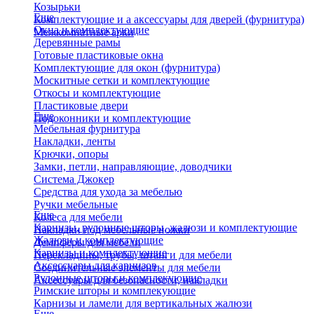
Козырьки
Еще
Комплектующие и а аксессуары для дверей (фурнитура)
Окна и комплектующие
Межкомнатные арки
Деревянные рамы
Готовые пластиковые окна
Комплектующие для окон (фурнитура)
Москитные сетки и комплектующие
Откосы и комплектующие
Пластиковые двери
Еще
Подоконники и комплектующие
Мебельная фурнитура
Накладки, ленты
Крючки, опоры
Замки, петли, направляющие, доводчики
Система Джокер
Средства для ухода за мебелью
Ручки мебельные
Еще
Колеса для мебели
Карнизы, рулонные шторы, жалюзи и комплектующие
Накладки под мебельные ножки
Жалюзи и комплектующие
Демпферы для мебели
Карнизы и комплектующие
Перекладины, трубы, штанги для мебели
Аксессуары для карнизов
Соединительные элементы для мебели
Рулонные шторы и комплекующие
Аксессуары для безопасности, накладки
Римские шторы и комплекующие
Карнизы и ламели для вертикальных жалюзи
Еще