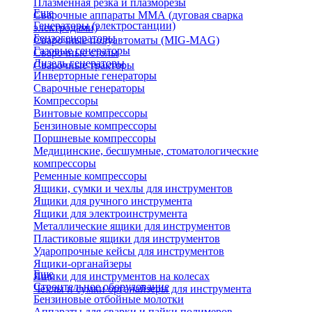
Плазменная резка и плазморезы
Еще
Сварочные аппараты ММА (дуговая сварка
Генераторы (электростанции)
электродами)
Бензогенераторы
Сварочные полуавтоматы (MIG-MAG)
Газовые генераторы
Сварочные столы
Дизель генераторы
Сварочные тракторы
Инверторные генераторы
Сварочные генераторы
Компрессоры
Винтовые компрессоры
Бензиновые компрессоры
Поршневые компрессоры
Медицинские, бесшумные, стоматологические
компрессоры
Ременные компрессоры
Ящики, сумки и чехлы для инструментов
Ящики для ручного инструмента
Ящики для электроинструмента
Металлические ящики для инструментов
Пластиковые ящики для инструментов
Ударопрочные кейсы для инструментов
Ящики-органайзеры
Еще
Ящики для инструментов на колесах
Строительное оборудование
Чехлы и сумки органайзеры для инструмента
Бензиновые отбойные молотки
Аппараты для сварки и пайки полимеров