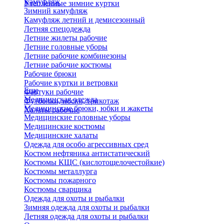
Камуфляж
Утепленные зимние куртки
Зимний камуфляж
Камуфляж летний и демисезонный
Летняя спецодежда
Летние жилеты рабочие
Летние головные уборы
Летние рабочие комбинезоны
Летние рабочие костюмы
Рабочие брюки
Рабочие куртки и ветровки
Еще
Фартуки рабочие
Медицинская одежда
Футболки, носки, трикотаж
Медицинские брюки, юбки и жакеты
Халаты рабочие
Медицинские головные уборы
Медицинские костюмы
Медицинские халаты
Одежда для особо агрессивных сред
Костюм нефтяника антистатический
Костюмы КЩС (кислотощелочестойкие)
Костюмы металлурга
Костюмы пожарного
Костюмы сварщика
Одежда для охоты и рыбалки
Зимняя одежда для охоты и рыбалки
Летняя одежда для охоты и рыбалки