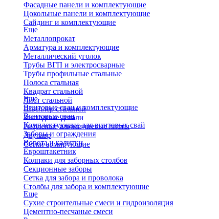
Фасадные панели и комплектующие
Цокольные панели и комплектующие
Сайдинг и комплектующие
Еще
Металлопрокат
Арматура и комплектующие
Металлический уголок
Трубы ВГП и электросварные
Трубы профильные стальные
Полоса стальная
Квадрат стальной
Еще
Лист стальной
Винтовые сваи и комплектующие
Швеллер стальной
Винтовые сваи
Закладные детали
Комплектующие для винтовых свай
Рифленые алюминиевые листы
Заборы и ограждения
Двутавр
Ворота и калитки
Сетки армирующие
Евроштакетник
Колпаки для заборных столбов
Секционные заборы
Сетка для забора и проволока
Столбы для забора и комплектующие
Еще
Сухие строительные смеси и гидроизоляция
Цементно-песчаные смеси