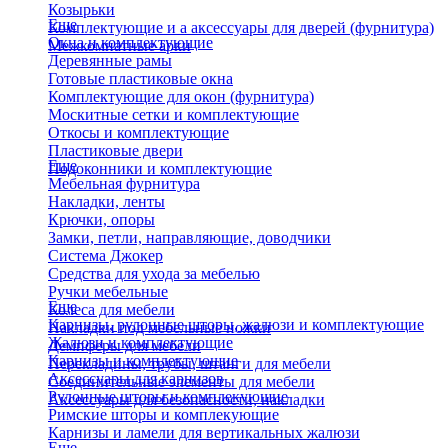
Козырьки
Еще
Комплектующие и а аксессуары для дверей (фурнитура)
Окна и комплектующие
Межкомнатные арки
Деревянные рамы
Готовые пластиковые окна
Комплектующие для окон (фурнитура)
Москитные сетки и комплектующие
Откосы и комплектующие
Пластиковые двери
Еще
Подоконники и комплектующие
Мебельная фурнитура
Накладки, ленты
Крючки, опоры
Замки, петли, направляющие, доводчики
Система Джокер
Средства для ухода за мебелью
Ручки мебельные
Еще
Колеса для мебели
Карнизы, рулонные шторы, жалюзи и комплектующие
Накладки под мебельные ножки
Жалюзи и комплектующие
Демпферы для мебели
Карнизы и комплектующие
Перекладины, трубы, штанги для мебели
Аксессуары для карнизов
Соединительные элементы для мебели
Рулонные шторы и комплекующие
Аксессуары для безопасности, накладки
Римские шторы и комплекующие
Карнизы и ламели для вертикальных жалюзи
Еще