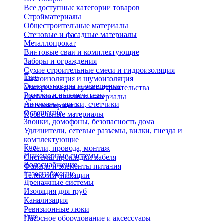
Все доступные категории товаров
Стройматериалы
Общестроительные материалы
Стеновые и фасадные материалы
Металлопрокат
Винтовые сваи и комплектующие
Заборы и ограждения
Сухие строительные смеси и гидроизоляция
Еще
Теплоизоляция и шумоизоляция
Электротовары и освещение
Материалы для сухого строительства
Розетки и выключатели
Древесно-плитные материалы
Автоматы, щитки, счетчики
Пиломатериалы
Освещение
Кровельные материалы
Звонки, домофоны, безопасность дома
Удлинители, сетевые разъемы, вилки, гнезда и
комплектующие
Еще
Кабели, провода, монтаж
Инженерные системы
Системы прокладки кабеля
Водоснабжение
Фонари и элементы питания
Газоснабжение
Телекоммуникации
Дренажные системы
Изоляция для труб
Канализация
Ревизионные люки
Еще
Насосное оборудование и аксессуары