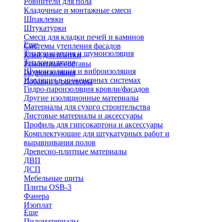
Ровнители для пола
Кладочные и монтажные смеси
Шпаклевки
Штукатурки
Смеси для кладки печей и каминов
Еще
Системы утепления фасадов
Теплоизоляция и шумоизоляция
Клей для плитки
Теплоизоляция
Ремонтные составы
Шумоизоляция и виброизоляция
Гидроизоляция
Изоляция в инженерных системах
Добавки в растворы
Гидро-пароизоляция кровли/фасадов
Другие изоляционные материалы
Материалы для сухого строительства
Листовые материалы и аксессуары
Профиль для гипсокартона и аксессуары
Комплектующие для штукатурных работ и
выравнивания полов
Древесно-плитные материалы
ДВП
ДСП
Мебельные щиты
Плиты OSB-3
Фанера
Изоплат
Еще
Пиломатериалы