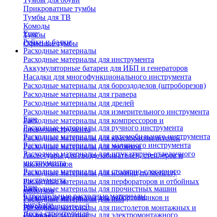
Прикроватные тумбы
Тумбы для ТВ
Комоды
Еще
Тумбы
Рейки и балки
Офисные тумбы
Расходные материалы
Расходные материалы для инструмента
Аккумуляторные батареи для ИБП и генераторов
Насадки для многофункционального инструмента
Расходные материалы для бороздоделов (штроборезов)
Расходные материалы для гравера
Расходные материалы для дрелей
Расходные материалы для измерительного инструмента
Еще
Расходные материалы для компрессоров и
Расходные материалы для ручного инструмента
пневмоинструмента
Расходные материалы для автомобильного инструмента
Расходные материалы для краскораспылителей
Расходные материалы для малярного инструмента
Расходные материалы для лобзиков
Расходные материалы для штукатурно-отделочного
Аксессуары для гвоздезабивателей, степлеров и
инструмента
заклепочников
Расходные материалы для столярно-слесарного
Расходные материалы для ножниц по металлу
инструмента
Расходные материалы для перфораторов и отбойных
Еще
Расходные материалы для прочистных машин
молотков
Строительные расходные материалы
Расходные материалы для отбортовщиков и
Расходные материалы для пил
Биг-Бэги
труборасширителей
Расходные материалы для пистолетов монтажных и
Леска строительная
Расходные материалы для электромонтажного
клеевых