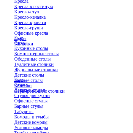
Кресла
Кресла в гостиную
Кресло-стул
Кресло-качалка
Кресла-кровати
Кресла-груши
Офисные кресла
Еще
Пуфы
Столы
Банкетки
Кухонные столы
Компьютерные столы
Обеденные столы
Туалетные столики
Журнальные столики
​Детские столы
Еще
Барные столы
Стулья
Консоли
Детские стулья
Сервировочные столики
Стулья для кухни
Офисные стулья
Барные стулья
Табуреты
Комоды и тумбы
Детские комоды
Угловые комоды
Тумбы для обуви