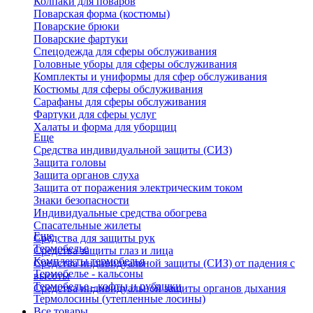
Колпаки для поваров
Поварская форма (костюмы)
Поварские брюки
Поварские фартуки
Спецодежда для сферы обслуживания
Головные уборы для сферы обслуживания
Комплекты и униформы для сфер обслуживания
Костюмы для сферы обслуживания
Сарафаны для сферы обслуживания
Фартуки для сферы услуг
Халаты и форма для уборщиц
Еще
Средства индивидуальной защиты (СИЗ)
Защита головы
Защита органов слуха
Защита от поражения электрическим током
Знаки безопасности
Индивидуальные средства обогрева
Спасательные жилеты
Еще
Средства для защиты рук
Термобелье
Средства защиты глаз и лица
Комплекты термобелья
Средства индивидуальной защиты (СИЗ) от падения с
Термобелье - кальсоны
высоты
Термобелье - кофты и рубашки
Средства индивидуальной защиты органов дыхания
Термолосины (утепленные лосины)
Все товары