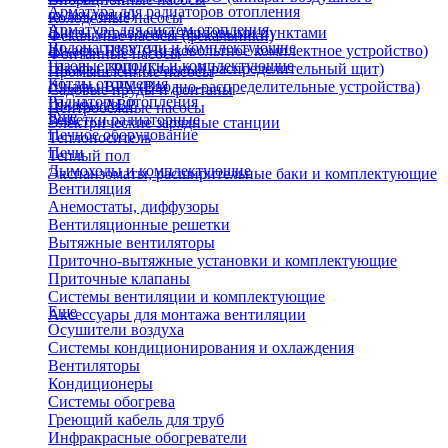
Арматура для радиаторов отопления
охлаждения)
Колодезные насосы
Арматура для систем отопления
Щиты управления тепловыми пунктами
Фекальные насосы (фекальники)
Водонагреватели и комплектующие
Шкафы НКУ (Низковольтное комплектное устройство)
Фонтанные насосы
Газовые колонки и комплектующие
Шкафы ГРЩ (Главный распределительный щит)
Промышленные насосы
Котлы отопления
Шкафы ВРУ (Вводно-распределительные устройства)
Садовые пруды и фонтаны
Радиаторы отопления
Шкафы АВР
Центробежные насосы
Еще
Решетки радиаторные
Электрические зарядные станции
Печное оборудование
Теплоноситель
Печи
Теплый пол
Дымоходы и комплектующие
Экспанзоматы, расширительные баки и комплектующие
Вентиляция
Анемостаты, диффузоры
Вентиляционные решетки
Вытяжные вентиляторы
Приточно-вытяжные установки и комплектующие
Приточные клапаны
Системы вентиляции и комплектующие
Еще
Аксессуары для монтажа вентиляции
Осушители воздуха
Системы кондиционирования и охлаждения
Вентиляторы
Кондиционеры
Системы обогрева
Греющий кабель для труб
Инфракрасные обогреватели