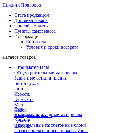
Нижний Новгород
Стать продавцом
Доставка товара
Способы оплаты
Пункты самовывоза
Информация
Контакты
Условия и сроки возврата
Каталог товаров
Стройматериалы
Общестроительные материалы
Защитные сетки и пленки
Бетон сухой
Гипс
Известь
Керамзит
Мел
Еще
Песок
Стеновые и фасадные материалы
Холодный асфальт
Кирпич
Цемент
Строительные газобетонные блоки
Щебень
Пазогребневые плиты и аксессуары