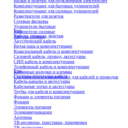
Вилки и розетки для подключения электроплит
Комплектующие для бытовых удлинителей
Комплектующие для силовых удлинителей
Разветвители для розеток
Сетевые фильтры
Удлинители бытовые
Еще
Удлинители силовые
Кабели, провода, монтаж
Шнуры сетевые
Акустический кабель
Витая пара и комплектующие
Коаксиальный кабель и комплектующие
Силовой кабель, провод, аксессуары
СИП кабель и комплектующие
Телефонный кабель и комплектующие
Еще
Клеммные колодки и клеммы
Системы прокладки кабеля
Соединители и наконечники для кабелей и проводов
Кабель-каналы и аксессуары
Кабельные лотки и аксессуары
Трубы для кабеля и комплектующие
Фонари и элементы питания
Фонари
Элементы питания
Телекоммуникации
Антенны
ТВ-ресиверы, приставки, приемники
ТВ-аксессуары