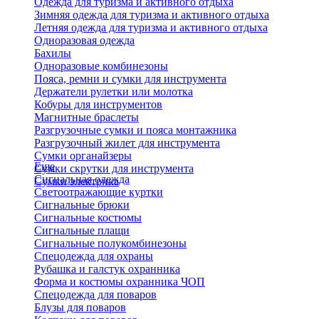
Одежда для туризма и активного отдыха
Зимняя одежда для туризма и активного отдыха
Летняя одежда для туризма и активного отдыха
Одноразовая одежда
Бахилы
Одноразовые комбинезоны
Пояса, ремни и сумки для инструмента
Держатели рулетки или молотка
Кобуры для инструментов
Магнитные браслеты
Разгрузочные сумки и пояса монтажника
Разгрузочный жилет для инструмента
Сумки органайзеры
Еще
Сумки скрутки для инструмента
Сигнальная одежда
Сумки электрика
Светоотражающие куртки
Сигнальные брюки
Сигнальные костюмы
Сигнальные плащи
Сигнальные полукомбинезоны
Спецодежда для охраны
Рубашка и галстук охранника
Форма и костюмы охранника ЧОП
Спецодежда для поваров
Блузы для поваров