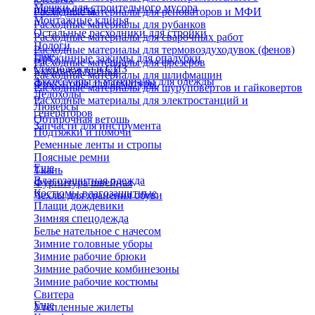
Мешки для строительного мусора
инструмента
Расходные материалы для реноваторов и МФИ
Монтажные клинья
Расходные материалы для рубанков
Остальные расходники для стройки
Расходные материалы для сварочных работ
Пологи
Расходные материалы для термовоздуходувок (фенов)
Еще
Пружинные зажимы для опалубки
Расходные материалы для фрезеров
Спецодежда и СИЗ
Укрывная пленка
Расходные материалы для шлифмашин
Аксессуары и материалы для одежды
Фиксаторы для арматуры
Расходные материалы для шуруповертов и гайковертов
Ледоходы
Расходные материалы для электростанций и
Люверсы
генераторов
Обтирочная ветошь
Запчасти для инструмента
Подтяжки и помочи
Ременные ленты и стропы
Поясные ремни
Еще
Ткань
Влагозащитная одежда
Фурнитура швейная
Костюмы влагозащитные
Чехлы для хранения обуви
Плащи дождевики
Зимняя спецодежда
Белье нательное с начесом
Зимние головные уборы
Зимние рабочие брюки
Зимние рабочие комбинезоны
Зимние рабочие костюмы
Свитера
Еще
Утепленные жилеты