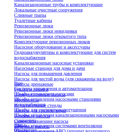
Канализационные трубы и комплектующие
Локальные очистные сооружения
Сливные трапы
Туалетные кабины
Ревизионные люки
Ревизионные люки невидимки
Ревизионные люки открытого типа
Комплектующие ревизионных люков
Насосное оборудование и аксессуары
Гидроаккумуляторы и комплектующие для систем
водоснабжения
Канализационные насосные установки
Насосные станции для дома и дачи
Насосы для повышения давления
Насосы для чистой воды (для скважины на воду)
Еще
Насосы дренажные
Системы управления и автоматизации
Рукава и шланги
Шкафы управления насосами
Циркуляционные насосы
Шкафы управления насосными станциями
Мотопомпы
водоснабжения
Испытательные стенды
Шкафы для систем пожаротушения
Насосы для грязной воды
Шкафы управления канализационными насосными
Вихревые насосы
станциями
Самовсасывающие насосы
Еще
Шкафы управления системами вентиляции
Бочечные насосы
Отопление
Шкафы управления АВО (аппарат воздушного
Вибрационные насосы