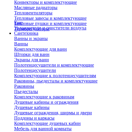
Конвекторы и комплектующие
Масляные радиаторы
Тепловентиляторы
Тепловые завесы и комплектующие
Еще
Тепловые пушки и комплектующие
Увлажнители и очистители воздуха
Терморегуляторы
Сантехника
Ванны и экраны
Ванны
Комплектующие для ванн
Шторки для ванн
Экраны для ванн
Полотенцесушители и комплектующие
Полотенцесушители
Комплектующие к полотенцесушителям
Раковины, пьедесталы и комплектующие
Раковины
Пьедесталы
Комплектующие к раковинам
Душевые кабины и ограждения
Душевые кабины
Душевые ограждения, ширмы и двери
Поддоны и каркасы
Комплектующие душевых кабин
Мебель для ванной комнаты