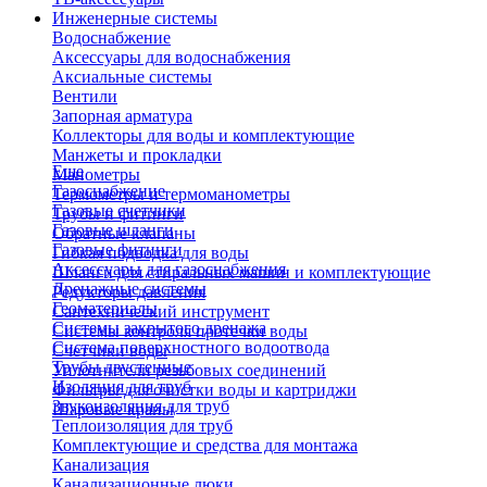
Инженерные системы
Водоснабжение
Аксессуары для водоснабжения
Аксиальные системы
Вентили
Запорная арматура
Коллекторы для воды и комплектующие
Манжеты и прокладки
Еще
Манометры
Газоснабжение
Термометры и термоманометры
Газовые счетчики
Трубы и фитинги
Газовые шланги
Обратные клапаны
Газовые фитинги
Гибкая подводка для воды
Аксессуары для газоснабжения
Шланги для стиральных машин и комплектующие
Дренажные системы
Редукторы давления
Геоматериалы
Сантехнический инструмент
Системы закрытого дренажа
Системы контроля протечки воды
Система поверхностного водоотвода
Счетчики воды
Трубы двустенные
Уплотнители резьбовых соединений
Изоляция для труб
Фильтры для очистки воды и картриджи
Звукоизоляция для труб
Шаровые краны
Теплоизоляция для труб
Комплектующие и средства для монтажа
Канализация
Канализационные люки