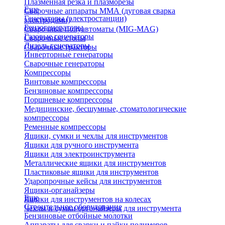
Плазменная резка и плазморезы
Еще
Сварочные аппараты ММА (дуговая сварка
Генераторы (электростанции)
электродами)
Бензогенераторы
Сварочные полуавтоматы (MIG-MAG)
Газовые генераторы
Сварочные столы
Дизель генераторы
Сварочные тракторы
Инверторные генераторы
Сварочные генераторы
Компрессоры
Винтовые компрессоры
Бензиновые компрессоры
Поршневые компрессоры
Медицинские, бесшумные, стоматологические
компрессоры
Ременные компрессоры
Ящики, сумки и чехлы для инструментов
Ящики для ручного инструмента
Ящики для электроинструмента
Металлические ящики для инструментов
Пластиковые ящики для инструментов
Ударопрочные кейсы для инструментов
Ящики-органайзеры
Еще
Ящики для инструментов на колесах
Строительное оборудование
Чехлы и сумки органайзеры для инструмента
Бензиновые отбойные молотки
Аппараты для сварки и пайки полимеров