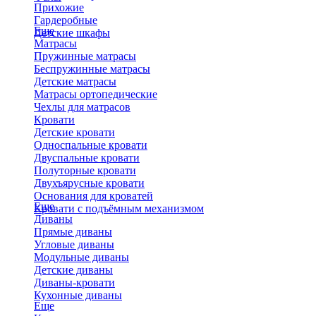
Прихожие
Гардеробные
Еще
Детские шкафы
Матрасы
Пружинные матрасы
Беспружинные матрасы
Детские матрасы
Матрасы ортопедические
Чехлы для матрасов
Кровати
Детские кровати
Односпальные кровати
Двуспальные кровати
Полуторные кровати
Двухъярусные кровати
Основания для кроватей
Еще
Кровати с подъёмным механизмом
Диваны
Прямые диваны
Угловые диваны
Модульные диваны
Детские диваны
Диваны-кровати
Кухонные диваны
Еще