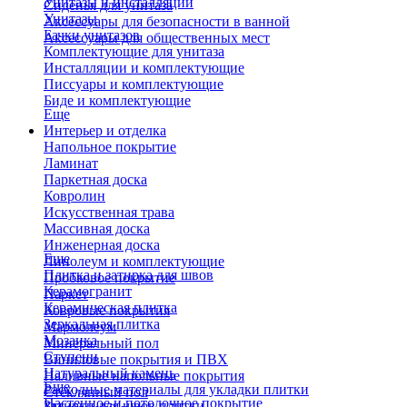
Унитазы и инсталляции
Сиденья для унитаза
Унитазы
Аксессуары для безопасности в ванной
Бачки унитазов
Аксессуары для общественных мест
Комплектующие для унитаза
Инсталляции и комплектующие
Писсуары и комплектующие
Биде и комплектующие
Еще
Интерьер и отделка
Напольное покрытие
Ламинат
Паркетная доска
Ковролин
Искусственная трава
Массивная доска
Инженерная доска
Еще
Линолеум и комплектующие
Плитка и затирка для швов
Пробковое покрытие
Керамогранит
Паркет
Керамическая плитка
Ковровые покрытия
Зеркальная плитка
Мармолеум
Мозаика
Минеральный пол
Ступени
Виниловые покрытия и ПВХ
Натуральный камень
Наливные напольные покрытия
Еще
Расходные материалы для укладки плитки
Стеклянный пол
Настенное и потолочное покрытие
Затирки для швов плитки