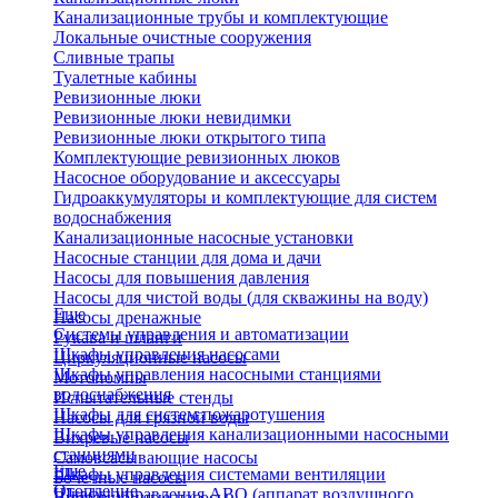
Канализационные трубы и комплектующие
Локальные очистные сооружения
Сливные трапы
Туалетные кабины
Ревизионные люки
Ревизионные люки невидимки
Ревизионные люки открытого типа
Комплектующие ревизионных люков
Насосное оборудование и аксессуары
Гидроаккумуляторы и комплектующие для систем
водоснабжения
Канализационные насосные установки
Насосные станции для дома и дачи
Насосы для повышения давления
Насосы для чистой воды (для скважины на воду)
Еще
Насосы дренажные
Системы управления и автоматизации
Рукава и шланги
Шкафы управления насосами
Циркуляционные насосы
Шкафы управления насосными станциями
Мотопомпы
водоснабжения
Испытательные стенды
Шкафы для систем пожаротушения
Насосы для грязной воды
Шкафы управления канализационными насосными
Вихревые насосы
станциями
Самовсасывающие насосы
Еще
Шкафы управления системами вентиляции
Бочечные насосы
Отопление
Шкафы управления АВО (аппарат воздушного
Вибрационные насосы