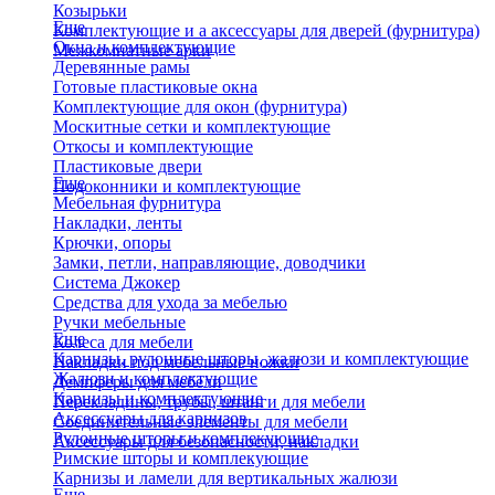
Козырьки
Еще
Комплектующие и а аксессуары для дверей (фурнитура)
Окна и комплектующие
Межкомнатные арки
Деревянные рамы
Готовые пластиковые окна
Комплектующие для окон (фурнитура)
Москитные сетки и комплектующие
Откосы и комплектующие
Пластиковые двери
Еще
Подоконники и комплектующие
Мебельная фурнитура
Накладки, ленты
Крючки, опоры
Замки, петли, направляющие, доводчики
Система Джокер
Средства для ухода за мебелью
Ручки мебельные
Еще
Колеса для мебели
Карнизы, рулонные шторы, жалюзи и комплектующие
Накладки под мебельные ножки
Жалюзи и комплектующие
Демпферы для мебели
Карнизы и комплектующие
Перекладины, трубы, штанги для мебели
Аксессуары для карнизов
Соединительные элементы для мебели
Рулонные шторы и комплекующие
Аксессуары для безопасности, накладки
Римские шторы и комплекующие
Карнизы и ламели для вертикальных жалюзи
Еще