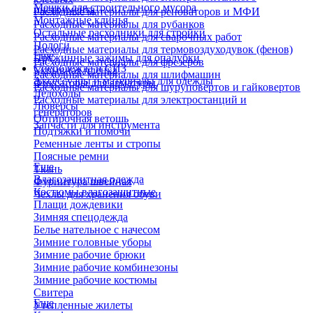
Мешки для строительного мусора
инструмента
Расходные материалы для реноваторов и МФИ
Монтажные клинья
Расходные материалы для рубанков
Остальные расходники для стройки
Расходные материалы для сварочных работ
Пологи
Расходные материалы для термовоздуходувок (фенов)
Еще
Пружинные зажимы для опалубки
Расходные материалы для фрезеров
Спецодежда и СИЗ
Укрывная пленка
Расходные материалы для шлифмашин
Аксессуары и материалы для одежды
Фиксаторы для арматуры
Расходные материалы для шуруповертов и гайковертов
Ледоходы
Расходные материалы для электростанций и
Люверсы
генераторов
Обтирочная ветошь
Запчасти для инструмента
Подтяжки и помочи
Ременные ленты и стропы
Поясные ремни
Еще
Ткань
Влагозащитная одежда
Фурнитура швейная
Костюмы влагозащитные
Чехлы для хранения обуви
Плащи дождевики
Зимняя спецодежда
Белье нательное с начесом
Зимние головные уборы
Зимние рабочие брюки
Зимние рабочие комбинезоны
Зимние рабочие костюмы
Свитера
Еще
Утепленные жилеты