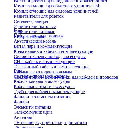
Вилки и розетки для подключения электроплит
Комплектующие для бытовых удлинителей
Комплектующие для силовых удлинителей
Разветвители для розеток
Сетевые фильтры
Удлинители бытовые
Еще
Удлинители силовые
Кабели, провода, монтаж
Шнуры сетевые
Акустический кабель
Витая пара и комплектующие
Коаксиальный кабель и комплектующие
Силовой кабель, провод, аксессуары
СИП кабель и комплектующие
Телефонный кабель и комплектующие
Еще
Клеммные колодки и клеммы
Системы прокладки кабеля
Соединители и наконечники для кабелей и проводов
Кабель-каналы и аксессуары
Кабельные лотки и аксессуары
Трубы для кабеля и комплектующие
Фонари и элементы питания
Фонари
Элементы питания
Телекоммуникации
Антенны
ТВ-ресиверы, приставки, приемники
ТВ-аксессуары