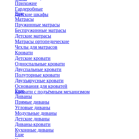
Прихожие
Гардеробные
Еще
Детские шкафы
Матрасы
Пружинные матрасы
Беспружинные матрасы
Детские матрасы
Матрасы ортопедические
Чехлы для матрасов
Кровати
Детские кровати
Односпальные кровати
Двуспальные кровати
Полуторные кровати
Двухъярусные кровати
Основания для кроватей
Еще
Кровати с подъёмным механизмом
Диваны
Прямые диваны
Угловые диваны
Модульные диваны
Детские диваны
Диваны-кровати
Кухонные диваны
Еще