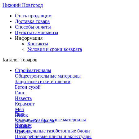
Нижний Новгород
Стать продавцом
Доставка товара
Способы оплаты
Пункты самовывоза
Информация
Контакты
Условия и сроки возврата
Каталог товаров
Стройматериалы
Общестроительные материалы
Защитные сетки и пленки
Бетон сухой
Гипс
Известь
Керамзит
Мел
Еще
Песок
Стеновые и фасадные материалы
Холодный асфальт
Кирпич
Цемент
Строительные газобетонные блоки
Щебень
Пазогребневые плиты и аксессуары