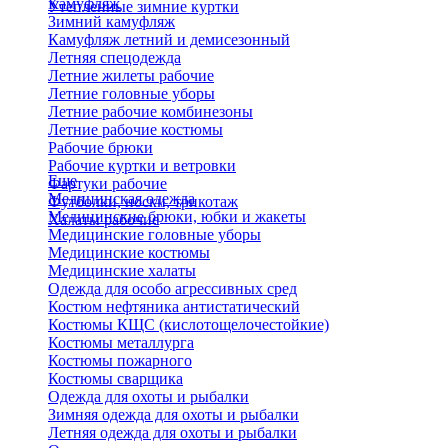
Камуфляж
Утепленные зимние куртки
Зимний камуфляж
Камуфляж летний и демисезонный
Летняя спецодежда
Летние жилеты рабочие
Летние головные уборы
Летние рабочие комбинезоны
Летние рабочие костюмы
Рабочие брюки
Рабочие куртки и ветровки
Еще
Фартуки рабочие
Медицинская одежда
Футболки, носки, трикотаж
Медицинские брюки, юбки и жакеты
Халаты рабочие
Медицинские головные уборы
Медицинские костюмы
Медицинские халаты
Одежда для особо агрессивных сред
Костюм нефтяника антистатический
Костюмы КЩС (кислотощелочестойкие)
Костюмы металлурга
Костюмы пожарного
Костюмы сварщика
Одежда для охоты и рыбалки
Зимняя одежда для охоты и рыбалки
Летняя одежда для охоты и рыбалки