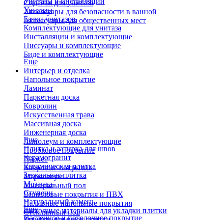
Унитазы и инсталляции
Сиденья для унитаза
Унитазы
Аксессуары для безопасности в ванной
Бачки унитазов
Аксессуары для общественных мест
Комплектующие для унитаза
Инсталляции и комплектующие
Писсуары и комплектующие
Биде и комплектующие
Еще
Интерьер и отделка
Напольное покрытие
Ламинат
Паркетная доска
Ковролин
Искусственная трава
Массивная доска
Инженерная доска
Еще
Линолеум и комплектующие
Плитка и затирка для швов
Пробковое покрытие
Керамогранит
Паркет
Керамическая плитка
Ковровые покрытия
Зеркальная плитка
Мармолеум
Мозаика
Минеральный пол
Ступени
Виниловые покрытия и ПВХ
Натуральный камень
Наливные напольные покрытия
Еще
Расходные материалы для укладки плитки
Стеклянный пол
Настенное и потолочное покрытие
Затирки для швов плитки