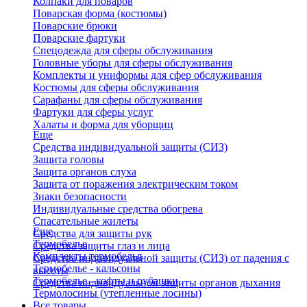
Колпаки для поваров
Поварская форма (костюмы)
Поварские брюки
Поварские фартуки
Спецодежда для сферы обслуживания
Головные уборы для сферы обслуживания
Комплекты и униформы для сфер обслуживания
Костюмы для сферы обслуживания
Сарафаны для сферы обслуживания
Фартуки для сферы услуг
Халаты и форма для уборщиц
Еще
Средства индивидуальной защиты (СИЗ)
Защита головы
Защита органов слуха
Защита от поражения электрическим током
Знаки безопасности
Индивидуальные средства обогрева
Спасательные жилеты
Еще
Средства для защиты рук
Термобелье
Средства защиты глаз и лица
Комплекты термобелья
Средства индивидуальной защиты (СИЗ) от падения с
Термобелье - кальсоны
высоты
Термобелье - кофты и рубашки
Средства индивидуальной защиты органов дыхания
Термолосины (утепленные лосины)
Все товары