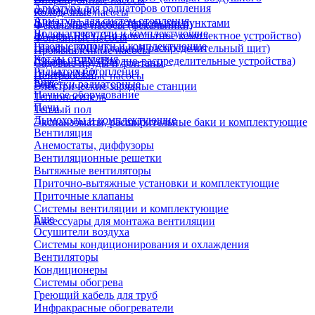
Арматура для радиаторов отопления
охлаждения)
Колодезные насосы
Арматура для систем отопления
Щиты управления тепловыми пунктами
Фекальные насосы (фекальники)
Водонагреватели и комплектующие
Шкафы НКУ (Низковольтное комплектное устройство)
Фонтанные насосы
Газовые колонки и комплектующие
Шкафы ГРЩ (Главный распределительный щит)
Промышленные насосы
Котлы отопления
Шкафы ВРУ (Вводно-распределительные устройства)
Садовые пруды и фонтаны
Радиаторы отопления
Шкафы АВР
Центробежные насосы
Еще
Решетки радиаторные
Электрические зарядные станции
Печное оборудование
Теплоноситель
Печи
Теплый пол
Дымоходы и комплектующие
Экспанзоматы, расширительные баки и комплектующие
Вентиляция
Анемостаты, диффузоры
Вентиляционные решетки
Вытяжные вентиляторы
Приточно-вытяжные установки и комплектующие
Приточные клапаны
Системы вентиляции и комплектующие
Еще
Аксессуары для монтажа вентиляции
Осушители воздуха
Системы кондиционирования и охлаждения
Вентиляторы
Кондиционеры
Системы обогрева
Греющий кабель для труб
Инфракрасные обогреватели