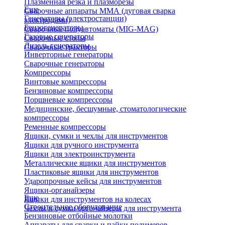
Плазменная резка и плазморезы
Еще
Сварочные аппараты ММА (дуговая сварка
Генераторы (электростанции)
электродами)
Бензогенераторы
Сварочные полуавтоматы (MIG-MAG)
Газовые генераторы
Сварочные столы
Дизель генераторы
Сварочные тракторы
Инверторные генераторы
Сварочные генераторы
Компрессоры
Винтовые компрессоры
Бензиновые компрессоры
Поршневые компрессоры
Медицинские, бесшумные, стоматологические
компрессоры
Ременные компрессоры
Ящики, сумки и чехлы для инструментов
Ящики для ручного инструмента
Ящики для электроинструмента
Металлические ящики для инструментов
Пластиковые ящики для инструментов
Ударопрочные кейсы для инструментов
Ящики-органайзеры
Еще
Ящики для инструментов на колесах
Строительное оборудование
Чехлы и сумки органайзеры для инструмента
Бензиновые отбойные молотки
Аппараты для сварки и пайки полимеров