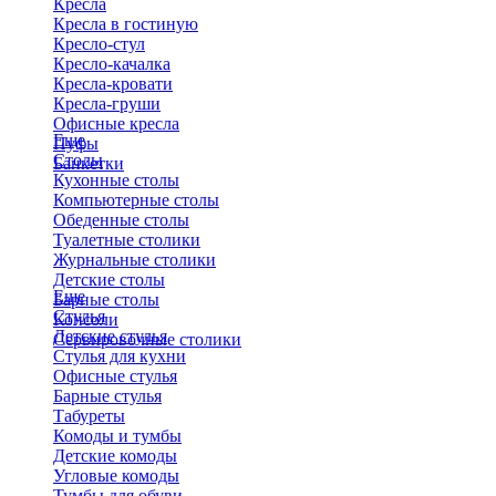
Кресла
Кресла в гостиную
Кресло-стул
Кресло-качалка
Кресла-кровати
Кресла-груши
Офисные кресла
Еще
Пуфы
Столы
Банкетки
Кухонные столы
Компьютерные столы
Обеденные столы
Туалетные столики
Журнальные столики
​Детские столы
Еще
Барные столы
Стулья
Консоли
Детские стулья
Сервировочные столики
Стулья для кухни
Офисные стулья
Барные стулья
Табуреты
Комоды и тумбы
Детские комоды
Угловые комоды
Тумбы для обуви