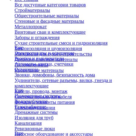
Все доступные категории товаров
Стройматериалы
Общестроительные материалы
Стеновые и фасадные материалы
Металлопрокат
Винтовые сваи и комплектующие
Заборы и ограждения
Сухие строительные смеси и гидроизоляция
Еще
Теплоизоляция и шумоизоляция
Электротовары и освещение
Материалы для сухого строительства
Розетки и выключатели
Древесно-плитные материалы
Автоматы, щитки, счетчики
Пиломатериалы
Освещение
Кровельные материалы
Звонки, домофоны, безопасность дома
Удлинители, сетевые разъемы, вилки, гнезда и
комплектующие
Еще
Кабели, провода, монтаж
Инженерные системы
Системы прокладки кабеля
Водоснабжение
Фонари и элементы питания
Газоснабжение
Телекоммуникации
Дренажные системы
Изоляция для труб
Канализация
Ревизионные люки
Еще
Насосное оборудование и аксессуары