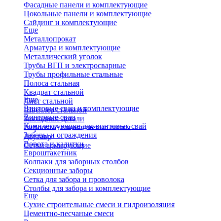
Фасадные панели и комплектующие
Цокольные панели и комплектующие
Сайдинг и комплектующие
Еще
Металлопрокат
Арматура и комплектующие
Металлический уголок
Трубы ВГП и электросварные
Трубы профильные стальные
Полоса стальная
Квадрат стальной
Еще
Лист стальной
Винтовые сваи и комплектующие
Швеллер стальной
Винтовые сваи
Закладные детали
Комплектующие для винтовых свай
Рифленые алюминиевые листы
Заборы и ограждения
Двутавр
Ворота и калитки
Сетки армирующие
Евроштакетник
Колпаки для заборных столбов
Секционные заборы
Сетка для забора и проволока
Столбы для забора и комплектующие
Еще
Сухие строительные смеси и гидроизоляция
Цементно-песчаные смеси