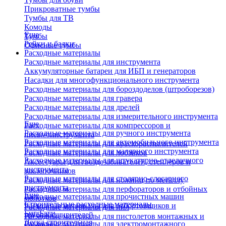
Прикроватные тумбы
Тумбы для ТВ
Комоды
Еще
Тумбы
Рейки и балки
Офисные тумбы
Расходные материалы
Расходные материалы для инструмента
Аккумуляторные батареи для ИБП и генераторов
Насадки для многофункционального инструмента
Расходные материалы для бороздоделов (штроборезов)
Расходные материалы для гравера
Расходные материалы для дрелей
Расходные материалы для измерительного инструмента
Еще
Расходные материалы для компрессоров и
Расходные материалы для ручного инструмента
пневмоинструмента
Расходные материалы для автомобильного инструмента
Расходные материалы для краскораспылителей
Расходные материалы для малярного инструмента
Расходные материалы для лобзиков
Расходные материалы для штукатурно-отделочного
Аксессуары для гвоздезабивателей, степлеров и
инструмента
заклепочников
Расходные материалы для столярно-слесарного
Расходные материалы для ножниц по металлу
инструмента
Расходные материалы для перфораторов и отбойных
Еще
Расходные материалы для прочистных машин
молотков
Строительные расходные материалы
Расходные материалы для отбортовщиков и
Расходные материалы для пил
Биг-Бэги
труборасширителей
Расходные материалы для пистолетов монтажных и
Леска строительная
Расходные материалы для электромонтажного
клеевых