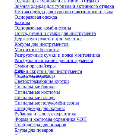
Одежда для туризма и активного отдыха
Зимняя одежда для туризма и активного отдыха
Летняя одежда для туризма и активного отдыха
Одноразовая одежда
Бахилы
Одноразовые комбинезоны
Пояса, ремни и сумки для инструмента
Держатели рулетки или молотка
Кобуры для инструментов
Магнитные браслеты
Разгрузочные сумки и пояса монтажника
Разгрузочный жилет для инструмента
Сумки органайзеры
Еще
Сумки скрутки для инструмента
Сигнальная одежда
Сумки электрика
Светоотражающие куртки
Сигнальные брюки
Сигнальные костюмы
Сигнальные плащи
Сигнальные полукомбинезоны
Спецодежда для охраны
Рубашка и галстук охранника
Форма и костюмы охранника ЧОП
Спецодежда для поваров
Блузы для поваров