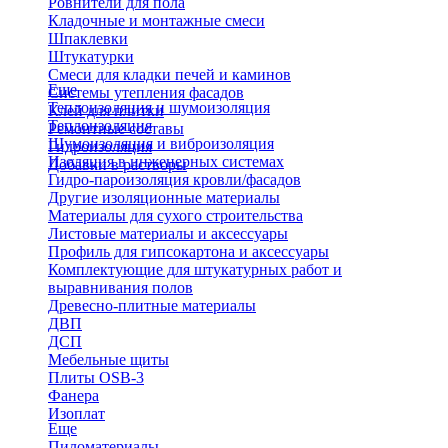
Ровнители для пола
Кладочные и монтажные смеси
Шпаклевки
Штукатурки
Смеси для кладки печей и каминов
Еще
Системы утепления фасадов
Теплоизоляция и шумоизоляция
Клей для плитки
Теплоизоляция
Ремонтные составы
Шумоизоляция и виброизоляция
Гидроизоляция
Изоляция в инженерных системах
Добавки в растворы
Гидро-пароизоляция кровли/фасадов
Другие изоляционные материалы
Материалы для сухого строительства
Листовые материалы и аксессуары
Профиль для гипсокартона и аксессуары
Комплектующие для штукатурных работ и
выравнивания полов
Древесно-плитные материалы
ДВП
ДСП
Мебельные щиты
Плиты OSB-3
Фанера
Изоплат
Еще
Пиломатериалы