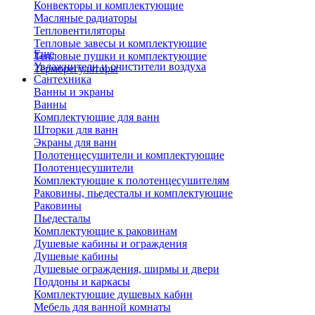
Конвекторы и комплектующие
Масляные радиаторы
Тепловентиляторы
Тепловые завесы и комплектующие
Еще
Тепловые пушки и комплектующие
Увлажнители и очистители воздуха
Терморегуляторы
Сантехника
Ванны и экраны
Ванны
Комплектующие для ванн
Шторки для ванн
Экраны для ванн
Полотенцесушители и комплектующие
Полотенцесушители
Комплектующие к полотенцесушителям
Раковины, пьедесталы и комплектующие
Раковины
Пьедесталы
Комплектующие к раковинам
Душевые кабины и ограждения
Душевые кабины
Душевые ограждения, ширмы и двери
Поддоны и каркасы
Комплектующие душевых кабин
Мебель для ванной комнаты