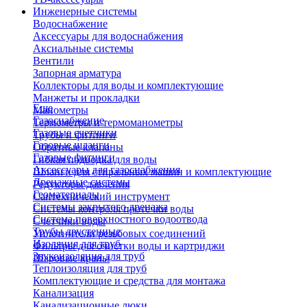
Инженерные системы
Водоснабжение
Аксессуары для водоснабжения
Аксиальные системы
Вентили
Запорная арматура
Коллекторы для воды и комплектующие
Манжеты и прокладки
Еще
Манометры
Газоснабжение
Термометры и термоманометры
Газовые счетчики
Трубы и фитинги
Газовые шланги
Обратные клапаны
Газовые фитинги
Гибкая подводка для воды
Аксессуары для газоснабжения
Шланги для стиральных машин и комплектующие
Дренажные системы
Редукторы давления
Геоматериалы
Сантехнический инструмент
Системы закрытого дренажа
Системы контроля протечки воды
Система поверхностного водоотвода
Счетчики воды
Трубы двустенные
Уплотнители резьбовых соединений
Изоляция для труб
Фильтры для очистки воды и картриджи
Звукоизоляция для труб
Шаровые краны
Теплоизоляция для труб
Комплектующие и средства для монтажа
Канализация
Канализационные люки