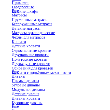
Прихожие
Гардеробные
Еще
Детские шкафы
Матрасы
Пружинные матрасы
Беспружинные матрасы
Детские матрасы
Матрасы ортопедические
Чехлы для матрасов
Кровати
Детские кровати
Односпальные кровати
Двуспальные кровати
Полуторные кровати
Двухъярусные кровати
Основания для кроватей
Еще
Кровати с подъёмным механизмом
Диваны
Прямые диваны
Угловые диваны
Модульные диваны
Детские диваны
Диваны-кровати
Кухонные диваны
Еще