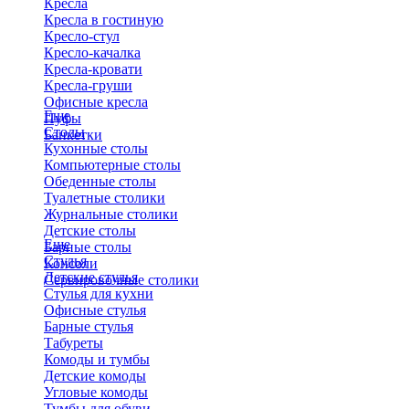
Кресла
Кресла в гостиную
Кресло-стул
Кресло-качалка
Кресла-кровати
Кресла-груши
Офисные кресла
Еще
Пуфы
Столы
Банкетки
Кухонные столы
Компьютерные столы
Обеденные столы
Туалетные столики
Журнальные столики
​Детские столы
Еще
Барные столы
Стулья
Консоли
Детские стулья
Сервировочные столики
Стулья для кухни
Офисные стулья
Барные стулья
Табуреты
Комоды и тумбы
Детские комоды
Угловые комоды
Тумбы для обуви