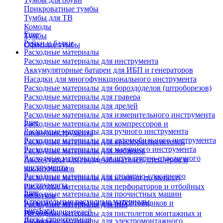
Прикроватные тумбы
Тумбы для ТВ
Комоды
Еще
Тумбы
Рейки и балки
Офисные тумбы
Расходные материалы
Расходные материалы для инструмента
Аккумуляторные батареи для ИБП и генераторов
Насадки для многофункционального инструмента
Расходные материалы для бороздоделов (штроборезов)
Расходные материалы для гравера
Расходные материалы для дрелей
Расходные материалы для измерительного инструмента
Еще
Расходные материалы для компрессоров и
Расходные материалы для ручного инструмента
пневмоинструмента
Расходные материалы для автомобильного инструмента
Расходные материалы для краскораспылителей
Расходные материалы для малярного инструмента
Расходные материалы для лобзиков
Расходные материалы для штукатурно-отделочного
Аксессуары для гвоздезабивателей, степлеров и
инструмента
заклепочников
Расходные материалы для столярно-слесарного
Расходные материалы для ножниц по металлу
инструмента
Расходные материалы для перфораторов и отбойных
Еще
Расходные материалы для прочистных машин
молотков
Строительные расходные материалы
Расходные материалы для отбортовщиков и
Расходные материалы для пил
Биг-Бэги
труборасширителей
Расходные материалы для пистолетов монтажных и
Леска строительная
Расходные материалы для электромонтажного
клеевых