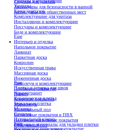
Унитазы и инсталляции
Сиденья для унитаза
Унитазы
Аксессуары для безопасности в ванной
Бачки унитазов
Аксессуары для общественных мест
Комплектующие для унитаза
Инсталляции и комплектующие
Писсуары и комплектующие
Биде и комплектующие
Еще
Интерьер и отделка
Напольное покрытие
Ламинат
Паркетная доска
Ковролин
Искусственная трава
Массивная доска
Инженерная доска
Еще
Линолеум и комплектующие
Плитка и затирка для швов
Пробковое покрытие
Керамогранит
Паркет
Керамическая плитка
Ковровые покрытия
Зеркальная плитка
Мармолеум
Мозаика
Минеральный пол
Ступени
Виниловые покрытия и ПВХ
Натуральный камень
Наливные напольные покрытия
Еще
Расходные материалы для укладки плитки
Стеклянный пол
Настенное и потолочное покрытие
Затирки для швов плитки