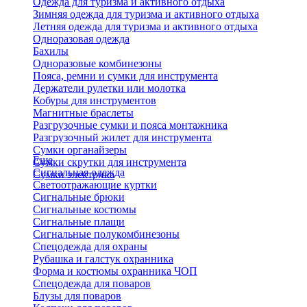
Одежда для туризма и активного отдыха
Зимняя одежда для туризма и активного отдыха
Летняя одежда для туризма и активного отдыха
Одноразовая одежда
Бахилы
Одноразовые комбинезоны
Пояса, ремни и сумки для инструмента
Держатели рулетки или молотка
Кобуры для инструментов
Магнитные браслеты
Разгрузочные сумки и пояса монтажника
Разгрузочный жилет для инструмента
Сумки органайзеры
Еще
Сумки скрутки для инструмента
Сигнальная одежда
Сумки электрика
Светоотражающие куртки
Сигнальные брюки
Сигнальные костюмы
Сигнальные плащи
Сигнальные полукомбинезоны
Спецодежда для охраны
Рубашка и галстук охранника
Форма и костюмы охранника ЧОП
Спецодежда для поваров
Блузы для поваров