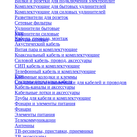
Вилки и розетки для подключения электроплит
Комплектующие для бытовых удлинителей
Комплектующие для силовых удлинителей
Разветвители для розеток
Сетевые фильтры
Удлинители бытовые
Еще
Удлинители силовые
Кабели, провода, монтаж
Шнуры сетевые
Акустический кабель
Витая пара и комплектующие
Коаксиальный кабель и комплектующие
Силовой кабель, провод, аксессуары
СИП кабель и комплектующие
Телефонный кабель и комплектующие
Еще
Клеммные колодки и клеммы
Системы прокладки кабеля
Соединители и наконечники для кабелей и проводов
Кабель-каналы и аксессуары
Кабельные лотки и аксессуары
Трубы для кабеля и комплектующие
Фонари и элементы питания
Фонари
Элементы питания
Телекоммуникации
Антенны
ТВ-ресиверы, приставки, приемники
ТВ-аксессуары