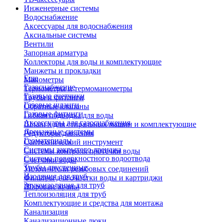
Инженерные системы
Водоснабжение
Аксессуары для водоснабжения
Аксиальные системы
Вентили
Запорная арматура
Коллекторы для воды и комплектующие
Манжеты и прокладки
Еще
Манометры
Газоснабжение
Термометры и термоманометры
Газовые счетчики
Трубы и фитинги
Газовые шланги
Обратные клапаны
Газовые фитинги
Гибкая подводка для воды
Аксессуары для газоснабжения
Шланги для стиральных машин и комплектующие
Дренажные системы
Редукторы давления
Геоматериалы
Сантехнический инструмент
Системы закрытого дренажа
Системы контроля протечки воды
Система поверхностного водоотвода
Счетчики воды
Трубы двустенные
Уплотнители резьбовых соединений
Изоляция для труб
Фильтры для очистки воды и картриджи
Звукоизоляция для труб
Шаровые краны
Теплоизоляция для труб
Комплектующие и средства для монтажа
Канализация
Канализационные люки