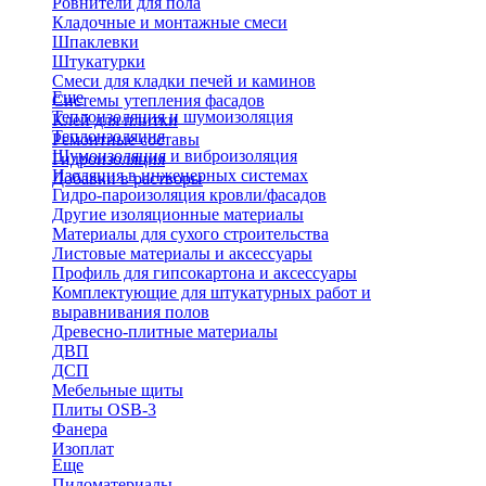
Ровнители для пола
Кладочные и монтажные смеси
Шпаклевки
Штукатурки
Смеси для кладки печей и каминов
Еще
Системы утепления фасадов
Теплоизоляция и шумоизоляция
Клей для плитки
Теплоизоляция
Ремонтные составы
Шумоизоляция и виброизоляция
Гидроизоляция
Изоляция в инженерных системах
Добавки в растворы
Гидро-пароизоляция кровли/фасадов
Другие изоляционные материалы
Материалы для сухого строительства
Листовые материалы и аксессуары
Профиль для гипсокартона и аксессуары
Комплектующие для штукатурных работ и
выравнивания полов
Древесно-плитные материалы
ДВП
ДСП
Мебельные щиты
Плиты OSB-3
Фанера
Изоплат
Еще
Пиломатериалы