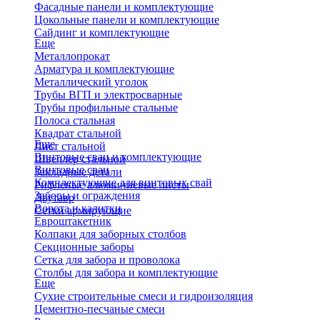
Фасадные панели и комплектующие
Цокольные панели и комплектующие
Сайдинг и комплектующие
Еще
Металлопрокат
Арматура и комплектующие
Металлический уголок
Трубы ВГП и электросварные
Трубы профильные стальные
Полоса стальная
Квадрат стальной
Еще
Лист стальной
Винтовые сваи и комплектующие
Швеллер стальной
Винтовые сваи
Закладные детали
Комплектующие для винтовых свай
Рифленые алюминиевые листы
Заборы и ограждения
Двутавр
Ворота и калитки
Сетки армирующие
Евроштакетник
Колпаки для заборных столбов
Секционные заборы
Сетка для забора и проволока
Столбы для забора и комплектующие
Еще
Сухие строительные смеси и гидроизоляция
Цементно-песчаные смеси