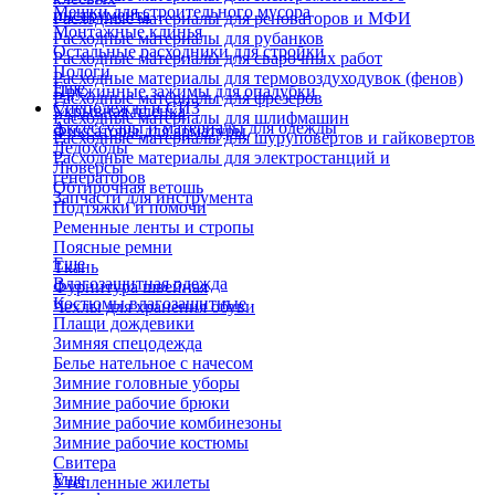
Мешки для строительного мусора
инструмента
Расходные материалы для реноваторов и МФИ
Монтажные клинья
Расходные материалы для рубанков
Остальные расходники для стройки
Расходные материалы для сварочных работ
Пологи
Расходные материалы для термовоздуходувок (фенов)
Еще
Пружинные зажимы для опалубки
Расходные материалы для фрезеров
Спецодежда и СИЗ
Укрывная пленка
Расходные материалы для шлифмашин
Аксессуары и материалы для одежды
Фиксаторы для арматуры
Расходные материалы для шуруповертов и гайковертов
Ледоходы
Расходные материалы для электростанций и
Люверсы
генераторов
Обтирочная ветошь
Запчасти для инструмента
Подтяжки и помочи
Ременные ленты и стропы
Поясные ремни
Еще
Ткань
Влагозащитная одежда
Фурнитура швейная
Костюмы влагозащитные
Чехлы для хранения обуви
Плащи дождевики
Зимняя спецодежда
Белье нательное с начесом
Зимние головные уборы
Зимние рабочие брюки
Зимние рабочие комбинезоны
Зимние рабочие костюмы
Свитера
Еще
Утепленные жилеты