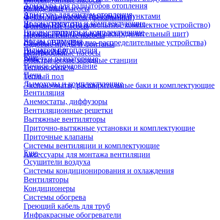
Арматура для радиаторов отопления
охлаждения)
Колодезные насосы
Арматура для систем отопления
Щиты управления тепловыми пунктами
Фекальные насосы (фекальники)
Водонагреватели и комплектующие
Шкафы НКУ (Низковольтное комплектное устройство)
Фонтанные насосы
Газовые колонки и комплектующие
Шкафы ГРЩ (Главный распределительный щит)
Промышленные насосы
Котлы отопления
Шкафы ВРУ (Вводно-распределительные устройства)
Садовые пруды и фонтаны
Радиаторы отопления
Шкафы АВР
Центробежные насосы
Еще
Решетки радиаторные
Электрические зарядные станции
Печное оборудование
Теплоноситель
Печи
Теплый пол
Дымоходы и комплектующие
Экспанзоматы, расширительные баки и комплектующие
Вентиляция
Анемостаты, диффузоры
Вентиляционные решетки
Вытяжные вентиляторы
Приточно-вытяжные установки и комплектующие
Приточные клапаны
Системы вентиляции и комплектующие
Еще
Аксессуары для монтажа вентиляции
Осушители воздуха
Системы кондиционирования и охлаждения
Вентиляторы
Кондиционеры
Системы обогрева
Греющий кабель для труб
Инфракрасные обогреватели