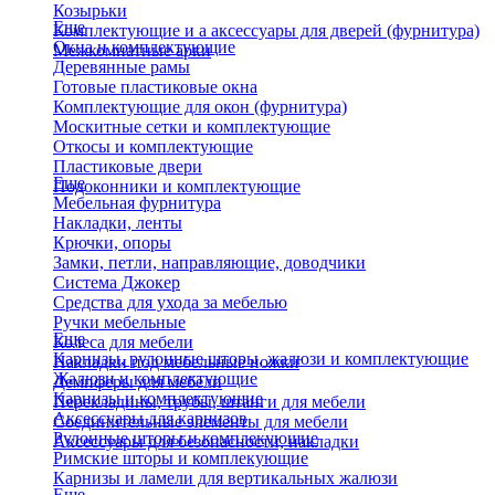
Козырьки
Еще
Комплектующие и а аксессуары для дверей (фурнитура)
Окна и комплектующие
Межкомнатные арки
Деревянные рамы
Готовые пластиковые окна
Комплектующие для окон (фурнитура)
Москитные сетки и комплектующие
Откосы и комплектующие
Пластиковые двери
Еще
Подоконники и комплектующие
Мебельная фурнитура
Накладки, ленты
Крючки, опоры
Замки, петли, направляющие, доводчики
Система Джокер
Средства для ухода за мебелью
Ручки мебельные
Еще
Колеса для мебели
Карнизы, рулонные шторы, жалюзи и комплектующие
Накладки под мебельные ножки
Жалюзи и комплектующие
Демпферы для мебели
Карнизы и комплектующие
Перекладины, трубы, штанги для мебели
Аксессуары для карнизов
Соединительные элементы для мебели
Рулонные шторы и комплекующие
Аксессуары для безопасности, накладки
Римские шторы и комплекующие
Карнизы и ламели для вертикальных жалюзи
Еще