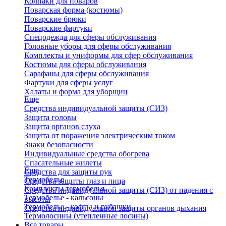
Колпаки для поваров
Поварская форма (костюмы)
Поварские брюки
Поварские фартуки
Спецодежда для сферы обслуживания
Головные уборы для сферы обслуживания
Комплекты и униформы для сфер обслуживания
Костюмы для сферы обслуживания
Сарафаны для сферы обслуживания
Фартуки для сферы услуг
Халаты и форма для уборщиц
Еще
Средства индивидуальной защиты (СИЗ)
Защита головы
Защита органов слуха
Защита от поражения электрическим током
Знаки безопасности
Индивидуальные средства обогрева
Спасательные жилеты
Еще
Средства для защиты рук
Термобелье
Средства защиты глаз и лица
Комплекты термобелья
Средства индивидуальной защиты (СИЗ) от падения с
Термобелье - кальсоны
высоты
Термобелье - кофты и рубашки
Средства индивидуальной защиты органов дыхания
Термолосины (утепленные лосины)
Все товары