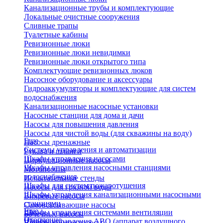
Канализационные трубы и комплектующие
Локальные очистные сооружения
Сливные трапы
Туалетные кабины
Ревизионные люки
Ревизионные люки невидимки
Ревизионные люки открытого типа
Комплектующие ревизионных люков
Насосное оборудование и аксессуары
Гидроаккумуляторы и комплектующие для систем
водоснабжения
Канализационные насосные установки
Насосные станции для дома и дачи
Насосы для повышения давления
Насосы для чистой воды (для скважины на воду)
Еще
Насосы дренажные
Системы управления и автоматизации
Рукава и шланги
Шкафы управления насосами
Циркуляционные насосы
Шкафы управления насосными станциями
Мотопомпы
водоснабжения
Испытательные стенды
Шкафы для систем пожаротушения
Насосы для грязной воды
Шкафы управления канализационными насосными
Вихревые насосы
станциями
Самовсасывающие насосы
Еще
Шкафы управления системами вентиляции
Бочечные насосы
Отопление
Шкафы управления АВО (аппарат воздушного
Вибрационные насосы