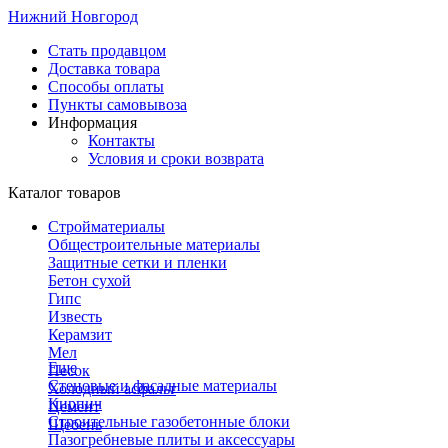
Нижний Новгород
Стать продавцом
Доставка товара
Способы оплаты
Пункты самовывоза
Информация
Контакты
Условия и сроки возврата
Каталог товаров
Стройматериалы
Общестроительные материалы
Защитные сетки и пленки
Бетон сухой
Гипс
Известь
Керамзит
Мел
Еще
Песок
Стеновые и фасадные материалы
Холодный асфальт
Кирпич
Цемент
Строительные газобетонные блоки
Щебень
Пазогребневые плиты и аксессуары