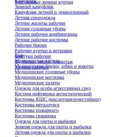
Камуфляж
Утепленные зимние куртки
Зимний камуфляж
Камуфляж летний и демисезонный
Летняя спецодежда
Летние жилеты рабочие
Летние головные уборы
Летние рабочие комбинезоны
Летние рабочие костюмы
Рабочие брюки
Рабочие куртки и ветровки
Еще
Фартуки рабочие
Медицинская одежда
Футболки, носки, трикотаж
Медицинские брюки, юбки и жакеты
Халаты рабочие
Медицинские головные уборы
Медицинские костюмы
Медицинские халаты
Одежда для особо агрессивных сред
Костюм нефтяника антистатический
Костюмы КЩС (кислотощелочестойкие)
Костюмы металлурга
Костюмы пожарного
Костюмы сварщика
Одежда для охоты и рыбалки
Зимняя одежда для охоты и рыбалки
Летняя одежда для охоты и рыбалки