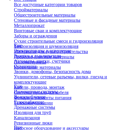
Все доступные категории товаров
Стройматериалы
Общестроительные материалы
Стеновые и фасадные материалы
Металлопрокат
Винтовые сваи и комплектующие
Заборы и ограждения
Сухие строительные смеси и гидроизоляция
Еще
Теплоизоляция и шумоизоляция
Электротовары и освещение
Материалы для сухого строительства
Розетки и выключатели
Древесно-плитные материалы
Автоматы, щитки, счетчики
Пиломатериалы
Освещение
Кровельные материалы
Звонки, домофоны, безопасность дома
Удлинители, сетевые разъемы, вилки, гнезда и
комплектующие
Еще
Кабели, провода, монтаж
Инженерные системы
Системы прокладки кабеля
Водоснабжение
Фонари и элементы питания
Газоснабжение
Телекоммуникации
Дренажные системы
Изоляция для труб
Канализация
Ревизионные люки
Еще
Насосное оборудование и аксессуары