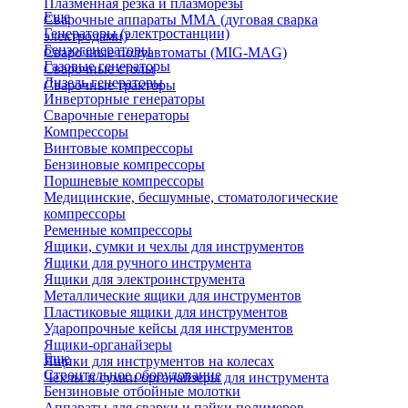
Плазменная резка и плазморезы
Еще
Сварочные аппараты ММА (дуговая сварка
Генераторы (электростанции)
электродами)
Бензогенераторы
Сварочные полуавтоматы (MIG-MAG)
Газовые генераторы
Сварочные столы
Дизель генераторы
Сварочные тракторы
Инверторные генераторы
Сварочные генераторы
Компрессоры
Винтовые компрессоры
Бензиновые компрессоры
Поршневые компрессоры
Медицинские, бесшумные, стоматологические
компрессоры
Ременные компрессоры
Ящики, сумки и чехлы для инструментов
Ящики для ручного инструмента
Ящики для электроинструмента
Металлические ящики для инструментов
Пластиковые ящики для инструментов
Ударопрочные кейсы для инструментов
Ящики-органайзеры
Еще
Ящики для инструментов на колесах
Строительное оборудование
Чехлы и сумки органайзеры для инструмента
Бензиновые отбойные молотки
Аппараты для сварки и пайки полимеров