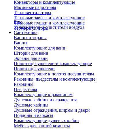
Конвекторы и комплектующие
Масляные радиаторы
Тепловентиляторы
Тепловые завесы и комплектующие
Еще
Тепловые пушки и комплектующие
Увлажнители и очистители воздуха
Терморегуляторы
Сантехника
Ванны и экраны
Ванны
Комплектующие для ванн
Шторки для ванн
Экраны для ванн
Полотенцесушители и комплектующие
Полотенцесушители
Комплектующие к полотенцесушителям
Раковины, пьедесталы и комплектующие
Раковины
Пьедесталы
Комплектующие к раковинам
Душевые кабины и ограждения
Душевые кабины
Душевые ограждения, ширмы и двери
Поддоны и каркасы
Комплектующие душевых кабин
Мебель для ванной комнаты