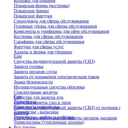
Колпаки для поваров
Поварская форма (костюмы)
Поварские брюки
Поварские фартуки
Спецодежда для сферы обслуживания
Головные уборы для сферы обслуживания
Комплекты и униформы для сфер обслуживания
Костюмы для сферы обслуживания
Сарафаны для сферы обслуживания
Фартуки для сферы услуг
Халаты и форма для уборщиц
Еще
Средства индивидуальной защиты (СИЗ)
Защита головы
Защита органов слуха
Защита от поражения электрическим током
Знаки безопасности
Индивидуальные средства обогрева
Спасательные жилеты
Еще
Средства для защиты рук
Термобелье
Средства защиты глаз и лица
Комплекты термобелья
Средства индивидуальной защиты (СИЗ) от падения с
Термобелье - кальсоны
высоты
Термобелье - кофты и рубашки
Средства индивидуальной защиты органов дыхания
Термолосины (утепленные лосины)
Все товары