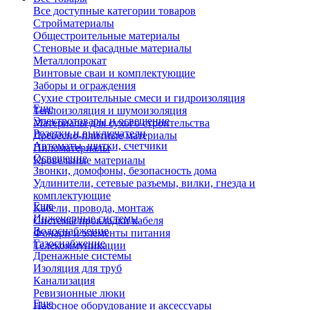
Все доступные категории товаров
Стройматериалы
Общестроительные материалы
Стеновые и фасадные материалы
Металлопрокат
Винтовые сваи и комплектующие
Заборы и ограждения
Сухие строительные смеси и гидроизоляция
Еще
Теплоизоляция и шумоизоляция
Электротовары и освещение
Материалы для сухого строительства
Розетки и выключатели
Древесно-плитные материалы
Автоматы, щитки, счетчики
Пиломатериалы
Освещение
Кровельные материалы
Звонки, домофоны, безопасность дома
Удлинители, сетевые разъемы, вилки, гнезда и
комплектующие
Еще
Кабели, провода, монтаж
Инженерные системы
Системы прокладки кабеля
Водоснабжение
Фонари и элементы питания
Газоснабжение
Телекоммуникации
Дренажные системы
Изоляция для труб
Канализация
Ревизионные люки
Еще
Насосное оборудование и аксессуары