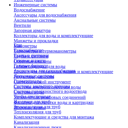
Инженерные системы
Водоснабжение
Аксессуары для водоснабжения
Аксиальные системы
Вентили
Запорная арматура
Коллекторы для воды и комплектующие
Манжеты и прокладки
Еще
Манометры
Газоснабжение
Термометры и термоманометры
Газовые счетчики
Трубы и фитинги
Газовые шланги
Обратные клапаны
Газовые фитинги
Гибкая подводка для воды
Аксессуары для газоснабжения
Шланги для стиральных машин и комплектующие
Дренажные системы
Редукторы давления
Геоматериалы
Сантехнический инструмент
Системы закрытого дренажа
Системы контроля протечки воды
Система поверхностного водоотвода
Счетчики воды
Трубы двустенные
Уплотнители резьбовых соединений
Изоляция для труб
Фильтры для очистки воды и картриджи
Звукоизоляция для труб
Шаровые краны
Теплоизоляция для труб
Комплектующие и средства для монтажа
Канализация
Канализационные люки