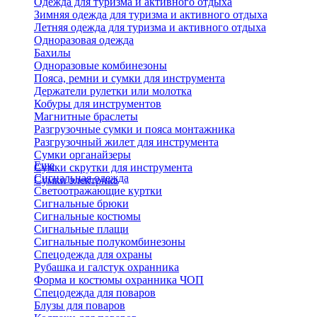
Одежда для туризма и активного отдыха
Зимняя одежда для туризма и активного отдыха
Летняя одежда для туризма и активного отдыха
Одноразовая одежда
Бахилы
Одноразовые комбинезоны
Пояса, ремни и сумки для инструмента
Держатели рулетки или молотка
Кобуры для инструментов
Магнитные браслеты
Разгрузочные сумки и пояса монтажника
Разгрузочный жилет для инструмента
Сумки органайзеры
Еще
Сумки скрутки для инструмента
Сигнальная одежда
Сумки электрика
Светоотражающие куртки
Сигнальные брюки
Сигнальные костюмы
Сигнальные плащи
Сигнальные полукомбинезоны
Спецодежда для охраны
Рубашка и галстук охранника
Форма и костюмы охранника ЧОП
Спецодежда для поваров
Блузы для поваров