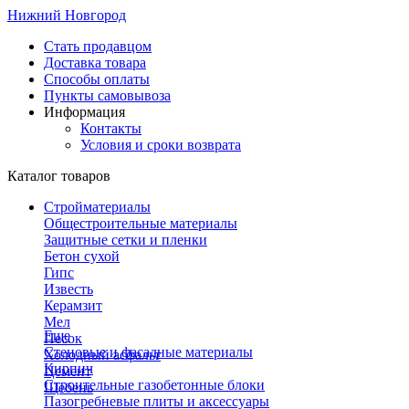
Нижний Новгород
Стать продавцом
Доставка товара
Способы оплаты
Пункты самовывоза
Информация
Контакты
Условия и сроки возврата
Каталог товаров
Стройматериалы
Общестроительные материалы
Защитные сетки и пленки
Бетон сухой
Гипс
Известь
Керамзит
Мел
Еще
Песок
Стеновые и фасадные материалы
Холодный асфальт
Кирпич
Цемент
Строительные газобетонные блоки
Щебень
Пазогребневые плиты и аксессуары