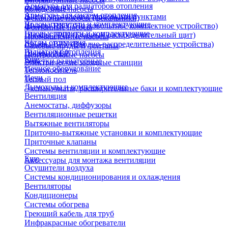
Арматура для радиаторов отопления
охлаждения)
Колодезные насосы
Арматура для систем отопления
Щиты управления тепловыми пунктами
Фекальные насосы (фекальники)
Водонагреватели и комплектующие
Шкафы НКУ (Низковольтное комплектное устройство)
Фонтанные насосы
Газовые колонки и комплектующие
Шкафы ГРЩ (Главный распределительный щит)
Промышленные насосы
Котлы отопления
Шкафы ВРУ (Вводно-распределительные устройства)
Садовые пруды и фонтаны
Радиаторы отопления
Шкафы АВР
Центробежные насосы
Еще
Решетки радиаторные
Электрические зарядные станции
Печное оборудование
Теплоноситель
Печи
Теплый пол
Дымоходы и комплектующие
Экспанзоматы, расширительные баки и комплектующие
Вентиляция
Анемостаты, диффузоры
Вентиляционные решетки
Вытяжные вентиляторы
Приточно-вытяжные установки и комплектующие
Приточные клапаны
Системы вентиляции и комплектующие
Еще
Аксессуары для монтажа вентиляции
Осушители воздуха
Системы кондиционирования и охлаждения
Вентиляторы
Кондиционеры
Системы обогрева
Греющий кабель для труб
Инфракрасные обогреватели