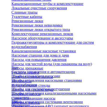
Канализационные трубы и комплектующие
Локальные очистные сооружения
Сливные трапы
Туалетные кабины
Ревизионные люки
Ревизионные люки невидимки
Ревизионные люки открытого типа
Комплектующие ревизионных люков
Насосное оборудование и аксессуары
Гидроаккумуляторы и комплектующие для систем
водоснабжения
Канализационные насосные установки
Насосные станции для дома и дачи
Насосы для повышения давления
Насосы для чистой воды (для скважины на воду)
Еще
Насосы дренажные
Системы управления и автоматизации
Рукава и шланги
Шкафы управления насосами
Циркуляционные насосы
Шкафы управления насосными станциями
Мотопомпы
водоснабжения
Испытательные стенды
Шкафы для систем пожаротушения
Насосы для грязной воды
Шкафы управления канализационными насосными
Вихревые насосы
станциями
Самовсасывающие насосы
Еще
Шкафы управления системами вентиляции
Бочечные насосы
Отопление
Шкафы управления АВО (аппарат воздушного
Вибрационные насосы