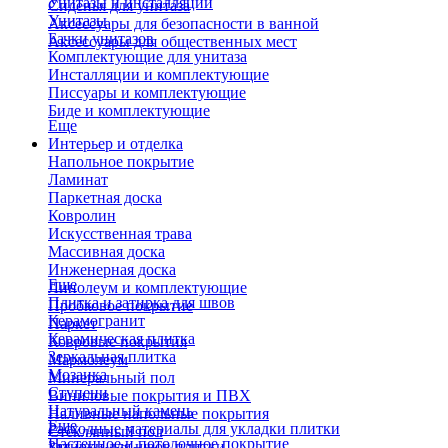
Унитазы и инсталляции
Сиденья для унитаза
Унитазы
Аксессуары для безопасности в ванной
Бачки унитазов
Аксессуары для общественных мест
Комплектующие для унитаза
Инсталляции и комплектующие
Писсуары и комплектующие
Биде и комплектующие
Еще
Интерьер и отделка
Напольное покрытие
Ламинат
Паркетная доска
Ковролин
Искусственная трава
Массивная доска
Инженерная доска
Еще
Линолеум и комплектующие
Плитка и затирка для швов
Пробковое покрытие
Керамогранит
Паркет
Керамическая плитка
Ковровые покрытия
Зеркальная плитка
Мармолеум
Мозаика
Минеральный пол
Ступени
Виниловые покрытия и ПВХ
Натуральный камень
Наливные напольные покрытия
Еще
Расходные материалы для укладки плитки
Стеклянный пол
Настенное и потолочное покрытие
Затирки для швов плитки