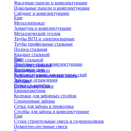
Фасадные панели и комплектующие
Цокольные панели и комплектующие
Сайдинг и комплектующие
Еще
Металлопрокат
Арматура и комплектующие
Металлический уголок
Трубы ВГП и электросварные
Трубы профильные стальные
Полоса стальная
Квадрат стальной
Еще
Лист стальной
Винтовые сваи и комплектующие
Швеллер стальной
Винтовые сваи
Закладные детали
Комплектующие для винтовых свай
Рифленые алюминиевые листы
Заборы и ограждения
Двутавр
Ворота и калитки
Сетки армирующие
Евроштакетник
Колпаки для заборных столбов
Секционные заборы
Сетка для забора и проволока
Столбы для забора и комплектующие
Еще
Сухие строительные смеси и гидроизоляция
Цементно-песчаные смеси