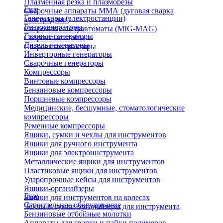
Плазменная резка и плазморезы
Еще
Сварочные аппараты ММА (дуговая сварка
Генераторы (электростанции)
электродами)
Бензогенераторы
Сварочные полуавтоматы (MIG-MAG)
Газовые генераторы
Сварочные столы
Дизель генераторы
Сварочные тракторы
Инверторные генераторы
Сварочные генераторы
Компрессоры
Винтовые компрессоры
Бензиновые компрессоры
Поршневые компрессоры
Медицинские, бесшумные, стоматологические
компрессоры
Ременные компрессоры
Ящики, сумки и чехлы для инструментов
Ящики для ручного инструмента
Ящики для электроинструмента
Металлические ящики для инструментов
Пластиковые ящики для инструментов
Ударопрочные кейсы для инструментов
Ящики-органайзеры
Еще
Ящики для инструментов на колесах
Строительное оборудование
Чехлы и сумки органайзеры для инструмента
Бензиновые отбойные молотки
Аппараты для сварки и пайки полимеров