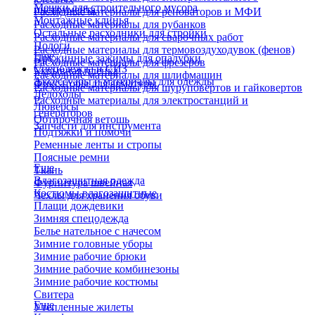
Мешки для строительного мусора
инструмента
Расходные материалы для реноваторов и МФИ
Монтажные клинья
Расходные материалы для рубанков
Остальные расходники для стройки
Расходные материалы для сварочных работ
Пологи
Расходные материалы для термовоздуходувок (фенов)
Еще
Пружинные зажимы для опалубки
Расходные материалы для фрезеров
Спецодежда и СИЗ
Укрывная пленка
Расходные материалы для шлифмашин
Аксессуары и материалы для одежды
Фиксаторы для арматуры
Расходные материалы для шуруповертов и гайковертов
Ледоходы
Расходные материалы для электростанций и
Люверсы
генераторов
Обтирочная ветошь
Запчасти для инструмента
Подтяжки и помочи
Ременные ленты и стропы
Поясные ремни
Еще
Ткань
Влагозащитная одежда
Фурнитура швейная
Костюмы влагозащитные
Чехлы для хранения обуви
Плащи дождевики
Зимняя спецодежда
Белье нательное с начесом
Зимние головные уборы
Зимние рабочие брюки
Зимние рабочие комбинезоны
Зимние рабочие костюмы
Свитера
Еще
Утепленные жилеты