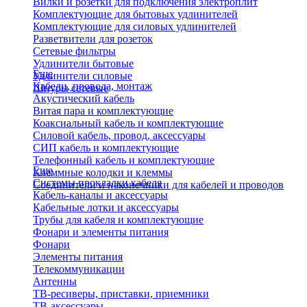
Вилки и розетки для подключения электроплит
Комплектующие для бытовых удлинителей
Комплектующие для силовых удлинителей
Разветвители для розеток
Сетевые фильтры
Удлинители бытовые
Еще
Удлинители силовые
Кабели, провода, монтаж
Шнуры сетевые
Акустический кабель
Витая пара и комплектующие
Коаксиальный кабель и комплектующие
Силовой кабель, провод, аксессуары
СИП кабель и комплектующие
Телефонный кабель и комплектующие
Еще
Клеммные колодки и клеммы
Системы прокладки кабеля
Соединители и наконечники для кабелей и проводов
Кабель-каналы и аксессуары
Кабельные лотки и аксессуары
Трубы для кабеля и комплектующие
Фонари и элементы питания
Фонари
Элементы питания
Телекоммуникации
Антенны
ТВ-ресиверы, приставки, приемники
ТВ-аксессуары