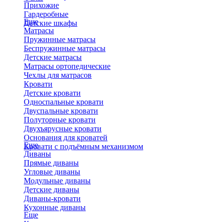
Прихожие
Гардеробные
Еще
Детские шкафы
Матрасы
Пружинные матрасы
Беспружинные матрасы
Детские матрасы
Матрасы ортопедические
Чехлы для матрасов
Кровати
Детские кровати
Односпальные кровати
Двуспальные кровати
Полуторные кровати
Двухъярусные кровати
Основания для кроватей
Еще
Кровати с подъёмным механизмом
Диваны
Прямые диваны
Угловые диваны
Модульные диваны
Детские диваны
Диваны-кровати
Кухонные диваны
Еще