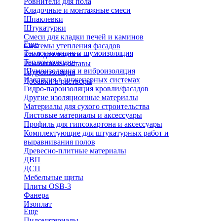
Ровнители для пола
Кладочные и монтажные смеси
Шпаклевки
Штукатурки
Смеси для кладки печей и каминов
Еще
Системы утепления фасадов
Теплоизоляция и шумоизоляция
Клей для плитки
Теплоизоляция
Ремонтные составы
Шумоизоляция и виброизоляция
Гидроизоляция
Изоляция в инженерных системах
Добавки в растворы
Гидро-пароизоляция кровли/фасадов
Другие изоляционные материалы
Материалы для сухого строительства
Листовые материалы и аксессуары
Профиль для гипсокартона и аксессуары
Комплектующие для штукатурных работ и
выравнивания полов
Древесно-плитные материалы
ДВП
ДСП
Мебельные щиты
Плиты OSB-3
Фанера
Изоплат
Еще
Пиломатериалы