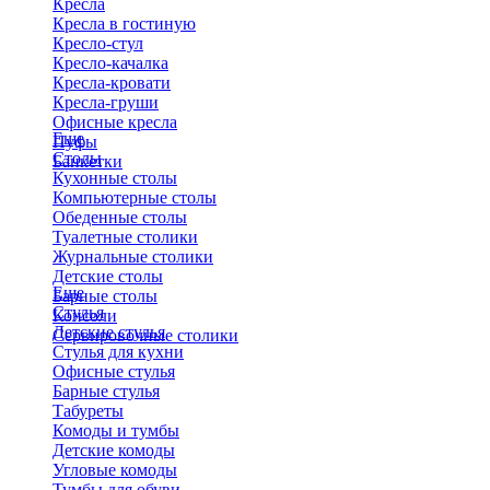
Кресла
Кресла в гостиную
Кресло-стул
Кресло-качалка
Кресла-кровати
Кресла-груши
Офисные кресла
Еще
Пуфы
Столы
Банкетки
Кухонные столы
Компьютерные столы
Обеденные столы
Туалетные столики
Журнальные столики
​Детские столы
Еще
Барные столы
Стулья
Консоли
Детские стулья
Сервировочные столики
Стулья для кухни
Офисные стулья
Барные стулья
Табуреты
Комоды и тумбы
Детские комоды
Угловые комоды
Тумбы для обуви