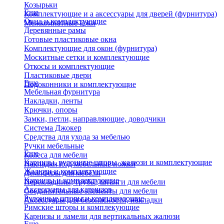
Козырьки
Еще
Комплектующие и а аксессуары для дверей (фурнитура)
Окна и комплектующие
Межкомнатные арки
Деревянные рамы
Готовые пластиковые окна
Комплектующие для окон (фурнитура)
Москитные сетки и комплектующие
Откосы и комплектующие
Пластиковые двери
Еще
Подоконники и комплектующие
Мебельная фурнитура
Накладки, ленты
Крючки, опоры
Замки, петли, направляющие, доводчики
Система Джокер
Средства для ухода за мебелью
Ручки мебельные
Еще
Колеса для мебели
Карнизы, рулонные шторы, жалюзи и комплектующие
Накладки под мебельные ножки
Жалюзи и комплектующие
Демпферы для мебели
Карнизы и комплектующие
Перекладины, трубы, штанги для мебели
Аксессуары для карнизов
Соединительные элементы для мебели
Рулонные шторы и комплекующие
Аксессуары для безопасности, накладки
Римские шторы и комплекующие
Карнизы и ламели для вертикальных жалюзи
Еще