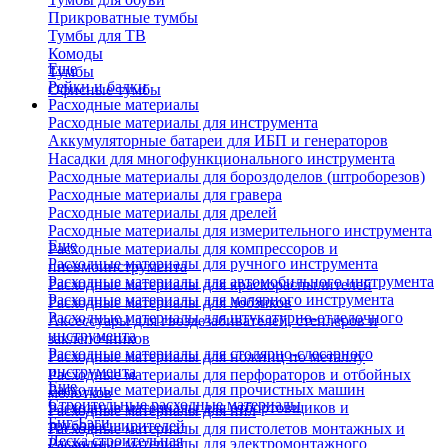
Прикроватные тумбы
Тумбы для ТВ
Комоды
Еще
Тумбы
Рейки и балки
Офисные тумбы
Расходные материалы
Расходные материалы для инструмента
Аккумуляторные батареи для ИБП и генераторов
Насадки для многофункционального инструмента
Расходные материалы для бороздоделов (штроборезов)
Расходные материалы для гравера
Расходные материалы для дрелей
Расходные материалы для измерительного инструмента
Еще
Расходные материалы для компрессоров и
Расходные материалы для ручного инструмента
пневмоинструмента
Расходные материалы для автомобильного инструмента
Расходные материалы для краскораспылителей
Расходные материалы для малярного инструмента
Расходные материалы для лобзиков
Расходные материалы для штукатурно-отделочного
Аксессуары для гвоздезабивателей, степлеров и
инструмента
заклепочников
Расходные материалы для столярно-слесарного
Расходные материалы для ножниц по металлу
инструмента
Расходные материалы для перфораторов и отбойных
Еще
Расходные материалы для прочистных машин
молотков
Строительные расходные материалы
Расходные материалы для отбортовщиков и
Расходные материалы для пил
Биг-Бэги
труборасширителей
Расходные материалы для пистолетов монтажных и
Леска строительная
Расходные материалы для электромонтажного
клеевых