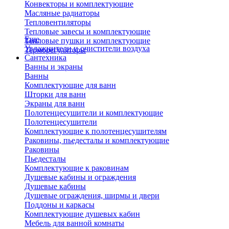
Конвекторы и комплектующие
Масляные радиаторы
Тепловентиляторы
Тепловые завесы и комплектующие
Еще
Тепловые пушки и комплектующие
Увлажнители и очистители воздуха
Терморегуляторы
Сантехника
Ванны и экраны
Ванны
Комплектующие для ванн
Шторки для ванн
Экраны для ванн
Полотенцесушители и комплектующие
Полотенцесушители
Комплектующие к полотенцесушителям
Раковины, пьедесталы и комплектующие
Раковины
Пьедесталы
Комплектующие к раковинам
Душевые кабины и ограждения
Душевые кабины
Душевые ограждения, ширмы и двери
Поддоны и каркасы
Комплектующие душевых кабин
Мебель для ванной комнаты