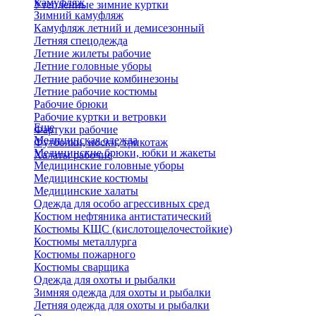
Камуфляж
Утепленные зимние куртки
Зимний камуфляж
Камуфляж летний и демисезонный
Летняя спецодежда
Летние жилеты рабочие
Летние головные уборы
Летние рабочие комбинезоны
Летние рабочие костюмы
Рабочие брюки
Рабочие куртки и ветровки
Еще
Фартуки рабочие
Медицинская одежда
Футболки, носки, трикотаж
Медицинские брюки, юбки и жакеты
Халаты рабочие
Медицинские головные уборы
Медицинские костюмы
Медицинские халаты
Одежда для особо агрессивных сред
Костюм нефтяника антистатический
Костюмы КЩС (кислотощелочестойкие)
Костюмы металлурга
Костюмы пожарного
Костюмы сварщика
Одежда для охоты и рыбалки
Зимняя одежда для охоты и рыбалки
Летняя одежда для охоты и рыбалки