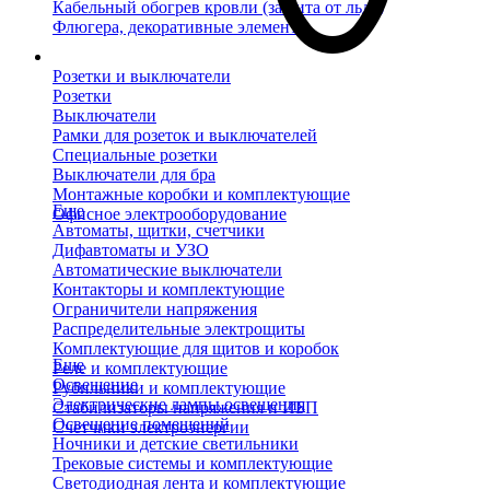
Кабельный обогрев кровли (защита от льда)
Флюгера, декоративные элементы
Розетки и выключатели
Розетки
Выключатели
Рамки для розеток и выключателей
Специальные розетки
Выключатели для бра
Монтажные коробки и комплектующие
Еще
Офисное электрооборудование
Автоматы, щитки, счетчики
Дифавтоматы и УЗО
Автоматические выключатели
Контакторы и комплектующие
Ограничители напряжения
Распределительные электрощиты
Комплектующие для щитов и коробок
Еще
Реле и комплектующие
Освещение
Рубильники и комплектующие
Электрические лампы освещения
Стабилизаторы напряжения и ИБП
Освещение помещений
Счетчики электроэнергии
Ночники и детские светильники
Трековые системы и комплектующие
Светодиодная лента и комплектующие