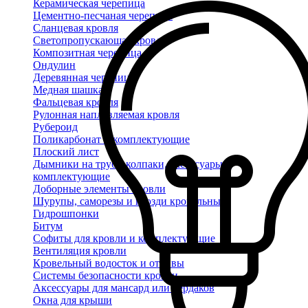
Керамическая черепица
Цементно-песчаная черепица
Сланцевая кровля
Светопропускающая кровля
Композитная черепица
Ондулин
Деревянная черепица
Медная шашка
Фальцевая кровля
Рулонная наплавляемая кровля
Рубероид
Поликарбонат и комплектующие
Плоский лист
Дымники на трубу, колпаки, аксессуары и
комплектующие
Доборные элементы кровли
Шурупы, саморезы и гвозди кровельные
Гидрошпонки
Битум
Софиты для кровли и комплектующие
Вентиляция кровли
Кровельный водосток и отливы
Системы безопасности кровли
Аксессуары для мансард или чердаков
Окна для крыши