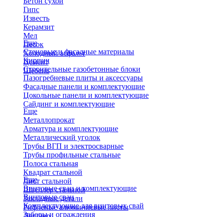
Бетон сухой
Гипс
Известь
Керамзит
Мел
Еще
Песок
Стеновые и фасадные материалы
Холодный асфальт
Кирпич
Цемент
Строительные газобетонные блоки
Щебень
Пазогребневые плиты и аксессуары
Фасадные панели и комплектующие
Цокольные панели и комплектующие
Сайдинг и комплектующие
Еще
Металлопрокат
Арматура и комплектующие
Металлический уголок
Трубы ВГП и электросварные
Трубы профильные стальные
Полоса стальная
Квадрат стальной
Еще
Лист стальной
Винтовые сваи и комплектующие
Швеллер стальной
Винтовые сваи
Закладные детали
Комплектующие для винтовых свай
Рифленые алюминиевые листы
Заборы и ограждения
Двутавр