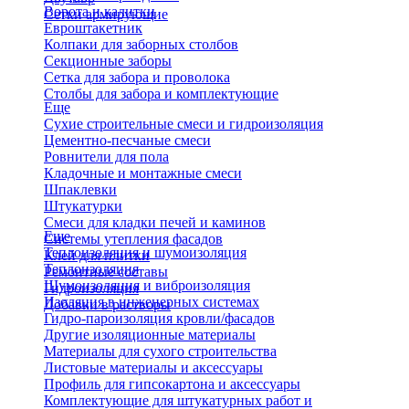
Ворота и калитки
Сетки армирующие
Евроштакетник
Колпаки для заборных столбов
Секционные заборы
Сетка для забора и проволока
Столбы для забора и комплектующие
Еще
Сухие строительные смеси и гидроизоляция
Цементно-песчаные смеси
Ровнители для пола
Кладочные и монтажные смеси
Шпаклевки
Штукатурки
Смеси для кладки печей и каминов
Еще
Системы утепления фасадов
Теплоизоляция и шумоизоляция
Клей для плитки
Теплоизоляция
Ремонтные составы
Шумоизоляция и виброизоляция
Гидроизоляция
Изоляция в инженерных системах
Добавки в растворы
Гидро-пароизоляция кровли/фасадов
Другие изоляционные материалы
Материалы для сухого строительства
Листовые материалы и аксессуары
Профиль для гипсокартона и аксессуары
Комплектующие для штукатурных работ и