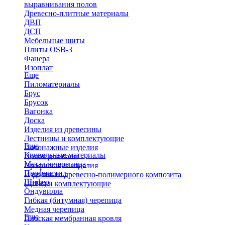
выравнивания полов
Древесно-плитные материалы
ДВП
ДСП
Мебельные щиты
Плиты OSB-3
Фанера
Изоплат
Еще
Пиломатериалы
Брус
Брусок
Вагонка
Доска
Изделия из древесины
Лестницы и комплектующие
Еще
Погонажные изделия
Кровельные материалы
Полок для бани
Металлочерепица
Профильные изделия
Профнастил
Изделия из древесно-полимерного композита
Шифер
(ДПК) и комплектующие
Ондувилла
Гибкая (битумная) черепица
Медная черепица
Еще
Плоская мембранная кровля